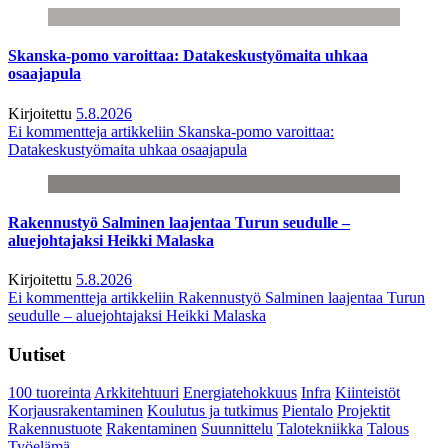
Skanska-pomo varoittaa: Datakeskustyömaita uhkaa
osaajapula
Kirjoitettu
5.8.2026
Ei kommentteja
artikkeliin Skanska-pomo varoittaa:
Datakeskustyömaita uhkaa osaajapula
Rakennustyö Salminen laajentaa Turun seudulle –
aluejohtajaksi Heikki Malaska
Kirjoitettu
5.8.2026
Ei kommentteja
artikkeliin Rakennustyö Salminen laajentaa Turun
seudulle – aluejohtajaksi Heikki Malaska
Uutiset
100 tuoreinta
Arkkitehtuuri
Energiatehokkuus
Infra
Kiinteistöt
Korjausrakentaminen
Koulutus ja tutkimus
Pientalo
Projektit
Rakennustuote
Rakentaminen
Suunnittelu
Talotekniikka
Talous
Työelämä