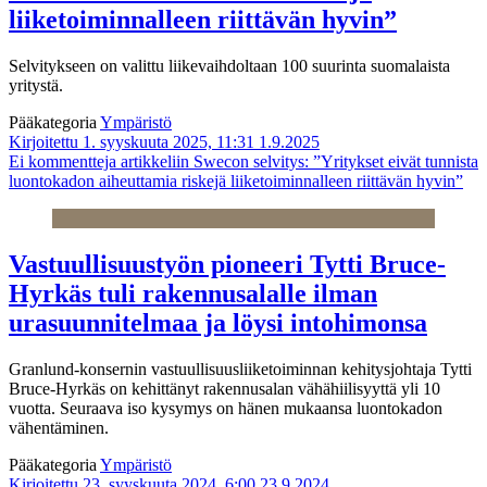
liiketoiminnalleen riittävän hyvin”
Selvitykseen on valittu liikevaihdoltaan 100 suurinta suomalaista
yritystä.
Pääkategoria
Ympäristö
Kirjoitettu 1. syyskuuta 2025, 11:31
1.9.2025
Ei kommentteja
artikkeliin Swecon selvitys: ”Yritykset eivät tunnista
luontokadon aiheuttamia riskejä liiketoiminnalleen riittävän hyvin”
Vastuullisuustyön pioneeri Tytti Bruce-
Hyrkäs tuli rakennusalalle ilman
urasuunnitelmaa ja löysi intohimonsa
Granlund-konsernin vastuullisuusliiketoiminnan kehitysjohtaja Tytti
Bruce-Hyrkäs on kehittänyt rakennusalan vähähiilisyyttä yli 10
vuotta. Seuraava iso kysymys on hänen mukaansa luontokadon
vähentäminen.
Pääkategoria
Ympäristö
Kirjoitettu 23. syyskuuta 2024, 6:00
23.9.2024