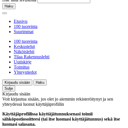
Haku
Etusivu
100 tuoreinta
Suurimmat
100 tuoreinta
Keskustelut
Näköislehti
Tilaa Rakennuslehti
Uutiskirje
Toimitus
Yhteystiedot
Kirjaudu sisään
Haku
Sulje
Kirjaudu sisään
Voit kirjautua sisään, jos olet jo aiemmin rekisteröitynyt ja sen
yhteydessä luonut käyttäjäprofiilin
Käyttäjäprofiilissa käyttäjätunnuksenasi toimii
sähköpostiosoitteesi (tai itse luomasi käyttäjätunnus) sekä itse
luomasi salasana.