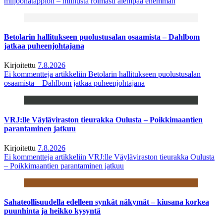
miljoonatappion – miinusta roimasti aiempaa enemmän
Betolarin hallitukseen puolustusalan osaamista – Dahlbom
jatkaa puheenjohtajana
Kirjoitettu
7.8.2026
Ei kommentteja
artikkeliin Betolarin hallitukseen puolustusalan
osaamista – Dahlbom jatkaa puheenjohtajana
VRJ:lle Väyläviraston tieurakka Oulusta – Poikkimaantien
parantaminen jatkuu
Kirjoitettu
7.8.2026
Ei kommentteja
artikkeliin VRJ:lle Väyläviraston tieurakka Oulusta
– Poikkimaantien parantaminen jatkuu
Sahateollisuudella edelleen synkät näkymät – kiusana korkea
puunhinta ja heikko kysyntä