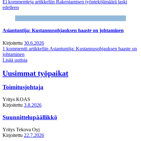
Ei kommentteja
artikkeliin Rakentamisen työntekijämäärä laski
edelleen
Asiantuntija: Kustannusohjauksen haaste on johtaminen
Kirjoitettu
30.6.2026
1 kommentti
artikkeliin Asiantuntija: Kustannusohjauksen haaste on
johtaminen
Lisää uutisia
Uusimmat työpaikat
Toimitusjohtaja
Yritys
KOAS
Kirjoitettu
3.8.2026
Suunnittelupäällikkö
Yritys
Tekova Oyj
Kirjoitettu
22.7.2026