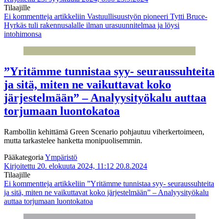
Tilaajille
Ei kommentteja
artikkeliin Vastuullisuustyön pioneeri Tytti Bruce-
Hyrkäs tuli rakennusalalle ilman urasuunnitelmaa ja löysi
intohimonsa
”Yritämme tunnistaa syy- seuraussuhteita
ja sitä, miten ne vaikuttavat koko
järjestelmään” – Analyysityökalu auttaa
torjumaan luontokatoa
Rambollin kehittämä Green Scenario pohjautuu viherkertoimeen,
mutta tarkastelee hanketta monipuolisemmin.
Pääkategoria
Ympäristö
Kirjoitettu 20. elokuuta 2024, 11:12
20.8.2024
Tilaajille
Ei kommentteja
artikkeliin ”Yritämme tunnistaa syy- seuraussuhteita
ja sitä, miten ne vaikuttavat koko järjestelmään” – Analyysityökalu
auttaa torjumaan luontokatoa