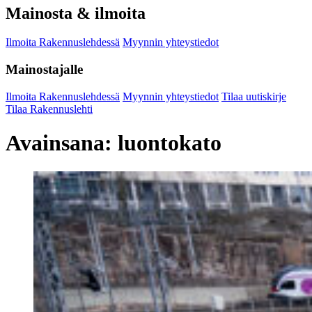
Mainosta & ilmoita
Ilmoita Rakennuslehdessä
Myynnin yhteystiedot
Mainostajalle
Ilmoita Rakennuslehdessä
Myynnin yhteystiedot
Tilaa uutiskirje
Tilaa Rakennuslehti
Avainsana:
luontokato