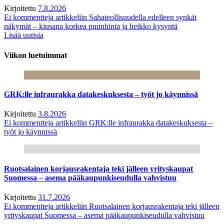
Kirjoitettu
7.8.2026
Ei kommentteja
artikkeliin Sahateollisuudella edelleen synkät
näkymät – kiusana korkea puunhinta ja heikko kysyntä
Lisää uutisia
Viikon luetuimmat
GRK:lle infraurakka datakeskuksesta – työt jo käynnissä
Kirjoitettu
3.8.2026
Ei kommentteja
artikkeliin GRK:lle infraurakka datakeskuksesta –
työt jo käynnissä
Ruotsalainen korjausrakentaja teki jälleen yrityskaupat
Suomessa – asema pääkaupunkiseudulla vahvistuu
Kirjoitettu
31.7.2026
Ei kommentteja
artikkeliin Ruotsalainen korjausrakentaja teki jälleen
yrityskaupat Suomessa – asema pääkaupunkiseudulla vahvistuu