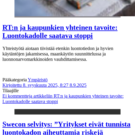
RT:n ja kaupunkien yhteinen tavoite:
Luontokadolle saatava stoppi
Yhteistyötä aiotaan tiivistää etenkin luontotiedon ja hyvien
käytäntöjen jakamisessa, maankäytön suunnittelussa ja
luonnonarvomarkkinoiden vauhdittamisessa.
Pääkategoria
Ympäristö
Kirjoitettu 8. syyskuuta 2025, 8:27
8.9.2025
Tilaajille
Ei kommentteja
artikkeliin RT:n ja kaupunkien yhteinen tavoite:
Luontokadolle saatava stoppi
Swecon selvitys: ”Yritykset eivät tunnista
luontokadon aiheuttamia riskejä