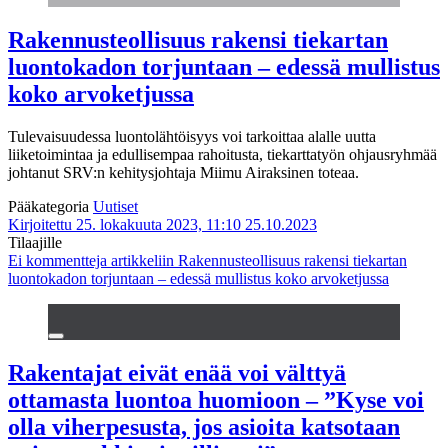
Rakennusteollisuus rakensi tiekartan
luontokadon torjuntaan – edessä mullistus
koko arvoketjussa
Tulevaisuudessa luontolähtöisyys voi tarkoittaa alalle uutta
liiketoimintaa ja edullisempaa rahoitusta, tiekarttatyön ohjausryhmää
johtanut SRV:n kehitysjohtaja Miimu Airaksinen toteaa.
Pääkategoria
Uutiset
Kirjoitettu 25. lokakuuta 2023, 11:10
25.10.2023
Tilaajille
Ei kommentteja
artikkeliin Rakennusteollisuus rakensi tiekartan
luontokadon torjuntaan – edessä mullistus koko arvoketjussa
Rakentajat eivät enää voi välttyä
ottamasta luontoa huomioon – ”Kyse voi
olla viherpesusta, jos asioita katsotaan