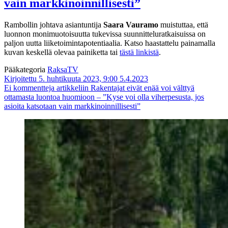
vain markkinoinnillisesti”
Rambollin johtava asiantuntija
Saara Vauramo
muistuttaa, että
luonnon monimuotoisuutta tukevissa suunnitteluratkaisuissa on
paljon uutta liiketoimintapotentiaalia. Katso haastattelu painamalla
kuvan keskellä olevaa painiketta tai
tästä linkistä
.
Pääkategoria
RaksaTV
Kirjoitettu 5. huhtikuuta 2023, 9:00
5.4.2023
Ei kommentteja
artikkeliin Rakentajat eivät enää voi välttyä
ottamasta luontoa huomioon – ”Kyse voi olla viherpesusta, jos
asioita katsotaan vain markkinoinnillisesti”