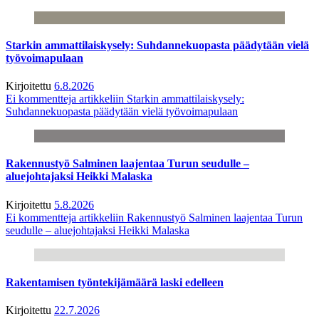
Starkin ammattilaiskysely: Suhdannekuopasta päädytään vielä
työvoimapulaan
Kirjoitettu
6.8.2026
Ei kommentteja
artikkeliin Starkin ammattilaiskysely:
Suhdannekuopasta päädytään vielä työvoimapulaan
Rakennustyö Salminen laajentaa Turun seudulle –
aluejohtajaksi Heikki Malaska
Kirjoitettu
5.8.2026
Ei kommentteja
artikkeliin Rakennustyö Salminen laajentaa Turun
seudulle – aluejohtajaksi Heikki Malaska
Rakentamisen työntekijämäärä laski edelleen
Kirjoitettu
22.7.2026