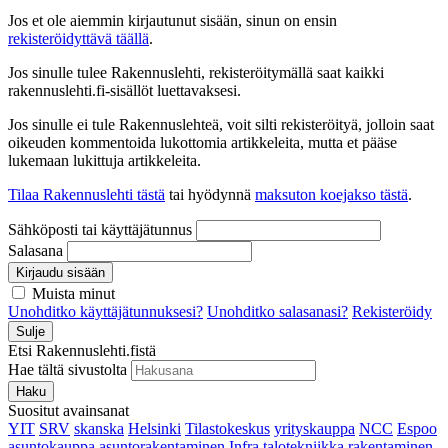
Jos et ole aiemmin kirjautunut sisään, sinun on ensin
rekisteröidyttävä täällä
.
Jos sinulle tulee Rakennuslehti, rekisteröitymällä saat kaikki
rakennuslehti.fi-sisällöt luettavaksesi.
Jos sinulle ei tule Rakennuslehteä, voit silti rekisteröityä, jolloin saat
oikeuden kommentoida lukottomia artikkeleita, mutta et pääse
lukemaan lukittuja artikkeleita.
Tilaa Rakennuslehti tästä
tai hyödynnä
maksuton koejakso tästä
.
Sähköposti tai käyttäjätunnus
Salasana
Kirjaudu sisään
Muista minut
Unohditko käyttäjätunnuksesi?
Unohditko salasanasi?
Rekisteröidy
Sulje
Etsi Rakennuslehti.fistä
Hae tältä sivustolta
Haku
Suositut avainsanat
YIT
SRV
skanska
Helsinki
Tilastokeskus
yrityskauppa
NCC
Espoo
asuntokauppa
asuntorakentaminen
Infra
talotekniikka
rakentaminen