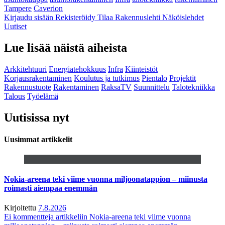
Tampere
Caverion
Kirjaudu sisään
Rekisteröidy
Tilaa Rakennuslehti
Näköislehdet
Uutiset
Lue lisää näistä aiheista
Arkkitehtuuri
Energiatehokkuus
Infra
Kiinteistöt
Korjausrakentaminen
Koulutus ja tutkimus
Pientalo
Projektit
Rakennustuote
Rakentaminen
RaksaTV
Suunnittelu
Talotekniikka
Talous
Työelämä
Uutisissa nyt
Uusimmat artikkelit
Nokia-areena teki viime vuonna miljoonatappion – miinusta
roimasti aiempaa enemmän
Kirjoitettu
7.8.2026
Ei kommentteja
artikkeliin Nokia-areena teki viime vuonna