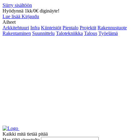
Siirry sisältöön
Hyödynnä 1kk/0€ diginäyte!
Lue lisää
Kirjaudu
Aiheet
Arkkitehtuuri
Infra
Kiinteistöt
Pientalo
Projektit
Rakennustuote
Rakentaminen
Suunnittelu
Talotekniikka
Talous
Työelämä
Kaikki mitä tietää pitää
Hae tältä sivustolta