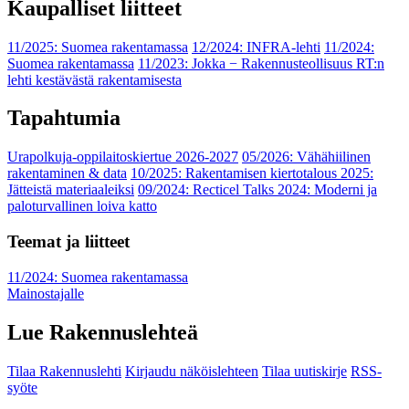
Kaupalliset liitteet
11/2025: Suomea rakentamassa
12/2024: INFRA-lehti
11/2024:
Suomea rakentamassa
11/2023: Jokka − Rakennusteollisuus RT:n
lehti kestävästä rakentamisesta
Tapahtumia
Urapolkuja-oppilaitoskiertue 2026-2027
05/2026: Vähähiilinen
rakentaminen & data
10/2025: Rakentamisen kiertotalous 2025:
Jätteistä materiaaleiksi
09/2024: Recticel Talks 2024: Moderni ja
paloturvallinen loiva katto
Teemat ja liitteet
11/2024: Suomea rakentamassa
Mainostajalle
Lue Rakennuslehteä
Tilaa Rakennuslehti
Kirjaudu näköislehteen
Tilaa uutiskirje
RSS-
syöte