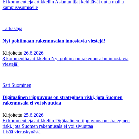
Ei kommentteja
artikkeliin Asiantuntijat kehittävät uutta mallia
kampusasumiselle
Tarkastaja
Nyt pohtimaan rakennusalan innostavia viestejä!
Kirjoitettu
26.6.2026
8 kommenttia
artikkeliin Nyt pohtimaan rakennusalan innostavia
viestejä!
Sari Suominen
Digitaalinen riippuvuus on strateginen riski, jota Suomen
rakennusala ei voi sivuuttaa
Kirjoitettu
25.6.2026
Ei kommentteja
artikkeliin Digitaalinen riippuvuus on strateginen
riski, jota Suomen rakennusala ei voi sivuuttaa
Lisää vieraskynästä