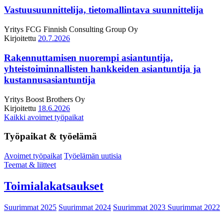
Vastuusuunnittelija, tietomallintava suunnittelija
Yritys
FCG Finnish Consulting Group Oy
Kirjoitettu
20.7.2026
Rakennuttamisen nuorempi asiantuntija,
yhteistoiminnallisten hankkeiden asiantuntija ja
kustannusasiantuntija
Yritys
Boost Brothers Oy
Kirjoitettu
18.6.2026
Kaikki avoimet työpaikat
Työpaikat & työelämä
Avoimet työpaikat
Työelämän uutisia
Teemat & liitteet
Toimialakatsaukset
Suurimmat 2025
Suurimmat 2024
Suurimmat 2023
Suurimmat 2022