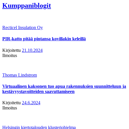
Kumppaniblogit
Recticel Insulation Oy
PIR-katto pitää pintansa kovillakin keleillä
Kirjoitettu
21.10.2024
Ilmoitus
Thomas Lindstrom
Virtuaalinen kaksonen tuo apua rakennuksien suunnitteluun ja
kestävyystavoitteiden saavuttamiseen
Kirjoitettu
24.6.2024
Ilmoitus
Helsingin kiertotalouden klusteriohjelma