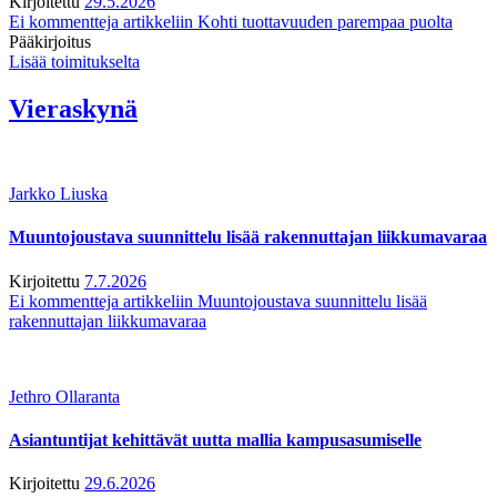
Kirjoitettu
29.5.2026
Ei kommentteja
artikkeliin Kohti tuottavuuden parempaa puolta
Pääkirjoitus
Lisää toimitukselta
Vieraskynä
Jarkko Liuska
Muuntojoustava suunnittelu lisää rakennuttajan liikkumavaraa
Kirjoitettu
7.7.2026
Ei kommentteja
artikkeliin Muuntojoustava suunnittelu lisää
rakennuttajan liikkumavaraa
Jethro Ollaranta
Asiantuntijat kehittävät uutta mallia kampusasumiselle
Kirjoitettu
29.6.2026