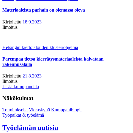
Materiaaleista parhain on olemassa oleva
Kirjoitettu
18.9.2023
Ilmoitus
Helsingin kiertotalouden klusteriohjelma
Parempaa tietoa kierrätysmateriaaleista kaivataan
rakennusalalla
Kirjoitettu
21.8.2023
Ilmoitus
Lisää kumppaneilta
Näkökulmat
Toimitukselta
Vieraskynä
Kumppaniblogit
Työpaikat & työelämä
Työelämän uutisia