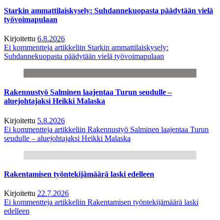
Starkin ammattilaiskysely: Suhdannekuopasta päädytään vielä
työvoimapulaan
Kirjoitettu
6.8.2026
Ei kommentteja
artikkeliin Starkin ammattilaiskysely:
Suhdannekuopasta päädytään vielä työvoimapulaan
Rakennustyö Salminen laajentaa Turun seudulle –
aluejohtajaksi Heikki Malaska
Kirjoitettu
5.8.2026
Ei kommentteja
artikkeliin Rakennustyö Salminen laajentaa Turun
seudulle – aluejohtajaksi Heikki Malaska
Rakentamisen työntekijämäärä laski edelleen
Kirjoitettu
22.7.2026
Ei kommentteja
artikkeliin Rakentamisen työntekijämäärä laski
edelleen