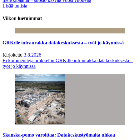
merkkipaalua – suosio kasvaa vuosi vuodelta
Lisää uutisia
Viikon luetuimmat
GRK:lle infraurakka datakeskuksesta – työt jo käynnissä
Kirjoitettu
3.8.2026
Ei kommentteja
artikkeliin GRK:lle infraurakka datakeskuksesta –
työt jo käynnissä
Skanska-pomo varoittaa: Datakeskustyömaita uhkaa