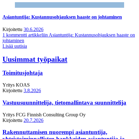
Asiantuntija: Kustannusohjauksen haaste on johtaminen
Kirjoitettu
30.6.2026
1 kommentti
artikkeliin Asiantuntija: Kustannusohjauksen haaste on
johtaminen
Lisää uutisia
Uusimmat työpaikat
Toimitusjohtaja
Yritys
KOAS
Kirjoitettu
3.8.2026
Vastuusuunnittelija, tietomallintava suunnittelija
Yritys
FCG Finnish Consulting Group Oy
Kirjoitettu
20.7.2026
Rakennuttamisen nuorempi asiantuntija,
yhteistoiminnallisten hankkeiden asiantuntija ja