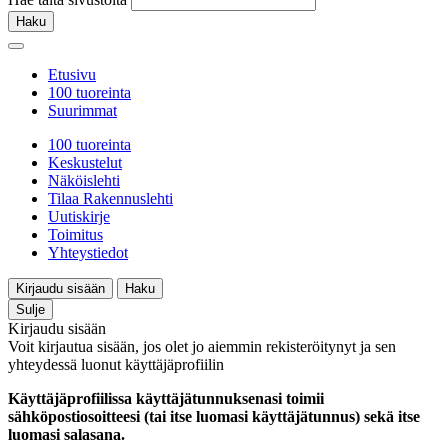
Haku
Etusivu
100 tuoreinta
Suurimmat
100 tuoreinta
Keskustelut
Näköislehti
Tilaa Rakennuslehti
Uutiskirje
Toimitus
Yhteystiedot
Kirjaudu sisään
Haku
Sulje
Kirjaudu sisään
Voit kirjautua sisään, jos olet jo aiemmin rekisteröitynyt ja sen
yhteydessä luonut käyttäjäprofiilin
Käyttäjäprofiilissa käyttäjätunnuksenasi toimii
sähköpostiosoitteesi (tai itse luomasi käyttäjätunnus) sekä itse
luomasi salasana.