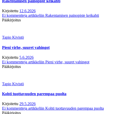
Rakentamisen painopiste keikahti
Kirjoitettu
12.6.2026
Ei kommentteja
artikkeliin Rakentamisen painopiste keikahti
Pääkirjoitus
Tapio Kivistö
Pieni virhe, suuret vahingot
Kirjoitettu
5.6.2026
Ei kommentteja
artikkeliin Pieni virhe, suuret vahingot
Pääkirjoitus
Tapio Kivistö
Kohti tuottavuuden parempaa puolta
Kirjoitettu
29.5.2026
Ei kommentteja
artikkeliin Kohti tuottavuuden parempaa puolta
Pääkirjoitus