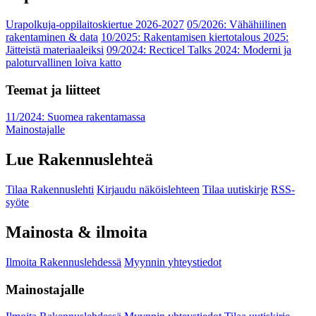
Urapolkuja-oppilaitoskiertue 2026-2027
05/2026: Vähähiilinen
rakentaminen & data
10/2025: Rakentamisen kiertotalous 2025:
Jätteistä materiaaleiksi
09/2024: Recticel Talks 2024: Moderni ja
paloturvallinen loiva katto
Teemat ja liitteet
11/2024: Suomea rakentamassa
Mainostajalle
Lue Rakennuslehteä
Tilaa Rakennuslehti
Kirjaudu näköislehteen
Tilaa uutiskirje
RSS-
syöte
Mainosta & ilmoita
Ilmoita Rakennuslehdessä
Myynnin yhteystiedot
Mainostajalle