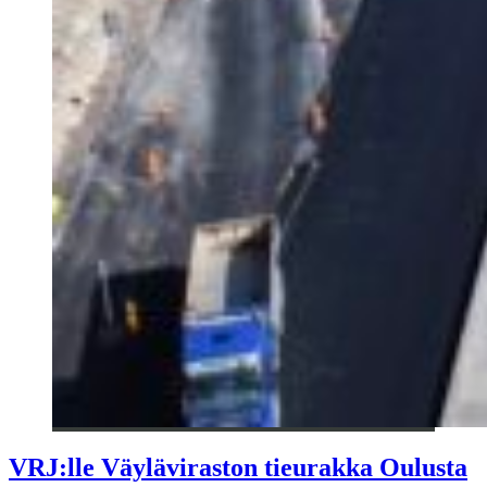
VRJ:lle Väyläviraston tieurakka Oulusta