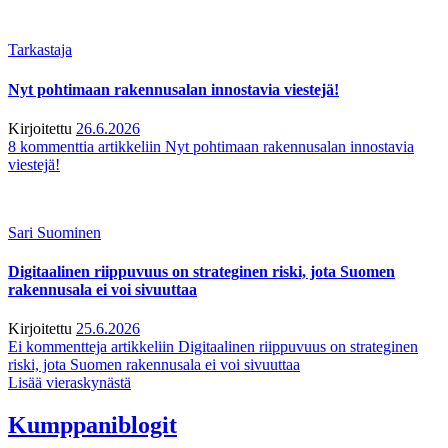
Tarkastaja
Nyt pohtimaan rakennusalan innostavia viestejä!
Kirjoitettu
26.6.2026
8 kommenttia
artikkeliin Nyt pohtimaan rakennusalan innostavia
viestejä!
Sari Suominen
Digitaalinen riippuvuus on strateginen riski, jota Suomen
rakennusala ei voi sivuuttaa
Kirjoitettu
25.6.2026
Ei kommentteja
artikkeliin Digitaalinen riippuvuus on strateginen
riski, jota Suomen rakennusala ei voi sivuuttaa
Lisää vieraskynästä
Kumppaniblogit