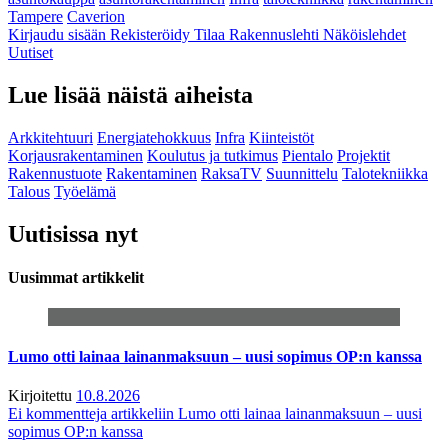
Tampere
Caverion
Kirjaudu sisään
Rekisteröidy
Tilaa Rakennuslehti
Näköislehdet
Uutiset
Lue lisää näistä aiheista
Arkkitehtuuri
Energiatehokkuus
Infra
Kiinteistöt
Korjausrakentaminen
Koulutus ja tutkimus
Pientalo
Projektit
Rakennustuote
Rakentaminen
RaksaTV
Suunnittelu
Talotekniikka
Talous
Työelämä
Uutisissa nyt
Uusimmat artikkelit
Lumo otti lainaa lainanmaksuun – uusi sopimus OP:n kanssa
Kirjoitettu
10.8.2026
Ei kommentteja
artikkeliin Lumo otti lainaa lainanmaksuun – uusi
sopimus OP:n kanssa