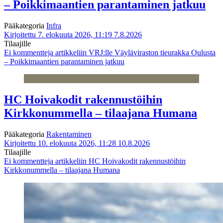
– Poikkimaantien parantaminen jatkuu
Pääkategoria
Infra
Kirjoitettu 7. elokuuta 2026, 11:19
7.8.2026
Tilaajille
Ei kommentteja
artikkeliin VRJ:lle Väyläviraston tieurakka Oulusta
– Poikkimaantien parantaminen jatkuu
HC Hoivakodit rakennustöihin
Kirkkonummella – tilaajana Humana
Pääkategoria
Rakentaminen
Kirjoitettu 10. elokuuta 2026, 11:28
10.8.2026
Tilaajille
Ei kommentteja
artikkeliin HC Hoivakodit rakennustöihin
Kirkkonummella – tilaajana Humana