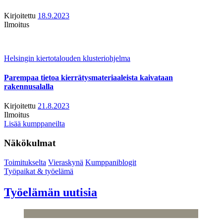
Kirjoitettu
18.9.2023
Ilmoitus
Helsingin kiertotalouden klusteriohjelma
Parempaa tietoa kierrätysmateriaaleista kaivataan
rakennusalalla
Kirjoitettu
21.8.2023
Ilmoitus
Lisää kumppaneilta
Näkökulmat
Toimitukselta
Vieraskynä
Kumppaniblogit
Työpaikat & työelämä
Työelämän uutisia