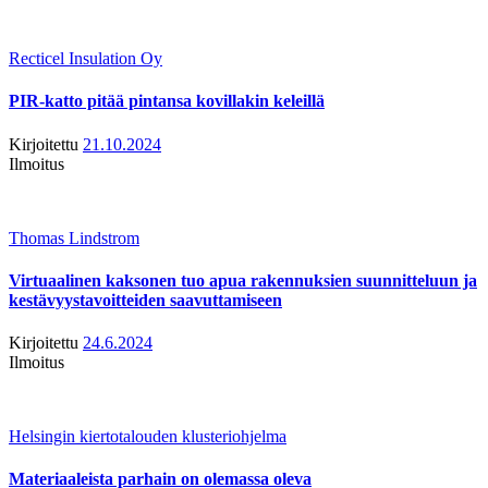
Recticel Insulation Oy
PIR-katto pitää pintansa kovillakin keleillä
Kirjoitettu
21.10.2024
Ilmoitus
Thomas Lindstrom
Virtuaalinen kaksonen tuo apua rakennuksien suunnitteluun ja
kestävyystavoitteiden saavuttamiseen
Kirjoitettu
24.6.2024
Ilmoitus
Helsingin kiertotalouden klusteriohjelma
Materiaaleista parhain on olemassa oleva