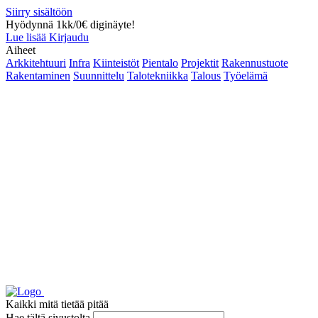
Siirry sisältöön
Hyödynnä 1kk/0€ diginäyte!
Lue lisää
Kirjaudu
Aiheet
Arkkitehtuuri
Infra
Kiinteistöt
Pientalo
Projektit
Rakennustuote
Rakentaminen
Suunnittelu
Talotekniikka
Talous
Työelämä
Kaikki mitä tietää pitää
Hae tältä sivustolta