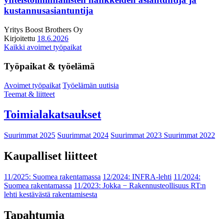
kustannusasiantuntija
Yritys
Boost Brothers Oy
Kirjoitettu
18.6.2026
Kaikki avoimet työpaikat
Työpaikat & työelämä
Avoimet työpaikat
Työelämän uutisia
Teemat & liitteet
Toimialakatsaukset
Suurimmat 2025
Suurimmat 2024
Suurimmat 2023
Suurimmat 2022
Kaupalliset liitteet
11/2025: Suomea rakentamassa
12/2024: INFRA-lehti
11/2024:
Suomea rakentamassa
11/2023: Jokka − Rakennusteollisuus RT:n
lehti kestävästä rakentamisesta
Tapahtumia