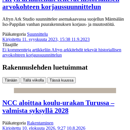
arvokohteen korjaussuunnittelun
Afryn Ark Studio suunnittelee asemakaavassa suojellun Mäntsälän
Iso-Pappilan vanhan puurakennuksen korjaus- ja muutostöitä.
Pääkategoria
Suunnittelu
Kirjoitettu 11. syyskuuta 2023, 15:38
11.9.2023
Tilaajille
Ei kommentteja
artikkeliin Afryn arkkitehdit tekevät historiallisen
arvokohteen korjaussuunnittelun
Rakennuslehden luetuimmat
Tänään
Tällä viikolla
Tässä kuussa
NCC aloittaa koulu-urakan Turussa –
valmista syksyllä 2028
Pääkategoria
Rakentaminen
Kirjoitettu 10. elokuuta 2026, 9:27
10.8.2026