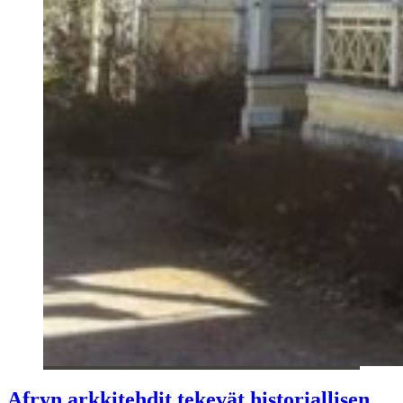
Afryn arkkitehdit tekevät historiallisen