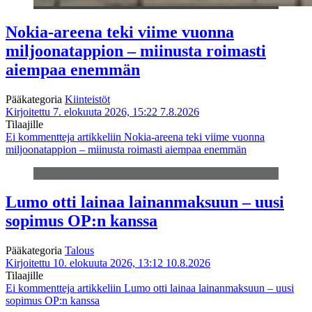
Nokia-areena teki viime vuonna
miljoonatappion – miinusta roimasti
aiempaa enemmän
Pääkategoria
Kiinteistöt
Kirjoitettu 7. elokuuta 2026, 15:22
7.8.2026
Tilaajille
Ei kommentteja
artikkeliin Nokia-areena teki viime vuonna
miljoonatappion – miinusta roimasti aiempaa enemmän
Lumo otti lainaa lainanmaksuun – uusi
sopimus OP:n kanssa
Pääkategoria
Talous
Kirjoitettu 10. elokuuta 2026, 13:12
10.8.2026
Tilaajille
Ei kommentteja
artikkeliin Lumo otti lainaa lainanmaksuun – uusi
sopimus OP:n kanssa