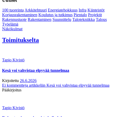
Uutiset
100 tuoreinta
Arkkitehtuuri
Energiatehokkuus
Infra
Kiinteistöt
Korjausrakentaminen
Koulutus ja tutkimus
Pientalo
Projektit
Rakennustuote
Rakentaminen
Suunnittelu
Talotekniikka
Talous
Työelämä
Näkökulmat
Toimitukselta
Tapio Kivistö
Kesä voi vahvistaa elpyvää tunnelmaa
Kirjoitettu
26.6.2026
Ei kommentteja
artikkeliin Kesä voi vahvistaa elpyvää tunnelmaa
Pääkirjoitus
Tapio Kivistö