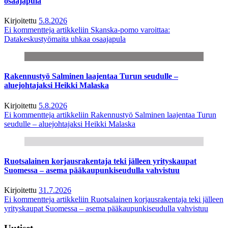
osaajapula
Kirjoitettu
5.8.2026
Ei kommentteja
artikkeliin Skanska-pomo varoittaa:
Datakeskustyömaita uhkaa osaajapula
Rakennustyö Salminen laajentaa Turun seudulle –
aluejohtajaksi Heikki Malaska
Kirjoitettu
5.8.2026
Ei kommentteja
artikkeliin Rakennustyö Salminen laajentaa Turun
seudulle – aluejohtajaksi Heikki Malaska
Ruotsalainen korjausrakentaja teki jälleen yrityskaupat
Suomessa – asema pääkaupunkiseudulla vahvistuu
Kirjoitettu
31.7.2026
Ei kommentteja
artikkeliin Ruotsalainen korjausrakentaja teki jälleen
yrityskaupat Suomessa – asema pääkaupunkiseudulla vahvistuu