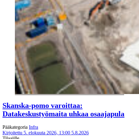
Skanska-pomo varoittaa:
Datakeskustyömaita uhkaa osaajapula
Pääkategoria
Infra
Kirjoitettu 5. elokuuta 2026, 13:00
5.8.2026
Tilaajille