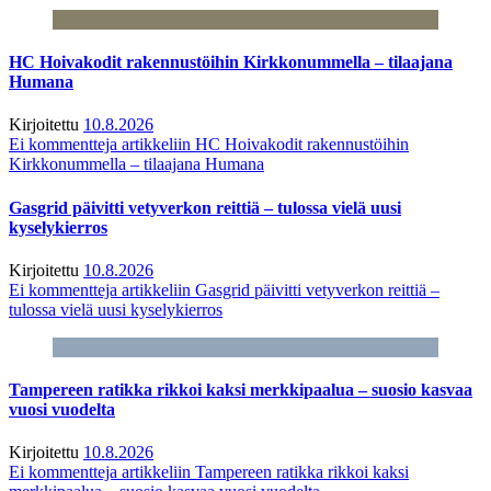
HC Hoivakodit rakennustöihin Kirkkonummella – tilaajana
Humana
Kirjoitettu
10.8.2026
Ei kommentteja
artikkeliin HC Hoivakodit rakennustöihin
Kirkkonummella – tilaajana Humana
Gasgrid päivitti vetyverkon reittiä – tulossa vielä uusi
kyselykierros
Kirjoitettu
10.8.2026
Ei kommentteja
artikkeliin Gasgrid päivitti vetyverkon reittiä –
tulossa vielä uusi kyselykierros
Tampereen ratikka rikkoi kaksi merkkipaalua – suosio kasvaa
vuosi vuodelta
Kirjoitettu
10.8.2026
Ei kommentteja
artikkeliin Tampereen ratikka rikkoi kaksi