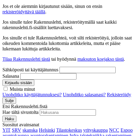
Jos et ole aiemmin kirjautunut sisään, sinun on ensin
rekisteröidyttävä täällä
.
Jos sinulle tulee Rakennuslehti, rekisteröitymällä saat kaikki
rakennuslehti.fi-sisällöt luettavaksesi.
Jos sinulle ei tule Rakennuslehteä, voit silti rekisteröityä, jolloin saat
oikeuden kommentoida lukottomia artikkeleita, mutta et pääse
lukemaan lukittuja artikkeleita.
Tilaa Rakennuslehti tästä
tai hyödynnä
maksuton koejakso tästä
.
Sähköposti tai käyttäjätunnus
Salasana
Kirjaudu sisään
Muista minut
Unohditko käyttäjätunnuksesi?
Unohditko salasanasi?
Rekisteröidy
Sulje
Etsi Rakennuslehti.fistä
Hae tältä sivustolta
Haku
Suositut avainsanat
YIT
SRV
skanska
Helsinki
Tilastokeskus
yrityskauppa
NCC
Espoo
asuntokauppa
asuntorakentaminen
Infra
talotekniikka
rakentaminen