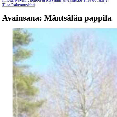
Ilmoita Rakennuslehdessä
Myynnin yhteystiedot
Tilaa uutiskirje
Tilaa Rakennuslehti
Avainsana:
Mäntsälän pappila