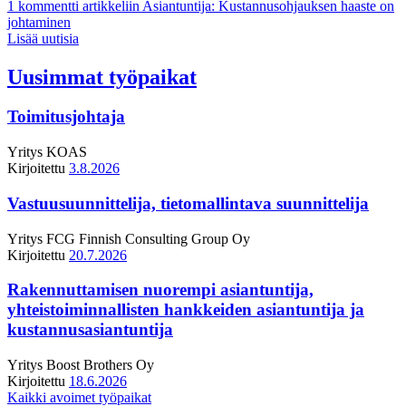
1 kommentti
artikkeliin Asiantuntija: Kustannusohjauksen haaste on
johtaminen
Lisää uutisia
Uusimmat työpaikat
Toimitusjohtaja
Yritys
KOAS
Kirjoitettu
3.8.2026
Vastuusuunnittelija, tietomallintava suunnittelija
Yritys
FCG Finnish Consulting Group Oy
Kirjoitettu
20.7.2026
Rakennuttamisen nuorempi asiantuntija,
yhteistoiminnallisten hankkeiden asiantuntija ja
kustannusasiantuntija
Yritys
Boost Brothers Oy
Kirjoitettu
18.6.2026
Kaikki avoimet työpaikat