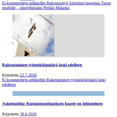
Ei kommentteja
artikkeliin Rakennustyö Salminen laajentaa Turun
seudulle – aluejohtajaksi Heikki Malaska
Rakentamisen työntekijämäärä laski edelleen
Kirjoitettu
22.7.2026
Ei kommentteja
artikkeliin Rakentamisen työntekijämäärä laski
edelleen
Asiantuntija: Kustannusohjauksen haaste on johtaminen
Kirjoitettu
30.6.2026