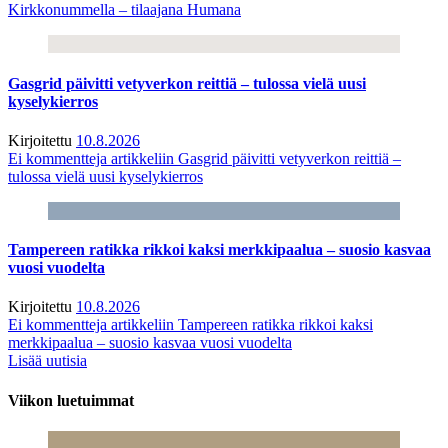
Kirkkonummella – tilaajana Humana
Gasgrid päivitti vetyverkon reittiä – tulossa vielä uusi
kyselykierros
Kirjoitettu
10.8.2026
Ei kommentteja
artikkeliin Gasgrid päivitti vetyverkon reittiä –
tulossa vielä uusi kyselykierros
Tampereen ratikka rikkoi kaksi merkkipaalua – suosio kasvaa
vuosi vuodelta
Kirjoitettu
10.8.2026
Ei kommentteja
artikkeliin Tampereen ratikka rikkoi kaksi
merkkipaalua – suosio kasvaa vuosi vuodelta
Lisää uutisia
Viikon luetuimmat