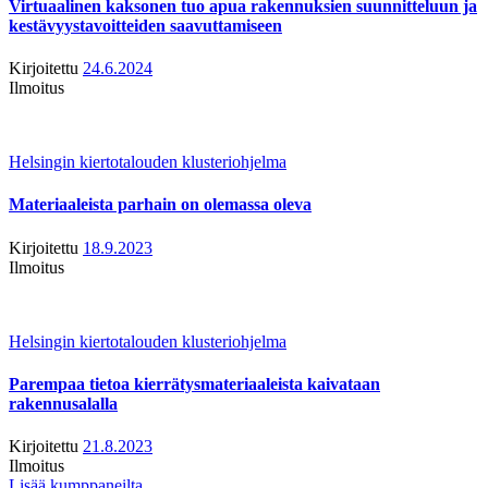
Virtuaalinen kaksonen tuo apua rakennuksien suunnitteluun ja
kestävyystavoitteiden saavuttamiseen
Kirjoitettu
24.6.2024
Ilmoitus
Helsingin kiertotalouden klusteriohjelma
Materiaaleista parhain on olemassa oleva
Kirjoitettu
18.9.2023
Ilmoitus
Helsingin kiertotalouden klusteriohjelma
Parempaa tietoa kierrätysmateriaaleista kaivataan
rakennusalalla
Kirjoitettu
21.8.2023
Ilmoitus
Lisää kumppaneilta