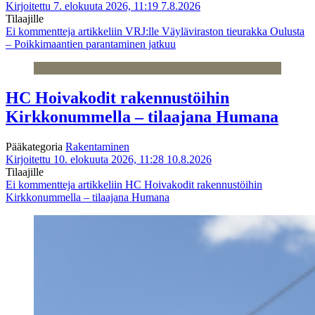
Kirjoitettu 7. elokuuta 2026, 11:19
7.8.2026
Tilaajille
Ei kommentteja
artikkeliin VRJ:lle Väyläviraston tieurakka Oulusta
– Poikkimaantien parantaminen jatkuu
HC Hoivakodit rakennustöihin
Kirkkonummella – tilaajana Humana
Pääkategoria
Rakentaminen
Kirjoitettu 10. elokuuta 2026, 11:28
10.8.2026
Tilaajille
Ei kommentteja
artikkeliin HC Hoivakodit rakennustöihin
Kirkkonummella – tilaajana Humana