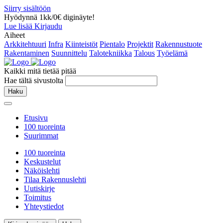
Siirry sisältöön
Hyödynnä 1kk/0€ diginäyte!
Lue lisää
Kirjaudu
Aiheet
Arkkitehtuuri
Infra
Kiinteistöt
Pientalo
Projektit
Rakennustuote
Rakentaminen
Suunnittelu
Talotekniikka
Talous
Työelämä
Kaikki mitä tietää pitää
Hae tältä sivustolta
Haku
Etusivu
100 tuoreinta
Suurimmat
100 tuoreinta
Keskustelut
Näköislehti
Tilaa Rakennuslehti
Uutiskirje
Toimitus
Yhteystiedot