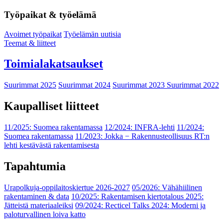
Työpaikat & työelämä
Avoimet työpaikat
Työelämän uutisia
Teemat & liitteet
Toimialakatsaukset
Suurimmat 2025
Suurimmat 2024
Suurimmat 2023
Suurimmat 2022
Kaupalliset liitteet
11/2025: Suomea rakentamassa
12/2024: INFRA-lehti
11/2024:
Suomea rakentamassa
11/2023: Jokka − Rakennusteollisuus RT:n
lehti kestävästä rakentamisesta
Tapahtumia
Urapolkuja-oppilaitoskiertue 2026-2027
05/2026: Vähähiilinen
rakentaminen & data
10/2025: Rakentamisen kiertotalous 2025:
Jätteistä materiaaleiksi
09/2024: Recticel Talks 2024: Moderni ja
paloturvallinen loiva katto