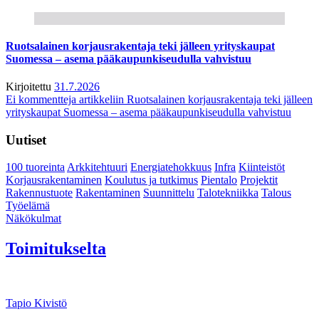
Ruotsalainen korjausrakentaja teki jälleen yrityskaupat
Suomessa – asema pääkaupunkiseudulla vahvistuu
Kirjoitettu
31.7.2026
Ei kommentteja
artikkeliin Ruotsalainen korjausrakentaja teki jälleen
yrityskaupat Suomessa – asema pääkaupunkiseudulla vahvistuu
Uutiset
100 tuoreinta
Arkkitehtuuri
Energiatehokkuus
Infra
Kiinteistöt
Korjausrakentaminen
Koulutus ja tutkimus
Pientalo
Projektit
Rakennustuote
Rakentaminen
Suunnittelu
Talotekniikka
Talous
Työelämä
Näkökulmat
Toimitukselta
Tapio Kivistö