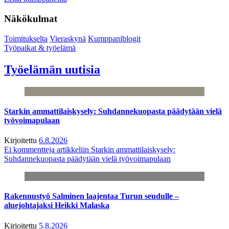
Näkökulmat
Toimitukselta
Vieraskynä
Kumppaniblogit
Työpaikat & työelämä
Työelämän uutisia
Starkin ammattilaiskysely: Suhdannekuopasta päädytään vielä
työvoimapulaan
Kirjoitettu
6.8.2026
Ei kommentteja
artikkeliin Starkin ammattilaiskysely:
Suhdannekuopasta päädytään vielä työvoimapulaan
Rakennustyö Salminen laajentaa Turun seudulle –
aluejohtajaksi Heikki Malaska
Kirjoitettu
5.8.2026