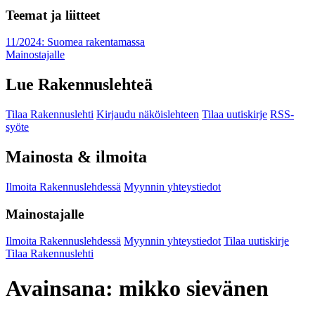
Teemat ja liitteet
11/2024: Suomea rakentamassa
Mainostajalle
Lue Rakennuslehteä
Tilaa Rakennuslehti
Kirjaudu näköislehteen
Tilaa uutiskirje
RSS-
syöte
Mainosta & ilmoita
Ilmoita Rakennuslehdessä
Myynnin yhteystiedot
Mainostajalle
Ilmoita Rakennuslehdessä
Myynnin yhteystiedot
Tilaa uutiskirje
Tilaa Rakennuslehti
Avainsana:
mikko sievänen