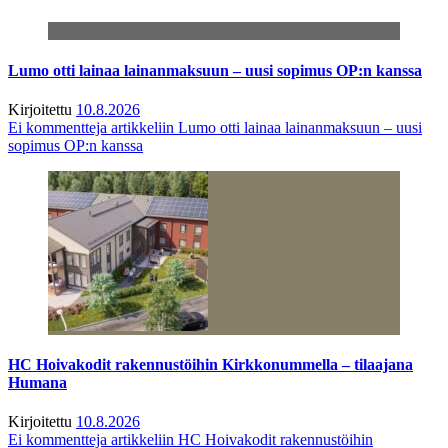
Lumo otti lainaa lainanmaksuun – uusi sopimus OP:n kanssa
Kirjoitettu
10.8.2026
Ei kommentteja
artikkeliin Lumo otti lainaa lainanmaksuun – uusi
sopimus OP:n kanssa
HC Hoivakodit rakennustöihin Kirkkonummella – tilaajana
Humana
Kirjoitettu
10.8.2026
Ei kommentteja
artikkeliin HC Hoivakodit rakennustöihin