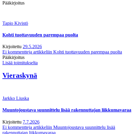
Pääkirjoitus
Tapio Kivistö
Kohti tuottavuuden parempaa puolta
Kirjoitettu
29.5.2026
Ei kommentteja
artikkeliin Kohti tuottavuuden parempaa puolta
Pääkirjoitus
Lisää toimitukselta
Vieraskynä
Jarkko Liuska
Muuntojoustava suunnittelu lisää rakennuttajan liikkumavaraa
Kirjoitettu
7.7.2026
Ei kommentteja
artikkeliin Muuntojoustava suunnittelu lisää
rakennuttajan liikkumavaraa