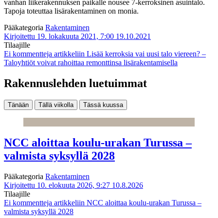
vanhan liikerakennuksen paikalle nousee 7-kerroksinen asuintalo.
Tapoja toteuttaa lisärakentaminen on monia.
Pääkategoria
Rakentaminen
Kirjoitettu 19. lokakuuta 2021, 7:00
19.10.2021
Tilaajille
Ei kommentteja
artikkeliin Lisää kerroksia vai uusi talo viereen? –
Taloyhtiöt voivat rahoittaa remonttinsa lisärakentamisella
Rakennuslehden luetuimmat
Tänään
Tällä viikolla
Tässä kuussa
NCC aloittaa koulu-urakan Turussa –
valmista syksyllä 2028
Pääkategoria
Rakentaminen
Kirjoitettu 10. elokuuta 2026, 9:27
10.8.2026
Tilaajille
Ei kommentteja
artikkeliin NCC aloittaa koulu-urakan Turussa –
valmista syksyllä 2028