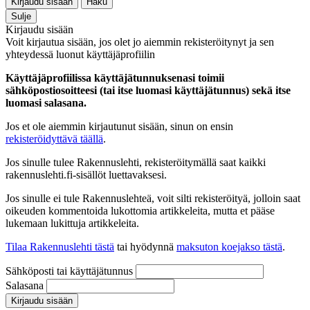
Kirjaudu sisään
Haku
Sulje
Kirjaudu sisään
Voit kirjautua sisään, jos olet jo aiemmin rekisteröitynyt ja sen
yhteydessä luonut käyttäjäprofiilin
Käyttäjäprofiilissa käyttäjätunnuksenasi toimii
sähköpostiosoitteesi (tai itse luomasi käyttäjätunnus) sekä itse
luomasi salasana.
Jos et ole aiemmin kirjautunut sisään, sinun on ensin
rekisteröidyttävä täällä
.
Jos sinulle tulee Rakennuslehti, rekisteröitymällä saat kaikki
rakennuslehti.fi-sisällöt luettavaksesi.
Jos sinulle ei tule Rakennuslehteä, voit silti rekisteröityä, jolloin saat
oikeuden kommentoida lukottomia artikkeleita, mutta et pääse
lukemaan lukittuja artikkeleita.
Tilaa Rakennuslehti tästä
tai hyödynnä
maksuton koejakso tästä
.
Sähköposti tai käyttäjätunnus
Salasana
Kirjaudu sisään