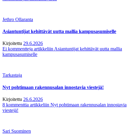
Jethro Ollaranta
Asiantuntijat kehittävät uutta mallia kampusasumiselle
Kirjoitettu
29.6.2026
Ei kommentteja
artikkeliin Asiantuntijat kehittävät uutta mallia
kampusasumiselle
Tarkastaja
Nyt pohtimaan rakennusalan innostavia viestejä!
Kirjoitettu
26.6.2026
8 kommenttia
artikkeliin Nyt pohtimaan rakennusalan innostavia
viestejä!
Sari Suominen