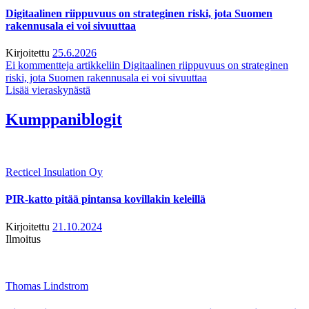
Digitaalinen riippuvuus on strateginen riski, jota Suomen
rakennusala ei voi sivuuttaa
Kirjoitettu
25.6.2026
Ei kommentteja
artikkeliin Digitaalinen riippuvuus on strateginen
riski, jota Suomen rakennusala ei voi sivuuttaa
Lisää vieraskynästä
Kumppaniblogit
Recticel Insulation Oy
PIR-katto pitää pintansa kovillakin keleillä
Kirjoitettu
21.10.2024
Ilmoitus
Thomas Lindstrom