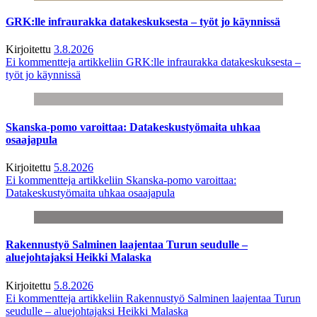
GRK:lle infraurakka datakeskuksesta – työt jo käynnissä
Kirjoitettu
3.8.2026
Ei kommentteja
artikkeliin GRK:lle infraurakka datakeskuksesta –
työt jo käynnissä
Skanska-pomo varoittaa: Datakeskustyömaita uhkaa
osaajapula
Kirjoitettu
5.8.2026
Ei kommentteja
artikkeliin Skanska-pomo varoittaa:
Datakeskustyömaita uhkaa osaajapula
Rakennustyö Salminen laajentaa Turun seudulle –
aluejohtajaksi Heikki Malaska
Kirjoitettu
5.8.2026
Ei kommentteja
artikkeliin Rakennustyö Salminen laajentaa Turun
seudulle – aluejohtajaksi Heikki Malaska