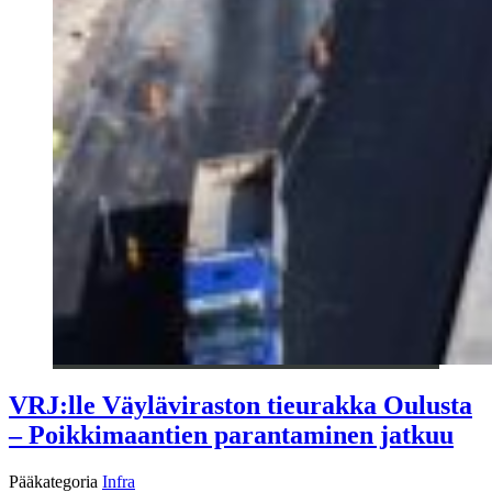
VRJ:lle Väyläviraston tieurakka Oulusta
– Poikkimaantien parantaminen jatkuu
Pääkategoria
Infra