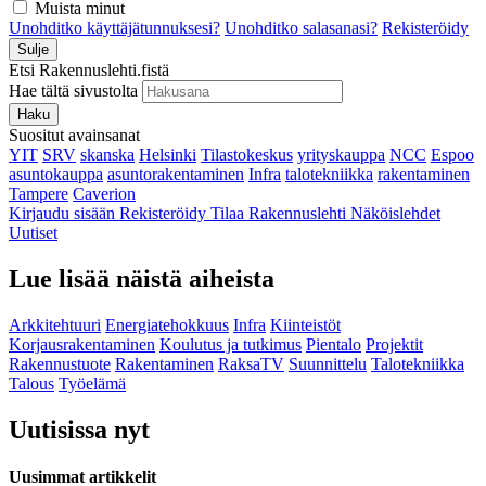
Muista minut
Unohditko käyttäjätunnuksesi?
Unohditko salasanasi?
Rekisteröidy
Sulje
Etsi Rakennuslehti.fistä
Hae tältä sivustolta
Haku
Suositut avainsanat
YIT
SRV
skanska
Helsinki
Tilastokeskus
yrityskauppa
NCC
Espoo
asuntokauppa
asuntorakentaminen
Infra
talotekniikka
rakentaminen
Tampere
Caverion
Kirjaudu sisään
Rekisteröidy
Tilaa Rakennuslehti
Näköislehdet
Uutiset
Lue lisää näistä aiheista
Arkkitehtuuri
Energiatehokkuus
Infra
Kiinteistöt
Korjausrakentaminen
Koulutus ja tutkimus
Pientalo
Projektit
Rakennustuote
Rakentaminen
RaksaTV
Suunnittelu
Talotekniikka
Talous
Työelämä
Uutisissa nyt
Uusimmat artikkelit