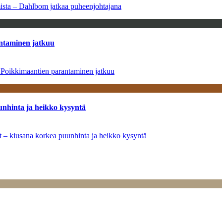
amista – Dahlbom jatkaa puheenjohtajana
antaminen jatkuu
– Poikkimaantien parantaminen jatkuu
unhinta ja heikko kysyntä
ät – kiusana korkea puunhinta ja heikko kysyntä