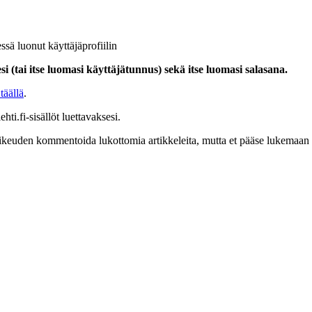
ssä luonut käyttäjäprofiilin
i (tai itse luomasi käyttäjätunnus) sekä itse luomasi salasana.
täällä
.
hti.fi-sisällöt luettavaksesi.
at oikeuden kommentoida lukottomia artikkeleita, mutta et pääse lukemaan l