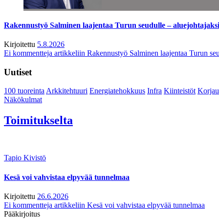
Rakennustyö Salminen laajentaa Turun seudulle – aluejohtajaks
Kirjoitettu
5.8.2026
Ei kommentteja
artikkeliin Rakennustyö Salminen laajentaa Turun seu
Uutiset
100 tuoreinta
Arkkitehtuuri
Energiatehokkuus
Infra
Kiinteistöt
Korjau
Näkökulmat
Toimitukselta
Tapio Kivistö
Kesä voi vahvistaa elpyvää tunnelmaa
Kirjoitettu
26.6.2026
Ei kommentteja
artikkeliin Kesä voi vahvistaa elpyvää tunnelmaa
Pääkirjoitus