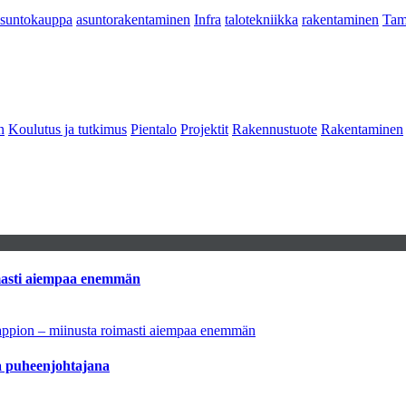
asuntokauppa
asuntorakentaminen
Infra
talotekniikka
rakentaminen
Tam
n
Koulutus ja tutkimus
Pientalo
Projektit
Rakennustuote
Rakentaminen
imasti aiempaa enemmän
tappion – miinusta roimasti aiempaa enemmän
aa puheenjohtajana