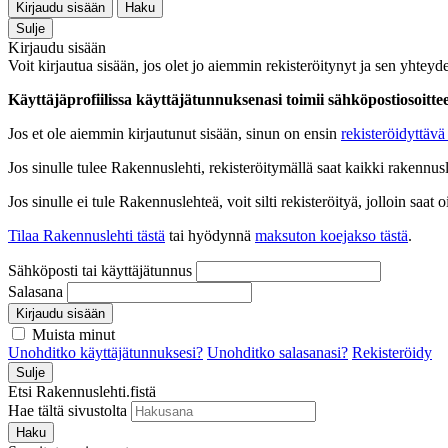
Kirjaudu sisään
Haku
Sulje
Kirjaudu sisään
Voit kirjautua sisään, jos olet jo aiemmin rekisteröitynyt ja sen yhteyde
Käyttäjäprofiilissa käyttäjätunnuksenasi toimii sähköpostiosoittees
Jos et ole aiemmin kirjautunut sisään, sinun on ensin
rekisteröidyttävä 
Jos sinulle tulee Rakennuslehti, rekisteröitymällä saat kaikki rakennusle
Jos sinulle ei tule Rakennuslehteä, voit silti rekisteröityä, jolloin sa
Tilaa Rakennuslehti tästä
tai hyödynnä
maksuton koejakso tästä
.
Sähköposti tai käyttäjätunnus
Salasana
Kirjaudu sisään
Muista minut
Unohditko käyttäjätunnuksesi?
Unohditko salasanasi?
Rekisteröidy
Sulje
Etsi Rakennuslehti.fistä
Hae tältä sivustolta
Haku