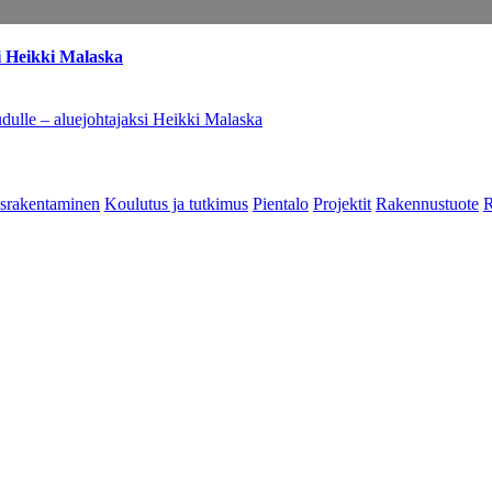
i Heikki Malaska
dulle – aluejohtajaksi Heikki Malaska
srakentaminen
Koulutus ja tutkimus
Pientalo
Projektit
Rakennustuote
R