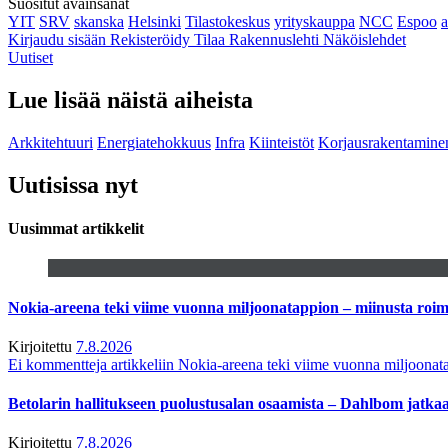
Suositut avainsanat
YIT
SRV
skanska
Helsinki
Tilastokeskus
yrityskauppa
NCC
Espoo
Kirjaudu sisään
Rekisteröidy
Tilaa Rakennuslehti
Näköislehdet
Uutiset
Lue lisää näistä aiheista
Arkkitehtuuri
Energiatehokkuus
Infra
Kiinteistöt
Korjausrakentamine
Uutisissa nyt
Uusimmat artikkelit
Nokia-areena teki viime vuonna miljoonatappion – miinusta ro
Kirjoitettu
7.8.2026
Ei kommentteja
artikkeliin Nokia-areena teki viime vuonna miljoona
Betolarin hallitukseen puolustusalan osaamista – Dahlbom jatk
Kirjoitettu
7.8.2026