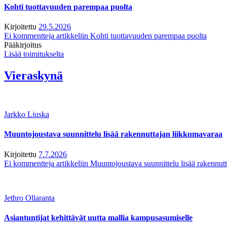
Kohti tuottavuuden parempaa puolta
Kirjoitettu
29.5.2026
Ei kommentteja
artikkeliin Kohti tuottavuuden parempaa puolta
Pääkirjoitus
Lisää toimitukselta
Vieraskynä
Jarkko Liuska
Muuntojoustava suunnittelu lisää rakennuttajan liikkumavaraa
Kirjoitettu
7.7.2026
Ei kommentteja
artikkeliin Muuntojoustava suunnittelu lisää rakennut
Jethro Ollaranta
Asiantuntijat kehittävät uutta mallia kampusasumiselle