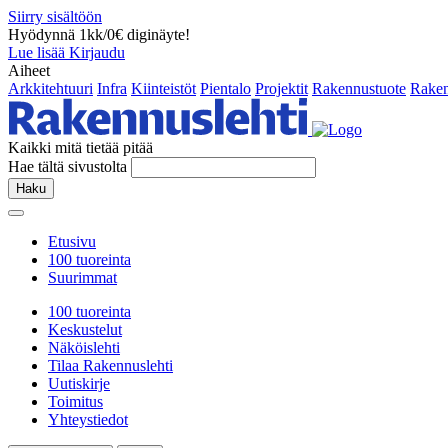
Siirry sisältöön
Hyödynnä 1kk/0€ diginäyte!
Lue lisää
Kirjaudu
Aiheet
Arkkitehtuuri
Infra
Kiinteistöt
Pientalo
Projektit
Rakennustuote
Raken
Kaikki mitä tietää pitää
Hae tältä sivustolta
Haku
Etusivu
100 tuoreinta
Suurimmat
100 tuoreinta
Keskustelut
Näköislehti
Tilaa Rakennuslehti
Uutiskirje
Toimitus
Yhteystiedot