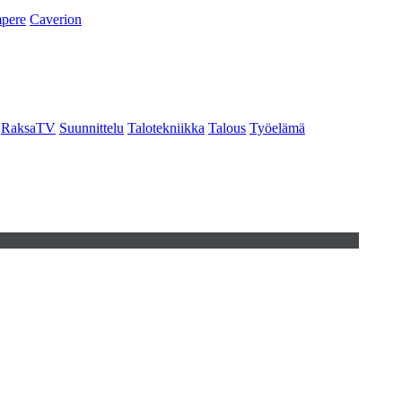
pere
Caverion
RaksaTV
Suunnittelu
Talotekniikka
Talous
Työelämä