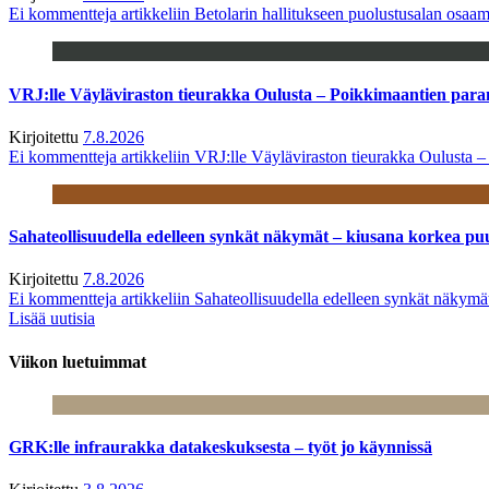
Ei kommentteja
artikkeliin Betolarin hallitukseen puolustusalan osa
VRJ:lle Väyläviraston tieurakka Oulusta – Poikkimaantien par
Kirjoitettu
7.8.2026
Ei kommentteja
artikkeliin VRJ:lle Väyläviraston tieurakka Oulusta 
Sahateollisuudella edelleen synkät näkymät – kiusana korkea pu
Kirjoitettu
7.8.2026
Ei kommentteja
artikkeliin Sahateollisuudella edelleen synkät näkym
Lisää uutisia
Viikon luetuimmat
GRK:lle infraurakka datakeskuksesta – työt jo käynnissä