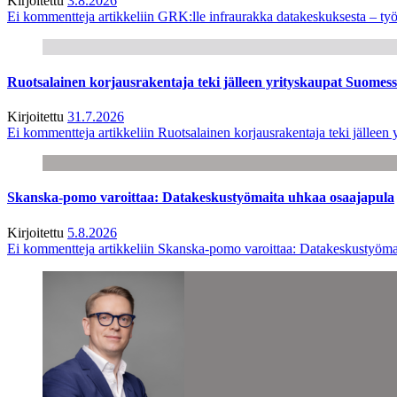
Kirjoitettu
3.8.2026
Ei kommentteja
artikkeliin GRK:lle infraurakka datakeskuksesta – työ
Ruotsalainen korjausrakentaja teki jälleen yrityskaupat Suome
Kirjoitettu
31.7.2026
Ei kommentteja
artikkeliin Ruotsalainen korjausrakentaja teki jälle
Skanska-pomo varoittaa: Datakeskustyömaita uhkaa osaajapula
Kirjoitettu
5.8.2026
Ei kommentteja
artikkeliin Skanska-pomo varoittaa: Datakeskustyöma