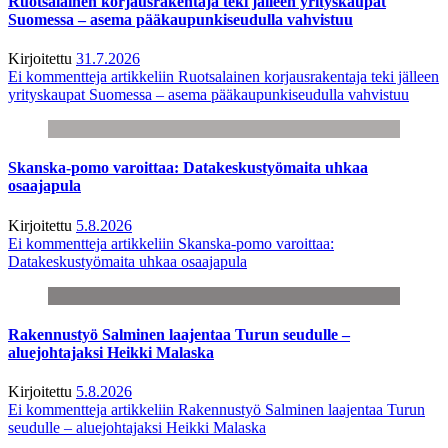
Ruotsalainen korjausrakentaja teki jälleen yrityskaupat
Suomessa – asema pääkaupunkiseudulla vahvistuu
Kirjoitettu
31.7.2026
Ei kommentteja
artikkeliin Ruotsalainen korjausrakentaja teki jälleen
yrityskaupat Suomessa – asema pääkaupunkiseudulla vahvistuu
Skanska-pomo varoittaa: Datakeskustyömaita uhkaa
osaajapula
Kirjoitettu
5.8.2026
Ei kommentteja
artikkeliin Skanska-pomo varoittaa:
Datakeskustyömaita uhkaa osaajapula
Rakennustyö Salminen laajentaa Turun seudulle –
aluejohtajaksi Heikki Malaska
Kirjoitettu
5.8.2026
Ei kommentteja
artikkeliin Rakennustyö Salminen laajentaa Turun
seudulle – aluejohtajaksi Heikki Malaska