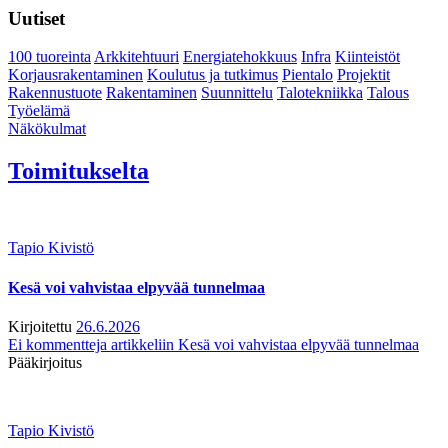
Uutiset
100 tuoreinta
Arkkitehtuuri
Energiatehokkuus
Infra
Kiinteistöt
Korjausrakentaminen
Koulutus ja tutkimus
Pientalo
Projektit
Rakennustuote
Rakentaminen
Suunnittelu
Talotekniikka
Talous
Työelämä
Näkökulmat
Toimitukselta
Tapio Kivistö
Kesä voi vahvistaa elpyvää tunnelmaa
Kirjoitettu
26.6.2026
Ei kommentteja
artikkeliin Kesä voi vahvistaa elpyvää tunnelmaa
Pääkirjoitus
Tapio Kivistö