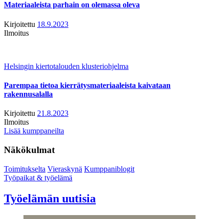
Materiaaleista parhain on olemassa oleva
Kirjoitettu
18.9.2023
Ilmoitus
Helsingin kiertotalouden klusteriohjelma
Parempaa tietoa kierrätysmateriaaleista kaivataan
rakennusalalla
Kirjoitettu
21.8.2023
Ilmoitus
Lisää kumppaneilta
Näkökulmat
Toimitukselta
Vieraskynä
Kumppaniblogit
Työpaikat & työelämä
Työelämän uutisia