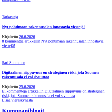
Tarkastaja
Nyt pohtimaan rakennusalan innostavia viestejä!
Kirjoitettu
26.6.2026
8 kommenttia
artikkeliin Nyt pohtimaan rakennusalan innostavia
viestejä!
Sari Suominen
Digitaalinen riippuvuus on strateginen riski, jota Suomen
rakennusala ei voi sivuuttaa
Kirjoitettu
25.6.2026
Ei kommentteja
artikkeliin Digitaalinen riippuvuus on strateginen
riski, jota Suomen rakennusala ei voi sivuuttaa
Lisää vieraskynästä
Kumppaniblogit