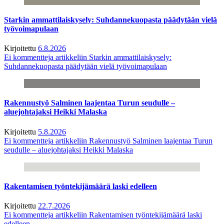
Starkin ammattilaiskysely: Suhdannekuopasta päädytään vielä
työvoimapulaan
Kirjoitettu
6.8.2026
Ei kommentteja
artikkeliin Starkin ammattilaiskysely:
Suhdannekuopasta päädytään vielä työvoimapulaan
Rakennustyö Salminen laajentaa Turun seudulle –
aluejohtajaksi Heikki Malaska
Kirjoitettu
5.8.2026
Ei kommentteja
artikkeliin Rakennustyö Salminen laajentaa Turun
seudulle – aluejohtajaksi Heikki Malaska
Rakentamisen työntekijämäärä laski edelleen
Kirjoitettu
22.7.2026
Ei kommentteja
artikkeliin Rakentamisen työntekijämäärä laski
edelleen