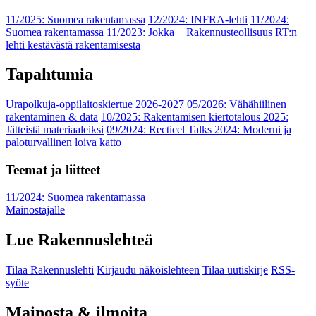
11/2025: Suomea rakentamassa
12/2024: INFRA-lehti
11/2024:
Suomea rakentamassa
11/2023: Jokka − Rakennusteollisuus RT:n
lehti kestävästä rakentamisesta
Tapahtumia
Urapolkuja-oppilaitoskiertue 2026-2027
05/2026: Vähähiilinen
rakentaminen & data
10/2025: Rakentamisen kiertotalous 2025:
Jätteistä materiaaleiksi
09/2024: Recticel Talks 2024: Moderni ja
paloturvallinen loiva katto
Teemat ja liitteet
11/2024: Suomea rakentamassa
Mainostajalle
Lue Rakennuslehteä
Tilaa Rakennuslehti
Kirjaudu näköislehteen
Tilaa uutiskirje
RSS-
syöte
Mainosta & ilmoita