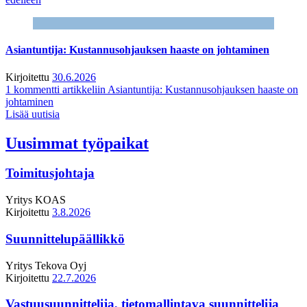
Asiantuntija: Kustannusohjauksen haaste on johtaminen
Kirjoitettu
30.6.2026
1 kommentti
artikkeliin Asiantuntija: Kustannusohjauksen haaste on
johtaminen
Lisää uutisia
Uusimmat työpaikat
Toimitusjohtaja
Yritys
KOAS
Kirjoitettu
3.8.2026
Suunnittelupäällikkö
Yritys
Tekova Oyj
Kirjoitettu
22.7.2026
Vastuusuunnittelija, tietomallintava suunnittelija