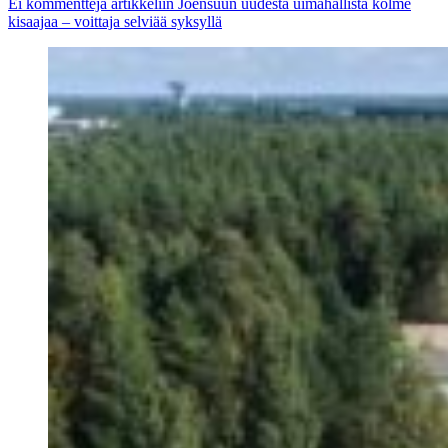
Ei kommentteja
artikkeliin Joensuun uudesta uimahallista kolme
kisaajaa – voittaja selviää syksyllä