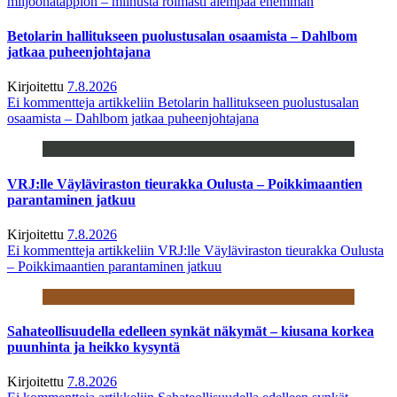
miljoonatappion – miinusta roimasti aiempaa enemmän
Betolarin hallitukseen puolustusalan osaamista – Dahlbom
jatkaa puheenjohtajana
Kirjoitettu
7.8.2026
Ei kommentteja
artikkeliin Betolarin hallitukseen puolustusalan
osaamista – Dahlbom jatkaa puheenjohtajana
VRJ:lle Väyläviraston tieurakka Oulusta – Poikkimaantien
parantaminen jatkuu
Kirjoitettu
7.8.2026
Ei kommentteja
artikkeliin VRJ:lle Väyläviraston tieurakka Oulusta
– Poikkimaantien parantaminen jatkuu
Sahateollisuudella edelleen synkät näkymät – kiusana korkea
puunhinta ja heikko kysyntä
Kirjoitettu
7.8.2026