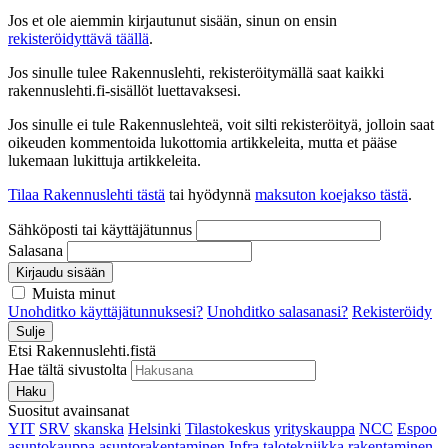
Jos et ole aiemmin kirjautunut sisään, sinun on ensin
rekisteröidyttävä täällä
.
Jos sinulle tulee Rakennuslehti, rekisteröitymällä saat kaikki
rakennuslehti.fi-sisällöt luettavaksesi.
Jos sinulle ei tule Rakennuslehteä, voit silti rekisteröityä, jolloin saat
oikeuden kommentoida lukottomia artikkeleita, mutta et pääse
lukemaan lukittuja artikkeleita.
Tilaa Rakennuslehti tästä
tai hyödynnä
maksuton koejakso tästä
.
Sähköposti tai käyttäjätunnus
Salasana
Kirjaudu sisään
Muista minut
Unohditko käyttäjätunnuksesi?
Unohditko salasanasi?
Rekisteröidy
Sulje
Etsi Rakennuslehti.fistä
Hae tältä sivustolta
Haku
Suositut avainsanat
YIT
SRV
skanska
Helsinki
Tilastokeskus
yrityskauppa
NCC
Espoo
asuntokauppa
asuntorakentaminen
Infra
talotekniikka
rakentaminen