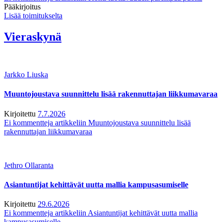
Pääkirjoitus
Lisää toimitukselta
Vieraskynä
Jarkko Liuska
Muuntojoustava suunnittelu lisää rakennuttajan liikkumavaraa
Kirjoitettu
7.7.2026
Ei kommentteja
artikkeliin Muuntojoustava suunnittelu lisää
rakennuttajan liikkumavaraa
Jethro Ollaranta
Asiantuntijat kehittävät uutta mallia kampusasumiselle
Kirjoitettu
29.6.2026
Ei kommentteja
artikkeliin Asiantuntijat kehittävät uutta mallia
kampusasumiselle