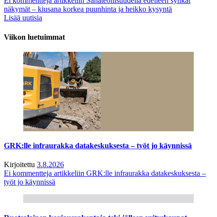
Ei kommentteja
artikkeliin Sahateollisuudella edelleen synkät
näkymät – kiusana korkea puunhinta ja heikko kysyntä
Lisää uutisia
Viikon luetuimmat
GRK:lle infraurakka datakeskuksesta – työt jo käynnissä
Kirjoitettu
3.8.2026
Ei kommentteja
artikkeliin GRK:lle infraurakka datakeskuksesta –
työt jo käynnissä