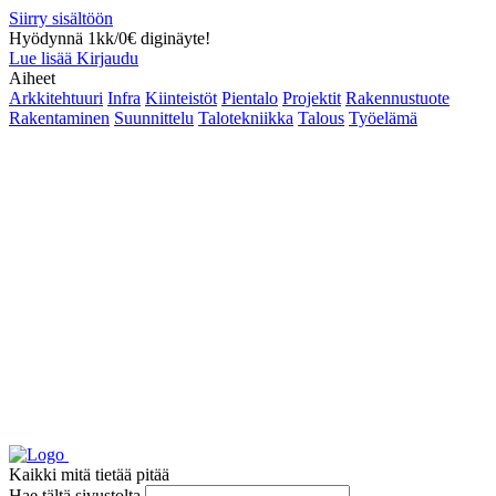
Siirry sisältöön
Hyödynnä 1kk/0€ diginäyte!
Lue lisää
Kirjaudu
Aiheet
Arkkitehtuuri
Infra
Kiinteistöt
Pientalo
Projektit
Rakennustuote
Rakentaminen
Suunnittelu
Talotekniikka
Talous
Työelämä
Kaikki mitä tietää pitää
Hae tältä sivustolta