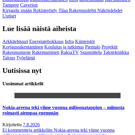
Tampere
Caverion
Kirjaudu sisään
Rekisteröidy
Tilaa Rakennuslehti
Näköislehdet
Uutiset
Lue lisää näistä aiheista
Arkkitehtuuri
Energiatehokkuus
Infra
Kiinteistöt
Korjausrakentaminen
Koulutus ja tutkimus
Pientalo
Projektit
Rakennustuote
Rakentaminen
RaksaTV
Suunnittelu
Talotekniikka
Talous
Työelämä
Uutisissa nyt
Uusimmat artikkelit
Nokia-areena teki viime vuonna miljoonatappion – miinusta
roimasti aiempaa enemmän
Kirjoitettu
7.8.2026
Ei kommentteja
artikkeliin Nokia-areena teki viime vuonna