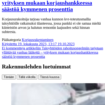
yrityksen mukaan korjaushankkeessa
säästöä kymmenen prosenttia
Korjausurakoitsija tarjoaa vanhaa kunnon kvr-toteutusmallia
taloyhtiöille ratkaisuksi tilanteessa, jossa pankki ei ole samaa mieltä
kiinteistön arvon ja halutun remontin laajuuden sekä hinnan
suhteesta.
Pääkategoria
Korjausrakentaminen
Kirjoitettu 19. lokakuuta 2023, 13:17
19.10.2023
Ei kommentteja
artikkeliin Taloyhtiöiden rahoitusongelmiin tarjotaan
yllättävää vanhaa lääkettä – yrityksen mukaan korjaushankkeessa
säästöä kymmenen prosenttia
Rakennuslehden luetuimmat
Tänään
Tällä viikolla
Tässä kuussa