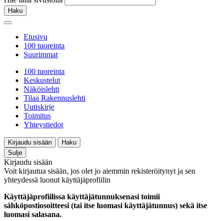
Haku
Etusivu
100 tuoreinta
Suurimmat
100 tuoreinta
Keskustelut
Näköislehti
Tilaa Rakennuslehti
Uutiskirje
Toimitus
Yhteystiedot
Kirjaudu sisään
Haku
Sulje
Kirjaudu sisään
Voit kirjautua sisään, jos olet jo aiemmin rekisteröitynyt ja sen
yhteydessä luonut käyttäjäprofiilin
Käyttäjäprofiilissa käyttäjätunnuksenasi toimii
sähköpostiosoitteesi (tai itse luomasi käyttäjätunnus) sekä itse
luomasi salasana.