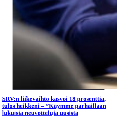
SRV:n liikevaihto kasvoi 18 prosenttia,
tulos heikkeni – ”Käymme parhaillaan
lukuisia neuvotteluja uusista