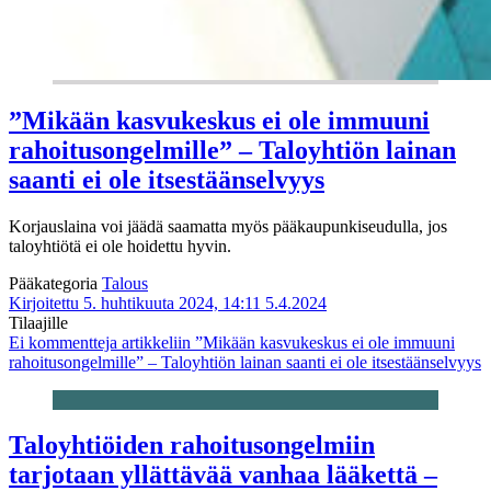
”Mikään kasvukeskus ei ole immuuni
rahoitusongelmille” – Taloyhtiön lainan
saanti ei ole itsestäänselvyys
Korjauslaina voi jäädä saamatta myös pääkaupunkiseudulla, jos
taloyhtiötä ei ole hoidettu hyvin.
Pääkategoria
Talous
Kirjoitettu 5. huhtikuuta 2024, 14:11
5.4.2024
Tilaajille
Ei kommentteja
artikkeliin ”Mikään kasvukeskus ei ole immuuni
rahoitusongelmille” – Taloyhtiön lainan saanti ei ole itsestäänselvyys
Taloyhtiöiden rahoitusongelmiin
tarjotaan yllättävää vanhaa lääkettä –