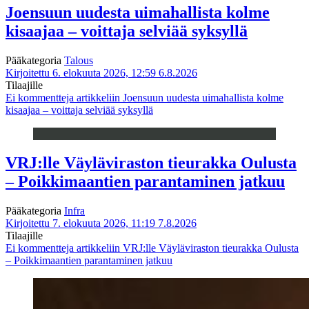
Joensuun uudesta uimahallista kolme
kisaajaa – voittaja selviää syksyllä
Pääkategoria
Talous
Kirjoitettu 6. elokuuta 2026, 12:59
6.8.2026
Tilaajille
Ei kommentteja
artikkeliin Joensuun uudesta uimahallista kolme
kisaajaa – voittaja selviää syksyllä
VRJ:lle Väyläviraston tieurakka Oulusta
– Poikkimaantien parantaminen jatkuu
Pääkategoria
Infra
Kirjoitettu 7. elokuuta 2026, 11:19
7.8.2026
Tilaajille
Ei kommentteja
artikkeliin VRJ:lle Väyläviraston tieurakka Oulusta
– Poikkimaantien parantaminen jatkuu