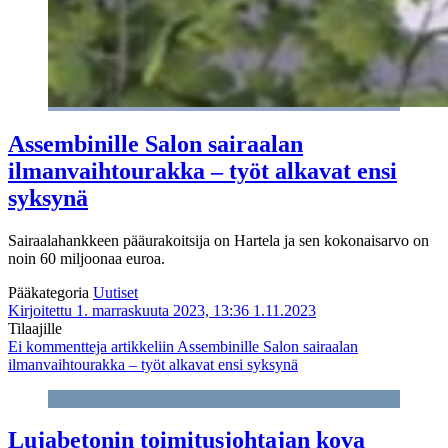
Assembinille Salon sairaalan
ilmanvaihtourakka – työt alkavat ensi
syksynä
Sairaalahankkeen pääurakoitsija on Hartela ja sen kokonaisarvo on
noin 60 miljoonaa euroa.
Pääkategoria
Uutiset
Kirjoitettu 1. marraskuuta 2023, 13:36
1.11.2023
Tilaajille
Ei kommentteja
artikkeliin Assembinille Salon sairaalan
ilmanvaihtourakka – työt alkavat ensi syksynä
Lujabetonin toimitusjohtajan kova