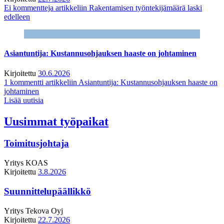
Ei kommentteja
artikkeliin Rakentamisen työntekijämäärä laski
edelleen
Asiantuntija: Kustannusohjauksen haaste on johtaminen
Kirjoitettu
30.6.2026
1 kommentti
artikkeliin Asiantuntija: Kustannusohjauksen haaste on
johtaminen
Lisää uutisia
Uusimmat työpaikat
Toimitusjohtaja
Yritys
KOAS
Kirjoitettu
3.8.2026
Suunnittelupäällikkö
Yritys
Tekova Oyj
Kirjoitettu
22.7.2026