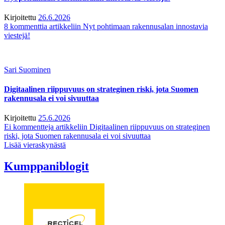
Kirjoitettu
26.6.2026
8 kommenttia
artikkeliin Nyt pohtimaan rakennusalan innostavia
viestejä!
Sari Suominen
Digitaalinen riippuvuus on strateginen riski, jota Suomen
rakennusala ei voi sivuuttaa
Kirjoitettu
25.6.2026
Ei kommentteja
artikkeliin Digitaalinen riippuvuus on strateginen
riski, jota Suomen rakennusala ei voi sivuuttaa
Lisää vieraskynästä
Kumppaniblogit