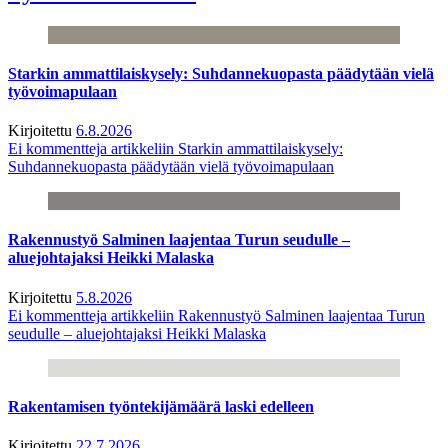
Starkin ammattilaiskysely: Suhdannekuopasta päädytään vielä
työvoimapulaan
Kirjoitettu
6.8.2026
Ei kommentteja
artikkeliin Starkin ammattilaiskysely:
Suhdannekuopasta päädytään vielä työvoimapulaan
Rakennustyö Salminen laajentaa Turun seudulle –
aluejohtajaksi Heikki Malaska
Kirjoitettu
5.8.2026
Ei kommentteja
artikkeliin Rakennustyö Salminen laajentaa Turun
seudulle – aluejohtajaksi Heikki Malaska
Rakentamisen työntekijämäärä laski edelleen
Kirjoitettu
22.7.2026