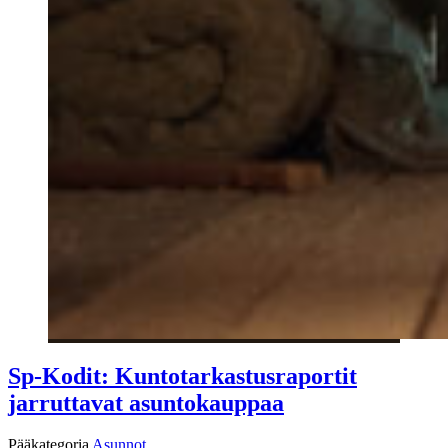
Sp-Kodit: Kuntotarkastusraportit
jarruttavat asuntokauppaa
Pääkategoria
Asunnot