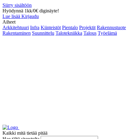
Siirry sisältöön
Hyödynnä 1kk/0€ diginäyte!
Lue lisää
Kirjaudu
Aiheet
Arkkitehtuuri
Infra
Kiinteistöt
Pientalo
Projektit
Rakennustuote
Rakentaminen
Suunnittelu
Talotekniikka
Talous
Työelämä
Kaikki mitä tietää pitää
Hae tältä sivustolta