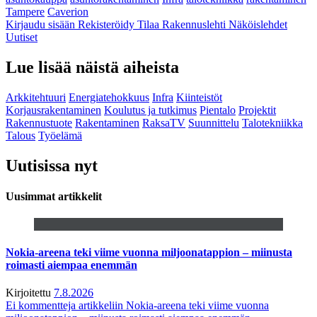
Tampere
Caverion
Kirjaudu sisään
Rekisteröidy
Tilaa Rakennuslehti
Näköislehdet
Uutiset
Lue lisää näistä aiheista
Arkkitehtuuri
Energiatehokkuus
Infra
Kiinteistöt
Korjausrakentaminen
Koulutus ja tutkimus
Pientalo
Projektit
Rakennustuote
Rakentaminen
RaksaTV
Suunnittelu
Talotekniikka
Talous
Työelämä
Uutisissa nyt
Uusimmat artikkelit
Nokia-areena teki viime vuonna miljoonatappion – miinusta
roimasti aiempaa enemmän
Kirjoitettu
7.8.2026
Ei kommentteja
artikkeliin Nokia-areena teki viime vuonna