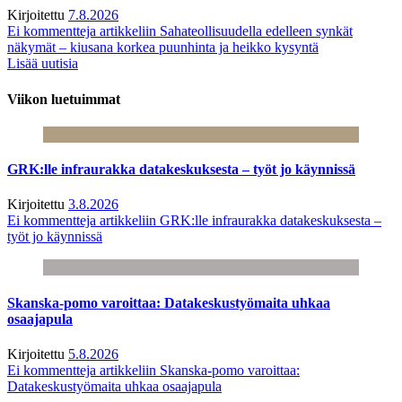
Kirjoitettu
7.8.2026
Ei kommentteja
artikkeliin Sahateollisuudella edelleen synkät
näkymät – kiusana korkea puunhinta ja heikko kysyntä
Lisää uutisia
Viikon luetuimmat
GRK:lle infraurakka datakeskuksesta – työt jo käynnissä
Kirjoitettu
3.8.2026
Ei kommentteja
artikkeliin GRK:lle infraurakka datakeskuksesta –
työt jo käynnissä
Skanska-pomo varoittaa: Datakeskustyömaita uhkaa
osaajapula
Kirjoitettu
5.8.2026
Ei kommentteja
artikkeliin Skanska-pomo varoittaa:
Datakeskustyömaita uhkaa osaajapula