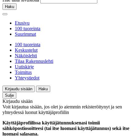
Haku
Etusivu
100 tuoreinta
Suurimmat
100 tuoreinta
Keskustelut
Näköislehti
Tilaa Rakennuslehti
Uutiskirje
Toimitus
Yhteystiedot
Kirjaudu sisään
Haku
Sulje
Kirjaudu sisään
Voit kirjautua sisään, jos olet jo aiemmin rekisteröitynyt ja sen
yhteydessä luonut käyttäjäprofiilin
Käyttäjäprofiilissa käyttäjätunnuksenasi toimii
sähköpostiosoitteesi (tai itse luomasi käyttäjätunnus) sekä itse
luomasi salasana.