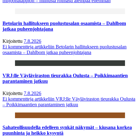
miljoonatappion – miinusta roimasti aiempaa enemmän
Betolarin hallitukseen puolustusalan osaamista – Dahlbom
jatkaa puheenjohtajana
Kirjoitettu
7.8.2026
Ei kommentteja
artikkeliin Betolarin hallitukseen puolustusalan
osaamista – Dahlbom jatkaa puheenjohtajana
VRJ:lle Väyläviraston tieurakka Oulusta – Poikkimaantien
parantaminen jatkuu
Kirjoitettu
7.8.2026
Ei kommentteja
artikkeliin VRJ:lle Väyläviraston tieurakka Oulusta
– Poikkimaantien parantaminen jatkuu
Sahateollisuudella edelleen synkät näkymät – kiusana korkea
puunhinta ja heikko kysyntä