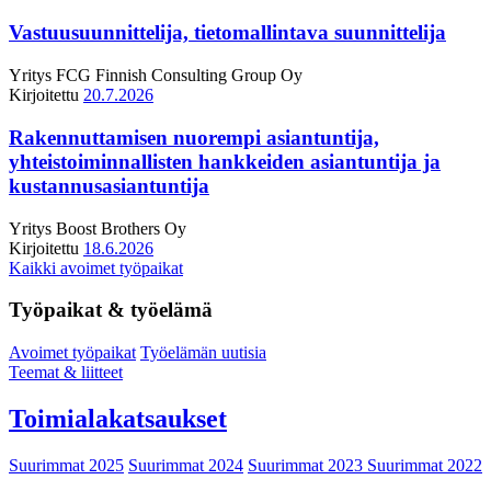
Vastuusuunnittelija, tietomallintava suunnittelija
Yritys
FCG Finnish Consulting Group Oy
Kirjoitettu
20.7.2026
Rakennuttamisen nuorempi asiantuntija,
yhteistoiminnallisten hankkeiden asiantuntija ja
kustannusasiantuntija
Yritys
Boost Brothers Oy
Kirjoitettu
18.6.2026
Kaikki avoimet työpaikat
Työpaikat & työelämä
Avoimet työpaikat
Työelämän uutisia
Teemat & liitteet
Toimialakatsaukset
Suurimmat 2025
Suurimmat 2024
Suurimmat 2023
Suurimmat 2022