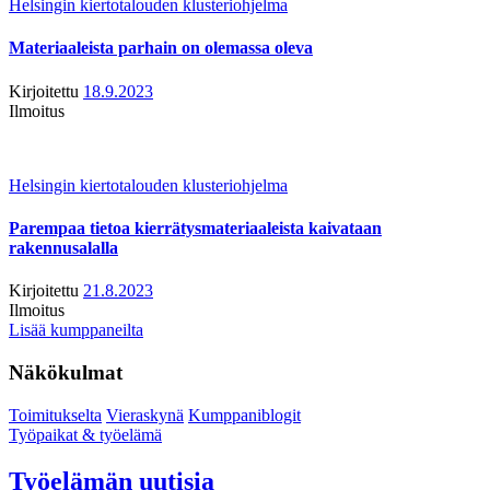
Helsingin kiertotalouden klusteriohjelma
Materiaaleista parhain on olemassa oleva
Kirjoitettu
18.9.2023
Ilmoitus
Helsingin kiertotalouden klusteriohjelma
Parempaa tietoa kierrätysmateriaaleista kaivataan
rakennusalalla
Kirjoitettu
21.8.2023
Ilmoitus
Lisää kumppaneilta
Näkökulmat
Toimitukselta
Vieraskynä
Kumppaniblogit
Työpaikat & työelämä
Työelämän uutisia