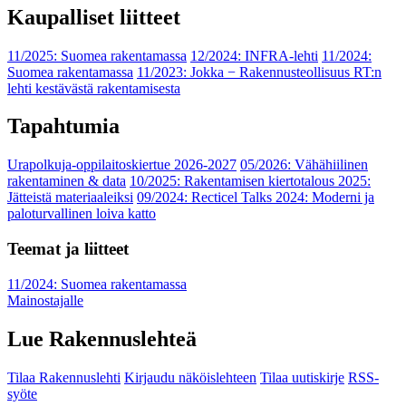
Kaupalliset liitteet
11/2025: Suomea rakentamassa
12/2024: INFRA-lehti
11/2024:
Suomea rakentamassa
11/2023: Jokka − Rakennusteollisuus RT:n
lehti kestävästä rakentamisesta
Tapahtumia
Urapolkuja-oppilaitoskiertue 2026-2027
05/2026: Vähähiilinen
rakentaminen & data
10/2025: Rakentamisen kiertotalous 2025:
Jätteistä materiaaleiksi
09/2024: Recticel Talks 2024: Moderni ja
paloturvallinen loiva katto
Teemat ja liitteet
11/2024: Suomea rakentamassa
Mainostajalle
Lue Rakennuslehteä
Tilaa Rakennuslehti
Kirjaudu näköislehteen
Tilaa uutiskirje
RSS-
syöte