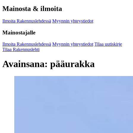
Mainosta & ilmoita
Ilmoita Rakennuslehdessä
Myynnin yhteystiedot
Mainostajalle
Ilmoita Rakennuslehdessä
Myynnin yhteystiedot
Tilaa uutiskirje
Tilaa Rakennuslehti
Avainsana:
pääurakka