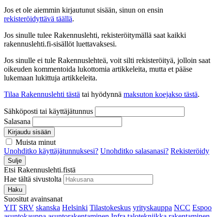
Jos et ole aiemmin kirjautunut sisään, sinun on ensin
rekisteröidyttävä täällä
.
Jos sinulle tulee Rakennuslehti, rekisteröitymällä saat kaikki
rakennuslehti.fi-sisällöt luettavaksesi.
Jos sinulle ei tule Rakennuslehteä, voit silti rekisteröityä, jolloin saat
oikeuden kommentoida lukottomia artikkeleita, mutta et pääse
lukemaan lukittuja artikkeleita.
Tilaa Rakennuslehti tästä
tai hyödynnä
maksuton koejakso tästä
.
Sähköposti tai käyttäjätunnus
Salasana
Kirjaudu sisään
Muista minut
Unohditko käyttäjätunnuksesi?
Unohditko salasanasi?
Rekisteröidy
Sulje
Etsi Rakennuslehti.fistä
Hae tältä sivustolta
Haku
Suositut avainsanat
YIT
SRV
skanska
Helsinki
Tilastokeskus
yrityskauppa
NCC
Espoo
asuntokauppa
asuntorakentaminen
Infra
talotekniikka
rakentaminen