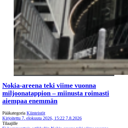
Nokia-areena teki viime vuonna
miljoonatappion – miinusta roimasti
aiempaa enemmän
Pääkategoria
Kiinteistöt
Kirjoitettu 7. elokuuta 2026, 15:22
7.8.2026
Tilaajille