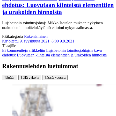
ehdotus: Luovutaan kiinteistä elementtien
ja urakoiden hinnoista
Lujabetonin toimitusjohtaja Mikko Isotalon mukaan nykyinen
urakoiden hinnoittelukäytäntö ei toimi nykymaailmassa.
Pääkategoria
Rakentaminen
Kirjoitettu 9. syyskuuta 2021, 8:00
9.9.2021
Tilaajille
Ei kommentteja
artikkeliin Lujabetonin toimitusjohtajan kova
ehdotus: Luovutaan kiinteistä elementtien ja urakoiden hinnoista
Rakennuslehden luetuimmat
Tänään
Tällä viikolla
Tässä kuussa