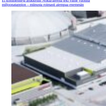
Ei kommentteja
artikkeliin Nokia-areena teki viime vuonna
miljoonatappion – miinusta roimasti aiempaa enemmän