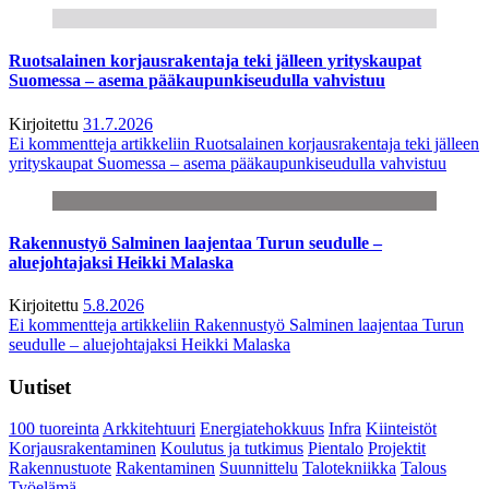
Ruotsalainen korjausrakentaja teki jälleen yrityskaupat
Suomessa – asema pääkaupunkiseudulla vahvistuu
Kirjoitettu
31.7.2026
Ei kommentteja
artikkeliin Ruotsalainen korjausrakentaja teki jälleen
yrityskaupat Suomessa – asema pääkaupunkiseudulla vahvistuu
Rakennustyö Salminen laajentaa Turun seudulle –
aluejohtajaksi Heikki Malaska
Kirjoitettu
5.8.2026
Ei kommentteja
artikkeliin Rakennustyö Salminen laajentaa Turun
seudulle – aluejohtajaksi Heikki Malaska
Uutiset
100 tuoreinta
Arkkitehtuuri
Energiatehokkuus
Infra
Kiinteistöt
Korjausrakentaminen
Koulutus ja tutkimus
Pientalo
Projektit
Rakennustuote
Rakentaminen
Suunnittelu
Talotekniikka
Talous
Työelämä