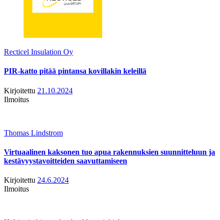
Recticel Insulation Oy
PIR-katto pitää pintansa kovillakin keleillä
Kirjoitettu
21.10.2024
Ilmoitus
Thomas Lindstrom
Virtuaalinen kaksonen tuo apua rakennuksien suunnitteluun ja
kestävyystavoitteiden saavuttamiseen
Kirjoitettu
24.6.2024
Ilmoitus