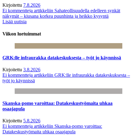
Kirjoitettu
7.8.2026
Ei kommentteja
artikkeliin Sahateollisuudella edelleen synkät
näkymät – kiusana korkea puunhinta ja heikko kysyntä
Lisää uutisia
Viikon luetuimmat
GRK:lle infraurakka datakeskuksesta – työt jo käynnissä
Kirjoitettu
3.8.2026
Ei kommentteja
artikkeliin GRK:lle infraurakka datakeskuksesta –
työt jo käynnissä
Skanska-pomo varoittaa: Datakeskustyömaita uhkaa
osaajapula
Kirjoitettu
5.8.2026
Ei kommentteja
artikkeliin Skanska-pomo varoittaa:
Datakeskustyömaita uhkaa osaajapula