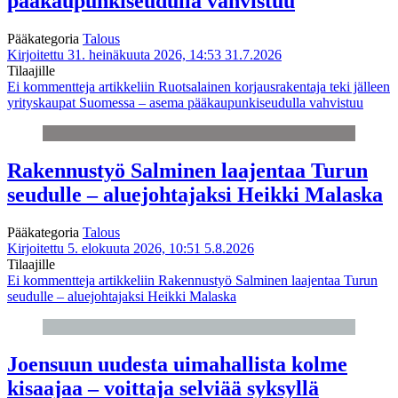
pääkaupunkiseudulla vahvistuu
Pääkategoria
Talous
Kirjoitettu 31. heinäkuuta 2026, 14:53
31.7.2026
Tilaajille
Ei kommentteja
artikkeliin Ruotsalainen korjausrakentaja teki jälleen
yrityskaupat Suomessa – asema pääkaupunkiseudulla vahvistuu
Rakennustyö Salminen laajentaa Turun
seudulle – aluejohtajaksi Heikki Malaska
Pääkategoria
Talous
Kirjoitettu 5. elokuuta 2026, 10:51
5.8.2026
Tilaajille
Ei kommentteja
artikkeliin Rakennustyö Salminen laajentaa Turun
seudulle – aluejohtajaksi Heikki Malaska
Joensuun uudesta uimahallista kolme
kisaajaa – voittaja selviää syksyllä