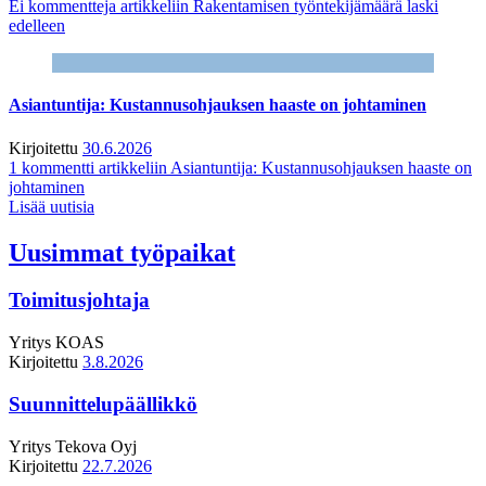
Ei kommentteja
artikkeliin Rakentamisen työntekijämäärä laski
edelleen
Asiantuntija: Kustannusohjauksen haaste on johtaminen
Kirjoitettu
30.6.2026
1 kommentti
artikkeliin Asiantuntija: Kustannusohjauksen haaste on
johtaminen
Lisää uutisia
Uusimmat työpaikat
Toimitusjohtaja
Yritys
KOAS
Kirjoitettu
3.8.2026
Suunnittelupäällikkö
Yritys
Tekova Oyj
Kirjoitettu
22.7.2026