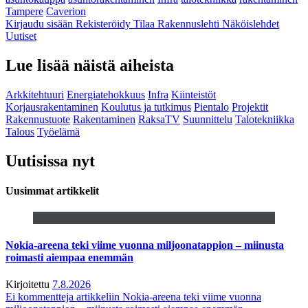
Tampere
Caverion
Kirjaudu sisään
Rekisteröidy
Tilaa Rakennuslehti
Näköislehdet
Uutiset
Lue lisää näistä aiheista
Arkkitehtuuri
Energiatehokkuus
Infra
Kiinteistöt
Korjausrakentaminen
Koulutus ja tutkimus
Pientalo
Projektit
Rakennustuote
Rakentaminen
RaksaTV
Suunnittelu
Talotekniikka
Talous
Työelämä
Uutisissa nyt
Uusimmat artikkelit
Nokia-areena teki viime vuonna miljoonatappion – miinusta
roimasti aiempaa enemmän
Kirjoitettu
7.8.2026
Ei kommentteja
artikkeliin Nokia-areena teki viime vuonna