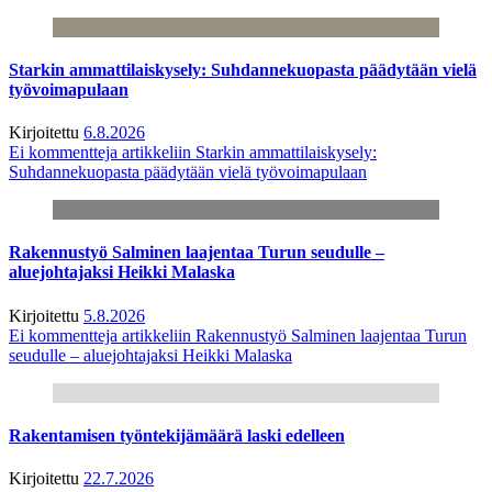
Starkin ammattilaiskysely: Suhdannekuopasta päädytään vielä
työvoimapulaan
Kirjoitettu
6.8.2026
Ei kommentteja
artikkeliin Starkin ammattilaiskysely:
Suhdannekuopasta päädytään vielä työvoimapulaan
Rakennustyö Salminen laajentaa Turun seudulle –
aluejohtajaksi Heikki Malaska
Kirjoitettu
5.8.2026
Ei kommentteja
artikkeliin Rakennustyö Salminen laajentaa Turun
seudulle – aluejohtajaksi Heikki Malaska
Rakentamisen työntekijämäärä laski edelleen
Kirjoitettu
22.7.2026