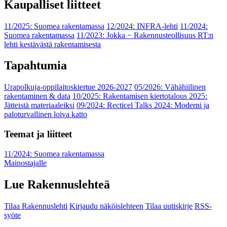
Kaupalliset liitteet
11/2025: Suomea rakentamassa
12/2024: INFRA-lehti
11/2024:
Suomea rakentamassa
11/2023: Jokka − Rakennusteollisuus RT:n
lehti kestävästä rakentamisesta
Tapahtumia
Urapolkuja-oppilaitoskiertue 2026-2027
05/2026: Vähähiilinen
rakentaminen & data
10/2025: Rakentamisen kiertotalous 2025:
Jätteistä materiaaleiksi
09/2024: Recticel Talks 2024: Moderni ja
paloturvallinen loiva katto
Teemat ja liitteet
11/2024: Suomea rakentamassa
Mainostajalle
Lue Rakennuslehteä
Tilaa Rakennuslehti
Kirjaudu näköislehteen
Tilaa uutiskirje
RSS-
syöte