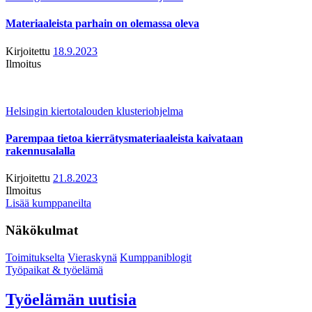
Materiaaleista parhain on olemassa oleva
Kirjoitettu
18.9.2023
Ilmoitus
Helsingin kiertotalouden klusteriohjelma
Parempaa tietoa kierrätysmateriaaleista kaivataan
rakennusalalla
Kirjoitettu
21.8.2023
Ilmoitus
Lisää kumppaneilta
Näkökulmat
Toimitukselta
Vieraskynä
Kumppaniblogit
Työpaikat & työelämä
Työelämän uutisia