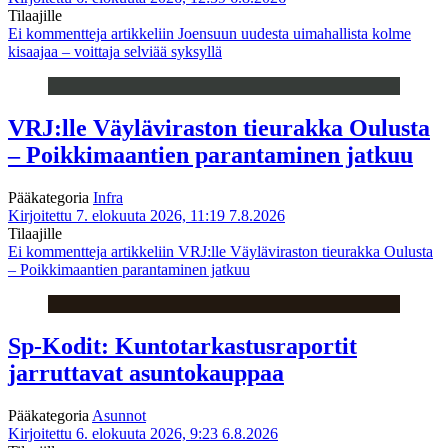
Tilaajille
Ei kommentteja
artikkeliin Joensuun uudesta uimahallista kolme
kisaajaa – voittaja selviää syksyllä
VRJ:lle Väyläviraston tieurakka Oulusta
– Poikkimaantien parantaminen jatkuu
Pääkategoria
Infra
Kirjoitettu 7. elokuuta 2026, 11:19
7.8.2026
Tilaajille
Ei kommentteja
artikkeliin VRJ:lle Väyläviraston tieurakka Oulusta
– Poikkimaantien parantaminen jatkuu
Sp-Kodit: Kuntotarkastusraportit
jarruttavat asuntokauppaa
Pääkategoria
Asunnot
Kirjoitettu 6. elokuuta 2026, 9:23
6.8.2026