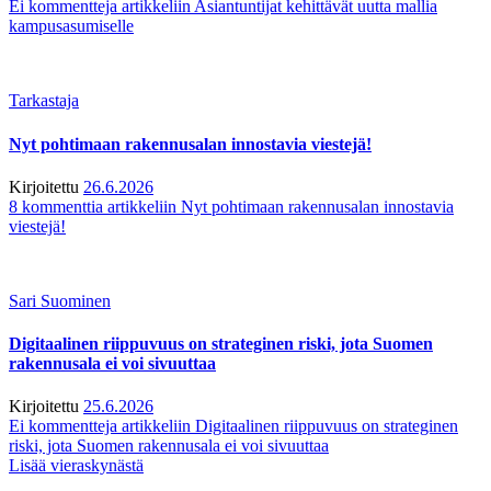
Ei kommentteja
artikkeliin Asiantuntijat kehittävät uutta mallia
kampusasumiselle
Tarkastaja
Nyt pohtimaan rakennusalan innostavia viestejä!
Kirjoitettu
26.6.2026
8 kommenttia
artikkeliin Nyt pohtimaan rakennusalan innostavia
viestejä!
Sari Suominen
Digitaalinen riippuvuus on strateginen riski, jota Suomen
rakennusala ei voi sivuuttaa
Kirjoitettu
25.6.2026
Ei kommentteja
artikkeliin Digitaalinen riippuvuus on strateginen
riski, jota Suomen rakennusala ei voi sivuuttaa
Lisää vieraskynästä