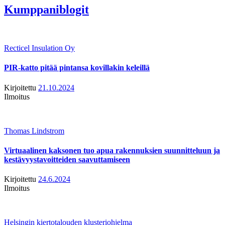
Kumppaniblogit
Recticel Insulation Oy
PIR-katto pitää pintansa kovillakin keleillä
Kirjoitettu
21.10.2024
Ilmoitus
Thomas Lindstrom
Virtuaalinen kaksonen tuo apua rakennuksien suunnitteluun ja
kestävyystavoitteiden saavuttamiseen
Kirjoitettu
24.6.2024
Ilmoitus
Helsingin kiertotalouden klusteriohjelma