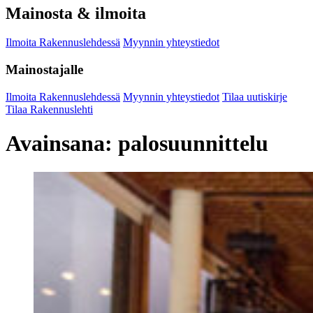
Mainosta & ilmoita
Ilmoita Rakennuslehdessä
Myynnin yhteystiedot
Mainostajalle
Ilmoita Rakennuslehdessä
Myynnin yhteystiedot
Tilaa uutiskirje
Tilaa Rakennuslehti
Avainsana:
palosuunnittelu