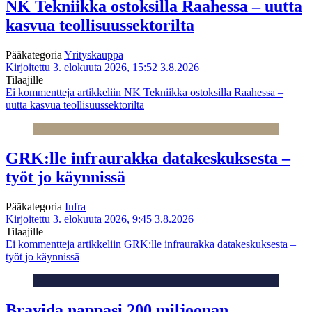
NK Tekniikka ostoksilla Raahessa – uutta
kasvua teollisuussektorilta
Pääkategoria
Yrityskauppa
Kirjoitettu 3. elokuuta 2026, 15:52
3.8.2026
Tilaajille
Ei kommentteja
artikkeliin NK Tekniikka ostoksilla Raahessa –
uutta kasvua teollisuussektorilta
GRK:lle infraurakka datakeskuksesta –
työt jo käynnissä
Pääkategoria
Infra
Kirjoitettu 3. elokuuta 2026, 9:45
3.8.2026
Tilaajille
Ei kommentteja
artikkeliin GRK:lle infraurakka datakeskuksesta –
työt jo käynnissä
Bravida nappasi 200 miljoonan