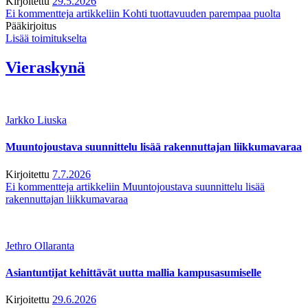
Kirjoitettu
29.5.2026
Ei kommentteja
artikkeliin Kohti tuottavuuden parempaa puolta
Pääkirjoitus
Lisää toimitukselta
Vieraskynä
Jarkko Liuska
Muuntojoustava suunnittelu lisää rakennuttajan liikkumavaraa
Kirjoitettu
7.7.2026
Ei kommentteja
artikkeliin Muuntojoustava suunnittelu lisää
rakennuttajan liikkumavaraa
Jethro Ollaranta
Asiantuntijat kehittävät uutta mallia kampusasumiselle
Kirjoitettu
29.6.2026