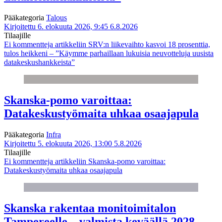
Pääkategoria
Talous
Kirjoitettu 6. elokuuta 2026, 9:45
6.8.2026
Tilaajille
Ei kommentteja
artikkeliin SRV:n liikevaihto kasvoi 18 prosenttia,
tulos heikkeni – ”Käymme parhaillaan lukuisia neuvotteluja uusista
datakeskushankkeista”
Skanska-pomo varoittaa:
Datakeskustyömaita uhkaa osaajapula
Pääkategoria
Infra
Kirjoitettu 5. elokuuta 2026, 13:00
5.8.2026
Tilaajille
Ei kommentteja
artikkeliin Skanska-pomo varoittaa:
Datakeskustyömaita uhkaa osaajapula
Skanska rakentaa monitoimitalon
Tampereelle – valmista keväällä 2028