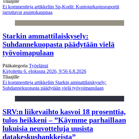
Tilaajille
Ei kommentteja
artikkeliin Sp-Kodit: Kuntotarkastusraportit
jarruttavat asuntokauppaa
Starkin ammattilaiskysely:
Suhdannekuopasta päädytään vielä
työvoimapulaan
Pääkategoria
Työelämä
Kirjoitettu 6. elokuuta 2026, 9:56
6.8.2026
Tilaajille
Ei kommentteja
artikkeliin Starkin ammattilaiskysely:
Suhdannekuopasta päädytään vielä työvoimapulaan
SRV:n liikevaihto kasvoi 18 prosenttia,
tulos heikkeni – ”Käymme parhaillaan
lukuisia neuvotteluja uusista
datakeskushankkeista”