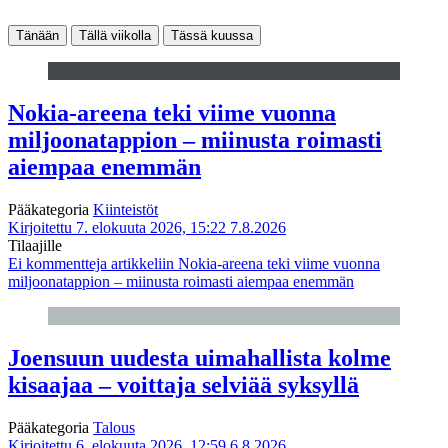
Tänään
Tällä viikolla
Tässä kuussa
Nokia-areena teki viime vuonna
miljoonatappion – miinusta roimasti
aiempaa enemmän
Pääkategoria
Kiinteistöt
Kirjoitettu 7. elokuuta 2026, 15:22
7.8.2026
Tilaajille
Ei kommentteja
artikkeliin Nokia-areena teki viime vuonna
miljoonatappion – miinusta roimasti aiempaa enemmän
Joensuun uudesta uimahallista kolme
kisaajaa – voittaja selviää syksyllä
Pääkategoria
Talous
Kirjoitettu 6. elokuuta 2026, 12:59
6.8.2026