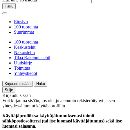
Haku
Etusivu
100 tuoreinta
Suurimmat
100 tuoreinta
Keskustelut
Näköislehti
Tilaa Rakennuslehti
Uutiskirje
Toimitus
Yhteystiedot
Kirjaudu sisään
Haku
Sulje
Kirjaudu sisään
Voit kirjautua sisään, jos olet jo aiemmin rekisteröitynyt ja sen
yhteydessä luonut käyttäjäprofiilin
Käyttäjäprofiilissa käyttäjätunnuksenasi toimii
sähköpostiosoitteesi (tai itse luomasi käyttäjätunnus) sekä itse
luomasi salasana.