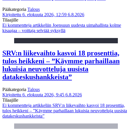
Pääkategoria
Talous
Kirjoitettu 6. elokuuta 2026, 12:59
6.8.2026
Tilaajille
Ei kommentteja
artikkeliin Joensuun uudesta uimahallista kolme
kisaajaa – voittaja selviää syksyllä
SRV:n liikevaihto kasvoi 18 prosenttia,
tulos heikkeni – ”Käymme parhaillaan
lukuisia neuvotteluja uusista
datakeskushankkeista”
Pääkategoria
Talous
Kirjoitettu 6. elokuuta 2026, 9:45
6.8.2026
Tilaajille
Ei kommentteja
artikkeliin SRV:n liikevaihto kasvoi 18 prosenttia,
tulos heikkeni – ”Käymme parhaillaan lukuisia neuvotteluja uusista
datakeskushankkeista”