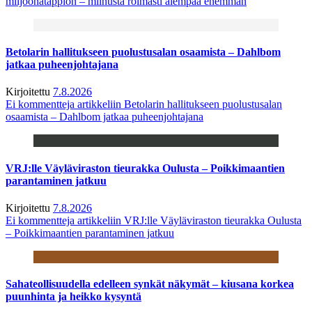
miljoonatappion – miinusta roimasti aiempaa enemmän
Betolarin hallitukseen puolustusalan osaamista – Dahlbom
jatkaa puheenjohtajana
Kirjoitettu
7.8.2026
Ei kommentteja
artikkeliin Betolarin hallitukseen puolustusalan
osaamista – Dahlbom jatkaa puheenjohtajana
VRJ:lle Väyläviraston tieurakka Oulusta – Poikkimaantien
parantaminen jatkuu
Kirjoitettu
7.8.2026
Ei kommentteja
artikkeliin VRJ:lle Väyläviraston tieurakka Oulusta
– Poikkimaantien parantaminen jatkuu
Sahateollisuudella edelleen synkät näkymät – kiusana korkea
puunhinta ja heikko kysyntä