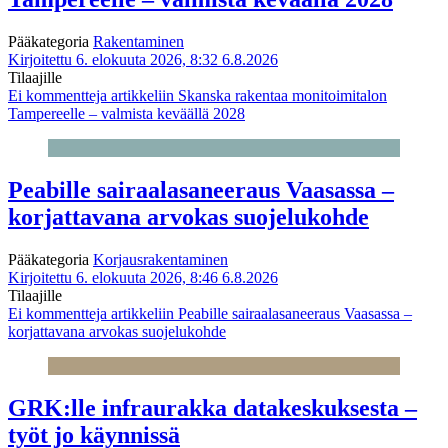
Pääkategoria
Rakentaminen
Kirjoitettu 6. elokuuta 2026, 8:32
6.8.2026
Tilaajille
Ei kommentteja
artikkeliin Skanska rakentaa monitoimitalon
Tampereelle – valmista keväällä 2028
Peabille sairaalasaneeraus Vaasassa –
korjattavana arvokas suojelukohde
Pääkategoria
Korjausrakentaminen
Kirjoitettu 6. elokuuta 2026, 8:46
6.8.2026
Tilaajille
Ei kommentteja
artikkeliin Peabille sairaalasaneeraus Vaasassa –
korjattavana arvokas suojelukohde
GRK:lle infraurakka datakeskuksesta –
työt jo käynnissä