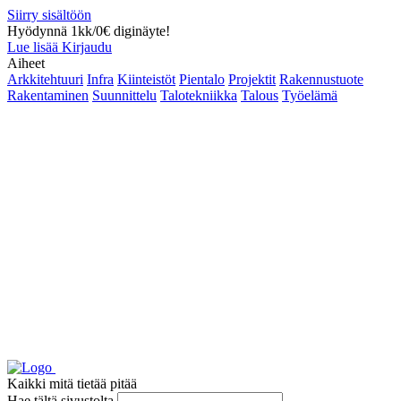
Siirry sisältöön
Hyödynnä 1kk/0€ diginäyte!
Lue lisää
Kirjaudu
Aiheet
Arkkitehtuuri
Infra
Kiinteistöt
Pientalo
Projektit
Rakennustuote
Rakentaminen
Suunnittelu
Talotekniikka
Talous
Työelämä
Kaikki mitä tietää pitää
Hae tältä sivustolta