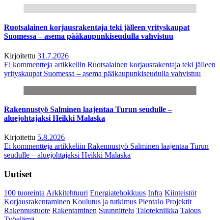
Ruotsalainen korjausrakentaja teki jälleen yrityskaupat
Suomessa – asema pääkaupunkiseudulla vahvistuu
Kirjoitettu
31.7.2026
Ei kommentteja
artikkeliin Ruotsalainen korjausrakentaja teki jälleen
yrityskaupat Suomessa – asema pääkaupunkiseudulla vahvistuu
Rakennustyö Salminen laajentaa Turun seudulle –
aluejohtajaksi Heikki Malaska
Kirjoitettu
5.8.2026
Ei kommentteja
artikkeliin Rakennustyö Salminen laajentaa Turun
seudulle – aluejohtajaksi Heikki Malaska
Uutiset
100 tuoreinta
Arkkitehtuuri
Energiatehokkuus
Infra
Kiinteistöt
Korjausrakentaminen
Koulutus ja tutkimus
Pientalo
Projektit
Rakennustuote
Rakentaminen
Suunnittelu
Talotekniikka
Talous
Työelämä