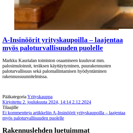
A-Insinöörit yrityskaupoilla – laajentaa
myös paloturvallisuuden puolelle
Markku Kaurialan toimiston osaamiseen kuuluvat mm.
palosimuloinnit, teräksen käyttäytyminen, puurakennusten
paloturvallisuus sekä palomallintamisen hyödyntäminen
rakennussuunnitelmissa.
Pääkategoria
Yrityskauppa
Kirjoitettu 2. joulukuuta 2024, 14:14
2.12.2024
Tilaajille
Ei kommentteja
artikkeliin A-Insinöörit yrityskaupoilla – laajentaa
myös paloturvallisuuden puolelle
Rakennuslehden luetuimmat