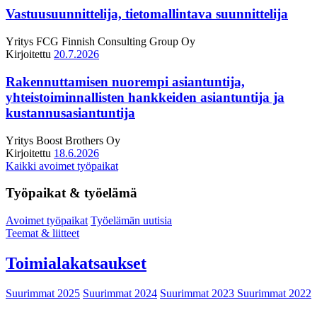
Vastuusuunnittelija, tietomallintava suunnittelija
Yritys
FCG Finnish Consulting Group Oy
Kirjoitettu
20.7.2026
Rakennuttamisen nuorempi asiantuntija,
yhteistoiminnallisten hankkeiden asiantuntija ja
kustannusasiantuntija
Yritys
Boost Brothers Oy
Kirjoitettu
18.6.2026
Kaikki avoimet työpaikat
Työpaikat & työelämä
Avoimet työpaikat
Työelämän uutisia
Teemat & liitteet
Toimialakatsaukset
Suurimmat 2025
Suurimmat 2024
Suurimmat 2023
Suurimmat 2022