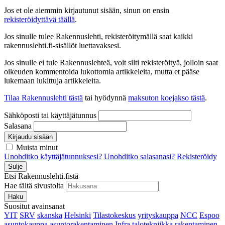
Jos et ole aiemmin kirjautunut sisään, sinun on ensin
rekisteröidyttävä täällä
.
Jos sinulle tulee Rakennuslehti, rekisteröitymällä saat kaikki
rakennuslehti.fi-sisällöt luettavaksesi.
Jos sinulle ei tule Rakennuslehteä, voit silti rekisteröityä, jolloin saat
oikeuden kommentoida lukottomia artikkeleita, mutta et pääse
lukemaan lukittuja artikkeleita.
Tilaa Rakennuslehti tästä
tai hyödynnä
maksuton koejakso tästä
.
Sähköposti tai käyttäjätunnus
Salasana
Kirjaudu sisään
Muista minut
Unohditko käyttäjätunnuksesi?
Unohditko salasanasi?
Rekisteröidy
Sulje
Etsi Rakennuslehti.fistä
Hae tältä sivustolta
Haku
Suositut avainsanat
YIT
SRV
skanska
Helsinki
Tilastokeskus
yrityskauppa
NCC
Espoo
asuntokauppa
asuntorakentaminen
Infra
talotekniikka
rakentaminen