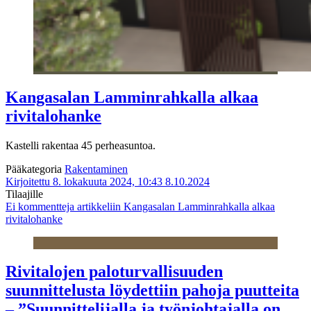
Kangasalan Lamminrahkalla alkaa
rivitalohanke
Kastelli rakentaa 45 perheasuntoa.
Pääkategoria
Rakentaminen
Kirjoitettu 8. lokakuuta 2024, 10:43
8.10.2024
Tilaajille
Ei kommentteja
artikkeliin Kangasalan Lamminrahkalla alkaa
rivitalohanke
Rivitalojen paloturvallisuuden
suunnittelusta löydettiin pahoja puutteita
– ”Suunnittelijalla ja työnjohtajalla on