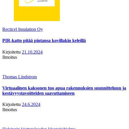
Recticel Insulation Oy
PIR-katto pitää pintansa kovillakin keleillä
Kirjoitettu
21.10.2024
Ilmoitus
Thomas Lindstrom
Virtuaalinen kaksonen tuo apua rakennuksien suunnitteluun ja
kestävyystavoitteiden saavuttamiseen
Kirjoitettu
24.6.2024
Ilmoitus