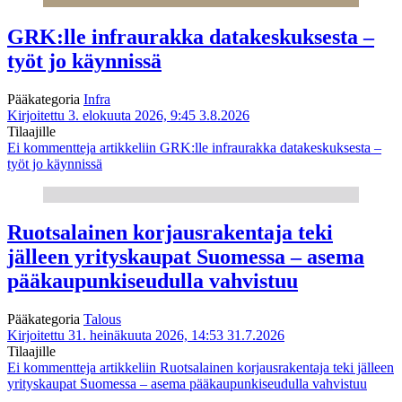
GRK:lle infraurakka datakeskuksesta –
työt jo käynnissä
Pääkategoria
Infra
Kirjoitettu 3. elokuuta 2026, 9:45
3.8.2026
Tilaajille
Ei kommentteja
artikkeliin GRK:lle infraurakka datakeskuksesta –
työt jo käynnissä
Ruotsalainen korjausrakentaja teki
jälleen yrityskaupat Suomessa – asema
pääkaupunkiseudulla vahvistuu
Pääkategoria
Talous
Kirjoitettu 31. heinäkuuta 2026, 14:53
31.7.2026
Tilaajille
Ei kommentteja
artikkeliin Ruotsalainen korjausrakentaja teki jälleen
yrityskaupat Suomessa – asema pääkaupunkiseudulla vahvistuu