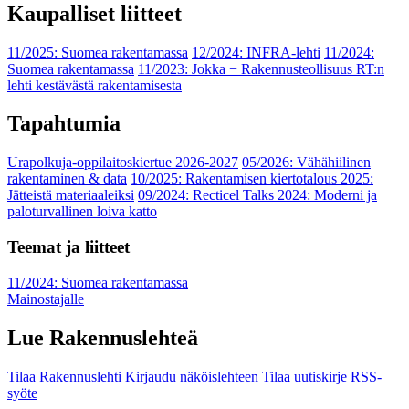
Kaupalliset liitteet
11/2025: Suomea rakentamassa
12/2024: INFRA-lehti
11/2024:
Suomea rakentamassa
11/2023: Jokka − Rakennusteollisuus RT:n
lehti kestävästä rakentamisesta
Tapahtumia
Urapolkuja-oppilaitoskiertue 2026-2027
05/2026: Vähähiilinen
rakentaminen & data
10/2025: Rakentamisen kiertotalous 2025:
Jätteistä materiaaleiksi
09/2024: Recticel Talks 2024: Moderni ja
paloturvallinen loiva katto
Teemat ja liitteet
11/2024: Suomea rakentamassa
Mainostajalle
Lue Rakennuslehteä
Tilaa Rakennuslehti
Kirjaudu näköislehteen
Tilaa uutiskirje
RSS-
syöte