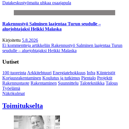
Datakeskustyömaita uhkaa osaajapula
Rakennustyö Salminen laajentaa Turun seudulle –
aluejohtajaksi Heikki Malaska
Kirjoitettu
5.8.2026
Ei kommentteja
artikkeliin Rakennustyö Salminen laajentaa Turun
seudulle – aluejohtajaksi Heikki Malaska
Uutiset
100 tuoreinta
Arkkitehtuuri
Energiatehokkuus
Infra
Kiinteistöt
Korjausrakentaminen
Koulutus ja tutkimus
Pientalo
Projektit
Rakennustuote
Rakentaminen
Suunnittelu
Talotekniikka
Talous
Työelämä
Näkökulmat
Toimitukselta