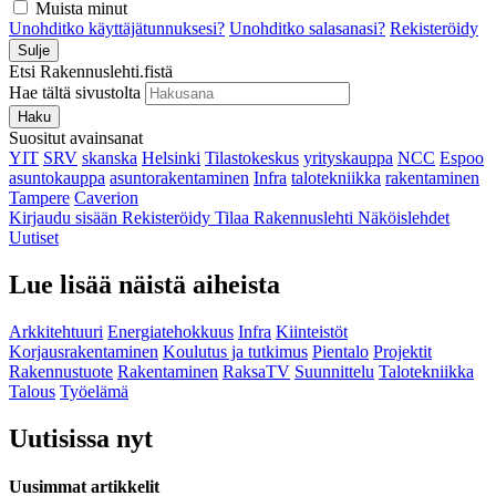
Muista minut
Unohditko käyttäjätunnuksesi?
Unohditko salasanasi?
Rekisteröidy
Sulje
Etsi Rakennuslehti.fistä
Hae tältä sivustolta
Haku
Suositut avainsanat
YIT
SRV
skanska
Helsinki
Tilastokeskus
yrityskauppa
NCC
Espoo
asuntokauppa
asuntorakentaminen
Infra
talotekniikka
rakentaminen
Tampere
Caverion
Kirjaudu sisään
Rekisteröidy
Tilaa Rakennuslehti
Näköislehdet
Uutiset
Lue lisää näistä aiheista
Arkkitehtuuri
Energiatehokkuus
Infra
Kiinteistöt
Korjausrakentaminen
Koulutus ja tutkimus
Pientalo
Projektit
Rakennustuote
Rakentaminen
RaksaTV
Suunnittelu
Talotekniikka
Talous
Työelämä
Uutisissa nyt
Uusimmat artikkelit