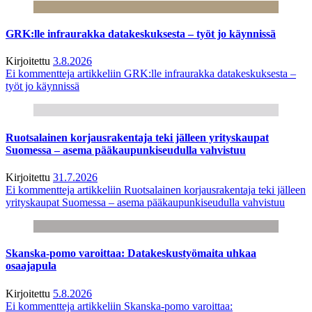
GRK:lle infraurakka datakeskuksesta – työt jo käynnissä
Kirjoitettu
3.8.2026
Ei kommentteja
artikkeliin GRK:lle infraurakka datakeskuksesta –
työt jo käynnissä
Ruotsalainen korjausrakentaja teki jälleen yrityskaupat
Suomessa – asema pääkaupunkiseudulla vahvistuu
Kirjoitettu
31.7.2026
Ei kommentteja
artikkeliin Ruotsalainen korjausrakentaja teki jälleen
yrityskaupat Suomessa – asema pääkaupunkiseudulla vahvistuu
Skanska-pomo varoittaa: Datakeskustyömaita uhkaa
osaajapula
Kirjoitettu
5.8.2026
Ei kommentteja
artikkeliin Skanska-pomo varoittaa: