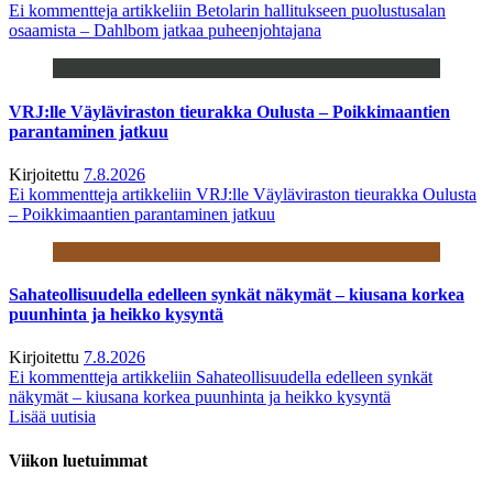
Ei kommentteja
artikkeliin Betolarin hallitukseen puolustusalan
osaamista – Dahlbom jatkaa puheenjohtajana
VRJ:lle Väyläviraston tieurakka Oulusta – Poikkimaantien
parantaminen jatkuu
Kirjoitettu
7.8.2026
Ei kommentteja
artikkeliin VRJ:lle Väyläviraston tieurakka Oulusta
– Poikkimaantien parantaminen jatkuu
Sahateollisuudella edelleen synkät näkymät – kiusana korkea
puunhinta ja heikko kysyntä
Kirjoitettu
7.8.2026
Ei kommentteja
artikkeliin Sahateollisuudella edelleen synkät
näkymät – kiusana korkea puunhinta ja heikko kysyntä
Lisää uutisia
Viikon luetuimmat