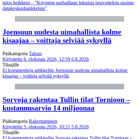
tulos heikkeni – ”Käymme parhaillaan lukuisia neuvotteluja uusista
datakeskushankkeista”
Joensuun uudesta uimahallista kolme
kisaajaa – voittaja selviää syksyllä
Pääkategoria
Talous
Kirjoitettu 6. elokuuta 2026, 12:59
6.8.2026
Tilaajille
Ei kommentteja
artikkeliin Joensuun uudesta uimahallista kolme
kisaajaa – voittaja selviää syksyllä
Sorvoja rakentaa Tullin tilat Tornioon –
kustannusarvio 14 miljoonaa
Pääkategoria
Rakentaminen
Kirjoitettu 5. elokuuta 2026, 10:21
5.8.2026
Tilaajille
Ei kommentteja
artikkeliin Sorvoja rakentaa Tullin tilat Tornioon –