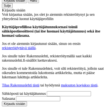
Kirjaudu sisään
Haku
Sulje
Kirjaudu sisään
Voit kirjautua sisään, jos olet jo aiemmin rekisteröitynyt ja sen
yhteydessä luonut käyttäjäprofiilin
Käyttäjäprofiilissa käyttäjätunnuksenasi toimii
sähköpostiosoitteesi (tai itse luomasi käyttäjätunnus) sekä itse
luomasi salasana.
Jos et ole aiemmin kirjautunut sisään, sinun on ensin
rekisteröidyttävä täällä
.
Jos sinulle tulee Rakennuslehti, rekisteröitymällä saat kaikki
rakennuslehti.fi-sisällöt luettavaksesi.
Jos sinulle ei tule Rakennuslehteä, voit silti rekisteröityä, jolloin saat
oikeuden kommentoida lukottomia artikkeleita, mutta et pääse
lukemaan lukittuja artikkeleita.
Tilaa Rakennuslehti tästä
tai hyödynnä
maksuton koejakso tästä
.
Sähköposti tai käyttäjätunnus
Salasana
Kirjaudu sisään