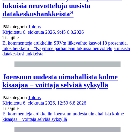
lukuisia neuvotteluja uusista
datakeskushankkeista”
Pääkategoria
Talous
Kirjoitettu 6. elokuuta 2026, 9:45
6.8.2026
Tilaajille
Ei kommentteja
artikkeliin SRV:n liikevaihto kasvoi 18 prosenttia,
tulos heikkeni – ”Käymme parhaillaan lukuisia neuvotteluja uusista
datakeskushankkeista”
Joensuun uudesta uimahallista kolme
kisaajaa – voittaja selviää syksyllä
Pääkategoria
Talous
Kirjoitettu 6. elokuuta 2026, 12:59
6.8.2026
Tilaajille
Ei kommentteja
artikkeliin Joensuun uudesta uimahallista kolme
kisaajaa – voittaja selviää syksyllä