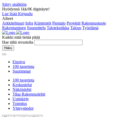
Siirry sisältöön
Hyödynnä 1kk/0€ diginäyte!
Lue lisää
Kirjaudu
Aiheet
Arkkitehtuuri
Infra
Kiinteistöt
Pientalo
Projektit
Rakennustuote
Rakentaminen
Suunnittelu
Talotekniikka
Talous
Työelämä
Kaikki mitä tietää pitää
Hae tältä sivustolta
Haku
Etusivu
100 tuoreinta
Suurimmat
100 tuoreinta
Keskustelut
Näköislehti
Tilaa Rakennuslehti
Uutiskirje
Toimitus
Yhteystiedot