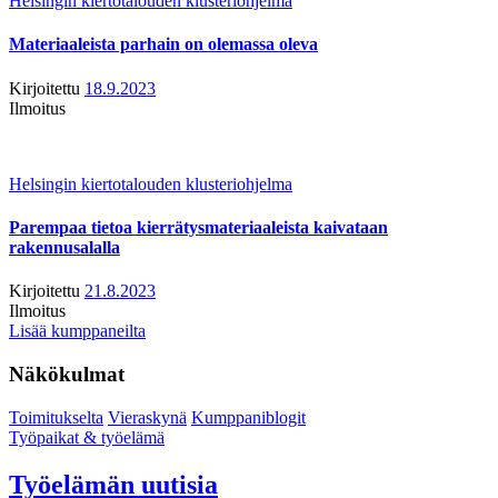
Helsingin kiertotalouden klusteriohjelma
Materiaaleista parhain on olemassa oleva
Kirjoitettu
18.9.2023
Ilmoitus
Helsingin kiertotalouden klusteriohjelma
Parempaa tietoa kierrätysmateriaaleista kaivataan
rakennusalalla
Kirjoitettu
21.8.2023
Ilmoitus
Lisää kumppaneilta
Näkökulmat
Toimitukselta
Vieraskynä
Kumppaniblogit
Työpaikat & työelämä
Työelämän uutisia