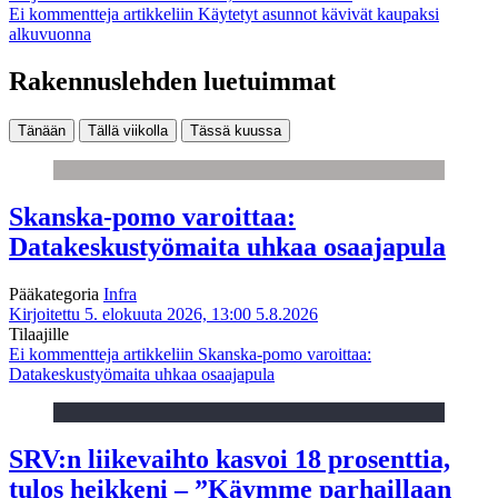
Ei kommentteja
artikkeliin Käytetyt asunnot kävivät kaupaksi
alkuvuonna
Rakennuslehden luetuimmat
Tänään
Tällä viikolla
Tässä kuussa
Skanska-pomo varoittaa:
Datakeskustyömaita uhkaa osaajapula
Pääkategoria
Infra
Kirjoitettu 5. elokuuta 2026, 13:00
5.8.2026
Tilaajille
Ei kommentteja
artikkeliin Skanska-pomo varoittaa:
Datakeskustyömaita uhkaa osaajapula
SRV:n liikevaihto kasvoi 18 prosenttia,
tulos heikkeni – ”Käymme parhaillaan