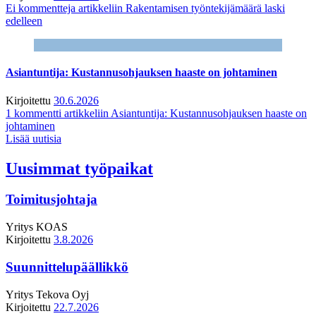
Ei kommentteja
artikkeliin Rakentamisen työntekijämäärä laski
edelleen
Asiantuntija: Kustannusohjauksen haaste on johtaminen
Kirjoitettu
30.6.2026
1 kommentti
artikkeliin Asiantuntija: Kustannusohjauksen haaste on
johtaminen
Lisää uutisia
Uusimmat työpaikat
Toimitusjohtaja
Yritys
KOAS
Kirjoitettu
3.8.2026
Suunnittelupäällikkö
Yritys
Tekova Oyj
Kirjoitettu
22.7.2026