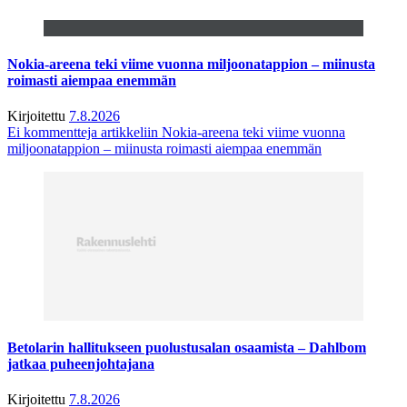
Nokia-areena teki viime vuonna miljoonatappion – miinusta
roimasti aiempaa enemmän
Kirjoitettu
7.8.2026
Ei kommentteja
artikkeliin Nokia-areena teki viime vuonna
miljoonatappion – miinusta roimasti aiempaa enemmän
Betolarin hallitukseen puolustusalan osaamista – Dahlbom
jatkaa puheenjohtajana
Kirjoitettu
7.8.2026