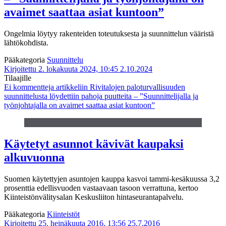
avaimet saattaa asiat kuntoon”
Ongelmia löytyy rakenteiden toteutuksesta ja suunnittelun vääristä
lähtökohdista.
Pääkategoria
Suunnittelu
Kirjoitettu 2. lokakuuta 2024, 10:45
2.10.2024
Tilaajille
Ei kommentteja
artikkeliin Rivitalojen paloturvallisuuden
suunnittelusta löydettiin pahoja puutteita – ”Suunnittelijalla ja
työnjohtajalla on avaimet saattaa asiat kuntoon”
Käytetyt asunnot kävivät kaupaksi
alkuvuonna
Suomen käytettyjen asuntojen kauppa kasvoi tammi-kesäkuussa 3,2
prosenttia edellisvuoden vastaavaan tasoon verrattuna, kertoo
Kiinteistönvälitysalan Keskusliiton hintaseurantapalvelu.
Pääkategoria
Kiinteistöt
Kirjoitettu 25. heinäkuuta 2016, 13:56
25.7.2016