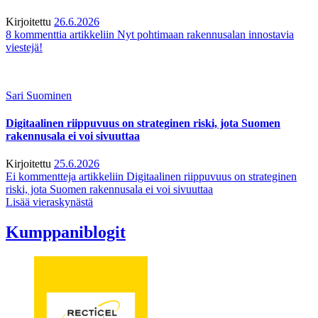
Kirjoitettu
26.6.2026
8 kommenttia
artikkeliin Nyt pohtimaan rakennusalan innostavia
viestejä!
Sari Suominen
Digitaalinen riippuvuus on strateginen riski, jota Suomen
rakennusala ei voi sivuuttaa
Kirjoitettu
25.6.2026
Ei kommentteja
artikkeliin Digitaalinen riippuvuus on strateginen
riski, jota Suomen rakennusala ei voi sivuuttaa
Lisää vieraskynästä
Kumppaniblogit