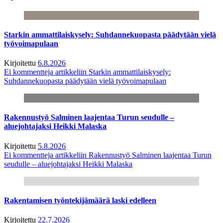
Starkin ammattilaiskysely: Suhdannekuopasta päädytään vielä
työvoimapulaan
Kirjoitettu
6.8.2026
Ei kommentteja
artikkeliin Starkin ammattilaiskysely:
Suhdannekuopasta päädytään vielä työvoimapulaan
Rakennustyö Salminen laajentaa Turun seudulle –
aluejohtajaksi Heikki Malaska
Kirjoitettu
5.8.2026
Ei kommentteja
artikkeliin Rakennustyö Salminen laajentaa Turun
seudulle – aluejohtajaksi Heikki Malaska
Rakentamisen työntekijämäärä laski edelleen
Kirjoitettu
22.7.2026