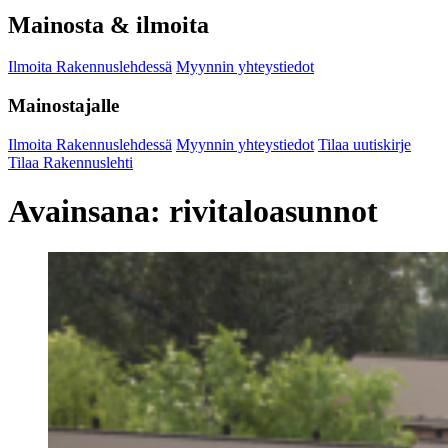
Mainosta & ilmoita
Ilmoita Rakennuslehdessä
Myynnin yhteystiedot
Mainostajalle
Ilmoita Rakennuslehdessä
Myynnin yhteystiedot
Tilaa uutiskirje
Tilaa Rakennuslehti
Avainsana:
rivitaloasunnot