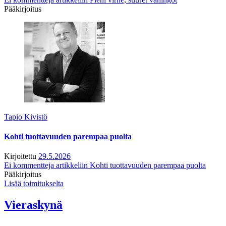
Pääkirjoitus
Tapio Kivistö
Kohti tuottavuuden parempaa puolta
Kirjoitettu
29.5.2026
Ei kommentteja
artikkeliin Kohti tuottavuuden parempaa puolta
Pääkirjoitus
Lisää toimitukselta
Vieraskynä