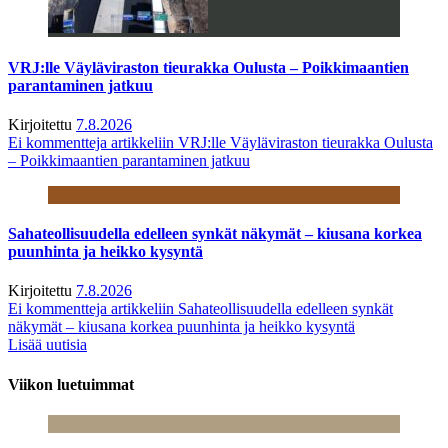
VRJ:lle Väyläviraston tieurakka Oulusta – Poikkimaantien
parantaminen jatkuu
Kirjoitettu
7.8.2026
Ei kommentteja
artikkeliin VRJ:lle Väyläviraston tieurakka Oulusta
– Poikkimaantien parantaminen jatkuu
Sahateollisuudella edelleen synkät näkymät – kiusana korkea
puunhinta ja heikko kysyntä
Kirjoitettu
7.8.2026
Ei kommentteja
artikkeliin Sahateollisuudella edelleen synkät
näkymät – kiusana korkea puunhinta ja heikko kysyntä
Lisää uutisia
Viikon luetuimmat