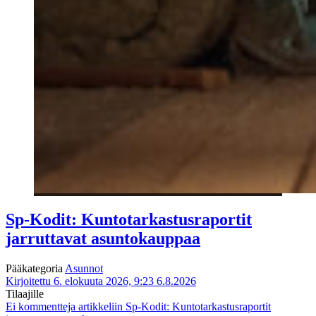
Sp-Kodit: Kuntotarkastusraportit
jarruttavat asuntokauppaa
Pääkategoria
Asunnot
Kirjoitettu 6. elokuuta 2026, 9:23
6.8.2026
Tilaajille
Ei kommentteja
artikkeliin Sp-Kodit: Kuntotarkastusraportit