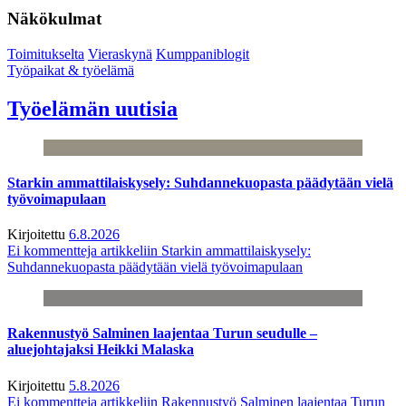
Näkökulmat
Toimitukselta
Vieraskynä
Kumppaniblogit
Työpaikat & työelämä
Työelämän uutisia
Starkin ammattilaiskysely: Suhdannekuopasta päädytään vielä
työvoimapulaan
Kirjoitettu
6.8.2026
Ei kommentteja
artikkeliin Starkin ammattilaiskysely:
Suhdannekuopasta päädytään vielä työvoimapulaan
Rakennustyö Salminen laajentaa Turun seudulle –
aluejohtajaksi Heikki Malaska
Kirjoitettu
5.8.2026
Ei kommentteja
artikkeliin Rakennustyö Salminen laajentaa Turun