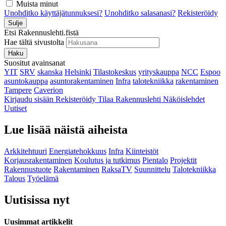
Muista minut
Unohditko käyttäjätunnuksesi?
Unohditko salasanasi?
Rekisteröidy
Sulje
Etsi Rakennuslehti.fistä
Hae tältä sivustolta
Haku
Suositut avainsanat
YIT
SRV
skanska
Helsinki
Tilastokeskus
yrityskauppa
NCC
Espoo
asuntokauppa
asuntorakentaminen
Infra
talotekniikka
rakentaminen
Tampere
Caverion
Kirjaudu sisään
Rekisteröidy
Tilaa Rakennuslehti
Näköislehdet
Uutiset
Lue lisää näistä aiheista
Arkkitehtuuri
Energiatehokkuus
Infra
Kiinteistöt
Korjausrakentaminen
Koulutus ja tutkimus
Pientalo
Projektit
Rakennustuote
Rakentaminen
RaksaTV
Suunnittelu
Talotekniikka
Talous
Työelämä
Uutisissa nyt
Uusimmat artikkelit