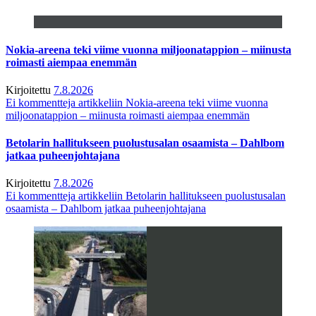
Nokia-areena teki viime vuonna miljoonatappion – miinusta
roimasti aiempaa enemmän
Kirjoitettu
7.8.2026
Ei kommentteja
artikkeliin Nokia-areena teki viime vuonna
miljoonatappion – miinusta roimasti aiempaa enemmän
Betolarin hallitukseen puolustusalan osaamista – Dahlbom
jatkaa puheenjohtajana
Kirjoitettu
7.8.2026
Ei kommentteja
artikkeliin Betolarin hallitukseen puolustusalan
osaamista – Dahlbom jatkaa puheenjohtajana