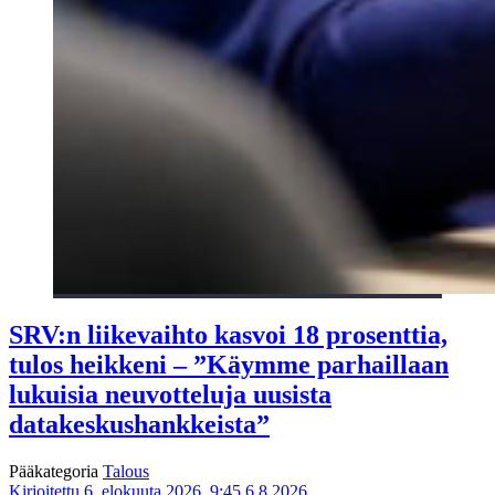
SRV:n liikevaihto kasvoi 18 prosenttia,
tulos heikkeni – ”Käymme parhaillaan
lukuisia neuvotteluja uusista
datakeskushankkeista”
Pääkategoria
Talous
Kirjoitettu 6. elokuuta 2026, 9:45
6.8.2026