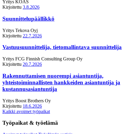
Yritys
KOAS
Kirjoitettu
3.8.2026
Suunnittelupäällikkö
Yritys
Tekova Oyj
Kirjoitettu
22.7.2026
Vastuusuunnittelija, tietomallintava suunnittelija
Yritys
FCG Finnish Consulting Group Oy
Kirjoitettu
20.7.2026
Rakennuttamisen nuorempi asiantuntija,
yhteistoiminnallisten hankkeiden asiantuntija ja
kustannusasiantuntija
Yritys
Boost Brothers Oy
Kirjoitettu
18.6.2026
Kaikki avoimet työpaikat
Työpaikat & työelämä