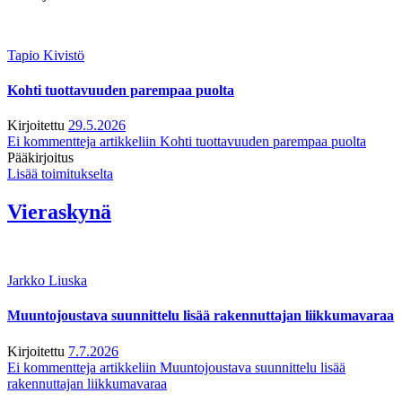
Tapio Kivistö
Kohti tuottavuuden parempaa puolta
Kirjoitettu
29.5.2026
Ei kommentteja
artikkeliin Kohti tuottavuuden parempaa puolta
Pääkirjoitus
Lisää toimitukselta
Vieraskynä
Jarkko Liuska
Muuntojoustava suunnittelu lisää rakennuttajan liikkumavaraa
Kirjoitettu
7.7.2026
Ei kommentteja
artikkeliin Muuntojoustava suunnittelu lisää
rakennuttajan liikkumavaraa