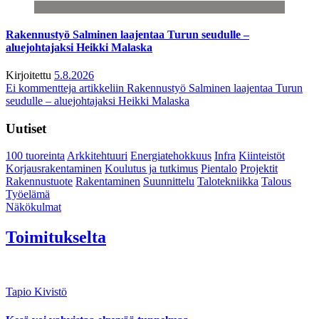
Rakennustyö Salminen laajentaa Turun seudulle –
aluejohtajaksi Heikki Malaska
Kirjoitettu
5.8.2026
Ei kommentteja
artikkeliin Rakennustyö Salminen laajentaa Turun
seudulle – aluejohtajaksi Heikki Malaska
Uutiset
100 tuoreinta
Arkkitehtuuri
Energiatehokkuus
Infra
Kiinteistöt
Korjausrakentaminen
Koulutus ja tutkimus
Pientalo
Projektit
Rakennustuote
Rakentaminen
Suunnittelu
Talotekniikka
Talous
Työelämä
Näkökulmat
Toimitukselta
Tapio Kivistö