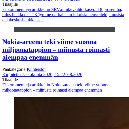
Tilaajille
Ei kommentteja
artikkeliin SRV:n liikevaihto kasvoi 18 prosenttia,
tulos heikkeni – ”Käymme parhaillaan lukuisia neuvotteluja uusista
datakeskushankkeista”
Nokia-areena teki viime vuonna
miljoonatappion – miinusta roimasti
aiempaa enemmän
Pääkategoria
Kiinteistöt
Kirjoitettu 7. elokuuta 2026, 15:22
7.8.2026
Tilaajille
Ei kommentteja
artikkeliin Nokia-areena teki viime vuonna
miljoonatappion – miinusta roimasti aiempaa enemmän