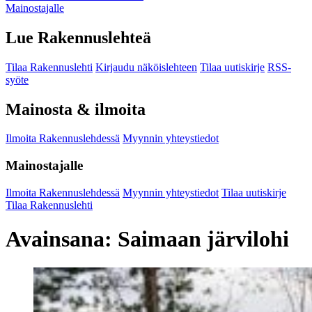
Mainostajalle
Lue Rakennuslehteä
Tilaa Rakennuslehti
Kirjaudu näköislehteen
Tilaa uutiskirje
RSS-
syöte
Mainosta & ilmoita
Ilmoita Rakennuslehdessä
Myynnin yhteystiedot
Mainostajalle
Ilmoita Rakennuslehdessä
Myynnin yhteystiedot
Tilaa uutiskirje
Tilaa Rakennuslehti
Avainsana:
Saimaan järvilohi