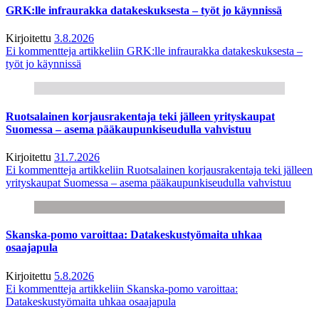
GRK:lle infraurakka datakeskuksesta – työt jo käynnissä
Kirjoitettu
3.8.2026
Ei kommentteja
artikkeliin GRK:lle infraurakka datakeskuksesta –
työt jo käynnissä
Ruotsalainen korjausrakentaja teki jälleen yrityskaupat
Suomessa – asema pääkaupunkiseudulla vahvistuu
Kirjoitettu
31.7.2026
Ei kommentteja
artikkeliin Ruotsalainen korjausrakentaja teki jälleen
yrityskaupat Suomessa – asema pääkaupunkiseudulla vahvistuu
Skanska-pomo varoittaa: Datakeskustyömaita uhkaa
osaajapula
Kirjoitettu
5.8.2026
Ei kommentteja
artikkeliin Skanska-pomo varoittaa:
Datakeskustyömaita uhkaa osaajapula