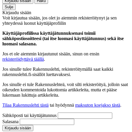
Kirjaudu sisään
Haku
Sulje
Kirjaudu sisään
Voit kirjautua sisään, jos olet jo aiemmin rekisteröitynyt ja sen
yhteydessä luonut käyttäjäprofiilin
Käyttäjäprofiilissa käyttäjätunnuksenasi toimii
sähköpostiosoitteesi (tai itse luomasi käyttäjätunnus) sekä itse
luomasi salasana.
Jos et ole aiemmin kirjautunut sisään, sinun on ensin
rekisteröidyttävä täällä
.
Jos sinulle tulee Rakennuslehti, rekisteröitymällä saat kaikki
rakennuslehti.fi-sisällöt luettavaksesi.
Jos sinulle ei tule Rakennuslehteä, voit silti rekisteröityä, jolloin saat
oikeuden kommentoida lukottomia artikkeleita, mutta et pääse
lukemaan lukittuja artikkeleita.
Tilaa Rakennuslehti tästä
tai hyödynnä
maksuton koejakso tästä
.
Sähköposti tai käyttäjätunnus
Salasana
Kirjaudu sisään