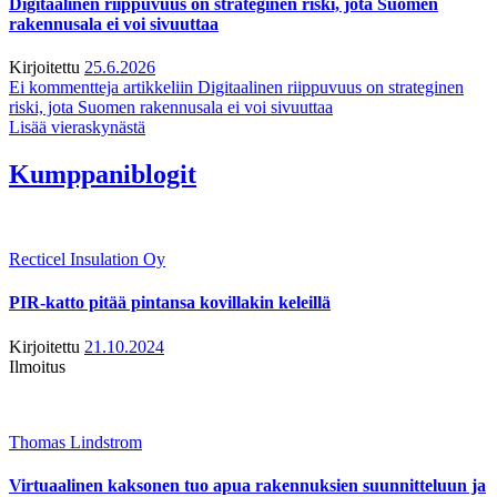
Digitaalinen riippuvuus on strateginen riski, jota Suomen
rakennusala ei voi sivuuttaa
Kirjoitettu
25.6.2026
Ei kommentteja
artikkeliin Digitaalinen riippuvuus on strateginen
riski, jota Suomen rakennusala ei voi sivuuttaa
Lisää vieraskynästä
Kumppaniblogit
Recticel Insulation Oy
PIR-katto pitää pintansa kovillakin keleillä
Kirjoitettu
21.10.2024
Ilmoitus
Thomas Lindstrom
Virtuaalinen kaksonen tuo apua rakennuksien suunnitteluun ja