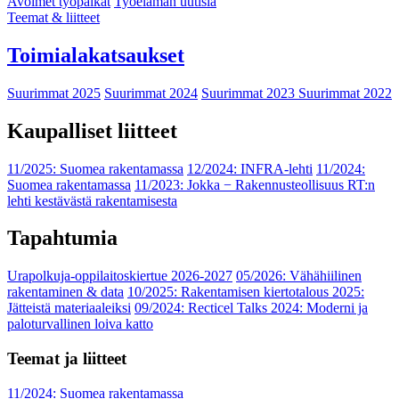
Avoimet työpaikat
Työelämän uutisia
Teemat & liitteet
Toimialakatsaukset
Suurimmat 2025
Suurimmat 2024
Suurimmat 2023
Suurimmat 2022
Kaupalliset liitteet
11/2025: Suomea rakentamassa
12/2024: INFRA-lehti
11/2024:
Suomea rakentamassa
11/2023: Jokka − Rakennusteollisuus RT:n
lehti kestävästä rakentamisesta
Tapahtumia
Urapolkuja-oppilaitoskiertue 2026-2027
05/2026: Vähähiilinen
rakentaminen & data
10/2025: Rakentamisen kiertotalous 2025:
Jätteistä materiaaleiksi
09/2024: Recticel Talks 2024: Moderni ja
paloturvallinen loiva katto
Teemat ja liitteet
11/2024: Suomea rakentamassa