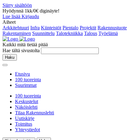
Siirry sisältöön
Hyödynnä 1kk/0€ diginäyte!
Lue lisää
Kirjaudu
Aiheet
Arkkitehtuuri
Infra
Kiinteistöt
Pientalo
Projektit
Rakennustuote
Rakentaminen
Suunnittelu
Talotekniikka
Talous
Työelämä
Kaikki mitä tietää pitää
Hae tältä sivustolta
Haku
Etusivu
100 tuoreinta
Suurimmat
100 tuoreinta
Keskustelut
Näköislehti
Tilaa Rakennuslehti
Uutiskirje
Toimitus
Yhteystiedot