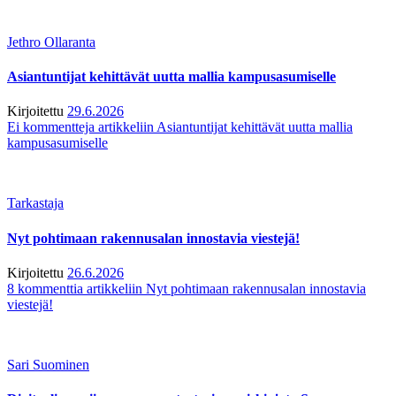
Jethro Ollaranta
Asiantuntijat kehittävät uutta mallia kampusasumiselle
Kirjoitettu
29.6.2026
Ei kommentteja
artikkeliin Asiantuntijat kehittävät uutta mallia
kampusasumiselle
Tarkastaja
Nyt pohtimaan rakennusalan innostavia viestejä!
Kirjoitettu
26.6.2026
8 kommenttia
artikkeliin Nyt pohtimaan rakennusalan innostavia
viestejä!
Sari Suominen