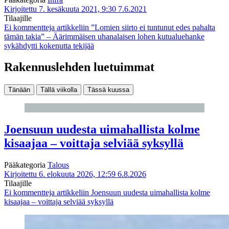
Kirjoitettu 7. kesäkuuta 2021, 9:30
7.6.2021
Tilaajille
Ei kommentteja
artikkeliin ”Lomien siirto ei tuntunut edes pahalta
tämän takia” – Äärimmäisen uhanalaisen lohen kutualuehanke
sykähdytti kokenutta tekijää
Rakennuslehden luetuimmat
Tänään
Tällä viikolla
Tässä kuussa
Joensuun uudesta uimahallista kolme
kisaajaa – voittaja selviää syksyllä
Pääkategoria
Talous
Kirjoitettu 6. elokuuta 2026, 12:59
6.8.2026
Tilaajille
Ei kommentteja
artikkeliin Joensuun uudesta uimahallista kolme
kisaajaa – voittaja selviää syksyllä