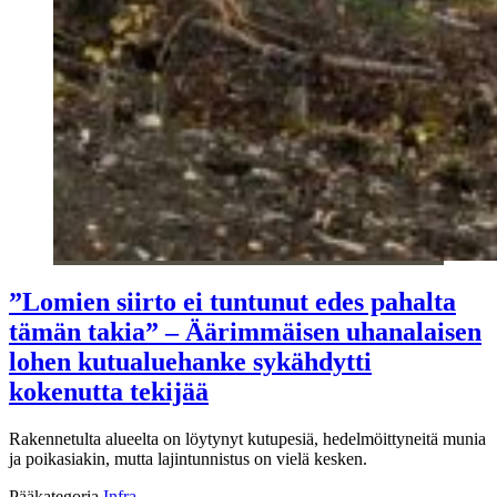
”Lomien siirto ei tuntunut edes pahalta
tämän takia” – Äärimmäisen uhanalaisen
lohen kutualuehanke sykähdytti
kokenutta tekijää
Rakennetulta alueelta on löytynyt kutupesiä, hedelmöittyneitä munia
ja poikasiakin, mutta lajintunnistus on vielä kesken.
Pääkategoria
Infra