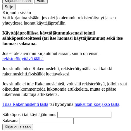
Kirjaudu sisään
Haku
Sulje
Kirjaudu sisään
Voit kirjautua sisään, jos olet jo aiemmin rekisteröitynyt ja sen
yhteydessä luonut käyttäjäprofiilin
Käyttäjäprofiilissa käyttäjätunnuksenasi toimii
sähköpostiosoitteesi (tai itse luomasi käyttäjätunnus) sekä itse
luomasi salasana.
Jos et ole aiemmin kirjautunut sisään, sinun on ensin
rekisteröidyttävä täällä
.
Jos sinulle tulee Rakennuslehti, rekisteröitymällä saat kaikki
rakennuslehti.fi-sisällöt luettavaksesi.
Jos sinulle ei tule Rakennuslehteä, voit silti rekisteröityä, jolloin saat
oikeuden kommentoida lukottomia artikkeleita, mutta et pääse
lukemaan lukittuja artikkeleita.
Tilaa Rakennuslehti tästä
tai hyödynnä
maksuton koejakso tästä
.
Sähköposti tai käyttäjätunnus
Salasana
Kirjaudu sisään