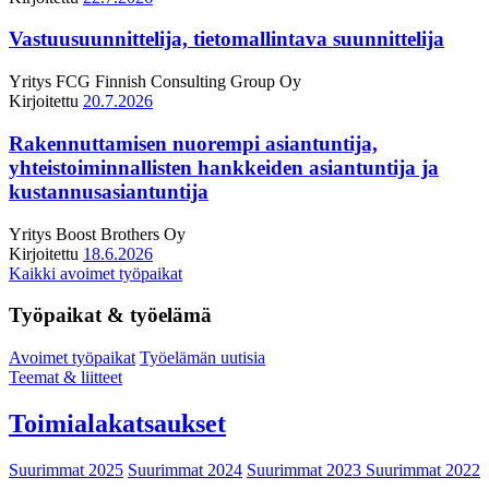
Vastuusuunnittelija, tietomallintava suunnittelija
Yritys
FCG Finnish Consulting Group Oy
Kirjoitettu
20.7.2026
Rakennuttamisen nuorempi asiantuntija,
yhteistoiminnallisten hankkeiden asiantuntija ja
kustannusasiantuntija
Yritys
Boost Brothers Oy
Kirjoitettu
18.6.2026
Kaikki avoimet työpaikat
Työpaikat & työelämä
Avoimet työpaikat
Työelämän uutisia
Teemat & liitteet
Toimialakatsaukset
Suurimmat 2025
Suurimmat 2024
Suurimmat 2023
Suurimmat 2022