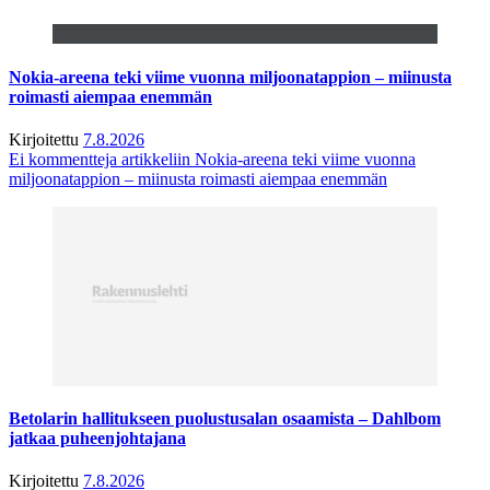
Nokia-areena teki viime vuonna miljoonatappion – miinusta
roimasti aiempaa enemmän
Kirjoitettu
7.8.2026
Ei kommentteja
artikkeliin Nokia-areena teki viime vuonna
miljoonatappion – miinusta roimasti aiempaa enemmän
Betolarin hallitukseen puolustusalan osaamista – Dahlbom
jatkaa puheenjohtajana
Kirjoitettu
7.8.2026