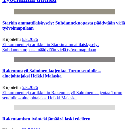
Starkin ammattilaiskysely: Suhdannekuopasta päädytään vielä
työvoimapulaan
Kirjoitettu
6.8.2026
Ei kommentteja
artikkeliin Starkin ammattilaiskysely:
Suhdannekuopasta päädytään vielä työvoimapulaan
Rakennustyö Salminen laajentaa Turun seudulle –
aluejohtajaksi Heikki Malaska
Kirjoitettu
5.8.2026
Ei kommentteja
artikkeliin Rakennustyö Salminen laajentaa Turun
seudulle – aluejohtajaksi Heikki Malaska
Rakentamisen työntekijämäärä laski edelleen