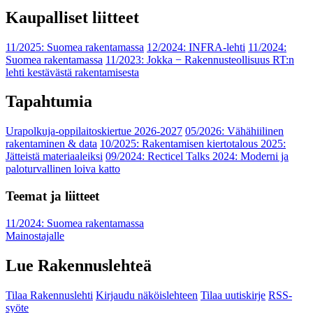
Kaupalliset liitteet
11/2025: Suomea rakentamassa
12/2024: INFRA-lehti
11/2024:
Suomea rakentamassa
11/2023: Jokka − Rakennusteollisuus RT:n
lehti kestävästä rakentamisesta
Tapahtumia
Urapolkuja-oppilaitoskiertue 2026-2027
05/2026: Vähähiilinen
rakentaminen & data
10/2025: Rakentamisen kiertotalous 2025:
Jätteistä materiaaleiksi
09/2024: Recticel Talks 2024: Moderni ja
paloturvallinen loiva katto
Teemat ja liitteet
11/2024: Suomea rakentamassa
Mainostajalle
Lue Rakennuslehteä
Tilaa Rakennuslehti
Kirjaudu näköislehteen
Tilaa uutiskirje
RSS-
syöte