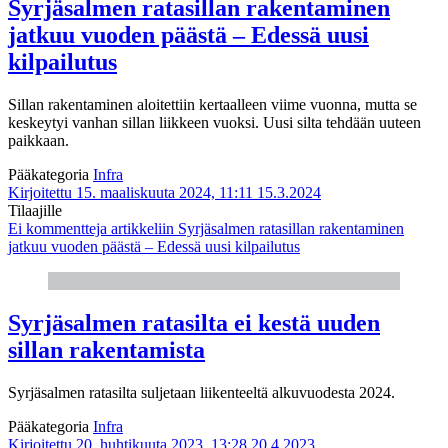
Syrjäsalmen ratasillan rakentaminen
jatkuu vuoden päästä – Edessä uusi
kilpailutus
Sillan rakentaminen aloitettiin kertaalleen viime vuonna, mutta se
keskeytyi vanhan sillan liikkeen vuoksi. Uusi silta tehdään uuteen
paikkaan.
Pääkategoria
Infra
Kirjoitettu 15. maaliskuuta 2024, 11:11
15.3.2024
Tilaajille
Ei kommentteja
artikkeliin Syrjäsalmen ratasillan rakentaminen
jatkuu vuoden päästä – Edessä uusi kilpailutus
Syrjäsalmen ratasilta ei kestä uuden
sillan rakentamista
Syrjäsalmen ratasilta suljetaan liikenteeltä alkuvuodesta 2024.
Pääkategoria
Infra
Kirjoitettu 20. huhtikuuta 2023, 13:28
20.4.2023