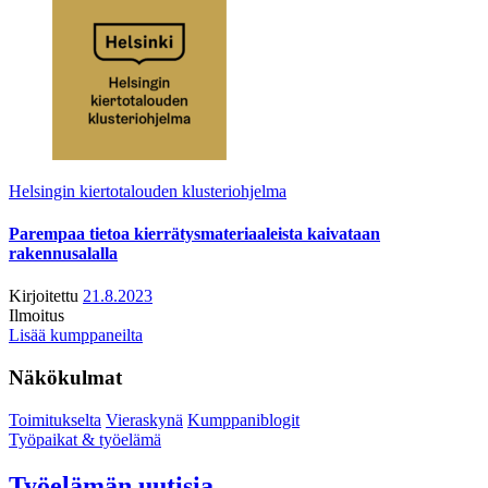
Helsingin kiertotalouden klusteriohjelma
Parempaa tietoa kierrätysmateriaaleista kaivataan
rakennusalalla
Kirjoitettu
21.8.2023
Ilmoitus
Lisää kumppaneilta
Näkökulmat
Toimitukselta
Vieraskynä
Kumppaniblogit
Työpaikat & työelämä
Työelämän uutisia