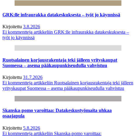
GRK:lle infraurakka datakeskuksesta – työt jo käynnissä
Kirjoitettu
3.8.2026
Ei kommentteja
artikkeliin GRK:lle infraurakka datakeskuksesta –
työt jo käynnissä
Ruotsalainen korjausrakentaja teki jälleen yrityskaupat
Suomessa – asema pääkaupunkiseudulla vahvistuu
Kirjoitettu
31.7.2026
Ei kommentteja
artikkeliin Ruotsalainen korjausrakentaja teki jälleen
yrityskaupat Suomessa – asema pääkaupunkiseudulla vahvistuu
Skanska-pomo varoittaa: Datakeskustyömaita uhkaa
osaajapula
Kirjoitettu
5.8.2026
Ei kommentteja
artikkeliin Skanska-pomo varoittaa: