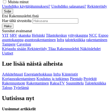
Muista minut
Unohditko käyttäjätunnuksesi?
Unohditko salasanasi?
Rekisteröidy
Sulje
Etsi Rakennuslehti.fistä
Hae tältä sivustolta
Haku
Suositut avainsanat
YIT
SRV
skanska
Helsinki
Tilastokeskus
yrityskauppa
NCC
Espoo
asuntokauppa
asuntorakentaminen
Infra
talotekniikka
rakentaminen
Tampere
Caverion
Kirjaudu sisään
Rekisteröidy
Tilaa Rakennuslehti
Näköislehdet
Uutiset
Lue lisää näistä aiheista
Arkkitehtuuri
Energiatehokkuus
Infra
Kiinteistöt
Korjausrakentaminen
Koulutus ja tutkimus
Pientalo
Projektit
Rakennustuote
Rakentaminen
RaksaTV
Suunnittelu
Talotekniikka
Talous
Työelämä
Uutisissa nyt
Uusimmat artikkelit