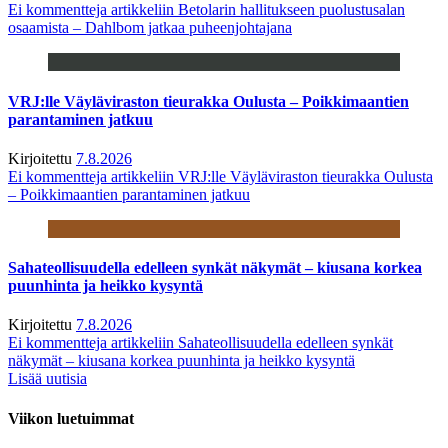
Ei kommentteja
artikkeliin Betolarin hallitukseen puolustusalan
osaamista – Dahlbom jatkaa puheenjohtajana
VRJ:lle Väyläviraston tieurakka Oulusta – Poikkimaantien
parantaminen jatkuu
Kirjoitettu
7.8.2026
Ei kommentteja
artikkeliin VRJ:lle Väyläviraston tieurakka Oulusta
– Poikkimaantien parantaminen jatkuu
Sahateollisuudella edelleen synkät näkymät – kiusana korkea
puunhinta ja heikko kysyntä
Kirjoitettu
7.8.2026
Ei kommentteja
artikkeliin Sahateollisuudella edelleen synkät
näkymät – kiusana korkea puunhinta ja heikko kysyntä
Lisää uutisia
Viikon luetuimmat