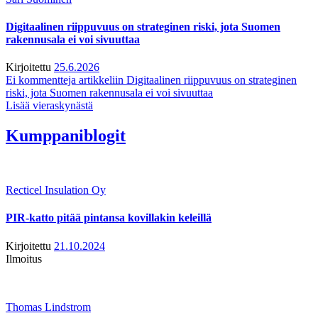
Digitaalinen riippuvuus on strateginen riski, jota Suomen
rakennusala ei voi sivuuttaa
Kirjoitettu
25.6.2026
Ei kommentteja
artikkeliin Digitaalinen riippuvuus on strateginen
riski, jota Suomen rakennusala ei voi sivuuttaa
Lisää vieraskynästä
Kumppaniblogit
Recticel Insulation Oy
PIR-katto pitää pintansa kovillakin keleillä
Kirjoitettu
21.10.2024
Ilmoitus
Thomas Lindstrom