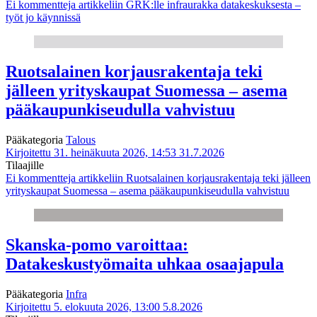
Ei kommentteja
artikkeliin GRK:lle infraurakka datakeskuksesta –
työt jo käynnissä
Ruotsalainen korjausrakentaja teki
jälleen yrityskaupat Suomessa – asema
pääkaupunkiseudulla vahvistuu
Pääkategoria
Talous
Kirjoitettu 31. heinäkuuta 2026, 14:53
31.7.2026
Tilaajille
Ei kommentteja
artikkeliin Ruotsalainen korjausrakentaja teki jälleen
yrityskaupat Suomessa – asema pääkaupunkiseudulla vahvistuu
Skanska-pomo varoittaa:
Datakeskustyömaita uhkaa osaajapula
Pääkategoria
Infra
Kirjoitettu 5. elokuuta 2026, 13:00
5.8.2026