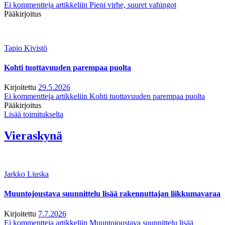
Ei kommentteja
artikkeliin Pieni virhe, suuret vahingot
Pääkirjoitus
Tapio Kivistö
Kohti tuottavuuden parempaa puolta
Kirjoitettu
29.5.2026
Ei kommentteja
artikkeliin Kohti tuottavuuden parempaa puolta
Pääkirjoitus
Lisää toimitukselta
Vieraskynä
Jarkko Liuska
Muuntojoustava suunnittelu lisää rakennuttajan liikkumavaraa
Kirjoitettu
7.7.2026
Ei kommentteja
artikkeliin Muuntojoustava suunnittelu lisää