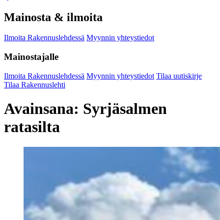
Mainosta & ilmoita
Ilmoita Rakennuslehdessä
Myynnin yhteystiedot
Mainostajalle
Ilmoita Rakennuslehdessä
Myynnin yhteystiedot
Tilaa uutiskirje
Tilaa Rakennuslehti
Avainsana:
Syrjäsalmen
ratasilta