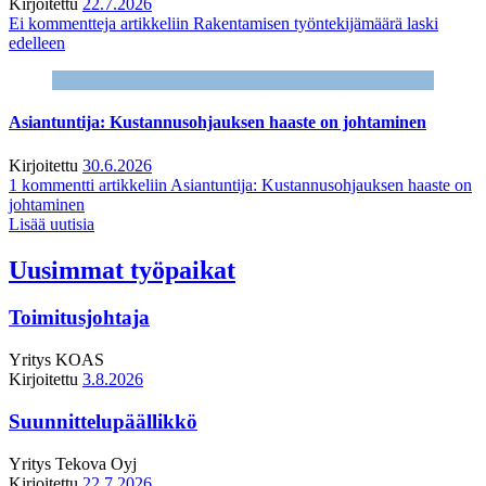
Kirjoitettu
22.7.2026
Ei kommentteja
artikkeliin Rakentamisen työntekijämäärä laski
edelleen
Asiantuntija: Kustannusohjauksen haaste on johtaminen
Kirjoitettu
30.6.2026
1 kommentti
artikkeliin Asiantuntija: Kustannusohjauksen haaste on
johtaminen
Lisää uutisia
Uusimmat työpaikat
Toimitusjohtaja
Yritys
KOAS
Kirjoitettu
3.8.2026
Suunnittelupäällikkö
Yritys
Tekova Oyj
Kirjoitettu
22.7.2026