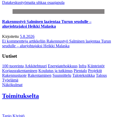
Datakeskustyömaita uhkaa osaajapula
Rakennustyö Salminen laajentaa Turun seudulle –
aluejohtajaksi Heikki Malaska
Kirjoitettu
5.8.2026
Ei kommentteja
artikkeliin Rakennustyö Salminen laajentaa Turun
seudulle – aluejohtajaksi Heikki Malaska
Uutiset
100 tuoreinta
Arkkitehtuuri
Energiatehokkuus
Infra
Kiinteistöt
Korjausrakentaminen
Koulutus ja tutkimus
Pientalo
Projektit
Rakennustuote
Rakentaminen
Suunnittelu
Talotekniikka
Talous
Työelämä
Näkökulmat
Toimitukselta
Tapio Kivistö