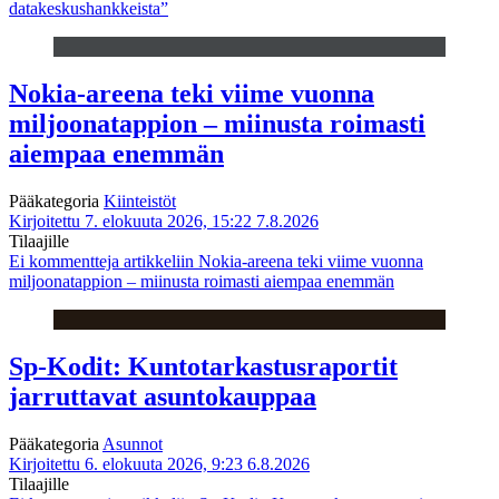
datakeskushankkeista”
Nokia-areena teki viime vuonna
miljoonatappion – miinusta roimasti
aiempaa enemmän
Pääkategoria
Kiinteistöt
Kirjoitettu 7. elokuuta 2026, 15:22
7.8.2026
Tilaajille
Ei kommentteja
artikkeliin Nokia-areena teki viime vuonna
miljoonatappion – miinusta roimasti aiempaa enemmän
Sp-Kodit: Kuntotarkastusraportit
jarruttavat asuntokauppaa
Pääkategoria
Asunnot
Kirjoitettu 6. elokuuta 2026, 9:23
6.8.2026
Tilaajille