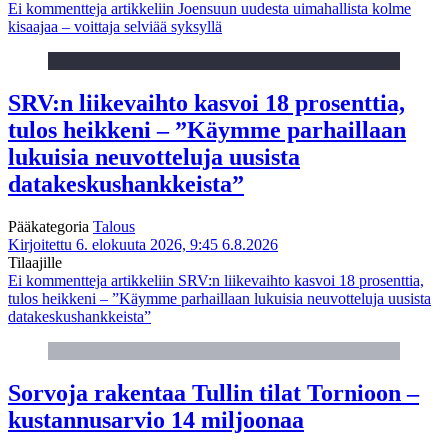
Ei kommentteja
artikkeliin Joensuun uudesta uimahallista kolme
kisaajaa – voittaja selviää syksyllä
SRV:n liikevaihto kasvoi 18 prosenttia,
tulos heikkeni – ”Käymme parhaillaan
lukuisia neuvotteluja uusista
datakeskushankkeista”
Pääkategoria
Talous
Kirjoitettu 6. elokuuta 2026, 9:45
6.8.2026
Tilaajille
Ei kommentteja
artikkeliin SRV:n liikevaihto kasvoi 18 prosenttia,
tulos heikkeni – ”Käymme parhaillaan lukuisia neuvotteluja uusista
datakeskushankkeista”
Sorvoja rakentaa Tullin tilat Tornioon –
kustannusarvio 14 miljoonaa