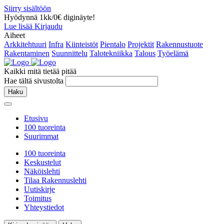
Siirry sisältöön
Hyödynnä 1kk/0€ diginäyte!
Lue lisää
Kirjaudu
Aiheet
Arkkitehtuuri
Infra
Kiinteistöt
Pientalo
Projektit
Rakennustuote
Rakentaminen
Suunnittelu
Talotekniikka
Talous
Työelämä
Kaikki mitä tietää pitää
Hae tältä sivustolta
Haku
Etusivu
100 tuoreinta
Suurimmat
100 tuoreinta
Keskustelut
Näköislehti
Tilaa Rakennuslehti
Uutiskirje
Toimitus
Yhteystiedot