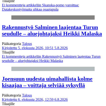
Tilaajille
Ei kommentteja
artikkeliin Skanska-pomo varoittaa:
Datakeskustyömaita uhkaa osaajapula
Rakennustyö Salminen laajentaa Turun
seudulle – aluejohtajaksi Heikki Malaska
Pääkategoria
Talous
Kirjoitettu 5. elokuuta 2026, 10:51
5.8.2026
Tilaajille
Ei kommentteja
artikkeliin Rakennustyö Salminen laajentaa Turun
seudulle – aluejohtajaksi Heikki Malaska
Joensuun uudesta uimahallista kolme
kisaajaa – voittaja selviää syksyllä
Pääkategoria
Talous
Kirjoitettu 6. elokuuta 2026, 12:59
6.8.2026
Tilaajille