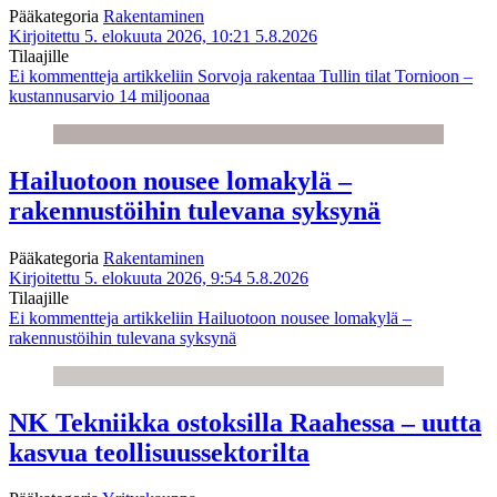
Pääkategoria
Rakentaminen
Kirjoitettu 5. elokuuta 2026, 10:21
5.8.2026
Tilaajille
Ei kommentteja
artikkeliin Sorvoja rakentaa Tullin tilat Tornioon –
kustannusarvio 14 miljoonaa
Hailuotoon nousee lomakylä –
rakennustöihin tulevana syksynä
Pääkategoria
Rakentaminen
Kirjoitettu 5. elokuuta 2026, 9:54
5.8.2026
Tilaajille
Ei kommentteja
artikkeliin Hailuotoon nousee lomakylä –
rakennustöihin tulevana syksynä
NK Tekniikka ostoksilla Raahessa – uutta
kasvua teollisuussektorilta