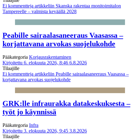
Tilaajille
Ei kommentteja
artikkeliin Skanska rakentaa monitoimitalon
Tampereelle – valmista keväällä 2028
Peabille sairaalasaneeraus Vaasassa –
korjattavana arvokas suojelukohde
Pääkategoria
Korjausrakentaminen
Kirjoitettu 6. elokuuta 2026, 8:46
6.8.2026
Tilaajille
Ei kommentteja
artikkeliin Peabille sairaalasaneeraus Vaasassa –
korjattavana arvokas suojelukohde
GRK:lle infraurakka datakeskuksesta –
työt jo käynnissä
Pääkategoria
Infra
Kirjoitettu 3. elokuuta 2026, 9:45
3.8.2026
Tilaajille