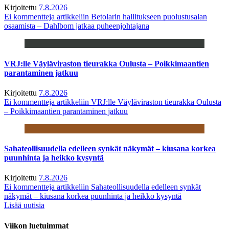
Kirjoitettu
7.8.2026
Ei kommentteja
artikkeliin Betolarin hallitukseen puolustusalan
osaamista – Dahlbom jatkaa puheenjohtajana
VRJ:lle Väyläviraston tieurakka Oulusta – Poikkimaantien
parantaminen jatkuu
Kirjoitettu
7.8.2026
Ei kommentteja
artikkeliin VRJ:lle Väyläviraston tieurakka Oulusta
– Poikkimaantien parantaminen jatkuu
Sahateollisuudella edelleen synkät näkymät – kiusana korkea
puunhinta ja heikko kysyntä
Kirjoitettu
7.8.2026
Ei kommentteja
artikkeliin Sahateollisuudella edelleen synkät
näkymät – kiusana korkea puunhinta ja heikko kysyntä
Lisää uutisia
Viikon luetuimmat