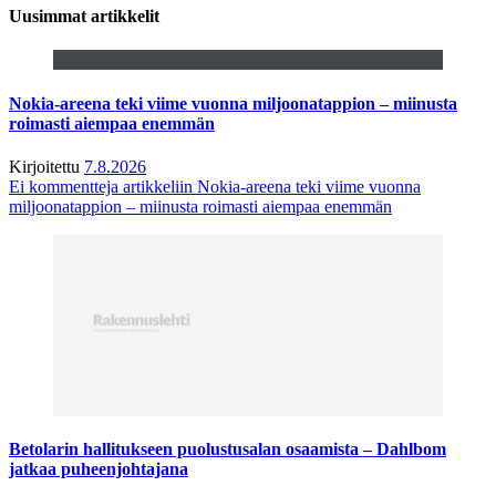
Uusimmat artikkelit
Nokia-areena teki viime vuonna miljoonatappion – miinusta
roimasti aiempaa enemmän
Kirjoitettu
7.8.2026
Ei kommentteja
artikkeliin Nokia-areena teki viime vuonna
miljoonatappion – miinusta roimasti aiempaa enemmän
Betolarin hallitukseen puolustusalan osaamista – Dahlbom
jatkaa puheenjohtajana