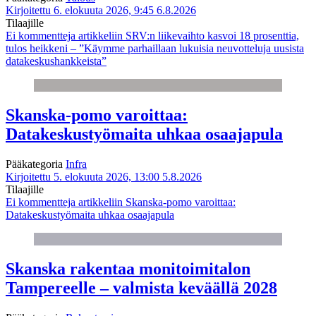
Kirjoitettu 6. elokuuta 2026, 9:45
6.8.2026
Tilaajille
Ei kommentteja
artikkeliin SRV:n liikevaihto kasvoi 18 prosenttia,
tulos heikkeni – ”Käymme parhaillaan lukuisia neuvotteluja uusista
datakeskushankkeista”
Skanska-pomo varoittaa:
Datakeskustyömaita uhkaa osaajapula
Pääkategoria
Infra
Kirjoitettu 5. elokuuta 2026, 13:00
5.8.2026
Tilaajille
Ei kommentteja
artikkeliin Skanska-pomo varoittaa:
Datakeskustyömaita uhkaa osaajapula
Skanska rakentaa monitoimitalon
Tampereelle – valmista keväällä 2028