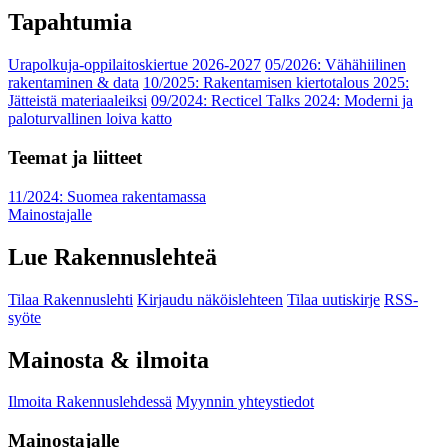
Tapahtumia
Urapolkuja-oppilaitoskiertue 2026-2027
05/2026: Vähähiilinen
rakentaminen & data
10/2025: Rakentamisen kiertotalous 2025:
Jätteistä materiaaleiksi
09/2024: Recticel Talks 2024: Moderni ja
paloturvallinen loiva katto
Teemat ja liitteet
11/2024: Suomea rakentamassa
Mainostajalle
Lue Rakennuslehteä
Tilaa Rakennuslehti
Kirjaudu näköislehteen
Tilaa uutiskirje
RSS-
syöte
Mainosta & ilmoita
Ilmoita Rakennuslehdessä
Myynnin yhteystiedot
Mainostajalle