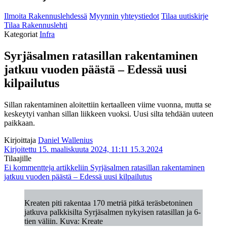
Ilmoita Rakennuslehdessä
Myynnin yhteystiedot
Tilaa uutiskirje
Tilaa Rakennuslehti
Kategoriat
Infra
Syrjäsalmen ratasillan rakentaminen
jatkuu vuoden päästä – Edessä uusi
kilpailutus
Sillan rakentaminen aloitettiin kertaalleen viime vuonna, mutta se
keskeytyi vanhan sillan liikkeen vuoksi. Uusi silta tehdään uuteen
paikkaan.
Kirjoittaja
Daniel Wallenius
Kirjoitettu 15. maaliskuuta 2024, 11:11
15.3.2024
Tilaajille
Ei kommentteja
artikkeliin Syrjäsalmen ratasillan rakentaminen
jatkuu vuoden päästä – Edessä uusi kilpailutus
Kreaten piti rakentaa 170 metriä pitkä teräsbetoninen
jatkuva palkkisilta Syrjäsalmen nykyisen ratasillan ja 6-
tien väliin. Kuva: Kreate