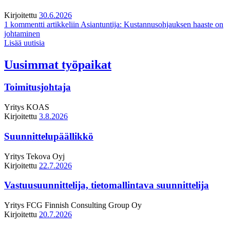
Kirjoitettu
30.6.2026
1 kommentti
artikkeliin Asiantuntija: Kustannusohjauksen haaste on
johtaminen
Lisää uutisia
Uusimmat työpaikat
Toimitusjohtaja
Yritys
KOAS
Kirjoitettu
3.8.2026
Suunnittelupäällikkö
Yritys
Tekova Oyj
Kirjoitettu
22.7.2026
Vastuusuunnittelija, tietomallintava suunnittelija
Yritys
FCG Finnish Consulting Group Oy
Kirjoitettu
20.7.2026