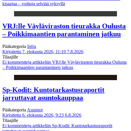
kisaajaa – voittaja selviää syksyllä
VRJ:lle Väyläviraston tieurakka Oulusta
– Poikkimaantien parantaminen jatkuu
Pääkategoria
Infra
Kirjoitettu 7. elokuuta 2026, 11:19
7.8.2026
Tilaajille
Ei kommentteja
artikkeliin VRJ:lle Väyläviraston tieurakka Oulusta
– Poikkimaantien parantaminen jatkuu
Sp-Kodit: Kuntotarkastusraportit
jarruttavat asuntokauppaa
Pääkategoria
Asunnot
Kirjoitettu 6. elokuuta 2026, 9:23
6.8.2026
Tilaajille
Ei kommentteja
artikkeliin Sp-Kodit: Kuntotarkastusraportit
jarruttavat asuntokauppaa