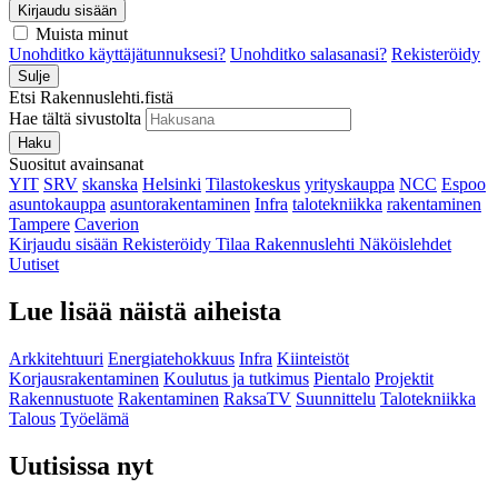
Kirjaudu sisään
Muista minut
Unohditko käyttäjätunnuksesi?
Unohditko salasanasi?
Rekisteröidy
Sulje
Etsi Rakennuslehti.fistä
Hae tältä sivustolta
Haku
Suositut avainsanat
YIT
SRV
skanska
Helsinki
Tilastokeskus
yrityskauppa
NCC
Espoo
asuntokauppa
asuntorakentaminen
Infra
talotekniikka
rakentaminen
Tampere
Caverion
Kirjaudu sisään
Rekisteröidy
Tilaa Rakennuslehti
Näköislehdet
Uutiset
Lue lisää näistä aiheista
Arkkitehtuuri
Energiatehokkuus
Infra
Kiinteistöt
Korjausrakentaminen
Koulutus ja tutkimus
Pientalo
Projektit
Rakennustuote
Rakentaminen
RaksaTV
Suunnittelu
Talotekniikka
Talous
Työelämä
Uutisissa nyt