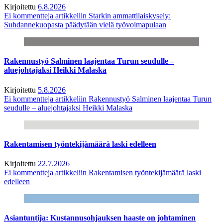
Kirjoitettu
6.8.2026
Ei kommentteja
artikkeliin Starkin ammattilaiskysely:
Suhdannekuopasta päädytään vielä työvoimapulaan
Rakennustyö Salminen laajentaa Turun seudulle –
aluejohtajaksi Heikki Malaska
Kirjoitettu
5.8.2026
Ei kommentteja
artikkeliin Rakennustyö Salminen laajentaa Turun
seudulle – aluejohtajaksi Heikki Malaska
Rakentamisen työntekijämäärä laski edelleen
Kirjoitettu
22.7.2026
Ei kommentteja
artikkeliin Rakentamisen työntekijämäärä laski
edelleen
Asiantuntija: Kustannusohjauksen haaste on johtaminen