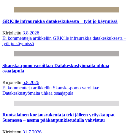
GRK:lle infraurakka datakeskuksesta – työt jo käynnissä
Kirjoitettu
3.8.2026
Ei kommentteja
artikkeliin GRK:lle infraurakka datakeskuksesta –
työt jo käynnissä
Skanska-pomo varoittaa: Datakeskustyömaita uhkaa
osaajapula
Kirjoitettu
5.8.2026
Ei kommentteja
artikkeliin Skanska-pomo varoittaa:
Datakeskustyömaita uhkaa osaajapula
Ruotsalainen korjausrakentaja teki jälleen yrityskaupat
Suomessa – asema pääkaupunkiseudulla vahvistuu
Kirjoitettu
31.7.2026