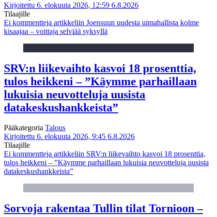
Kirjoitettu 6. elokuuta 2026, 12:59
6.8.2026
Tilaajille
Ei kommentteja
artikkeliin Joensuun uudesta uimahallista kolme
kisaajaa – voittaja selviää syksyllä
SRV:n liikevaihto kasvoi 18 prosenttia,
tulos heikkeni – ”Käymme parhaillaan
lukuisia neuvotteluja uusista
datakeskushankkeista”
Pääkategoria
Talous
Kirjoitettu 6. elokuuta 2026, 9:45
6.8.2026
Tilaajille
Ei kommentteja
artikkeliin SRV:n liikevaihto kasvoi 18 prosenttia,
tulos heikkeni – ”Käymme parhaillaan lukuisia neuvotteluja uusista
datakeskushankkeista”
Sorvoja rakentaa Tullin tilat Tornioon –