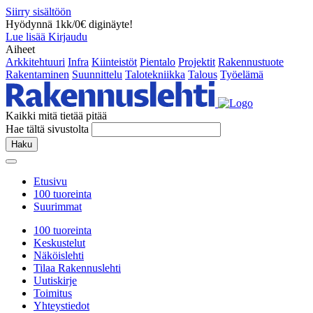
Siirry sisältöön
Hyödynnä 1kk/0€ diginäyte!
Lue lisää
Kirjaudu
Aiheet
Arkkitehtuuri
Infra
Kiinteistöt
Pientalo
Projektit
Rakennustuote
Rakentaminen
Suunnittelu
Talotekniikka
Talous
Työelämä
Kaikki mitä tietää pitää
Hae tältä sivustolta
Haku
Etusivu
100 tuoreinta
Suurimmat
100 tuoreinta
Keskustelut
Näköislehti
Tilaa Rakennuslehti
Uutiskirje
Toimitus
Yhteystiedot