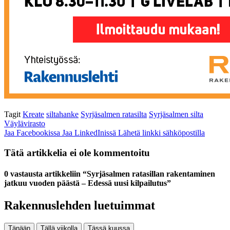
Tagit
Kreate
siltahanke
Syrjäsalmen ratasilta
Syrjäsalmen silta
Väylävirasto
Jaa Facebookissa
Jaa LinkedInissä
Lähetä linkki sähköpostilla
Tätä artikkelia ei ole kommentoitu
0 vastausta artikkeliin “Syrjäsalmen ratasillan rakentaminen
jatkuu vuoden päästä – Edessä uusi kilpailutus”
Rakennuslehden luetuimmat
Tänään
Tällä viikolla
Tässä kuussa