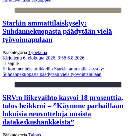
Starkin ammattilaiskysely:
Suhdannekuopasta päädytään vielä
työvoimapulaan
Pääkategoria
Työelämä
Kirjoitettu 6. elokuuta 2026, 9:56
6.8.2026
Tilaajille
Ei kommentteja
artikkeliin Starkin ammattilaiskysely:
Suhdannekuopasta päädytään vielä työvoimapulaan
SRV:n liikevaihto kasvoi 18 prosenttia,
tulos heikkeni – ”Käymme parhaillaan
lukuisia neuvotteluja uusista
datakeskushankkeista”
Pääkategoria
Talous