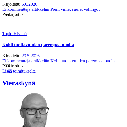
Kirjoitettu
5.6.2026
Ei kommentteja
artikkeliin Pieni virhe, suuret vahingot
Pääkirjoitus
Tapio Kivistö
Kohti tuottavuuden parempaa puolta
Kirjoitettu
29.5.2026
Ei kommentteja
artikkeliin Kohti tuottavuuden parempaa puolta
Pääkirjoitus
Lisää toimitukselta
Vieraskynä