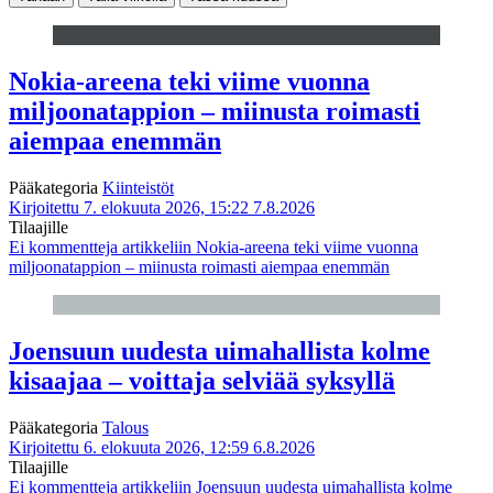
Nokia-areena teki viime vuonna
miljoonatappion – miinusta roimasti
aiempaa enemmän
Pääkategoria
Kiinteistöt
Kirjoitettu 7. elokuuta 2026, 15:22
7.8.2026
Tilaajille
Ei kommentteja
artikkeliin Nokia-areena teki viime vuonna
miljoonatappion – miinusta roimasti aiempaa enemmän
Joensuun uudesta uimahallista kolme
kisaajaa – voittaja selviää syksyllä
Pääkategoria
Talous
Kirjoitettu 6. elokuuta 2026, 12:59
6.8.2026
Tilaajille
Ei kommentteja
artikkeliin Joensuun uudesta uimahallista kolme