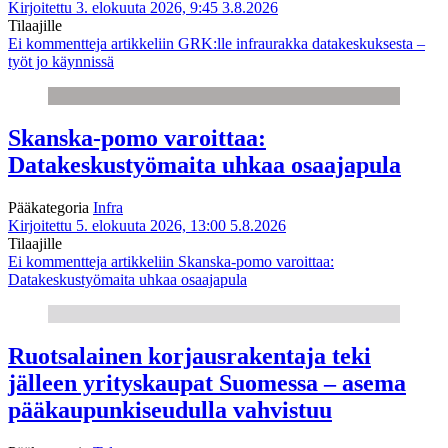
Kirjoitettu 3. elokuuta 2026, 9:45
3.8.2026
Tilaajille
Ei kommentteja
artikkeliin GRK:lle infraurakka datakeskuksesta –
työt jo käynnissä
Skanska-pomo varoittaa:
Datakeskustyömaita uhkaa osaajapula
Pääkategoria
Infra
Kirjoitettu 5. elokuuta 2026, 13:00
5.8.2026
Tilaajille
Ei kommentteja
artikkeliin Skanska-pomo varoittaa:
Datakeskustyömaita uhkaa osaajapula
Ruotsalainen korjausrakentaja teki
jälleen yrityskaupat Suomessa – asema
pääkaupunkiseudulla vahvistuu