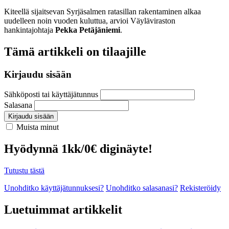
Kiteellä sijaitsevan Syrjäsalmen ratasillan rakentaminen alkaa
uudelleen noin vuoden kuluttua, arvioi Väyläviraston
hankintajohtaja
Pekka Petäjäniemi
.
Tämä artikkeli on tilaajille
Kirjaudu sisään
Sähköposti tai käyttäjätunnus
Salasana
Kirjaudu sisään
Muista minut
Hyödynnä 1kk/0€ diginäyte!
Tutustu tästä
Unohditko käyttäjätunnuksesi?
Unohditko salasanasi?
Rekisteröidy
Luetuimmat artikkelit