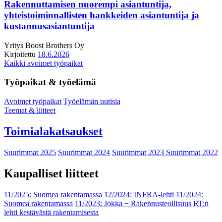
Rakennuttamisen nuorempi asiantuntija,
yhteistoiminnallisten hankkeiden asiantuntija ja
kustannusasiantuntija
Yritys
Boost Brothers Oy
Kirjoitettu
18.6.2026
Kaikki avoimet työpaikat
Työpaikat & työelämä
Avoimet työpaikat
Työelämän uutisia
Teemat & liitteet
Toimialakatsaukset
Suurimmat 2025
Suurimmat 2024
Suurimmat 2023
Suurimmat 2022
Kaupalliset liitteet
11/2025: Suomea rakentamassa
12/2024: INFRA-lehti
11/2024:
Suomea rakentamassa
11/2023: Jokka − Rakennusteollisuus RT:n
lehti kestävästä rakentamisesta