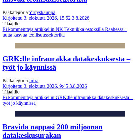
Pääkategoria
Yrityskauppa
Kirjoitettu 3. elokuuta 2026, 15:52
3.8.2026
Tilaajille
Ei kommentteja
artikkeliin NK Tekniikka ostoksilla Raahessa –
uutta kasvua teollisuussektorilta
GRK:lle infraurakka datakeskuksesta –
työt jo käynnissä
Pääkategoria
Infra
Kirjoitettu 3. elokuuta 2026, 9:45
3.8.2026
Tilaajille
Ei kommentteja
artikkeliin GRK:lle infraurakka datakeskuksesta –
työt jo käynnissä
Bravida nappasi 200 miljoonan
datakeskusurakan