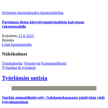
Helsingin kiertotalouden klusteriohjelma
Parempaa tietoa kierrätysmateriaaleista kaivataan
rakennusalalla
Kirjoitettu
21.8.2023
Ilmoitus
Lisää kumppaneilta
Näkökulmat
Toimitukselta
Vieraskynä
Kumppaniblogit
Työpaikat & työelämä
Työelämän uutisia
Starkin ammattilaiskysely: Suhdannekuopasta päädytään vielä
työvoimapulaan