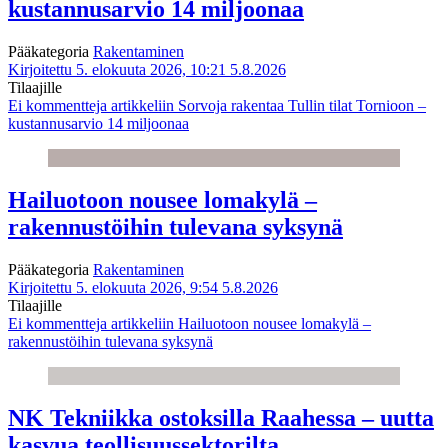
kustannusarvio 14 miljoonaa
Pääkategoria
Rakentaminen
Kirjoitettu 5. elokuuta 2026, 10:21
5.8.2026
Tilaajille
Ei kommentteja
artikkeliin Sorvoja rakentaa Tullin tilat Tornioon –
kustannusarvio 14 miljoonaa
Hailuotoon nousee lomakylä –
rakennustöihin tulevana syksynä
Pääkategoria
Rakentaminen
Kirjoitettu 5. elokuuta 2026, 9:54
5.8.2026
Tilaajille
Ei kommentteja
artikkeliin Hailuotoon nousee lomakylä –
rakennustöihin tulevana syksynä
NK Tekniikka ostoksilla Raahessa – uutta
kasvua teollisuussektorilta