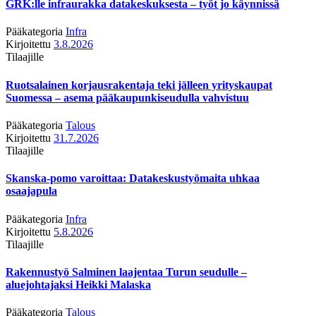
GRK:lle infraurakka datakeskuksesta – työt jo käynnissä
Pääkategoria
Infra
Kirjoitettu
3.8.2026
Tilaajille
Ruotsalainen korjausrakentaja teki jälleen yrityskaupat
Suomessa – asema pääkaupunkiseudulla vahvistuu
Pääkategoria
Talous
Kirjoitettu
31.7.2026
Tilaajille
Skanska-pomo varoittaa: Datakeskustyömaita uhkaa
osaajapula
Pääkategoria
Infra
Kirjoitettu
5.8.2026
Tilaajille
Rakennustyö Salminen laajentaa Turun seudulle –
aluejohtajaksi Heikki Malaska
Pääkategoria
Talous