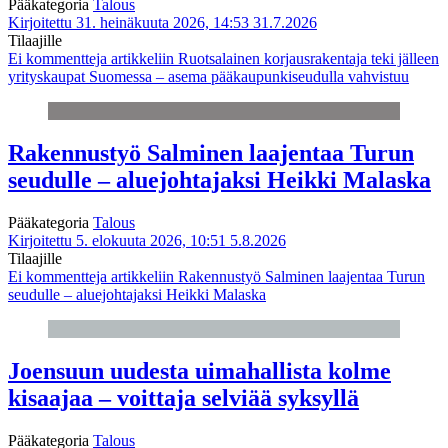
Pääkategoria
Talous
Kirjoitettu 31. heinäkuuta 2026, 14:53
31.7.2026
Tilaajille
Ei kommentteja
artikkeliin Ruotsalainen korjausrakentaja teki jälleen
yrityskaupat Suomessa – asema pääkaupunkiseudulla vahvistuu
Rakennustyö Salminen laajentaa Turun
seudulle – aluejohtajaksi Heikki Malaska
Pääkategoria
Talous
Kirjoitettu 5. elokuuta 2026, 10:51
5.8.2026
Tilaajille
Ei kommentteja
artikkeliin Rakennustyö Salminen laajentaa Turun
seudulle – aluejohtajaksi Heikki Malaska
Joensuun uudesta uimahallista kolme
kisaajaa – voittaja selviää syksyllä
Pääkategoria
Talous