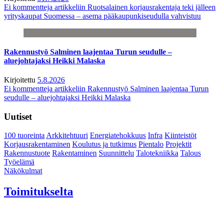
Ei kommentteja
artikkeliin Ruotsalainen korjausrakentaja teki jälleen
yrityskaupat Suomessa – asema pääkaupunkiseudulla vahvistuu
Rakennustyö Salminen laajentaa Turun seudulle –
aluejohtajaksi Heikki Malaska
Kirjoitettu
5.8.2026
Ei kommentteja
artikkeliin Rakennustyö Salminen laajentaa Turun
seudulle – aluejohtajaksi Heikki Malaska
Uutiset
100 tuoreinta
Arkkitehtuuri
Energiatehokkuus
Infra
Kiinteistöt
Korjausrakentaminen
Koulutus ja tutkimus
Pientalo
Projektit
Rakennustuote
Rakentaminen
Suunnittelu
Talotekniikka
Talous
Työelämä
Näkökulmat
Toimitukselta