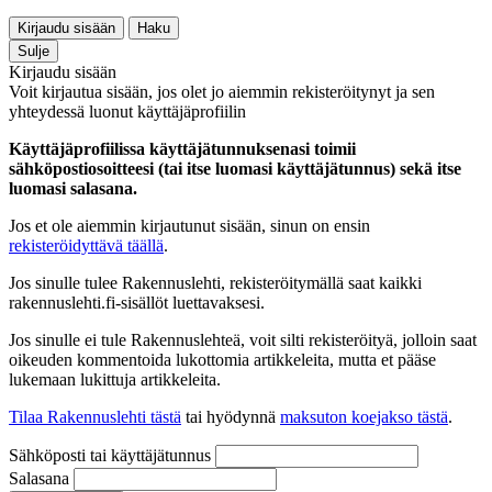
Kirjaudu sisään
Haku
Sulje
Kirjaudu sisään
Voit kirjautua sisään, jos olet jo aiemmin rekisteröitynyt ja sen
yhteydessä luonut käyttäjäprofiilin
Käyttäjäprofiilissa käyttäjätunnuksenasi toimii
sähköpostiosoitteesi (tai itse luomasi käyttäjätunnus) sekä itse
luomasi salasana.
Jos et ole aiemmin kirjautunut sisään, sinun on ensin
rekisteröidyttävä täällä
.
Jos sinulle tulee Rakennuslehti, rekisteröitymällä saat kaikki
rakennuslehti.fi-sisällöt luettavaksesi.
Jos sinulle ei tule Rakennuslehteä, voit silti rekisteröityä, jolloin saat
oikeuden kommentoida lukottomia artikkeleita, mutta et pääse
lukemaan lukittuja artikkeleita.
Tilaa Rakennuslehti tästä
tai hyödynnä
maksuton koejakso tästä
.
Sähköposti tai käyttäjätunnus
Salasana