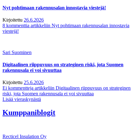
Nyt pohtimaan rakennusalan innostavia viestejä!
Kirjoitettu
26.6.2026
8 kommenttia
artikkeliin Nyt pohtimaan rakennusalan innostavia
viestejä!
Sari Suominen
Digitaalinen riippuvuus on strateginen riski, jota Suomen
rakennusala ei voi sivuuttaa
Kirjoitettu
25.6.2026
Ei kommentteja
artikkeliin Digitaalinen riippuvuus on strateginen
riski, jota Suomen rakennusala ei voi sivuuttaa
Lisää vieraskynästä
Kumppaniblogit
Recticel Insulation Oy