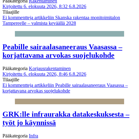
Pääkategoria
Rakentaminen
Kirjoitettu 6. elokuuta 2026, 8:32
6.8.2026
Tilaajille
Ei kommentteja
artikkeliin Skanska rakentaa monitoimitalon
Tampereelle – valmista keväällä 2028
Peabille sairaalasaneeraus Vaasassa –
korjattavana arvokas suojelukohde
Pääkategoria
Korjausrakentaminen
Kirjoitettu 6. elokuuta 2026, 8:46
6.8.2026
Tilaajille
Ei kommentteja
artikkeliin Peabille sairaalasaneeraus Vaasassa –
korjattavana arvokas suojelukohde
GRK:lle infraurakka datakeskuksesta –
työt jo käynnissä
Pääkategoria
Infra