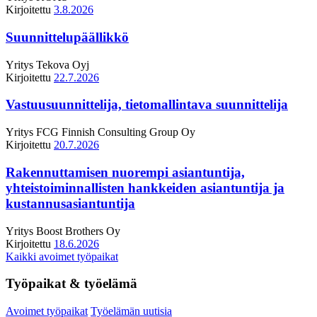
Kirjoitettu
3.8.2026
Suunnittelupäällikkö
Yritys
Tekova Oyj
Kirjoitettu
22.7.2026
Vastuusuunnittelija, tietomallintava suunnittelija
Yritys
FCG Finnish Consulting Group Oy
Kirjoitettu
20.7.2026
Rakennuttamisen nuorempi asiantuntija,
yhteistoiminnallisten hankkeiden asiantuntija ja
kustannusasiantuntija
Yritys
Boost Brothers Oy
Kirjoitettu
18.6.2026
Kaikki avoimet työpaikat
Työpaikat & työelämä
Avoimet työpaikat
Työelämän uutisia