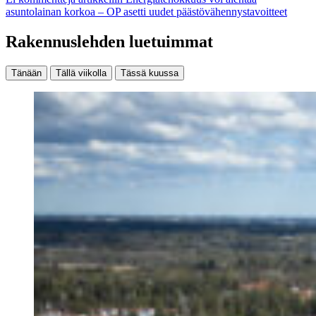
asuntolainan korkoa – OP asetti uudet päästövähennystavoitteet
Rakennuslehden luetuimmat
Tänään
Tällä viikolla
Tässä kuussa