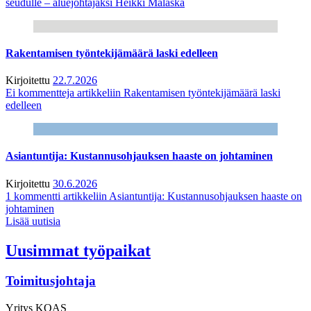
seudulle – aluejohtajaksi Heikki Malaska
Rakentamisen työntekijämäärä laski edelleen
Kirjoitettu
22.7.2026
Ei kommentteja
artikkeliin Rakentamisen työntekijämäärä laski
edelleen
Asiantuntija: Kustannusohjauksen haaste on johtaminen
Kirjoitettu
30.6.2026
1 kommentti
artikkeliin Asiantuntija: Kustannusohjauksen haaste on
johtaminen
Lisää uutisia
Uusimmat työpaikat
Toimitusjohtaja
Yritys
KOAS