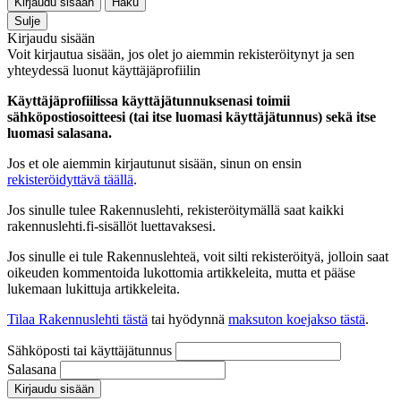
Kirjaudu sisään
Haku
Sulje
Kirjaudu sisään
Voit kirjautua sisään, jos olet jo aiemmin rekisteröitynyt ja sen
yhteydessä luonut käyttäjäprofiilin
Käyttäjäprofiilissa käyttäjätunnuksenasi toimii
sähköpostiosoitteesi (tai itse luomasi käyttäjätunnus) sekä itse
luomasi salasana.
Jos et ole aiemmin kirjautunut sisään, sinun on ensin
rekisteröidyttävä täällä
.
Jos sinulle tulee Rakennuslehti, rekisteröitymällä saat kaikki
rakennuslehti.fi-sisällöt luettavaksesi.
Jos sinulle ei tule Rakennuslehteä, voit silti rekisteröityä, jolloin saat
oikeuden kommentoida lukottomia artikkeleita, mutta et pääse
lukemaan lukittuja artikkeleita.
Tilaa Rakennuslehti tästä
tai hyödynnä
maksuton koejakso tästä
.
Sähköposti tai käyttäjätunnus
Salasana
Kirjaudu sisään