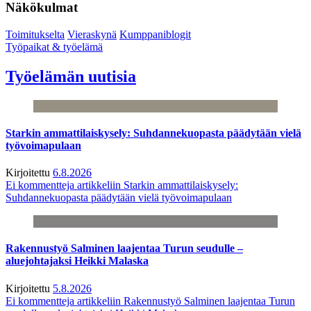
Näkökulmat
Toimitukselta
Vieraskynä
Kumppaniblogit
Työpaikat & työelämä
Työelämän uutisia
Starkin ammattilaiskysely: Suhdannekuopasta päädytään vielä
työvoimapulaan
Kirjoitettu
6.8.2026
Ei kommentteja
artikkeliin Starkin ammattilaiskysely:
Suhdannekuopasta päädytään vielä työvoimapulaan
Rakennustyö Salminen laajentaa Turun seudulle –
aluejohtajaksi Heikki Malaska
Kirjoitettu
5.8.2026
Ei kommentteja
artikkeliin Rakennustyö Salminen laajentaa Turun