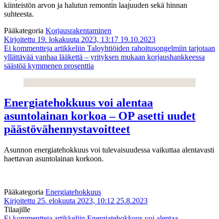
kiinteistön arvon ja halutun remontin laajuuden sekä hinnan
suhteesta.
Pääkategoria
Korjausrakentaminen
Kirjoitettu 19. lokakuuta 2023, 13:17
19.10.2023
Ei kommentteja
artikkeliin Taloyhtiöiden rahoitusongelmiin tarjotaan
yllättävää vanhaa lääkettä – yrityksen mukaan korjaushankkeessa
säästöä kymmenen prosenttia
Energiatehokkuus voi alentaa
asuntolainan korkoa – OP asetti uudet
päästövähennystavoitteet
Asunnon energiatehokkuus voi tulevaisuudessa vaikuttaa alentavasti
haettavan asuntolainan korkoon.
Pääkategoria
Energiatehokkuus
Kirjoitettu 25. elokuuta 2023, 10:12
25.8.2023
Tilaajille
Ei kommentteja
artikkeliin Energiatehokkuus voi alentaa