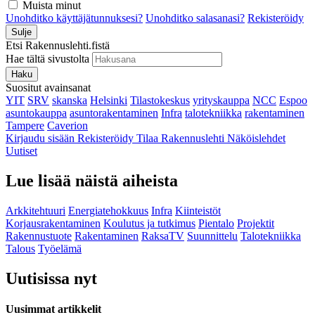
Muista minut
Unohditko käyttäjätunnuksesi?
Unohditko salasanasi?
Rekisteröidy
Sulje
Etsi Rakennuslehti.fistä
Hae tältä sivustolta
Haku
Suositut avainsanat
YIT
SRV
skanska
Helsinki
Tilastokeskus
yrityskauppa
NCC
Espoo
asuntokauppa
asuntorakentaminen
Infra
talotekniikka
rakentaminen
Tampere
Caverion
Kirjaudu sisään
Rekisteröidy
Tilaa Rakennuslehti
Näköislehdet
Uutiset
Lue lisää näistä aiheista
Arkkitehtuuri
Energiatehokkuus
Infra
Kiinteistöt
Korjausrakentaminen
Koulutus ja tutkimus
Pientalo
Projektit
Rakennustuote
Rakentaminen
RaksaTV
Suunnittelu
Talotekniikka
Talous
Työelämä
Uutisissa nyt
Uusimmat artikkelit