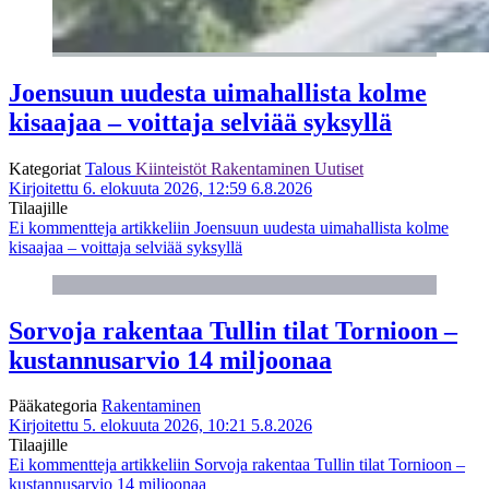
Joensuun uudesta uimahallista kolme
kisaajaa – voittaja selviää syksyllä
Kategoriat
Talous
Kiinteistöt
Rakentaminen
Uutiset
Kirjoitettu 6. elokuuta 2026, 12:59
6.8.2026
Tilaajille
Ei kommentteja
artikkeliin Joensuun uudesta uimahallista kolme
kisaajaa – voittaja selviää syksyllä
Sorvoja rakentaa Tullin tilat Tornioon –
kustannusarvio 14 miljoonaa
Pääkategoria
Rakentaminen
Kirjoitettu 5. elokuuta 2026, 10:21
5.8.2026
Tilaajille
Ei kommentteja
artikkeliin Sorvoja rakentaa Tullin tilat Tornioon –
kustannusarvio 14 miljoonaa