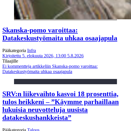
Skanska-pomo varoittaa:
Datakeskustyömaita uhkaa osaajapula
Pääkategoria
Infra
Kirjoitettu 5. elokuuta 2026, 13:00
5.8.2026
Tilaajille
Ei kommentteja
artikkeliin Skanska-pomo varoittaa:
Datakeskustyömaita uhkaa osaajapula
SRV:n liikevaihto kasvoi 18 prosenttia,
tulos heikkeni – ”Käymme parhaillaan
lukuisia neuvotteluja uusista
datakeskushankkeista”
Pääkategoria
Talous