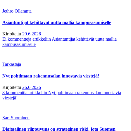
Jethro Ollaranta
Asiantuntijat kehittävät uutta mallia kampusasumiselle
Kirjoitettu
29.6.2026
Ei kommentteja
artikkeliin Asiantuntijat kehittävät uutta mallia
kampusasumiselle
Tarkastaja
Nyt pohtimaan rakennusalan innostavia viestejä!
Kirjoitettu
26.6.2026
8 kommenttia
artikkeliin Nyt pohtimaan rakennusalan innostavia
viestejä!
Sari Suominen
Digitaalinen riippuvuus on strateginen riski, jota Suomen