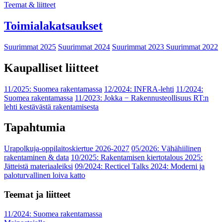
Teemat & liitteet
Toimialakatsaukset
Suurimmat 2025
Suurimmat 2024
Suurimmat 2023
Suurimmat 2022
Kaupalliset liitteet
11/2025: Suomea rakentamassa
12/2024: INFRA-lehti
11/2024:
Suomea rakentamassa
11/2023: Jokka − Rakennusteollisuus RT:n
lehti kestävästä rakentamisesta
Tapahtumia
Urapolkuja-oppilaitoskiertue 2026-2027
05/2026: Vähähiilinen
rakentaminen & data
10/2025: Rakentamisen kiertotalous 2025:
Jätteistä materiaaleiksi
09/2024: Recticel Talks 2024: Moderni ja
paloturvallinen loiva katto
Teemat ja liitteet
11/2024: Suomea rakentamassa