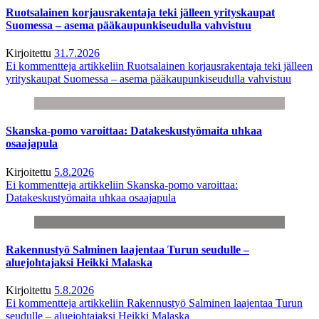
Ruotsalainen korjausrakentaja teki jälleen yrityskaupat
Suomessa – asema pääkaupunkiseudulla vahvistuu
Kirjoitettu
31.7.2026
Ei kommentteja
artikkeliin Ruotsalainen korjausrakentaja teki jälleen
yrityskaupat Suomessa – asema pääkaupunkiseudulla vahvistuu
Skanska-pomo varoittaa: Datakeskustyömaita uhkaa
osaajapula
Kirjoitettu
5.8.2026
Ei kommentteja
artikkeliin Skanska-pomo varoittaa:
Datakeskustyömaita uhkaa osaajapula
Rakennustyö Salminen laajentaa Turun seudulle –
aluejohtajaksi Heikki Malaska
Kirjoitettu
5.8.2026
Ei kommentteja
artikkeliin Rakennustyö Salminen laajentaa Turun
seudulle – aluejohtajaksi Heikki Malaska