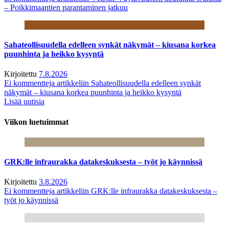
– Poikkimaantien parantaminen jatkuu
Sahateollisuudella edelleen synkät näkymät – kiusana korkea
puunhinta ja heikko kysyntä
Kirjoitettu
7.8.2026
Ei kommentteja
artikkeliin Sahateollisuudella edelleen synkät
näkymät – kiusana korkea puunhinta ja heikko kysyntä
Lisää uutisia
Viikon luetuimmat
GRK:lle infraurakka datakeskuksesta – työt jo käynnissä
Kirjoitettu
3.8.2026
Ei kommentteja
artikkeliin GRK:lle infraurakka datakeskuksesta –
työt jo käynnissä