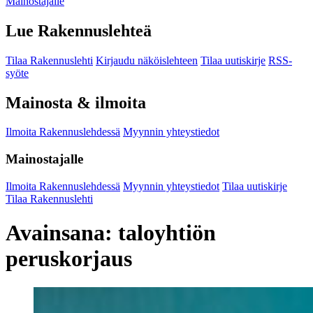
Mainostajalle
Lue Rakennuslehteä
Tilaa Rakennuslehti
Kirjaudu näköislehteen
Tilaa uutiskirje
RSS-
syöte
Mainosta & ilmoita
Ilmoita Rakennuslehdessä
Myynnin yhteystiedot
Mainostajalle
Ilmoita Rakennuslehdessä
Myynnin yhteystiedot
Tilaa uutiskirje
Tilaa Rakennuslehti
Avainsana:
taloyhtiön
peruskorjaus