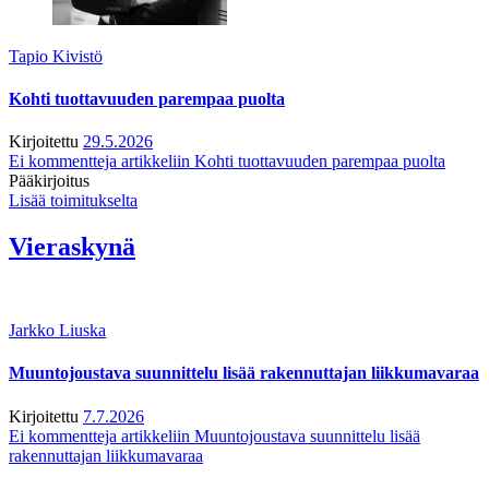
Tapio Kivistö
Kohti tuottavuuden parempaa puolta
Kirjoitettu
29.5.2026
Ei kommentteja
artikkeliin Kohti tuottavuuden parempaa puolta
Pääkirjoitus
Lisää toimitukselta
Vieraskynä
Jarkko Liuska
Muuntojoustava suunnittelu lisää rakennuttajan liikkumavaraa
Kirjoitettu
7.7.2026
Ei kommentteja
artikkeliin Muuntojoustava suunnittelu lisää
rakennuttajan liikkumavaraa