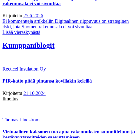
rakennusala ei voi sivuuttaa
Kirjoitettu
25.6.2026
Ei kommentteja
artikkeliin Digitaalinen riippuvuus on strateginen
riski, jota Suomen rakennusala ei voi sivuuttaa
Lisää vieraskynästä
Kumppaniblogit
Recticel Insulation Oy
PIR-katto pitää pintansa kovillakin keleillä
Kirjoitettu
21.10.2024
Ilmoitus
Thomas Lindstrom
Virtuaalinen kaksonen tuo apua rakennuksien suunnitteluun ja
kestävyystavoitteiden saavuttamiseen