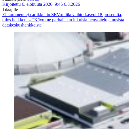
Kirjoitettu 6. elokuuta 2026, 9:45
6.8.2026
Tilaajille
Ei kommentteja
artikkeliin SRV:n liikevaihto kasvoi 18 prosenttia,
tulos heikkeni – ”Käymme parhaillaan lukuisia neuvotteluja uusista
datakeskushankkeista”