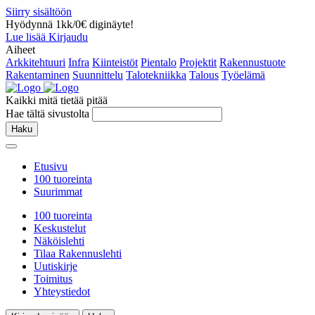
Siirry sisältöön
Hyödynnä 1kk/0€ diginäyte!
Lue lisää
Kirjaudu
Aiheet
Arkkitehtuuri
Infra
Kiinteistöt
Pientalo
Projektit
Rakennustuote
Rakentaminen
Suunnittelu
Talotekniikka
Talous
Työelämä
Kaikki mitä tietää pitää
Hae tältä sivustolta
Haku
Etusivu
100 tuoreinta
Suurimmat
100 tuoreinta
Keskustelut
Näköislehti
Tilaa Rakennuslehti
Uutiskirje
Toimitus
Yhteystiedot