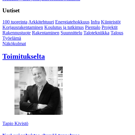
Uutiset
100 tuoreinta
Arkkitehtuuri
Energiatehokkuus
Infra
Kiinteistöt
Korjausrakentaminen
Koulutus ja tutkimus
Pientalo
Projektit
Rakennustuote
Rakentaminen
Suunnittelu
Talotekniikka
Talous
Työelämä
Näkökulmat
Toimitukselta
Tapio Kivistö