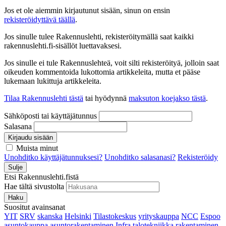
Jos et ole aiemmin kirjautunut sisään, sinun on ensin
rekisteröidyttävä täällä
.
Jos sinulle tulee Rakennuslehti, rekisteröitymällä saat kaikki
rakennuslehti.fi-sisällöt luettavaksesi.
Jos sinulle ei tule Rakennuslehteä, voit silti rekisteröityä, jolloin saat
oikeuden kommentoida lukottomia artikkeleita, mutta et pääse
lukemaan lukittuja artikkeleita.
Tilaa Rakennuslehti tästä
tai hyödynnä
maksuton koejakso tästä
.
Sähköposti tai käyttäjätunnus
Salasana
Kirjaudu sisään
Muista minut
Unohditko käyttäjätunnuksesi?
Unohditko salasanasi?
Rekisteröidy
Sulje
Etsi Rakennuslehti.fistä
Hae tältä sivustolta
Haku
Suositut avainsanat
YIT
SRV
skanska
Helsinki
Tilastokeskus
yrityskauppa
NCC
Espoo
asuntokauppa
asuntorakentaminen
Infra
talotekniikka
rakentaminen