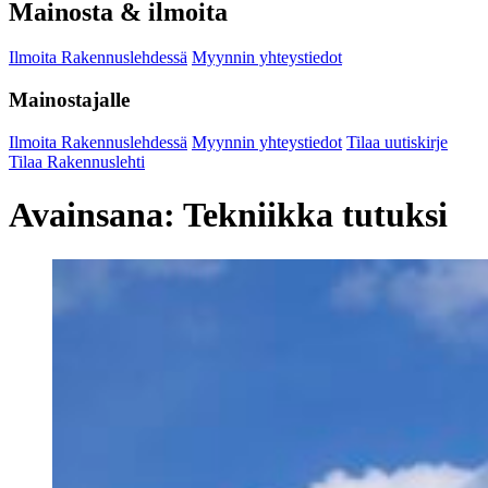
Mainosta & ilmoita
Ilmoita Rakennuslehdessä
Myynnin yhteystiedot
Mainostajalle
Ilmoita Rakennuslehdessä
Myynnin yhteystiedot
Tilaa uutiskirje
Tilaa Rakennuslehti
Avainsana:
Tekniikka tutuksi