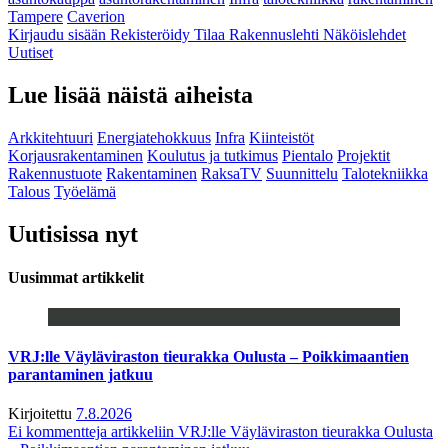
Tampere
Caverion
Kirjaudu sisään
Rekisteröidy
Tilaa Rakennuslehti
Näköislehdet
Uutiset
Lue lisää näistä aiheista
Arkkitehtuuri
Energiatehokkuus
Infra
Kiinteistöt
Korjausrakentaminen
Koulutus ja tutkimus
Pientalo
Projektit
Rakennustuote
Rakentaminen
RaksaTV
Suunnittelu
Talotekniikka
Talous
Työelämä
Uutisissa nyt
Uusimmat artikkelit
VRJ:lle Väyläviraston tieurakka Oulusta – Poikkimaantien
parantaminen jatkuu
Kirjoitettu
7.8.2026
Ei kommentteja
artikkeliin VRJ:lle Väyläviraston tieurakka Oulusta