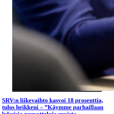
SRV:n liikevaihto kasvoi 18 prosenttia,
tulos heikkeni – ”Käymme parhaillaan
lukuisia neuvotteluja uusista