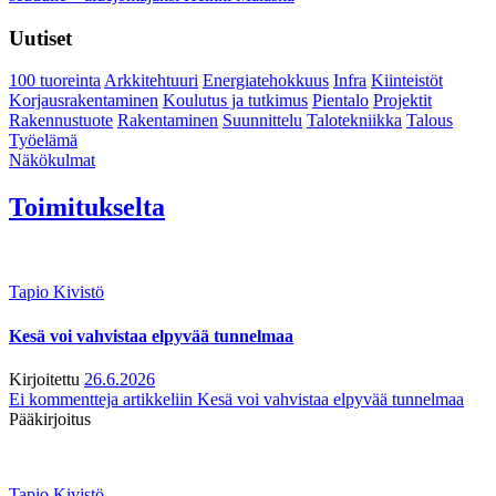
Uutiset
100 tuoreinta
Arkkitehtuuri
Energiatehokkuus
Infra
Kiinteistöt
Korjausrakentaminen
Koulutus ja tutkimus
Pientalo
Projektit
Rakennustuote
Rakentaminen
Suunnittelu
Talotekniikka
Talous
Työelämä
Näkökulmat
Toimitukselta
Tapio Kivistö
Kesä voi vahvistaa elpyvää tunnelmaa
Kirjoitettu
26.6.2026
Ei kommentteja
artikkeliin Kesä voi vahvistaa elpyvää tunnelmaa
Pääkirjoitus
Tapio Kivistö