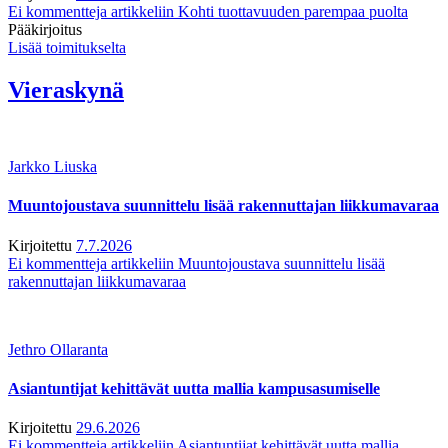
Ei kommentteja
artikkeliin Kohti tuottavuuden parempaa puolta
Pääkirjoitus
Lisää toimitukselta
Vieraskynä
Jarkko Liuska
Muuntojoustava suunnittelu lisää rakennuttajan liikkumavaraa
Kirjoitettu
7.7.2026
Ei kommentteja
artikkeliin Muuntojoustava suunnittelu lisää
rakennuttajan liikkumavaraa
Jethro Ollaranta
Asiantuntijat kehittävät uutta mallia kampusasumiselle
Kirjoitettu
29.6.2026
Ei kommentteja
artikkeliin Asiantuntijat kehittävät uutta mallia