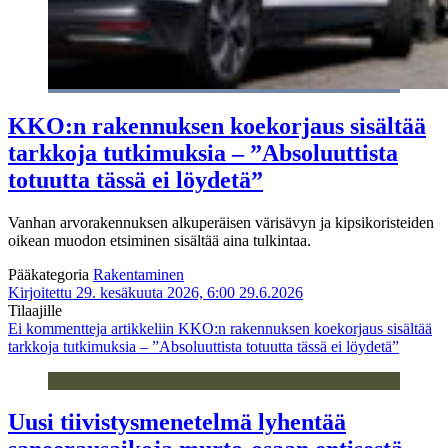
KKO:n rakennuksen koekorjaus sisältää
tarkkoja tutkimuksia – ”Absoluuttista
totuutta tässä ei löydetä”
Vanhan arvorakennuksen alkuperäisen värisävyn ja kipsikoristeiden
oikean muodon etsiminen sisältää aina tulkintaa.
Pääkategoria
Rakentaminen
Kirjoitettu 29. kesäkuuta 2026, 6:00
29.6.2026
Tilaajille
Ei kommentteja
artikkeliin KKO:n rakennuksen koekorjaus sisältää
tarkkoja tutkimuksia – ”Absoluuttista totuutta tässä ei löydetä”
Uusi tiivistysmenetelmä lyhentää