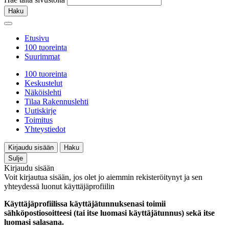
Haku
Etusivu
100 tuoreinta
Suurimmat
100 tuoreinta
Keskustelut
Näköislehti
Tilaa Rakennuslehti
Uutiskirje
Toimitus
Yhteystiedot
Kirjaudu sisään
Haku
Sulje
Kirjaudu sisään
Voit kirjautua sisään, jos olet jo aiemmin rekisteröitynyt ja sen
yhteydessä luonut käyttäjäprofiilin
Käyttäjäprofiilissa käyttäjätunnuksenasi toimii
sähköpostiosoitteesi (tai itse luomasi käyttäjätunnus) sekä itse
luomasi salasana.