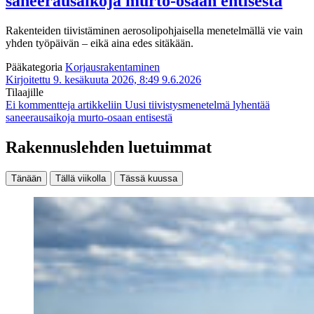
saneerausaikoja murto-osaan entisestä
Rakenteiden tiivistäminen aerosolipohjaisella menetelmällä vie vain
yhden työpäivän – eikä aina edes sitäkään.
Pääkategoria
Korjausrakentaminen
Kirjoitettu 9. kesäkuuta 2026, 8:49
9.6.2026
Tilaajille
Ei kommentteja
artikkeliin Uusi tiivistysmenetelmä lyhentää
saneerausaikoja murto-osaan entisestä
Rakennuslehden luetuimmat
Tänään
Tällä viikolla
Tässä kuussa