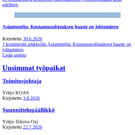
edelleen
Asiantuntija: Kustannusohjauksen haaste on johtaminen
Kirjoitettu
30.6.2026
1 kommentti
artikkeliin Asiantuntija: Kustannusohjauksen haaste on
johtaminen
Lisää uutisia
Uusimmat työpaikat
Toimitusjohtaja
Yritys
KOAS
Kirjoitettu
3.8.2026
Suunnittelupäällikkö
Yritys
Tekova Oyj
Kirjoitettu
22.7.2026