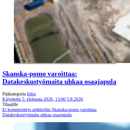
Skanska-pomo varoittaa:
Datakeskustyömaita uhkaa osaajapula
Pääkategoria
Infra
Kirjoitettu 5. elokuuta 2026, 13:00
5.8.2026
Tilaajille
Ei kommentteja
artikkeliin Skanska-pomo varoittaa:
Datakeskustyömaita uhkaa osaajapula