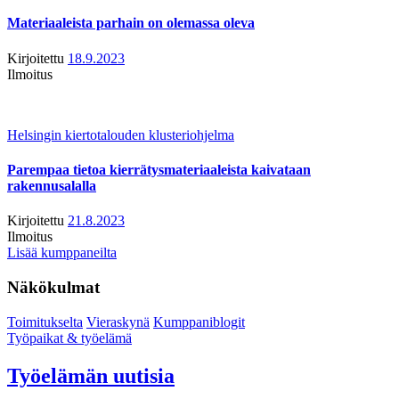
Materiaaleista parhain on olemassa oleva
Kirjoitettu
18.9.2023
Ilmoitus
Helsingin kiertotalouden klusteriohjelma
Parempaa tietoa kierrätysmateriaaleista kaivataan
rakennusalalla
Kirjoitettu
21.8.2023
Ilmoitus
Lisää kumppaneilta
Näkökulmat
Toimitukselta
Vieraskynä
Kumppaniblogit
Työpaikat & työelämä
Työelämän uutisia