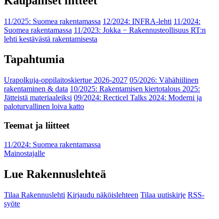
Kaupalliset liitteet
11/2025: Suomea rakentamassa
12/2024: INFRA-lehti
11/2024:
Suomea rakentamassa
11/2023: Jokka − Rakennusteollisuus RT:n
lehti kestävästä rakentamisesta
Tapahtumia
Urapolkuja-oppilaitoskiertue 2026-2027
05/2026: Vähähiilinen
rakentaminen & data
10/2025: Rakentamisen kiertotalous 2025:
Jätteistä materiaaleiksi
09/2024: Recticel Talks 2024: Moderni ja
paloturvallinen loiva katto
Teemat ja liitteet
11/2024: Suomea rakentamassa
Mainostajalle
Lue Rakennuslehteä
Tilaa Rakennuslehti
Kirjaudu näköislehteen
Tilaa uutiskirje
RSS-
syöte