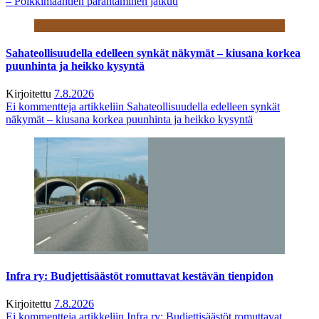
– Poikkimaantien parantaminen jatkuu
Sahateollisuudella edelleen synkät näkymät – kiusana korkea
puunhinta ja heikko kysyntä
Kirjoitettu
7.8.2026
Ei kommentteja
artikkeliin Sahateollisuudella edelleen synkät
näkymät – kiusana korkea puunhinta ja heikko kysyntä
Infra ry: Budjettisäästöt romuttavat kestävän tienpidon
Kirjoitettu
7.8.2026
Ei kommentteja
artikkeliin Infra ry: Budjettisäästöt romuttavat