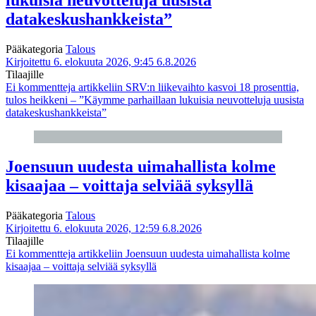
datakeskushankkeista”
Pääkategoria
Talous
Kirjoitettu 6. elokuuta 2026, 9:45
6.8.2026
Tilaajille
Ei kommentteja
artikkeliin SRV:n liikevaihto kasvoi 18 prosenttia,
tulos heikkeni – ”Käymme parhaillaan lukuisia neuvotteluja uusista
datakeskushankkeista”
Joensuun uudesta uimahallista kolme
kisaajaa – voittaja selviää syksyllä
Pääkategoria
Talous
Kirjoitettu 6. elokuuta 2026, 12:59
6.8.2026
Tilaajille
Ei kommentteja
artikkeliin Joensuun uudesta uimahallista kolme
kisaajaa – voittaja selviää syksyllä