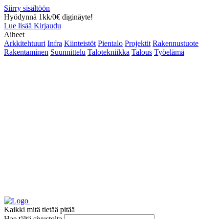
Siirry sisältöön
Hyödynnä 1kk/0€ diginäyte!
Lue lisää
Kirjaudu
Aiheet
Arkkitehtuuri
Infra
Kiinteistöt
Pientalo
Projektit
Rakennustuote
Rakentaminen
Suunnittelu
Talotekniikka
Talous
Työelämä
Kaikki mitä tietää pitää
Hae tältä sivustolta