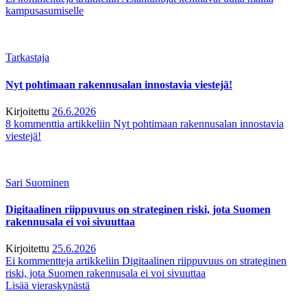
kampusasumiselle
Tarkastaja
Nyt pohtimaan rakennusalan innostavia viestejä!
Kirjoitettu
26.6.2026
8 kommenttia
artikkeliin Nyt pohtimaan rakennusalan innostavia
viestejä!
Sari Suominen
Digitaalinen riippuvuus on strateginen riski, jota Suomen
rakennusala ei voi sivuuttaa
Kirjoitettu
25.6.2026
Ei kommentteja
artikkeliin Digitaalinen riippuvuus on strateginen
riski, jota Suomen rakennusala ei voi sivuuttaa
Lisää vieraskynästä