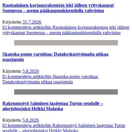
Ruotsalainen korjausrakentaja teki jälleen yrityskaupat
Suomessa – asema pääkaupunkiseudulla vahvistuu
Kirjoitettu
31.7.2026
Ei kommentteja
artikkeliin Ruotsalainen korjausrakentaja teki jälleen
yrityskaupat Suomessa – asema pääkaupunkiseudulla vahvistuu
Skanska-pomo varoittaa: Datakeskustyömaita uhkaa
osaajapula
Kirjoitettu
5.8.2026
Ei kommentteja
artikkeliin Skanska-pomo varoittaa:
Datakeskustyömaita uhkaa osaajapula
Rakennustyö Salminen laajentaa Turun seudulle –
aluejohtajaksi Heikki Malaska
Kirjoitettu
5.8.2026
Ei kommentteja
artikkeliin Rakennustyö Salminen laajentaa Turun
seudulle – aluejohtajaksi Heikki Malaska