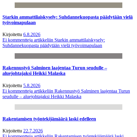
Starkin ammattilaiskysely: Suhdannekuopasta päädytään vielä
työvoimapulaan
Kirjoitettu
6.8.2026
Ei kommentteja
artikkeliin Starkin ammattilaiskysely:
Suhdannekuopasta päädytään vielä työvoimapulaan
Rakennustyö Salminen laajentaa Turun seudulle –
aluejohtajaksi Heikki Malaska
Kirjoitettu
5.8.2026
Ei kommentteja
artikkeliin Rakennustyö Salminen laajentaa Turun
seudulle – aluejohtajaksi Heikki Malaska
Rakentamisen työntekijämäärä laski edelleen
Kirjoitettu
22.7.2026
Ei kommentteja
artikkeliin Rakentamisen työntekijämäärä laski