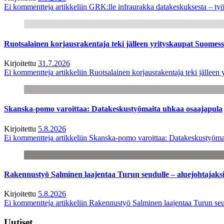
Ei kommentteja
artikkeliin GRK:lle infraurakka datakeskuksesta – työ
Ruotsalainen korjausrakentaja teki jälleen yrityskaupat Suome
Kirjoitettu
31.7.2026
Ei kommentteja
artikkeliin Ruotsalainen korjausrakentaja teki jälle
Skanska-pomo varoittaa: Datakeskustyömaita uhkaa osaajapula
Kirjoitettu
5.8.2026
Ei kommentteja
artikkeliin Skanska-pomo varoittaa: Datakeskustyöma
Rakennustyö Salminen laajentaa Turun seudulle – aluejohtajaks
Kirjoitettu
5.8.2026
Ei kommentteja
artikkeliin Rakennustyö Salminen laajentaa Turun seu
Uutiset