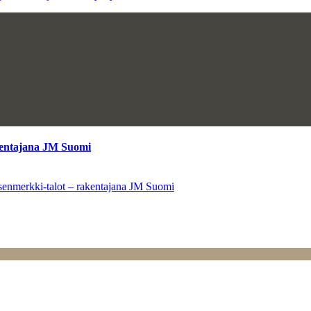
kentajana JM Suomi
senmerkki-talot – rakentajana JM Suomi