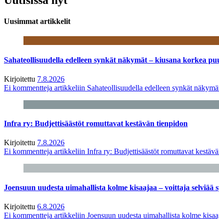
Uusimmat artikkelit
Sahateollisuudella edelleen synkät näkymät – kiusana korkea pu
Kirjoitettu
7.8.2026
Ei kommentteja
artikkeliin Sahateollisuudella edelleen synkät näkym
Infra ry: Budjettisäästöt romuttavat kestävän tienpidon
Kirjoitettu
7.8.2026
Ei kommentteja
artikkeliin Infra ry: Budjettisäästöt romuttavat kestäv
Joensuun uudesta uimahallista kolme kisaajaa – voittaja selviää s
Kirjoitettu
6.8.2026
Ei kommentteja
artikkeliin Joensuun uudesta uimahallista kolme kisaaj