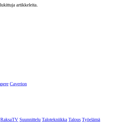
ukittuja artikkeleita.
pere
Caverion
RaksaTV
Suunnittelu
Talotekniikka
Talous
Työelämä