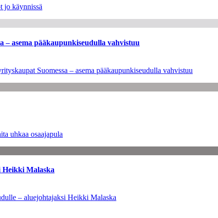
t jo käynnissä
ssa – asema pääkaupunkiseudulla vahvistuu
en yrityskaupat Suomessa – asema pääkaupunkiseudulla vahvistuu
ita uhkaa osaajapula
i Heikki Malaska
dulle – aluejohtajaksi Heikki Malaska