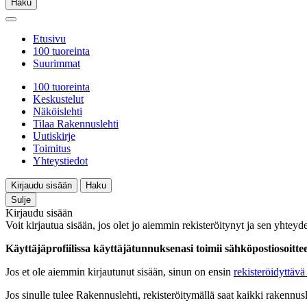
Haku
Etusivu
100 tuoreinta
Suurimmat
100 tuoreinta
Keskustelut
Näköislehti
Tilaa Rakennuslehti
Uutiskirje
Toimitus
Yhteystiedot
Kirjaudu sisään
Haku
Sulje
Kirjaudu sisään
Voit kirjautua sisään, jos olet jo aiemmin rekisteröitynyt ja sen yhteyde
Käyttäjäprofiilissa käyttäjätunnuksenasi toimii sähköpostiosoittees
Jos et ole aiemmin kirjautunut sisään, sinun on ensin
rekisteröidyttävä 
Jos sinulle tulee Rakennuslehti, rekisteröitymällä saat kaikki rakennusle