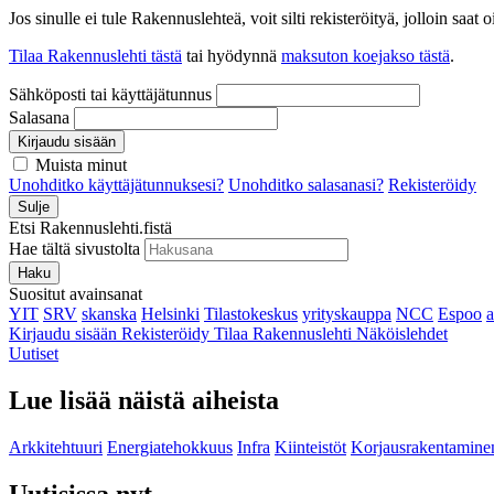
Jos sinulle ei tule Rakennuslehteä, voit silti rekisteröityä, jolloin sa
Tilaa Rakennuslehti tästä
tai hyödynnä
maksuton koejakso tästä
.
Sähköposti tai käyttäjätunnus
Salasana
Kirjaudu sisään
Muista minut
Unohditko käyttäjätunnuksesi?
Unohditko salasanasi?
Rekisteröidy
Sulje
Etsi Rakennuslehti.fistä
Hae tältä sivustolta
Haku
Suositut avainsanat
YIT
SRV
skanska
Helsinki
Tilastokeskus
yrityskauppa
NCC
Espoo
Kirjaudu sisään
Rekisteröidy
Tilaa Rakennuslehti
Näköislehdet
Uutiset
Lue lisää näistä aiheista
Arkkitehtuuri
Energiatehokkuus
Infra
Kiinteistöt
Korjausrakentamine
Uutisissa nyt