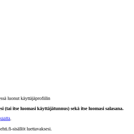
ssä luonut käyttäjäprofiilin
i (tai itse luomasi käyttäjätunnus) sekä itse luomasi salasana.
täällä
.
hti.fi-sisällöt luettavaksesi.