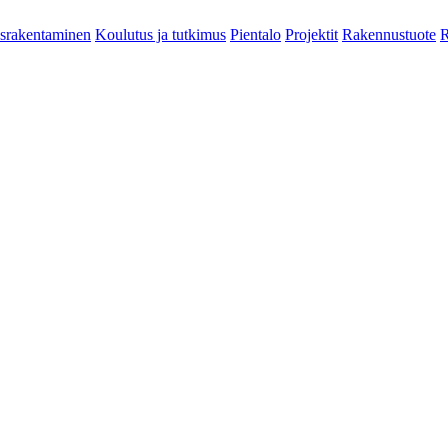
srakentaminen
Koulutus ja tutkimus
Pientalo
Projektit
Rakennustuote
R