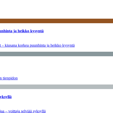
unhinta ja heikko kysyntä
ät – kiusana korkea puunhinta ja heikko kysyntä
än tienpidon
yksyllä
aa – voittaja selviää syksyllä