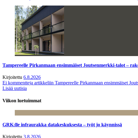
Tampereelle Pirkanmaan ensimmäiset Joutsenmerkki-talot – ra
Kirjoitettu
6.8.2026
Ei kommentteja
artikkeliin Tampereelle Pirkanmaan ensimmäiset Jout
Lisää uutisia
Viikon luetuimmat
GRK:lle infraurakka datakeskuksesta – työt jo käynnissä
Kirjoitettu
3.8.2026