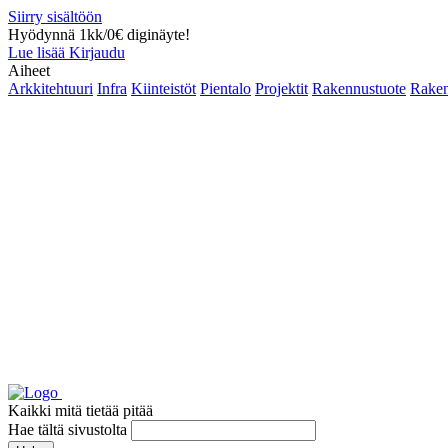
Siirry sisältöön
Hyödynnä 1kk/0€ diginäyte!
Lue lisää
Kirjaudu
Aiheet
Arkkitehtuuri
Infra
Kiinteistöt
Pientalo
Projektit
Rakennustuote
Raken
Kaikki mitä tietää pitää
Hae tältä sivustolta