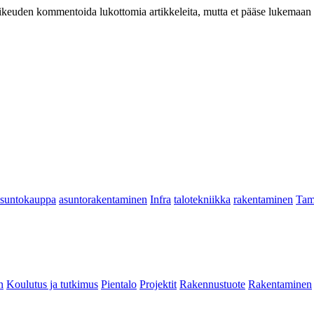
at oikeuden kommentoida lukottomia artikkeleita, mutta et pääse lukemaan l
asuntokauppa
asuntorakentaminen
Infra
talotekniikka
rakentaminen
Tam
n
Koulutus ja tutkimus
Pientalo
Projektit
Rakennustuote
Rakentaminen