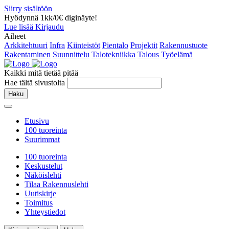
Siirry sisältöön
Hyödynnä 1kk/0€ diginäyte!
Lue lisää
Kirjaudu
Aiheet
Arkkitehtuuri
Infra
Kiinteistöt
Pientalo
Projektit
Rakennustuote
Rakentaminen
Suunnittelu
Talotekniikka
Talous
Työelämä
Kaikki mitä tietää pitää
Hae tältä sivustolta
Haku
Etusivu
100 tuoreinta
Suurimmat
100 tuoreinta
Keskustelut
Näköislehti
Tilaa Rakennuslehti
Uutiskirje
Toimitus
Yhteystiedot