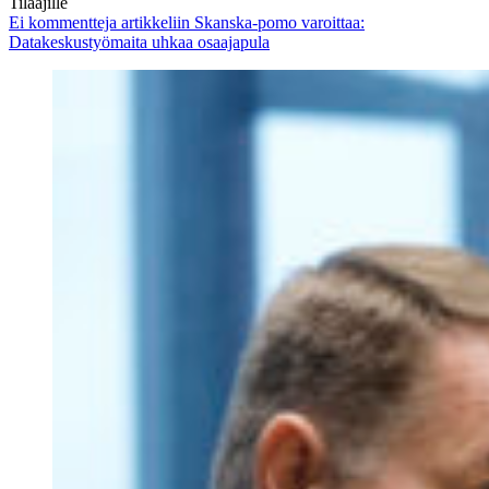
Tilaajille
Ei kommentteja
artikkeliin Skanska-pomo varoittaa:
Datakeskustyömaita uhkaa osaajapula