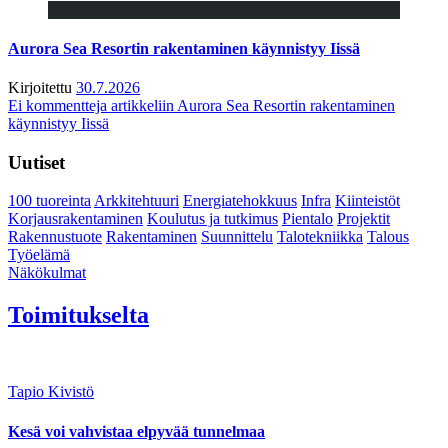
Aurora Sea Resortin rakentaminen käynnistyy Iissä
Kirjoitettu
30.7.2026
Ei kommentteja
artikkeliin Aurora Sea Resortin rakentaminen
käynnistyy Iissä
Uutiset
100 tuoreinta
Arkkitehtuuri
Energiatehokkuus
Infra
Kiinteistöt
Korjausrakentaminen
Koulutus ja tutkimus
Pientalo
Projektit
Rakennustuote
Rakentaminen
Suunnittelu
Talotekniikka
Talous
Työelämä
Näkökulmat
Toimitukselta
Tapio Kivistö
Kesä voi vahvistaa elpyvää tunnelmaa