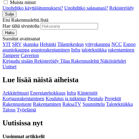
Muista minut
Unohditko käyttäjätunnuksesi?
Unohditko salasanasi?
Rekisteröidy
Sulje
Etsi Rakennuslehti.fistä
Hae tältä sivustolta
Haku
Suositut avainsanat
YIT
SRV
skanska
Helsinki
Tilastokeskus
yrityskauppa
NCC
Espoo
asuntokauppa
asuntorakentaminen
Infra
talotekniikka
rakentaminen
Tampere
Caverion
Kirjaudu sisään
Rekisteröidy
Tilaa Rakennuslehti
Näköislehdet
Uutiset
Lue lisää näistä aiheista
Arkkitehtuuri
Energiatehokkuus
Infra
Kiinteistöt
Korjausrakentaminen
Koulutus ja tutkimus
Pientalo
Projektit
Rakennustuote
Rakentaminen
RaksaTV
Suunnittelu
Talotekniikka
Talous
Työelämä
Uutisissa nyt
Uusimmat artikkelit