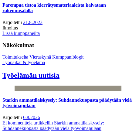
Parempaa tietoa kierrätysmateriaaleista kaivataan
rakennusalalla
Kirjoitettu
21.8.2023
Ilmoitus
Lisää kumppaneilta
Näkökulmat
Toimitukselta
Vieraskynä
Kumppaniblogit
Työpaikat & työelämä
Työelämän uutisia
Starkin ammattilaiskysely: Suhdannekuopasta päädytään vielä
työvoimapulaan
Kirjoitettu
6.8.2026
Ei kommentteja
artikkeliin Starkin ammattilaiskysely:
Suhdannekuopasta päädytään vielä työvoimapulaan