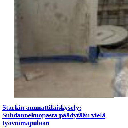
Starkin ammattilaiskysely:
Suhdannekuopasta päädytään vielä
työvoimapulaan