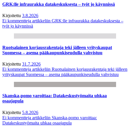
GRK:lle infraurakka datakeskuksesta – työt jo käynnissä
Kirjoitettu
3.8.2026
Ei kommentteja
artikkeliin GRK:lle infraurakka datakeskuksesta –
työt jo käynnissä
Ruotsalainen korjausrakentaja teki jälleen yrityskaupat
Suomessa – asema pääkaupunkiseudulla vahvistuu
Kirjoitettu
31.7.2026
Ei kommentteja
artikkeliin Ruotsalainen korjausrakentaja teki jälleen
yrityskaupat Suomessa – asema pääkaupunkiseudulla vahvistuu
Skanska-pomo varoittaa: Datakeskustyömaita uhkaa
osaajapula
Kirjoitettu
5.8.2026
Ei kommentteja
artikkeliin Skanska-pomo varoittaa:
Datakeskustyömaita uhkaa osaajapula