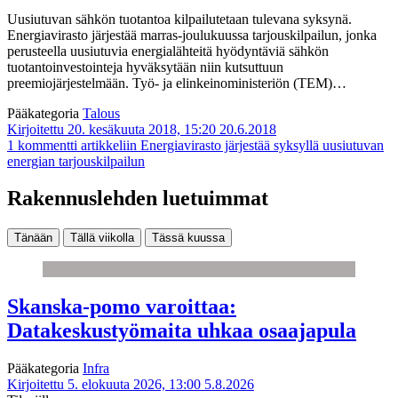
Uusiutuvan sähkön tuotantoa kilpailutetaan tulevana syksynä.
Energiavirasto järjestää marras-joulukuussa tarjouskilpailun, jonka
perusteella uusiutuvia energialähteitä hyödyntäviä sähkön
tuotantoinvestointeja hyväksytään niin kutsuttuun
preemiojärjestelmään. Työ- ja elinkeinoministeriön (TEM)…
Pääkategoria
Talous
Kirjoitettu 20. kesäkuuta 2018, 15:20
20.6.2018
1 kommentti
artikkeliin Energiavirasto järjestää syksyllä uusiutuvan
energian tarjouskilpailun
Rakennuslehden luetuimmat
Tänään
Tällä viikolla
Tässä kuussa
Skanska-pomo varoittaa:
Datakeskustyömaita uhkaa osaajapula
Pääkategoria
Infra
Kirjoitettu 5. elokuuta 2026, 13:00
5.8.2026