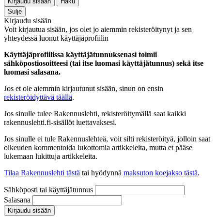
Kirjaudu sisään
Haku
Sulje
Kirjaudu sisään
Voit kirjautua sisään, jos olet jo aiemmin rekisteröitynyt ja sen
yhteydessä luonut käyttäjäprofiilin
Käyttäjäprofiilissa käyttäjätunnuksenasi toimii
sähköpostiosoitteesi (tai itse luomasi käyttäjätunnus) sekä itse
luomasi salasana.
Jos et ole aiemmin kirjautunut sisään, sinun on ensin
rekisteröidyttävä täällä
.
Jos sinulle tulee Rakennuslehti, rekisteröitymällä saat kaikki
rakennuslehti.fi-sisällöt luettavaksesi.
Jos sinulle ei tule Rakennuslehteä, voit silti rekisteröityä, jolloin saat
oikeuden kommentoida lukottomia artikkeleita, mutta et pääse
lukemaan lukittuja artikkeleita.
Tilaa Rakennuslehti tästä
tai hyödynnä
maksuton koejakso tästä
.
Sähköposti tai käyttäjätunnus
Salasana
Kirjaudu sisään