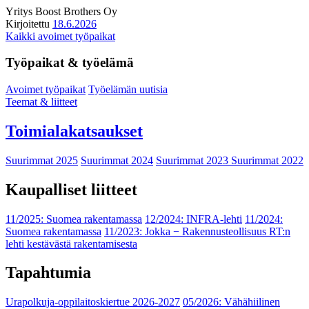
Yritys
Boost Brothers Oy
Kirjoitettu
18.6.2026
Kaikki avoimet työpaikat
Työpaikat & työelämä
Avoimet työpaikat
Työelämän uutisia
Teemat & liitteet
Toimialakatsaukset
Suurimmat 2025
Suurimmat 2024
Suurimmat 2023
Suurimmat 2022
Kaupalliset liitteet
11/2025: Suomea rakentamassa
12/2024: INFRA-lehti
11/2024:
Suomea rakentamassa
11/2023: Jokka − Rakennusteollisuus RT:n
lehti kestävästä rakentamisesta
Tapahtumia
Urapolkuja-oppilaitoskiertue 2026-2027
05/2026: Vähähiilinen