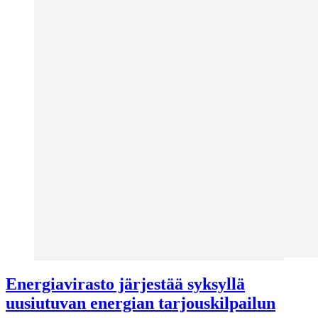
Energiavirasto järjestää syksyllä
uusiutuvan energian tarjouskilpailun