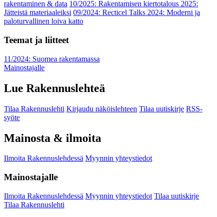
rakentaminen & data
10/2025: Rakentamisen kiertotalous 2025:
Jätteistä materiaaleiksi
09/2024: Recticel Talks 2024: Moderni ja
paloturvallinen loiva katto
Teemat ja liitteet
11/2024: Suomea rakentamassa
Mainostajalle
Lue Rakennuslehteä
Tilaa Rakennuslehti
Kirjaudu näköislehteen
Tilaa uutiskirje
RSS-
syöte
Mainosta & ilmoita
Ilmoita Rakennuslehdessä
Myynnin yhteystiedot
Mainostajalle
Ilmoita Rakennuslehdessä
Myynnin yhteystiedot
Tilaa uutiskirje
Tilaa Rakennuslehti