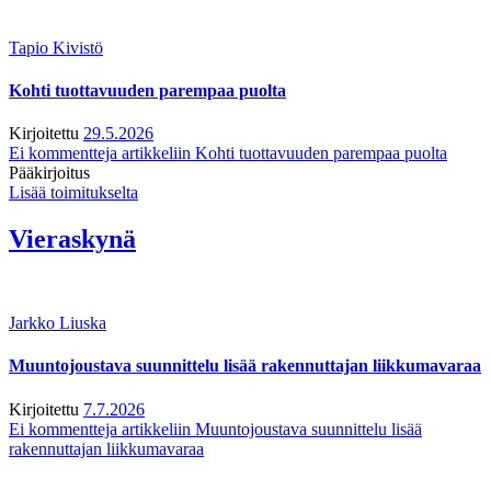
Tapio Kivistö
Kohti tuottavuuden parempaa puolta
Kirjoitettu
29.5.2026
Ei kommentteja
artikkeliin Kohti tuottavuuden parempaa puolta
Pääkirjoitus
Lisää toimitukselta
Vieraskynä
Jarkko Liuska
Muuntojoustava suunnittelu lisää rakennuttajan liikkumavaraa
Kirjoitettu
7.7.2026
Ei kommentteja
artikkeliin Muuntojoustava suunnittelu lisää
rakennuttajan liikkumavaraa