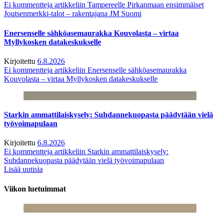
Ei kommentteja
artikkeliin Tampereelle Pirkanmaan ensimmäiset
Joutsenmerkki-talot – rakentajana JM Suomi
Enersenselle sähköasemaurakka Kouvolasta – virtaa
Myllykosken datakeskukselle
Kirjoitettu
6.8.2026
Ei kommentteja
artikkeliin Enersenselle sähköasemaurakka
Kouvolasta – virtaa Myllykosken datakeskukselle
Starkin ammattilaiskysely: Suhdannekuopasta päädytään vielä
työvoimapulaan
Kirjoitettu
6.8.2026
Ei kommentteja
artikkeliin Starkin ammattilaiskysely:
Suhdannekuopasta päädytään vielä työvoimapulaan
Lisää uutisia
Viikon luetuimmat