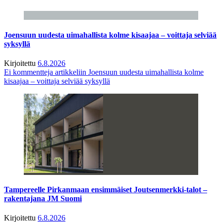
Joensuun uudesta uimahallista kolme kisaajaa – voittaja selviää
syksyllä
Kirjoitettu
6.8.2026
Ei kommentteja
artikkeliin Joensuun uudesta uimahallista kolme
kisaajaa – voittaja selviää syksyllä
Tampereelle Pirkanmaan ensimmäiset Joutsenmerkki-talot –
rakentajana JM Suomi
Kirjoitettu
6.8.2026