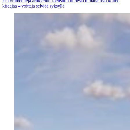
Ei kommentteja
artikkeliin Joensuun uudesta uimahallista kolme
kisaajaa – voittaja selviää syksyllä