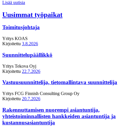
Lisää uutisia
Uusimmat työpaikat
Toimitusjohtaja
Yritys
KOAS
Kirjoitettu
3.8.2026
Suunnittelupäällikkö
Yritys
Tekova Oyj
Kirjoitettu
22.7.2026
Vastuusuunnittelija, tietomallintava suunnittelija
Yritys
FCG Finnish Consulting Group Oy
Kirjoitettu
20.7.2026
Rakennuttamisen nuorempi asiantuntija,
yhteistoiminnallisten hankkeiden asiantuntija ja
kustannusasiantuntija