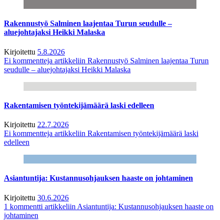
Rakennustyö Salminen laajentaa Turun seudulle –
aluejohtajaksi Heikki Malaska
Kirjoitettu
5.8.2026
Ei kommentteja
artikkeliin Rakennustyö Salminen laajentaa Turun
seudulle – aluejohtajaksi Heikki Malaska
Rakentamisen työntekijämäärä laski edelleen
Kirjoitettu
22.7.2026
Ei kommentteja
artikkeliin Rakentamisen työntekijämäärä laski
edelleen
Asiantuntija: Kustannusohjauksen haaste on johtaminen
Kirjoitettu
30.6.2026
1 kommentti
artikkeliin Asiantuntija: Kustannusohjauksen haaste on
johtaminen