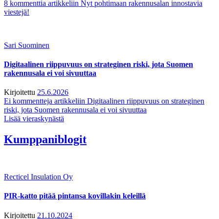
8 kommenttia
artikkeliin Nyt pohtimaan rakennusalan innostavia
viestejä!
Sari Suominen
Digitaalinen riippuvuus on strateginen riski, jota Suomen
rakennusala ei voi sivuuttaa
Kirjoitettu
25.6.2026
Ei kommentteja
artikkeliin Digitaalinen riippuvuus on strateginen
riski, jota Suomen rakennusala ei voi sivuuttaa
Lisää vieraskynästä
Kumppaniblogit
Recticel Insulation Oy
PIR-katto pitää pintansa kovillakin keleillä
Kirjoitettu
21.10.2024