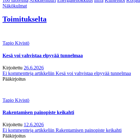
100 tuoreinta
Arkkitehtuuri
Energiatehokkuus
Infra
Kiinteistöt
Korjau
Näkökulmat
Toimitukselta
Tapio Kivistö
Kesä voi vahvistaa elpyvää tunnelmaa
Kirjoitettu
26.6.2026
Ei kommentteja
artikkeliin Kesä voi vahvistaa elpyvää tunnelmaa
Pääkirjoitus
Tapio Kivistö
Rakentamisen painopiste keikahti
Kirjoitettu
12.6.2026
Ei kommentteja
artikkeliin Rakentamisen painopiste keikahti
Pääkirjoitus