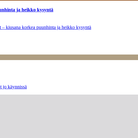
unhinta ja heikko kysyntä
ät – kiusana korkea puunhinta ja heikko kysyntä
t jo käynnissä