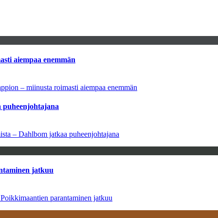
imasti aiempaa enemmän
tappion – miinusta roimasti aiempaa enemmän
aa puheenjohtajana
amista – Dahlbom jatkaa puheenjohtajana
antaminen jatkuu
– Poikkimaantien parantaminen jatkuu