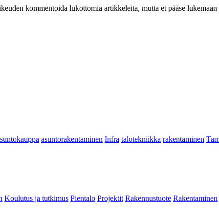
at oikeuden kommentoida lukottomia artikkeleita, mutta et pääse lukemaan l
asuntokauppa
asuntorakentaminen
Infra
talotekniikka
rakentaminen
Tam
n
Koulutus ja tutkimus
Pientalo
Projektit
Rakennustuote
Rakentaminen