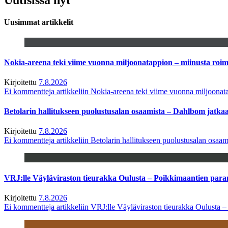
Uusimmat artikkelit
Nokia-areena teki viime vuonna miljoonatappion – miinusta ro
Kirjoitettu
7.8.2026
Ei kommentteja
artikkeliin Nokia-areena teki viime vuonna miljoona
Betolarin hallitukseen puolustusalan osaamista – Dahlbom jatk
Kirjoitettu
7.8.2026
Ei kommentteja
artikkeliin Betolarin hallitukseen puolustusalan osa
VRJ:lle Väyläviraston tieurakka Oulusta – Poikkimaantien par
Kirjoitettu
7.8.2026
Ei kommentteja
artikkeliin VRJ:lle Väyläviraston tieurakka Oulusta 