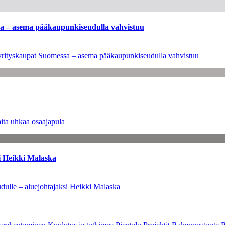
ssa – asema pääkaupunkiseudulla vahvistuu
en yrityskaupat Suomessa – asema pääkaupunkiseudulla vahvistuu
ita uhkaa osaajapula
i Heikki Malaska
dulle – aluejohtajaksi Heikki Malaska