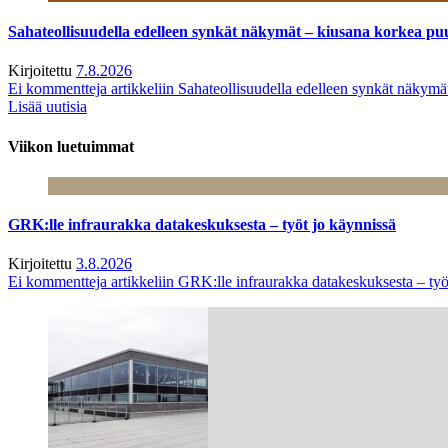
Sahateollisuudella edelleen synkät näkymät – kiusana korkea pu
Kirjoitettu
7.8.2026
Ei kommentteja
artikkeliin Sahateollisuudella edelleen synkät näkym
Lisää uutisia
Viikon luetuimmat
GRK:lle infraurakka datakeskuksesta – työt jo käynnissä
Kirjoitettu
3.8.2026
Ei kommentteja
artikkeliin GRK:lle infraurakka datakeskuksesta – työ