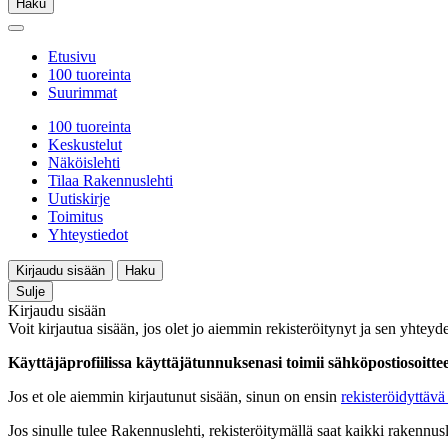
Haku
Etusivu
100 tuoreinta
Suurimmat
100 tuoreinta
Keskustelut
Näköislehti
Tilaa Rakennuslehti
Uutiskirje
Toimitus
Yhteystiedot
Kirjaudu sisään
Haku
Sulje
Kirjaudu sisään
Voit kirjautua sisään, jos olet jo aiemmin rekisteröitynyt ja sen yhteyde
Käyttäjäprofiilissa käyttäjätunnuksenasi toimii sähköpostiosoittees
Jos et ole aiemmin kirjautunut sisään, sinun on ensin
rekisteröidyttävä 
Jos sinulle tulee Rakennuslehti, rekisteröitymällä saat kaikki rakennusle