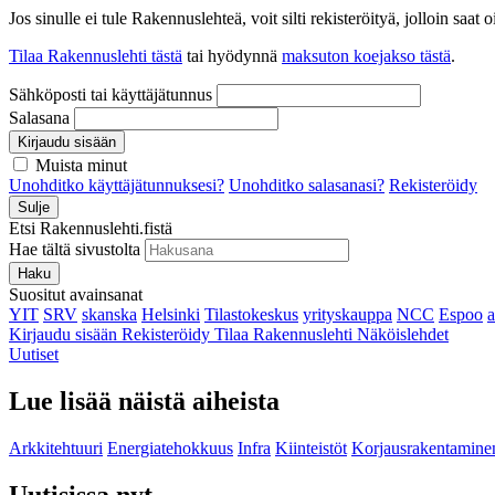
Jos sinulle ei tule Rakennuslehteä, voit silti rekisteröityä, jolloin sa
Tilaa Rakennuslehti tästä
tai hyödynnä
maksuton koejakso tästä
.
Sähköposti tai käyttäjätunnus
Salasana
Kirjaudu sisään
Muista minut
Unohditko käyttäjätunnuksesi?
Unohditko salasanasi?
Rekisteröidy
Sulje
Etsi Rakennuslehti.fistä
Hae tältä sivustolta
Haku
Suositut avainsanat
YIT
SRV
skanska
Helsinki
Tilastokeskus
yrityskauppa
NCC
Espoo
Kirjaudu sisään
Rekisteröidy
Tilaa Rakennuslehti
Näköislehdet
Uutiset
Lue lisää näistä aiheista
Arkkitehtuuri
Energiatehokkuus
Infra
Kiinteistöt
Korjausrakentamine
Uutisissa nyt