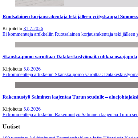
Ruotsalainen korjausrakentaja teki jälleen yrityskaupat Suome
Kirjoitettu
31.7.2026
Ei kommentteja
artikkeliin Ruotsalainen korjausrakentaja teki jälle
Skanska-pomo varoittaa: Datakeskustyömaita uhkaa osaajapula
Kirjoitettu
5.8.2026
Ei kommentteja
artikkeliin Skanska-pomo varoittaa: Datakeskustyöma
Rakennustyö Salminen laajentaa Turun seudulle – aluejohtajaks
Kirjoitettu
5.8.2026
Ei kommentteja
artikkeliin Rakennustyö Salminen laajentaa Turun seu
Uutiset