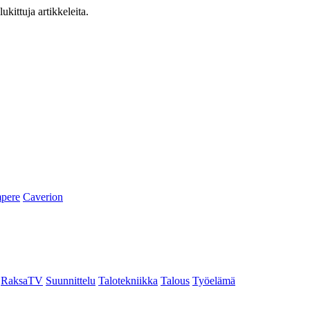
ukittuja artikkeleita.
pere
Caverion
RaksaTV
Suunnittelu
Talotekniikka
Talous
Työelämä