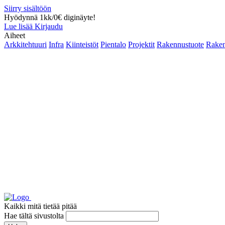
Siirry sisältöön
Hyödynnä 1kk/0€ diginäyte!
Lue lisää
Kirjaudu
Aiheet
Arkkitehtuuri
Infra
Kiinteistöt
Pientalo
Projektit
Rakennustuote
Raken
Kaikki mitä tietää pitää
Hae tältä sivustolta