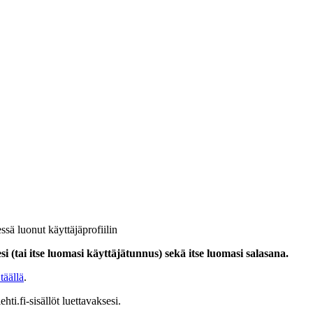
ssä luonut käyttäjäprofiilin
i (tai itse luomasi käyttäjätunnus) sekä itse luomasi salasana.
täällä
.
hti.fi-sisällöt luettavaksesi.