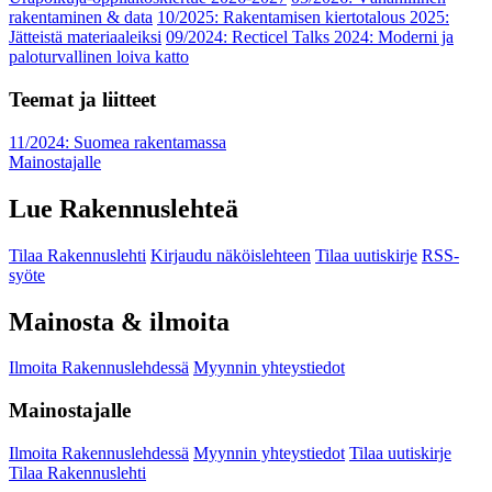
rakentaminen & data
10/2025: Rakentamisen kiertotalous 2025:
Jätteistä materiaaleiksi
09/2024: Recticel Talks 2024: Moderni ja
paloturvallinen loiva katto
Teemat ja liitteet
11/2024: Suomea rakentamassa
Mainostajalle
Lue Rakennuslehteä
Tilaa Rakennuslehti
Kirjaudu näköislehteen
Tilaa uutiskirje
RSS-
syöte
Mainosta & ilmoita
Ilmoita Rakennuslehdessä
Myynnin yhteystiedot
Mainostajalle
Ilmoita Rakennuslehdessä
Myynnin yhteystiedot
Tilaa uutiskirje
Tilaa Rakennuslehti