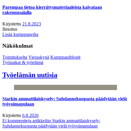
Parempaa tietoa kierrätysmateriaaleista kaivataan
rakennusalalla
Kirjoitettu
21.8.2023
Ilmoitus
Lisää kumppaneilta
Näkökulmat
Toimitukselta
Vieraskynä
Kumppaniblogit
Työpaikat & työelämä
Työelämän uutisia
Starkin ammattilaiskysely: Suhdannekuopasta päädytään vielä
työvoimapulaan
Kirjoitettu
6.8.2026
Ei kommentteja
artikkeliin Starkin ammattilaiskysely:
Suhdannekuopasta päädytään vielä työvoimapulaan