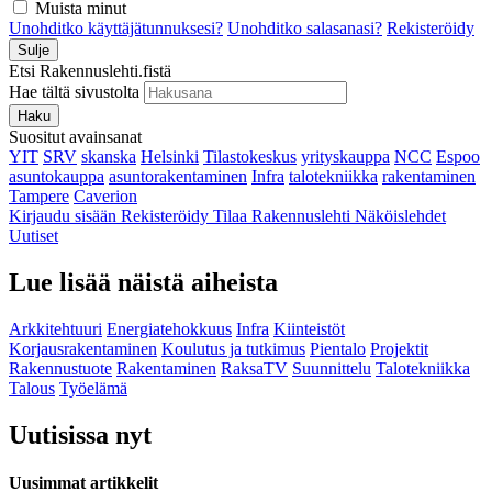
Muista minut
Unohditko käyttäjätunnuksesi?
Unohditko salasanasi?
Rekisteröidy
Sulje
Etsi Rakennuslehti.fistä
Hae tältä sivustolta
Haku
Suositut avainsanat
YIT
SRV
skanska
Helsinki
Tilastokeskus
yrityskauppa
NCC
Espoo
asuntokauppa
asuntorakentaminen
Infra
talotekniikka
rakentaminen
Tampere
Caverion
Kirjaudu sisään
Rekisteröidy
Tilaa Rakennuslehti
Näköislehdet
Uutiset
Lue lisää näistä aiheista
Arkkitehtuuri
Energiatehokkuus
Infra
Kiinteistöt
Korjausrakentaminen
Koulutus ja tutkimus
Pientalo
Projektit
Rakennustuote
Rakentaminen
RaksaTV
Suunnittelu
Talotekniikka
Talous
Työelämä
Uutisissa nyt
Uusimmat artikkelit