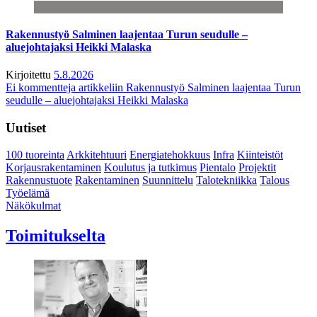
Rakennustyö Salminen laajentaa Turun seudulle –
aluejohtajaksi Heikki Malaska
Kirjoitettu
5.8.2026
Ei kommentteja
artikkeliin Rakennustyö Salminen laajentaa Turun
seudulle – aluejohtajaksi Heikki Malaska
Uutiset
100 tuoreinta
Arkkitehtuuri
Energiatehokkuus
Infra
Kiinteistöt
Korjausrakentaminen
Koulutus ja tutkimus
Pientalo
Projektit
Rakennustuote
Rakentaminen
Suunnittelu
Talotekniikka
Talous
Työelämä
Näkökulmat
Toimitukselta