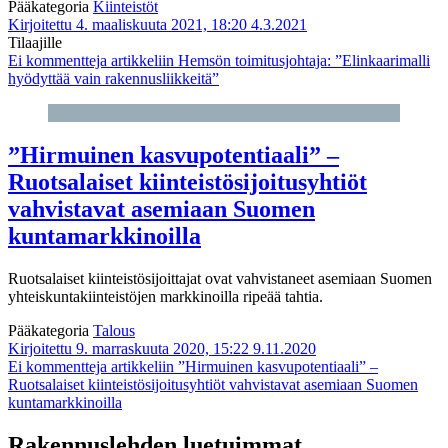
Pääkategoria
Kiinteistöt
Kirjoitettu 4. maaliskuuta 2021, 18:20
4.3.2021
Tilaajille
Ei kommentteja
artikkeliin Hemsön toimitusjohtaja: ”Elinkaarimalli
hyödyttää vain rakennusliikkeitä”
”Hirmuinen kasvupotentiaali” –
Ruotsalaiset kiinteistösijoitusyhtiöt
vahvistavat asemiaan Suomen
kuntamarkkinoilla
Ruotsalaiset kiinteistösijoittajat ovat vahvistaneet asemiaan Suomen
yhteiskuntakiinteistöjen markkinoilla ripeää tahtia.
Pääkategoria
Talous
Kirjoitettu 9. marraskuuta 2020, 15:22
9.11.2020
Ei kommentteja
artikkeliin ”Hirmuinen kasvupotentiaali” –
Ruotsalaiset kiinteistösijoitusyhtiöt vahvistavat asemiaan Suomen
kuntamarkkinoilla
Rakennuslehden luetuimmat