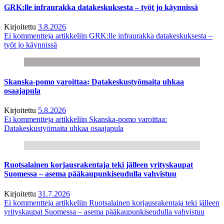
GRK:lle infraurakka datakeskuksesta – työt jo käynnissä
Kirjoitettu
3.8.2026
Ei kommentteja
artikkeliin GRK:lle infraurakka datakeskuksesta –
työt jo käynnissä
Skanska-pomo varoittaa: Datakeskustyömaita uhkaa
osaajapula
Kirjoitettu
5.8.2026
Ei kommentteja
artikkeliin Skanska-pomo varoittaa:
Datakeskustyömaita uhkaa osaajapula
Ruotsalainen korjausrakentaja teki jälleen yrityskaupat
Suomessa – asema pääkaupunkiseudulla vahvistuu
Kirjoitettu
31.7.2026
Ei kommentteja
artikkeliin Ruotsalainen korjausrakentaja teki jälleen
yrityskaupat Suomessa – asema pääkaupunkiseudulla vahvistuu