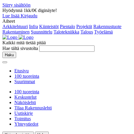
Siirry sisältöön
Hyödynnä 1kk/0€ diginäyte!
Lue lisää
Kirjaudu
Aiheet
Arkkitehtuuri
Infra
Kiinteistöt
Pientalo
Projektit
Rakennustuote
Rakentaminen
Suunnittelu
Talotekniikka
Talous
Työelämä
Kaikki mitä tietää pitää
Hae tältä sivustolta
Haku
Etusivu
100 tuoreinta
Suurimmat
100 tuoreinta
Keskustelut
Näköislehti
Tilaa Rakennuslehti
Uutiskirje
Toimitus
Yhteystiedot