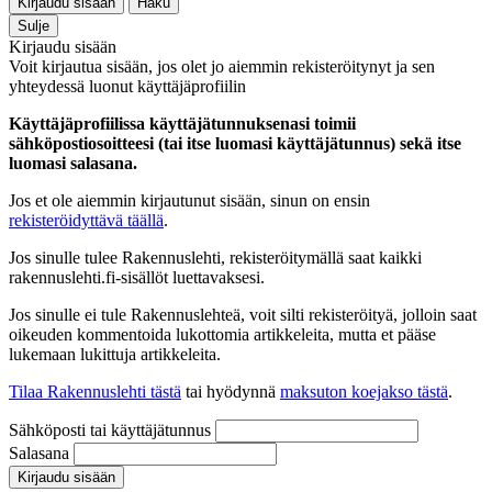
Kirjaudu sisään
Haku
Sulje
Kirjaudu sisään
Voit kirjautua sisään, jos olet jo aiemmin rekisteröitynyt ja sen
yhteydessä luonut käyttäjäprofiilin
Käyttäjäprofiilissa käyttäjätunnuksenasi toimii
sähköpostiosoitteesi (tai itse luomasi käyttäjätunnus) sekä itse
luomasi salasana.
Jos et ole aiemmin kirjautunut sisään, sinun on ensin
rekisteröidyttävä täällä
.
Jos sinulle tulee Rakennuslehti, rekisteröitymällä saat kaikki
rakennuslehti.fi-sisällöt luettavaksesi.
Jos sinulle ei tule Rakennuslehteä, voit silti rekisteröityä, jolloin saat
oikeuden kommentoida lukottomia artikkeleita, mutta et pääse
lukemaan lukittuja artikkeleita.
Tilaa Rakennuslehti tästä
tai hyödynnä
maksuton koejakso tästä
.
Sähköposti tai käyttäjätunnus
Salasana
Kirjaudu sisään