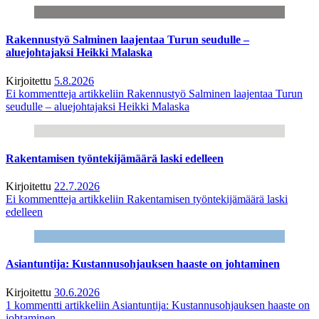
Rakennustyö Salminen laajentaa Turun seudulle –
aluejohtajaksi Heikki Malaska
Kirjoitettu
5.8.2026
Ei kommentteja
artikkeliin Rakennustyö Salminen laajentaa Turun
seudulle – aluejohtajaksi Heikki Malaska
Rakentamisen työntekijämäärä laski edelleen
Kirjoitettu
22.7.2026
Ei kommentteja
artikkeliin Rakentamisen työntekijämäärä laski
edelleen
Asiantuntija: Kustannusohjauksen haaste on johtaminen
Kirjoitettu
30.6.2026
1 kommentti
artikkeliin Asiantuntija: Kustannusohjauksen haaste on
johtaminen