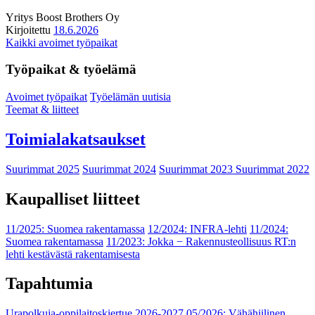
Yritys
Boost Brothers Oy
Kirjoitettu
18.6.2026
Kaikki avoimet työpaikat
Työpaikat & työelämä
Avoimet työpaikat
Työelämän uutisia
Teemat & liitteet
Toimialakatsaukset
Suurimmat 2025
Suurimmat 2024
Suurimmat 2023
Suurimmat 2022
Kaupalliset liitteet
11/2025: Suomea rakentamassa
12/2024: INFRA-lehti
11/2024:
Suomea rakentamassa
11/2023: Jokka − Rakennusteollisuus RT:n
lehti kestävästä rakentamisesta
Tapahtumia
Urapolkuja-oppilaitoskiertue 2026-2027
05/2026: Vähähiilinen