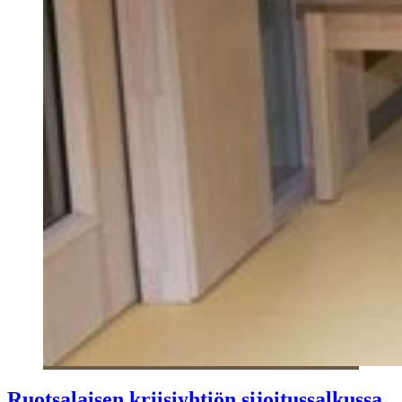
Ruotsalaisen kriisiyhtiön sijoitussalkussa