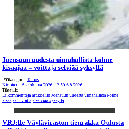
Joensuun uudesta uimahallista kolme
kisaajaa – voittaja selviää syksyllä
Pääkategoria
Talous
Kirjoitettu 6. elokuuta 2026, 12:59
6.8.2026
Tilaajille
Ei kommentteja
artikkeliin Joensuun uudesta uimahallista kolme
kisaajaa – voittaja selviää syksyllä
VRJ:lle Väyläviraston tieurakka Oulusta