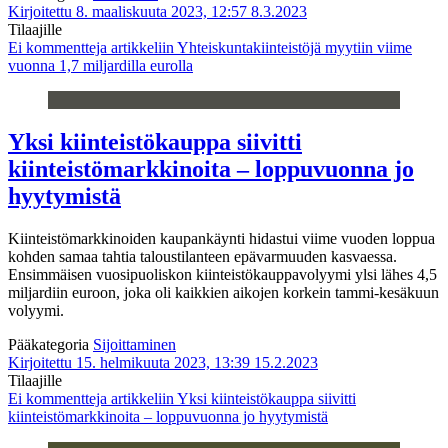
Kirjoitettu 8. maaliskuuta 2023, 12:57
8.3.2023
Tilaajille
Ei kommentteja
artikkeliin Yhteiskuntakiinteistöjä myytiin viime
vuonna 1,7 miljardilla eurolla
Yksi kiinteistökauppa siivitti
kiinteistömarkkinoita – loppuvuonna jo
hyytymistä
Kiinteistömarkkinoiden kaupankäynti hidastui viime vuoden loppua
kohden samaa tahtia taloustilanteen epävarmuuden kasvaessa.
Ensimmäisen vuosipuoliskon kiinteistökauppavolyymi ylsi lähes 4,5
miljardiin euroon, joka oli kaikkien aikojen korkein tammi-kesäkuun
volyymi.
Pääkategoria
Sijoittaminen
Kirjoitettu 15. helmikuuta 2023, 13:39
15.2.2023
Tilaajille
Ei kommentteja
artikkeliin Yksi kiinteistökauppa siivitti
kiinteistömarkkinoita – loppuvuonna jo hyytymistä