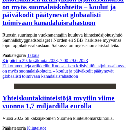
on myös suomalaiskohteita – koulut ja
päiväkodit päätynevät globaalisti
toimivaan kanadalaisrahastoon
Ruotsin
suurimpiin vuokranantajiin kuuluva kiinteistösijoitusyhtiö
Samhällsbyggnadsbolaget i Norden eli SBB harkitsee myyvänsä
loput oppilaitossalkustaan. Salkussa on myös suomalaiskohteita.
Pääkategoria
Talous
Kirjoitettu 29. kesäkuuta 2023, 7:00
29.6.2023
Ei kommentteja
artikkeliin Ruotsalaisen kriisiyhtiön sijoitussalkussa
on myös suomalaiskohteita – koulut ja päiväkodit päätynevät
globaalisti toimivaan kanadalaisrahastoon
Yhteiskuntakiinteistöjä myytiin viime
vuonna 1,7 miljardilla eurolla
Vuosi 2022 oli kaksijakoinen Suomen kiinteistömarkkinoilla.
Pääkategoria
Kiinteistöt