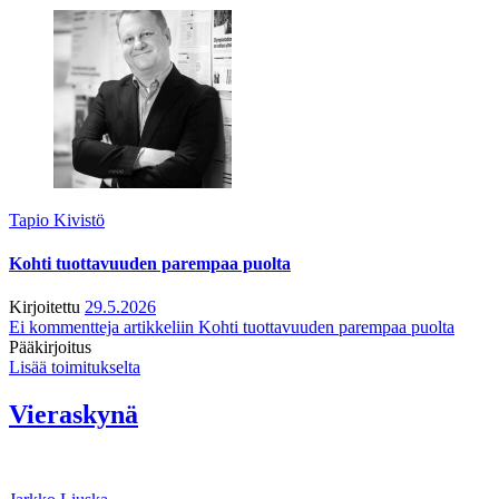
Tapio Kivistö
Kohti tuottavuuden parempaa puolta
Kirjoitettu
29.5.2026
Ei kommentteja
artikkeliin Kohti tuottavuuden parempaa puolta
Pääkirjoitus
Lisää toimitukselta
Vieraskynä