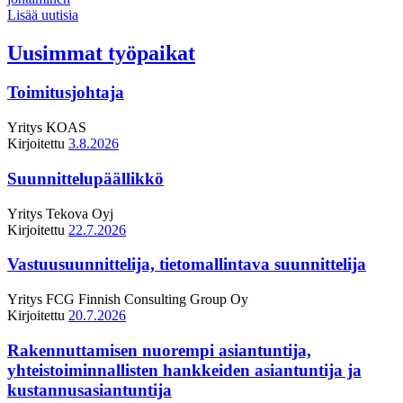
Lisää uutisia
Uusimmat työpaikat
Toimitusjohtaja
Yritys
KOAS
Kirjoitettu
3.8.2026
Suunnittelupäällikkö
Yritys
Tekova Oyj
Kirjoitettu
22.7.2026
Vastuusuunnittelija, tietomallintava suunnittelija
Yritys
FCG Finnish Consulting Group Oy
Kirjoitettu
20.7.2026
Rakennuttamisen nuorempi asiantuntija,
yhteistoiminnallisten hankkeiden asiantuntija ja
kustannusasiantuntija