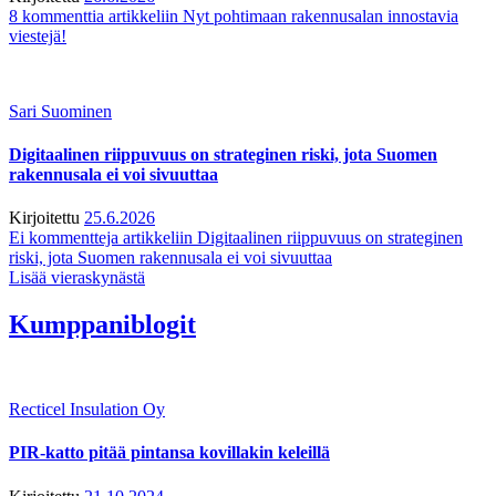
8 kommenttia
artikkeliin Nyt pohtimaan rakennusalan innostavia
viestejä!
Sari Suominen
Digitaalinen riippuvuus on strateginen riski, jota Suomen
rakennusala ei voi sivuuttaa
Kirjoitettu
25.6.2026
Ei kommentteja
artikkeliin Digitaalinen riippuvuus on strateginen
riski, jota Suomen rakennusala ei voi sivuuttaa
Lisää vieraskynästä
Kumppaniblogit
Recticel Insulation Oy
PIR-katto pitää pintansa kovillakin keleillä