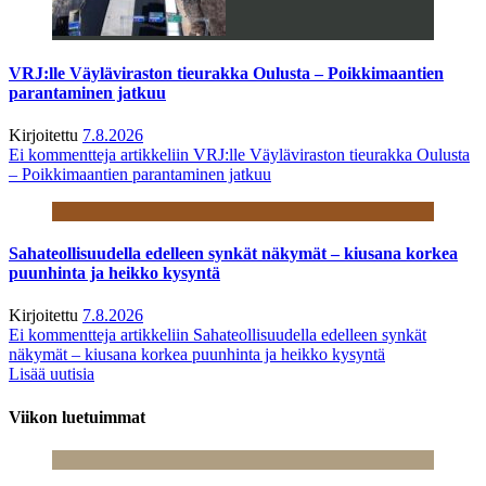
VRJ:lle Väyläviraston tieurakka Oulusta – Poikkimaantien
parantaminen jatkuu
Kirjoitettu
7.8.2026
Ei kommentteja
artikkeliin VRJ:lle Väyläviraston tieurakka Oulusta
– Poikkimaantien parantaminen jatkuu
Sahateollisuudella edelleen synkät näkymät – kiusana korkea
puunhinta ja heikko kysyntä
Kirjoitettu
7.8.2026
Ei kommentteja
artikkeliin Sahateollisuudella edelleen synkät
näkymät – kiusana korkea puunhinta ja heikko kysyntä
Lisää uutisia
Viikon luetuimmat