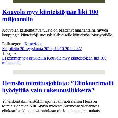
Kouvola myy kiinteistöjään liki 100
miljoonalla
Kouvolan kaupunginvaltuusto on päättänyt maanantaina myydä
kaupungin kiinteistöjä ruotsalaislähtöiselle kiinteistösijoitusyhtiölle.
Pääkategoria
Kiinteistöt
Kirjoitettu 20. syyskuuta 2022, 15:10
20.9.2022
Tilaajille
Ei kommentteja
artikkeliin Kouvola myy kiinteistöjään liki 100
miljoonalla
Hemsön toimitusjohtaja: ”Elinkaarimalli
hyödyttää vain rakennusliikkeitä”
Yhteiskuntakiinteistöihin sijoittavan ruotsalaisen Hemsön
toimitusjohtajan
Nils Styfin
mielestä Suomessa yleistyneet
elinkaarihankkeet eivät suinkaan ole kuntien etujen mukaisia.