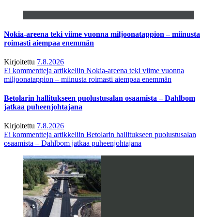
Nokia-areena teki viime vuonna miljoonatappion – miinusta
roimasti aiempaa enemmän
Kirjoitettu
7.8.2026
Ei kommentteja
artikkeliin Nokia-areena teki viime vuonna
miljoonatappion – miinusta roimasti aiempaa enemmän
Betolarin hallitukseen puolustusalan osaamista – Dahlbom
jatkaa puheenjohtajana
Kirjoitettu
7.8.2026
Ei kommentteja
artikkeliin Betolarin hallitukseen puolustusalan
osaamista – Dahlbom jatkaa puheenjohtajana