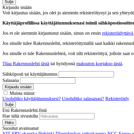
Sulje
Kirjaudu sisään
Voit kirjautua sisään, jos olet jo aiemmin rekisteröitynyt ja sen yhteyde
Käyttäjäprofiilissa käyttäjätunnuksenasi toimii sähköpostiosoittees
Jos et ole aiemmin kirjautunut sisään, sinun on ensin
rekisteröidyttävä 
Jos sinulle tulee Rakennuslehti, rekisteröitymällä saat kaikki rakennusle
Jos sinulle ei tule Rakennuslehteä, voit silti rekisteröityä, jolloin sa
Tilaa Rakennuslehti tästä
tai hyödynnä
maksuton koejakso tästä
.
Sähköposti tai käyttäjätunnus
Salasana
Kirjaudu sisään
Muista minut
Unohditko käyttäjätunnuksesi?
Unohditko salasanasi?
Rekisteröidy
Sulje
Etsi Rakennuslehti.fistä
Hae tältä sivustolta
Haku
Suositut avainsanat
YIT
SRV
skanska
Helsinki
Tilastokeskus
yrityskauppa
NCC
Espoo