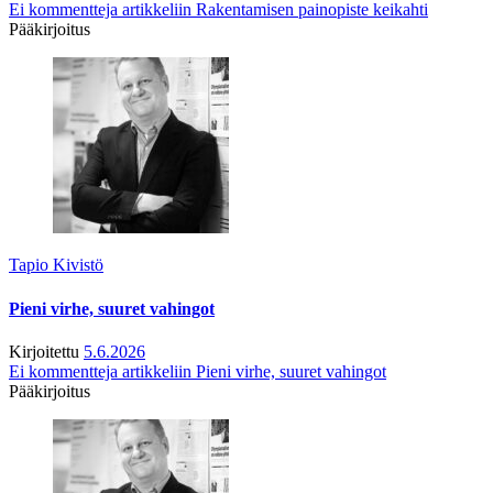
Ei kommentteja
artikkeliin Rakentamisen painopiste keikahti
Pääkirjoitus
Tapio Kivistö
Pieni virhe, suuret vahingot
Kirjoitettu
5.6.2026
Ei kommentteja
artikkeliin Pieni virhe, suuret vahingot
Pääkirjoitus