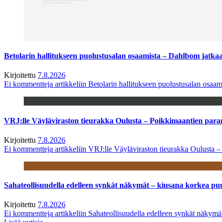
Betolarin hallitukseen puolustusalan osaamista – Dahlbom jatk
Kirjoitettu
7.8.2026
Ei kommentteja
artikkeliin Betolarin hallitukseen puolustusalan osa
VRJ:lle Väyläviraston tieurakka Oulusta – Poikkimaantien par
Kirjoitettu
7.8.2026
Ei kommentteja
artikkeliin VRJ:lle Väyläviraston tieurakka Oulusta 
Sahateollisuudella edelleen synkät näkymät – kiusana korkea pu
Kirjoitettu
7.8.2026
Ei kommentteja
artikkeliin Sahateollisuudella edelleen synkät näkym