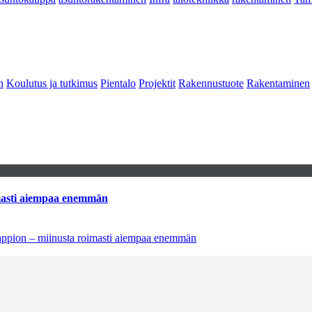
n
Koulutus ja tutkimus
Pientalo
Projektit
Rakennustuote
Rakentaminen
imasti aiempaa enemmän
tappion – miinusta roimasti aiempaa enemmän