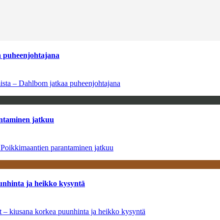
aa puheenjohtajana
amista – Dahlbom jatkaa puheenjohtajana
antaminen jatkuu
– Poikkimaantien parantaminen jatkuu
unhinta ja heikko kysyntä
ät – kiusana korkea puunhinta ja heikko kysyntä