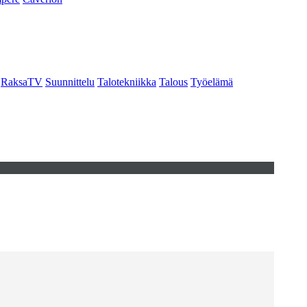
RaksaTV
Suunnittelu
Talotekniikka
Talous
Työelämä