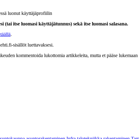
ssä luonut käyttäjäprofiilin
i (tai itse luomasi käyttäjätunnus) sekä itse luomasi salasana.
täällä
.
hti.fi-sisällöt luettavaksesi.
at oikeuden kommentoida lukottomia artikkeleita, mutta et pääse lukemaan l
asuntokauppa
asuntorakentaminen
Infra
talotekniikka
rakentaminen
Tam