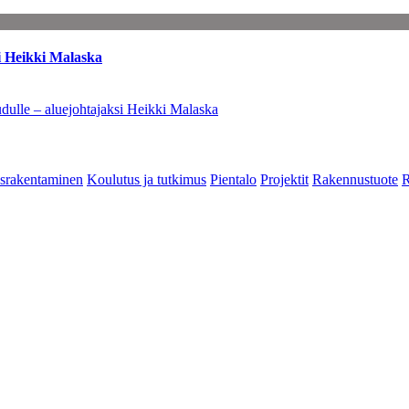
i Heikki Malaska
dulle – aluejohtajaksi Heikki Malaska
srakentaminen
Koulutus ja tutkimus
Pientalo
Projektit
Rakennustuote
R