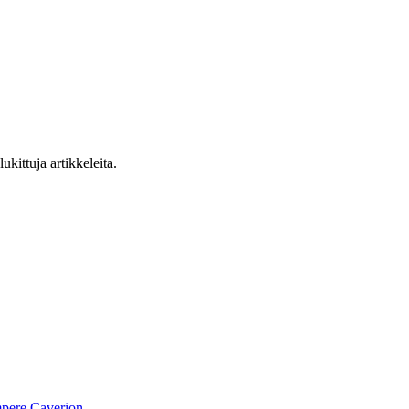
ukittuja artikkeleita.
pere
Caverion