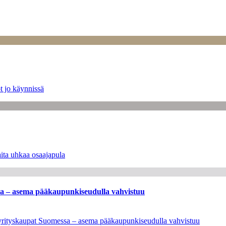
t jo käynnissä
ita uhkaa osaajapula
ssa – asema pääkaupunkiseudulla vahvistuu
en yrityskaupat Suomessa – asema pääkaupunkiseudulla vahvistuu