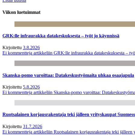
Lisää uutisia
Viikon luetuimmat
GRK:lle infraurakka datakeskuksesta – työt jo käynnissä
Kirjoitettu
3.8.2026
Ei kommentteja
artikkeliin GRK:lle infraurakka datakeskuksesta – työ
Skanska-pomo varoittaa: Datakeskustyömaita uhkaa osaajapula
Kirjoitettu
5.8.2026
Ei kommentteja
artikkeliin Skanska-pomo varoittaa: Datakeskustyöma
Ruotsalainen korjausrakentaja teki jälleen yrityskaupat Suome
Kirjoitettu
31.7.2026
Ei kommentteja
artikkeliin Ruotsalainen korjausrakentaja teki jälle