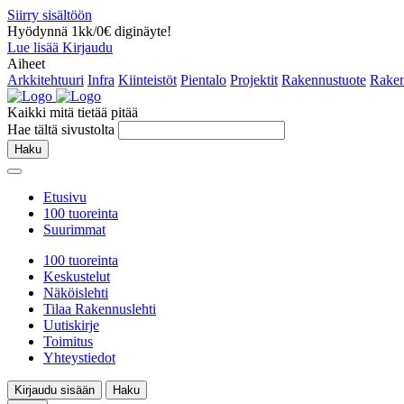
Siirry sisältöön
Hyödynnä 1kk/0€ diginäyte!
Lue lisää
Kirjaudu
Aiheet
Arkkitehtuuri
Infra
Kiinteistöt
Pientalo
Projektit
Rakennustuote
Raken
Kaikki mitä tietää pitää
Hae tältä sivustolta
Haku
Etusivu
100 tuoreinta
Suurimmat
100 tuoreinta
Keskustelut
Näköislehti
Tilaa Rakennuslehti
Uutiskirje
Toimitus
Yhteystiedot
Kirjaudu sisään
Haku