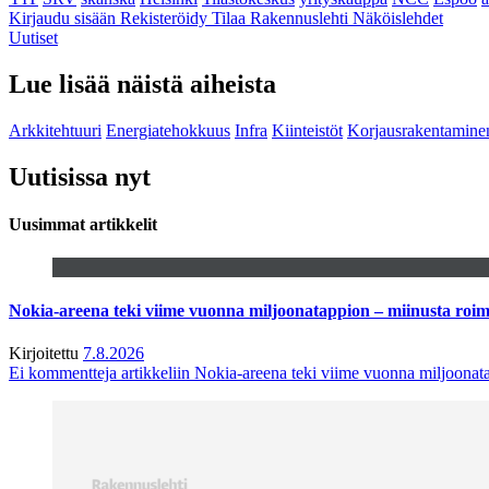
Kirjaudu sisään
Rekisteröidy
Tilaa Rakennuslehti
Näköislehdet
Uutiset
Lue lisää näistä aiheista
Arkkitehtuuri
Energiatehokkuus
Infra
Kiinteistöt
Korjausrakentamine
Uutisissa nyt
Uusimmat artikkelit
Nokia-areena teki viime vuonna miljoonatappion – miinusta ro
Kirjoitettu
7.8.2026
Ei kommentteja
artikkeliin Nokia-areena teki viime vuonna miljoona