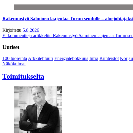
Rakennustyö Salminen laajentaa Turun seudulle – aluejohtajaks
Kirjoitettu
5.8.2026
Ei kommentteja
artikkeliin Rakennustyö Salminen laajentaa Turun seu
Uutiset
100 tuoreinta
Arkkitehtuuri
Energiatehokkuus
Infra
Kiinteistöt
Korjau
Näkökulmat
Toimitukselta