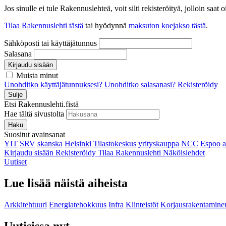
Jos sinulle ei tule Rakennuslehteä, voit silti rekisteröityä, jolloin sa
Tilaa Rakennuslehti tästä
tai hyödynnä
maksuton koejakso tästä
.
Sähköposti tai käyttäjätunnus
Salasana
Kirjaudu sisään
Muista minut
Unohditko käyttäjätunnuksesi?
Unohditko salasanasi?
Rekisteröidy
Sulje
Etsi Rakennuslehti.fistä
Hae tältä sivustolta
Haku
Suositut avainsanat
YIT
SRV
skanska
Helsinki
Tilastokeskus
yrityskauppa
NCC
Espoo
Kirjaudu sisään
Rekisteröidy
Tilaa Rakennuslehti
Näköislehdet
Uutiset
Lue lisää näistä aiheista
Arkkitehtuuri
Energiatehokkuus
Infra
Kiinteistöt
Korjausrakentamine
Uutisissa nyt