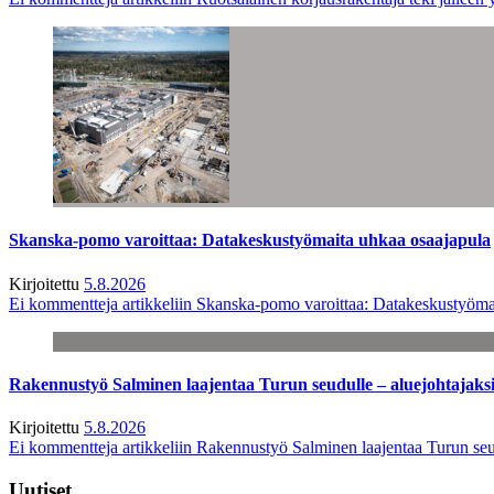
Skanska-pomo varoittaa: Datakeskustyömaita uhkaa osaajapula
Kirjoitettu
5.8.2026
Ei kommentteja
artikkeliin Skanska-pomo varoittaa: Datakeskustyöma
Rakennustyö Salminen laajentaa Turun seudulle – aluejohtajaks
Kirjoitettu
5.8.2026
Ei kommentteja
artikkeliin Rakennustyö Salminen laajentaa Turun seu
Uutiset