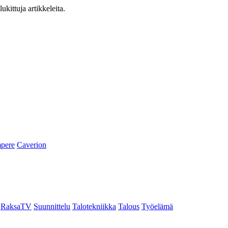
ukittuja artikkeleita.
pere
Caverion
RaksaTV
Suunnittelu
Talotekniikka
Talous
Työelämä