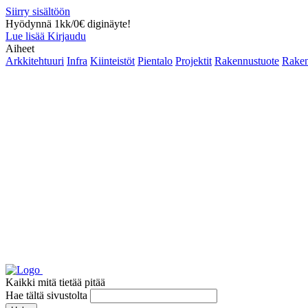
Siirry sisältöön
Hyödynnä 1kk/0€ diginäyte!
Lue lisää
Kirjaudu
Aiheet
Arkkitehtuuri
Infra
Kiinteistöt
Pientalo
Projektit
Rakennustuote
Raken
Kaikki mitä tietää pitää
Hae tältä sivustolta