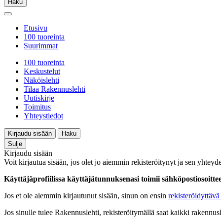
Haku
Etusivu
100 tuoreinta
Suurimmat
100 tuoreinta
Keskustelut
Näköislehti
Tilaa Rakennuslehti
Uutiskirje
Toimitus
Yhteystiedot
Kirjaudu sisään
Haku
Sulje
Kirjaudu sisään
Voit kirjautua sisään, jos olet jo aiemmin rekisteröitynyt ja sen yhteyde
Käyttäjäprofiilissa käyttäjätunnuksenasi toimii sähköpostiosoittees
Jos et ole aiemmin kirjautunut sisään, sinun on ensin
rekisteröidyttävä 
Jos sinulle tulee Rakennuslehti, rekisteröitymällä saat kaikki rakennusle