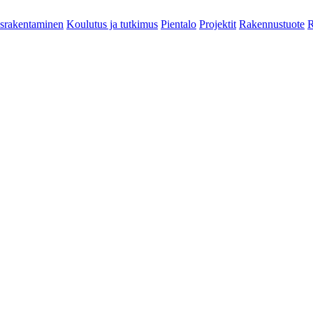
srakentaminen
Koulutus ja tutkimus
Pientalo
Projektit
Rakennustuote
R