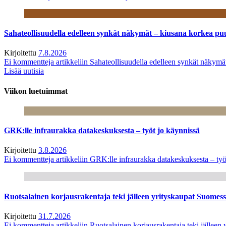
Sahateollisuudella edelleen synkät näkymät – kiusana korkea pu
Kirjoitettu
7.8.2026
Ei kommentteja
artikkeliin Sahateollisuudella edelleen synkät näkym
Lisää uutisia
Viikon luetuimmat
GRK:lle infraurakka datakeskuksesta – työt jo käynnissä
Kirjoitettu
3.8.2026
Ei kommentteja
artikkeliin GRK:lle infraurakka datakeskuksesta – työ
Ruotsalainen korjausrakentaja teki jälleen yrityskaupat Suome
Kirjoitettu
31.7.2026
Ei kommentteja
artikkeliin Ruotsalainen korjausrakentaja teki jälle