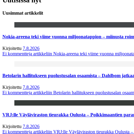
Uusimmat artikkelit
Nokia-areena teki viime vuonna miljoonatappion – miinusta ro
Kirjoitettu
7.8.2026
Ei kommentteja
artikkeliin Nokia-areena teki viime vuonna miljoona
Betolarin hallitukseen puolustusalan osaamista – Dahlbom jatk
Kirjoitettu
7.8.2026
Ei kommentteja
artikkeliin Betolarin hallitukseen puolustusalan osa
VRJ:lle Väyläviraston tieurakka Oulusta – Poikkimaantien par
Kirjoitettu
7.8.2026
Ei kommentteja
artikkeliin VRJ:lle Väyläviraston tieurakka Oulusta 