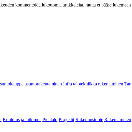
at oikeuden kommentoida lukottomia artikkeleita, mutta et pääse lukemaan l
asuntokauppa
asuntorakentaminen
Infra
talotekniikka
rakentaminen
Tam
n
Koulutus ja tutkimus
Pientalo
Projektit
Rakennustuote
Rakentaminen