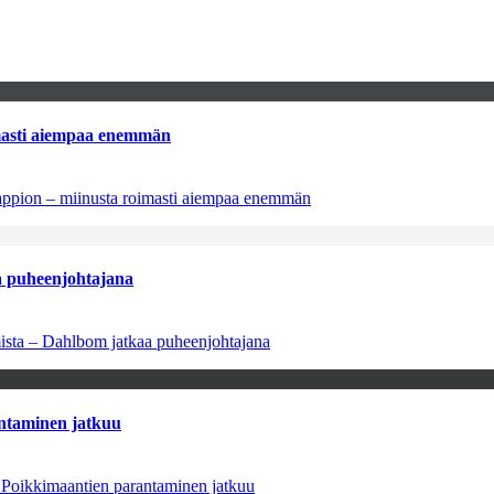
imasti aiempaa enemmän
tappion – miinusta roimasti aiempaa enemmän
aa puheenjohtajana
amista – Dahlbom jatkaa puheenjohtajana
antaminen jatkuu
– Poikkimaantien parantaminen jatkuu