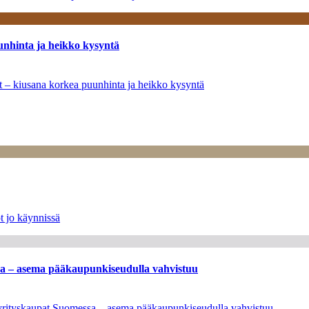
unhinta ja heikko kysyntä
ät – kiusana korkea puunhinta ja heikko kysyntä
t jo käynnissä
ssa – asema pääkaupunkiseudulla vahvistuu
en yrityskaupat Suomessa – asema pääkaupunkiseudulla vahvistuu