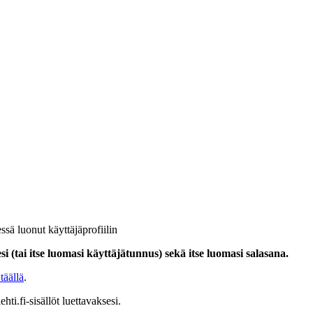
ssä luonut käyttäjäprofiilin
i (tai itse luomasi käyttäjätunnus) sekä itse luomasi salasana.
täällä
.
hti.fi-sisällöt luettavaksesi.