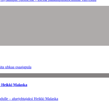
ita uhkaa osaajapula
i Heikki Malaska
dulle – aluejohtajaksi Heikki Malaska