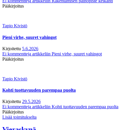
Ei kommentteja
artikkeliin Rakentamisen painopiste keikahti
Pääkirjoitus
Tapio Kivistö
Pieni virhe, suuret vahingot
Kirjoitettu
5.6.2026
Ei kommentteja
artikkeliin Pieni virhe, suuret vahingot
Pääkirjoitus
Tapio Kivistö
Kohti tuottavuuden parempaa puolta
Kirjoitettu
29.5.2026
Ei kommentteja
artikkeliin Kohti tuottavuuden parempaa puolta
Pääkirjoitus
Lisää toimitukselta
Vieraskynä