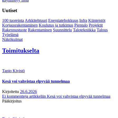
käynnistyy Iissä
Uutiset
100 tuoreinta
Arkkitehtuuri
Energiatehokkuus
Infra
Kiinteistöt
Korjausrakentaminen
Koulutus ja tutkimus
Pientalo
Projektit
Rakennustuote
Rakentaminen
Suunnittelu
Talotekniikka
Talous
Työelämä
Näkökulmat
Toimitukselta
Tapio Kivistö
Kesä voi vahvistaa elpyvää tunnelmaa
Kirjoitettu
26.6.2026
Ei kommentteja
artikkeliin Kesä voi vahvistaa elpyvää tunnelmaa
Pääkirjoitus