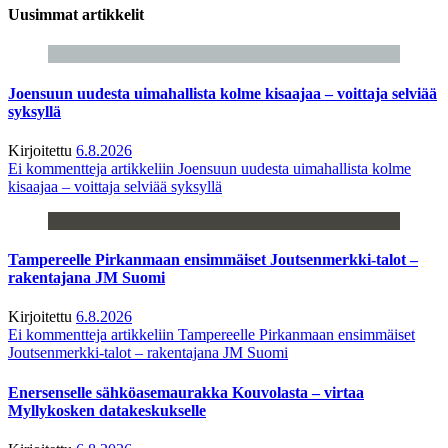
Uusimmat artikkelit
Joensuun uudesta uimahallista kolme kisaajaa – voittaja selviää
syksyllä
Kirjoitettu
6.8.2026
Ei kommentteja
artikkeliin Joensuun uudesta uimahallista kolme
kisaajaa – voittaja selviää syksyllä
Tampereelle Pirkanmaan ensimmäiset Joutsenmerkki-talot –
rakentajana JM Suomi
Kirjoitettu
6.8.2026
Ei kommentteja
artikkeliin Tampereelle Pirkanmaan ensimmäiset
Joutsenmerkki-talot – rakentajana JM Suomi
Enersenselle sähköasemaurakka Kouvolasta – virtaa
Myllykosken datakeskukselle