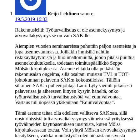
Reijo Lehtinen
sanoo:
19.5.2019 16:33
Rakennuslehti: Työturvallisuus ei ole asennekysymys ja
arvovaltakysymys se on vain SAK:lle.
Aiempien vuosien seminaareissa puhuttiin paljon asenteista ja
jopa asennevammasta. Joillakin ihmisillä nähtiin
riskikäyttäytymistä ja huolimattomuutta, johon pitäisi puuttua
asennekoulutuksella, todetaan toimituspäällikkö Seppo
Mölsän kirjoituksessa. Asenne ei taida olla pelkästään
rakennusalan ongelma, sillä osaltani muistan TVL:n TOT-
johtokunnan palaverin SAK:n kokoustiloissa. Tällöin
silloinen SAK:n puheenjohtaja Lauri Lyly vieraili pikaisesti
palaverissa ja aiheeseen liittyen kysyin häneltä, onko
työturvallisuustyö turvallisuustyötä vai edunvalvontaa.
Vastaus tuli nopeasti ykskantaan ”Edunvalvontaa”.
Tämä asenne taitaa olla edelleen vallitseva SAK:ssa, sillä
nosturihissistä tuli arvovaltakysymys viimeisessä yrityksessä
työvälineiden käyttöasetuksen uusimista, kuten Mölsä
kirjoituksessaan toteaa. Voin yhtyä Mölsän arvovaltakysymys
käsitykseen, vaikka muutostyötä olen ainoastaan sivusta