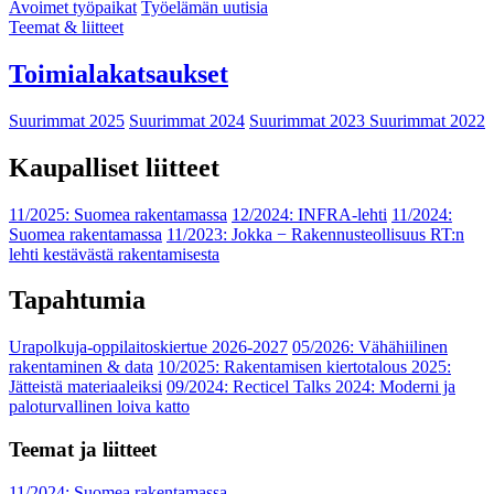
Avoimet työpaikat
Työelämän uutisia
Teemat & liitteet
Toimialakatsaukset
Suurimmat 2025
Suurimmat 2024
Suurimmat 2023
Suurimmat 2022
Kaupalliset liitteet
11/2025: Suomea rakentamassa
12/2024: INFRA-lehti
11/2024:
Suomea rakentamassa
11/2023: Jokka − Rakennusteollisuus RT:n
lehti kestävästä rakentamisesta
Tapahtumia
Urapolkuja-oppilaitoskiertue 2026-2027
05/2026: Vähähiilinen
rakentaminen & data
10/2025: Rakentamisen kiertotalous 2025:
Jätteistä materiaaleiksi
09/2024: Recticel Talks 2024: Moderni ja
paloturvallinen loiva katto
Teemat ja liitteet
11/2024: Suomea rakentamassa