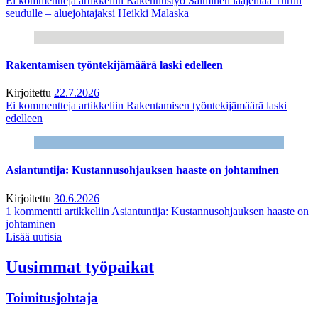
Ei kommentteja
artikkeliin Rakennustyö Salminen laajentaa Turun
seudulle – aluejohtajaksi Heikki Malaska
Rakentamisen työntekijämäärä laski edelleen
Kirjoitettu
22.7.2026
Ei kommentteja
artikkeliin Rakentamisen työntekijämäärä laski
edelleen
Asiantuntija: Kustannusohjauksen haaste on johtaminen
Kirjoitettu
30.6.2026
1 kommentti
artikkeliin Asiantuntija: Kustannusohjauksen haaste on
johtaminen
Lisää uutisia
Uusimmat työpaikat
Toimitusjohtaja