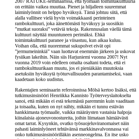
2007 RATUKE-seminaarissa, että työmaan toimintakulttuuria
on erittäin vaikea muuttaa. Pienet ja hiljalleen suuremmat
laiminlyönnit on helppo hyväksyä. Tämä johtuu siitä, että
alalla vallitsee vielä hyvin voimakkaasti perinteinen
rambokulttuuri, joka äänettömästi hyväksyy ja suosiikin
”mutkat suoraksi” vetäviä tekoja. Rakennusalan väellä tämä
kulttuuri näyttää muuntuneen perimäksi. Ehkä
toimintakulttuuri paranee ja viisastuu, kun aikaa kuluu.
Voihan olla, että nuoremmat sukupolvet eivät opi
”jermumeininkiä” vaan luottavat enemmän järkeen ja uskovat
fysiikan lakeihin. Näin siis Harjuniemi vuonna 2007! Nyt
vuonna 2019 voin edelleen omalta osaltani todeta, että ei
rambokulttuurikaan muutu, jos ei pieniäkään muutoksia
asetuksiin hyväksytä työturvallisuuden parantamiseksi, vaan
kaadetaan koko uudistus.
Rakentajien seminaarin referoinnissa Mölsä kertoo lisäksi, että
tutkimusinsinööri Henriikka Kannisto Työterveyslaitokselta
sanoi, että mikään ei estä tekemästä paremmin kuin vaaditaan
ja toisaalta, kuten on nyt nähty, mikään ei tunnu estävän
hankkimasta työmaalle, vaikka määräysten vastaisia halpoja
kiinalaisia ajoneuvonostureita, joihin liimataan hämäävästi
omat tarrat. Kysynkin, ovatko työsuojeluviranomaiset näin
pahasti laiminlyöneet tehtävänsä markkinavalvonnassa vai
onko tutkimusinsinöörilläkin asenneongelma. En itse usko