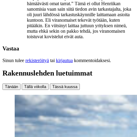
hämäävästi omat tarrat.” Tämä ei ollut Henriikan
sanomisia vaan sain siitä tiedon avin tarkastajalta, joka
oli juuri lähdössä tarkastuskäynnille laittamaan asioita
kuntoon. Eli viranomaiset tekevät työtään, kuten
pitääkin. En viitsinyt laittaa juttuun yrityksen nimeä,
mutta ehkä sekin on pakko tehdä, jos viranomaisen
toistuvat kovistelut eivät auta.
Vastaa
Sinun tulee
rekisteröityä
tai
kirjautua
kommentoidaksesi.
Rakennuslehden luetuimmat
Tänään
Tällä viikolla
Tässä kuussa