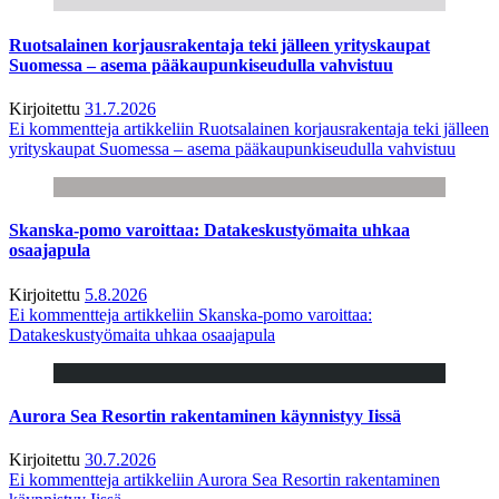
Ruotsalainen korjausrakentaja teki jälleen yrityskaupat
Suomessa – asema pääkaupunkiseudulla vahvistuu
Kirjoitettu
31.7.2026
Ei kommentteja
artikkeliin Ruotsalainen korjausrakentaja teki jälleen
yrityskaupat Suomessa – asema pääkaupunkiseudulla vahvistuu
Skanska-pomo varoittaa: Datakeskustyömaita uhkaa
osaajapula
Kirjoitettu
5.8.2026
Ei kommentteja
artikkeliin Skanska-pomo varoittaa:
Datakeskustyömaita uhkaa osaajapula
Aurora Sea Resortin rakentaminen käynnistyy Iissä
Kirjoitettu
30.7.2026
Ei kommentteja
artikkeliin Aurora Sea Resortin rakentaminen