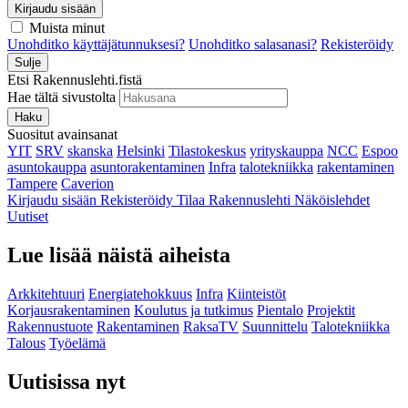
Kirjaudu sisään
Muista minut
Unohditko käyttäjätunnuksesi?
Unohditko salasanasi?
Rekisteröidy
Sulje
Etsi Rakennuslehti.fistä
Hae tältä sivustolta
Haku
Suositut avainsanat
YIT
SRV
skanska
Helsinki
Tilastokeskus
yrityskauppa
NCC
Espoo
asuntokauppa
asuntorakentaminen
Infra
talotekniikka
rakentaminen
Tampere
Caverion
Kirjaudu sisään
Rekisteröidy
Tilaa Rakennuslehti
Näköislehdet
Uutiset
Lue lisää näistä aiheista
Arkkitehtuuri
Energiatehokkuus
Infra
Kiinteistöt
Korjausrakentaminen
Koulutus ja tutkimus
Pientalo
Projektit
Rakennustuote
Rakentaminen
RaksaTV
Suunnittelu
Talotekniikka
Talous
Työelämä
Uutisissa nyt