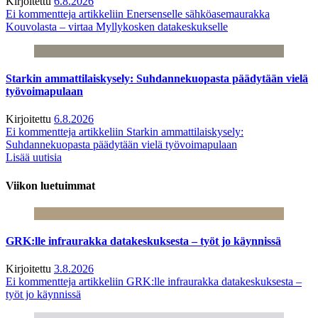
Kirjoitettu
6.8.2026
Ei kommentteja
artikkeliin Enersenselle sähköasemaurakka
Kouvolasta – virtaa Myllykosken datakeskukselle
Starkin ammattilaiskysely: Suhdannekuopasta päädytään vielä
työvoimapulaan
Kirjoitettu
6.8.2026
Ei kommentteja
artikkeliin Starkin ammattilaiskysely:
Suhdannekuopasta päädytään vielä työvoimapulaan
Lisää uutisia
Viikon luetuimmat
GRK:lle infraurakka datakeskuksesta – työt jo käynnissä
Kirjoitettu
3.8.2026
Ei kommentteja
artikkeliin GRK:lle infraurakka datakeskuksesta –
työt jo käynnissä