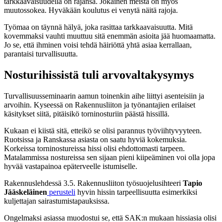
tarkkaavaisuudella on rajansa. Jokainen meistä on myös
muutossokea. Hyväkään koulutus ei venytä näitä rajoja.
Työmaa on täynnä hälyä, joka rasittaa tarkkaavaisuutta. Mitä
kovemmaksi vauhti muuttuu sitä enemmän asioita jää huomaamatta.
Jo se, että ihminen voisi tehdä häiriöttä yhtä asiaa kerrallaan,
parantaisi turvallisuutta.
Nosturihissistä tuli arvovaltakysymys
Turvallisuusseminaarin aamun toinenkin aihe liittyi asenteisiin ja
arvoihin. Kyseessä on Rakennusliiton ja työnantajien erilaiset
käsitykset siitä, pitäisikö torninosturiin päästä hissillä.
Kukaan ei kiistä sitä, etteikö se olisi parannus työviihtyvyyteen.
Ruotsissa ja Ranskassa asiasta on saatu hyviä kokemuksia.
Korkeissa torninostureissa hissi olisi ehdottomasti tarpeen.
Matalammissa nostureissa sen sijaan pieni kiipeäminen voi olla jopa
hyvää vastapainoa epäterveelle istumiselle.
Rakennuslehdessä 3.5. Rakennusliiton työsuojelusihteeri
Tapio
Jääskeläinen
perusteli
hyvin hissin tarpeellisuutta esimerkiksi
kuljettajan sairastumistapauksissa.
Ongelmaksi asiassa muodostui se, että SAK:n mukaan hissiasia olisi