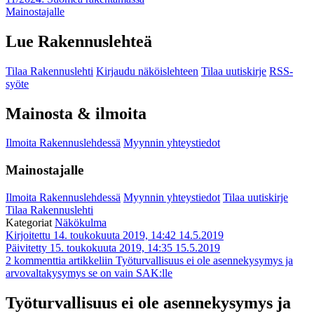
Mainostajalle
Lue Rakennuslehteä
Tilaa Rakennuslehti
Kirjaudu näköislehteen
Tilaa uutiskirje
RSS-
syöte
Mainosta & ilmoita
Ilmoita Rakennuslehdessä
Myynnin yhteystiedot
Mainostajalle
Ilmoita Rakennuslehdessä
Myynnin yhteystiedot
Tilaa uutiskirje
Tilaa Rakennuslehti
Kategoriat
Näkökulma
Kirjoitettu 14. toukokuuta 2019, 14:42
14.5.2019
Päivitetty 15. toukokuuta 2019, 14:35
15.5.2019
2 kommenttia
artikkeliin Työturvallisuus ei ole asennekysymys ja
arvovaltakysymys se on vain SAK:lle
Työturvallisuus ei ole asennekysymys ja