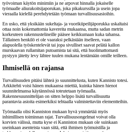
työvoiman käytön minimiin ja ne arpovat hinnalla jokaiselle
työmaalle aliurakoitsijaporukan, joka pikakurssilla ja usein jopa
vieraalla kielellä perehdytetään työmaan turvallisuusasioihin.
En usko, että yksikään sukeltaja- ja vuorikiipeilijäporukka uskaltaisi
ottaa noin kokemattomia kavereita mukaansa, mutta sadan metrin
korkeuteen rakennustelineille pääsee keikkumaan kuka tahansa.
Tällainen henkilö ei ole vaaraksi pelkästään itselleen, vaan
alapuolella työskentelevät tai jopa sivulliset saavat pelätä kallon
murskaavan rullamitan putoamista tai sitä, että huolimattomasti
pystyyn jätetty levy lähtee tuulen mukana lentämään omille teilleen.
Ihmisellä on rajansa
Turvallisuuden pitäisi lähteä jo suunnittelusta, kuten Kannisto totesi.
Arkkitehti voisi hänen mukaansa miettiä, kuinka hänen hienot
suunnitelmansa käytännössä toteutetaan työmaalla.
Rakennesuunnittelijan on sitten helppo lisätä turvallisuutta
parantavia asioita esimerkiksi tehtaalla valmistettaviin elementteihin.
Työmaalla olisi Kanniston mukaan hyvä ymmärtää myös
inhimillisen toiminnan rajat. Turvallisuusongelmat voivat olla
korvien välissä, mutta kyse ei Kanniston mukaan ole suinkaan
useinkaan asenteista vaan siitä, että ihmisen työmuistilla ja