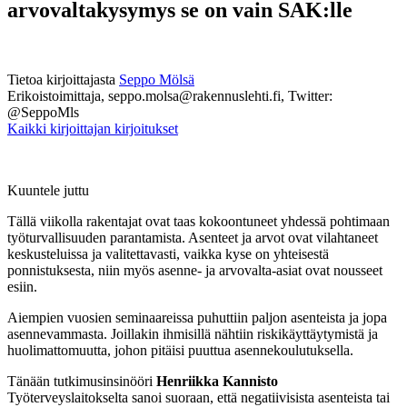
arvovaltakysymys se on vain SAK:lle
Tietoa kirjoittajasta
Seppo Mölsä
Erikoistoimittaja, seppo.molsa@rakennuslehti.fi, Twitter:
@SeppoMls
Kaikki kirjoittajan kirjoitukset
Kuuntele juttu
Tällä viikolla rakentajat ovat taas kokoontuneet yhdessä pohtimaan
työturvallisuuden parantamista. Asenteet ja arvot ovat vilahtaneet
keskusteluissa ja valitettavasti, vaikka kyse on yhteisestä
ponnistuksesta, niin myös asenne- ja arvovalta-asiat ovat nousseet
esiin.
Aiempien vuosien seminaareissa puhuttiin paljon asenteista ja jopa
asennevammasta. Joillakin ihmisillä nähtiin riskikäyttäytymistä ja
huolimattomuutta, johon pitäisi puuttua asennekoulutuksella.
Tänään tutkimusinsinööri
Henriikka Kannisto
Työterveyslaitokselta sanoi suoraan, että negatiivisista asenteista tai