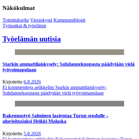
Näkökulmat
Toimitukselta
Vieraskynä
Kumppaniblogit
Työpaikat & työelämä
Työelämän uutisia
Starkin ammattilaiskysely: Suhdannekuopasta päädytään vielä
työvoimapulaan
Kirjoitettu
6.8.2026
Ei kommentteja
artikkeliin Starkin ammattilaiskysely:
Suhdannekuopasta päädytään vielä työvoimapulaan
Rakennustyö Salminen laajentaa Turun seudulle –
aluejohtajaksi Heikki Malaska
Kirjoitettu
5.8.2026