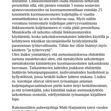
seurannut. Linkkunostureiden osalta muutosta tiettävästi
perusteltiin sillä, että pienten enintään 5 tonnia nostavien
ajoneuvonostureiden tai kuormamomentiltaan enintään 25
tonnimetrin kuormausnosturien kuljettajilta ei vaadita
ammattitutkintoa tai sen soveltuvaa osaa. Myös näihin
verrattuna torninosturin kuljettajan pätevyysvaatimusta
linkkunosturin kuljettamiseen ei voida pitää perusteltuna.
Muutoksella oli tarkoitus edistää linkkunostureiden
käyttämistä, koska tarkoituksenmukaisten laitteiden käytöllä ja
kehittyneen tekniikan täysimääräisellä hyödyntämisellä
parannetaan työturvallisuutta. Tähän itse olisin lisännyt myös
käsitteen ”ja työterveyttä”.
Olen lisäksi ymmärtänyt, että asetusmuutoksessa ehdotettiin
asetusta muutettavaksi siten, että metsätyöhön tarkoitettujen
metsätraktoriin kiinnitettyjen kuormausnosturien tarkastuksista
luovutaan. Tarkastettavien laitteiden joukkoon ehdotettiin
lisättävän betonipumppuautot, tuulivoimaloiden huoltohissit ja
hyllystöhissit, joissa henkilö kulkee laitteen mukana. Lisäksi
ns. kurottajat olisivat siirtyneet työnantajan antaman
kuljettajalupavaatimuksen piiriin kuten tietyt henkilönostimet,
ja että työntekijältä, joka kiinnittää taakan asennuskäyttöön
tarkoitettuun nosturiin, edellytettäisiin työnantajan kirjallinen
lupa.
Rakennusliiton puheenjohtaja Matti Harjuniemi totesi vuoden