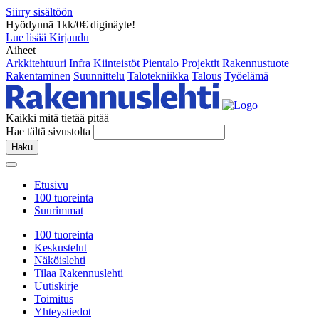
Siirry sisältöön
Hyödynnä 1kk/0€ diginäyte!
Lue lisää
Kirjaudu
Aiheet
Arkkitehtuuri
Infra
Kiinteistöt
Pientalo
Projektit
Rakennustuote
Rakentaminen
Suunnittelu
Talotekniikka
Talous
Työelämä
Kaikki mitä tietää pitää
Hae tältä sivustolta
Haku
Etusivu
100 tuoreinta
Suurimmat
100 tuoreinta
Keskustelut
Näköislehti
Tilaa Rakennuslehti
Uutiskirje
Toimitus
Yhteystiedot