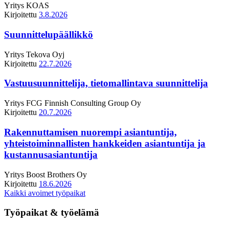
Yritys
KOAS
Kirjoitettu
3.8.2026
Suunnittelupäällikkö
Yritys
Tekova Oyj
Kirjoitettu
22.7.2026
Vastuusuunnittelija, tietomallintava suunnittelija
Yritys
FCG Finnish Consulting Group Oy
Kirjoitettu
20.7.2026
Rakennuttamisen nuorempi asiantuntija,
yhteistoiminnallisten hankkeiden asiantuntija ja
kustannusasiantuntija
Yritys
Boost Brothers Oy
Kirjoitettu
18.6.2026
Kaikki avoimet työpaikat
Työpaikat & työelämä