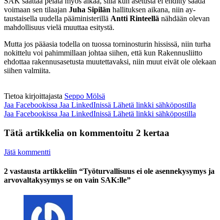
SAK saattaa pelata myös aikaa, sillä kun asetusta ei ehditty saada
voimaan sen tilaajan
Juha Sipilän
hallituksen aikana, niin ay-
taustaisella uudella pääministerillä
Antti Rinteellä
nähdään olevan
mahdollisuus vielä muuttaa esitystä.
Mutta jos pääasia todella on tuossa torninosturin hississä, niin turha
nokittelu voi pahimmillaan johtaa siihen, että kun Rakennusliitto
ehdottaa rakennusasetusta muutettavaksi, niin muut eivät ole olekaan
siihen valmiita.
Tietoa kirjoittajasta
Seppo Mölsä
Jaa Facebookissa
Jaa LinkedInissä
Lähetä linkki sähköpostilla
Jaa Facebookissa
Jaa LinkedInissä
Lähetä linkki sähköpostilla
Tätä artikkelia on kommentoitu 2 kertaa
Jätä kommentti
2 vastausta artikkeliin “Työturvallisuus ei ole asennekysymys ja
arvovaltakysymys se on vain SAK:lle”