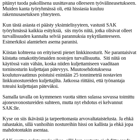
pitänyt tuoda pakollisena uusittavana olleeseen työvälineasetukseen.
Muiden kanta työryhmässä oli, että hissiasia kuuluu
rakennusasetuksen yhteyteen.
Kun tästä asiasta ei päästy yksimielisyyteen, vastusti SAK
työryhmässä kaikkia esityksiä, siis myös niitä, jotka olisivat olleet
turvallisuuden kannalta selviä parannuksia nykytilanteeseen.
Esimerkiksi alamiehen asema paranisi.
Kiistan kohteena on erityisesti pienet linkkinosturit. Ne parantaisivat
kiistatta omakotityömaiden nostojen turvallisuutta. Siti niitä on
käytössä vain vähän, koska niiden kuljettamiseen vaaditaan
torninosturin kuljettajan pätevyys. Muutosehdotuksessa
koulutusvaatimus poistuisi enintään 25 tonnimetriä nostavien
linkkunostureiden kuljettajilta. Jatkossa riittäisi, että työnantaja
toteaisi kuljettajan päteväksi.
Samalla tavalla on kymmenen vuotta sitten sulassa sovussa toimittu
ajoneuvonostureiden suhteen, mutta nyt ehdotus ei kelvannut
SAK:lle.
Kyse on siis ikävästä ja tarpeettomasta arvovaltataistelusta. Ja ehkä
rahastakin, sillä vanhoihin nostureihin hissi on kallista ja ehkä jopa
mahdotontakin asentaa.