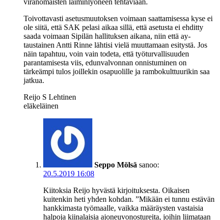
viranomaisten laiminlyöneen tehtäviään.
Toivottavasti asetusmuutoksen voimaan saattamisessa kyse ei
ole siitä, että SAK pelasi aikaa sillä, että asetusta ei ehditty
saada voimaan Sipilän hallituksen aikana, niin että ay-
taustainen Antti Rinne lähtisi vielä muuttamaan esitystä. Jos
näin tapahtuu, voin vain todeta, että työturvallisuuden
parantamisesta viis, edunvalvonnan onnistuminen on
tärkeämpi tulos joillekin osapuolille ja rambokulttuurikin saa
jatkua.
Reijo S Lehtinen
eläkeläinen
Seppo Mölsä
sanoo:
20.5.2019 16:08
Kiitoksia Reijo hyvästä kirjoituksesta. Oikaisen
kuitenkin heti yhden kohdan. ”Mikään ei tunnu estävän
hankkimasta työmaalle, vaikka määräysten vastaisia
halpoja kiinalaisia ajoneuvonostureita, joihin liimataan