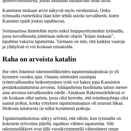
ajoneuvonostureita, joihin liimataan hämäävästi omat tarrat.
Kanniston mukaan arvot näkyvät myös viestinnässä. Onko
työmaalla esimerkiksi liian kiire tehdä asioita turvallisesti, kuten
Kannisto epäili joskus tapahtuvan.
Seminaarissa ihmeteltiin myös miksi huippuyritystenkin työmailla,
jossa turvallisuutta johdetaan tarkoin ohjein ”kirjan mukaan”,
tapahtuu vakavia tapaturmia. Varmaan on niin, että kaikkia vaaroja
ja yllätyksiä ei voi koskaan ennakoida.
Raha on arvoista katalin
Itse olen listannut rakennusliikkeiden tapaturmataajuuksia jo yli
kymmen vuoden ajan. Omasta mielestäni uusimpia
työturvallisuuden heikentymisen syitä voi hakea jopa Kanniston
peräänkuuluttamista arvoista. Juhlapuheista huolimatta talous menee
aina arvoissa turvallisuuden edelle. Ainakaan Rakennuslehdessä ei
ole koskaan ollut uutista, jossa olisi kerrottu, että toimitusjohtaja olisi
saanut potkut, koska yrityksen tapaturmataajuus oli noussut liikaa.
Heikosta tuloksesta on tullut kymmeniä potkuja.
Tapaturmatilastoissa näkyy selvästi, että silloin, kun työmailla on
kokenein työvoima jäljellä, tapahtuu vähiten tapaturmia. Silti
rakennusliikkeet ovat tällä vuosikymmenellä vähentäneet oman