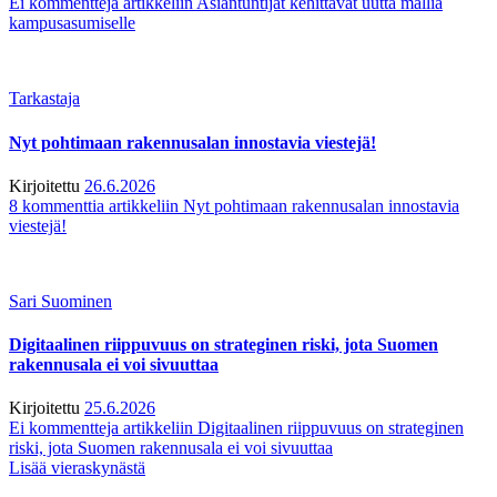
Ei kommentteja
artikkeliin Asiantuntijat kehittävät uutta mallia
kampusasumiselle
Tarkastaja
Nyt pohtimaan rakennusalan innostavia viestejä!
Kirjoitettu
26.6.2026
8 kommenttia
artikkeliin Nyt pohtimaan rakennusalan innostavia
viestejä!
Sari Suominen
Digitaalinen riippuvuus on strateginen riski, jota Suomen
rakennusala ei voi sivuuttaa
Kirjoitettu
25.6.2026
Ei kommentteja
artikkeliin Digitaalinen riippuvuus on strateginen
riski, jota Suomen rakennusala ei voi sivuuttaa
Lisää vieraskynästä