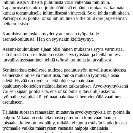
inhimillisistä virheistä puhumista voisi vähentää minimiin.
Tapaturmaselostuksen johtopäätöksiä ei hänen mukaansa kannata
kuitata toteamuksella inhimillisestä virheestä. Se ei johda mihinkään.
Parempi olisi pohtia, onko inhimillinen virhe ollut oire järjestelmän
heikkouksista.
Kannistoa on joskus pyydetty antamaan työpaikolle
asennekoulutusta. Hän on syystäkin kieltäytynyt.
Asennekoulutuksen sijaan olisi hänen mukaansa syytä varmistaa,
että ihmisillä on realistinen riskikäsitys työstään ja heillä on hyvä
turvallisuusosaaminen tehdä työnsä kunnolla ja turvallisesti.
Seminaarissa esitellyssä uudessa paalutustyön turvallisuusohjeessa
esimerkiksi on selvä muistilista, minkä mukaan työntekijä osaa
edetä. Hyvää on myös se, että ohjeessa mainitaan
paalutustyökoneiden määräaikaiset tarkastukset. Arvokysymyksenä
voi sen sijaan pohtia sitä, että onko tämä riittävä ohjauskeino
työmaille vai pitääkö työmaat pakottaa siihen viemällä vaatimus
asetukseen.
Tällaisia suoraan rahassakin mitattavia arvokysymyksiä on työmailla
paljon. Mikään ei estä tekemästä paremmin kuin vaaditaan ja
toisaalta, kuten on nyt nähty, mikään ei tunnu estävän hankkimasta
työmaalle vaikka määräysten vastaisia halpoja kiinalaisia