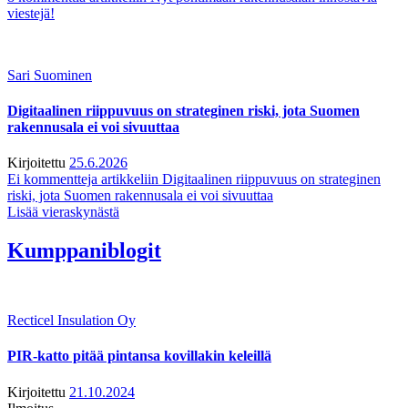
viestejä!
Sari Suominen
Digitaalinen riippuvuus on strateginen riski, jota Suomen
rakennusala ei voi sivuuttaa
Kirjoitettu
25.6.2026
Ei kommentteja
artikkeliin Digitaalinen riippuvuus on strateginen
riski, jota Suomen rakennusala ei voi sivuuttaa
Lisää vieraskynästä
Kumppaniblogit
Recticel Insulation Oy
PIR-katto pitää pintansa kovillakin keleillä
Kirjoitettu
21.10.2024