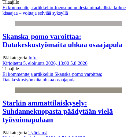
Tilaajille
Ei kommentteja
artikkeliin Joensuun uudesta uimahallista kolme
kisaajaa – voittaja selviää syksyllä
Skanska-pomo varoittaa:
Datakeskustyömaita uhkaa osaajapula
Pääkategoria
Infra
Kirjoitettu 5. elokuuta 2026, 13:00
5.8.2026
Tilaajille
Ei kommentteja
artikkeliin Skanska-pomo varoittaa:
Datakeskustyömaita uhkaa osaajapula
Starkin ammattilaiskysely:
Suhdannekuopasta päädytään vielä
työvoimapulaan
Pääkategoria
Työelämä