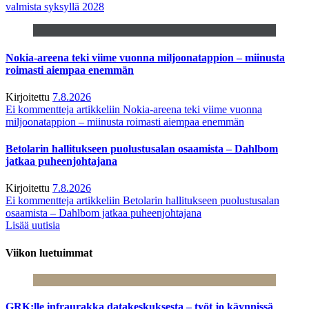
valmista syksyllä 2028
Nokia-areena teki viime vuonna miljoonatappion – miinusta
roimasti aiempaa enemmän
Kirjoitettu
7.8.2026
Ei kommentteja
artikkeliin Nokia-areena teki viime vuonna
miljoonatappion – miinusta roimasti aiempaa enemmän
Betolarin hallitukseen puolustusalan osaamista – Dahlbom
jatkaa puheenjohtajana
Kirjoitettu
7.8.2026
Ei kommentteja
artikkeliin Betolarin hallitukseen puolustusalan
osaamista – Dahlbom jatkaa puheenjohtajana
Lisää uutisia
Viikon luetuimmat
GRK:lle infraurakka datakeskuksesta – työt jo käynnissä