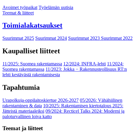
Avoimet työpaikat
Työelämän uutisia
Teemat & liitteet
Toimialakatsaukset
Suurimmat 2025
Suurimmat 2024
Suurimmat 2023
Suurimmat 2022
Kaupalliset liitteet
11/2025: Suomea rakentamassa
12/2024: INFRA-lehti
11/2024:
Suomea rakentamassa
11/2023: Jokka − Rakennusteollisuus RT:n
lehti kestävästä rakentamisesta
Tapahtumia
Urapolkuja-oppilaitoskiertue 2026-2027
05/2026: Vähähiilinen
rakentaminen & data
10/2025: Rakentamisen kiertotalous 2025:
Jätteistä materiaaleiksi
09/2024: Recticel Talks 2024: Moderni ja
paloturvallinen loiva katto
Teemat ja liitteet