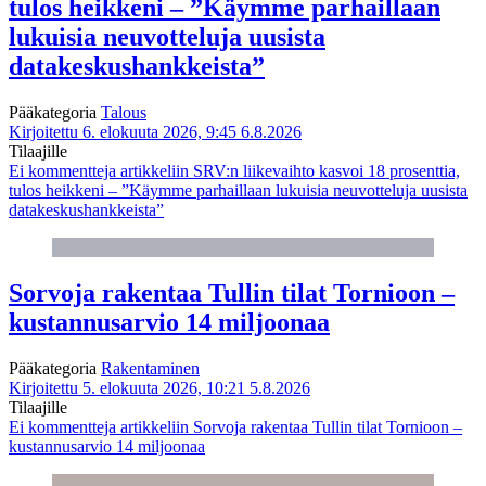
tulos heikkeni – ”Käymme parhaillaan
lukuisia neuvotteluja uusista
datakeskushankkeista”
Pääkategoria
Talous
Kirjoitettu 6. elokuuta 2026, 9:45
6.8.2026
Tilaajille
Ei kommentteja
artikkeliin SRV:n liikevaihto kasvoi 18 prosenttia,
tulos heikkeni – ”Käymme parhaillaan lukuisia neuvotteluja uusista
datakeskushankkeista”
Sorvoja rakentaa Tullin tilat Tornioon –
kustannusarvio 14 miljoonaa
Pääkategoria
Rakentaminen
Kirjoitettu 5. elokuuta 2026, 10:21
5.8.2026
Tilaajille
Ei kommentteja
artikkeliin Sorvoja rakentaa Tullin tilat Tornioon –
kustannusarvio 14 miljoonaa