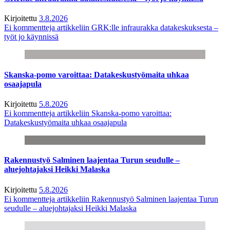
Kirjoitettu
3.8.2026
Ei kommentteja
artikkeliin GRK:lle infraurakka datakeskuksesta –
työt jo käynnissä
Skanska-pomo varoittaa: Datakeskustyömaita uhkaa
osaajapula
Kirjoitettu
5.8.2026
Ei kommentteja
artikkeliin Skanska-pomo varoittaa:
Datakeskustyömaita uhkaa osaajapula
Rakennustyö Salminen laajentaa Turun seudulle –
aluejohtajaksi Heikki Malaska
Kirjoitettu
5.8.2026
Ei kommentteja
artikkeliin Rakennustyö Salminen laajentaa Turun
seudulle – aluejohtajaksi Heikki Malaska