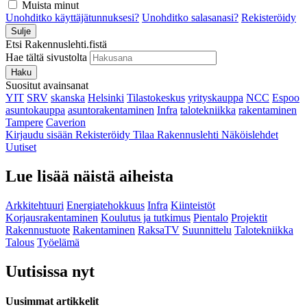
Muista minut
Unohditko käyttäjätunnuksesi?
Unohditko salasanasi?
Rekisteröidy
Sulje
Etsi Rakennuslehti.fistä
Hae tältä sivustolta
Haku
Suositut avainsanat
YIT
SRV
skanska
Helsinki
Tilastokeskus
yrityskauppa
NCC
Espoo
asuntokauppa
asuntorakentaminen
Infra
talotekniikka
rakentaminen
Tampere
Caverion
Kirjaudu sisään
Rekisteröidy
Tilaa Rakennuslehti
Näköislehdet
Uutiset
Lue lisää näistä aiheista
Arkkitehtuuri
Energiatehokkuus
Infra
Kiinteistöt
Korjausrakentaminen
Koulutus ja tutkimus
Pientalo
Projektit
Rakennustuote
Rakentaminen
RaksaTV
Suunnittelu
Talotekniikka
Talous
Työelämä
Uutisissa nyt
Uusimmat artikkelit