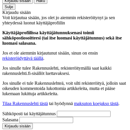
Kirjaudu sisään
Haku
Sulje
Kirjaudu sisään
Voit kirjautua sisään, jos olet jo aiemmin rekisteröitynyt ja sen
yhteydessä luonut käyttäjäprofiilin
Käyttäjäprofiilissa käyttäjätunnuksenasi toimii
sähköpostiosoitteesi (tai itse luomasi käyttäjätunnus) sekä itse
luomasi salasana.
Jos et ole aiemmin kirjautunut sisään, sinun on ensin
rekisteröidyttävä täällä
.
Jos sinulle tulee Rakennuslehti, rekisteröitymällä saat kaikki
rakennuslehti.fi-sisällöt luettavaksesi.
Jos sinulle ei tule Rakennuslehteä, voit silti rekisteröityä, jolloin saat
oikeuden kommentoida lukottomia artikkeleita, mutta et pääse
lukemaan lukittuja artikkeleita.
Tilaa Rakennuslehti tästä
tai hyödynnä
maksuton koejakso tästä
.
Sähköposti tai käyttäjätunnus
Salasana
Kirjaudu sisään