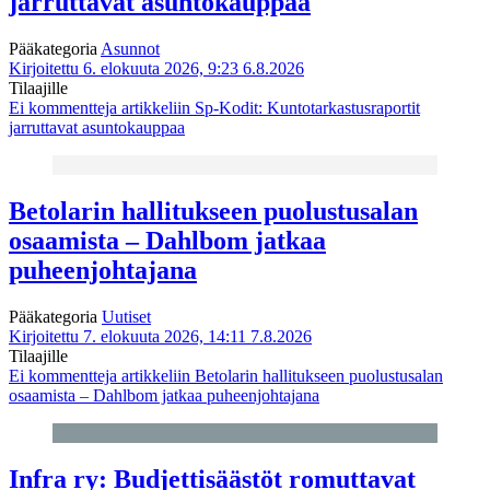
jarruttavat asuntokauppaa
Pääkategoria
Asunnot
Kirjoitettu 6. elokuuta 2026, 9:23
6.8.2026
Tilaajille
Ei kommentteja
artikkeliin Sp-Kodit: Kuntotarkastusraportit
jarruttavat asuntokauppaa
Betolarin hallitukseen puolustusalan
osaamista – Dahlbom jatkaa
puheenjohtajana
Pääkategoria
Uutiset
Kirjoitettu 7. elokuuta 2026, 14:11
7.8.2026
Tilaajille
Ei kommentteja
artikkeliin Betolarin hallitukseen puolustusalan
osaamista – Dahlbom jatkaa puheenjohtajana
Infra ry: Budjettisäästöt romuttavat