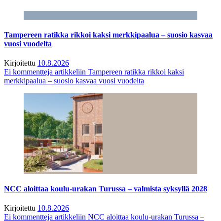
Tampereen ratikka rikkoi kaksi merkkipaalua – suosio kasvaa
vuosi vuodelta
Kirjoitettu
10.8.2026
Ei kommentteja
artikkeliin Tampereen ratikka rikkoi kaksi
merkkipaalua – suosio kasvaa vuosi vuodelta
NCC aloittaa koulu-urakan Turussa – valmista syksyllä 2028
Kirjoitettu
10.8.2026
Ei kommentteja
artikkeliin NCC aloittaa koulu-urakan Turussa –