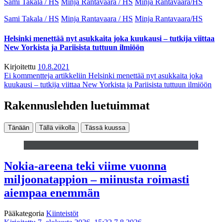
Sami Takala / HS
Minja Rantavaara / HS
Minja Rantavaara/HS
Sami Takala / HS
Minja Rantavaara / HS
Minja Rantavaara/HS
Helsinki menettää nyt asukkaita joka kuukausi – tutkija viittaa
New Yorkista ja Pariisista tuttuun ilmiöön
Kirjoitettu
10.8.2021
Ei kommentteja
artikkeliin Helsinki menettää nyt asukkaita joka
kuukausi – tutkija viittaa New Yorkista ja Pariisista tuttuun ilmiöön
Rakennuslehden luetuimmat
Tänään
Tällä viikolla
Tässä kuussa
Nokia-areena teki viime vuonna
miljoonatappion – miinusta roimasti
aiempaa enemmän
Pääkategoria
Kiinteistöt