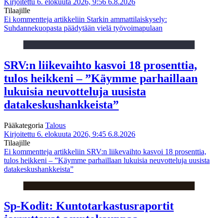
Kirjoitettu 6. elokuuta 2026, 9:56
6.8.2026
Tilaajille
Ei kommentteja
artikkeliin Starkin ammattilaiskysely:
Suhdannekuopasta päädytään vielä työvoimapulaan
SRV:n liikevaihto kasvoi 18 prosenttia,
tulos heikkeni – ”Käymme parhaillaan
lukuisia neuvotteluja uusista
datakeskushankkeista”
Pääkategoria
Talous
Kirjoitettu 6. elokuuta 2026, 9:45
6.8.2026
Tilaajille
Ei kommentteja
artikkeliin SRV:n liikevaihto kasvoi 18 prosenttia,
tulos heikkeni – ”Käymme parhaillaan lukuisia neuvotteluja uusista
datakeskushankkeista”
Sp-Kodit: Kuntotarkastusraportit