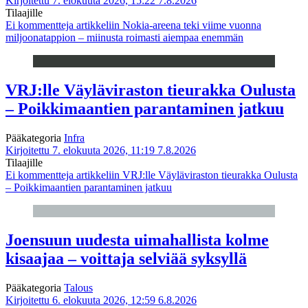
Kirjoitettu 7. elokuuta 2026, 15:22
7.8.2026
Tilaajille
Ei kommentteja
artikkeliin Nokia-areena teki viime vuonna
miljoonatappion – miinusta roimasti aiempaa enemmän
VRJ:lle Väyläviraston tieurakka Oulusta
– Poikkimaantien parantaminen jatkuu
Pääkategoria
Infra
Kirjoitettu 7. elokuuta 2026, 11:19
7.8.2026
Tilaajille
Ei kommentteja
artikkeliin VRJ:lle Väyläviraston tieurakka Oulusta
– Poikkimaantien parantaminen jatkuu
Joensuun uudesta uimahallista kolme
kisaajaa – voittaja selviää syksyllä
Pääkategoria
Talous
Kirjoitettu 6. elokuuta 2026, 12:59
6.8.2026