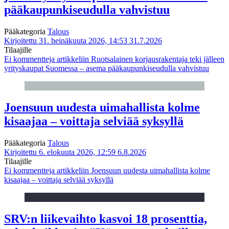
pääkaupunkiseudulla vahvistuu
Pääkategoria
Talous
Kirjoitettu 31. heinäkuuta 2026, 14:53
31.7.2026
Tilaajille
Ei kommentteja
artikkeliin Ruotsalainen korjausrakentaja teki jälleen
yrityskaupat Suomessa – asema pääkaupunkiseudulla vahvistuu
Joensuun uudesta uimahallista kolme
kisaajaa – voittaja selviää syksyllä
Pääkategoria
Talous
Kirjoitettu 6. elokuuta 2026, 12:59
6.8.2026
Tilaajille
Ei kommentteja
artikkeliin Joensuun uudesta uimahallista kolme
kisaajaa – voittaja selviää syksyllä
SRV:n liikevaihto kasvoi 18 prosenttia,