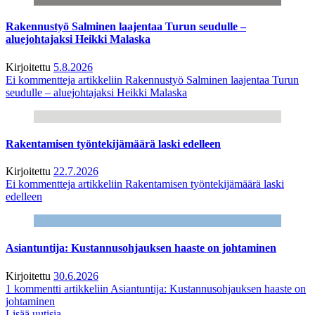
Rakennustyö Salminen laajentaa Turun seudulle –
aluejohtajaksi Heikki Malaska
Kirjoitettu
5.8.2026
Ei kommentteja
artikkeliin Rakennustyö Salminen laajentaa Turun
seudulle – aluejohtajaksi Heikki Malaska
Rakentamisen työntekijämäärä laski edelleen
Kirjoitettu
22.7.2026
Ei kommentteja
artikkeliin Rakentamisen työntekijämäärä laski
edelleen
Asiantuntija: Kustannusohjauksen haaste on johtaminen
Kirjoitettu
30.6.2026
1 kommentti
artikkeliin Asiantuntija: Kustannusohjauksen haaste on
johtaminen
Lisää uutisia