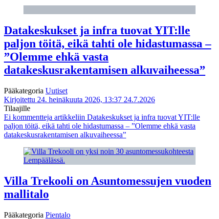
Datakeskukset ja infra tuovat YIT:lle
paljon töitä, eikä tahti ole hidastumassa –
”Olemme ehkä vasta
datakeskusrakentamisen alkuvaiheessa”
Pääkategoria
Uutiset
Kirjoitettu 24. heinäkuuta 2026, 13:37
24.7.2026
Tilaajille
Ei kommentteja
artikkeliin Datakeskukset ja infra tuovat YIT:lle
paljon töitä, eikä tahti ole hidastumassa – ”Olemme ehkä vasta
datakeskusrakentamisen alkuvaiheessa”
Villa Trekooli on Asuntomessujen vuoden
mallitalo
Pääkategoria
Pientalo