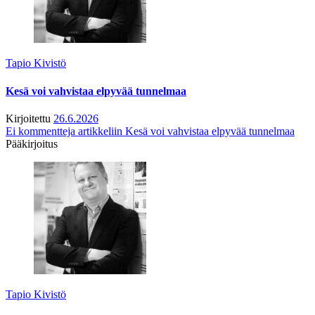
Tapio Kivistö
Kesä voi vahvistaa elpyvää tunnelmaa
Kirjoitettu
26.6.2026
Ei kommentteja
artikkeliin Kesä voi vahvistaa elpyvää tunnelmaa
Pääkirjoitus
Tapio Kivistö