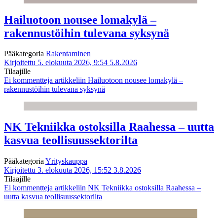
Hailuotoon nousee lomakylä –
rakennustöihin tulevana syksynä
Pääkategoria
Rakentaminen
Kirjoitettu 5. elokuuta 2026, 9:54
5.8.2026
Tilaajille
Ei kommentteja
artikkeliin Hailuotoon nousee lomakylä –
rakennustöihin tulevana syksynä
NK Tekniikka ostoksilla Raahessa – uutta
kasvua teollisuussektorilta
Pääkategoria
Yrityskauppa
Kirjoitettu 3. elokuuta 2026, 15:52
3.8.2026
Tilaajille
Ei kommentteja
artikkeliin NK Tekniikka ostoksilla Raahessa –
uutta kasvua teollisuussektorilta