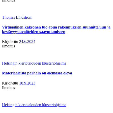
Ilmoitus
Thomas Lindstrom
Virtuaalinen kaksonen tuo apua rakennuksien suunnitteluun ja
kestävyystavoitteiden saavuttamiseen
Kirjoitettu
24.6.2024
Ilmoitus
Helsingin kiertotalouden klusteriohjelma
Materiaaleista parhain on olemassa oleva
Kirjoitettu
18.9.2023
Ilmoitus
Helsingin kiertotalouden klusteriohjelma