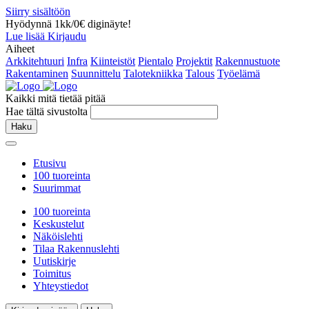
Siirry sisältöön
Hyödynnä 1kk/0€ diginäyte!
Lue lisää
Kirjaudu
Aiheet
Arkkitehtuuri
Infra
Kiinteistöt
Pientalo
Projektit
Rakennustuote
Rakentaminen
Suunnittelu
Talotekniikka
Talous
Työelämä
Kaikki mitä tietää pitää
Hae tältä sivustolta
Haku
Etusivu
100 tuoreinta
Suurimmat
100 tuoreinta
Keskustelut
Näköislehti
Tilaa Rakennuslehti
Uutiskirje
Toimitus
Yhteystiedot