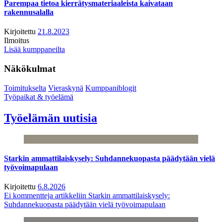
Parempaa tietoa kierrätysmateriaaleista kaivataan
rakennusalalla
Kirjoitettu
21.8.2023
Ilmoitus
Lisää kumppaneilta
Näkökulmat
Toimitukselta
Vieraskynä
Kumppaniblogit
Työpaikat & työelämä
Työelämän uutisia
Starkin ammattilaiskysely: Suhdannekuopasta päädytään vielä
työvoimapulaan
Kirjoitettu
6.8.2026
Ei kommentteja
artikkeliin Starkin ammattilaiskysely:
Suhdannekuopasta päädytään vielä työvoimapulaan