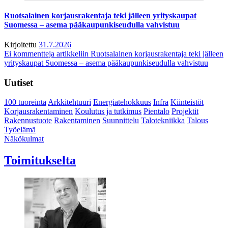
Ruotsalainen korjausrakentaja teki jälleen yrityskaupat
Suomessa – asema pääkaupunkiseudulla vahvistuu
Kirjoitettu
31.7.2026
Ei kommentteja
artikkeliin Ruotsalainen korjausrakentaja teki jälleen
yrityskaupat Suomessa – asema pääkaupunkiseudulla vahvistuu
Uutiset
100 tuoreinta
Arkkitehtuuri
Energiatehokkuus
Infra
Kiinteistöt
Korjausrakentaminen
Koulutus ja tutkimus
Pientalo
Projektit
Rakennustuote
Rakentaminen
Suunnittelu
Talotekniikka
Talous
Työelämä
Näkökulmat
Toimitukselta