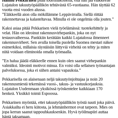
Hannu Pekkarinen
pitää todennäköisenä, että hän jää eläkkeelle
Lujatalon takuutyöpäällikön tehtävästä 65-vuotiaana. Hän täyttää 62
vuotta ensi vuoden alussa.
”Eläkkeellä aion olla mökillämme Leppävirralla. Siellä riittää
rakennettavaa ja kalasteltavaa. Minulla ei ole ongelmia olla jouten.”
Kaksi asiaa pitää Pekkarisen vielä työelämässä: tuotekehittely ja
velat. Hän on ideoinut rakennusvirhepankin, joka on nyt
testausvaiheessa. Pankkiin kerätään kaikki Lujatalossa ilmenneet
rakennusvirheet. Sen avulla toisella puolella Suomea mestari näkee
esimerkiksi, millaisia räystäisiin liittyviä virheitä on tehty ja miten
niitä voidaan eliminoida omalla työmaalla.
”En halua jäädä eläkkeelle ennen kuin olen saanut virhepankin
valmiiksi. Ideointi motivoi minua. En voisi olla sellaisen työnantajan
palveluksessa, joka ei siihen antaisi vapauksia.”
Pekkarisella on alaisenaan neljä takuutyönjohtajaa ja noin 20
rakennusmiestä tekemässä vuosi-, takuu- ja vastuukorjauksia.
Lujatalon Uudenmaan yksikössä työskentelee kaikkiaan 170
henkeä. Yksikkö toimii Espoossa.
Pekkarinen myöntää, ettei takuutyöpäällikön työstä nauti joka päivä.
Asiakkailta ei heru kiitosta, ja lehmänhermot ovat tarpeen. Mies on
jopa kerran saanut tappouhkauksenkin. Hyvä työilmapiiri auttaa
häntä jaksamaan.