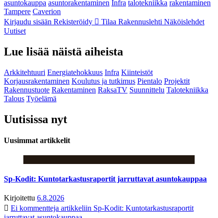
asuntokauppa
asuntorakentaminen
Infra
talotekniikka
rakentaminen
Tampere
Caverion
Kirjaudu sisään
Rekisteröidy
Tilaa Rakennuslehti
Näköislehdet
Uutiset
Lue lisää näistä aiheista
Arkkitehtuuri
Energiatehokkuus
Infra
Kiinteistöt
Korjausrakentaminen
Koulutus ja tutkimus
Pientalo
Projektit
Rakennustuote
Rakentaminen
RaksaTV
Suunnittelu
Talotekniikka
Talous
Työelämä
Uutisissa nyt
Uusimmat artikkelit
Sp-Kodit: Kuntotarkastusraportit jarruttavat asuntokauppaa
Kirjoitettu
6.8.2026
Ei kommentteja
artikkeliin Sp-Kodit: Kuntotarkastusraportit
jarruttavat asuntokauppaa