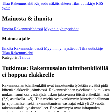
Tilaa Rakennuslehti
Kirjaudu näköislehteen
Tilaa uutiskirje
RSS-
syöte
Mainosta & ilmoita
Ilmoita Rakennuslehdessä
Myynnin yhteystiedot
Mainostajalle
Ilmoita Rakennuslehdessä
Myynnin yhteystiedot
Tilaa uutiskirje
Tilaa Rakennuslehti
Kategoriat
Talous
Tutkimus: Rakennusalan toimihenkilöillä
ei hoppua eläkkeelle
Rakennusalan toimihenkilöt ovat innostuneita työstään eivätkä pidä
kiirettä eläkkeelle jäämisessä. Rakennuslehden työelämätutkimuksen
mukaan suuri osa vastaajista uskoo jaksavansa töissä eläkeikään asti
(3,9, asteikolla 1–5). Tätä mieltä ovat vankimmin kiinteistöhallinnan
ja -sijoittamisen sekä rakennuttamisen vastaajat sekä yli 20 vuotta
rakennusalalla työskennelleet. Epävarmimpia ovat infrapuolen