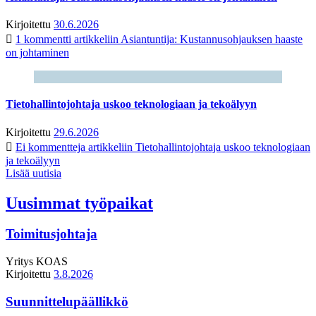
Kirjoitettu
30.6.2026
1 kommentti
artikkeliin Asiantuntija: Kustannusohjauksen haaste
on johtaminen
Tietohallintojohtaja uskoo teknologiaan ja tekoälyyn
Kirjoitettu
29.6.2026
Ei kommentteja
artikkeliin Tietohallintojohtaja uskoo teknologiaan
ja tekoälyyn
Lisää uutisia
Uusimmat työpaikat
Toimitusjohtaja
Yritys
KOAS
Kirjoitettu
3.8.2026
Suunnittelupäällikkö