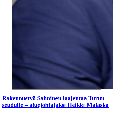
Rakennustyö Salminen laajentaa Turun
seudulle – aluejohtajaksi Heikki Malaska