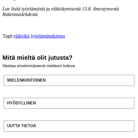
Lue lisää työelämästä ja eläköitymisestä 15.8. ilmestyneestä
Rakennuslehdestä
Tagit
eläkeikä
työelämätutkimus
Mitä mieltä olit jutusta?
Vastaa ensimmäisenä mieleen tuleva
MIELENKIINTOINEN
HYÖDYLLINEN
UUTTA TIETOA