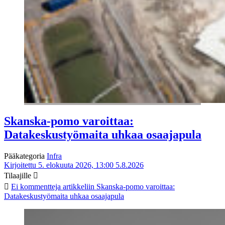
Skanska-pomo varoittaa:
Datakeskustyömaita uhkaa osaajapula
Pääkategoria
Infra
Kirjoitettu 5. elokuuta 2026, 13:00
5.8.2026
Tilaajille
Ei kommentteja
artikkeliin Skanska-pomo varoittaa:
Datakeskustyömaita uhkaa osaajapula