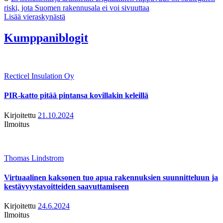
riski, jota Suomen rakennusala ei voi sivuuttaa
Lisää vieraskynästä
Kumppaniblogit
Recticel Insulation Oy
PIR-katto pitää pintansa kovillakin keleillä
Kirjoitettu
21.10.2024
Ilmoitus
Thomas Lindstrom
Virtuaalinen kaksonen tuo apua rakennuksien suunnitteluun ja
kestävyystavoitteiden saavuttamiseen
Kirjoitettu
24.6.2024
Ilmoitus