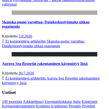
vahvistuu
Skanska-pomo varoittaa: Datakeskustyömaita uhkaa
osaajapula
Kirjoitettu
5.8.2026
Ei kommentteja
artikkeliin Skanska-pomo varoittaa:
Datakeskustyömaita uhkaa osaajapula
Aurora Sea Resortin rakentaminen käynnistyy Iissä
Kirjoitettu
30.7.2026
Ei kommentteja
artikkeliin Aurora Sea Resortin rakentaminen
käynnistyy Iissä
Uutiset
100 tuoreinta
Arkkitehtuuri
Energiatehokkuus
Infra
Kiinteistöt
Korjausrakentaminen
Koulutus ja tutkimus
Pientalo
Projektit