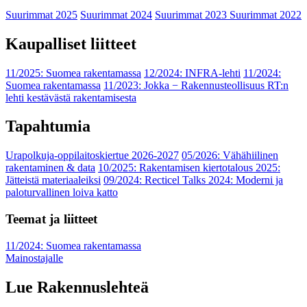
Suurimmat 2025
Suurimmat 2024
Suurimmat 2023
Suurimmat 2022
Kaupalliset liitteet
11/2025: Suomea rakentamassa
12/2024: INFRA-lehti
11/2024:
Suomea rakentamassa
11/2023: Jokka − Rakennusteollisuus RT:n
lehti kestävästä rakentamisesta
Tapahtumia
Urapolkuja-oppilaitoskiertue 2026-2027
05/2026: Vähähiilinen
rakentaminen & data
10/2025: Rakentamisen kiertotalous 2025:
Jätteistä materiaaleiksi
09/2024: Recticel Talks 2024: Moderni ja
paloturvallinen loiva katto
Teemat ja liitteet
11/2024: Suomea rakentamassa
Mainostajalle
Lue Rakennuslehteä