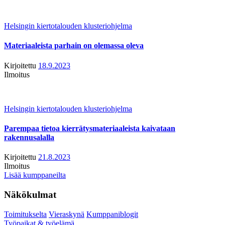
Helsingin kiertotalouden klusteriohjelma
Materiaaleista parhain on olemassa oleva
Kirjoitettu
18.9.2023
Ilmoitus
Helsingin kiertotalouden klusteriohjelma
Parempaa tietoa kierrätysmateriaaleista kaivataan
rakennusalalla
Kirjoitettu
21.8.2023
Ilmoitus
Lisää kumppaneilta
Näkökulmat
Toimitukselta
Vieraskynä
Kumppaniblogit
Työpaikat & työelämä