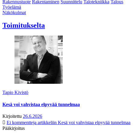
Rakennustuote
Rakentaminen
Suunnittelu
Talotekniikka
Talous
Työelämä
Näkökulmat
Toimitukselta
Tapio Kivistö
Kesä voi vahvistaa elpyvää tunnelmaa
Kirjoitettu
26.6.2026
Ei kommentteja
artikkeliin Kesä voi vahvistaa elpyvää tunnelmaa
Pääkirjoitus