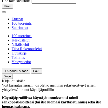
Hae tältä sivustolta
Haku
Etusivu
100 tuoreinta
Suurimmat
100 tuoreinta
Keskustelut
Näköislehti
Tilaa Rakennuslehti
Uutiskirje
Toimitus
Yhteystiedot
Kirjaudu sisään
Haku
Sulje
Kirjaudu sisään
Voit kirjautua sisään, jos olet jo aiemmin rekisteröitynyt ja sen
yhteydessä luonut käyttäjäprofiilin
Käyttäjäprofiilissa käyttäjätunnuksenasi toimii
sähköpostiosoitteesi (tai itse luomasi käyttäjätunnus) sekä itse
luomasi salasana.