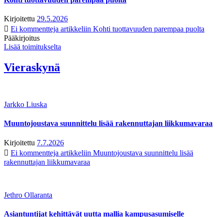
Kirjoitettu
29.5.2026
Ei kommentteja
artikkeliin Kohti tuottavuuden parempaa puolta
Pääkirjoitus
Lisää toimitukselta
Vieraskynä
Jarkko Liuska
Muuntojoustava suunnittelu lisää rakennuttajan liikkumavaraa
Kirjoitettu
7.7.2026
Ei kommentteja
artikkeliin Muuntojoustava suunnittelu lisää
rakennuttajan liikkumavaraa
Jethro Ollaranta
Asiantuntijat kehittävät uutta mallia kampusasumiselle