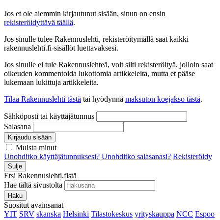
Jos et ole aiemmin kirjautunut sisään, sinun on ensin
rekisteröidyttävä täällä
.
Jos sinulle tulee Rakennuslehti, rekisteröitymällä saat kaikki
rakennuslehti.fi-sisällöt luettavaksesi.
Jos sinulle ei tule Rakennuslehteä, voit silti rekisteröityä, jolloin saat
oikeuden kommentoida lukottomia artikkeleita, mutta et pääse
lukemaan lukittuja artikkeleita.
Tilaa Rakennuslehti tästä
tai hyödynnä
maksuton koejakso tästä
.
Sähköposti tai käyttäjätunnus
Salasana
Kirjaudu sisään
Muista minut
Unohditko käyttäjätunnuksesi?
Unohditko salasanasi?
Rekisteröidy
Sulje
Etsi Rakennuslehti.fistä
Hae tältä sivustolta
Haku
Suositut avainsanat
YIT
SRV
skanska
Helsinki
Tilastokeskus
yrityskauppa
NCC
Espoo