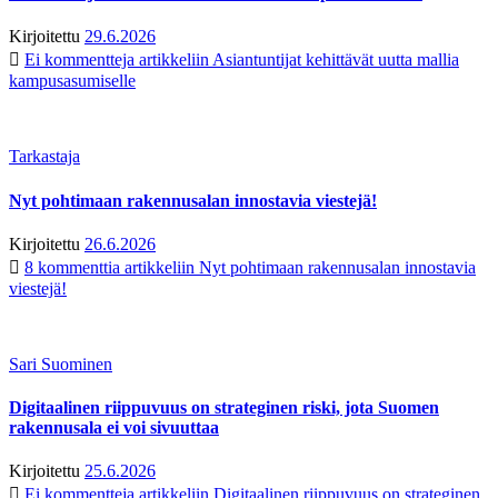
Kirjoitettu
29.6.2026
Ei kommentteja
artikkeliin Asiantuntijat kehittävät uutta mallia
kampusasumiselle
Tarkastaja
Nyt pohtimaan rakennusalan innostavia viestejä!
Kirjoitettu
26.6.2026
8 kommenttia
artikkeliin Nyt pohtimaan rakennusalan innostavia
viestejä!
Sari Suominen
Digitaalinen riippuvuus on strateginen riski, jota Suomen
rakennusala ei voi sivuuttaa
Kirjoitettu
25.6.2026
Ei kommentteja
artikkeliin Digitaalinen riippuvuus on strateginen