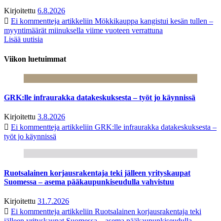
Kirjoitettu
6.8.2026
Ei kommentteja
artikkeliin Mökkikauppa kangistui kesän tullen –
myyntimäärät miinuksella viime vuoteen verrattuna
Lisää uutisia
Viikon luetuimmat
GRK:lle infraurakka datakeskuksesta – työt jo käynnissä
Kirjoitettu
3.8.2026
Ei kommentteja
artikkeliin GRK:lle infraurakka datakeskuksesta –
työt jo käynnissä
Ruotsalainen korjausrakentaja teki jälleen yrityskaupat
Suomessa – asema pääkaupunkiseudulla vahvistuu
Kirjoitettu
31.7.2026
Ei kommentteja
artikkeliin Ruotsalainen korjausrakentaja teki
jälleen yrityskaupat Suomessa – asema pääkaupunkiseudulla