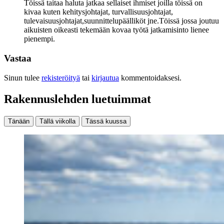
Töissä taitaa haluta jatkaa sellaiset ihmiset joilla töissä on
kivaa kuten kehitysjohtajat, turvallisuusjohtajat,
tulevaisuusjohtajat,suunnittelupäälliköt jne.Töissä jossa joutuu
aikuisten oikeasti tekemään kovaa työtä jatkamisinto lienee
pienempi.
Vastaa
Sinun tulee
rekisteröityä
tai
kirjautua
kommentoidaksesi.
Rakennuslehden luetuimmat
Tänään
Tällä viikolla
Tässä kuussa