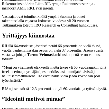
Rakennusinsinöörien Liitto RIL ry:n ja Rakennusmestarit ja -
insinöörit AMK RKL ry:n jäsentä.
Vastaajat ovat toimihenkilöitä ympäri Suomea ja olleet
rakennusalalla vajaasta kolmesta vuodesta yli 20 vuoteen.
Tutkimuksen toteutti IRO Research & Consulting huhtikuussa.
Yrittäjyys kiinnostaa
RILillä 64-vuotiaista jäsenistä peräti 66 prosenttia on vielä töissä,
vuotta vanhemmissakin osuus on vielä 37 prosenttia. Jäsenyydestä
vastaava johtaja
Teemu Vehmaskoski
uskoo, että se on vain osa
totuutta.
”Moni on virallisesti eläkkeellä mutta tekee yli 65-vuotiaanakin töitä
freelancerina ja yrittäjänä, esimerkiksi asiantuntijatehtävissä ja
hallitusammattilaisena. He eivät halua vielä jäädä kokonaan pois
työelämästä.”
RIAn jäsenistöstä 12,3 prosenttia on yli 60-vuotiaita ja työssäkäyviä.
”Ideointi motivoi minua”