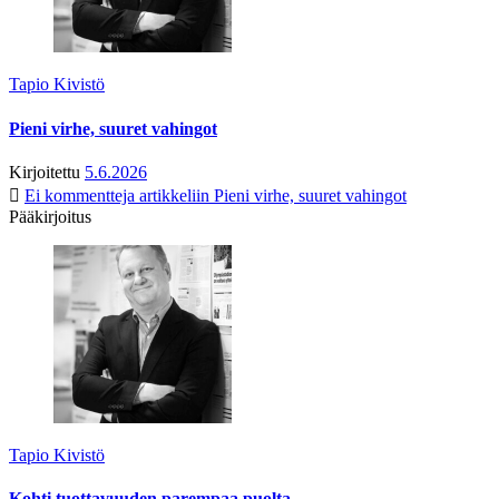
Tapio Kivistö
Pieni virhe, suuret vahingot
Kirjoitettu
5.6.2026
Ei kommentteja
artikkeliin Pieni virhe, suuret vahingot
Pääkirjoitus
Tapio Kivistö
Kohti tuottavuuden parempaa puolta