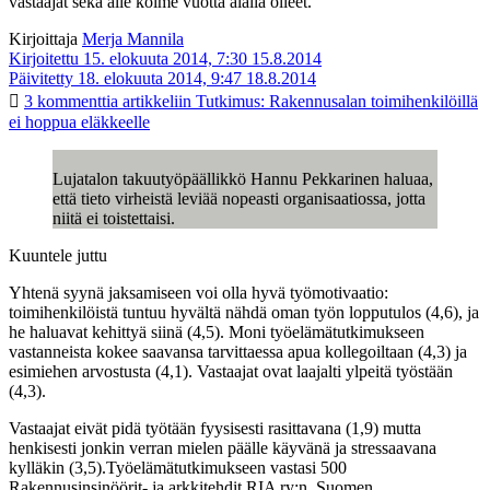
vastaajat sekä alle kolme vuotta alalla olleet.
Kirjoittaja
Merja Mannila
Kirjoitettu 15. elokuuta 2014, 7:30
15.8.2014
Päivitetty 18. elokuuta 2014, 9:47
18.8.2014
3 kommenttia
artikkeliin Tutkimus: Rakennusalan toimihenkilöillä
ei hoppua eläkkeelle
Lujatalon takuutyöpäällikkö Hannu Pekkarinen haluaa,
että tieto virheistä leviää nopeasti organisaatiossa, jotta
niitä ei toistettaisi.
Kuuntele juttu
Yhtenä syynä jaksamiseen voi olla hyvä työmotivaatio:
toimihenkilöistä tuntuu hyvältä nähdä oman työn lopputulos (4,6), ja
he haluavat kehittyä siinä (4,5). Moni työelämätutkimukseen
vastanneista kokee saavansa tarvittaessa apua kollegoiltaan (4,3) ja
esimiehen arvostusta (4,1). Vastaajat ovat laajalti ylpeitä työstään
(4,3).
Vastaajat eivät pidä työtään fyysisesti rasittavana (1,9) mutta
henkisesti jonkin verran mielen päälle käyvänä ja stressaavana
kylläkin (3,5).Työelämätutkimukseen vastasi 500
Rakennusinsinöörit- ja arkkitehdit RIA ry:n, Suomen