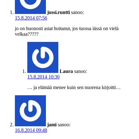
jussi.runtti
sanoo:
15.8.2014 07:56
jo on huonosti asiat hoitanut, jos tuossa iässä on vielä
velkaa?????
Laura
sanoo:
15.8.2014 10:30
… ja elämää menee kuin sen nuorena kirjoitti…
jami
sanoo:
16.8.2014 09:48