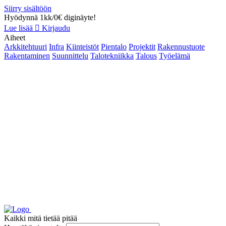
Siirry sisältöön
Hyödynnä 1kk/0€ diginäyte!
Lue lisää
Kirjaudu
Aiheet
Arkkitehtuuri
Infra
Kiinteistöt
Pientalo
Projektit
Rakennustuote
Rakentaminen
Suunnittelu
Talotekniikka
Talous
Työelämä
Kaikki mitä tietää pitää