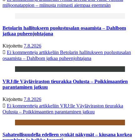
miljoonatappion – miinusta roimasti aiempaa enemmän
Betolarin hallitukseen puolustusalan osaamista – Dahlbom
jatkaa puheenjohtajana
Kirjoitettu
7.8.2026
Ei kommentteja
artikkeliin Betolarin hallitukseen puolustusalan
osaamista – Dahlbom jatkaa puheenjohtajana
VRJ:lle Väyläviraston tieurakka Oulusta – Poikkimaantien
parantaminen jatkuu
Kirjoitettu
7.8.2026
Ei kommentteja
artikkeliin VRJ:lle Väyläviraston tieurakka
Oulusta – Poikkimaantien parantaminen jatkuu
Sahateollisuudella edelleen synkät näkymät – kiusana korkea