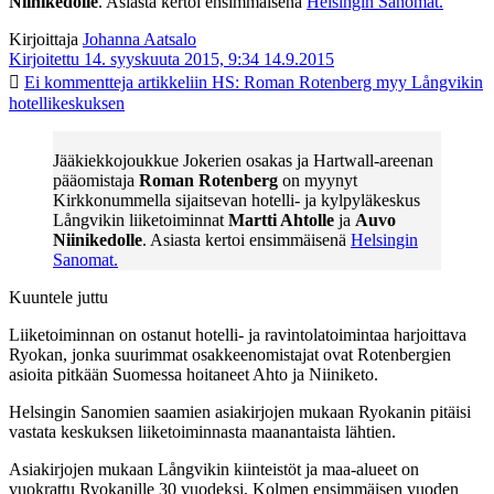
Niinikedolle
. Asiasta kertoi ensimmäisenä
Helsingin Sanomat.
Kirjoittaja
Johanna Aatsalo
Kirjoitettu 14. syyskuuta 2015, 9:34
14.9.2015
Ei kommentteja
artikkeliin HS: Roman Rotenberg myy Långvikin
hotellikeskuksen
Jääkiekkojoukkue Jokerien osakas ja Hartwall-areenan
pääomistaja
Roman Rotenberg
on myynyt
Kirkkonummella sijaitsevan hotelli- ja kylpyläkeskus
Långvikin liiketoiminnat
Martti Ahtolle
ja
Auvo
Niinikedolle
. Asiasta kertoi ensimmäisenä
Helsingin
Sanomat.
Kuuntele juttu
Liiketoiminnan on ostanut hotelli- ja ravintolatoimintaa harjoittava
Ryokan, jonka suurimmat osakkeenomistajat ovat Rotenbergien
asioita pitkään Suomessa hoitaneet Ahto ja Niiniketo.
Helsingin Sanomien saamien asiakirjojen mukaan Ryokanin pitäisi
vastata keskuksen liiketoiminnasta maanantaista lähtien.
Asiakirjojen mukaan Långvikin kiinteistöt ja maa-alueet on
vuokrattu Ryokanille 30 vuodeksi. Kolmen ensimmäisen vuoden