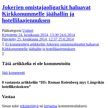
Jokerien omistajaoligarkit haluavat
Kirkkonummelle jäähallin ja
hotellilaajennuksen
Pääkategoria
Uutiset
Kirjoitettu 24. kesäkuuta 2014, 13:30
24.6.2014
Päivitetty 25. kesäkuuta 2014, 12:37
25.6.2014
Ei kommentteja
artikkeliin Jokerien omistajaoligarkit haluavat
Kirkkonummelle jäähallin ja hotellilaajennuksen
Tätä artikkelia ei ole kommentoitu
Jätä kommentti
0 vastausta artikkeliin “HS: Roman Rotenberg myy Långvikin
hotellikeskuksen”
Vastaa
Sinun tulee
rekisteröityä
tai
kirjautua
kommentoidaksesi.