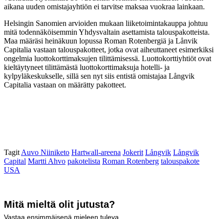
aikana uuden omistajayhtiön ei tarvitse maksaa vuokraa lainkaan.
Helsingin Sanomien arvioiden mukaan liiketoimintakauppa johtuu
mitä todennäköisemmin Yhdysvaltain asettamista talouspakotteista.
Maa määräsi heinäkuun lopussa Roman Rotenbergiä ja Lånvik
Capitalia vastaan talouspakotteet, jotka ovat aiheuttaneet esimerkiksi
ongelmia luottokorttimaksujen tilittämisessä. Luottokorttiyhtiöt ovat
kieltäytyneet tilittämästä luottokorttimaksuja hotelli- ja
kylpyläkeskukselle, sillä sen nyt siis entistä omistajaa Långvik
Capitalia vastaan on määrätty pakotteet.
Tagit
Auvo Niiniketo
Hartwall-areena
Jokerit
Långvik
Långvik
Capital
Martti Ahvo
pakotelista
Roman Rotenberg
talouspakote
USA
Mitä mieltä olit jutusta?
Vastaa ensimmäisenä mieleen tuleva