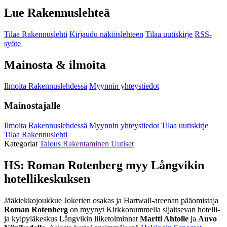
Lue Rakennuslehteä
Tilaa Rakennuslehti
Kirjaudu näköislehteen
Tilaa uutiskirje
RSS-
syöte
Mainosta & ilmoita
Ilmoita Rakennuslehdessä
Myynnin yhteystiedot
Mainostajalle
Ilmoita Rakennuslehdessä
Myynnin yhteystiedot
Tilaa uutiskirje
Tilaa Rakennuslehti
Kategoriat
Talous
Rakentaminen
Uutiset
HS: Roman Rotenberg myy Långvikin
hotellikeskuksen
Jääkiekkojoukkue Jokerien osakas ja Hartwall-areenan pääomistaja
Roman Rotenberg
on myynyt Kirkkonummella sijaitsevan hotelli-
ja kylpyläkeskus Långvikin liiketoiminnat
Martti Ahtolle
ja
Auvo