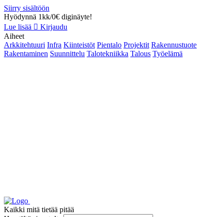
Siirry sisältöön
Hyödynnä 1kk/0€ diginäyte!
Lue lisää
Kirjaudu
Aiheet
Arkkitehtuuri
Infra
Kiinteistöt
Pientalo
Projektit
Rakennustuote
Rakentaminen
Suunnittelu
Talotekniikka
Talous
Työelämä
Kaikki mitä tietää pitää