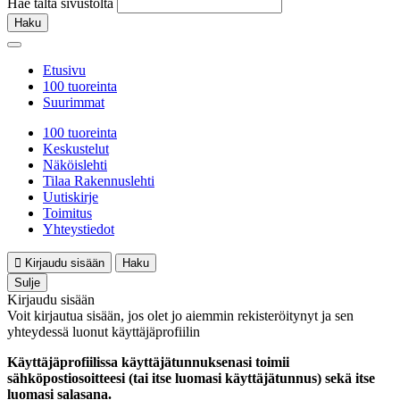
Hae tältä sivustolta
Haku
Etusivu
100 tuoreinta
Suurimmat
100 tuoreinta
Keskustelut
Näköislehti
Tilaa Rakennuslehti
Uutiskirje
Toimitus
Yhteystiedot
Kirjaudu sisään
Haku
Sulje
Kirjaudu sisään
Voit kirjautua sisään, jos olet jo aiemmin rekisteröitynyt ja sen
yhteydessä luonut käyttäjäprofiilin
Käyttäjäprofiilissa käyttäjätunnuksenasi toimii
sähköpostiosoitteesi (tai itse luomasi käyttäjätunnus) sekä itse
luomasi salasana.