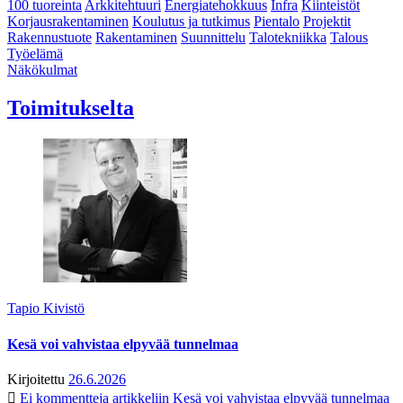
100 tuoreinta
Arkkitehtuuri
Energiatehokkuus
Infra
Kiinteistöt
Korjausrakentaminen
Koulutus ja tutkimus
Pientalo
Projektit
Rakennustuote
Rakentaminen
Suunnittelu
Talotekniikka
Talous
Työelämä
Näkökulmat
Toimitukselta
Tapio Kivistö
Kesä voi vahvistaa elpyvää tunnelmaa
Kirjoitettu
26.6.2026
Ei kommentteja
artikkeliin Kesä voi vahvistaa elpyvää tunnelmaa