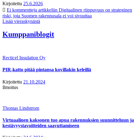
Kirjoitettu
25.6.2026
Ei kommentteja
artikkeliin Digitaalinen riippuvuus on strateginen
riski, jota Suomen rakennusala ei voi sivuuttaa
Lisää vieraskynästä
Kumppaniblogit
Recticel Insulation Oy
PIR-katto pitää pintansa kovillakin keleillä
Kirjoitettu
21.10.2024
Ilmoitus
Thomas Lindstrom
Virtuaalinen kaksonen tuo apua rakennuksien suunnitteluun ja
kestävyystavoitteiden saavuttamiseen