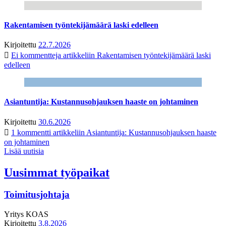
Rakentamisen työntekijämäärä laski edelleen
Kirjoitettu
22.7.2026
Ei kommentteja
artikkeliin Rakentamisen työntekijämäärä laski
edelleen
Asiantuntija: Kustannusohjauksen haaste on johtaminen
Kirjoitettu
30.6.2026
1 kommentti
artikkeliin Asiantuntija: Kustannusohjauksen haaste
on johtaminen
Lisää uutisia
Uusimmat työpaikat
Toimitusjohtaja
Yritys
KOAS
Kirjoitettu
3.8.2026