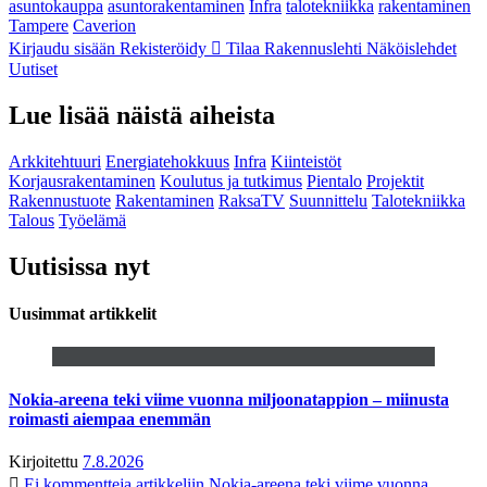
asuntokauppa
asuntorakentaminen
Infra
talotekniikka
rakentaminen
Tampere
Caverion
Kirjaudu sisään
Rekisteröidy
Tilaa Rakennuslehti
Näköislehdet
Uutiset
Lue lisää näistä aiheista
Arkkitehtuuri
Energiatehokkuus
Infra
Kiinteistöt
Korjausrakentaminen
Koulutus ja tutkimus
Pientalo
Projektit
Rakennustuote
Rakentaminen
RaksaTV
Suunnittelu
Talotekniikka
Talous
Työelämä
Uutisissa nyt
Uusimmat artikkelit
Nokia-areena teki viime vuonna miljoonatappion – miinusta
roimasti aiempaa enemmän
Kirjoitettu
7.8.2026
Ei kommentteja
artikkeliin Nokia-areena teki viime vuonna