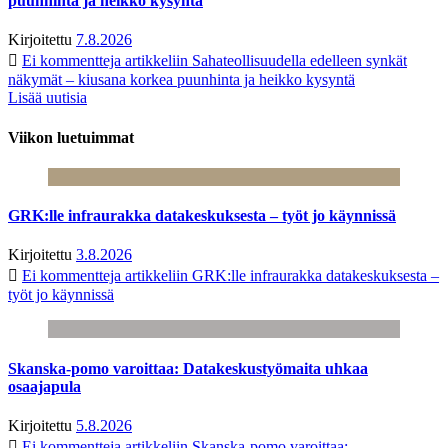
puunhinta ja heikko kysyntä
Kirjoitettu
7.8.2026
Ei kommentteja
artikkeliin Sahateollisuudella edelleen synkät
näkymät – kiusana korkea puunhinta ja heikko kysyntä
Lisää uutisia
Viikon luetuimmat
GRK:lle infraurakka datakeskuksesta – työt jo käynnissä
Kirjoitettu
3.8.2026
Ei kommentteja
artikkeliin GRK:lle infraurakka datakeskuksesta –
työt jo käynnissä
Skanska-pomo varoittaa: Datakeskustyömaita uhkaa
osaajapula
Kirjoitettu
5.8.2026
Ei kommentteja
artikkeliin Skanska-pomo varoittaa: