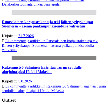
Datakeskustyömaita uhkaa osaajapula
Ruotsalainen korjausrakentaja teki jälleen yrityskaupat
Suomessa – asema pääkaupunkiseudulla vahvistuu
Kirjoitettu
31.7.2026
Ei kommentteja
artikkeliin Ruotsalainen korjausrakentaja teki
jälleen yrityskaupat Suomessa – asema pääkaupunkiseudulla
vahvistuu
Rakennustyö Salminen laajentaa Turun seudulle –
aluejohtajaksi Heikki Malaska
Kirjoitettu
5.8.2026
Ei kommentteja
artikkeliin Rakennustyö Salminen laajentaa Turun
seudulle – aluejohtajaksi Heikki Malaska
Uutiset