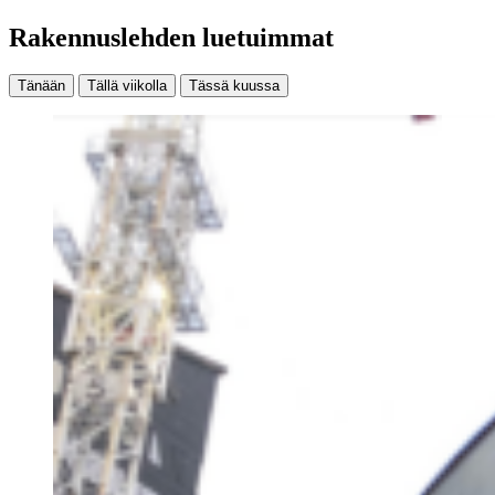
Rakennuslehden luetuimmat
Tänään
Tällä viikolla
Tässä kuussa