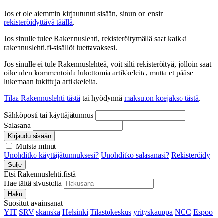
Jos et ole aiemmin kirjautunut sisään, sinun on ensin
rekisteröidyttävä täällä
.
Jos sinulle tulee Rakennuslehti, rekisteröitymällä saat kaikki
rakennuslehti.fi-sisällöt luettavaksesi.
Jos sinulle ei tule Rakennuslehteä, voit silti rekisteröityä, jolloin saat
oikeuden kommentoida lukottomia artikkeleita, mutta et pääse
lukemaan lukittuja artikkeleita.
Tilaa Rakennuslehti tästä
tai hyödynnä
maksuton koejakso tästä
.
Sähköposti tai käyttäjätunnus
Salasana
Kirjaudu sisään
Muista minut
Unohditko käyttäjätunnuksesi?
Unohditko salasanasi?
Rekisteröidy
Sulje
Etsi Rakennuslehti.fistä
Hae tältä sivustolta
Haku
Suositut avainsanat
YIT
SRV
skanska
Helsinki
Tilastokeskus
yrityskauppa
NCC
Espoo