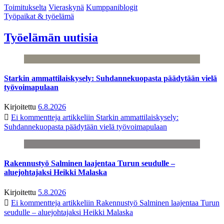
Toimitukselta
Vieraskynä
Kumppaniblogit
Työpaikat & työelämä
Työelämän uutisia
Starkin ammattilaiskysely: Suhdannekuopasta päädytään vielä
työvoimapulaan
Kirjoitettu
6.8.2026
Ei kommentteja
artikkeliin Starkin ammattilaiskysely:
Suhdannekuopasta päädytään vielä työvoimapulaan
Rakennustyö Salminen laajentaa Turun seudulle –
aluejohtajaksi Heikki Malaska
Kirjoitettu
5.8.2026
Ei kommentteja
artikkeliin Rakennustyö Salminen laajentaa Turun
seudulle – aluejohtajaksi Heikki Malaska