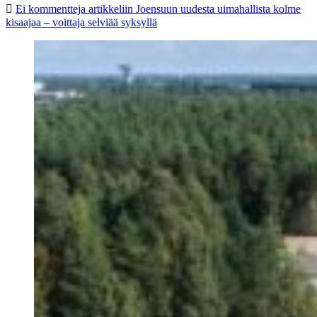
Ei kommentteja
artikkeliin Joensuun uudesta uimahallista kolme
kisaajaa – voittaja selviää syksyllä