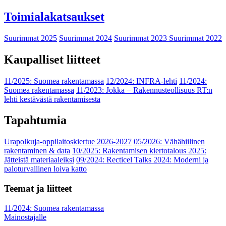
Toimialakatsaukset
Suurimmat 2025
Suurimmat 2024
Suurimmat 2023
Suurimmat 2022
Kaupalliset liitteet
11/2025: Suomea rakentamassa
12/2024: INFRA-lehti
11/2024:
Suomea rakentamassa
11/2023: Jokka − Rakennusteollisuus RT:n
lehti kestävästä rakentamisesta
Tapahtumia
Urapolkuja-oppilaitoskiertue 2026-2027
05/2026: Vähähiilinen
rakentaminen & data
10/2025: Rakentamisen kiertotalous 2025:
Jätteistä materiaaleiksi
09/2024: Recticel Talks 2024: Moderni ja
paloturvallinen loiva katto
Teemat ja liitteet
11/2024: Suomea rakentamassa
Mainostajalle