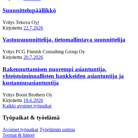
Suunnittelupäällikkö
Yritys
Tekova Oyj
Kirjoitettu
22.7.2026
Vastuusuunnittelija, tietomallintava suunnittelija
Yritys
FCG Finnish Consulting Group Oy
Kirjoitettu
20.7.2026
Rakennuttamisen nuorempi asiantuntija,
yhteistoiminnallisten hankkeiden asiantuntija ja
kustannusasiantuntija
Yritys
Boost Brothers Oy
Kirjoitettu
18.6.2026
Kaikki avoimet työpaikat
Työpaikat & työelämä
Avoimet työpaikat
Työelämän uutisia
Teemat & liitteet