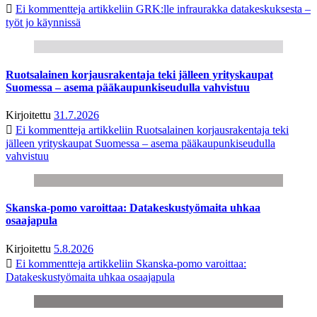
Ei kommentteja
artikkeliin GRK:lle infraurakka datakeskuksesta –
työt jo käynnissä
Ruotsalainen korjausrakentaja teki jälleen yrityskaupat
Suomessa – asema pääkaupunkiseudulla vahvistuu
Kirjoitettu
31.7.2026
Ei kommentteja
artikkeliin Ruotsalainen korjausrakentaja teki
jälleen yrityskaupat Suomessa – asema pääkaupunkiseudulla
vahvistuu
Skanska-pomo varoittaa: Datakeskustyömaita uhkaa
osaajapula
Kirjoitettu
5.8.2026
Ei kommentteja
artikkeliin Skanska-pomo varoittaa:
Datakeskustyömaita uhkaa osaajapula