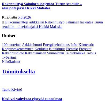
Rakennustyö Salminen laajentaa Turun seudulle –
aluejohtajaksi Heikki Malaska
Kirjoitettu
5.8.2026
Ei kommentteja
artikkeliin Rakennustyö Salminen laajentaa Turun
seudulle – aluejohtajaksi Heikki Malaska
Uutiset
100 tuoreinta
Arkkitehtuuri
Energiatehokkuus
Infra
Kiinteistöt
Korjausrakentaminen
Koulutus ja tutkimus
Pientalo
Projektit
Rakennustuote
Rakentaminen
Suunnittelu
Talotekniikka
Talous
Työelämä
Näkökulmat
Toimitukselta
Tapio Kivistö
Kesä voi vahvistaa elpyvää tunnelmaa