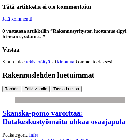
Tätä artikkelia ei ole kommentoitu
Jätä kommentti
0 vastausta artikkeliin “Rakennusyritysten luottamus elpyi
hieman syyskuussa”
Vastaa
Sinun tulee
rekisteröityä
tai
kirjautua
kommentoidaksesi.
Rakennuslehden luetuimmat
Tänään
Tällä viikolla
Tässä kuussa
Skanska-pomo varoittaa:
Datakeskustyömaita uhkaa osaajapula
Pääkategoria
Infra