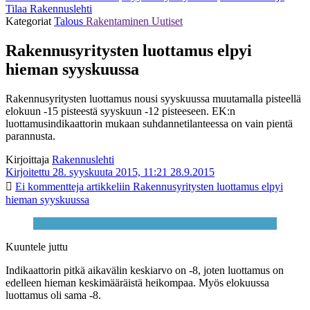
Tilaa Rakennuslehti
Kategoriat
Talous
Rakentaminen
Uutiset
Rakennusyritysten luottamus elpyi
hieman syyskuussa
Rakennusyritysten luottamus nousi syyskuussa muutamalla pisteellä
elokuun -15 pisteestä syyskuun -12 pisteeseen. EK:n
luottamusindikaattorin mukaan suhdannetilanteessa on vain pientä
parannusta.
Kirjoittaja
Rakennuslehti
Kirjoitettu 28. syyskuuta 2015, 11:21
28.9.2015
Ei kommentteja
artikkeliin Rakennusyritysten luottamus elpyi
hieman syyskuussa
Kuuntele juttu
Indikaattorin pitkä aikavälin keskiarvo on -8, joten luottamus on
edelleen hieman keskimääräistä heikompaa. Myös elokuussa
luottamus oli sama -8.