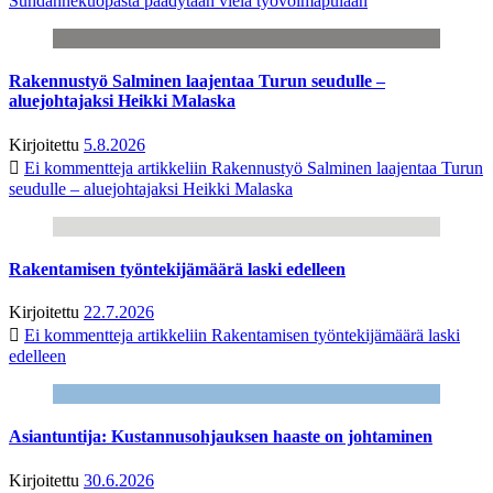
Suhdannekuopasta päädytään vielä työvoimapulaan
Rakennustyö Salminen laajentaa Turun seudulle –
aluejohtajaksi Heikki Malaska
Kirjoitettu
5.8.2026
Ei kommentteja
artikkeliin Rakennustyö Salminen laajentaa Turun
seudulle – aluejohtajaksi Heikki Malaska
Rakentamisen työntekijämäärä laski edelleen
Kirjoitettu
22.7.2026
Ei kommentteja
artikkeliin Rakentamisen työntekijämäärä laski
edelleen
Asiantuntija: Kustannusohjauksen haaste on johtaminen
Kirjoitettu
30.6.2026