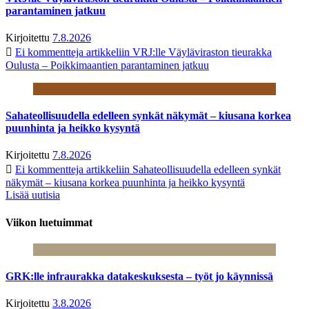
parantaminen jatkuu
Kirjoitettu
7.8.2026
Ei kommentteja
artikkeliin VRJ:lle Väyläviraston tieurakka
Oulusta – Poikkimaantien parantaminen jatkuu
Sahateollisuudella edelleen synkät näkymät – kiusana korkea
puunhinta ja heikko kysyntä
Kirjoitettu
7.8.2026
Ei kommentteja
artikkeliin Sahateollisuudella edelleen synkät
näkymät – kiusana korkea puunhinta ja heikko kysyntä
Lisää uutisia
Viikon luetuimmat
GRK:lle infraurakka datakeskuksesta – työt jo käynnissä
Kirjoitettu
3.8.2026