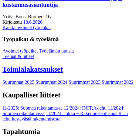
kustannusasiantuntija
Yritys
Boost Brothers Oy
Kirjoitettu
18.6.2026
Kaikki avoimet työpaikat
Työpaikat & työelämä
Avoimet työpaikat
Työelämän uutisia
Teemat & liitteet
Toimialakatsaukset
Suurimmat 2025
Suurimmat 2024
Suurimmat 2023
Suurimmat 2022
Kaupalliset liitteet
11/2025: Suomea rakentamassa
12/2024: INFRA-lehti
11/2024:
Suomea rakentamassa
11/2023: Jokka − Rakennusteollisuus RT:n
lehti kestävästä rakentamisesta
Tapahtumia