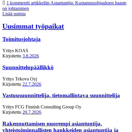
1 kommentti
artikkeliin Asiantuntija: Kustannusohjauksen haaste
on johtaminen
Lisää uutisia
Uusimmat työpaikat
Toimitusjohtaja
Yritys
KOAS
Kirjoitettu
3.8.2026
Suunnittelupäällikkö
Yritys
Tekova Oyj
Kirjoitettu
22.7.2026
Vastuusuunnittelija, tietomallintava suunnittelija
Yritys
FCG Finnish Consulting Group Oy
Kirjoitettu
20.7.2026
Rakennuttamisen nuorempi asiantuntija,
yhteistoiminnallisten hankkeiden asiantuntija ja