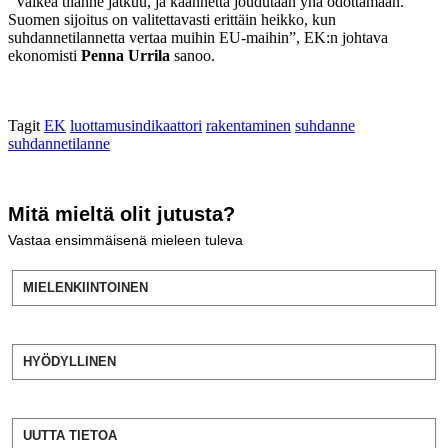
”Vaikea tilanne jatkuu, ja käännettä joudutaan yhä odottamaan.
Suomen sijoitus on valitettavasti erittäin heikko, kun
suhdannetilannetta vertaa muihin EU-maihin”, EK:n johtava
ekonomisti
Penna Urrila
sanoo.
Tagit
EK
luottamusindikaattori
rakentaminen
suhdanne
suhdannetilanne
Mitä mieltä olit jutusta?
Vastaa ensimmäisenä mieleen tuleva
MIELENKIINTOINEN
HYÖDYLLINEN
UUTTA TIETOA