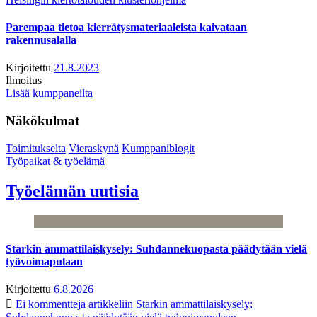
Parempaa tietoa kierrätysmateriaaleista kaivataan
rakennusalalla
Kirjoitettu
21.8.2023
Ilmoitus
Lisää kumppaneilta
Näkökulmat
Toimitukselta
Vieraskynä
Kumppaniblogit
Työpaikat & työelämä
Työelämän uutisia
Starkin ammattilaiskysely: Suhdannekuopasta päädytään vielä
työvoimapulaan
Kirjoitettu
6.8.2026
Ei kommentteja
artikkeliin Starkin ammattilaiskysely: