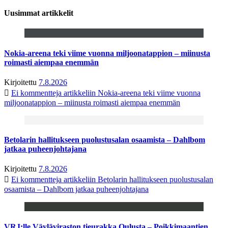
Uusimmat artikkelit
Nokia-areena teki viime vuonna miljoonatappion – miinusta
roimasti aiempaa enemmän
Kirjoitettu
7.8.2026
Ei kommentteja
artikkeliin Nokia-areena teki viime vuonna
miljoonatappion – miinusta roimasti aiempaa enemmän
Betolarin hallitukseen puolustusalan osaamista – Dahlbom
jatkaa puheenjohtajana
Kirjoitettu
7.8.2026
Ei kommentteja
artikkeliin Betolarin hallitukseen puolustusalan
osaamista – Dahlbom jatkaa puheenjohtajana
VRJ:lle Väyläviraston tieurakka Oulusta – Poikkimaantien