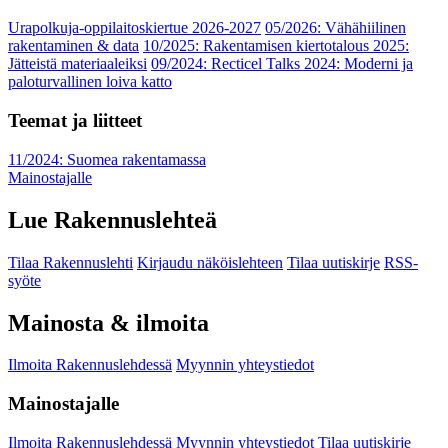
Urapolkuja-oppilaitoskiertue 2026-2027
05/2026: Vähähiilinen
rakentaminen & data
10/2025: Rakentamisen kiertotalous 2025:
Jätteistä materiaaleiksi
09/2024: Recticel Talks 2024: Moderni ja
paloturvallinen loiva katto
Teemat ja liitteet
11/2024: Suomea rakentamassa
Mainostajalle
Lue Rakennuslehteä
Tilaa Rakennuslehti
Kirjaudu näköislehteen
Tilaa uutiskirje
RSS-
syöte
Mainosta & ilmoita
Ilmoita Rakennuslehdessä
Myynnin yhteystiedot
Mainostajalle
Ilmoita Rakennuslehdessä
Myynnin yhteystiedot
Tilaa uutiskirje