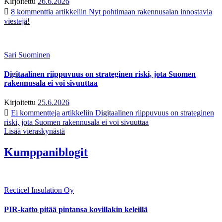
Kirjoitettu
26.6.2026
8 kommenttia
artikkeliin Nyt pohtimaan rakennusalan innostavia
viestejä!
Sari Suominen
Digitaalinen riippuvuus on strateginen riski, jota Suomen
rakennusala ei voi sivuuttaa
Kirjoitettu
25.6.2026
Ei kommentteja
artikkeliin Digitaalinen riippuvuus on strateginen
riski, jota Suomen rakennusala ei voi sivuuttaa
Lisää vieraskynästä
Kumppaniblogit
Recticel Insulation Oy
PIR-katto pitää pintansa kovillakin keleillä