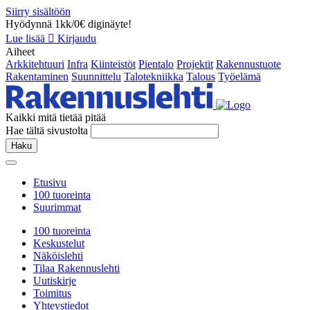
Siirry sisältöön
Hyödynnä 1kk/0€ diginäyte!
Lue lisää
Kirjaudu
Aiheet
Arkkitehtuuri
Infra
Kiinteistöt
Pientalo
Projektit
Rakennustuote
Rakentaminen
Suunnittelu
Talotekniikka
Talous
Työelämä
Kaikki mitä tietää pitää
Hae tältä sivustolta
Haku
Etusivu
100 tuoreinta
Suurimmat
100 tuoreinta
Keskustelut
Näköislehti
Tilaa Rakennuslehti
Uutiskirje
Toimitus
Yhteystiedot