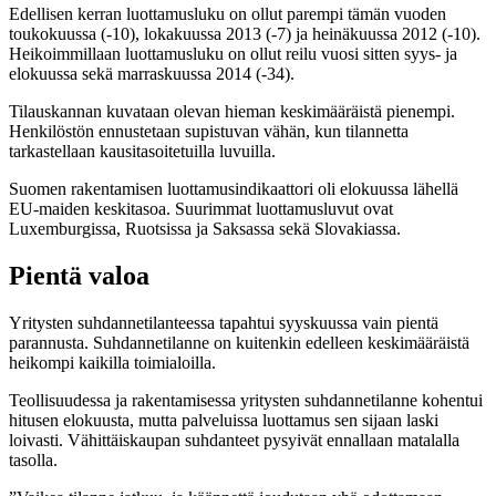
Edellisen kerran luottamusluku on ollut parempi tämän vuoden
toukokuussa (-10), lokakuussa 2013 (-7) ja heinäkuussa 2012 (-10).
Heikoimmillaan luottamusluku on ollut reilu vuosi sitten syys- ja
elokuussa sekä marraskuussa 2014 (-34).
Tilauskannan kuvataan olevan hieman keskimääräistä pienempi.
Henkilöstön ennustetaan supistuvan vähän, kun tilannetta
tarkastellaan kausitasoitetuilla luvuilla.
Suomen rakentamisen luottamusindikaattori oli elokuussa lähellä
EU-maiden keskitasoa. Suurimmat luottamusluvut ovat
Luxemburgissa, Ruotsissa ja Saksassa sekä Slovakiassa.
Pientä valoa
Yritysten suhdannetilanteessa tapahtui syyskuussa vain pientä
parannusta. Suhdannetilanne on kuitenkin edelleen keskimääräistä
heikompi kaikilla toimialoilla.
Teollisuudessa ja rakentamisessa yritysten suhdannetilanne kohentui
hitusen elokuusta, mutta palveluissa luottamus sen sijaan laski
loivasti. Vähittäiskaupan suhdanteet pysyivät ennallaan matalalla
tasolla.