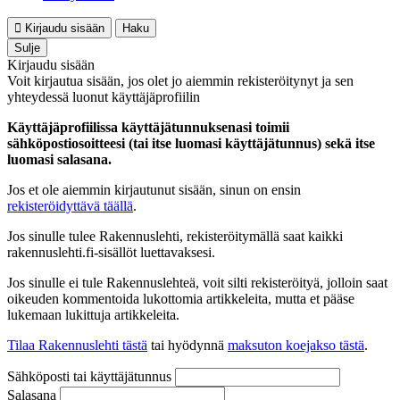
Kirjaudu sisään
Haku
Sulje
Kirjaudu sisään
Voit kirjautua sisään, jos olet jo aiemmin rekisteröitynyt ja sen
yhteydessä luonut käyttäjäprofiilin
Käyttäjäprofiilissa käyttäjätunnuksenasi toimii
sähköpostiosoitteesi (tai itse luomasi käyttäjätunnus) sekä itse
luomasi salasana.
Jos et ole aiemmin kirjautunut sisään, sinun on ensin
rekisteröidyttävä täällä
.
Jos sinulle tulee Rakennuslehti, rekisteröitymällä saat kaikki
rakennuslehti.fi-sisällöt luettavaksesi.
Jos sinulle ei tule Rakennuslehteä, voit silti rekisteröityä, jolloin saat
oikeuden kommentoida lukottomia artikkeleita, mutta et pääse
lukemaan lukittuja artikkeleita.
Tilaa Rakennuslehti tästä
tai hyödynnä
maksuton koejakso tästä
.
Sähköposti tai käyttäjätunnus
Salasana