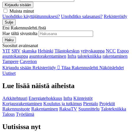
Kirjaudu sisään
Muista minut
Unohditko käyttäjätunnuksesi?
Unohditko salasanasi?
Rekisteröidy
Sulje
Etsi Rakennuslehti.fistä
Hae tältä sivustolta
Haku
Suositut avainsanat
YIT
SRV
skanska
Helsinki
Tilastokeskus
yrityskauppa
NCC
Espoo
asuntokauppa
asuntorakentaminen
Infra
talotekniikka
rakentaminen
Tampere
Caverion
Kirjaudu sisään
Rekisteröidy
Tilaa Rakennuslehti
Näköislehdet
Uutiset
Lue lisää näistä aiheista
Arkkitehtuuri
Energiatehokkuus
Infra
Kiinteistöt
Korjausrakentaminen
Koulutus ja tutkimus
Pientalo
Projektit
Rakennustuote
Rakentaminen
RaksaTV
Suunnittelu
Talotekniikka
Talous
Työelämä
Uutisissa nyt