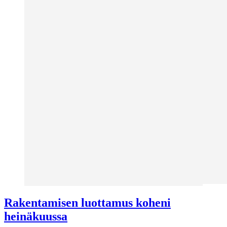
Rakentamisen luottamus koheni
heinäkuussa