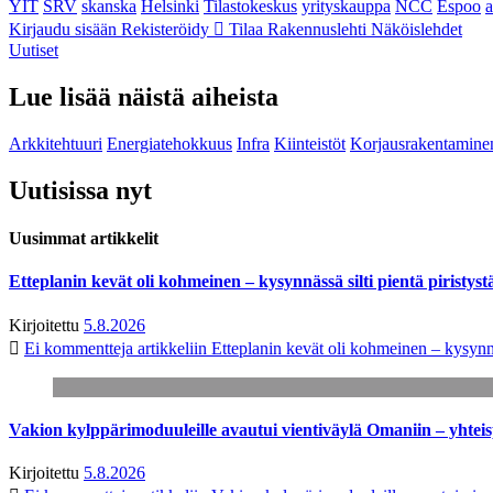
YIT
SRV
skanska
Helsinki
Tilastokeskus
yrityskauppa
NCC
Espoo
Kirjaudu sisään
Rekisteröidy
Tilaa Rakennuslehti
Näköislehdet
Uutiset
Lue lisää näistä aiheista
Arkkitehtuuri
Energiatehokkuus
Infra
Kiinteistöt
Korjausrakentamine
Uutisissa nyt
Uusimmat artikkelit
Etteplanin kevät oli kohmeinen – kysynnässä silti pientä piristyst
Kirjoitettu
5.8.2026
Ei kommentteja
artikkeliin Etteplanin kevät oli kohmeinen – kysynnäs
Vakion kylppärimoduuleille avautui vientiväylä Omaniin – yhtei
Kirjoitettu
5.8.2026