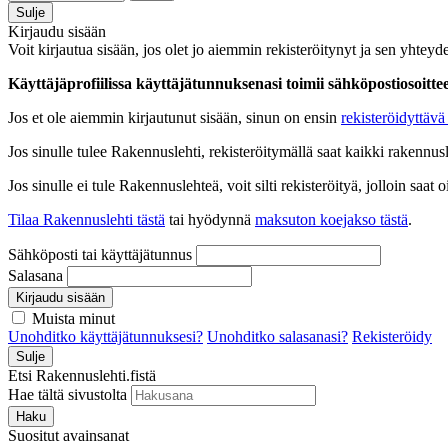
Sulje
Kirjaudu sisään
Voit kirjautua sisään, jos olet jo aiemmin rekisteröitynyt ja sen yhteyde
Käyttäjäprofiilissa käyttäjätunnuksenasi toimii sähköpostiosoittees
Jos et ole aiemmin kirjautunut sisään, sinun on ensin
rekisteröidyttävä 
Jos sinulle tulee Rakennuslehti, rekisteröitymällä saat kaikki rakennusle
Jos sinulle ei tule Rakennuslehteä, voit silti rekisteröityä, jolloin sa
Tilaa Rakennuslehti tästä
tai hyödynnä
maksuton koejakso tästä
.
Sähköposti tai käyttäjätunnus
Salasana
Kirjaudu sisään
Muista minut
Unohditko käyttäjätunnuksesi?
Unohditko salasanasi?
Rekisteröidy
Sulje
Etsi Rakennuslehti.fistä
Hae tältä sivustolta
Haku
Suositut avainsanat