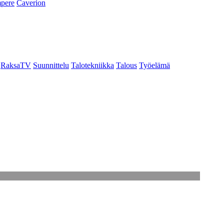
pere
Caverion
RaksaTV
Suunnittelu
Talotekniikka
Talous
Työelämä