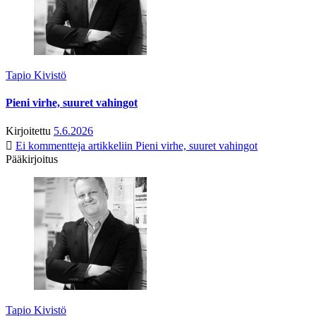
Tapio Kivistö
Pieni virhe, suuret vahingot
Kirjoitettu
5.6.2026
Ei kommentteja
artikkeliin Pieni virhe, suuret vahingot
Pääkirjoitus
Tapio Kivistö