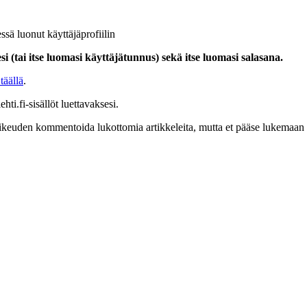
ssä luonut käyttäjäprofiilin
i (tai itse luomasi käyttäjätunnus) sekä itse luomasi salasana.
täällä
.
hti.fi-sisällöt luettavaksesi.
at oikeuden kommentoida lukottomia artikkeleita, mutta et pääse lukemaan l