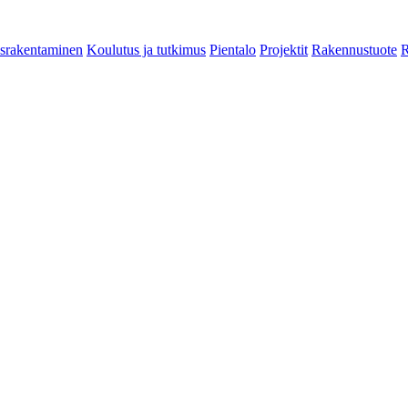
srakentaminen
Koulutus ja tutkimus
Pientalo
Projektit
Rakennustuote
R