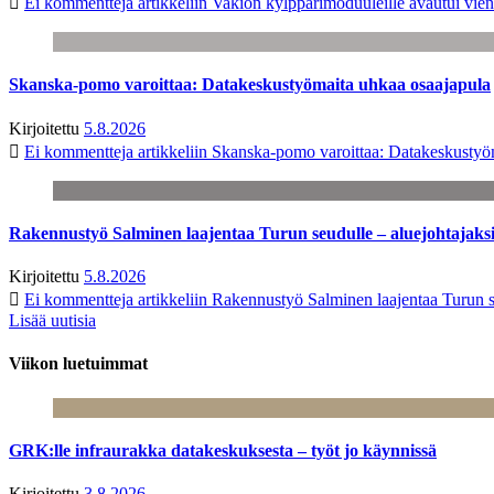
Ei kommentteja
artikkeliin Vakion kylppärimoduuleille avautui vien
Skanska-pomo varoittaa: Datakeskustyömaita uhkaa osaajapula
Kirjoitettu
5.8.2026
Ei kommentteja
artikkeliin Skanska-pomo varoittaa: Datakeskustyö
Rakennustyö Salminen laajentaa Turun seudulle – aluejohtajaks
Kirjoitettu
5.8.2026
Ei kommentteja
artikkeliin Rakennustyö Salminen laajentaa Turun s
Lisää uutisia
Viikon luetuimmat
GRK:lle infraurakka datakeskuksesta – työt jo käynnissä
Kirjoitettu
3.8.2026