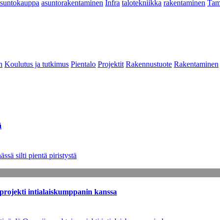
asuntokauppa
asuntorakentaminen
Infra
talotekniikka
rakentaminen
Tam
n
Koulutus ja tutkimus
Pientalo
Projektit
Rakennustuote
Rakentaminen
ä
sä silti pientä piristystä
sprojekti intialaiskumppanin kanssa