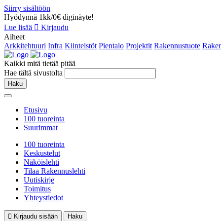
Siirry sisältöön
Hyödynnä 1kk/0€ diginäyte!
Lue lisää
Kirjaudu
Aiheet
Arkkitehtuuri
Infra
Kiinteistöt
Pientalo
Projektit
Rakennustuote
Raken
Kaikki mitä tietää pitää
Hae tältä sivustolta
Haku
Etusivu
100 tuoreinta
Suurimmat
100 tuoreinta
Keskustelut
Näköislehti
Tilaa Rakennuslehti
Uutiskirje
Toimitus
Yhteystiedot
Kirjaudu sisään
Haku