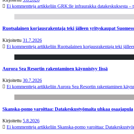
Ei kommentteja
artikkeliin GRK:lle infraurakka datakeskuksesta – t
Ruotsalainen korjausrakentaja teki jälleen yrityskaupat Suome
Kirjoitettu
31.7.2026
Ei kommentteja
artikkeliin Ruotsalainen korjausrakentaja teki jäl
Aurora Sea Resortin rakentaminen käynnistyy Iissä
Kirjoitettu
30.7.2026
Ei kommentteja
artikkeliin Aurora Sea Resortin rakentaminen käynn
Skanska-pomo varoittaa: Datakeskustyömaita uhkaa osaajapula
Kirjoitettu
5.8.2026
Ei kommentteja
artikkeliin Skanska-pomo varoittaa: Datakeskustyö