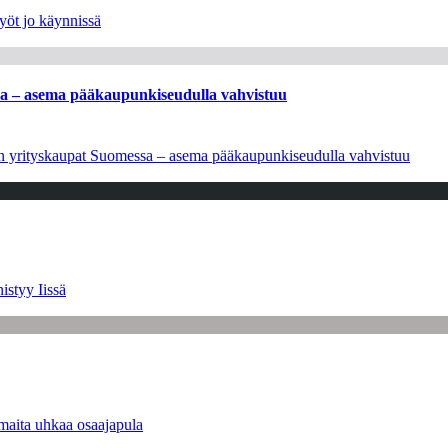
yöt jo käynnissä
ssa – asema pääkaupunkiseudulla vahvistuu
leen yrityskaupat Suomessa – asema pääkaupunkiseudulla vahvistuu
istyy Iissä
maita uhkaa osaajapula