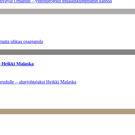
tiväylä Omaniin – yhteisprojekti intialaiskumppanin kanssa
maita uhkaa osaajapula
i Heikki Malaska
eudulle – aluejohtajaksi Heikki Malaska