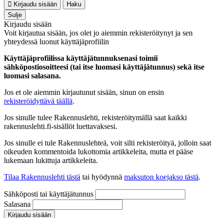
Kirjaudu sisään
Haku
Sulje
Kirjaudu sisään
Voit kirjautua sisään, jos olet jo aiemmin rekisteröitynyt ja sen
yhteydessä luonut käyttäjäprofiilin
Käyttäjäprofiilissa käyttäjätunnuksenasi toimii
sähköpostiosoitteesi (tai itse luomasi käyttäjätunnus) sekä itse
luomasi salasana.
Jos et ole aiemmin kirjautunut sisään, sinun on ensin
rekisteröidyttävä täällä
.
Jos sinulle tulee Rakennuslehti, rekisteröitymällä saat kaikki
rakennuslehti.fi-sisällöt luettavaksesi.
Jos sinulle ei tule Rakennuslehteä, voit silti rekisteröityä, jolloin saat
oikeuden kommentoida lukottomia artikkeleita, mutta et pääse
lukemaan lukittuja artikkeleita.
Tilaa Rakennuslehti tästä
tai hyödynnä
maksuton koejakso tästä
.
Sähköposti tai käyttäjätunnus
Salasana
Kirjaudu sisään