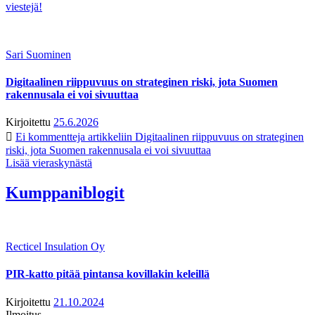
viestejä!
Sari Suominen
Digitaalinen riippuvuus on strateginen riski, jota Suomen
rakennusala ei voi sivuuttaa
Kirjoitettu
25.6.2026
Ei kommentteja
artikkeliin Digitaalinen riippuvuus on strateginen
riski, jota Suomen rakennusala ei voi sivuuttaa
Lisää vieraskynästä
Kumppaniblogit
Recticel Insulation Oy
PIR-katto pitää pintansa kovillakin keleillä
Kirjoitettu
21.10.2024
Ilmoitus