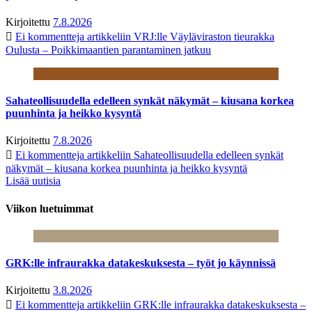
Kirjoitettu
7.8.2026
Ei kommentteja
artikkeliin VRJ:lle Väyläviraston tieurakka
Oulusta – Poikkimaantien parantaminen jatkuu
Sahateollisuudella edelleen synkät näkymät – kiusana korkea
puunhinta ja heikko kysyntä
Kirjoitettu
7.8.2026
Ei kommentteja
artikkeliin Sahateollisuudella edelleen synkät
näkymät – kiusana korkea puunhinta ja heikko kysyntä
Lisää uutisia
Viikon luetuimmat
GRK:lle infraurakka datakeskuksesta – työt jo käynnissä
Kirjoitettu
3.8.2026
Ei kommentteja
artikkeliin GRK:lle infraurakka datakeskuksesta –