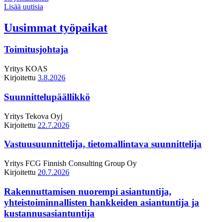
Lisää uutisia
Uusimmat työpaikat
Toimitusjohtaja
Yritys
KOAS
Kirjoitettu
3.8.2026
Suunnittelupäällikkö
Yritys
Tekova Oyj
Kirjoitettu
22.7.2026
Vastuusuunnittelija, tietomallintava suunnittelija
Yritys
FCG Finnish Consulting Group Oy
Kirjoitettu
20.7.2026
Rakennuttamisen nuorempi asiantuntija,
yhteistoiminnallisten hankkeiden asiantuntija ja
kustannusasiantuntija