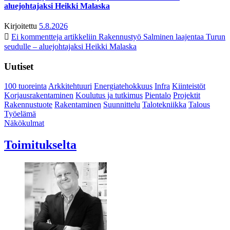
aluejohtajaksi Heikki Malaska
Kirjoitettu
5.8.2026
Ei kommentteja
artikkeliin Rakennustyö Salminen laajentaa Turun
seudulle – aluejohtajaksi Heikki Malaska
Uutiset
100 tuoreinta
Arkkitehtuuri
Energiatehokkuus
Infra
Kiinteistöt
Korjausrakentaminen
Koulutus ja tutkimus
Pientalo
Projektit
Rakennustuote
Rakentaminen
Suunnittelu
Talotekniikka
Talous
Työelämä
Näkökulmat
Toimitukselta