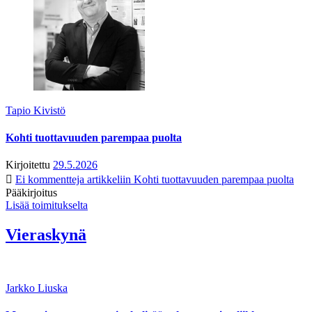
Tapio Kivistö
Kohti tuottavuuden parempaa puolta
Kirjoitettu
29.5.2026
Ei kommentteja
artikkeliin Kohti tuottavuuden parempaa puolta
Pääkirjoitus
Lisää toimitukselta
Vieraskynä
Jarkko Liuska