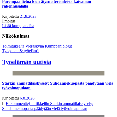
Parempaa tietoa kierrätysmateriaaleista kaivataan
rakennusalalla
Kirjoitettu
21.8.2023
Ilmoitus
Lisää kumppaneilta
Näkökulmat
Toimitukselta
Vieraskynä
Kumppaniblogit
Työpaikat & työelämä
Työelämän uutisia
Starkin ammattilaiskysely: Suhdannekuopasta päädytään vielä
työvoimapulaan
Kirjoitettu
6.8.2026
Ei kommentteja
artikkeliin Starkin ammattilaiskysely:
Suhdannekuopasta päädytään vielä työvoimapulaan