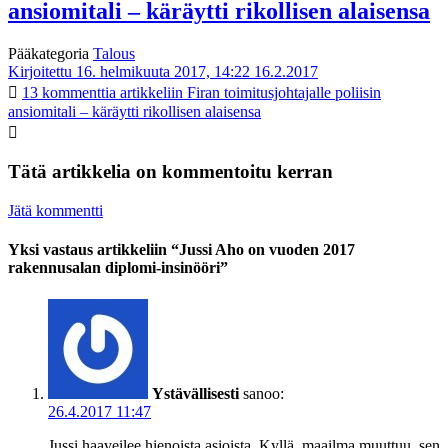
ansiomitali – käräytti rikollisen alaisensa
Pääkategoria
Talous
Kirjoitettu 16. helmikuuta 2017, 14:22
16.2.2017
13 kommenttia
artikkeliin Firan toimitusjohtajalle poliisin
ansiomitali – käräytti rikollisen alaisensa
Tätä artikkelia on kommentoitu kerran
Jätä kommentti
Yksi vastaus artikkeliin “Jussi Aho on vuoden 2017
rakennusalan diplomi-insinööri”
Ystävällisesti
sanoo:
26.4.2017 11:47
Jussi haaveilee hienoista asioista. Kyllä, maailma muuttuu, sen