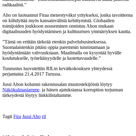
radikaalisti.”
Aho on luotsannut Firaa menestyväksi yritykseksi, jonka tavoitteena
on kiihdyttää myös kansainvälistä kehittymistä. Globaalien
toimijoiden joukkoon nouseminen onnistuu Ahon mukaan
digitaalisuuden hyödyntämisen ja kulttuurisen ymmärryksen kautta.
”Tämä on erittäin tärkeää etenkin palvelubusineksessa.
Suomalaistenkin pitäisi oppia paremmin tunnistamaan ja
hyödyntämään vahvuuksiaan. Maailmalla on kysyntää hyvälle
koulutukselle, työteliäisyydelle ja luotettavuudelle.”
Tunnustus luovutettiin RILin kevätkokouksen yhteydessä
perjantaina 21.4.2017 Turussa.
Jussi Ahon kolumni rakennusalan muutostekijöistä löytyy
Näkökulmastamme
. ja hänen ajatuksiansa korruption torjunnan
tärkeydestä löytyy linkkilistaltamme.
Tagit
Fira
Jussi Aho
ril