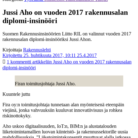
Jussi Aho on vuoden 2017 rakennusalan
diplomi-insinööri
Suomen Rakennusinsinöörien Liitto RIL on valinnut vuoden 2017
rakennusalan diplomi-insinööriksi Jussi Ahon.
Kirjoittaja
Rakennuslehti
Kirjoitettu 25. huhtikuuta 2017, 10:11
25.4.2017
1 kommentti
artikkeliin Jussi Aho on vuoden 2017 rakennusalan
diplomi-insinööri
Firan toimitusjohtaja Jussi Aho.
Kuuntele juttu
Fira oy:n toimitusjohtaja tunnetaan alan myönteisenä eteenpäin
viejänä, jonka vahvuuksiin kuuluvat innovatiivisuus ja rohkea
riskinottokyky.
Aho uskoo digitaalisuuden, IoT:n, BIM:n ja alustatalouden
liiketoimintamallien luovan kiinteistö- ja rakennussektorille uusia
mahdollisuuksia. ”Liiketoimintakonseptit muuttuvat alalla jatkossa