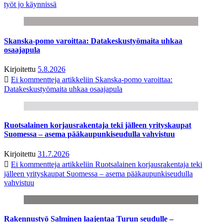
työt jo käynnissä
Skanska-pomo varoittaa: Datakeskustyömaita uhkaa
osaajapula
Kirjoitettu
5.8.2026
Ei kommentteja
artikkeliin Skanska-pomo varoittaa:
Datakeskustyömaita uhkaa osaajapula
Ruotsalainen korjausrakentaja teki jälleen yrityskaupat
Suomessa – asema pääkaupunkiseudulla vahvistuu
Kirjoitettu
31.7.2026
Ei kommentteja
artikkeliin Ruotsalainen korjausrakentaja teki
jälleen yrityskaupat Suomessa – asema pääkaupunkiseudulla
vahvistuu
Rakennustyö Salminen laajentaa Turun seudulle –