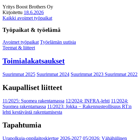
Yritys
Boost Brothers Oy
Kirjoitettu
18.6.2026
Kaikki avoimet työpaikat
Työpaikat & työelämä
Avoimet työpaikat
Työelämän uutisia
Teemat & liitteet
Toimialakatsaukset
Suurimmat 2025
Suurimmat 2024
Suurimmat 2023
Suurimmat 2022
Kaupalliset liitteet
11/2025: Suomea rakentamassa
12/2024: INFRA-lehti
11/2024:
Suomea rakentamassa
11/2023: Jokka − Rakennusteollisuus RT:n
lehti kestävästä rakentamisesta
Tapahtumia
Urapolkuja-oppilaitoskiertue 2026-2027
05/2026: Vähähiilinen