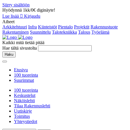
Siirry sisältöön
Hyödynnä 1kk/0€ diginäyte!
Lue lisää
Kirjaudu
Aiheet
Arkkitehtuuri
Infra
Kiinteistöt
Pientalo
Projektit
Rakennustuote
Rakentaminen
Suunnittelu
Talotekniikka
Talous
Työelämä
Kaikki mitä tietää pitää
Hae tältä sivustolta
Haku
Etusivu
100 tuoreinta
Suurimmat
100 tuoreinta
Keskustelut
Näköislehti
Tilaa Rakennuslehti
Uutiskirje
Toimitus
Yhteystiedot