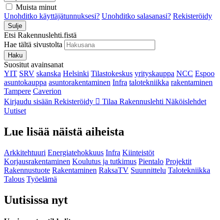
Muista minut
Unohditko käyttäjätunnuksesi?
Unohditko salasanasi?
Rekisteröidy
Sulje
Etsi Rakennuslehti.fistä
Hae tältä sivustolta
Haku
Suositut avainsanat
YIT
SRV
skanska
Helsinki
Tilastokeskus
yrityskauppa
NCC
Espoo
asuntokauppa
asuntorakentaminen
Infra
talotekniikka
rakentaminen
Tampere
Caverion
Kirjaudu sisään
Rekisteröidy
Tilaa Rakennuslehti
Näköislehdet
Uutiset
Lue lisää näistä aiheista
Arkkitehtuuri
Energiatehokkuus
Infra
Kiinteistöt
Korjausrakentaminen
Koulutus ja tutkimus
Pientalo
Projektit
Rakennustuote
Rakentaminen
RaksaTV
Suunnittelu
Talotekniikka
Talous
Työelämä
Uutisissa nyt