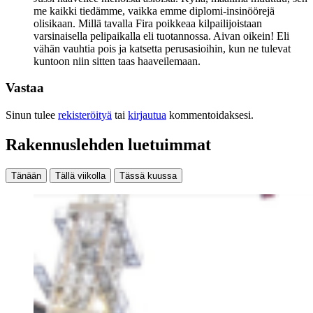
me kaikki tiedämme, vaikka emme diplomi-insinöörejä
olisikaan. Millä tavalla Fira poikkeaa kilpailijoistaan
varsinaisella pelipaikalla eli tuotannossa. Aivan oikein! Eli
vähän vauhtia pois ja katsetta perusasioihin, kun ne tulevat
kuntoon niin sitten taas haaveilemaan.
Vastaa
Sinun tulee
rekisteröityä
tai
kirjautua
kommentoidaksesi.
Rakennuslehden luetuimmat
Tänään
Tällä viikolla
Tässä kuussa