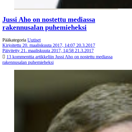
Jussi Aho on nostettu mediassa
rakennusalan puhemieheksi
Pääkategoria
Uutiset
Kirjoitettu 20. maaliskuuta 2017, 14:07
20.3.2017
Päivitetty 21. maaliskuuta 2017, 14:58
21.3.2017
13 kommenttia
artikkeliin Jussi Aho on nostettu mediassa
rakennusalan puhemieheksi