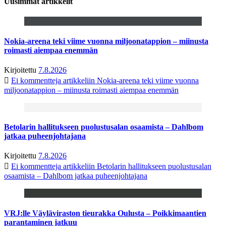
Uusimmat artikkelit
Nokia-areena teki viime vuonna miljoonatappion – miinusta
roimasti aiempaa enemmän
Kirjoitettu
7.8.2026
Ei kommentteja
artikkeliin Nokia-areena teki viime vuonna
miljoonatappion – miinusta roimasti aiempaa enemmän
Betolarin hallitukseen puolustusalan osaamista – Dahlbom
jatkaa puheenjohtajana
Kirjoitettu
7.8.2026
Ei kommentteja
artikkeliin Betolarin hallitukseen puolustusalan
osaamista – Dahlbom jatkaa puheenjohtajana
VRJ:lle Väyläviraston tieurakka Oulusta – Poikkimaantien
parantaminen jatkuu