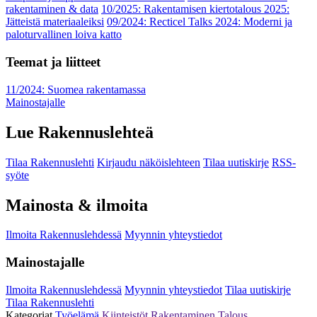
rakentaminen & data
10/2025: Rakentamisen kiertotalous 2025:
Jätteistä materiaaleiksi
09/2024: Recticel Talks 2024: Moderni ja
paloturvallinen loiva katto
Teemat ja liitteet
11/2024: Suomea rakentamassa
Mainostajalle
Lue Rakennuslehteä
Tilaa Rakennuslehti
Kirjaudu näköislehteen
Tilaa uutiskirje
RSS-
syöte
Mainosta & ilmoita
Ilmoita Rakennuslehdessä
Myynnin yhteystiedot
Mainostajalle
Ilmoita Rakennuslehdessä
Myynnin yhteystiedot
Tilaa uutiskirje
Tilaa Rakennuslehti
Kategoriat
Työelämä
Kiinteistöt
Rakentaminen
Talous