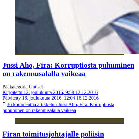
Jussi Aho, Fira: Korruptiosta puhuminen
on rakennusalalla vaikeaa
Pääkategoria
Uutiset
Kirjoitettu 12. joulukuuta 2016, 9:58
12.12.2016
Päivitetty 16. joulukuuta 2016, 12:04
16.12.2016
36 kommenttia
artikkeliin Jussi Aho, Fira: Korruptiosta
puhuminen on rakennusalalla vaikeaa
Firan toimitusjohtajalle poliisin