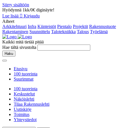
Siirry sisältöön
Hyödynnä 1kk/0€ diginäyte!
Lue lisää
Kirjaudu
Aiheet
Arkkitehtuuri
Infra
Kiinteistöt
Pientalo
Projektit
Rakennustuote
Rakentaminen
Suunnittelu
Talotekniikka
Talous
Työelämä
Kaikki mitä tietää pitää
Hae tältä sivustolta
Haku
Etusivu
100 tuoreinta
Suurimmat
100 tuoreinta
Keskustelut
Näköislehti
Tilaa Rakennuslehti
Uutiskirje
Toimitus
Yhteystiedot