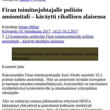
Firan toimitusjohtajalle poliisin
ansiomitali – käräytti rikollisen alaisensa
Kirjoittaja
Seppo Mölsä
Kirjoitettu 16. helmikuuta 2017, 14:22
16.2.2017
13 kommenttia
artikkeliin Firan toimitusjohtajalle poliisin
ansiomitali – käräytti rikollisen alaisensa
Firan toimitusjohtaja Jussi Aho ilmiantoi oman alaisensa
lahjonnasta.
Kuuntele juttu
Rakennusliike Firan toimitusjohtajalle Jussi Aholle annettiin 16.2.
poliisin kullattu ansiomitali. Hän sai ansioristin työstään korruption
ja harmaan talouden ennaltaehkäisyssä. Ansiomerkki on harvinainen
siviilitehtävissä työskenteleville ja ainutlaatuinen yritysjohdon
edustajalle.
Aho on esiintynyt asiassa julkisuudessa erityisesti HKR:n
lahjusjutun yhteydessä ja painottanut kulttuurin merkitystä
väärinkäytösten torjunnassa. Hän oli tämän tutkinnan käynnistäjä.