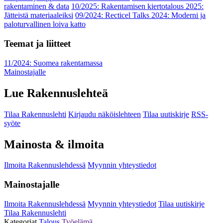
rakentaminen & data
10/2025: Rakentamisen kiertotalous 2025:
Jätteistä materiaaleiksi
09/2024: Recticel Talks 2024: Moderni ja
paloturvallinen loiva katto
Teemat ja liitteet
11/2024: Suomea rakentamassa
Mainostajalle
Lue Rakennuslehteä
Tilaa Rakennuslehti
Kirjaudu näköislehteen
Tilaa uutiskirje
RSS-
syöte
Mainosta & ilmoita
Ilmoita Rakennuslehdessä
Myynnin yhteystiedot
Mainostajalle
Ilmoita Rakennuslehdessä
Myynnin yhteystiedot
Tilaa uutiskirje
Tilaa Rakennuslehti
Kategoriat
Talous
Työelämä