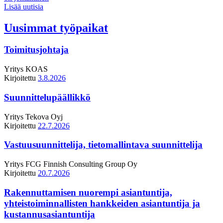
Lisää uutisia
Uusimmat työpaikat
Toimitusjohtaja
Yritys
KOAS
Kirjoitettu
3.8.2026
Suunnittelupäällikkö
Yritys
Tekova Oyj
Kirjoitettu
22.7.2026
Vastuusuunnittelija, tietomallintava suunnittelija
Yritys
FCG Finnish Consulting Group Oy
Kirjoitettu
20.7.2026
Rakennuttamisen nuorempi asiantuntija,
yhteistoiminnallisten hankkeiden asiantuntija ja
kustannusasiantuntija