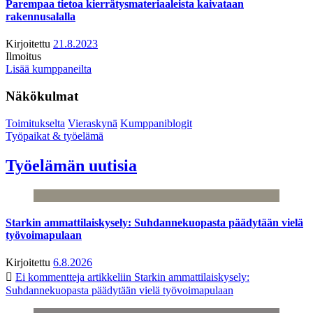
Parempaa tietoa kierrätysmateriaaleista kaivataan
rakennusalalla
Kirjoitettu
21.8.2023
Ilmoitus
Lisää kumppaneilta
Näkökulmat
Toimitukselta
Vieraskynä
Kumppaniblogit
Työpaikat & työelämä
Työelämän uutisia
Starkin ammattilaiskysely: Suhdannekuopasta päädytään vielä
työvoimapulaan
Kirjoitettu
6.8.2026
Ei kommentteja
artikkeliin Starkin ammattilaiskysely:
Suhdannekuopasta päädytään vielä työvoimapulaan