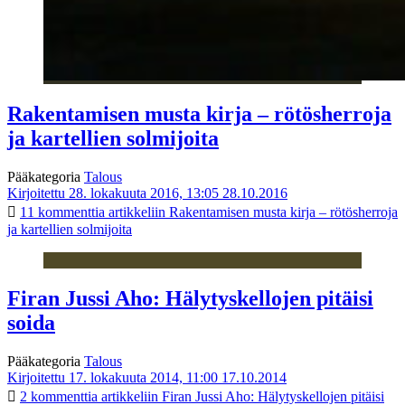
Rakentamisen musta kirja – rötösherroja
ja kartellien solmijoita
Pääkategoria
Talous
Kirjoitettu 28. lokakuuta 2016, 13:05
28.10.2016
11 kommenttia
artikkeliin Rakentamisen musta kirja – rötösherroja
ja kartellien solmijoita
Firan Jussi Aho: Hälytyskellojen pitäisi
soida
Pääkategoria
Talous
Kirjoitettu 17. lokakuuta 2014, 11:00
17.10.2014
2 kommenttia
artikkeliin Firan Jussi Aho: Hälytyskellojen pitäisi