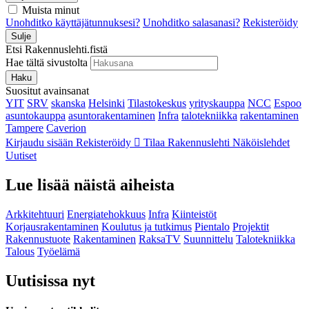
Muista minut
Unohditko käyttäjätunnuksesi?
Unohditko salasanasi?
Rekisteröidy
Sulje
Etsi Rakennuslehti.fistä
Hae tältä sivustolta
Haku
Suositut avainsanat
YIT
SRV
skanska
Helsinki
Tilastokeskus
yrityskauppa
NCC
Espoo
asuntokauppa
asuntorakentaminen
Infra
talotekniikka
rakentaminen
Tampere
Caverion
Kirjaudu sisään
Rekisteröidy
Tilaa Rakennuslehti
Näköislehdet
Uutiset
Lue lisää näistä aiheista
Arkkitehtuuri
Energiatehokkuus
Infra
Kiinteistöt
Korjausrakentaminen
Koulutus ja tutkimus
Pientalo
Projektit
Rakennustuote
Rakentaminen
RaksaTV
Suunnittelu
Talotekniikka
Talous
Työelämä
Uutisissa nyt