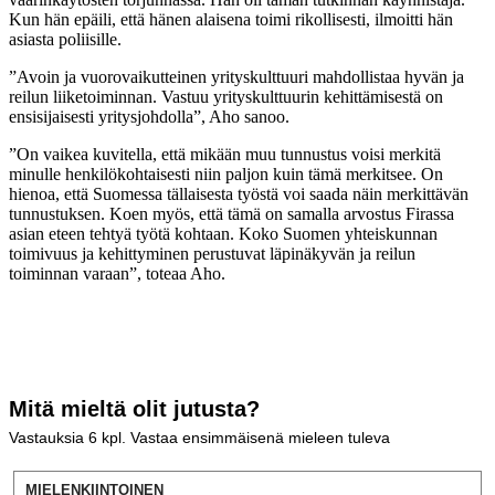
Kun hän epäili, että hänen alaisena toimi rikollisesti, ilmoitti hän
asiasta poliisille.
”Avoin ja vuorovaikutteinen yrityskulttuuri mahdollistaa hyvän ja
reilun liiketoiminnan. Vastuu yrityskulttuurin kehittämisestä on
ensisijaisesti yritysjohdolla”, Aho sanoo.
”On vaikea kuvitella, että mikään muu tunnustus voisi merkitä
minulle henkilökohtaisesti niin paljon kuin tämä merkitsee. On
hienoa, että Suomessa tällaisesta työstä voi saada näin merkittävän
tunnustuksen. Koen myös, että tämä on samalla arvostus Firassa
asian eteen tehtyä työtä kohtaan. Koko Suomen yhteiskunnan
toimivuus ja kehittyminen perustuvat läpinäkyvän ja reilun
toiminnan varaan”, toteaa Aho.
Mitä mieltä olit jutusta?
Vastauksia
6
kpl. Vastaa ensimmäisenä mieleen tuleva
MIELENKIINTOINEN