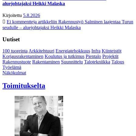
aluejohtajaksi Heikki Malaska
Kirjoitettu
5.8.2026
Ei kommentteja
artikkeliin Rakennustyö Salminen laajentaa Turun
seudulle – aluejohtajaksi Heikki Malaska
Uutiset
100 tuoreinta
Arkkitehtuuri
Energiatehokkuus
Infra
Kiinteistöt
Korjausrakentaminen
Koulutus ja tutkimus
Pientalo
Projektit
Rakennustuote
Rakentaminen
Suunnittelu
Talotekniikka
Talous
Työelämä
Näkökulmat
Toimitukselta