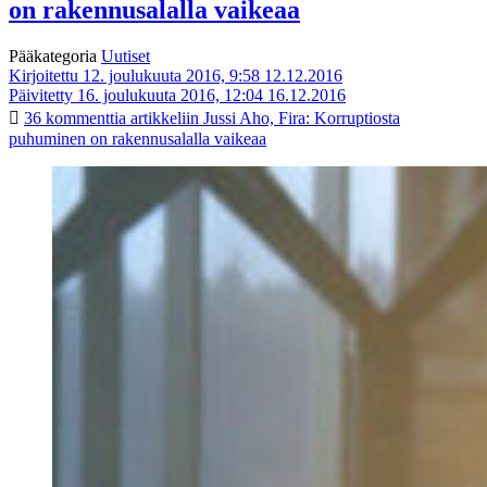
on rakennusalalla vaikeaa
Pääkategoria
Uutiset
Kirjoitettu 12. joulukuuta 2016, 9:58
12.12.2016
Päivitetty 16. joulukuuta 2016, 12:04
16.12.2016
36 kommenttia
artikkeliin Jussi Aho, Fira: Korruptiosta
puhuminen on rakennusalalla vaikeaa