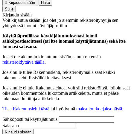
Kirjaudu sisään
Haku
Sulje
Kirjaudu sisään
Voit kirjautua sisään, jos olet jo aiemmin rekisteröitynyt ja sen
yhteydessä luonut käyttäjäprofiilin
Käyttäjäprofiilissa käyttäjätunnuksenasi toimii
sähköpostiosoitteesi (tai itse luomasi käyttäjätunnus) sekä itse
luomasi salasana.
Jos et ole aiemmin kirjautunut sisään, sinun on ensin
rekisteröidyttävä täällä
.
Jos sinulle tulee Rakennuslehti, rekisteröitymällä saat kaikki
rakennuslehti.fi-sisällöt luettavaksesi.
Jos sinulle ei tule Rakennuslehteä, voit silti rekisteröityä, jolloin saat
oikeuden kommentoida lukottomia artikkeleita, mutta et pääse
lukemaan lukittuja artikkeleita.
Tilaa Rakennuslehti tästä
tai hyödynnä
maksuton koejakso tästä
.
Sähköposti tai käyttäjätunnus
Salasana
Kirjaudu sisään