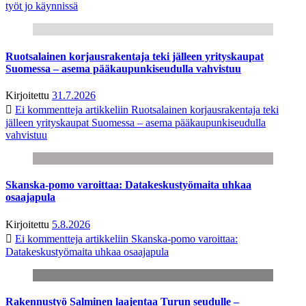
työt jo käynnissä
Ruotsalainen korjausrakentaja teki jälleen yrityskaupat
Suomessa – asema pääkaupunkiseudulla vahvistuu
Kirjoitettu
31.7.2026
Ei kommentteja
artikkeliin Ruotsalainen korjausrakentaja teki
jälleen yrityskaupat Suomessa – asema pääkaupunkiseudulla
vahvistuu
Skanska-pomo varoittaa: Datakeskustyömaita uhkaa
osaajapula
Kirjoitettu
5.8.2026
Ei kommentteja
artikkeliin Skanska-pomo varoittaa:
Datakeskustyömaita uhkaa osaajapula
Rakennustyö Salminen laajentaa Turun seudulle –