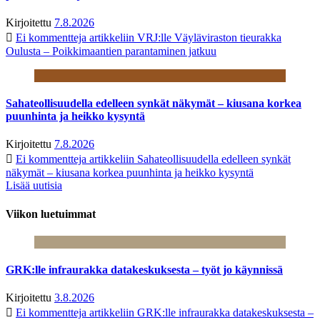
Kirjoitettu
7.8.2026
Ei kommentteja
artikkeliin VRJ:lle Väyläviraston tieurakka
Oulusta – Poikkimaantien parantaminen jatkuu
Sahateollisuudella edelleen synkät näkymät – kiusana korkea
puunhinta ja heikko kysyntä
Kirjoitettu
7.8.2026
Ei kommentteja
artikkeliin Sahateollisuudella edelleen synkät
näkymät – kiusana korkea puunhinta ja heikko kysyntä
Lisää uutisia
Viikon luetuimmat
GRK:lle infraurakka datakeskuksesta – työt jo käynnissä
Kirjoitettu
3.8.2026
Ei kommentteja
artikkeliin GRK:lle infraurakka datakeskuksesta –