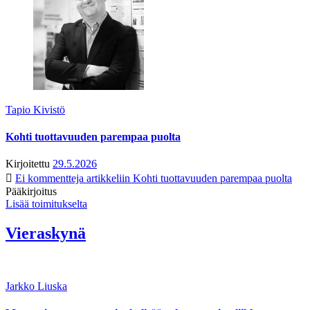
Tapio Kivistö
Kohti tuottavuuden parempaa puolta
Kirjoitettu
29.5.2026
Ei kommentteja
artikkeliin Kohti tuottavuuden parempaa puolta
Pääkirjoitus
Lisää toimitukselta
Vieraskynä
Jarkko Liuska