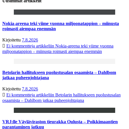
Uusimmat artikkelit
Nokia-areena teki viime vuonna miljoonatappion – miinusta
roimasti aiempaa enemmän
Kirjoitettu
7.8.2026
Ei kommentteja
artikkeliin Nokia-areena teki viime vuonna
miljoonatappion – miinusta roimasti aiempaa enemmän
Betolarin hallitukseen puolustusalan osaamista – Dahlbom
jatkaa puheenjohtajana
Kirjoitettu
7.8.2026
Ei kommentteja
artikkeliin Betolarin hallitukseen puolustusalan
osaamista – Dahlbom jatkaa puheenjohtajana
VRJ:lle Väyläviraston tieurakka Oulusta – Poikkimaantien
parantaminen jatkuu