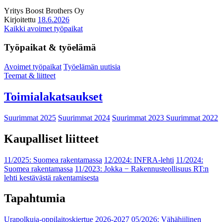
Yritys
Boost Brothers Oy
Kirjoitettu
18.6.2026
Kaikki avoimet työpaikat
Työpaikat & työelämä
Avoimet työpaikat
Työelämän uutisia
Teemat & liitteet
Toimialakatsaukset
Suurimmat 2025
Suurimmat 2024
Suurimmat 2023
Suurimmat 2022
Kaupalliset liitteet
11/2025: Suomea rakentamassa
12/2024: INFRA-lehti
11/2024:
Suomea rakentamassa
11/2023: Jokka − Rakennusteollisuus RT:n
lehti kestävästä rakentamisesta
Tapahtumia
Urapolkuja-oppilaitoskiertue 2026-2027
05/2026: Vähähiilinen