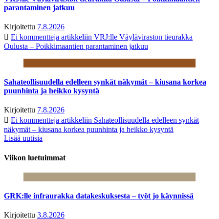
parantaminen jatkuu
Kirjoitettu
7.8.2026
Ei kommentteja
artikkeliin VRJ:lle Väyläviraston tieurakka
Oulusta – Poikkimaantien parantaminen jatkuu
Sahateollisuudella edelleen synkät näkymät – kiusana korkea
puunhinta ja heikko kysyntä
Kirjoitettu
7.8.2026
Ei kommentteja
artikkeliin Sahateollisuudella edelleen synkät
näkymät – kiusana korkea puunhinta ja heikko kysyntä
Lisää uutisia
Viikon luetuimmat
GRK:lle infraurakka datakeskuksesta – työt jo käynnissä
Kirjoitettu
3.8.2026