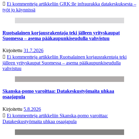
Ei kommentteja
artikkeliin GRK:lle infraurakka datakeskuksesta –
työt jo käynnissä
Ruotsalainen korjausrakentaja teki jälleen yrityskaupat
Suomessa – asema pääkaupunkiseudulla vahvistuu
Kirjoitettu
31.7.2026
Ei kommentteja
artikkeliin Ruotsalainen korjausrakentaja teki
jälleen yrityskaupat Suomessa – asema pääkaupunkiseudulla
vahvistuu
Skanska-pomo varoittaa: Datakeskustyömaita uhkaa
osaajapula
Kirjoitettu
5.8.2026
Ei kommentteja
artikkeliin Skanska-pomo varoittaa:
Datakeskustyömaita uhkaa osaajapula