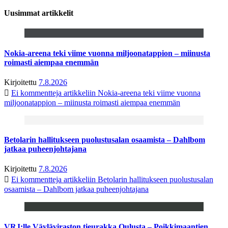
Uusimmat artikkelit
Nokia-areena teki viime vuonna miljoonatappion – miinusta
roimasti aiempaa enemmän
Kirjoitettu
7.8.2026
Ei kommentteja
artikkeliin Nokia-areena teki viime vuonna
miljoonatappion – miinusta roimasti aiempaa enemmän
Betolarin hallitukseen puolustusalan osaamista – Dahlbom
jatkaa puheenjohtajana
Kirjoitettu
7.8.2026
Ei kommentteja
artikkeliin Betolarin hallitukseen puolustusalan
osaamista – Dahlbom jatkaa puheenjohtajana
VRJ:lle Väyläviraston tieurakka Oulusta – Poikkimaantien