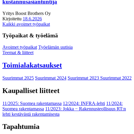
kustannusasiantuntija
Yritys
Boost Brothers Oy
Kirjoitettu
18.6.2026
Kaikki avoimet työpaikat
Työpaikat & työelämä
Avoimet työpaikat
Työelämän uutisia
Teemat & liitteet
Toimialakatsaukset
Suurimmat 2025
Suurimmat 2024
Suurimmat 2023
Suurimmat 2022
Kaupalliset liitteet
11/2025: Suomea rakentamassa
12/2024: INFRA-lehti
11/2024:
Suomea rakentamassa
11/2023: Jokka − Rakennusteollisuus RT:n
lehti kestävästä rakentamisesta
Tapahtumia