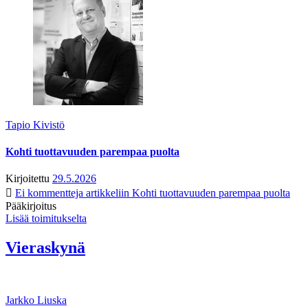
Tapio Kivistö
Kohti tuottavuuden parempaa puolta
Kirjoitettu
29.5.2026
Ei kommentteja
artikkeliin Kohti tuottavuuden parempaa puolta
Pääkirjoitus
Lisää toimitukselta
Vieraskynä
Jarkko Liuska