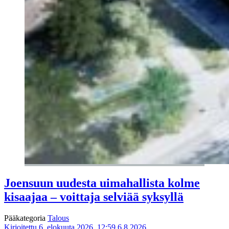
Joensuun uudesta uimahallista kolme
kisaajaa – voittaja selviää syksyllä
Pääkategoria
Talous
Kirjoitettu 6. elokuuta 2026, 12:59
6.8.2026