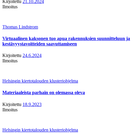
Kirjoitettu
21.10.2024
Ilmoitus
Thomas Lindstrom
Virtuaalinen kaksonen tuo apua rakennuksien suunnitteluun ja
kestävyystavoitteiden saavuttamiseen
Kirjoitettu
24.6.2024
Ilmoitus
Helsingin kiertotalouden klusteriohjelma
Materiaaleista parhain on olemassa oleva
Kirjoitettu
18.9.2023
Ilmoitus
Helsingin kiertotalouden klusteriohjelma