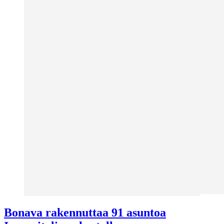
Bonava rakennuttaa 91 asuntoa