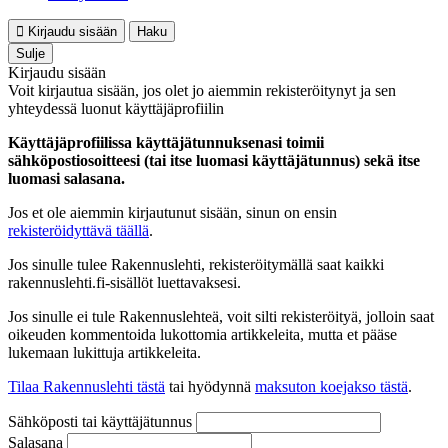
Kirjaudu sisään
Haku
Sulje
Kirjaudu sisään
Voit kirjautua sisään, jos olet jo aiemmin rekisteröitynyt ja sen
yhteydessä luonut käyttäjäprofiilin
Käyttäjäprofiilissa käyttäjätunnuksenasi toimii
sähköpostiosoitteesi (tai itse luomasi käyttäjätunnus) sekä itse
luomasi salasana.
Jos et ole aiemmin kirjautunut sisään, sinun on ensin
rekisteröidyttävä täällä
.
Jos sinulle tulee Rakennuslehti, rekisteröitymällä saat kaikki
rakennuslehti.fi-sisällöt luettavaksesi.
Jos sinulle ei tule Rakennuslehteä, voit silti rekisteröityä, jolloin saat
oikeuden kommentoida lukottomia artikkeleita, mutta et pääse
lukemaan lukittuja artikkeleita.
Tilaa Rakennuslehti tästä
tai hyödynnä
maksuton koejakso tästä
.
Sähköposti tai käyttäjätunnus
Salasana