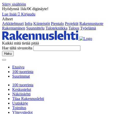
Siirry sisältöön
Hyödynnä 1kk/0€ diginäyte!
Lue lisää
Kirjaudu
Aiheet
Arkkitehtuuri
Infra
Kiinteistöt
Pientalo
Projektit
Rakennustuote
Rakentaminen
Suunnittelu
Talotekniikka
Talous
Työelämä
Kaikki mitä tietää pitää
Hae tältä sivustolta
Haku
Etusivu
100 tuoreinta
Suurimmat
100 tuoreinta
Keskustelut
Näköislehti
Tilaa Rakennuslehti
Uutiskirje
Toimitus
Yhteystiedot