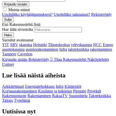
Kirjaudu sisään
Muista minut
Unohditko käyttäjätunnuksesi?
Unohditko salasanasi?
Rekisteröidy
Sulje
Etsi Rakennuslehti.fistä
Hae tältä sivustolta
Haku
Suositut avainsanat
YIT
SRV
skanska
Helsinki
Tilastokeskus
yrityskauppa
NCC
Espoo
asuntokauppa
asuntorakentaminen
Infra
talotekniikka
rakentaminen
Tampere
Caverion
Kirjaudu sisään
Rekisteröidy
Tilaa Rakennuslehti
Näköislehdet
Uutiset
Lue lisää näistä aiheista
Arkkitehtuuri
Energiatehokkuus
Infra
Kiinteistöt
Korjausrakentaminen
Koulutus ja tutkimus
Pientalo
Projektit
Rakennustuote
Rakentaminen
RaksaTV
Suunnittelu
Talotekniikka
Talous
Työelämä
Uutisissa nyt