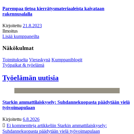
Parempaa tietoa kierrätysmateriaaleista kaivataan
rakennusalalla
Kirjoitettu
21.8.2023
Ilmoitus
Lisää kumppaneilta
Näkökulmat
Toimitukselta
Vieraskynä
Kumppaniblogit
Työpaikat & työelämä
Työelämän uutisia
Starkin ammattilaiskysely: Suhdannekuopasta päädytään vielä
työvoimapulaan
Kirjoitettu
6.8.2026
Ei kommentteja
artikkeliin Starkin ammattilaiskysely:
Suhdannekuopasta päädytään vielä työvoimapulaan