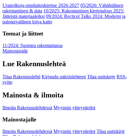
Urapolkuja-oppilaitoskiertue 2026-2027
05/2026: Vähähiilinen
rakentaminen & data
10/2025: Rakentamisen kiertotalous 2025:
Jätteistä materiaaleiksi
09/2024: Recticel Talks 2024: Moderni ja
paloturvallinen loiva katto
Teemat ja liitteet
11/2024: Suomea rakentamassa
Mainostajalle
Lue Rakennuslehteä
Tilaa Rakennuslehti
Kirjaudu näköislehteen
Tilaa uutiskirje
RSS-
syöte
Mainosta & ilmoita
Ilmoita Rakennuslehdessä
Myynnin yhteystiedot
Mainostajalle
Ilmoita Rakennuslehdessä
Myynnin yhteystiedot
Tilaa uutiskirje