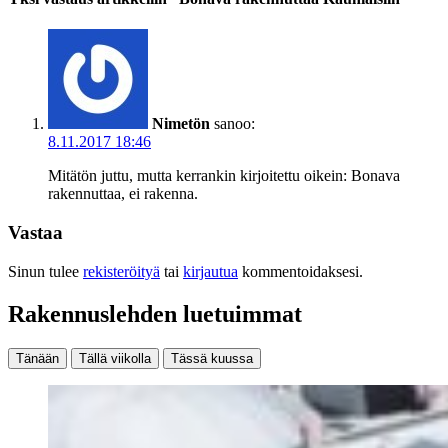
Nimetön
sanoo:
8.11.2017 18:46
Mitätön juttu, mutta kerrankin kirjoitettu oikein: Bonava
rakennuttaa, ei rakenna.
Vastaa
Sinun tulee
rekisteröityä
tai
kirjautua
kommentoidaksesi.
Rakennuslehden luetuimmat
Tänään
Tällä viikolla
Tässä kuussa