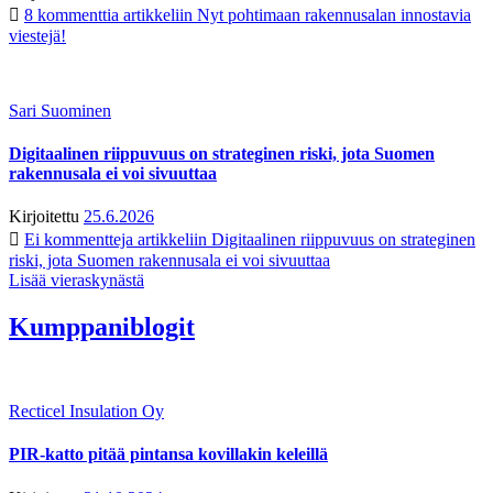
8 kommenttia
artikkeliin Nyt pohtimaan rakennusalan innostavia
viestejä!
Sari Suominen
Digitaalinen riippuvuus on strateginen riski, jota Suomen
rakennusala ei voi sivuuttaa
Kirjoitettu
25.6.2026
Ei kommentteja
artikkeliin Digitaalinen riippuvuus on strateginen
riski, jota Suomen rakennusala ei voi sivuuttaa
Lisää vieraskynästä
Kumppaniblogit
Recticel Insulation Oy
PIR-katto pitää pintansa kovillakin keleillä