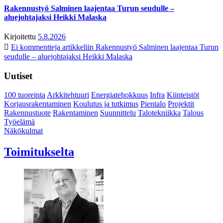
Rakennustyö Salminen laajentaa Turun seudulle –
aluejohtajaksi Heikki Malaska
Kirjoitettu
5.8.2026
Ei kommentteja
artikkeliin Rakennustyö Salminen laajentaa Turun
seudulle – aluejohtajaksi Heikki Malaska
Uutiset
100 tuoreinta
Arkkitehtuuri
Energiatehokkuus
Infra
Kiinteistöt
Korjausrakentaminen
Koulutus ja tutkimus
Pientalo
Projektit
Rakennustuote
Rakentaminen
Suunnittelu
Talotekniikka
Talous
Työelämä
Näkökulmat
Toimitukselta