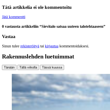
Tätä artikkelia ei ole kommentoitu
Jätä kommentti
0 vastausta artikkeliin “Sievitalo satsaa uuteen talotehtaaseen”
Vastaa
Sinun tulee
rekisteröityä
tai
kirjautua
kommentoidaksesi.
Rakennuslehden luetuimmat
Tänään
Tällä viikolla
Tässä kuussa