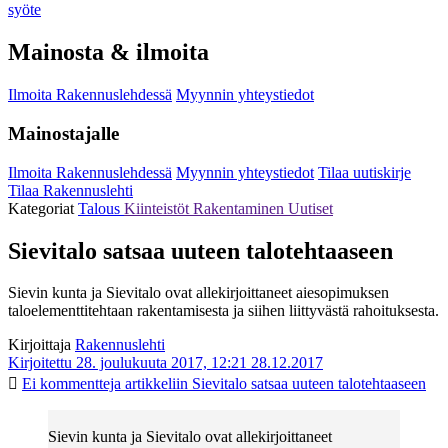
syöte
Mainosta & ilmoita
Ilmoita Rakennuslehdessä
Myynnin yhteystiedot
Mainostajalle
Ilmoita Rakennuslehdessä
Myynnin yhteystiedot
Tilaa uutiskirje
Tilaa Rakennuslehti
Kategoriat
Talous
Kiinteistöt
Rakentaminen
Uutiset
Sievitalo satsaa uuteen talotehtaaseen
Sievin kunta ja Sievitalo ovat allekirjoittaneet aiesopimuksen
taloelementtitehtaan rakentamisesta ja siihen liittyvästä rahoituksesta.
Kirjoittaja
Rakennuslehti
Kirjoitettu 28. joulukuuta 2017, 12:21
28.12.2017
Ei kommentteja
artikkeliin Sievitalo satsaa uuteen talotehtaaseen
Sievin kunta ja Sievitalo ovat allekirjoittaneet