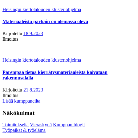
Helsingin kiertotalouden klusteriohjelma
Materiaaleista parhain on olemassa oleva
Kirjoitettu
18.9.2023
Ilmoitus
Helsingin kiertotalouden klusteriohjelma
Parempaa tietoa kierrätysmateriaaleista kaivataan
rakennusalalla
Kirjoitettu
21.8.2023
Ilmoitus
Lisää kumppaneilta
Näkökulmat
Toimitukselta
Vieraskynä
Kumppaniblogit
Työpaikat & työelämä