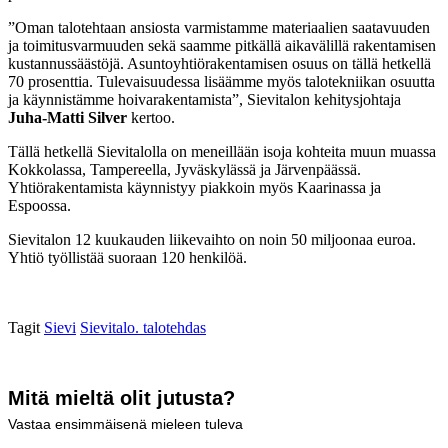
”Oman talotehtaan ansiosta varmistamme materiaalien saatavuuden
ja toimitusvarmuuden sekä saamme pitkällä aikavälillä rakentamisen
kustannussäästöjä. Asuntoyhtiörakentamisen osuus on tällä hetkellä
70 prosenttia. Tulevaisuudessa lisäämme myös talotekniikan osuutta
ja käynnistämme hoivarakentamista”, Sievitalon kehitysjohtaja
Juha-Matti Silver
kertoo.
Tällä hetkellä Sievitalolla on meneillään isoja kohteita muun muassa
Kokkolassa, Tampereella, Jyväskylässä ja Järvenpäässä.
Yhtiörakentamista käynnistyy piakkoin myös Kaarinassa ja
Espoossa.
Sievitalon 12 kuukauden liikevaihto on noin 50 miljoonaa euroa.
Yhtiö työllistää suoraan 120 henkilöä.
Tagit
Sievi
Sievitalo. talotehdas
Mitä mieltä olit jutusta?
Vastaa ensimmäisenä mieleen tuleva