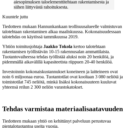
aiesopimuksen taloelementtitehtaan rakentamisesta ja
siihen liittyvästä rahoituksesta.
Kuuntele juttu
Tiedotteen mukaan Hannunkankaan teollisuusalueelle valmistuvan
talotehtaan rakentaminen alkaa maaliskuussa. Kokonaisuudessaan
talotehdas on käytössä tammikuussa 2019.
Yhtiön toimitusjohtaja
Jaakko Tokola
kertoo talotehtaan
rakentamisen työllistävän 10-15 rakennusalan ammattilaista.
Tuotantovaiheessa tehdas työllistää aluksi noin 20 henkilöä, ja
pidemmällä aikavälillä kapasiteetista riippuen 20-40 henkilöä.
Investoinnin kokonaiskustannukset koneineen ja laitteineen ovat
noin 6 miljoonaa euroa. Tuotantotilat ovat kooltaan 3 080 neliötä ja
toimistotilat 745 neliötä, minkä lisäksi kokonaisuuteen kuuluvat
yhteensä reilun 2 300 neliön varastokatokset.
Tehdas varmistaa materiaalisaatavuuden
Tiedotteen mukaan yhtiö on kehittänyt palveluun perustuvaa
pientalotuotantoa useita vuosia.