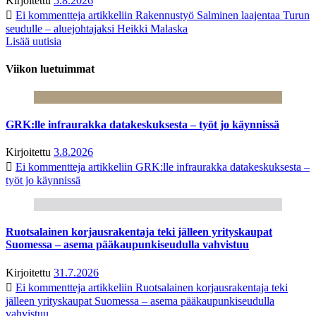
Kirjoitettu
5.8.2026
Ei kommentteja
artikkeliin Rakennustyö Salminen laajentaa Turun
seudulle – aluejohtajaksi Heikki Malaska
Lisää uutisia
Viikon luetuimmat
GRK:lle infraurakka datakeskuksesta – työt jo käynnissä
Kirjoitettu
3.8.2026
Ei kommentteja
artikkeliin GRK:lle infraurakka datakeskuksesta –
työt jo käynnissä
Ruotsalainen korjausrakentaja teki jälleen yrityskaupat
Suomessa – asema pääkaupunkiseudulla vahvistuu
Kirjoitettu
31.7.2026
Ei kommentteja
artikkeliin Ruotsalainen korjausrakentaja teki
jälleen yrityskaupat Suomessa – asema pääkaupunkiseudulla
vahvistuu