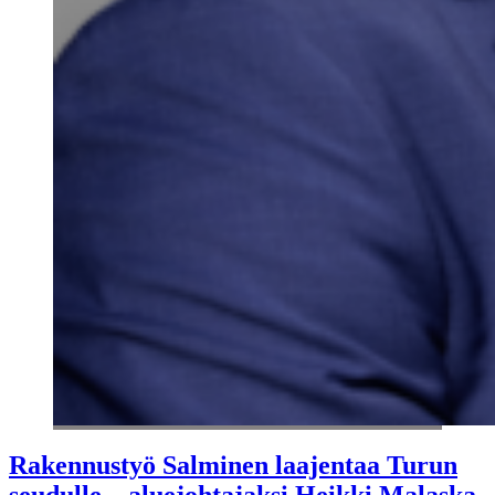
Rakennustyö Salminen laajentaa Turun