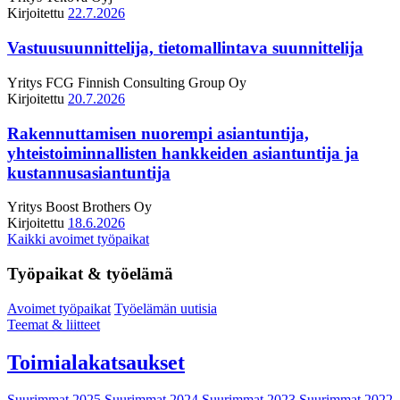
Kirjoitettu
22.7.2026
Vastuusuunnittelija, tietomallintava suunnittelija
Yritys
FCG Finnish Consulting Group Oy
Kirjoitettu
20.7.2026
Rakennuttamisen nuorempi asiantuntija,
yhteistoiminnallisten hankkeiden asiantuntija ja
kustannusasiantuntija
Yritys
Boost Brothers Oy
Kirjoitettu
18.6.2026
Kaikki avoimet työpaikat
Työpaikat & työelämä
Avoimet työpaikat
Työelämän uutisia
Teemat & liitteet
Toimialakatsaukset
Suurimmat 2025
Suurimmat 2024
Suurimmat 2023
Suurimmat 2022