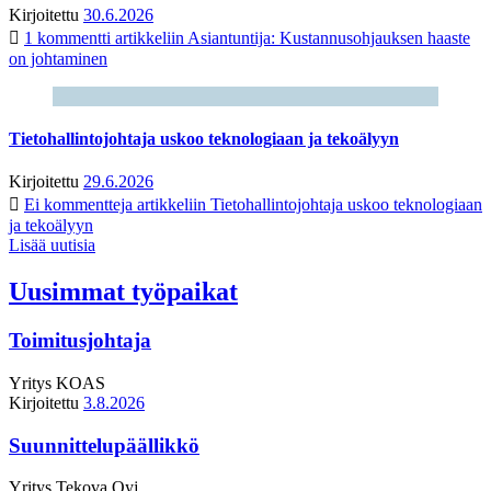
Kirjoitettu
30.6.2026
1 kommentti
artikkeliin Asiantuntija: Kustannusohjauksen haaste
on johtaminen
Tietohallintojohtaja uskoo teknologiaan ja tekoälyyn
Kirjoitettu
29.6.2026
Ei kommentteja
artikkeliin Tietohallintojohtaja uskoo teknologiaan
ja tekoälyyn
Lisää uutisia
Uusimmat työpaikat
Toimitusjohtaja
Yritys
KOAS
Kirjoitettu
3.8.2026
Suunnittelupäällikkö
Yritys
Tekova Oyj