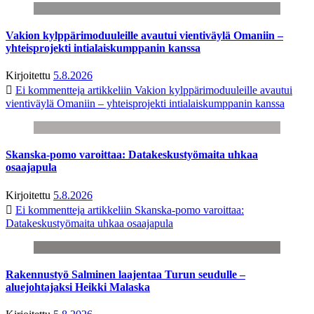
Vakion kylppärimoduuleille avautui vientiväylä Omaniin –
yhteisprojekti intialaiskumppanin kanssa
Kirjoitettu
5.8.2026
Ei kommentteja
artikkeliin Vakion kylppärimoduuleille avautui
vientiväylä Omaniin – yhteisprojekti intialaiskumppanin kanssa
Skanska-pomo varoittaa: Datakeskustyömaita uhkaa
osaajapula
Kirjoitettu
5.8.2026
Ei kommentteja
artikkeliin Skanska-pomo varoittaa:
Datakeskustyömaita uhkaa osaajapula
Rakennustyö Salminen laajentaa Turun seudulle –
aluejohtajaksi Heikki Malaska