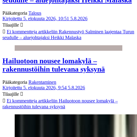
seudulle – aluejohtajaksi Heikki Malaska
Pääkategoria
Talous
Kirjoitettu 5. elokuuta 2026, 10:51
5.8.2026
Tilaajille
Ei kommentteja
artikkeliin Rakennustyö Salminen laajentaa Turun
seudulle – aluejohtajaksi Heikki Malaska
Hailuotoon nousee lomakylä –
rakennustöihin tulevana syksynä
Pääkategoria
Rakentaminen
Kirjoitettu 5. elokuuta 2026, 9:54
5.8.2026
Tilaajille
Ei kommentteja
artikkeliin Hailuotoon nousee lomakylä –
rakennustöihin tulevana syksynä