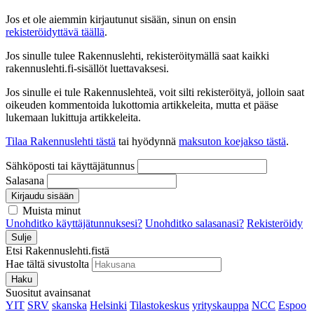
Jos et ole aiemmin kirjautunut sisään, sinun on ensin
rekisteröidyttävä täällä
.
Jos sinulle tulee Rakennuslehti, rekisteröitymällä saat kaikki
rakennuslehti.fi-sisällöt luettavaksesi.
Jos sinulle ei tule Rakennuslehteä, voit silti rekisteröityä, jolloin saat
oikeuden kommentoida lukottomia artikkeleita, mutta et pääse
lukemaan lukittuja artikkeleita.
Tilaa Rakennuslehti tästä
tai hyödynnä
maksuton koejakso tästä
.
Sähköposti tai käyttäjätunnus
Salasana
Kirjaudu sisään
Muista minut
Unohditko käyttäjätunnuksesi?
Unohditko salasanasi?
Rekisteröidy
Sulje
Etsi Rakennuslehti.fistä
Hae tältä sivustolta
Haku
Suositut avainsanat
YIT
SRV
skanska
Helsinki
Tilastokeskus
yrityskauppa
NCC
Espoo