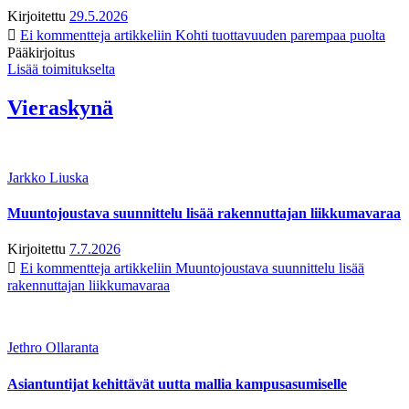
Kirjoitettu
29.5.2026
Ei kommentteja
artikkeliin Kohti tuottavuuden parempaa puolta
Pääkirjoitus
Lisää toimitukselta
Vieraskynä
Jarkko Liuska
Muuntojoustava suunnittelu lisää rakennuttajan liikkumavaraa
Kirjoitettu
7.7.2026
Ei kommentteja
artikkeliin Muuntojoustava suunnittelu lisää
rakennuttajan liikkumavaraa
Jethro Ollaranta
Asiantuntijat kehittävät uutta mallia kampusasumiselle