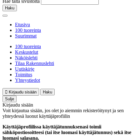
Hae tältä sivustolta
Haku
Etusivu
100 tuoreinta
Suurimmat
100 tuoreinta
Keskustelut
Näköislehti
Tilaa Rakennuslehti
Uutiskirje
Toimitus
Yhteystiedot
Kirjaudu sisään
Haku
Sulje
Kirjaudu sisään
Voit kirjautua sisään, jos olet jo aiemmin rekisteröitynyt ja sen
yhteydessä luonut käyttäjäprofiilin
Käyttäjäprofiilissa käyttäjätunnuksenasi toimii
sähköpostiosoitteesi (tai itse luomasi käyttäjätunnus) sekä itse
luomasi salasana.