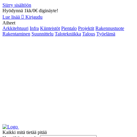
Siirry sisältöön
Hyödynnä 1kk/0€ diginäyte!
Lue lisää
Kirjaudu
Aiheet
Arkkitehtuuri
Infra
Kiinteistöt
Pientalo
Projektit
Rakennustuote
Rakentaminen
Suunnittelu
Talotekniikka
Talous
Työelämä
Kaikki mitä tietää pitää