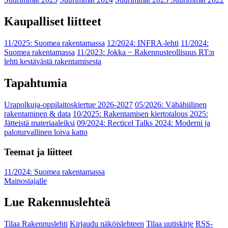
Kaupalliset liitteet
11/2025: Suomea rakentamassa
12/2024: INFRA-lehti
11/2024:
Suomea rakentamassa
11/2023: Jokka − Rakennusteollisuus RT:n
lehti kestävästä rakentamisesta
Tapahtumia
Urapolkuja-oppilaitoskiertue 2026-2027
05/2026: Vähähiilinen
rakentaminen & data
10/2025: Rakentamisen kiertotalous 2025:
Jätteistä materiaaleiksi
09/2024: Recticel Talks 2024: Moderni ja
paloturvallinen loiva katto
Teemat ja liitteet
11/2024: Suomea rakentamassa
Mainostajalle
Lue Rakennuslehteä
Tilaa Rakennuslehti
Kirjaudu näköislehteen
Tilaa uutiskirje
RSS-