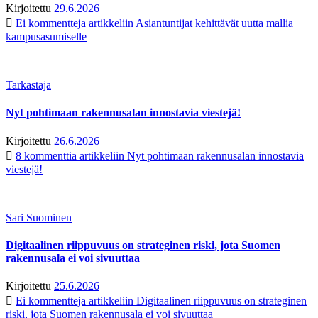
Kirjoitettu
29.6.2026
Ei kommentteja
artikkeliin Asiantuntijat kehittävät uutta mallia
kampusasumiselle
Tarkastaja
Nyt pohtimaan rakennusalan innostavia viestejä!
Kirjoitettu
26.6.2026
8 kommenttia
artikkeliin Nyt pohtimaan rakennusalan innostavia
viestejä!
Sari Suominen
Digitaalinen riippuvuus on strateginen riski, jota Suomen
rakennusala ei voi sivuuttaa
Kirjoitettu
25.6.2026
Ei kommentteja
artikkeliin Digitaalinen riippuvuus on strateginen
riski, jota Suomen rakennusala ei voi sivuuttaa