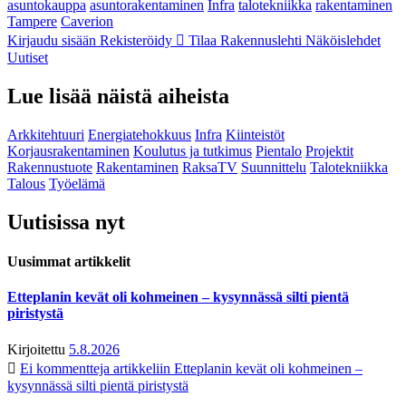
asuntokauppa
asuntorakentaminen
Infra
talotekniikka
rakentaminen
Tampere
Caverion
Kirjaudu sisään
Rekisteröidy
Tilaa Rakennuslehti
Näköislehdet
Uutiset
Lue lisää näistä aiheista
Arkkitehtuuri
Energiatehokkuus
Infra
Kiinteistöt
Korjausrakentaminen
Koulutus ja tutkimus
Pientalo
Projektit
Rakennustuote
Rakentaminen
RaksaTV
Suunnittelu
Talotekniikka
Talous
Työelämä
Uutisissa nyt
Uusimmat artikkelit
Etteplanin kevät oli kohmeinen – kysynnässä silti pientä
piristystä
Kirjoitettu
5.8.2026
Ei kommentteja
artikkeliin Etteplanin kevät oli kohmeinen –
kysynnässä silti pientä piristystä