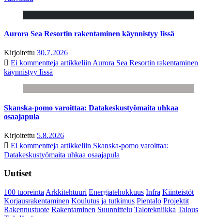
Aurora Sea Resortin rakentaminen käynnistyy Iissä
Kirjoitettu
30.7.2026
Ei kommentteja
artikkeliin Aurora Sea Resortin rakentaminen
käynnistyy Iissä
Skanska-pomo varoittaa: Datakeskustyömaita uhkaa
osaajapula
Kirjoitettu
5.8.2026
Ei kommentteja
artikkeliin Skanska-pomo varoittaa:
Datakeskustyömaita uhkaa osaajapula
Uutiset
100 tuoreinta
Arkkitehtuuri
Energiatehokkuus
Infra
Kiinteistöt
Korjausrakentaminen
Koulutus ja tutkimus
Pientalo
Projektit
Rakennustuote
Rakentaminen
Suunnittelu
Talotekniikka
Talous