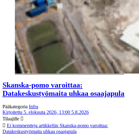
Skanska-pomo varoittaa:
Datakeskustyömaita uhkaa osaajapula
Pääkategoria
Infra
Kirjoitettu 5. elokuuta 2026, 13:00
5.8.2026
Tilaajille
Ei kommentteja
artikkeliin Skanska-pomo varoittaa:
Datakeskustyömaita uhkaa osaajapula