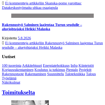
Ei kommentteja
artikkeliin Skanska-pomo varoittaa:
Datakeskustyömaita uhkaa osaajapula
Rakennustyö Salminen laajentaa Turun seudulle –
aluejohtajaksi Heikki Malaska
Kirjoitettu
5.8.2026
Ei kommentteja
artikkeliin Rakennustyö Salminen laajentaa Turun
seudulle – aluejohtajaksi Heikki Malaska
Uutiset
100 tuoreinta
Arkkitehtuuri
Energiatehokkuus
Infra
Kiinteistöt
Korjausrakentaminen
Koulutus ja tutkimus
Pientalo
Projektit
Rakennustuote
Rakentaminen
Suunnittelu
Talotekniikka
Talous
Työelämä
Näkökulmat
Toimitukselta