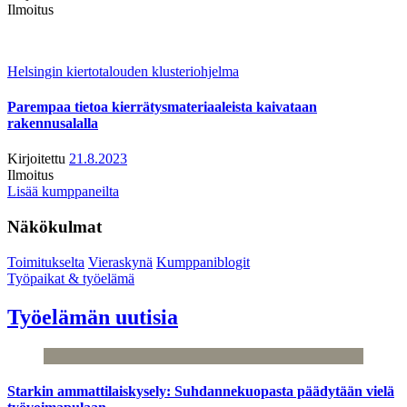
Ilmoitus
Helsingin kiertotalouden klusteriohjelma
Parempaa tietoa kierrätysmateriaaleista kaivataan
rakennusalalla
Kirjoitettu
21.8.2023
Ilmoitus
Lisää kumppaneilta
Näkökulmat
Toimitukselta
Vieraskynä
Kumppaniblogit
Työpaikat & työelämä
Työelämän uutisia
Starkin ammattilaiskysely: Suhdannekuopasta päädytään vielä