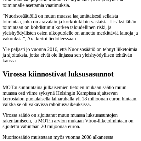
toiminnalle asettamia vaatimuksia.
”Nuorisosäätiöllä on muun muassa laajamittaisesti sellaista
toimintaa, joka on aravalain ja korkotukilain vastaista. Lisäksi tähän
toimintaan on kohdistunut korkea taloudellinen riski, ja
yleishyödyllisten osien ulkopuolelle on annettu merkittäviä lainoja ja
vakuuksia”, Ara kertoi tiedotteessaan.
Yle paljasti jo vuonna 2016, että Nuorisosäätiö on tehnyt liiketoimia
ja sijoituksia, jotka eivät ole linjassa sen yleishyödyllisen tehtävän
kanssa.
Virossa kiinnostivat luksusasunnot
MOT:n sunnuntaina julkaisemien tietojen mukaan säätiö muun
muassa osti viime syksynä Helsingin Kampissa sijaitsevan
kerrostalon puolalaisella lainarahalla yli 18 miljoonan euron hintaan,
vaikka se oli vakavissa rahoitusvaikeuksissa.
Virossa säätiö on sijoittanut muun muassa luksusasuntojen
rakentamiseen, ja MOT:n ar­vion mukaan Viron-liiketoimintaan on
sijoitettu vähintään 20 miljoonaa euroa.
Nuorisosäätiö muistetaan myös vuonna 2008 alkaneesta