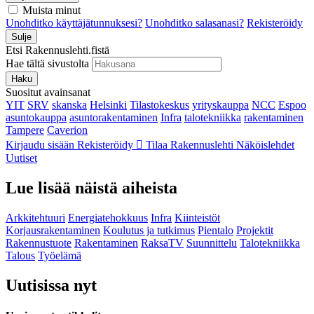
Muista minut
Unohditko käyttäjätunnuksesi?
Unohditko salasanasi?
Rekisteröidy
Sulje
Etsi Rakennuslehti.fistä
Hae tältä sivustolta
Haku
Suositut avainsanat
YIT
SRV
skanska
Helsinki
Tilastokeskus
yrityskauppa
NCC
Espoo
asuntokauppa
asuntorakentaminen
Infra
talotekniikka
rakentaminen
Tampere
Caverion
Kirjaudu sisään
Rekisteröidy
Tilaa Rakennuslehti
Näköislehdet
Uutiset
Lue lisää näistä aiheista
Arkkitehtuuri
Energiatehokkuus
Infra
Kiinteistöt
Korjausrakentaminen
Koulutus ja tutkimus
Pientalo
Projektit
Rakennustuote
Rakentaminen
RaksaTV
Suunnittelu
Talotekniikka
Talous
Työelämä
Uutisissa nyt