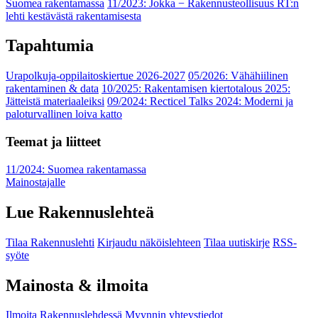
Suomea rakentamassa
11/2023: Jokka − Rakennusteollisuus RT:n
lehti kestävästä rakentamisesta
Tapahtumia
Urapolkuja-oppilaitoskiertue 2026-2027
05/2026: Vähähiilinen
rakentaminen & data
10/2025: Rakentamisen kiertotalous 2025:
Jätteistä materiaaleiksi
09/2024: Recticel Talks 2024: Moderni ja
paloturvallinen loiva katto
Teemat ja liitteet
11/2024: Suomea rakentamassa
Mainostajalle
Lue Rakennuslehteä
Tilaa Rakennuslehti
Kirjaudu näköislehteen
Tilaa uutiskirje
RSS-
syöte
Mainosta & ilmoita
Ilmoita Rakennuslehdessä
Myynnin yhteystiedot