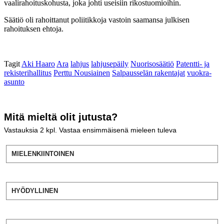
vaalirahoituskohusta, joka johti useisiin rikostuomioihin.
Säätiö oli rahoittanut poliitikkoja vastoin saamansa julkisen
rahoituksen ehtoja.
Tagit
Aki Haaro
Ara
lahjus
lahjusepäily
Nuorisosäätiö
Patentti- ja
rekisterihallitus
Perttu Nousiainen
Salpausselän rakentajat
vuokra-
asunto
Mitä mieltä olit jutusta?
Vastauksia
2
kpl. Vastaa ensimmäisenä mieleen tuleva
MIELENKIINTOINEN
HYÖDYLLINEN