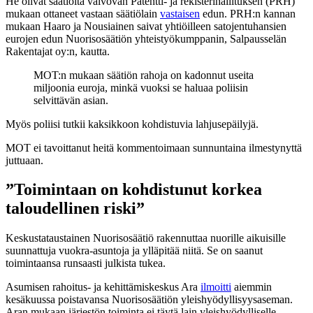
He olivat säätiöitä valvovan Patentti- ja rekisterihallituksen (PRH)
mukaan ottaneet vastaan säätiölain
vastaisen
edun. PRH:n kannan
mukaan Haaro ja Nousiainen saivat yhtiöilleen satojentuhansien
eurojen edun Nuorisosäätiön yhteistyökumppanin, Salpausselän
Rakentajat oy:n, kautta.
MOT:n mukaan säätiön rahoja on kadonnut useita
miljoonia euroja, minkä vuoksi se haluaa poliisin
selvittävän asian.
Myös poliisi tutkii kaksikkoon kohdistuvia lahjusepäilyjä.
MOT ei tavoittanut heitä kommentoimaan sunnuntaina ilmestynyttä
juttuaan.
”Toimintaan on kohdistunut korkea
taloudellinen riski”
Keskustataustainen Nuorisosäätiö rakennuttaa nuorille aikuisille
suunnattuja vuokra-asuntoja ja ylläpitää niitä. Se on saanut
toimintaansa runsaasti julkista tukea.
Asumisen rahoitus- ja kehittämiskeskus Ara
ilmoitti
aiemmin
kesäkuussa poistavansa Nuorisosäätiön yleishyödyllisyysaseman.
Aran mukaan järjestön toiminta ei täytä lain yleishyödylliselle