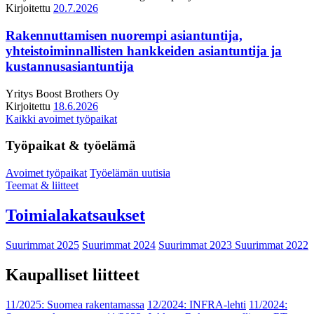
Kirjoitettu
20.7.2026
Rakennuttamisen nuorempi asiantuntija,
yhteistoiminnallisten hankkeiden asiantuntija ja
kustannusasiantuntija
Yritys
Boost Brothers Oy
Kirjoitettu
18.6.2026
Kaikki avoimet työpaikat
Työpaikat & työelämä
Avoimet työpaikat
Työelämän uutisia
Teemat & liitteet
Toimialakatsaukset
Suurimmat 2025
Suurimmat 2024
Suurimmat 2023
Suurimmat 2022
Kaupalliset liitteet
11/2025: Suomea rakentamassa
12/2024: INFRA-lehti
11/2024: