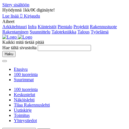
Siirry sisältöön
Hyödynnä 1kk/0€ diginäyte!
Lue lisää
Kirjaudu
Aiheet
Arkkitehtuuri
Infra
Kiinteistöt
Pientalo
Projektit
Rakennustuote
Rakentaminen
Suunnittelu
Talotekniikka
Talous
Työelämä
Kaikki mitä tietää pitää
Hae tältä sivustolta
Haku
Etusivu
100 tuoreinta
Suurimmat
100 tuoreinta
Keskustelut
Näköislehti
Tilaa Rakennuslehti
Uutiskirje
Toimitus
Yhteystiedot