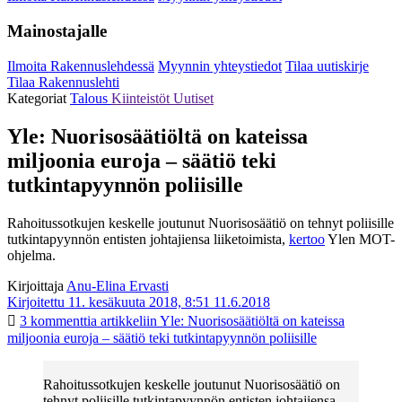
Mainostajalle
Ilmoita Rakennuslehdessä
Myynnin yhteystiedot
Tilaa uutiskirje
Tilaa Rakennuslehti
Kategoriat
Talous
Kiinteistöt
Uutiset
Yle: Nuorisosäätiöltä on kateissa
miljoonia euroja – säätiö teki
tutkintapyynnön poliisille
Rahoitussotkujen keskelle joutunut Nuorisosäätiö on tehnyt poliisille
tutkintapyynnön entisten johtajiensa liiketoimista,
kertoo
Ylen MOT-
ohjelma.
Kirjoittaja
Anu-Elina Ervasti
Kirjoitettu 11. kesäkuuta 2018, 8:51
11.6.2018
3 kommenttia
artikkeliin Yle: Nuorisosäätiöltä on kateissa
miljoonia euroja – säätiö teki tutkintapyynnön poliisille
Rahoitussotkujen keskelle joutunut Nuorisosäätiö on
tehnyt poliisille tutkintapyynnön entisten johtajiensa