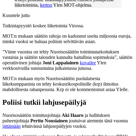
liiketoimista,
kertoo
Ylen MOT-ohjelma.
Kuuntele juttu
Tutkintapyyntö koskee liiketoimia Virossa.
MOT:n mukaan säätiön rahoja on kadonnut useita miljoonia euroja,
minkä vuoksi se haluaa poliisin selvittävän asian.
”Viime vuosina on tehty Nuorisosäätiön toimintatarkoituksen
vastaisia ja säätiön talouden kannalta haitallisia sopimuksia”, säätiön
operatiivinen johtaja
Joni Lappalainen
kuvailee
Ylen
verkkosivuilla sunnuntaina julkaistussa jutussa.
MOT:n mukaan myös Nuorisosäätiön puolalaisesta
liikekumppanista on tehty keskusrikospoliisille (krp) ilmoitus
mahdollisesta rahanpesusta. Krp ei ole kommentoinut asiaa Ylelle.
Poliisi tutkii lahjusepäilyjä
Nuorisosäätiön toimitusjohtaja
Aki Haaro
ja hallituksen
puheenjohtaja
Perttu Nousiainen
joutuivat aiemmin tänä vuonna
jättämään
tehtävänsä lahjusepäilyjen vuoksi.