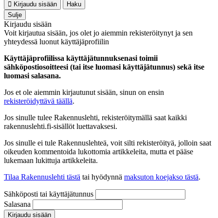
Kirjaudu sisään
Haku
Sulje
Kirjaudu sisään
Voit kirjautua sisään, jos olet jo aiemmin rekisteröitynyt ja sen
yhteydessä luonut käyttäjäprofiilin
Käyttäjäprofiilissa käyttäjätunnuksenasi toimii
sähköpostiosoitteesi (tai itse luomasi käyttäjätunnus) sekä itse
luomasi salasana.
Jos et ole aiemmin kirjautunut sisään, sinun on ensin
rekisteröidyttävä täällä
.
Jos sinulle tulee Rakennuslehti, rekisteröitymällä saat kaikki
rakennuslehti.fi-sisällöt luettavaksesi.
Jos sinulle ei tule Rakennuslehteä, voit silti rekisteröityä, jolloin saat
oikeuden kommentoida lukottomia artikkeleita, mutta et pääse
lukemaan lukittuja artikkeleita.
Tilaa Rakennuslehti tästä
tai hyödynnä
maksuton koejakso tästä
.
Sähköposti tai käyttäjätunnus
Salasana
Kirjaudu sisään