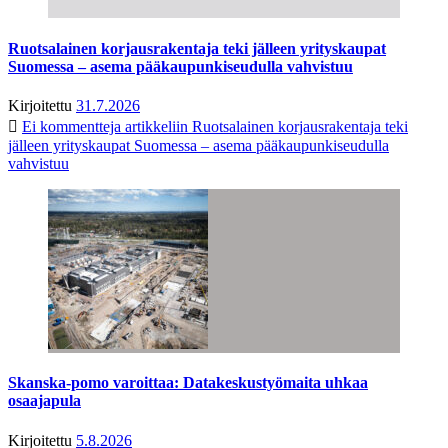
Ruotsalainen korjausrakentaja teki jälleen yrityskaupat
Suomessa – asema pääkaupunkiseudulla vahvistuu
Kirjoitettu
31.7.2026
Ei kommentteja
artikkeliin Ruotsalainen korjausrakentaja teki
jälleen yrityskaupat Suomessa – asema pääkaupunkiseudulla
vahvistuu
Skanska-pomo varoittaa: Datakeskustyömaita uhkaa
osaajapula
Kirjoitettu
5.8.2026