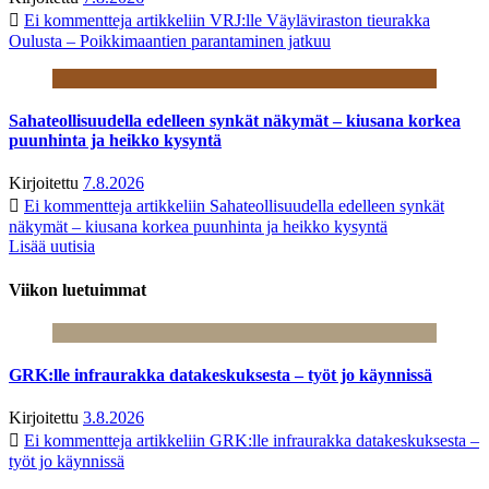
Ei kommentteja
artikkeliin VRJ:lle Väyläviraston tieurakka
Oulusta – Poikkimaantien parantaminen jatkuu
Sahateollisuudella edelleen synkät näkymät – kiusana korkea
puunhinta ja heikko kysyntä
Kirjoitettu
7.8.2026
Ei kommentteja
artikkeliin Sahateollisuudella edelleen synkät
näkymät – kiusana korkea puunhinta ja heikko kysyntä
Lisää uutisia
Viikon luetuimmat
GRK:lle infraurakka datakeskuksesta – työt jo käynnissä
Kirjoitettu
3.8.2026
Ei kommentteja
artikkeliin GRK:lle infraurakka datakeskuksesta –
työt jo käynnissä