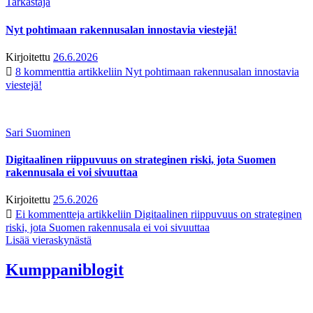
Tarkastaja
Nyt pohtimaan rakennusalan innostavia viestejä!
Kirjoitettu
26.6.2026
8 kommenttia
artikkeliin Nyt pohtimaan rakennusalan innostavia
viestejä!
Sari Suominen
Digitaalinen riippuvuus on strateginen riski, jota Suomen
rakennusala ei voi sivuuttaa
Kirjoitettu
25.6.2026
Ei kommentteja
artikkeliin Digitaalinen riippuvuus on strateginen
riski, jota Suomen rakennusala ei voi sivuuttaa
Lisää vieraskynästä
Kumppaniblogit