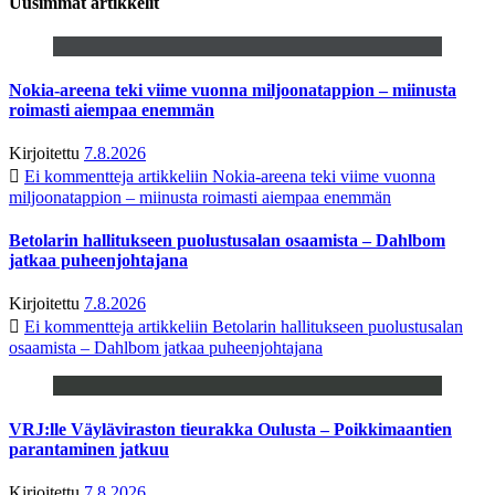
Uusimmat artikkelit
Nokia-areena teki viime vuonna miljoonatappion – miinusta
roimasti aiempaa enemmän
Kirjoitettu
7.8.2026
Ei kommentteja
artikkeliin Nokia-areena teki viime vuonna
miljoonatappion – miinusta roimasti aiempaa enemmän
Betolarin hallitukseen puolustusalan osaamista – Dahlbom
jatkaa puheenjohtajana
Kirjoitettu
7.8.2026
Ei kommentteja
artikkeliin Betolarin hallitukseen puolustusalan
osaamista – Dahlbom jatkaa puheenjohtajana
VRJ:lle Väyläviraston tieurakka Oulusta – Poikkimaantien
parantaminen jatkuu
Kirjoitettu
7.8.2026