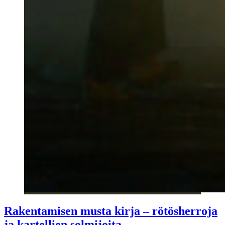
Rakentamisen musta kirja – rötösherroja
ja kartellien solmijoita