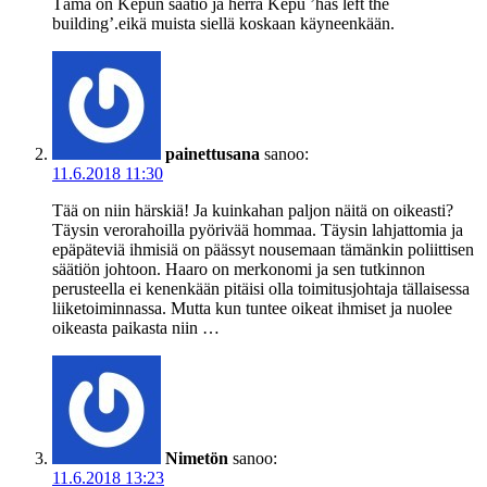
Tämä on Kepun säätiö ja herra Kepu ’has left the
building’.eikä muista siellä koskaan käyneenkään.
painettusana
sanoo:
11.6.2018 11:30
Tää on niin härskiä! Ja kuinkahan paljon näitä on oikeasti?
Täysin verorahoilla pyörivää hommaa. Täysin lahjattomia ja
epäpäteviä ihmisiä on päässyt nousemaan tämänkin poliittisen
säätiön johtoon. Haaro on merkonomi ja sen tutkinnon
perusteella ei kenenkään pitäisi olla toimitusjohtaja tällaisessa
liiketoiminnassa. Mutta kun tuntee oikeat ihmiset ja nuolee
oikeasta paikasta niin …
Nimetön
sanoo:
11.6.2018 13:23