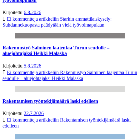
työvoimapulaan
Kirjoitettu
6.8.2026
Ei kommentteja
artikkeliin Starkin ammattilaiskysely:
Suhdannekuopasta päädytään vielä työvoimapulaan
Rakennustyö Salminen laajentaa Turun seudulle –
aluejohtajaksi Heikki Malaska
Kirjoitettu
5.8.2026
Ei kommentteja
artikkeliin Rakennustyö Salminen laajentaa Turun
seudulle – aluejohtajaksi Heikki Malaska
Rakentamisen työntekijämäärä laski edelleen
Kirjoitettu
22.7.2026
Ei kommentteja
artikkeliin Rakentamisen työntekijämäärä laski
edelleen