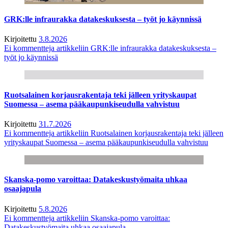
GRK:lle infraurakka datakeskuksesta – työt jo käynnissä
Kirjoitettu
3.8.2026
Ei kommentteja
artikkeliin GRK:lle infraurakka datakeskuksesta –
työt jo käynnissä
Ruotsalainen korjausrakentaja teki jälleen yrityskaupat
Suomessa – asema pääkaupunkiseudulla vahvistuu
Kirjoitettu
31.7.2026
Ei kommentteja
artikkeliin Ruotsalainen korjausrakentaja teki jälleen
yrityskaupat Suomessa – asema pääkaupunkiseudulla vahvistuu
Skanska-pomo varoittaa: Datakeskustyömaita uhkaa
osaajapula
Kirjoitettu
5.8.2026
Ei kommentteja
artikkeliin Skanska-pomo varoittaa:
Datakeskustyömaita uhkaa osaajapula