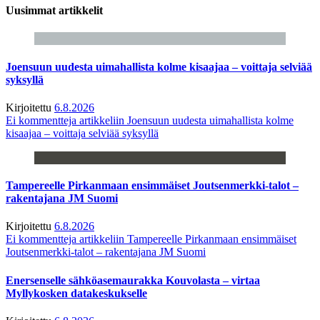
Uusimmat artikkelit
Joensuun uudesta uimahallista kolme kisaajaa – voittaja selviää
syksyllä
Kirjoitettu
6.8.2026
Ei kommentteja
artikkeliin Joensuun uudesta uimahallista kolme
kisaajaa – voittaja selviää syksyllä
Tampereelle Pirkanmaan ensimmäiset Joutsenmerkki-talot –
rakentajana JM Suomi
Kirjoitettu
6.8.2026
Ei kommentteja
artikkeliin Tampereelle Pirkanmaan ensimmäiset
Joutsenmerkki-talot – rakentajana JM Suomi
Enersenselle sähköasemaurakka Kouvolasta – virtaa
Myllykosken datakeskukselle