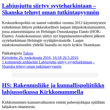
Lahjusjuttu siirtyy syyteharkintaan –
Skanska tehnyt oman tutkintapyynnön
Keskusrikospoliisi on saanut valmiiksi vuonna 2012 käynnistyneen
esitutkinnan liittyen poikkeuksellisen laajaan lahjuskokonaisuuteen,
jossa asianomistajana on Helsingin Osuuskauppa Elanto (HOK-
Elanto). Asiakokonaisuus siirtyy nyt loppulausuntovaiheen jälkeen
syyteharkintaan Helsingin syyttäjänvirastolle. Laajan
asiakokonaisuuden yhdellä haaralla on myös kytkös Skanskaan.
Pääkategoria
Talous
Kirjoitettu 26. toukokuuta 2016, 16:18
26.5.2016
1 kommentti
artikkeliin Lahjusjuttu siirtyy syyteharkintaan –
Skanska tehnyt oman tutkintapyynnön
HS: Rakennusliike ja kunnallispoliitikko
lahjussotkussa Kirkkonummella
Kirkkonummen kunnanvaltuuston entistä puheenjohtajaa epäillään
lahjuksen ottamisesta.