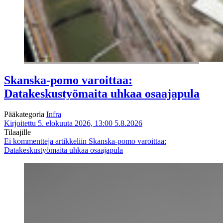
Skanska-pomo varoittaa:
Datakeskustyömaita uhkaa osaajapula
Pääkategoria
Infra
Kirjoitettu 5. elokuuta 2026, 13:00
5.8.2026
Tilaajille
Ei kommentteja
artikkeliin Skanska-pomo varoittaa:
Datakeskustyömaita uhkaa osaajapula