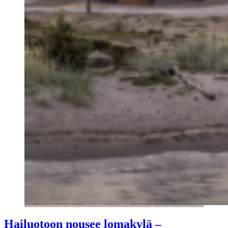
Hailuotoon nousee lomakylä –