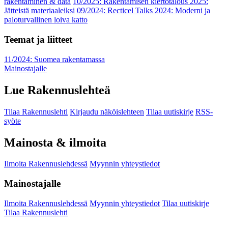
rakentaminen & data
10/2025: Rakentamisen kiertotalous 2025:
Jätteistä materiaaleiksi
09/2024: Recticel Talks 2024: Moderni ja
paloturvallinen loiva katto
Teemat ja liitteet
11/2024: Suomea rakentamassa
Mainostajalle
Lue Rakennuslehteä
Tilaa Rakennuslehti
Kirjaudu näköislehteen
Tilaa uutiskirje
RSS-
syöte
Mainosta & ilmoita
Ilmoita Rakennuslehdessä
Myynnin yhteystiedot
Mainostajalle
Ilmoita Rakennuslehdessä
Myynnin yhteystiedot
Tilaa uutiskirje
Tilaa Rakennuslehti