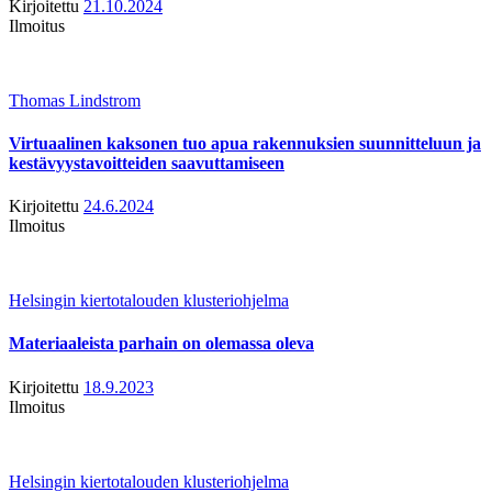
Kirjoitettu
21.10.2024
Ilmoitus
Thomas Lindstrom
Virtuaalinen kaksonen tuo apua rakennuksien suunnitteluun ja
kestävyystavoitteiden saavuttamiseen
Kirjoitettu
24.6.2024
Ilmoitus
Helsingin kiertotalouden klusteriohjelma
Materiaaleista parhain on olemassa oleva
Kirjoitettu
18.9.2023
Ilmoitus
Helsingin kiertotalouden klusteriohjelma