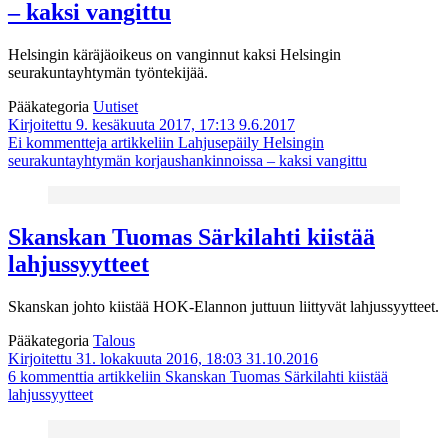
– kaksi vangittu
Helsingin käräjäoikeus on vanginnut kaksi Helsingin
seurakuntayhtymän työntekijää.
Pääkategoria
Uutiset
Kirjoitettu 9. kesäkuuta 2017, 17:13
9.6.2017
Ei kommentteja
artikkeliin Lahjusepäily Helsingin
seurakuntayhtymän korjaushankinnoissa – kaksi vangittu
Skanskan Tuomas Särkilahti kiistää
lahjussyytteet
Skanskan johto kiistää HOK-Elannon juttuun liittyvät lahjussyytteet.
Pääkategoria
Talous
Kirjoitettu 31. lokakuuta 2016, 18:03
31.10.2016
6 kommenttia
artikkeliin Skanskan Tuomas Särkilahti kiistää
lahjussyytteet