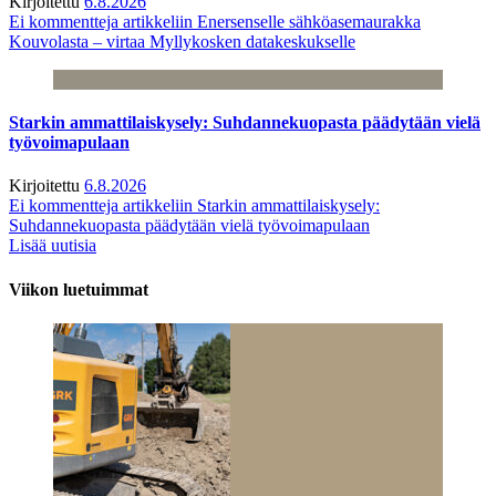
Kirjoitettu
6.8.2026
Ei kommentteja
artikkeliin Enersenselle sähköasemaurakka
Kouvolasta – virtaa Myllykosken datakeskukselle
Starkin ammattilaiskysely: Suhdannekuopasta päädytään vielä
työvoimapulaan
Kirjoitettu
6.8.2026
Ei kommentteja
artikkeliin Starkin ammattilaiskysely:
Suhdannekuopasta päädytään vielä työvoimapulaan
Lisää uutisia
Viikon luetuimmat