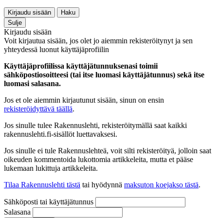
Kirjaudu sisään
Haku
Sulje
Kirjaudu sisään
Voit kirjautua sisään, jos olet jo aiemmin rekisteröitynyt ja sen
yhteydessä luonut käyttäjäprofiilin
Käyttäjäprofiilissa käyttäjätunnuksenasi toimii
sähköpostiosoitteesi (tai itse luomasi käyttäjätunnus) sekä itse
luomasi salasana.
Jos et ole aiemmin kirjautunut sisään, sinun on ensin
rekisteröidyttävä täällä
.
Jos sinulle tulee Rakennuslehti, rekisteröitymällä saat kaikki
rakennuslehti.fi-sisällöt luettavaksesi.
Jos sinulle ei tule Rakennuslehteä, voit silti rekisteröityä, jolloin saat
oikeuden kommentoida lukottomia artikkeleita, mutta et pääse
lukemaan lukittuja artikkeleita.
Tilaa Rakennuslehti tästä
tai hyödynnä
maksuton koejakso tästä
.
Sähköposti tai käyttäjätunnus
Salasana