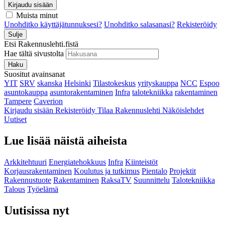
Kirjaudu sisään
Muista minut
Unohditko käyttäjätunnuksesi?
Unohditko salasanasi?
Rekisteröidy
Sulje
Etsi Rakennuslehti.fistä
Hae tältä sivustolta
Haku
Suositut avainsanat
YIT
SRV
skanska
Helsinki
Tilastokeskus
yrityskauppa
NCC
Espoo
asuntokauppa
asuntorakentaminen
Infra
talotekniikka
rakentaminen
Tampere
Caverion
Kirjaudu sisään
Rekisteröidy
Tilaa Rakennuslehti
Näköislehdet
Uutiset
Lue lisää näistä aiheista
Arkkitehtuuri
Energiatehokkuus
Infra
Kiinteistöt
Korjausrakentaminen
Koulutus ja tutkimus
Pientalo
Projektit
Rakennustuote
Rakentaminen
RaksaTV
Suunnittelu
Talotekniikka
Talous
Työelämä
Uutisissa nyt