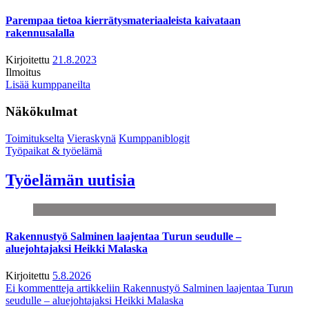
Parempaa tietoa kierrätysmateriaaleista kaivataan
rakennusalalla
Kirjoitettu
21.8.2023
Ilmoitus
Lisää kumppaneilta
Näkökulmat
Toimitukselta
Vieraskynä
Kumppaniblogit
Työpaikat & työelämä
Työelämän uutisia
Rakennustyö Salminen laajentaa Turun seudulle –
aluejohtajaksi Heikki Malaska
Kirjoitettu
5.8.2026
Ei kommentteja
artikkeliin Rakennustyö Salminen laajentaa Turun
seudulle – aluejohtajaksi Heikki Malaska