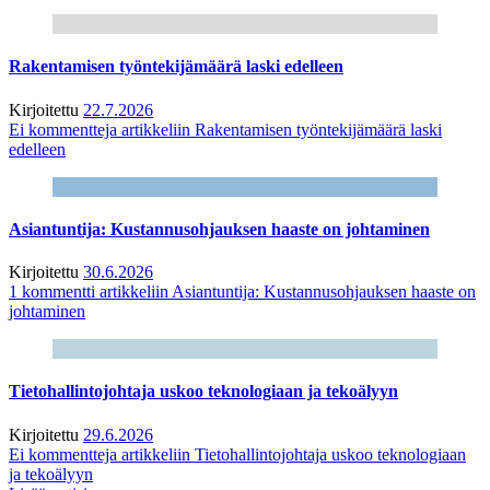
Rakentamisen työntekijämäärä laski edelleen
Kirjoitettu
22.7.2026
Ei kommentteja
artikkeliin Rakentamisen työntekijämäärä laski
edelleen
Asiantuntija: Kustannusohjauksen haaste on johtaminen
Kirjoitettu
30.6.2026
1 kommentti
artikkeliin Asiantuntija: Kustannusohjauksen haaste on
johtaminen
Tietohallintojohtaja uskoo teknologiaan ja tekoälyyn
Kirjoitettu
29.6.2026
Ei kommentteja
artikkeliin Tietohallintojohtaja uskoo teknologiaan
ja tekoälyyn