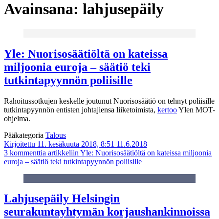
Avainsana:
lahjusepäily
Yle: Nuorisosäätiöltä on kateissa
miljoonia euroja – säätiö teki
tutkintapyynnön poliisille
Rahoitussotkujen keskelle joutunut Nuorisosäätiö on tehnyt poliisille
tutkintapyynnön entisten johtajiensa liiketoimista,
kertoo
Ylen MOT-
ohjelma.
Pääkategoria
Talous
Kirjoitettu 11. kesäkuuta 2018, 8:51
11.6.2018
3 kommenttia
artikkeliin Yle: Nuorisosäätiöltä on kateissa miljoonia
euroja – säätiö teki tutkintapyynnön poliisille
Lahjusepäily Helsingin
seurakuntayhtymän korjaushankinnoissa