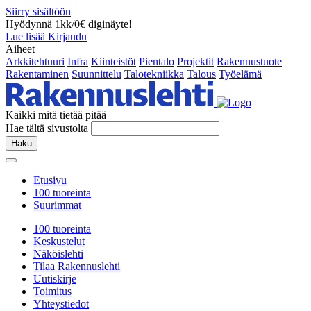
Siirry sisältöön
Hyödynnä 1kk/0€ diginäyte!
Lue lisää
Kirjaudu
Aiheet
Arkkitehtuuri
Infra
Kiinteistöt
Pientalo
Projektit
Rakennustuote
Rakentaminen
Suunnittelu
Talotekniikka
Talous
Työelämä
Kaikki mitä tietää pitää
Hae tältä sivustolta
Haku
Etusivu
100 tuoreinta
Suurimmat
100 tuoreinta
Keskustelut
Näköislehti
Tilaa Rakennuslehti
Uutiskirje
Toimitus
Yhteystiedot