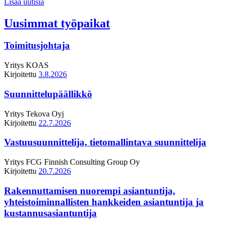
Lisää uutisia
Uusimmat työpaikat
Toimitusjohtaja
Yritys
KOAS
Kirjoitettu
3.8.2026
Suunnittelupäällikkö
Yritys
Tekova Oyj
Kirjoitettu
22.7.2026
Vastuusuunnittelija, tietomallintava suunnittelija
Yritys
FCG Finnish Consulting Group Oy
Kirjoitettu
20.7.2026
Rakennuttamisen nuorempi asiantuntija,
yhteistoiminnallisten hankkeiden asiantuntija ja
kustannusasiantuntija