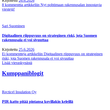
Kirjoitettu
26.6.2026
8 kommenttia
artikkeliin Nyt pohtimaan rakennusalan innostavia
viestejä!
Sari Suominen
Digitaalinen riippuvuus on strateginen riski, jota Suomen
rakennusala ei voi sivuuttaa
Kirjoitettu
25.6.2026
Ei kommentteja
artikkeliin Digitaalinen riippuvuus on strateginen
riski, jota Suomen rakennusala ei voi sivuuttaa
Lisää vieraskynästä
Kumppaniblogit
Recticel Insulation Oy
PIR-katto pitää pintansa kovillakin keleillä