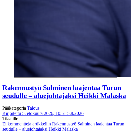
Rakennustyö Salminen laajentaa Turun
seudulle – aluejohtajaksi Heikki Malaska
Pääkategoria
Talous
Kirjoitettu 5. elokuuta 2026, 10:51
5.8.2026
Tilaajille
Ei kommentteja
artikkeliin Rakennustyö Salminen laajentaa Turun
seudulle – aluejohtajaksi Heikki Malaska