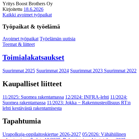
Yritys
Boost Brothers Oy
Kirjoitettu
18.6.2026
Kaikki avoimet työpaikat
Työpaikat & työelämä
Avoimet työpaikat
Työelämän uutisia
Teemat & liitteet
Toimialakatsaukset
Suurimmat 2025
Suurimmat 2024
Suurimmat 2023
Suurimmat 2022
Kaupalliset liitteet
11/2025: Suomea rakentamassa
12/2024: INFRA-lehti
11/2024:
Suomea rakentamassa
11/2023: Jokka − Rakennusteollisuus RT:n
lehti kestävästä rakentamisesta
Tapahtumia
Urapolkuja-oppilaitoskiertue 2026-2027
05/2026: Vähähiilinen