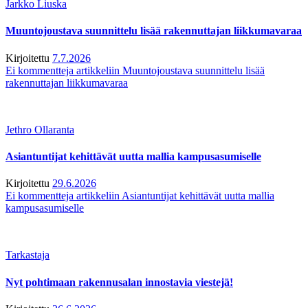
Jarkko Liuska
Muuntojoustava suunnittelu lisää rakennuttajan liikkumavaraa
Kirjoitettu
7.7.2026
Ei kommentteja
artikkeliin Muuntojoustava suunnittelu lisää
rakennuttajan liikkumavaraa
Jethro Ollaranta
Asiantuntijat kehittävät uutta mallia kampusasumiselle
Kirjoitettu
29.6.2026
Ei kommentteja
artikkeliin Asiantuntijat kehittävät uutta mallia
kampusasumiselle
Tarkastaja
Nyt pohtimaan rakennusalan innostavia viestejä!