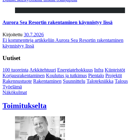
Aurora Sea Resortin rakentaminen käynnistyy Iissä
Kirjoitettu
30.7.2026
Ei kommentteja
artikkeliin Aurora Sea Resortin rakentaminen
käynnistyy Iissä
Uutiset
100 tuoreinta
Arkkitehtuuri
Energiatehokkuus
Infra
Kiinteistöt
Korjausrakentaminen
Koulutus ja tutkimus
Pientalo
Projektit
Rakennustuote
Rakentaminen
Suunnittelu
Talotekniikka
Talous
Työelämä
Näkökulmat
Toimitukselta