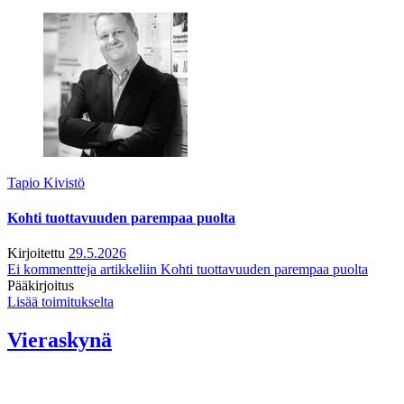
Tapio Kivistö
Kohti tuottavuuden parempaa puolta
Kirjoitettu
29.5.2026
Ei kommentteja
artikkeliin Kohti tuottavuuden parempaa puolta
Pääkirjoitus
Lisää toimitukselta
Vieraskynä