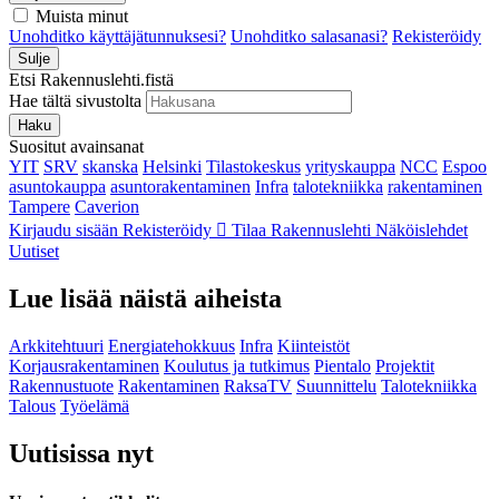
Muista minut
Unohditko käyttäjätunnuksesi?
Unohditko salasanasi?
Rekisteröidy
Sulje
Etsi Rakennuslehti.fistä
Hae tältä sivustolta
Haku
Suositut avainsanat
YIT
SRV
skanska
Helsinki
Tilastokeskus
yrityskauppa
NCC
Espoo
asuntokauppa
asuntorakentaminen
Infra
talotekniikka
rakentaminen
Tampere
Caverion
Kirjaudu sisään
Rekisteröidy
Tilaa Rakennuslehti
Näköislehdet
Uutiset
Lue lisää näistä aiheista
Arkkitehtuuri
Energiatehokkuus
Infra
Kiinteistöt
Korjausrakentaminen
Koulutus ja tutkimus
Pientalo
Projektit
Rakennustuote
Rakentaminen
RaksaTV
Suunnittelu
Talotekniikka
Talous
Työelämä
Uutisissa nyt