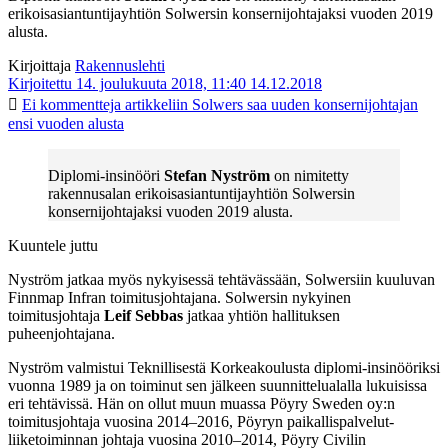
erikoisasiantuntijayhtiön Solwersin konsernijohtajaksi vuoden 2019
alusta.
Kirjoittaja
Rakennuslehti
Kirjoitettu 14. joulukuuta 2018, 11:40
14.12.2018
Ei kommentteja
artikkeliin Solwers saa uuden konsernijohtajan
ensi vuoden alusta
Diplomi-insinööri
Stefan Nyström
on nimitetty
rakennusalan erikoisasiantuntijayhtiön Solwersin
konsernijohtajaksi vuoden 2019 alusta.
Kuuntele juttu
Nyström jatkaa myös nykyisessä tehtävässään, Solwersiin kuuluvan
Finnmap Infran toimitusjohtajana. Solwersin nykyinen
toimitusjohtaja
Leif Sebbas
jatkaa yhtiön hallituksen
puheenjohtajana.
Nyström valmistui Teknillisestä Korkeakoulusta diplomi-insinööriksi
vuonna 1989 ja on toiminut sen jälkeen suunnittelualalla lukuisissa
eri tehtävissä. Hän on ollut muun muassa Pöyry Sweden oy:n
toimitusjohtaja vuosina 2014–2016, Pöyryn paikallispalvelut-
liiketoiminnan johtaja vuosina 2010–2014, Pöyry Civilin