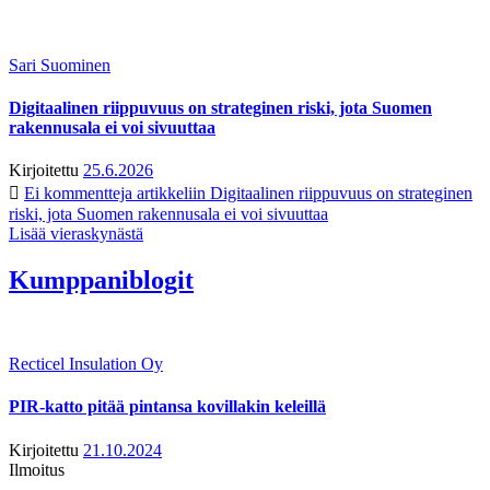
Sari Suominen
Digitaalinen riippuvuus on strateginen riski, jota Suomen
rakennusala ei voi sivuuttaa
Kirjoitettu
25.6.2026
Ei kommentteja
artikkeliin Digitaalinen riippuvuus on strateginen
riski, jota Suomen rakennusala ei voi sivuuttaa
Lisää vieraskynästä
Kumppaniblogit
Recticel Insulation Oy
PIR-katto pitää pintansa kovillakin keleillä
Kirjoitettu
21.10.2024
Ilmoitus