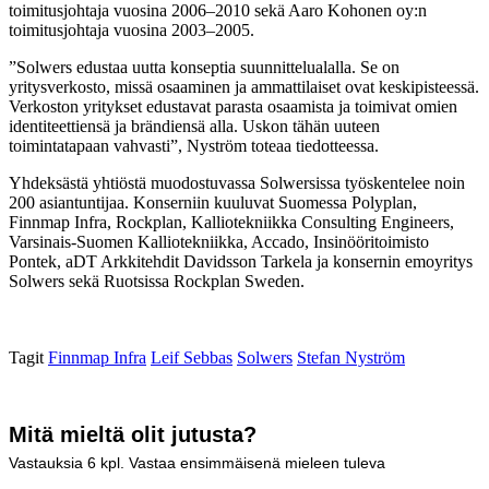
toimitusjohtaja vuosina 2006–2010 sekä Aaro Kohonen oy:n
toimitusjohtaja vuosina 2003–2005.
”Solwers edustaa uutta konseptia suunnittelualalla. Se on
yritysverkosto, missä osaaminen ja ammattilaiset ovat keskipisteessä.
Verkoston yritykset edustavat parasta osaamista ja toimivat omien
identiteettiensä ja brändiensä alla. Uskon tähän uuteen
toimintatapaan vahvasti”, Nyström toteaa tiedotteessa.
Yhdeksästä yhtiöstä muodostuvassa Solwersissa työskentelee noin
200 asiantuntijaa. Konserniin kuuluvat Suomessa Polyplan,
Finnmap Infra, Rockplan, Kalliotekniikka Consulting Engineers,
Varsinais-Suomen Kalliotekniikka, Accado, Insinööritoimisto
Pontek, aDT Arkkitehdit Davidsson Tarkela ja konsernin emoyritys
Solwers sekä Ruotsissa Rockplan Sweden.
Tagit
Finnmap Infra
Leif Sebbas
Solwers
Stefan Nyström
Mitä mieltä olit jutusta?
Vastauksia
6
kpl. Vastaa ensimmäisenä mieleen tuleva