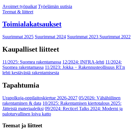
Avoimet työpaikat
Työelämän uutisia
Teemat & liitteet
Toimialakatsaukset
Suurimmat 2025
Suurimmat 2024
Suurimmat 2023
Suurimmat 2022
Kaupalliset liitteet
11/2025: Suomea rakentamassa
12/2024: INFRA-lehti
11/2024:
Suomea rakentamassa
11/2023: Jokka − Rakennusteollisuus RT:n
lehti kestävästä rakentamisesta
Tapahtumia
Urapolkuja-oppilaitoskiertue 2026-2027
05/2026: Vähähiilinen
rakentaminen & data
10/2025: Rakentamisen kiertotalous 2025:
Jätteistä materiaaleiksi
09/2024: Recticel Talks 2024: Moderni ja
paloturvallinen loiva katto
Teemat ja liitteet