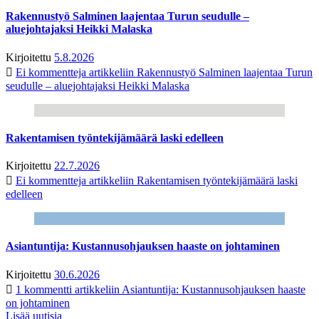
Rakennustyö Salminen laajentaa Turun seudulle –
aluejohtajaksi Heikki Malaska
Kirjoitettu
5.8.2026
Ei kommentteja
artikkeliin Rakennustyö Salminen laajentaa Turun
seudulle – aluejohtajaksi Heikki Malaska
Rakentamisen työntekijämäärä laski edelleen
Kirjoitettu
22.7.2026
Ei kommentteja
artikkeliin Rakentamisen työntekijämäärä laski
edelleen
Asiantuntija: Kustannusohjauksen haaste on johtaminen
Kirjoitettu
30.6.2026
1 kommentti
artikkeliin Asiantuntija: Kustannusohjauksen haaste
on johtaminen
Lisää uutisia