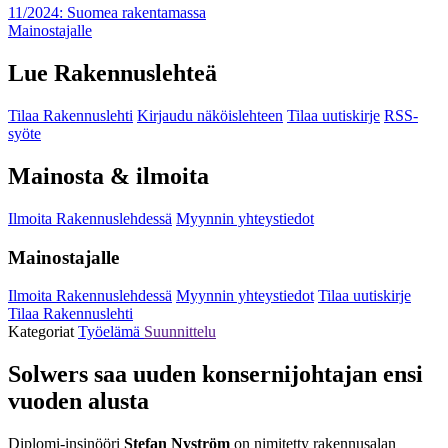
11/2024: Suomea rakentamassa
Mainostajalle
Lue Rakennuslehteä
Tilaa Rakennuslehti
Kirjaudu näköislehteen
Tilaa uutiskirje
RSS-
syöte
Mainosta & ilmoita
Ilmoita Rakennuslehdessä
Myynnin yhteystiedot
Mainostajalle
Ilmoita Rakennuslehdessä
Myynnin yhteystiedot
Tilaa uutiskirje
Tilaa Rakennuslehti
Kategoriat
Työelämä
Suunnittelu
Solwers saa uuden konsernijohtajan ensi
vuoden alusta
Diplomi-insinööri
Stefan Nyström
on nimitetty rakennusalan