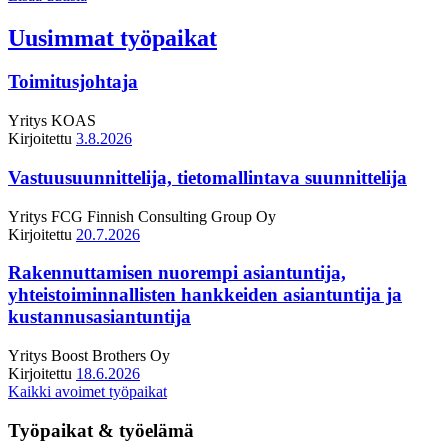
Uusimmat työpaikat
Toimitusjohtaja
Yritys
KOAS
Kirjoitettu
3.8.2026
Vastuusuunnittelija, tietomallintava suunnittelija
Yritys
FCG Finnish Consulting Group Oy
Kirjoitettu
20.7.2026
Rakennuttamisen nuorempi asiantuntija,
yhteistoiminnallisten hankkeiden asiantuntija ja
kustannusasiantuntija
Yritys
Boost Brothers Oy
Kirjoitettu
18.6.2026
Kaikki avoimet työpaikat
Työpaikat & työelämä