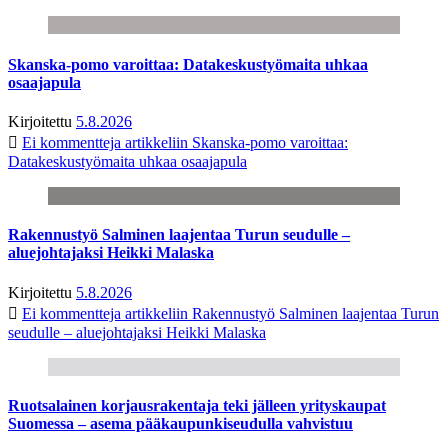
Skanska-pomo varoittaa: Datakeskustyömaita uhkaa
osaajapula
Kirjoitettu
5.8.2026
Ei kommentteja
artikkeliin Skanska-pomo varoittaa:
Datakeskustyömaita uhkaa osaajapula
Rakennustyö Salminen laajentaa Turun seudulle –
aluejohtajaksi Heikki Malaska
Kirjoitettu
5.8.2026
Ei kommentteja
artikkeliin Rakennustyö Salminen laajentaa Turun
seudulle – aluejohtajaksi Heikki Malaska
Ruotsalainen korjausrakentaja teki jälleen yrityskaupat
Suomessa – asema pääkaupunkiseudulla vahvistuu