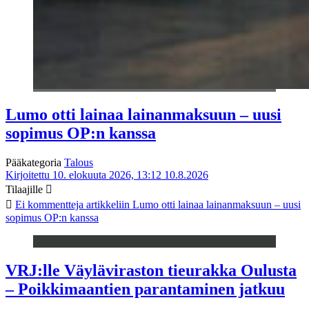
Lumo otti lainaa lainanmaksuun – uusi
sopimus OP:n kanssa
Pääkategoria
Talous
Kirjoitettu 10. elokuuta 2026, 13:12
10.8.2026
Tilaajille
Ei kommentteja
artikkeliin Lumo otti lainaa lainanmaksuun – uusi
sopimus OP:n kanssa
VRJ:lle Väyläviraston tieurakka Oulusta
– Poikkimaantien parantaminen jatkuu