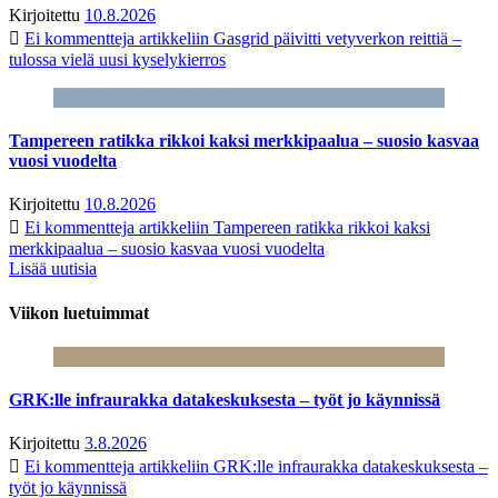
Kirjoitettu
10.8.2026
Ei kommentteja
artikkeliin Gasgrid päivitti vetyverkon reittiä –
tulossa vielä uusi kyselykierros
Tampereen ratikka rikkoi kaksi merkkipaalua – suosio kasvaa
vuosi vuodelta
Kirjoitettu
10.8.2026
Ei kommentteja
artikkeliin Tampereen ratikka rikkoi kaksi
merkkipaalua – suosio kasvaa vuosi vuodelta
Lisää uutisia
Viikon luetuimmat
GRK:lle infraurakka datakeskuksesta – työt jo käynnissä
Kirjoitettu
3.8.2026
Ei kommentteja
artikkeliin GRK:lle infraurakka datakeskuksesta –
työt jo käynnissä