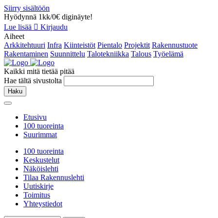
Siirry sisältöön
Hyödynnä 1kk/0€ diginäyte!
Lue lisää
Kirjaudu
Aiheet
Arkkitehtuuri
Infra
Kiinteistöt
Pientalo
Projektit
Rakennustuote
Rakentaminen
Suunnittelu
Talotekniikka
Talous
Työelämä
Kaikki mitä tietää pitää
Hae tältä sivustolta
Haku
Etusivu
100 tuoreinta
Suurimmat
100 tuoreinta
Keskustelut
Näköislehti
Tilaa Rakennuslehti
Uutiskirje
Toimitus
Yhteystiedot