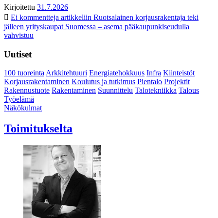
Kirjoitettu
31.7.2026
Ei kommentteja
artikkeliin Ruotsalainen korjausrakentaja teki
jälleen yrityskaupat Suomessa – asema pääkaupunkiseudulla
vahvistuu
Uutiset
100 tuoreinta
Arkkitehtuuri
Energiatehokkuus
Infra
Kiinteistöt
Korjausrakentaminen
Koulutus ja tutkimus
Pientalo
Projektit
Rakennustuote
Rakentaminen
Suunnittelu
Talotekniikka
Talous
Työelämä
Näkökulmat
Toimitukselta