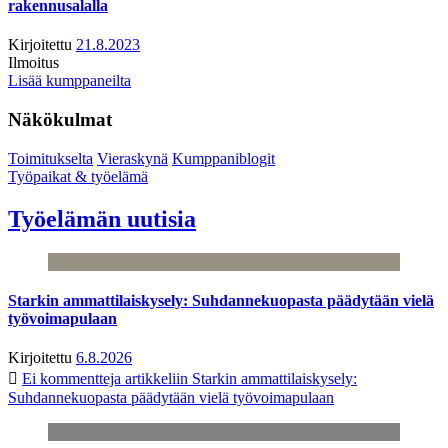
rakennusalalla
Kirjoitettu
21.8.2023
Ilmoitus
Lisää kumppaneilta
Näkökulmat
Toimitukselta
Vieraskynä
Kumppaniblogit
Työpaikat & työelämä
Työelämän uutisia
Starkin ammattilaiskysely: Suhdannekuopasta päädytään vielä
työvoimapulaan
Kirjoitettu
6.8.2026
Ei kommentteja
artikkeliin Starkin ammattilaiskysely:
Suhdannekuopasta päädytään vielä työvoimapulaan