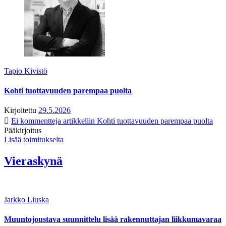
Tapio Kivistö
Kohti tuottavuuden parempaa puolta
Kirjoitettu
29.5.2026
Ei kommentteja
artikkeliin Kohti tuottavuuden parempaa puolta
Pääkirjoitus
Lisää toimitukselta
Vieraskynä
Jarkko Liuska
Muuntojoustava suunnittelu lisää rakennuttajan liikkumavaraa