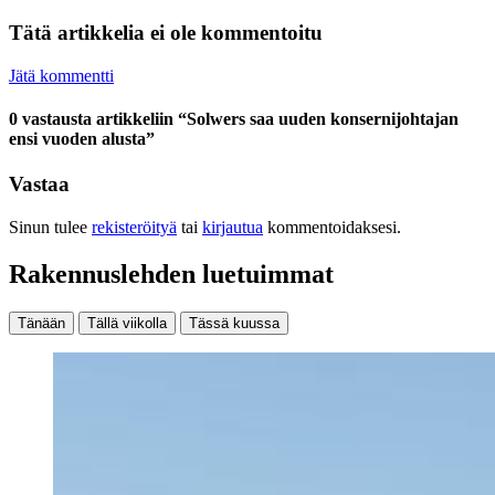
Tätä artikkelia ei ole kommentoitu
Jätä kommentti
0 vastausta artikkeliin “Solwers saa uuden konsernijohtajan
ensi vuoden alusta”
Vastaa
Sinun tulee
rekisteröityä
tai
kirjautua
kommentoidaksesi.
Rakennuslehden luetuimmat
Tänään
Tällä viikolla
Tässä kuussa