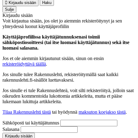
Kirjaudu sisään
Haku
Sulje
Kirjaudu sisään
Voit kirjautua sisään, jos olet jo aiemmin rekisteröitynyt ja sen
yhteydessä luonut käyttäjäprofiilin
Käyttäjäprofiilissa käyttäjätunnuksenasi toimii
sähköpostiosoitteesi (tai itse luomasi käyttäjätunnus) sekä itse
luomasi salasana.
Jos et ole aiemmin kirjautunut sisään, sinun on ensin
rekisteröidyttävä täällä
.
Jos sinulle tulee Rakennuslehti, rekisteröitymällä saat kaikki
rakennuslehti.fi-sisällöt luettavaksesi.
Jos sinulle ei tule Rakennuslehteä, voit silti rekisteröityä, jolloin saat
oikeuden kommentoida lukottomia artikkeleita, mutta et pääse
lukemaan lukittuja artikkeleita.
Tilaa Rakennuslehti tästä
tai hyödynnä
maksuton koejakso tästä
.
Sähköposti tai käyttäjätunnus
Salasana
Kirjaudu sisään