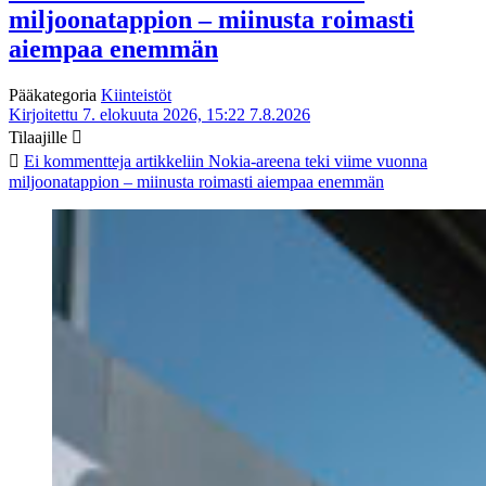
miljoonatappion – miinusta roimasti
aiempaa enemmän
Pääkategoria
Kiinteistöt
Kirjoitettu 7. elokuuta 2026, 15:22
7.8.2026
Tilaajille
Ei kommentteja
artikkeliin Nokia-areena teki viime vuonna
miljoonatappion – miinusta roimasti aiempaa enemmän