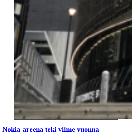
Nokia-areena teki viime vuonna