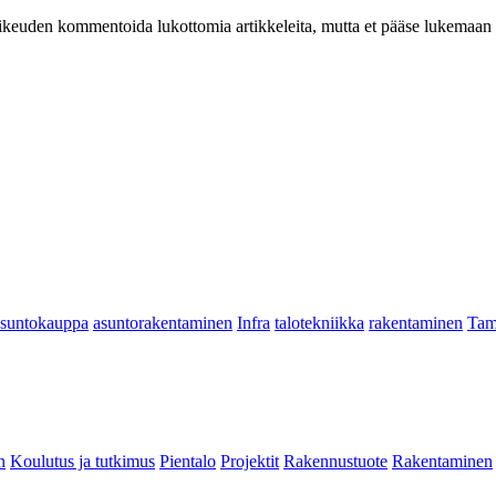
at oikeuden kommentoida lukottomia artikkeleita, mutta et pääse lukemaan l
asuntokauppa
asuntorakentaminen
Infra
talotekniikka
rakentaminen
Tam
n
Koulutus ja tutkimus
Pientalo
Projektit
Rakennustuote
Rakentaminen