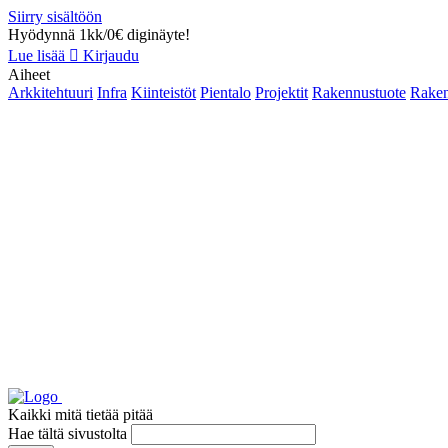
Siirry sisältöön
Hyödynnä 1kk/0€ diginäyte!
Lue lisää
Kirjaudu
Aiheet
Arkkitehtuuri
Infra
Kiinteistöt
Pientalo
Projektit
Rakennustuote
Raken
Kaikki mitä tietää pitää
Hae tältä sivustolta