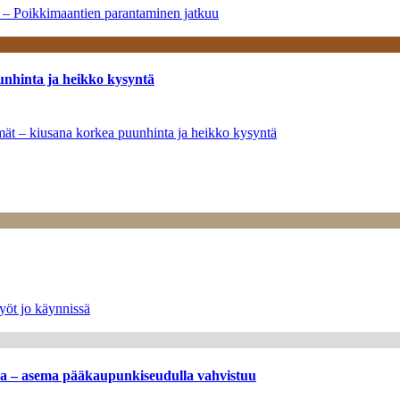
a – Poikkimaantien parantaminen jatkuu
unhinta ja heikko kysyntä
ymät – kiusana korkea puunhinta ja heikko kysyntä
yöt jo käynnissä
ssa – asema pääkaupunkiseudulla vahvistuu