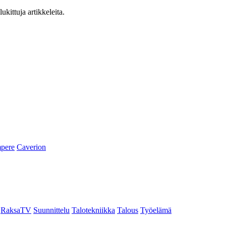
ukittuja artikkeleita.
pere
Caverion
RaksaTV
Suunnittelu
Talotekniikka
Talous
Työelämä