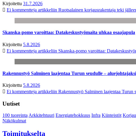
Kirjoitettu
31.7.2026
Ei kommentteja
artikkeliin Ruotsalainen korjausrakentaja teki jäl
Skanska-pomo varoittaa: Datakeskustyömaita uhkaa osaajapula
Kirjoitettu
5.8.2026
Ei kommentteja
artikkeliin Skanska-pomo varoittaa: Datakeskustyö
Rakennustyö Salminen laajentaa Turun seudulle – aluejohtajaks
Kirjoitettu
5.8.2026
Ei kommentteja
artikkeliin Rakennustyö Salminen laajentaa Turun s
Uutiset
100 tuoreinta
Arkkitehtuuri
Energiatehokkuus
Infra
Kiinteistöt
Korjau
Näkökulmat
Toimitukselta