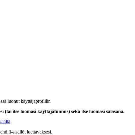
ssä luonut käyttäjäprofiilin
i (tai itse luomasi käyttäjätunnus) sekä itse luomasi salasana.
täällä
.
hti.fi-sisällöt luettavaksesi.