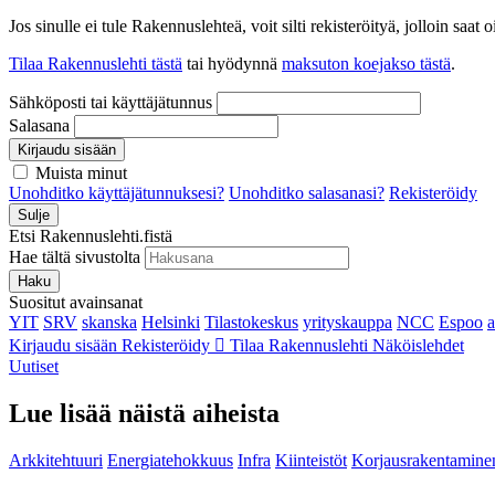
Jos sinulle ei tule Rakennuslehteä, voit silti rekisteröityä, jolloin sa
Tilaa Rakennuslehti tästä
tai hyödynnä
maksuton koejakso tästä
.
Sähköposti tai käyttäjätunnus
Salasana
Kirjaudu sisään
Muista minut
Unohditko käyttäjätunnuksesi?
Unohditko salasanasi?
Rekisteröidy
Sulje
Etsi Rakennuslehti.fistä
Hae tältä sivustolta
Haku
Suositut avainsanat
YIT
SRV
skanska
Helsinki
Tilastokeskus
yrityskauppa
NCC
Espoo
Kirjaudu sisään
Rekisteröidy
Tilaa Rakennuslehti
Näköislehdet
Uutiset
Lue lisää näistä aiheista
Arkkitehtuuri
Energiatehokkuus
Infra
Kiinteistöt
Korjausrakentamine