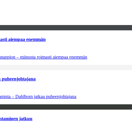
imasti aiempaa enemmän
natappion – miinusta roimasti aiempaa enemmän
aa puheenjohtajana
saamista – Dahlbom jatkaa puheenjohtajana
antaminen jatkuu