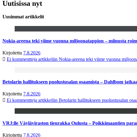
Uutisissa nyt
Uusimmat artikkelit
Nokia-areena teki viime vuonna miljoonatappion – miinusta ro
Kirjoitettu
7.8.2026
Ei kommentteja
artikkeliin Nokia-areena teki viime vuonna miljoo
Betolarin hallitukseen puolustusalan osaamista – Dahlbom jatk
Kirjoitettu
7.8.2026
Ei kommentteja
artikkeliin Betolarin hallitukseen puolustusalan o
VRJ:lle Väyläviraston tieurakka Oulusta – Poikkimaantien par
Kirjoitettu
7.8.2026