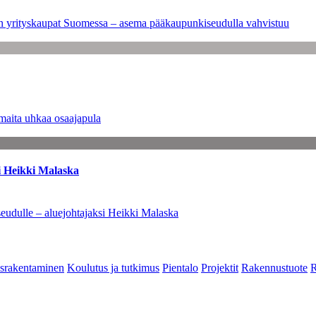
leen yrityskaupat Suomessa – asema pääkaupunkiseudulla vahvistuu
maita uhkaa osaajapula
i Heikki Malaska
eudulle – aluejohtajaksi Heikki Malaska
srakentaminen
Koulutus ja tutkimus
Pientalo
Projektit
Rakennustuote
R