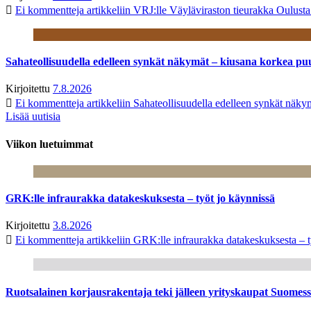
Ei kommentteja
artikkeliin VRJ:lle Väyläviraston tieurakka Oulust
Sahateollisuudella edelleen synkät näkymät – kiusana korkea pu
Kirjoitettu
7.8.2026
Ei kommentteja
artikkeliin Sahateollisuudella edelleen synkät näk
Lisää uutisia
Viikon luetuimmat
GRK:lle infraurakka datakeskuksesta – työt jo käynnissä
Kirjoitettu
3.8.2026
Ei kommentteja
artikkeliin GRK:lle infraurakka datakeskuksesta – t
Ruotsalainen korjausrakentaja teki jälleen yrityskaupat Suome