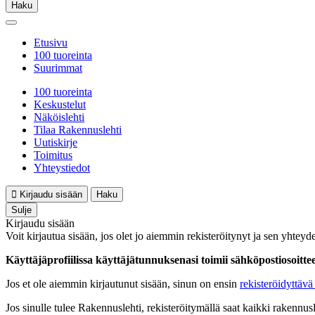
Haku
Etusivu
100 tuoreinta
Suurimmat
100 tuoreinta
Keskustelut
Näköislehti
Tilaa Rakennuslehti
Uutiskirje
Toimitus
Yhteystiedot
Kirjaudu sisään
Haku
Sulje
Kirjaudu sisään
Voit kirjautua sisään, jos olet jo aiemmin rekisteröitynyt ja sen yhteyde
Käyttäjäprofiilissa käyttäjätunnuksenasi toimii sähköpostiosoittees
Jos et ole aiemmin kirjautunut sisään, sinun on ensin
rekisteröidyttävä 
Jos sinulle tulee Rakennuslehti, rekisteröitymällä saat kaikki rakennusle