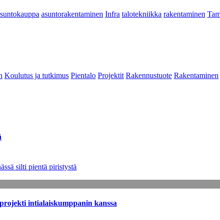
asuntokauppa
asuntorakentaminen
Infra
talotekniikka
rakentaminen
Tam
n
Koulutus ja tutkimus
Pientalo
Projektit
Rakennustuote
Rakentaminen
ä
sä silti pientä piristystä
sprojekti intialaiskumppanin kanssa