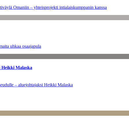
tiväylä Omaniin – yhteisprojekti intialaiskumppanin kanssa
maita uhkaa osaajapula
i Heikki Malaska
eudulle – aluejohtajaksi Heikki Malaska