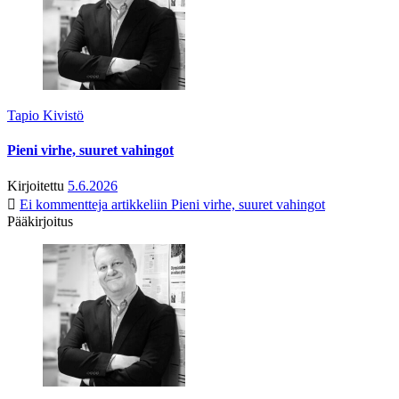
Tapio Kivistö
Pieni virhe, suuret vahingot
Kirjoitettu
5.6.2026
Ei kommentteja
artikkeliin Pieni virhe, suuret vahingot
Pääkirjoitus