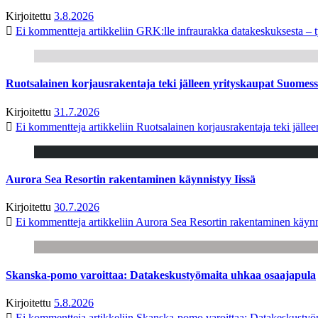
Kirjoitettu
3.8.2026
Ei kommentteja
artikkeliin GRK:lle infraurakka datakeskuksesta – t
Ruotsalainen korjausrakentaja teki jälleen yrityskaupat Suome
Kirjoitettu
31.7.2026
Ei kommentteja
artikkeliin Ruotsalainen korjausrakentaja teki jäl
Aurora Sea Resortin rakentaminen käynnistyy Iissä
Kirjoitettu
30.7.2026
Ei kommentteja
artikkeliin Aurora Sea Resortin rakentaminen käynn
Skanska-pomo varoittaa: Datakeskustyömaita uhkaa osaajapula
Kirjoitettu
5.8.2026
Ei kommentteja
artikkeliin Skanska-pomo varoittaa: Datakeskustyö