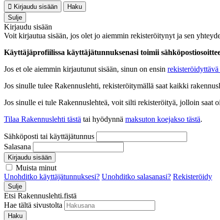
Kirjaudu sisään
Haku
Sulje
Kirjaudu sisään
Voit kirjautua sisään, jos olet jo aiemmin rekisteröitynyt ja sen yhteyde
Käyttäjäprofiilissa käyttäjätunnuksenasi toimii sähköpostiosoittees
Jos et ole aiemmin kirjautunut sisään, sinun on ensin
rekisteröidyttävä 
Jos sinulle tulee Rakennuslehti, rekisteröitymällä saat kaikki rakennusle
Jos sinulle ei tule Rakennuslehteä, voit silti rekisteröityä, jolloin sa
Tilaa Rakennuslehti tästä
tai hyödynnä
maksuton koejakso tästä
.
Sähköposti tai käyttäjätunnus
Salasana
Kirjaudu sisään
Muista minut
Unohditko käyttäjätunnuksesi?
Unohditko salasanasi?
Rekisteröidy
Sulje
Etsi Rakennuslehti.fistä
Hae tältä sivustolta
Haku