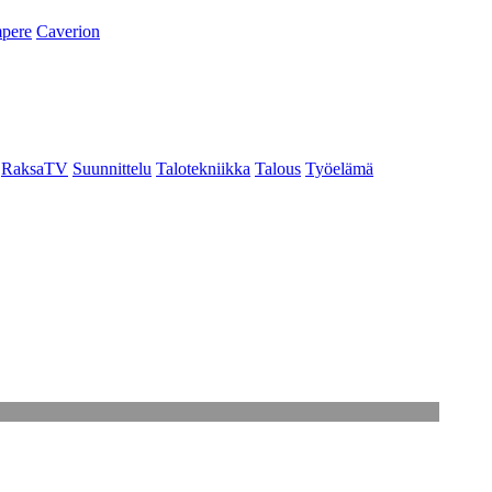
pere
Caverion
RaksaTV
Suunnittelu
Talotekniikka
Talous
Työelämä