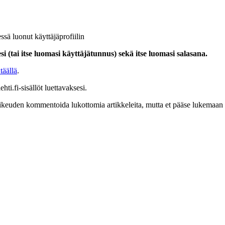
ssä luonut käyttäjäprofiilin
i (tai itse luomasi käyttäjätunnus) sekä itse luomasi salasana.
täällä
.
hti.fi-sisällöt luettavaksesi.
at oikeuden kommentoida lukottomia artikkeleita, mutta et pääse lukemaan l