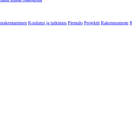
srakentaminen
Koulutus ja tutkimus
Pientalo
Projektit
Rakennustuote
R