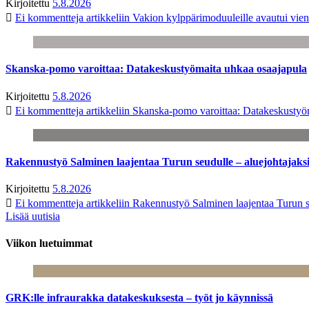
Kirjoitettu
5.8.2026
Ei kommentteja
artikkeliin Vakion kylppärimoduuleille avautui vien
Skanska-pomo varoittaa: Datakeskustyömaita uhkaa osaajapula
Kirjoitettu
5.8.2026
Ei kommentteja
artikkeliin Skanska-pomo varoittaa: Datakeskustyö
Rakennustyö Salminen laajentaa Turun seudulle – aluejohtajaks
Kirjoitettu
5.8.2026
Ei kommentteja
artikkeliin Rakennustyö Salminen laajentaa Turun s
Lisää uutisia
Viikon luetuimmat
GRK:lle infraurakka datakeskuksesta – työt jo käynnissä