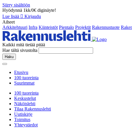
Siirry sisältöön
Hyödynnä 1kk/0€ diginäyte!
Lue lisää
Kirjaudu
Aiheet
Arkkitehtuuri
Infra
Kiinteistöt
Pientalo
Projektit
Rakennustuote
Raken
Kaikki mitä tietää pitää
Hae tältä sivustolta
Haku
Etusivu
100 tuoreinta
Suurimmat
100 tuoreinta
Keskustelut
Näköislehti
Tilaa Rakennuslehti
Uutiskirje
Toimitus
Yhteystiedot