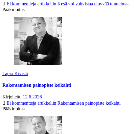
Ei kommentteja
artikkeliin Kesä voi vahvistaa elpyvää tunnelmaa
Pääkirjoitus
Tapio Kivistö
Rakentamisen painopiste keikahti
Kirjoitettu
12.6.2026
Ei kommentteja
artikkeliin Rakentamisen painopiste keikahti
Pääkirjoitus