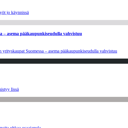
yöt jo käynnissä
ssa – asema pääkaupunkiseudulla vahvistuu
leen yrityskaupat Suomessa – asema pääkaupunkiseudulla vahvistuu
istyy Iissä
maita uhkaa osaajapula