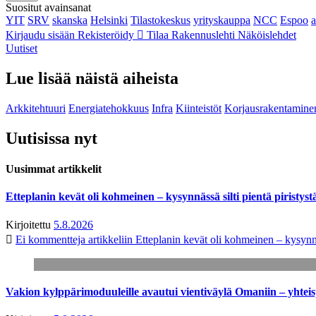
Suositut avainsanat
YIT
SRV
skanska
Helsinki
Tilastokeskus
yrityskauppa
NCC
Espoo
Kirjaudu sisään
Rekisteröidy
Tilaa Rakennuslehti
Näköislehdet
Uutiset
Lue lisää näistä aiheista
Arkkitehtuuri
Energiatehokkuus
Infra
Kiinteistöt
Korjausrakentamine
Uutisissa nyt
Uusimmat artikkelit
Etteplanin kevät oli kohmeinen – kysynnässä silti pientä piristyst
Kirjoitettu
5.8.2026
Ei kommentteja
artikkeliin Etteplanin kevät oli kohmeinen – kysynnäs
Vakion kylppärimoduuleille avautui vientiväylä Omaniin – yhtei