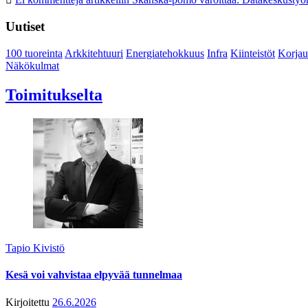
Uutiset
100 tuoreinta
Arkkitehtuuri
Energiatehokkuus
Infra
Kiinteistöt
Korjau
Näkökulmat
Toimitukselta
Tapio Kivistö
Kesä voi vahvistaa elpyvää tunnelmaa
Kirjoitettu
26.6.2026