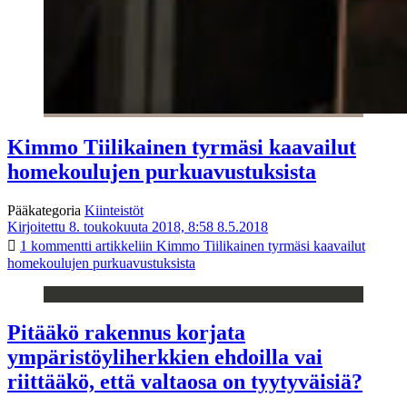
Kimmo Tiilikainen tyrmäsi kaavailut
homekoulujen purkuavustuksista
Pääkategoria
Kiinteistöt
Kirjoitettu 8. toukokuuta 2018, 8:58
8.5.2018
1 kommentti
artikkeliin Kimmo Tiilikainen tyrmäsi kaavailut
homekoulujen purkuavustuksista
Pitääkö rakennus korjata
ympäristöyliherkkien ehdoilla vai
riittääkö, että valtaosa on tyytyväisiä?