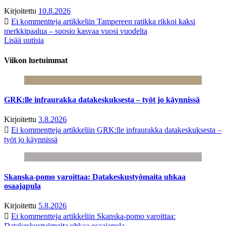
Kirjoitettu
10.8.2026
Ei kommentteja
artikkeliin Tampereen ratikka rikkoi kaksi
merkkipaalua – suosio kasvaa vuosi vuodelta
Lisää uutisia
Viikon luetuimmat
GRK:lle infraurakka datakeskuksesta – työt jo käynnissä
Kirjoitettu
3.8.2026
Ei kommentteja
artikkeliin GRK:lle infraurakka datakeskuksesta –
työt jo käynnissä
Skanska-pomo varoittaa: Datakeskustyömaita uhkaa
osaajapula
Kirjoitettu
5.8.2026
Ei kommentteja
artikkeliin Skanska-pomo varoittaa:
Datakeskustyömaita uhkaa osaajapula