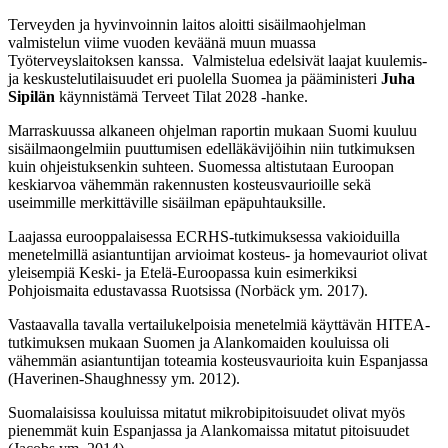
Terveyden ja hyvinvoinnin laitos aloitti sisäilmaohjelman
valmistelun viime vuoden keväänä muun muassa
Työterveyslaitoksen kanssa. Valmistelua edelsivät laajat kuulemis-
ja keskustelutilaisuudet eri puolella Suomea ja pääministeri
Juha
Sipilän
käynnistämä Terveet Tilat 2028 -hanke.
Marraskuussa alkaneen ohjelman raportin mukaan Suomi kuuluu
sisäilmaongelmiin puuttumisen edelläkävijöihin niin tutkimuksen
kuin ohjeistuksenkin suhteen. Suomessa altistutaan Euroopan
keskiarvoa vähemmän rakennusten kosteusvaurioille sekä
useimmille merkittäville sisäilman epäpuhtauksille.
Laajassa eurooppalaisessa ECRHS-tutkimuksessa vakioiduilla
menetelmillä asiantuntijan arvioimat kosteus- ja homevauriot olivat
yleisempiä Keski- ja Etelä-Euroopassa kuin esimerkiksi
Pohjoismaita edustavassa Ruotsissa (Norbäck ym. 2017).
Vastaavalla tavalla vertailukelpoisia menetelmiä käyttävän HITEA-
tutkimuksen mukaan Suomen ja Alankomaiden kouluissa oli
vähemmän asiantuntijan toteamia kosteusvaurioita kuin Espanjassa
(Haverinen-Shaughnessy ym. 2012).
Suomalaisissa kouluissa mitatut mikrobipitoisuudet olivat myös
pienemmät kuin Espanjassa ja Alankomaissa mitatut pitoisuudet