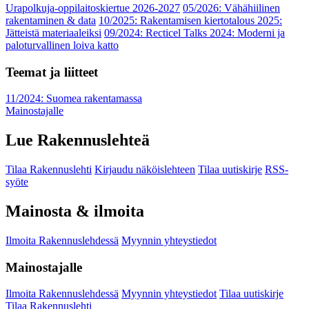
Urapolkuja-oppilaitoskiertue 2026-2027
05/2026: Vähähiilinen
rakentaminen & data
10/2025: Rakentamisen kiertotalous 2025:
Jätteistä materiaaleiksi
09/2024: Recticel Talks 2024: Moderni ja
paloturvallinen loiva katto
Teemat ja liitteet
11/2024: Suomea rakentamassa
Mainostajalle
Lue Rakennuslehteä
Tilaa Rakennuslehti
Kirjaudu näköislehteen
Tilaa uutiskirje
RSS-
syöte
Mainosta & ilmoita
Ilmoita Rakennuslehdessä
Myynnin yhteystiedot
Mainostajalle
Ilmoita Rakennuslehdessä
Myynnin yhteystiedot
Tilaa uutiskirje
Tilaa Rakennuslehti