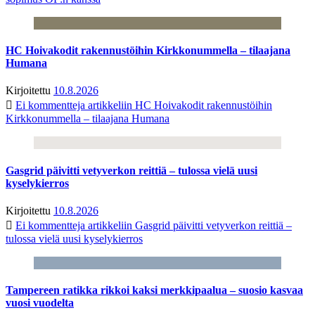
HC Hoivakodit rakennustöihin Kirkkonummella – tilaajana
Humana
Kirjoitettu
10.8.2026
Ei kommentteja
artikkeliin HC Hoivakodit rakennustöihin
Kirkkonummella – tilaajana Humana
Gasgrid päivitti vetyverkon reittiä – tulossa vielä uusi
kyselykierros
Kirjoitettu
10.8.2026
Ei kommentteja
artikkeliin Gasgrid päivitti vetyverkon reittiä –
tulossa vielä uusi kyselykierros
Tampereen ratikka rikkoi kaksi merkkipaalua – suosio kasvaa
vuosi vuodelta