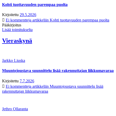
Kohti tuottavuuden parempaa puolta
Kirjoitettu
29.5.2026
Ei kommentteja
artikkeliin Kohti tuottavuuden parempaa puolta
Pääkirjoitus
Lisää toimitukselta
Vieraskynä
Jarkko Liuska
Muuntojoustava suunnittelu lisää rakennuttajan liikkumavaraa
Kirjoitettu
7.7.2026
Ei kommentteja
artikkeliin Muuntojoustava suunnittelu lisää
rakennuttajan liikkumavaraa
Jethro Ollaranta