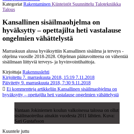
Kategoriat
Rakentaminen
Kiinteistöt
Suunnittelu
Talotekniikka
Talous
Kansallinen sisäilmaohjelma on
hyväksytty – opettajilta heti vastalause
ongelmien vähättelystä
Marraskuun alussa hyväksyttiin Kansallinen sisäilma ja terveys -
ohjelma vuosille 2018-2028. Ohjelman päätavoitteena on vähentää
sisäilmaan liittyviä terveys- ja hyvinvointihaittoja.
Kirjoittaja
Rakennuslehti
Kirjoitettu 7. marraskuuta 2018, 15:19
7.11.2018
Päivitetty 9. marraskuuta 2018, 7:30
9.11.2018
Ei kommentteja
artikkeliin Kansallinen sisäilmaohjelma on
hyväksytty – opettajilta heti vastalause ongelmien vähättelystä
Vantaan Jokiniemen koulun valkoisessa talossa on ollut
sisäilmaoireilua ainakin vuodesta 2011 lähtien. Kuva:
Sari Gustafsson
Kuuntele juttu