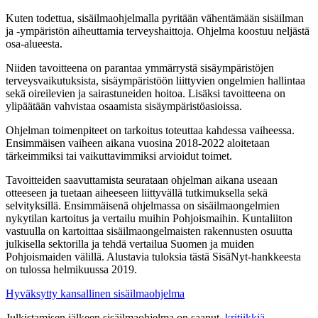
Kuten todettua, sisäilmaohjelmalla pyritään vähentämään sisäilman
ja -ympäristön aiheuttamia terveyshaittoja. Ohjelma koostuu neljästä
osa-alueesta.
Niiden tavoitteena on parantaa ymmärrystä sisäympäristöjen
terveysvaikutuksista, sisäympäristöön liittyvien ongelmien hallintaa
sekä oireilevien ja sairastuneiden hoitoa. Lisäksi tavoitteena on
ylipäätään vahvistaa osaamista sisäympäristöasioissa.
Ohjelman toimenpiteet on tarkoitus toteuttaa kahdessa vaiheessa.
Ensimmäisen vaiheen aikana vuosina 2018-2022 aloitetaan
tärkeimmiksi tai vaikuttavimmiksi arvioidut toimet.
Tavoitteiden saavuttamista seurataan ohjelman aikana useaan
otteeseen ja tuetaan aiheeseen liittyvällä tutkimuksella sekä
selvityksillä. Ensimmäisenä ohjelmassa on sisäilmaongelmien
nykytilan kartoitus ja vertailu muihin Pohjoismaihin. Kuntaliiton
vastuulla on kartoittaa sisäilmaongelmaisten rakennusten osuutta
julkisella sektorilla ja tehdä vertailua Suomen ja muiden
Pohjoismaiden välillä. Alustavia tuloksia tästä SisäNyt-hankkeesta
on tulossa helmikuussa 2019.
Hyväksytty kansallinen sisäilmaohjelma
Julkistamisen jälkeen sisäilmaohjelma on saanut
kritiikkiä