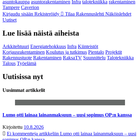
asuntokauppa
asuntorakentaminen
Infra
talotekniikka
rakentaminen
Tampere
Caverion
Kirjaudu sisään
Rekisteröidy
Tilaa Rakennuslehti
Näköislehdet
Uutiset
Lue lisää näistä aiheista
Arkkitehtuuri
Energiatehokkuus
Infra
Kiinteistöt
Korjausrakentaminen
Koulutus ja tutkimus
Pientalo
Projektit
Rakennustuote
Rakentaminen
RaksaTV
Suunnittelu
Talotekniikka
Talous
Työelämä
Uutisissa nyt
Uusimmat artikkelit
Lumo otti lainaa lainanmaksuun – uusi sopimus OP:n kanssa
Kirjoitettu
10.8.2026
Ei kommentteja
artikkeliin Lumo otti lainaa lainanmaksuun – uusi
sopimus OP:n kanssa