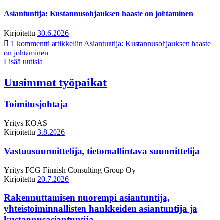
Asiantuntija: Kustannusohjauksen haaste on johtaminen
Kirjoitettu
30.6.2026
1 kommentti
artikkeliin Asiantuntija: Kustannusohjauksen haaste
on johtaminen
Lisää uutisia
Uusimmat työpaikat
Toimitusjohtaja
Yritys
KOAS
Kirjoitettu
3.8.2026
Vastuusuunnittelija, tietomallintava suunnittelija
Yritys
FCG Finnish Consulting Group Oy
Kirjoitettu
20.7.2026
Rakennuttamisen nuorempi asiantuntija,
yhteistoiminnallisten hankkeiden asiantuntija ja
kustannusasiantuntija