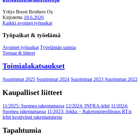
Yritys
Boost Brothers Oy
Kirjoitettu
18.6.2026
Kaikki avoimet työpaikat
Työpaikat & työelämä
Avoimet työpaikat
Työelämän uutisia
Teemat & liitteet
Toimialakatsaukset
Suurimmat 2025
Suurimmat 2024
Suurimmat 2023
Suurimmat 2022
Kaupalliset liitteet
11/2025: Suomea rakentamassa
12/2024: INFRA-lehti
11/2024:
Suomea rakentamassa
11/2023: Jokka − Rakennusteollisuus RT:n
lehti kestävästä rakentamisesta
Tapahtumia