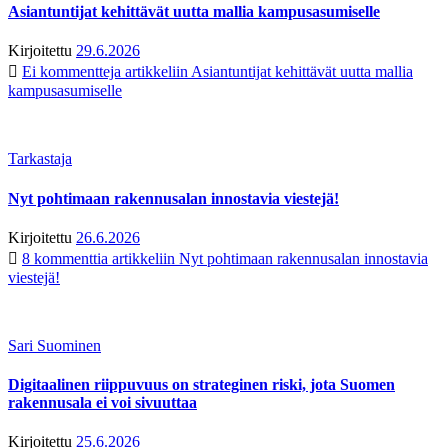
Asiantuntijat kehittävät uutta mallia kampusasumiselle
Kirjoitettu
29.6.2026
Ei kommentteja
artikkeliin Asiantuntijat kehittävät uutta mallia
kampusasumiselle
Tarkastaja
Nyt pohtimaan rakennusalan innostavia viestejä!
Kirjoitettu
26.6.2026
8 kommenttia
artikkeliin Nyt pohtimaan rakennusalan innostavia
viestejä!
Sari Suominen
Digitaalinen riippuvuus on strateginen riski, jota Suomen
rakennusala ei voi sivuuttaa
Kirjoitettu
25.6.2026