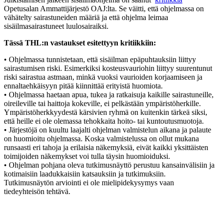
Opetusalan Ammattijärjestö OAJ:lta. Se väitti, että ohjelmassa on
vähätelty sairastuneiden määriä ja että ohjelma leimaa
sisäilmasairastuneet luulosairaiksi.
Tässä THL:n vastaukset esitettyyn kritiikkiin:
• Ohjelmassa tunnistetaan, että sisäilman epäpuhtauksiin liittyy
sairastumisen riski. Esimerkiksi kosteusvauriohin liittyy suurentunut
riski sairastua astmaan, minkä vuoksi vaurioiden korjaamiseen ja
ennaltaehkäisyyn pitää kiinnittää erityistä huomiota.
• Ohjelmassa haetaan apua, tukea ja ratkaisuja kaikille sairastuneille,
oireileville tai haittoja kokeville, ei pelkästään ympäristöherkille.
Ympäristöherkkyydestä kärsivien ryhmä on kuitenkin tärkeä siksi,
että heille ei ole olemassa tehokkaita hoito- tai kuntoutusmuotoja.
• Järjestöjä on kuultu laajalti ohjelman valmistelun aikana ja palaute
on huomioitu ohjelmassa. Koska valmistelussa on ollut mukana
runsaasti eri tahoja ja erilaisia näkemyksiä, eivät kaikki yksittäisten
toimijoiden näkemykset voi tulla täysin huomioiduksi.
• Ohjelman pohjana oleva tutkimusnäyttö perustuu kansainvälisiin ja
kotimaisiin laadukkaisiin katsauksiin ja tutkimuksiin.
Tutkimusnäytön arviointi ei ole mielipidekysymys vaan
tiedeyhteisön tehtävä.