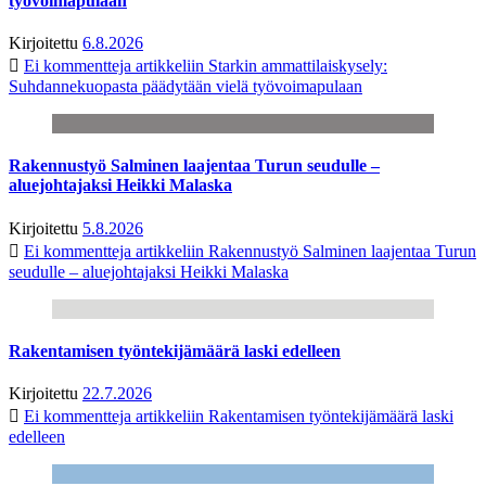
työvoimapulaan
Kirjoitettu
6.8.2026
Ei kommentteja
artikkeliin Starkin ammattilaiskysely:
Suhdannekuopasta päädytään vielä työvoimapulaan
Rakennustyö Salminen laajentaa Turun seudulle –
aluejohtajaksi Heikki Malaska
Kirjoitettu
5.8.2026
Ei kommentteja
artikkeliin Rakennustyö Salminen laajentaa Turun
seudulle – aluejohtajaksi Heikki Malaska
Rakentamisen työntekijämäärä laski edelleen
Kirjoitettu
22.7.2026
Ei kommentteja
artikkeliin Rakentamisen työntekijämäärä laski
edelleen