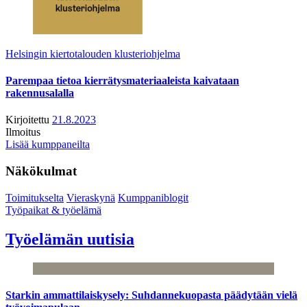
Helsingin kiertotalouden klusteriohjelma
Parempaa tietoa kierrätysmateriaaleista kaivataan
rakennusalalla
Kirjoitettu
21.8.2023
Ilmoitus
Lisää kumppaneilta
Näkökulmat
Toimitukselta
Vieraskynä
Kumppaniblogit
Työpaikat & työelämä
Työelämän uutisia
Starkin ammattilaiskysely: Suhdannekuopasta päädytään vielä