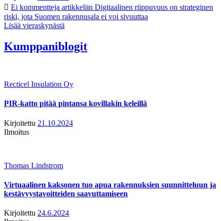
Ei kommentteja
artikkeliin Digitaalinen riippuvuus on strateginen
riski, jota Suomen rakennusala ei voi sivuuttaa
Lisää vieraskynästä
Kumppaniblogit
Recticel Insulation Oy
PIR-katto pitää pintansa kovillakin keleillä
Kirjoitettu
21.10.2024
Ilmoitus
Thomas Lindstrom
Virtuaalinen kaksonen tuo apua rakennuksien suunnitteluun ja
kestävyystavoitteiden saavuttamiseen
Kirjoitettu
24.6.2024