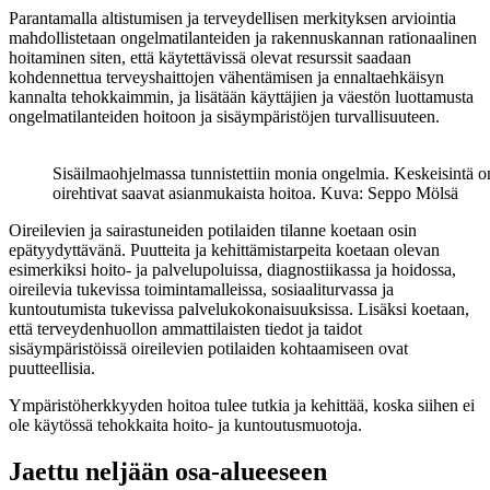
Parantamalla altistumisen ja terveydellisen merkityksen arviointia
mahdollistetaan ongelmatilanteiden ja rakennuskannan rationaalinen
hoitaminen siten, että käytettävissä olevat resurssit saadaan
kohdennettua terveyshaittojen vähentämisen ja ennaltaehkäisyn
kannalta tehokkaimmin, ja lisätään käyttäjien ja väestön luottamusta
ongelmatilanteiden hoitoon ja sisäympäristöjen turvallisuuteen.
Sisäilmaohjelmassa tunnistettiin monia ongelmia. Keskeisintä on
oirehtivat saavat asianmukaista hoitoa. Kuva: Seppo Mölsä
Oireilevien ja sairastuneiden potilaiden tilanne koetaan osin
epätyydyttävänä. Puutteita ja kehittämistarpeita koetaan olevan
esimerkiksi hoito- ja palvelupoluissa, diagnostiikassa ja hoidossa,
oireilevia tukevissa toimintamalleissa, sosiaaliturvassa ja
kuntoutumista tukevissa palvelukokonaisuuksissa. Lisäksi koetaan,
että terveydenhuollon ammattilaisten tiedot ja taidot
sisäympäristöissä oireilevien potilaiden kohtaamiseen ovat
puutteellisia.
Ympäristöherkkyyden hoitoa tulee tutkia ja kehittää, koska siihen ei
ole käytössä tehokkaita hoito- ja kuntoutusmuotoja.
Jaettu neljään osa-alueeseen