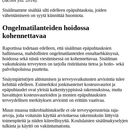
(Jacobs ym. 2014).
Sisäilmamme sisältää silti edelleen epäpuhtauksia, joiden
vähentämiseen on syytä kiinnittää huomiota.
Ongelmatilanteiden hoidossa
kohennettavaa
Raportissa todetaan edelleen, että sisäilman epäpuhtauksien
hallinnassa, mahdollisten ongelmatilanteiden ennaltaehkäisyssä,
hoidossa sekä niistä viestimisessä on kohennettavaa. Sisäilman
vaikutuksista terveyteen on tarjolla ristiriitaista tietoa ja hoito- sekä
palvelupoluissa puutteita.
Sisäympäristöjen altistumisen ja terveysvaikutusten arviointia tulee
kehittää edelleen. Esimerkiksi jonkinasteiset kosteusvauriot ja
epäpuhtaudet ovat yleisiä kaikentyyppisissä rakennuksissa, mutta
havaittujen kosteusvaurioiden ja monien epäpuhtauksien
terveydellisen merkityksen arviointi on erittäin vaativaa.
Muun muassa mikrobialtistukselle ei ole terveysperusteisia raja-
arvoja, joita voitaisiin käyttää arvioitaessa rakennuksiin liittyviä
toimenpiteitä ja niiden kiireellisyyttä. Koululaisten sisäilmakyselyjen
tulkinta ja käyttö on vakiintumatonta.