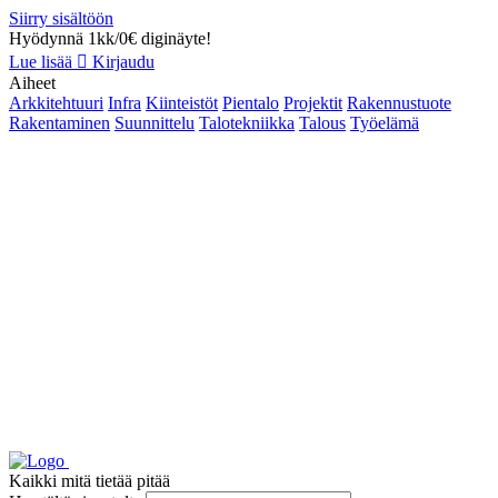
Siirry sisältöön
Hyödynnä 1kk/0€ diginäyte!
Lue lisää
Kirjaudu
Aiheet
Arkkitehtuuri
Infra
Kiinteistöt
Pientalo
Projektit
Rakennustuote
Rakentaminen
Suunnittelu
Talotekniikka
Talous
Työelämä
Kaikki mitä tietää pitää