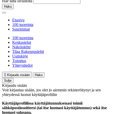
Hae tältä sivustolta
Haku
Etusivu
100 tuoreinta
Suurimmat
100 tuoreinta
Keskustelut
Näköislehti
Tilaa Rakennuslehti
Uutiskirje
Toimitus
Yhteystiedot
Kirjaudu sisään
Haku
Sulje
Kirjaudu sisään
Voit kirjautua sisään, jos olet jo aiemmin rekisteröitynyt ja sen
yhteydessä luonut käyttäjäprofiilin
Käyttäjäprofiilissa käyttäjätunnuksenasi toimii
sähköpostiosoitteesi (tai itse luomasi käyttäjätunnus) sekä itse
luomasi salasana.