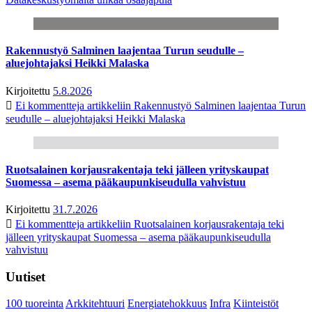
Rakennustyö Salminen laajentaa Turun seudulle –
aluejohtajaksi Heikki Malaska
Kirjoitettu
5.8.2026
Ei kommentteja
artikkeliin Rakennustyö Salminen laajentaa Turun
seudulle – aluejohtajaksi Heikki Malaska
Ruotsalainen korjausrakentaja teki jälleen yrityskaupat
Suomessa – asema pääkaupunkiseudulla vahvistuu
Kirjoitettu
31.7.2026
Ei kommentteja
artikkeliin Ruotsalainen korjausrakentaja teki
jälleen yrityskaupat Suomessa – asema pääkaupunkiseudulla
vahvistuu
Uutiset
100 tuoreinta
Arkkitehtuuri
Energiatehokkuus
Infra
Kiinteistöt