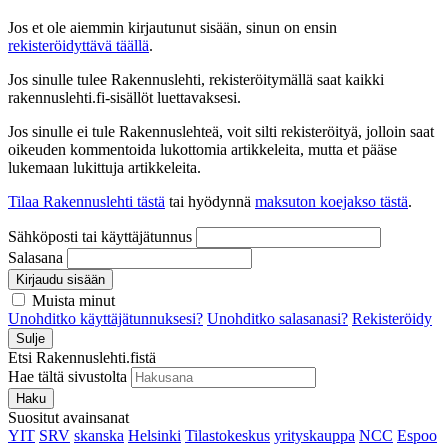
Jos et ole aiemmin kirjautunut sisään, sinun on ensin
rekisteröidyttävä täällä
.
Jos sinulle tulee Rakennuslehti, rekisteröitymällä saat kaikki
rakennuslehti.fi-sisällöt luettavaksesi.
Jos sinulle ei tule Rakennuslehteä, voit silti rekisteröityä, jolloin saat
oikeuden kommentoida lukottomia artikkeleita, mutta et pääse
lukemaan lukittuja artikkeleita.
Tilaa Rakennuslehti tästä
tai hyödynnä
maksuton koejakso tästä
.
Sähköposti tai käyttäjätunnus
Salasana
Kirjaudu sisään
Muista minut
Unohditko käyttäjätunnuksesi?
Unohditko salasanasi?
Rekisteröidy
Sulje
Etsi Rakennuslehti.fistä
Hae tältä sivustolta
Haku
Suositut avainsanat
YIT
SRV
skanska
Helsinki
Tilastokeskus
yrityskauppa
NCC
Espoo