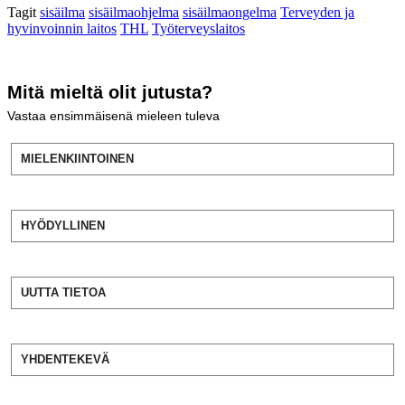
Tagit
sisäilma
sisäilmaohjelma
sisäilmaongelma
Terveyden ja
hyvinvoinnin laitos
THL
Työterveyslaitos
Mitä mieltä olit jutusta?
Vastaa ensimmäisenä mieleen tuleva
MIELENKIINTOINEN
HYÖDYLLINEN
UUTTA TIETOA
YHDENTEKEVÄ