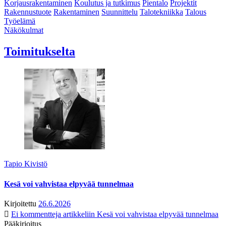
Korjausrakentaminen
Koulutus ja tutkimus
Pientalo
Projektit
Rakennustuote
Rakentaminen
Suunnittelu
Talotekniikka
Talous
Työelämä
Näkökulmat
Toimitukselta
Tapio Kivistö
Kesä voi vahvistaa elpyvää tunnelmaa
Kirjoitettu
26.6.2026
Ei kommentteja
artikkeliin Kesä voi vahvistaa elpyvää tunnelmaa
Pääkirjoitus