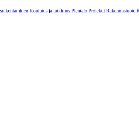
srakentaminen
Koulutus ja tutkimus
Pientalo
Projektit
Rakennustuote
R