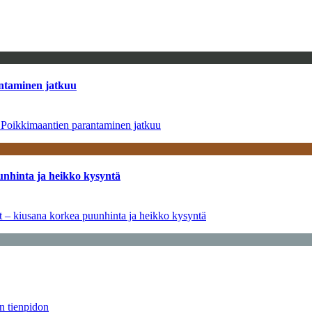
antaminen jatkuu
– Poikkimaantien parantaminen jatkuu
unhinta ja heikko kysyntä
ät – kiusana korkea puunhinta ja heikko kysyntä
än tienpidon