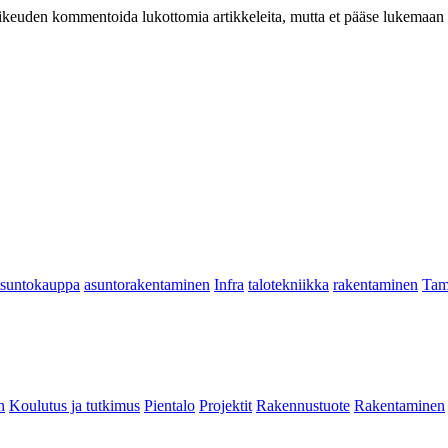
at oikeuden kommentoida lukottomia artikkeleita, mutta et pääse lukemaan l
asuntokauppa
asuntorakentaminen
Infra
talotekniikka
rakentaminen
Tam
n
Koulutus ja tutkimus
Pientalo
Projektit
Rakennustuote
Rakentaminen