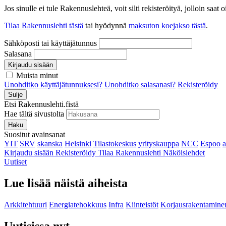
Jos sinulle ei tule Rakennuslehteä, voit silti rekisteröityä, jolloin sa
Tilaa Rakennuslehti tästä
tai hyödynnä
maksuton koejakso tästä
.
Sähköposti tai käyttäjätunnus
Salasana
Kirjaudu sisään
Muista minut
Unohditko käyttäjätunnuksesi?
Unohditko salasanasi?
Rekisteröidy
Sulje
Etsi Rakennuslehti.fistä
Hae tältä sivustolta
Haku
Suositut avainsanat
YIT
SRV
skanska
Helsinki
Tilastokeskus
yrityskauppa
NCC
Espoo
Kirjaudu sisään
Rekisteröidy
Tilaa Rakennuslehti
Näköislehdet
Uutiset
Lue lisää näistä aiheista
Arkkitehtuuri
Energiatehokkuus
Infra
Kiinteistöt
Korjausrakentamine
Uutisissa nyt