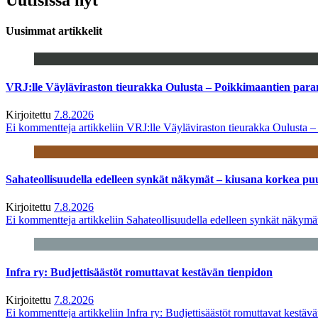
Uusimmat artikkelit
VRJ:lle Väyläviraston tieurakka Oulusta – Poikkimaantien par
Kirjoitettu
7.8.2026
Ei kommentteja
artikkeliin VRJ:lle Väyläviraston tieurakka Oulusta 
Sahateollisuudella edelleen synkät näkymät – kiusana korkea pu
Kirjoitettu
7.8.2026
Ei kommentteja
artikkeliin Sahateollisuudella edelleen synkät näkym
Infra ry: Budjettisäästöt romuttavat kestävän tienpidon
Kirjoitettu
7.8.2026
Ei kommentteja
artikkeliin Infra ry: Budjettisäästöt romuttavat kestäv