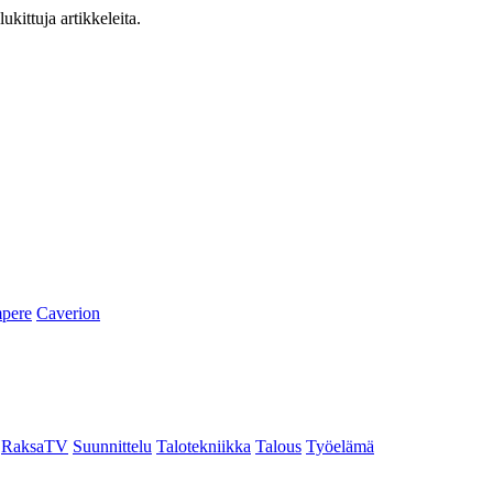
ukittuja artikkeleita.
pere
Caverion
RaksaTV
Suunnittelu
Talotekniikka
Talous
Työelämä