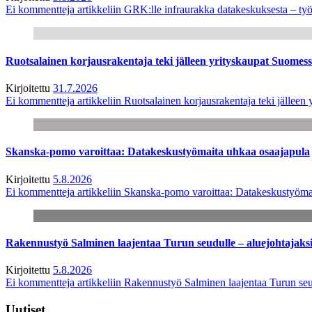
Ei kommentteja
artikkeliin GRK:lle infraurakka datakeskuksesta – työ
Ruotsalainen korjausrakentaja teki jälleen yrityskaupat Suome
Kirjoitettu
31.7.2026
Ei kommentteja
artikkeliin Ruotsalainen korjausrakentaja teki jälle
Skanska-pomo varoittaa: Datakeskustyömaita uhkaa osaajapula
Kirjoitettu
5.8.2026
Ei kommentteja
artikkeliin Skanska-pomo varoittaa: Datakeskustyöma
Rakennustyö Salminen laajentaa Turun seudulle – aluejohtajaks
Kirjoitettu
5.8.2026
Ei kommentteja
artikkeliin Rakennustyö Salminen laajentaa Turun seu
Uutiset