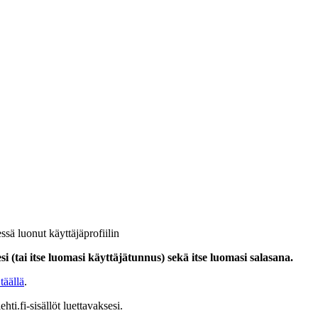
ssä luonut käyttäjäprofiilin
i (tai itse luomasi käyttäjätunnus) sekä itse luomasi salasana.
täällä
.
hti.fi-sisällöt luettavaksesi.