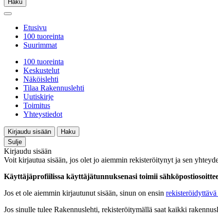
Haku
Etusivu
100 tuoreinta
Suurimmat
100 tuoreinta
Keskustelut
Näköislehti
Tilaa Rakennuslehti
Uutiskirje
Toimitus
Yhteystiedot
Kirjaudu sisään
Haku
Sulje
Kirjaudu sisään
Voit kirjautua sisään, jos olet jo aiemmin rekisteröitynyt ja sen yhteyde
Käyttäjäprofiilissa käyttäjätunnuksenasi toimii sähköpostiosoittees
Jos et ole aiemmin kirjautunut sisään, sinun on ensin
rekisteröidyttävä 
Jos sinulle tulee Rakennuslehti, rekisteröitymällä saat kaikki rakennusle