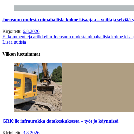
Joensuun uudesta uimahallista kolme kisaajaa – voittaja selviää s
Kirjoitettu
6.8.2026
Ei kommentteja
artikkeliin Joensuun uudesta uimahallista kolme kisaaj
Lisää uutisia
Viikon luetuimmat
GRK:lle infraurakka datakeskuksesta – työt jo käynnissä
Kirjoitettu
3.8.2026