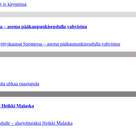
t jo käynnissä
ssa – asema pääkaupunkiseudulla vahvistuu
en yrityskaupat Suomessa – asema pääkaupunkiseudulla vahvistuu
ita uhkaa osaajapula
i Heikki Malaska
dulle – aluejohtajaksi Heikki Malaska