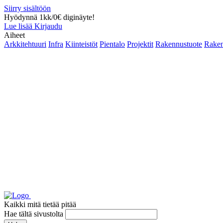
Siirry sisältöön
Hyödynnä 1kk/0€ diginäyte!
Lue lisää
Kirjaudu
Aiheet
Arkkitehtuuri
Infra
Kiinteistöt
Pientalo
Projektit
Rakennustuote
Raken
Kaikki mitä tietää pitää
Hae tältä sivustolta