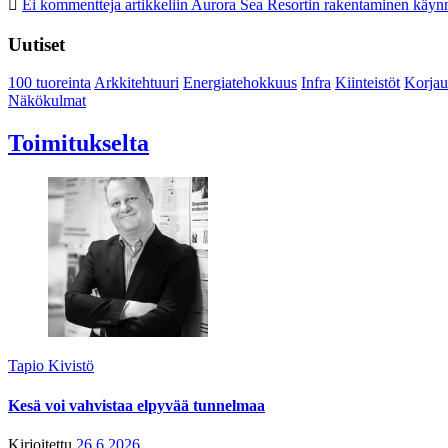
Ei kommentteja
artikkeliin Aurora Sea Resortin rakentaminen käynn
Uutiset
100 tuoreinta
Arkkitehtuuri
Energiatehokkuus
Infra
Kiinteistöt
Korjau
Näkökulmat
Toimitukselta
Tapio Kivistö
Kesä voi vahvistaa elpyvää tunnelmaa
Kirjoitettu
26.6.2026