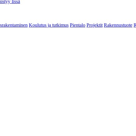
istyy Iissä
srakentaminen
Koulutus ja tutkimus
Pientalo
Projektit
Rakennustuote
R