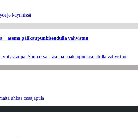
yöt jo käynnissä
ssa – asema pääkaupunkiseudulla vahvistuu
leen yrityskaupat Suomessa – asema pääkaupunkiseudulla vahvistuu
maita uhkaa osaajapula