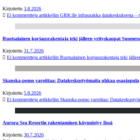
Kirjoitettu
3.8.2026
Ei kommentteja
artikkeliin GRK:lle infraurakka datakeskuksesta – t
Ruotsalainen korjausrakentaja teki jälleen yrityskaupat Suome
Kirjoitettu
31.7.2026
Ei kommentteja
artikkeliin Ruotsalainen korjausrakentaja teki jäl
Skanska-pomo varoittaa: Datakeskustyömaita uhkaa osaajapula
Kirjoitettu
5.8.2026
Ei kommentteja
artikkeliin Skanska-pomo varoittaa: Datakeskustyö
Aurora Sea Resortin rakentaminen käynnistyy Iissä
Kirjoitettu
30.7.2026