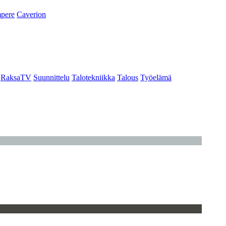
pere
Caverion
RaksaTV
Suunnittelu
Talotekniikka
Talous
Työelämä