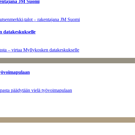
kentajana JM Suomi
utsenmerkki-talot – rakentajana JM Suomi
n datakeskukselle
sta – virtaa Myllykosken datakeskukselle
työvoimapulaan
opasta päädytään vielä työvoimapulaan