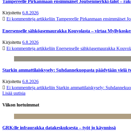
Tampereelle Pirkanmaan ensimmäiset Joutsenmerkki-talot – ra
Kirjoitettu
6.8.2026
Ei kommentteja
artikkeliin Tampereelle Pirkanmaan ensimmäiset Jo
Enersenselle sähköasemaurakka Kouvolasta – virtaa Myllykoske
Kirjoitettu
6.8.2026
Ei kommentteja
artikkeliin Enersenselle sähköasemaurakka Kouvola
Starkin ammattilaiskysely: Suhdannekuopasta päädytään vielä 
Kirjoitettu
6.8.2026
Ei kommentteja
artikkeliin Starkin ammattilaiskysely: Suhdanneku
Lisää uutisia
Viikon luetuimmat
GRK:lle infraurakka datakeskuksesta – työt jo käynnissä