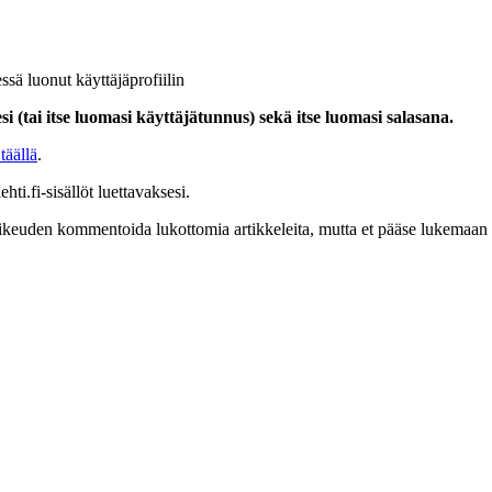
ssä luonut käyttäjäprofiilin
i (tai itse luomasi käyttäjätunnus) sekä itse luomasi salasana.
täällä
.
hti.fi-sisällöt luettavaksesi.
at oikeuden kommentoida lukottomia artikkeleita, mutta et pääse lukemaan l