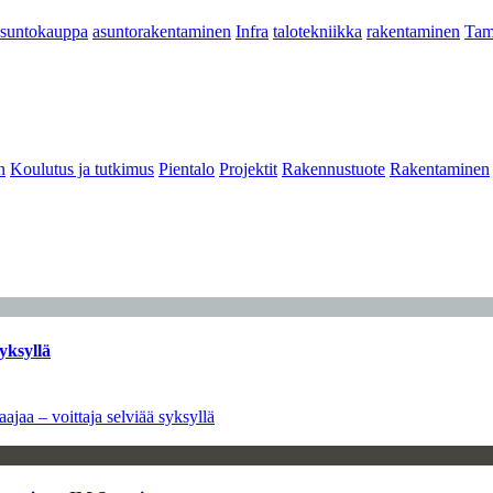
asuntokauppa
asuntorakentaminen
Infra
talotekniikka
rakentaminen
Tam
n
Koulutus ja tutkimus
Pientalo
Projektit
Rakennustuote
Rakentaminen
yksyllä
ajaa – voittaja selviää syksyllä