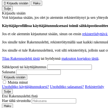
Kirjaudu sisään
Haku
Sulje
Kirjaudu sisään
Voit kirjautua sisään, jos olet jo aiemmin rekisteröitynyt ja sen yhteyde
Käyttäjäprofiilissa käyttäjätunnuksenasi toimii sähköpostiosoittees
Jos et ole aiemmin kirjautunut sisään, sinun on ensin
rekisteröidyttävä 
Jos sinulle tulee Rakennuslehti, rekisteröitymällä saat kaikki rakennusle
Jos sinulle ei tule Rakennuslehteä, voit silti rekisteröityä, jolloin sa
Tilaa Rakennuslehti tästä
tai hyödynnä
maksuton koejakso tästä
.
Sähköposti tai käyttäjätunnus
Salasana
Kirjaudu sisään
Muista minut
Unohditko käyttäjätunnuksesi?
Unohditko salasanasi?
Rekisteröidy
Sulje
Etsi Rakennuslehti.fistä
Hae tältä sivustolta
Haku