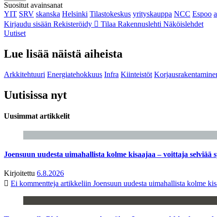
Suositut avainsanat
YIT
SRV
skanska
Helsinki
Tilastokeskus
yrityskauppa
NCC
Espoo
Kirjaudu sisään
Rekisteröidy
Tilaa Rakennuslehti
Näköislehdet
Uutiset
Lue lisää näistä aiheista
Arkkitehtuuri
Energiatehokkuus
Infra
Kiinteistöt
Korjausrakentamine
Uutisissa nyt
Uusimmat artikkelit
Joensuun uudesta uimahallista kolme kisaajaa – voittaja selviää s
Kirjoitettu
6.8.2026
Ei kommentteja
artikkeliin Joensuun uudesta uimahallista kolme kisa