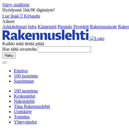
Siirry sisältöön
Hyödynnä 1kk/0€ diginäyte!
Lue lisää
Kirjaudu
Aiheet
Arkkitehtuuri
Infra
Kiinteistöt
Pientalo
Projektit
Rakennustuote
Raken
Kaikki mitä tietää pitää
Hae tältä sivustolta
Haku
Etusivu
100 tuoreinta
Suurimmat
100 tuoreinta
Keskustelut
Näköislehti
Tilaa Rakennuslehti
Uutiskirje
Toimitus
Yhteystiedot