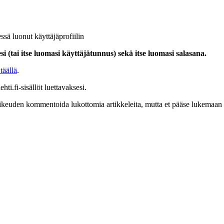
ssä luonut käyttäjäprofiilin
i (tai itse luomasi käyttäjätunnus) sekä itse luomasi salasana.
täällä
.
hti.fi-sisällöt luettavaksesi.
at oikeuden kommentoida lukottomia artikkeleita, mutta et pääse lukemaan l