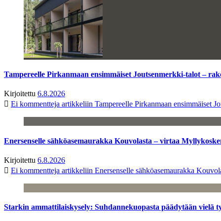
Tampereelle Pirkanmaan ensimmäiset Joutsenmerkki-talot – ra
Kirjoitettu
6.8.2026
Ei kommentteja
artikkeliin Tampereelle Pirkanmaan ensimmäiset Jo
Enersenselle sähköasemaurakka Kouvolasta – virtaa Myllykoske
Kirjoitettu
6.8.2026
Ei kommentteja
artikkeliin Enersenselle sähköasemaurakka Kouvola
Starkin ammattilaiskysely: Suhdannekuopasta päädytään vielä 