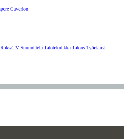
pere
Caverion
RaksaTV
Suunnittelu
Talotekniikka
Talous
Työelämä