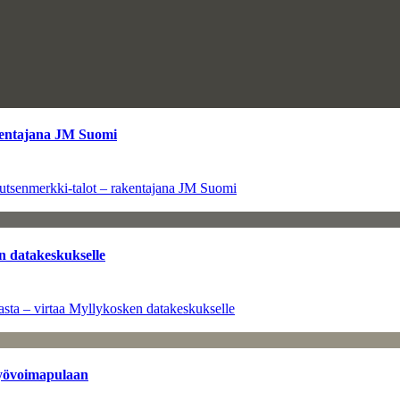
kentajana JM Suomi
utsenmerkki-talot – rakentajana JM Suomi
n datakeskukselle
sta – virtaa Myllykosken datakeskukselle
työvoimapulaan