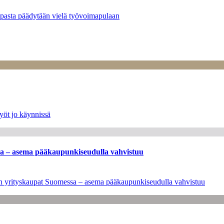
opasta päädytään vielä työvoimapulaan
yöt jo käynnissä
ssa – asema pääkaupunkiseudulla vahvistuu
leen yrityskaupat Suomessa – asema pääkaupunkiseudulla vahvistuu