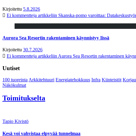
Kirjoitettu
5.8.2026
Ei kommentteja
artikkeliin Skanska-pomo varoittaa: Datakeskustyö
Aurora Sea Resortin rakentaminen käynnistyy Iissä
Kirjoitettu
30.7.2026
Ei kommentteja
artikkeliin Aurora Sea Resortin rakentaminen käynn
Uutiset
100 tuoreinta
Arkkitehtuuri
Energiatehokkuus
Infra
Kiinteistöt
Korjau
Näkökulmat
Toimitukselta
Tapio Kivistö
Kesä voi vahvistaa elpyvää tunnelmaa