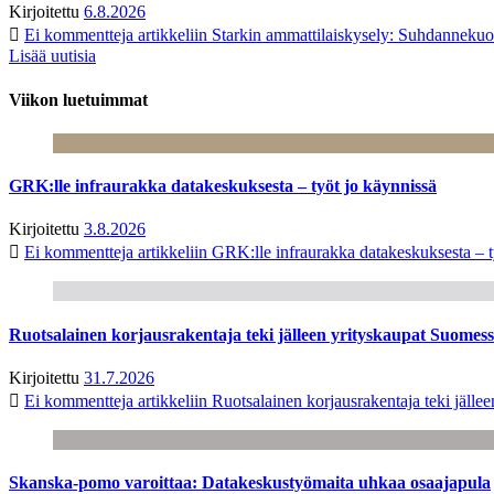
Kirjoitettu
6.8.2026
Ei kommentteja
artikkeliin Starkin ammattilaiskysely: Suhdanneku
Lisää uutisia
Viikon luetuimmat
GRK:lle infraurakka datakeskuksesta – työt jo käynnissä
Kirjoitettu
3.8.2026
Ei kommentteja
artikkeliin GRK:lle infraurakka datakeskuksesta – t
Ruotsalainen korjausrakentaja teki jälleen yrityskaupat Suome
Kirjoitettu
31.7.2026
Ei kommentteja
artikkeliin Ruotsalainen korjausrakentaja teki jäl
Skanska-pomo varoittaa: Datakeskustyömaita uhkaa osaajapula