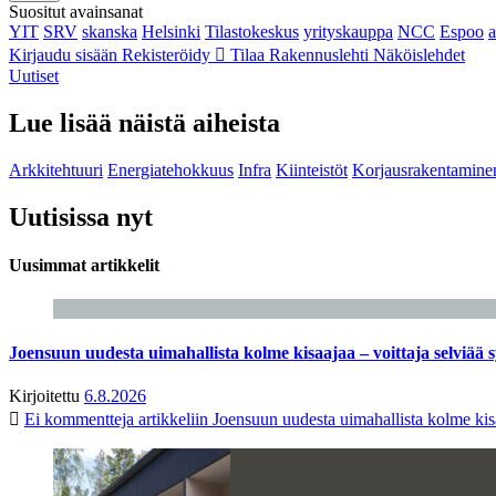
Suositut avainsanat
YIT
SRV
skanska
Helsinki
Tilastokeskus
yrityskauppa
NCC
Espoo
Kirjaudu sisään
Rekisteröidy
Tilaa Rakennuslehti
Näköislehdet
Uutiset
Lue lisää näistä aiheista
Arkkitehtuuri
Energiatehokkuus
Infra
Kiinteistöt
Korjausrakentamine
Uutisissa nyt
Uusimmat artikkelit
Joensuun uudesta uimahallista kolme kisaajaa – voittaja selviää s
Kirjoitettu
6.8.2026
Ei kommentteja
artikkeliin Joensuun uudesta uimahallista kolme kisa