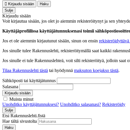
Kirjaudu sisään
Haku
Sulje
Kirjaudu sisään
Voit kirjautua sisään, jos olet jo aiemmin rekisteröitynyt ja sen yhteyde
Käyttäjäprofiilissa käyttäjätunnuksenasi toimii sähköpostiosoittees
Jos et ole aiemmin kirjautunut sisään, sinun on ensin
rekisteröidyttävä 
Jos sinulle tulee Rakennuslehti, rekisteröitymällä saat kaikki rakennusle
Jos sinulle ei tule Rakennuslehteä, voit silti rekisteröityä, jolloin sa
Tilaa Rakennuslehti tästä
tai hyödynnä
maksuton koejakso tästä
.
Sähköposti tai käyttäjätunnus
Salasana
Kirjaudu sisään
Muista minut
Unohditko käyttäjätunnuksesi?
Unohditko salasanasi?
Rekisteröidy
Sulje
Etsi Rakennuslehti.fistä
Hae tältä sivustolta
Haku