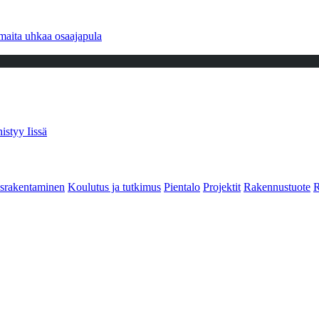
maita uhkaa osaajapula
istyy Iissä
srakentaminen
Koulutus ja tutkimus
Pientalo
Projektit
Rakennustuote
R