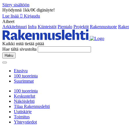
Siirry sisältöön
Hyödynnä 1kk/0€ diginäyte!
Lue lisää
Kirjaudu
Aiheet
Arkkitehtuuri
Infra
Kiinteistöt
Pientalo
Projektit
Rakennustuote
Raken
Kaikki mitä tietää pitää
Hae tältä sivustolta
Haku
Etusivu
100 tuoreinta
Suurimmat
100 tuoreinta
Keskustelut
Näköislehti
Tilaa Rakennuslehti
Uutiskirje
Toimitus
Yhteystiedot