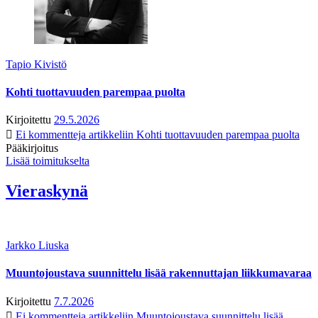
Tapio Kivistö
Kohti tuottavuuden parempaa puolta
Kirjoitettu
29.5.2026
Ei kommentteja
artikkeliin Kohti tuottavuuden parempaa puolta
Pääkirjoitus
Lisää toimitukselta
Vieraskynä
Jarkko Liuska
Muuntojoustava suunnittelu lisää rakennuttajan liikkumavaraa
Kirjoitettu
7.7.2026
Ei kommentteja
artikkeliin Muuntojoustava suunnittelu lisää