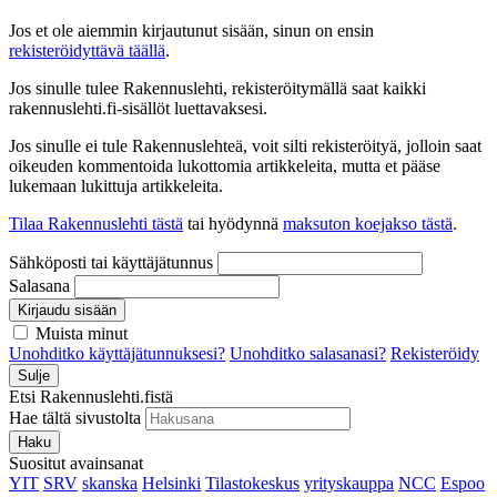
Jos et ole aiemmin kirjautunut sisään, sinun on ensin
rekisteröidyttävä täällä
.
Jos sinulle tulee Rakennuslehti, rekisteröitymällä saat kaikki
rakennuslehti.fi-sisällöt luettavaksesi.
Jos sinulle ei tule Rakennuslehteä, voit silti rekisteröityä, jolloin saat
oikeuden kommentoida lukottomia artikkeleita, mutta et pääse
lukemaan lukittuja artikkeleita.
Tilaa Rakennuslehti tästä
tai hyödynnä
maksuton koejakso tästä
.
Sähköposti tai käyttäjätunnus
Salasana
Kirjaudu sisään
Muista minut
Unohditko käyttäjätunnuksesi?
Unohditko salasanasi?
Rekisteröidy
Sulje
Etsi Rakennuslehti.fistä
Hae tältä sivustolta
Haku
Suositut avainsanat
YIT
SRV
skanska
Helsinki
Tilastokeskus
yrityskauppa
NCC
Espoo