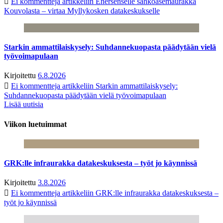
Ei kommentteja
artikkeliin Enersenselle sähköasemaurakka
Kouvolasta – virtaa Myllykosken datakeskukselle
Starkin ammattilaiskysely: Suhdannekuopasta päädytään vielä
työvoimapulaan
Kirjoitettu
6.8.2026
Ei kommentteja
artikkeliin Starkin ammattilaiskysely:
Suhdannekuopasta päädytään vielä työvoimapulaan
Lisää uutisia
Viikon luetuimmat
GRK:lle infraurakka datakeskuksesta – työt jo käynnissä
Kirjoitettu
3.8.2026
Ei kommentteja
artikkeliin GRK:lle infraurakka datakeskuksesta –
työt jo käynnissä