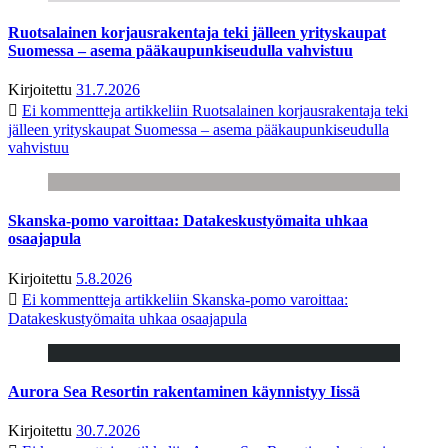
Ruotsalainen korjausrakentaja teki jälleen yrityskaupat
Suomessa – asema pääkaupunkiseudulla vahvistuu
Kirjoitettu
31.7.2026
Ei kommentteja
artikkeliin Ruotsalainen korjausrakentaja teki
jälleen yrityskaupat Suomessa – asema pääkaupunkiseudulla
vahvistuu
Skanska-pomo varoittaa: Datakeskustyömaita uhkaa
osaajapula
Kirjoitettu
5.8.2026
Ei kommentteja
artikkeliin Skanska-pomo varoittaa:
Datakeskustyömaita uhkaa osaajapula
Aurora Sea Resortin rakentaminen käynnistyy Iissä
Kirjoitettu
30.7.2026