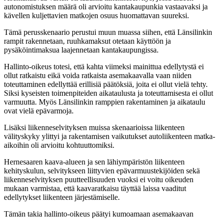
autonomistuksen määrä oli arvioitu kantakaupunkia vastaavaksi ja
kävellen kuljettavien matkojen osuus huomattavan suureksi.
Tämä perusskenaario perustui muun muassa siihen, että Länsilinkin
rampit rakennetaan, ruuhkamaksut otetaan käyttöön ja
pysäköintimaksua laajennetaan kantakaupungissa.
Hallinto-oikeus totesi, että kahta viimeksi mainittua edellytystä ei
ollut ratkaistu eikä voida ratkaista asemakaavalla vaan niiden
toteuttaminen edellyttää erillisiä päätöksiä, joita ei ollut vielä tehty.
Siksi kyseisten toimenpiteiden aikataulusta ja toteuttamisesta ei ollut
varmuutta. Myös Länsilinkin ramppien rakentaminen ja aikataulu
ovat vielä epävarmoja.
Lisäksi liikenneselvityksen muissa skenaarioissa liikenteen
välityskyky ylittyi ja rakentamisen vaikutukset autoliikenteen matka-
aikoihin oli arvioitu kohtuuttomiksi.
Hernesaaren kaava-alueen ja sen lähiympäristön liikenteen
kehityskulun, selvitykseen liittyvien epävarmuustekijöiden sekä
liikenneselvityksen puutteellisuuden vuoksi ei voitu oikeuden
mukaan varmistaa, että kaavaratkaisu täyttää laissa vaaditut
edellytykset liikenteen järjestämiselle.
Tämän takia hallinto-oikeus päätyi kumoamaan asemakaavan