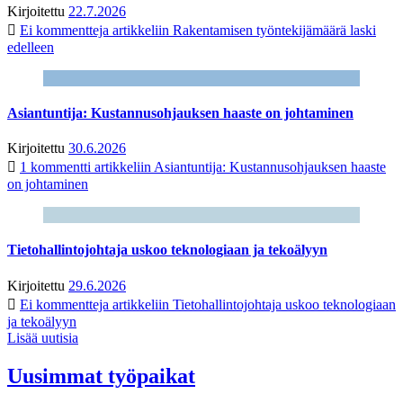
Kirjoitettu
22.7.2026
Ei kommentteja
artikkeliin Rakentamisen työntekijämäärä laski
edelleen
Asiantuntija: Kustannusohjauksen haaste on johtaminen
Kirjoitettu
30.6.2026
1 kommentti
artikkeliin Asiantuntija: Kustannusohjauksen haaste
on johtaminen
Tietohallintojohtaja uskoo teknologiaan ja tekoälyyn
Kirjoitettu
29.6.2026
Ei kommentteja
artikkeliin Tietohallintojohtaja uskoo teknologiaan
ja tekoälyyn
Lisää uutisia
Uusimmat työpaikat