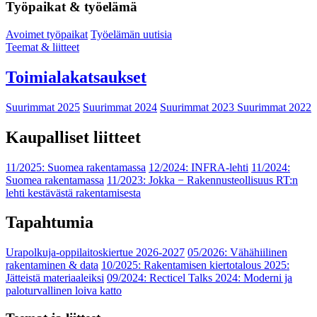
Työpaikat & työelämä
Avoimet työpaikat
Työelämän uutisia
Teemat & liitteet
Toimialakatsaukset
Suurimmat 2025
Suurimmat 2024
Suurimmat 2023
Suurimmat 2022
Kaupalliset liitteet
11/2025: Suomea rakentamassa
12/2024: INFRA-lehti
11/2024:
Suomea rakentamassa
11/2023: Jokka − Rakennusteollisuus RT:n
lehti kestävästä rakentamisesta
Tapahtumia
Urapolkuja-oppilaitoskiertue 2026-2027
05/2026: Vähähiilinen
rakentaminen & data
10/2025: Rakentamisen kiertotalous 2025:
Jätteistä materiaaleiksi
09/2024: Recticel Talks 2024: Moderni ja
paloturvallinen loiva katto