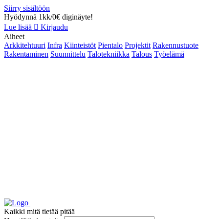
Siirry sisältöön
Hyödynnä 1kk/0€ diginäyte!
Lue lisää
Kirjaudu
Aiheet
Arkkitehtuuri
Infra
Kiinteistöt
Pientalo
Projektit
Rakennustuote
Rakentaminen
Suunnittelu
Talotekniikka
Talous
Työelämä
Kaikki mitä tietää pitää