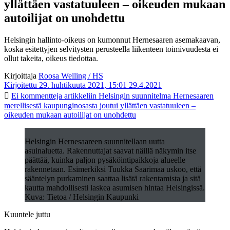
yllättäen vastatuuleen – oikeuden mukaan
autoilijat on unohdettu
Helsingin hallinto-oikeus on kumonnut Hernesaaren asemakaavan,
koska esitettyjen selvitysten perusteella liikenteen toimivuudesta ei
ollut takeita, oikeus tiedottaa.
Kirjoittaja
Roosa Welling / HS
Kirjoitettu 29. huhtikuuta 2021, 15:01
29.4.2021
Ei kommentteja
artikkeliin Helsingin suunnitelma Hernesaaren
merellisestä kaupunginosasta joutui yllättäen vastatuuleen –
oikeuden mukaan autoilijat on unohdettu
Helsingin Hernesaareen suunnitellaan uutta
asuinaluetta. Rakennuttajat saavat näillä näkymin itse
päättää, kuinka paljon pysäköintipaikkoja alueelle
rakennetaan. Esimerkiksi Tuukka Saarimaa uskoo, että
sääntelyn purkaminen saattaa lisätä rakentamista ja sitä
kautta mahdollisesti laskea asumisen hintaa Helsingissä.
Kuva: Tietoa / Helsingin Kaupunki
Kuuntele juttu