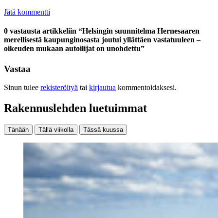
Jätä kommentti
0 vastausta artikkeliin “Helsingin suunnitelma Hernesaaren
merellisestä kaupunginosasta joutui yllättäen vastatuuleen –
oikeuden mukaan autoilijat on unohdettu”
Vastaa
Sinun tulee
rekisteröityä
tai
kirjautua
kommentoidaksesi.
Rakennuslehden luetuimmat
Tänään
Tällä viikolla
Tässä kuussa