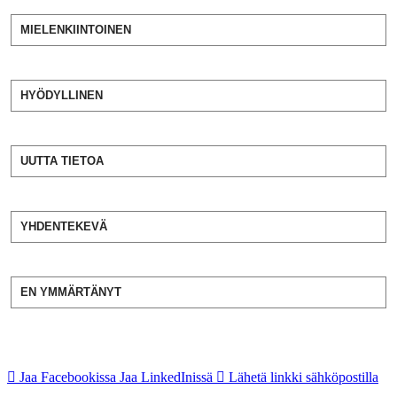
MIELENKIINTOINEN
HYÖDYLLINEN
UUTTA TIETOA
YHDENTEKEVÄ
EN YMMÄRTÄNYT
Jaa Facebookissa
Jaa LinkedInissä
Lähetä linkki sähköpostilla