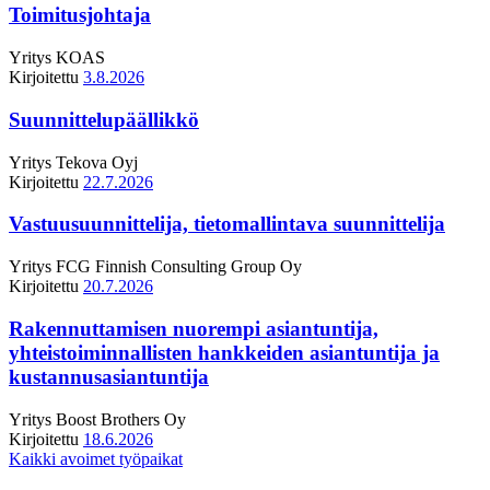
Toimitusjohtaja
Yritys
KOAS
Kirjoitettu
3.8.2026
Suunnittelupäällikkö
Yritys
Tekova Oyj
Kirjoitettu
22.7.2026
Vastuusuunnittelija, tietomallintava suunnittelija
Yritys
FCG Finnish Consulting Group Oy
Kirjoitettu
20.7.2026
Rakennuttamisen nuorempi asiantuntija,
yhteistoiminnallisten hankkeiden asiantuntija ja
kustannusasiantuntija
Yritys
Boost Brothers Oy
Kirjoitettu
18.6.2026
Kaikki avoimet työpaikat