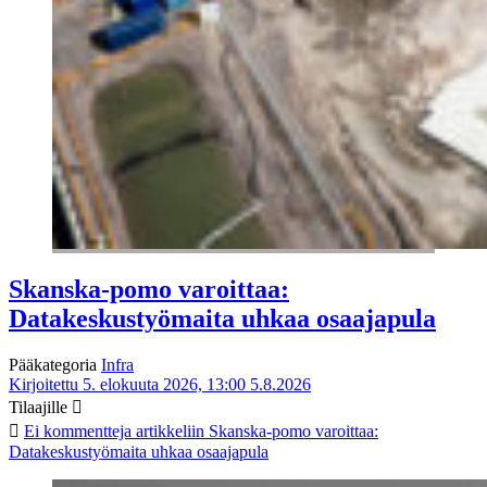
Skanska-pomo varoittaa:
Datakeskustyömaita uhkaa osaajapula
Pääkategoria
Infra
Kirjoitettu 5. elokuuta 2026, 13:00
5.8.2026
Tilaajille
Ei kommentteja
artikkeliin Skanska-pomo varoittaa:
Datakeskustyömaita uhkaa osaajapula