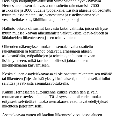
Helsingin kaupunginvaltuuston viime vuonna hyväksymässä
Hernesaaren asemakaavassa on osoitettu rakentamista 7600
asukkaalle ja 3000 uudelle työpaikalle. Lisäksi alueelle on osoitettu
muun muassa rantapuisto, venesatama ja risteilysatama sekä
vesiurheilukeskus, lähiliikunta- ja leikkipaikkoja.
Hallinto-oikeus oli saanut kaavasta kaksi valitusta, joissa oli kyse
muun muassa kaavan aiheuttamista vaikutuksista kaava-alueen ja
lähialueiden liikenteeseen ja sen toimivuuteen.
Oikeuden näkemyksen mukaan asemakaavalla osoitettu
rakentaminen ja toiminnot johtavat Hernesaaren alueen
asukasmäärän, työpaikkojen ja toimintojen huomattavaan
lisääntymiseen, mikä taas luonnollisesti johtaa alueen
liikennemäärän kasvamiseen.
Koska alueen osayleiskaavassa ei ole osoitettu rakentamisen määrää
tai liikenteen järjestämistä yksityiskohtaisesti, on nämä seikat tullut
selvittää ja ratkaista asemakaavoituksella.
Kaikki Hernesaaren autoliikenne kulkee yhden tien ja vain
muutaman risteyksen kautta. Tästä syystä on oikeuden mukaan
erityisesti selvitettävä, luoko asemakaava vaadittavat edellytykset
liikenteen järjestämiselle.
Asemakaavaa varten oli laadittu liikenneselvitys, jossa alueen