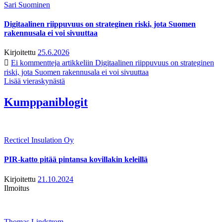
Sari Suominen
Digitaalinen riippuvuus on strateginen riski, jota Suomen
rakennusala ei voi sivuuttaa
Kirjoitettu
25.6.2026
Ei kommentteja
artikkeliin Digitaalinen riippuvuus on strateginen
riski, jota Suomen rakennusala ei voi sivuuttaa
Lisää vieraskynästä
Kumppaniblogit
Recticel Insulation Oy
PIR-katto pitää pintansa kovillakin keleillä
Kirjoitettu
21.10.2024
Ilmoitus
Thomas Lindstrom