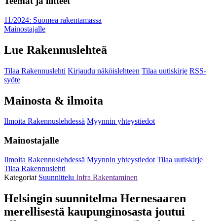
Teemat ja liitteet
11/2024: Suomea rakentamassa
Mainostajalle
Lue Rakennuslehteä
Tilaa Rakennuslehti
Kirjaudu näköislehteen
Tilaa uutiskirje
RSS-
syöte
Mainosta & ilmoita
Ilmoita Rakennuslehdessä
Myynnin yhteystiedot
Mainostajalle
Ilmoita Rakennuslehdessä
Myynnin yhteystiedot
Tilaa uutiskirje
Tilaa Rakennuslehti
Kategoriat
Suunnittelu
Infra
Rakentaminen
Helsingin suunnitelma Hernesaaren
merellisestä kaupunginosasta joutui