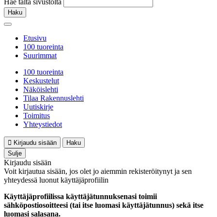
Hae tältä sivustolta
Haku
Etusivu
100 tuoreinta
Suurimmat
100 tuoreinta
Keskustelut
Näköislehti
Tilaa Rakennuslehti
Uutiskirje
Toimitus
Yhteystiedot
Kirjaudu sisään
Haku
Sulje
Kirjaudu sisään
Voit kirjautua sisään, jos olet jo aiemmin rekisteröitynyt ja sen
yhteydessä luonut käyttäjäprofiilin
Käyttäjäprofiilissa käyttäjätunnuksenasi toimii
sähköpostiosoitteesi (tai itse luomasi käyttäjätunnus) sekä itse
luomasi salasana.