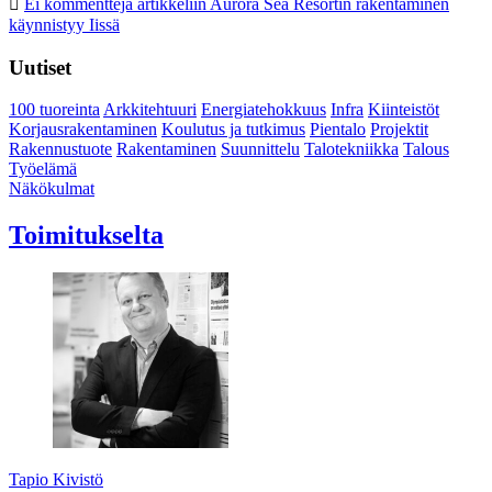
Ei kommentteja
artikkeliin Aurora Sea Resortin rakentaminen
käynnistyy Iissä
Uutiset
100 tuoreinta
Arkkitehtuuri
Energiatehokkuus
Infra
Kiinteistöt
Korjausrakentaminen
Koulutus ja tutkimus
Pientalo
Projektit
Rakennustuote
Rakentaminen
Suunnittelu
Talotekniikka
Talous
Työelämä
Näkökulmat
Toimitukselta
Tapio Kivistö