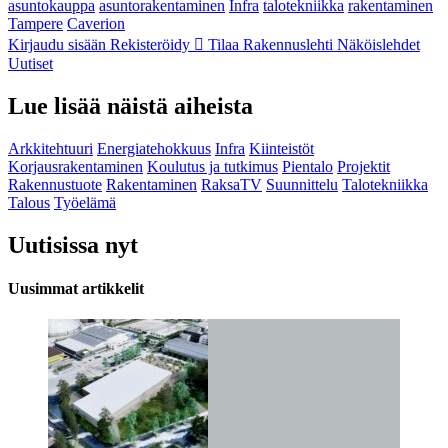
asuntokauppa
asuntorakentaminen
Infra
talotekniikka
rakentaminen
Tampere
Caverion
Kirjaudu sisään
Rekisteröidy
Tilaa Rakennuslehti
Näköislehdet
Uutiset
Lue lisää näistä aiheista
Arkkitehtuuri
Energiatehokkuus
Infra
Kiinteistöt
Korjausrakentaminen
Koulutus ja tutkimus
Pientalo
Projektit
Rakennustuote
Rakentaminen
RaksaTV
Suunnittelu
Talotekniikka
Talous
Työelämä
Uutisissa nyt
Uusimmat artikkelit