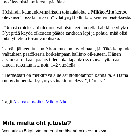
hyväksymistä koskevan päätöksen.
Helsingin kaupunkiympäristön toimialajohtaja
Mikko Aho
kertoo
olevansa ”jossakin määrin” yllättynyt hallinto-oikeuden päätöksestä.
”Omasta mielestäni olemme valmistelleet huolella kaikki selvitykset.
Nyt pitää käydä oikeuden päätös tarkkaan läpi ja pohtia, mitä olisi
pitänyt tehdä toisin vai olisiko.”
Tämän jälkeen tullaan Ahon mukaan arvioimaan, jättääkö kaupunki
valituksen päätöksestä korkeimpaan hallinto-oikeuteen. Hänen
arvionsa mukaan päätös tulee joka tapauksessa viivästyttämään
alueen rakentamista noin 1–2 vuodella.
”Hernesaari on merkittävä alue asuntotuotannon kannalta, eli tämä
on hyvin herkkä kysymys siinäkin mielessä”, hän lisää.
Tagit
Asemakaavoitus
Mikko Aho
Mitä mieltä olit jutusta?
Vastauksia
5
kpl. Vastaa ensimmäisenä mieleen tuleva