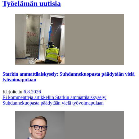
Työelämän uutisia
Starkin ammattilaiskysely: Suhdannekuopasta päädytään vielä
työvoimapulaan
Kirjoitettu
6.8.2026
Ei kommentteja
artikkeliin Starkin ammattilaiskysely:
Suhdannekuopasta päädytään vielä työvoimapulaan