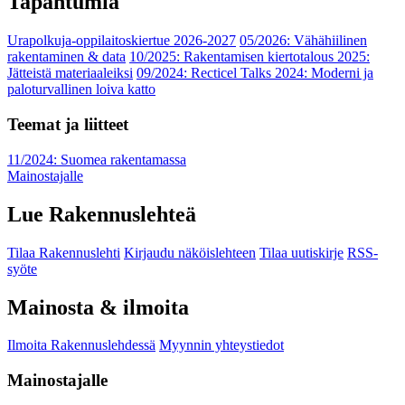
Tapahtumia
Urapolkuja-oppilaitoskiertue 2026-2027
05/2026: Vähähiilinen
rakentaminen & data
10/2025: Rakentamisen kiertotalous 2025:
Jätteistä materiaaleiksi
09/2024: Recticel Talks 2024: Moderni ja
paloturvallinen loiva katto
Teemat ja liitteet
11/2024: Suomea rakentamassa
Mainostajalle
Lue Rakennuslehteä
Tilaa Rakennuslehti
Kirjaudu näköislehteen
Tilaa uutiskirje
RSS-
syöte
Mainosta & ilmoita
Ilmoita Rakennuslehdessä
Myynnin yhteystiedot
Mainostajalle