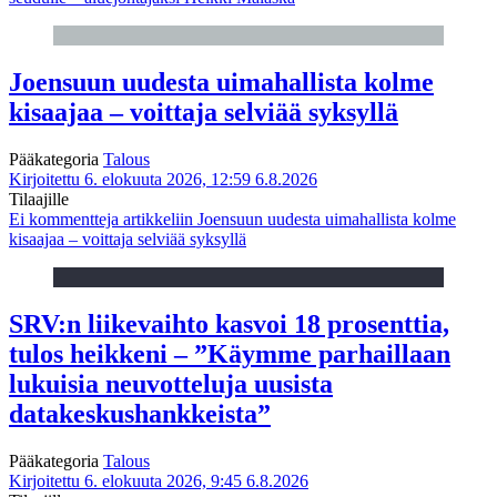
Joensuun uudesta uimahallista kolme
kisaajaa – voittaja selviää syksyllä
Pääkategoria
Talous
Kirjoitettu 6. elokuuta 2026, 12:59
6.8.2026
Tilaajille
Ei kommentteja
artikkeliin Joensuun uudesta uimahallista kolme
kisaajaa – voittaja selviää syksyllä
SRV:n liikevaihto kasvoi 18 prosenttia,
tulos heikkeni – ”Käymme parhaillaan
lukuisia neuvotteluja uusista
datakeskushankkeista”
Pääkategoria
Talous
Kirjoitettu 6. elokuuta 2026, 9:45
6.8.2026