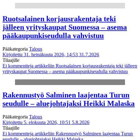
Ruotsalainen korjausrakentaja teki
jälleen yrityskaupat Suomessa – asema
pääkaupunkiseudulla vahvistuu
Pääkategoria
Talous
Kirjoitettu 31. heinäkuuta 2026, 14:53
31.7.2026
Tilaajille
Ei kommentteja
artikkeliin Ruotsalainen korjausrakentaja teki jälleen
yrityskaupat Suomessa – asema pääkaupunkiseudulla vahvistuu
Rakennustyö Salminen laajentaa Turun
seudulle – aluejohtajaksi Heikki Malaska
Pääkategoria
Talous
Kirjoitettu 5. elokuuta 2026, 10:51
5.8.2026
Tilaajille
Ei kommentteja
artikkeliin Rakennustyö Salminen laajentaa Turun
seudulle – aluejohtajaksi Heikki Malaska