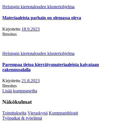
Helsingin kiertotalouden klusteriohjelma
Materiaaleista parhain on olemassa oleva
Kirjoitettu
18.9.2023
Ilmoitus
Helsingin kiertotalouden klusteriohjelma
Parempaa tietoa kierrätysmateriaaleista kaivataan
rakennusalalla
Kirjoitettu
21.8.2023
Ilmoitus
Lisää kumppaneilta
Näkökulmat
Toimitukselta
Vieraskynä
Kumppaniblogit
Työpaikat & työelämä