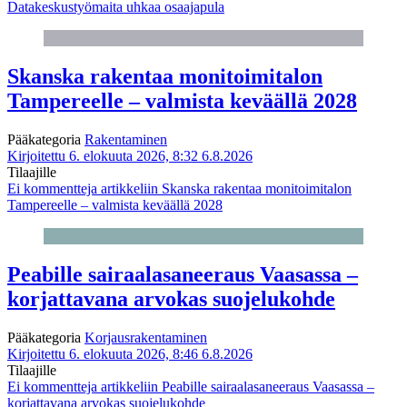
Datakeskustyömaita uhkaa osaajapula
Skanska rakentaa monitoimitalon
Tampereelle – valmista keväällä 2028
Pääkategoria
Rakentaminen
Kirjoitettu 6. elokuuta 2026, 8:32
6.8.2026
Tilaajille
Ei kommentteja
artikkeliin Skanska rakentaa monitoimitalon
Tampereelle – valmista keväällä 2028
Peabille sairaalasaneeraus Vaasassa –
korjattavana arvokas suojelukohde
Pääkategoria
Korjausrakentaminen
Kirjoitettu 6. elokuuta 2026, 8:46
6.8.2026
Tilaajille
Ei kommentteja
artikkeliin Peabille sairaalasaneeraus Vaasassa –
korjattavana arvokas suojelukohde