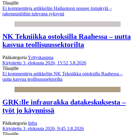
Tilaajille
Ei kommentteja
artikkeliin Hailuotoon nousee lomakylä –
rakennustöihin tulevana syksynä
NK Tekniikka ostoksilla Raahessa – uutta
kasvua teollisuussektorilta
Pääkategoria
Yrityskauppa
Kirjoitettu 3. elokuuta 2026, 15:52
3.8.2026
Tilaajille
Ei kommentteja
artikkeliin NK Tekniikka ostoksilla Raahessa –
uutta kasvua teollisuussektorilta
GRK:lle infraurakka datakeskuksesta –
työt jo käynnissä
Pääkategoria
Infra
Kirjoitettu 3. elokuuta 2026, 9:45
3.8.2026
Tilaajille