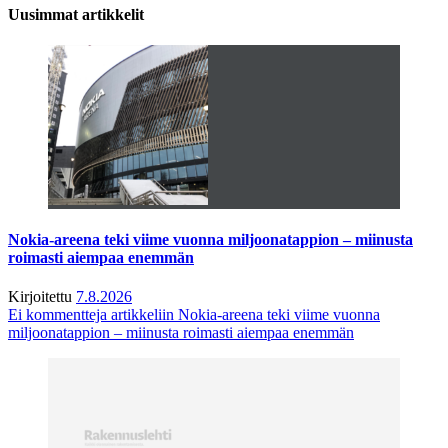
Uusimmat artikkelit
Nokia-areena teki viime vuonna miljoonatappion – miinusta
roimasti aiempaa enemmän
Kirjoitettu
7.8.2026
Ei kommentteja
artikkeliin Nokia-areena teki viime vuonna
miljoonatappion – miinusta roimasti aiempaa enemmän