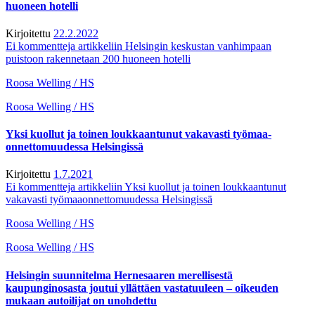
huoneen hotelli
Kirjoitettu
22.2.2022
Ei kommentteja
artikkeliin Helsingin keskustan vanhimpaan
puistoon rakennetaan 200 huoneen hotelli
Roosa Welling / HS
Roosa Welling / HS
Yksi kuollut ja toinen loukkaantunut vakavasti työmaa­
onnettomuudessa Helsingissä
Kirjoitettu
1.7.2021
Ei kommentteja
artikkeliin Yksi kuollut ja toinen loukkaantunut
vakavasti työmaa­onnettomuudessa Helsingissä
Roosa Welling / HS
Roosa Welling / HS
Helsingin suunnitelma Hernesaaren merellisestä
kaupunginosasta joutui yllättäen vastatuuleen – oikeuden
mukaan autoilijat on unohdettu