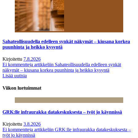
Sahateollisuudella edelleen synkät näkymät – kiusana korkea
puunhinta ja heikko kysyntä
Kirjoitettu
7.8.2026
Ei kommentteja
artikkeliin Sahateollisuudella edelleen synkät
näkymät – kiusana korkea puunhinta ja heikko kysyntä
Lisää uutisia
Viikon luetuimmat
GRK:lle infraurakka datakeskuksesta – työt jo käynnissä
Kirjoitettu
3.8.2026
Ei kommentteja
artikkeliin GRK:lle infraurakka datakeskuksesta –
työt jo käynnissä