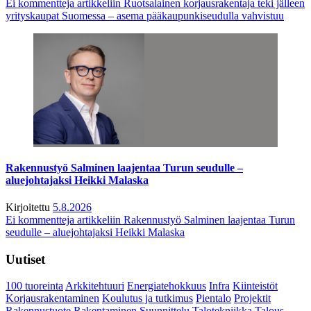
Ei kommentteja
artikkeliin Ruotsalainen korjausrakentaja teki jälleen
yrityskaupat Suomessa – asema pääkaupunkiseudulla vahvistuu
Rakennustyö Salminen laajentaa Turun seudulle –
aluejohtajaksi Heikki Malaska
Kirjoitettu
5.8.2026
Ei kommentteja
artikkeliin Rakennustyö Salminen laajentaa Turun
seudulle – aluejohtajaksi Heikki Malaska
Uutiset
100 tuoreinta
Arkkitehtuuri
Energiatehokkuus
Infra
Kiinteistöt
Korjausrakentaminen
Koulutus ja tutkimus
Pientalo
Projektit
Rakennustuote
Rakentaminen
Suunnittelu
Talotekniikka
Talous