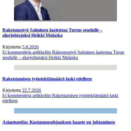
Rakennustyö Salminen laajentaa Turun seudulle –
aluejohtajaksi Heikki Malaska
Kirjoitettu
5.8.2026
Ei kommentteja
artikkeliin Rakennustyö Salminen laajentaa Turun
seudulle – aluejohtajaksi Heikki Malaska
Rakentamisen työntekijämäärä laski edelleen
Kirjoitettu
22.7.2026
Ei kommentteja
artikkeliin Rakentamisen työntekijämäärä laski
edelleen
Asiantuntija: Kustannusohjauksen haaste on johtaminen