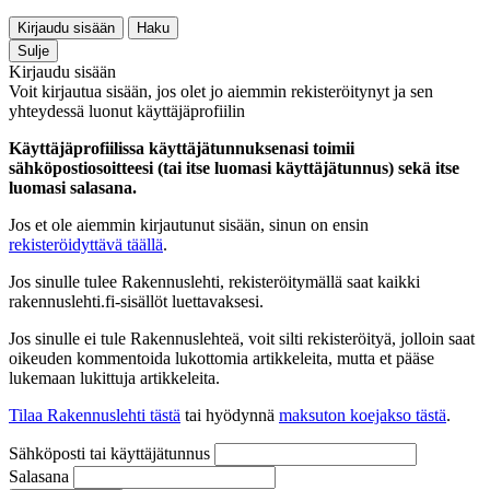
Kirjaudu sisään
Haku
Sulje
Kirjaudu sisään
Voit kirjautua sisään, jos olet jo aiemmin rekisteröitynyt ja sen
yhteydessä luonut käyttäjäprofiilin
Käyttäjäprofiilissa käyttäjätunnuksenasi toimii
sähköpostiosoitteesi (tai itse luomasi käyttäjätunnus) sekä itse
luomasi salasana.
Jos et ole aiemmin kirjautunut sisään, sinun on ensin
rekisteröidyttävä täällä
.
Jos sinulle tulee Rakennuslehti, rekisteröitymällä saat kaikki
rakennuslehti.fi-sisällöt luettavaksesi.
Jos sinulle ei tule Rakennuslehteä, voit silti rekisteröityä, jolloin saat
oikeuden kommentoida lukottomia artikkeleita, mutta et pääse
lukemaan lukittuja artikkeleita.
Tilaa Rakennuslehti tästä
tai hyödynnä
maksuton koejakso tästä
.
Sähköposti tai käyttäjätunnus
Salasana