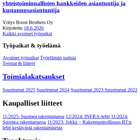
yhteistoiminnallisten hankkeiden asiantuntija ja
kustannusasiantuntija
Yritys
Boost Brothers Oy
Kirjoitettu
18.6.2026
Kaikki avoimet työpaikat
Työpaikat & työelämä
Avoimet työpaikat
Työelämän uutisia
Teemat & liitteet
Toimialakatsaukset
Suurimmat 2025
Suurimmat 2024
Suurimmat 2023
Suurimmat 2022
Kaupalliset liitteet
11/2025: Suomea rakentamassa
12/2024: INFRA-lehti
11/2024:
Suomea rakentamassa
11/2023: Jokka − Rakennusteollisuus RT:n
lehti kestävästä rakentamisesta