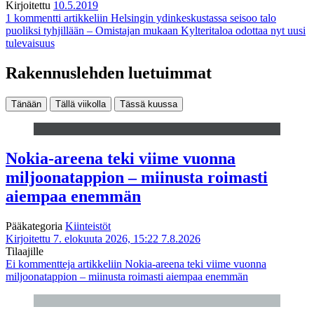
Kirjoitettu
10.5.2019
1 kommentti
artikkeliin Helsingin ydinkeskustassa seisoo talo
puoliksi tyhjillään – Omistajan mukaan Kylteritaloa odottaa nyt uusi
tulevaisuus
Rakennuslehden luetuimmat
Tänään
Tällä viikolla
Tässä kuussa
Nokia-areena teki viime vuonna
miljoonatappion – miinusta roimasti
aiempaa enemmän
Pääkategoria
Kiinteistöt
Kirjoitettu 7. elokuuta 2026, 15:22
7.8.2026
Tilaajille
Ei kommentteja
artikkeliin Nokia-areena teki viime vuonna
miljoonatappion – miinusta roimasti aiempaa enemmän