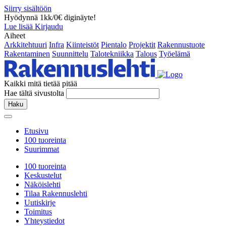
Siirry sisältöön
Hyödynnä 1kk/0€ diginäyte!
Lue lisää
Kirjaudu
Aiheet
Arkkitehtuuri
Infra
Kiinteistöt
Pientalo
Projektit
Rakennustuote
Rakentaminen
Suunnittelu
Talotekniikka
Talous
Työelämä
Kaikki mitä tietää pitää
Hae tältä sivustolta
Haku
Etusivu
100 tuoreinta
Suurimmat
100 tuoreinta
Keskustelut
Näköislehti
Tilaa Rakennuslehti
Uutiskirje
Toimitus
Yhteystiedot