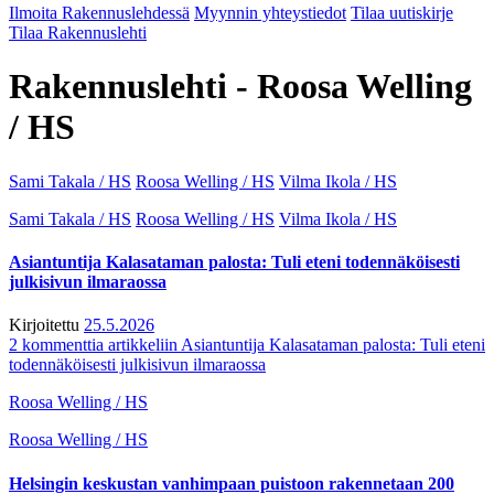
Ilmoita Rakennuslehdessä
Myynnin yhteystiedot
Tilaa uutiskirje
Tilaa Rakennuslehti
Rakennuslehti - Roosa Welling
/ HS
Sami Takala / HS
Roosa Welling / HS
Vilma Ikola / HS
Sami Takala / HS
Roosa Welling / HS
Vilma Ikola / HS
Asiantuntija Kalasataman palosta: Tuli eteni todennäköisesti
julkisivun ilmaraossa
Kirjoitettu
25.5.2026
2 kommenttia
artikkeliin Asiantuntija Kalasataman palosta: Tuli eteni
todennäköisesti julkisivun ilmaraossa
Roosa Welling / HS
Roosa Welling / HS
Helsingin keskustan vanhimpaan puistoon rakennetaan 200