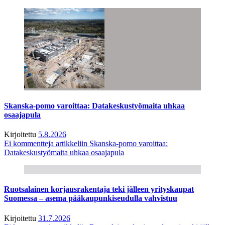
Skanska-pomo varoittaa: Datakeskustyömaita uhkaa
osaajapula
Kirjoitettu
5.8.2026
Ei kommentteja
artikkeliin Skanska-pomo varoittaa:
Datakeskustyömaita uhkaa osaajapula
Ruotsalainen korjausrakentaja teki jälleen yrityskaupat
Suomessa – asema pääkaupunkiseudulla vahvistuu
Kirjoitettu
31.7.2026