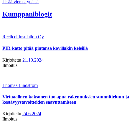
Lisää vieraskynästä
Kumppaniblogit
Recticel Insulation Oy
PIR-katto pitää pintansa kovillakin keleillä
Kirjoitettu
21.10.2024
Ilmoitus
Thomas Lindstrom
Virtuaalinen kaksonen tuo apua rakennuksien suunnitteluun ja
kestävyystavoitteiden saavuttamiseen
Kirjoitettu
24.6.2024
Ilmoitus