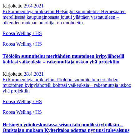
Kirjoitettu
29.4.2021
Ei kommentteja
artikkeliin Helsingin suunnitelma Hernesaaren
merellisestä kaupunginosasta joutui yllättäen vastatuuleen –
oikeuden mukaan autoilijat on unohdettu
Roosa Welling / HS
Roosa Welling / HS
Töölöön suunniteltu meritähden muotoinen kylpylähotelli
kohtasi vaikeuksia – rakennuttaja uskoo yhä projektiin
Kirjoitettu
28.4.2021
Ei kommentteja
artikkeliin Töölöön suunniteltu meritähden
muotoinen kylpylähotelli kohtasi vaikeuksia – rakennuttaja uskoo
yhä projektiin
Roosa Welling / HS
Roosa Welling / HS
Helsingin ydinkeskustassa seisoo talo puoliksi tyhjillään –
Omistajan mukaan Kylteritaloa odottaa nyt uusi tulevaisuus