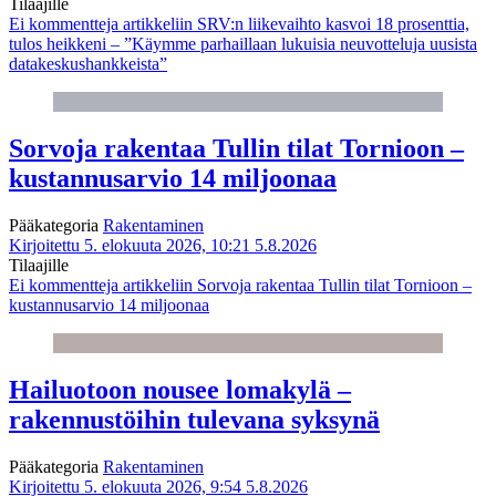
Tilaajille
Ei kommentteja
artikkeliin SRV:n liikevaihto kasvoi 18 prosenttia,
tulos heikkeni – ”Käymme parhaillaan lukuisia neuvotteluja uusista
datakeskushankkeista”
Sorvoja rakentaa Tullin tilat Tornioon –
kustannusarvio 14 miljoonaa
Pääkategoria
Rakentaminen
Kirjoitettu 5. elokuuta 2026, 10:21
5.8.2026
Tilaajille
Ei kommentteja
artikkeliin Sorvoja rakentaa Tullin tilat Tornioon –
kustannusarvio 14 miljoonaa
Hailuotoon nousee lomakylä –
rakennustöihin tulevana syksynä
Pääkategoria
Rakentaminen
Kirjoitettu 5. elokuuta 2026, 9:54
5.8.2026