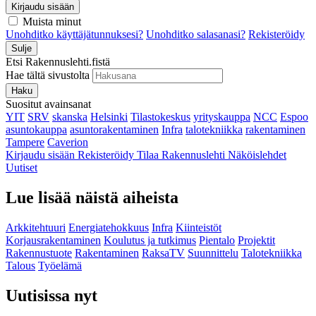
Kirjaudu sisään
Muista minut
Unohditko käyttäjätunnuksesi?
Unohditko salasanasi?
Rekisteröidy
Sulje
Etsi Rakennuslehti.fistä
Hae tältä sivustolta
Haku
Suositut avainsanat
YIT
SRV
skanska
Helsinki
Tilastokeskus
yrityskauppa
NCC
Espoo
asuntokauppa
asuntorakentaminen
Infra
talotekniikka
rakentaminen
Tampere
Caverion
Kirjaudu sisään
Rekisteröidy
Tilaa Rakennuslehti
Näköislehdet
Uutiset
Lue lisää näistä aiheista
Arkkitehtuuri
Energiatehokkuus
Infra
Kiinteistöt
Korjausrakentaminen
Koulutus ja tutkimus
Pientalo
Projektit
Rakennustuote
Rakentaminen
RaksaTV
Suunnittelu
Talotekniikka
Talous
Työelämä
Uutisissa nyt