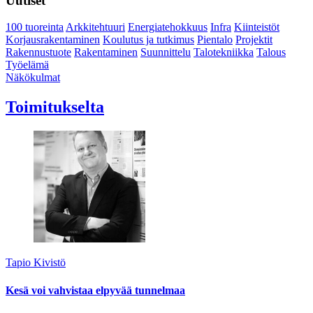
Uutiset
100 tuoreinta
Arkkitehtuuri
Energiatehokkuus
Infra
Kiinteistöt
Korjausrakentaminen
Koulutus ja tutkimus
Pientalo
Projektit
Rakennustuote
Rakentaminen
Suunnittelu
Talotekniikka
Talous
Työelämä
Näkökulmat
Toimitukselta
Tapio Kivistö
Kesä voi vahvistaa elpyvää tunnelmaa