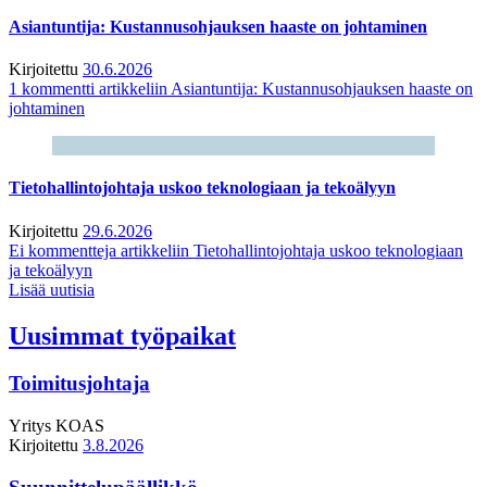
Asiantuntija: Kustannusohjauksen haaste on johtaminen
Kirjoitettu
30.6.2026
1 kommentti
artikkeliin Asiantuntija: Kustannusohjauksen haaste on
johtaminen
Tietohallintojohtaja uskoo teknologiaan ja tekoälyyn
Kirjoitettu
29.6.2026
Ei kommentteja
artikkeliin Tietohallintojohtaja uskoo teknologiaan
ja tekoälyyn
Lisää uutisia
Uusimmat työpaikat
Toimitusjohtaja
Yritys
KOAS
Kirjoitettu
3.8.2026