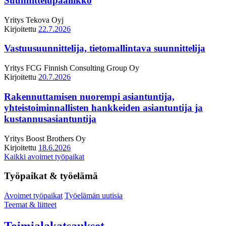
Suunnittelupäällikkö
Yritys
Tekova Oyj
Kirjoitettu
22.7.2026
Vastuusuunnittelija, tietomallintava suunnittelija
Yritys
FCG Finnish Consulting Group Oy
Kirjoitettu
20.7.2026
Rakennuttamisen nuorempi asiantuntija,
yhteistoiminnallisten hankkeiden asiantuntija ja
kustannusasiantuntija
Yritys
Boost Brothers Oy
Kirjoitettu
18.6.2026
Kaikki avoimet työpaikat
Työpaikat & työelämä
Avoimet työpaikat
Työelämän uutisia
Teemat & liitteet
Toimialakatsaukset