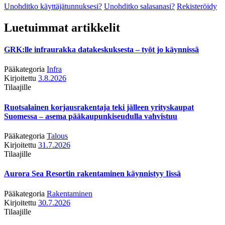
Unohditko käyttäjätunnuksesi?
Unohditko salasanasi?
Rekisteröidy
Luetuimmat artikkelit
GRK:lle infraurakka datakeskuksesta – työt jo käynnissä
Pääkategoria
Infra
Kirjoitettu
3.8.2026
Tilaajille
Ruotsalainen korjausrakentaja teki jälleen yrityskaupat
Suomessa – asema pääkaupunkiseudulla vahvistuu
Pääkategoria
Talous
Kirjoitettu
31.7.2026
Tilaajille
Aurora Sea Resortin rakentaminen käynnistyy Iissä
Pääkategoria
Rakentaminen
Kirjoitettu
30.7.2026
Tilaajille