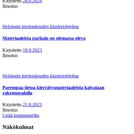
Kirjoitettu
24.6.2024
Ilmoitus
Helsingin kiertotalouden klusteriohjelma
Materiaaleista parhain on olemassa oleva
Kirjoitettu
18.9.2023
Ilmoitus
Helsingin kiertotalouden klusteriohjelma
Parempaa tietoa kierrätysmateriaaleista kaivataan
rakennusalalla
Kirjoitettu
21.8.2023
Ilmoitus
Lisää kumppaneilta
Näkökulmat