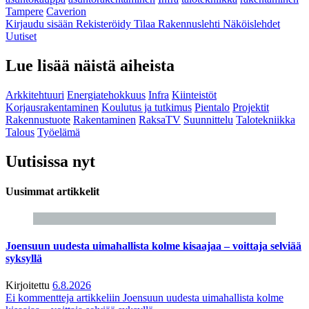
Tampere
Caverion
Kirjaudu sisään
Rekisteröidy
Tilaa Rakennuslehti
Näköislehdet
Uutiset
Lue lisää näistä aiheista
Arkkitehtuuri
Energiatehokkuus
Infra
Kiinteistöt
Korjausrakentaminen
Koulutus ja tutkimus
Pientalo
Projektit
Rakennustuote
Rakentaminen
RaksaTV
Suunnittelu
Talotekniikka
Talous
Työelämä
Uutisissa nyt
Uusimmat artikkelit
Joensuun uudesta uimahallista kolme kisaajaa – voittaja selviää
syksyllä
Kirjoitettu
6.8.2026
Ei kommentteja
artikkeliin Joensuun uudesta uimahallista kolme