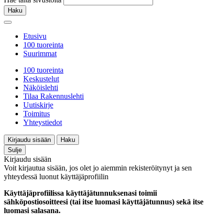
Haku
Etusivu
100 tuoreinta
Suurimmat
100 tuoreinta
Keskustelut
Näköislehti
Tilaa Rakennuslehti
Uutiskirje
Toimitus
Yhteystiedot
Kirjaudu sisään
Haku
Sulje
Kirjaudu sisään
Voit kirjautua sisään, jos olet jo aiemmin rekisteröitynyt ja sen
yhteydessä luonut käyttäjäprofiilin
Käyttäjäprofiilissa käyttäjätunnuksenasi toimii
sähköpostiosoitteesi (tai itse luomasi käyttäjätunnus) sekä itse
luomasi salasana.