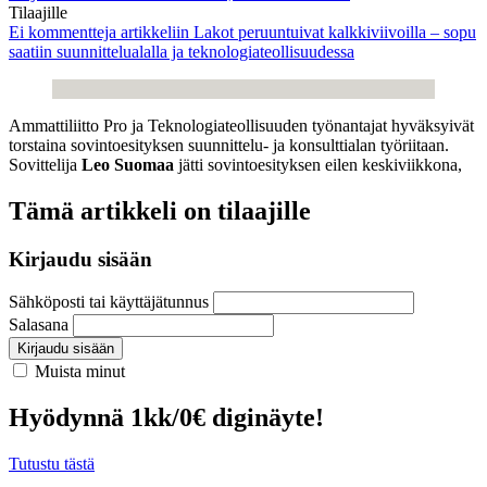
Tilaajille
Ei kommentteja
artikkeliin Lakot peruuntuivat kalkkiviivoilla – sopu
saatiin suunnittelualalla ja teknologiateollisuudessa
Ammattiliitto Pro ja Teknologiateollisuuden työnantajat hyväksyivät
torstaina sovintoesityksen suunnittelu- ja konsulttialan työriitaan.
Sovittelija
Leo Suomaa
jätti sovintoesityksen eilen keskiviikkona,
Tämä artikkeli on tilaajille
Kirjaudu sisään
Sähköposti tai käyttäjätunnus
Salasana
Kirjaudu sisään
Muista minut
Hyödynnä 1kk/0€ diginäyte!
Tutustu tästä