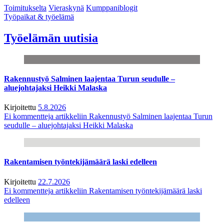
Toimitukselta
Vieraskynä
Kumppaniblogit
Työpaikat & työelämä
Työelämän uutisia
Rakennustyö Salminen laajentaa Turun seudulle –
aluejohtajaksi Heikki Malaska
Kirjoitettu
5.8.2026
Ei kommentteja
artikkeliin Rakennustyö Salminen laajentaa Turun
seudulle – aluejohtajaksi Heikki Malaska
Rakentamisen työntekijämäärä laski edelleen
Kirjoitettu
22.7.2026
Ei kommentteja
artikkeliin Rakentamisen työntekijämäärä laski
edelleen