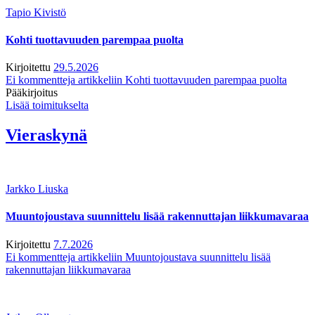
Tapio Kivistö
Kohti tuottavuuden parempaa puolta
Kirjoitettu
29.5.2026
Ei kommentteja
artikkeliin Kohti tuottavuuden parempaa puolta
Pääkirjoitus
Lisää toimitukselta
Vieraskynä
Jarkko Liuska
Muuntojoustava suunnittelu lisää rakennuttajan liikkumavaraa
Kirjoitettu
7.7.2026
Ei kommentteja
artikkeliin Muuntojoustava suunnittelu lisää
rakennuttajan liikkumavaraa