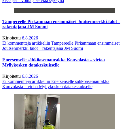
kisaajaa – voittaja selviää syksyllä
Tampereelle Pirkanmaan ensimmäiset Joutsenmerkki-talot –
rakentajana JM Suomi
Kirjoitettu
6.8.2026
Ei kommentteja
artikkeliin Tampereelle Pirkanmaan ensimmäiset
Joutsenmerkki-talot – rakentajana JM Suomi
Enersenselle sähköasemaurakka Kouvolasta – virtaa
Myllykosken datakeskukselle
Kirjoitettu
6.8.2026
Ei kommentteja
artikkeliin Enersenselle sähköasemaurakka
Kouvolasta – virtaa Myllykosken datakeskukselle