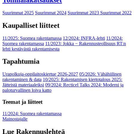
Suurimmat 2025
Suurimmat 2024
Suurimmat 2023
Suurimmat 2022
Kaupalliset liitteet
11/2025: Suomea rakentamassa
12/2024: INFRA-lehti
11/2024:
Suomea rakentamassa
11/2023: Jokka − Rakennusteollisuus RT:n
lehti kestävästä rakentamisesta
Tapahtumia
Urapolkuja-oppilaitoskiertue 2026-2027
05/2026: Vähähiilinen
rakentaminen & data
10/2025: Rakentamisen kiertotalous 2025:
Jätteistä materiaaleiksi
09/2024: Recticel Talks 2024: Moderni ja
paloturvallinen loiva katto
Teemat ja liitteet
11/2024: Suomea rakentamassa
Mainostajalle
Lue Rakennuslehteä