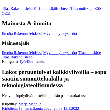
Tilaa Rakennuslehti
Kirjaudu näköislehteen
Tilaa uutiskirje
RSS-
syöte
Mainosta & ilmoita
Ilmoita Rakennuslehdessä
Myynnin yhteystiedot
Mainostajalle
Ilmoita Rakennuslehdessä
Myynnin yhteystiedot
Tilaa uutiskirje
Tilaa Rakennuslehti
Kategoriat
Työelämä
Uutiset
Lakot peruuntuivat kalkkiviivoilla – sopu
saatiin suunnittelualalla ja
teknologiateollisuudessa
Neuvottelupöydissä kiisteltiin pitkään palkkaratkaisusta.
Kirjoittaja
Merja Mannila
Kirjoitettu 13. tammikuuta 2022, 20:58
13.1.2022