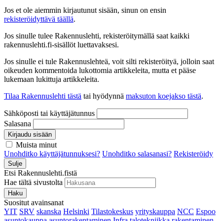
Jos et ole aiemmin kirjautunut sisään, sinun on ensin
rekisteröidyttävä täällä
.
Jos sinulle tulee Rakennuslehti, rekisteröitymällä saat kaikki
rakennuslehti.fi-sisällöt luettavaksesi.
Jos sinulle ei tule Rakennuslehteä, voit silti rekisteröityä, jolloin saat
oikeuden kommentoida lukottomia artikkeleita, mutta et pääse
lukemaan lukittuja artikkeleita.
Tilaa Rakennuslehti tästä
tai hyödynnä
maksuton koejakso tästä
.
Sähköposti tai käyttäjätunnus
Salasana
Kirjaudu sisään
Muista minut
Unohditko käyttäjätunnuksesi?
Unohditko salasanasi?
Rekisteröidy
Sulje
Etsi Rakennuslehti.fistä
Hae tältä sivustolta
Haku
Suositut avainsanat
YIT
SRV
skanska
Helsinki
Tilastokeskus
yrityskauppa
NCC
Espoo
asuntokauppa
asuntorakentaminen
Infra
talotekniikka
rakentaminen