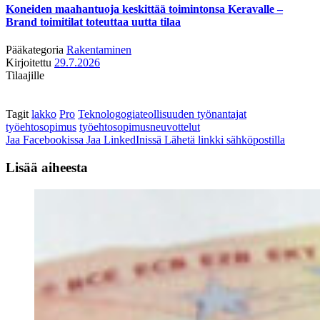
Koneiden maahantuoja keskittää toimintonsa Keravalle –
Brand toimitilat toteuttaa uutta tilaa
Pääkategoria
Rakentaminen
Kirjoitettu
29.7.2026
Tilaajille
Tagit
lakko
Pro
Teknologogiateollisuuden työnantajat
työehtosopimus
työehtosopimusneuvottelut
Jaa Facebookissa
Jaa LinkedInissä
Lähetä linkki sähköpostilla
Lisää aiheesta