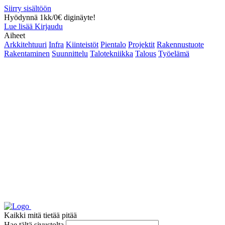
Siirry sisältöön
Hyödynnä 1kk/0€ diginäyte!
Lue lisää
Kirjaudu
Aiheet
Arkkitehtuuri
Infra
Kiinteistöt
Pientalo
Projektit
Rakennustuote
Rakentaminen
Suunnittelu
Talotekniikka
Talous
Työelämä
Kaikki mitä tietää pitää
Hae tältä sivustolta