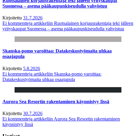
Ruotsalainen korjausrakentaja teki jälleen yrityskaupat
Suomessa – asema pääkaupunkiseudulla vahvistuu
Kirjoitettu
31.7.2026
Ei kommentteja
artikkeliin Ruotsalainen korjausrakentaja teki jälleen
yrityskaupat Suomessa – asema pääkaupunkiseudulla vahvistuu
Skanska-pomo varoittaa: Datakeskustyömaita uhkaa
osaajapula
Kirjoitettu
5.8.2026
Ei kommentteja
artikkeliin Skanska-pomo varoittaa:
Datakeskustyömaita uhkaa osaajapula
Aurora Sea Resortin rakentaminen käynnistyy Iissä
Kirjoitettu
30.7.2026
Ei kommentteja
artikkeliin Aurora Sea Resortin rakentaminen
käynnistyy Iissä