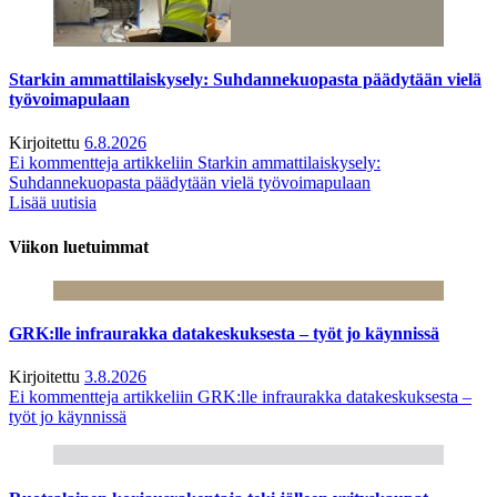
Starkin ammattilaiskysely: Suhdannekuopasta päädytään vielä
työvoimapulaan
Kirjoitettu
6.8.2026
Ei kommentteja
artikkeliin Starkin ammattilaiskysely:
Suhdannekuopasta päädytään vielä työvoimapulaan
Lisää uutisia
Viikon luetuimmat
GRK:lle infraurakka datakeskuksesta – työt jo käynnissä
Kirjoitettu
3.8.2026
Ei kommentteja
artikkeliin GRK:lle infraurakka datakeskuksesta –
työt jo käynnissä