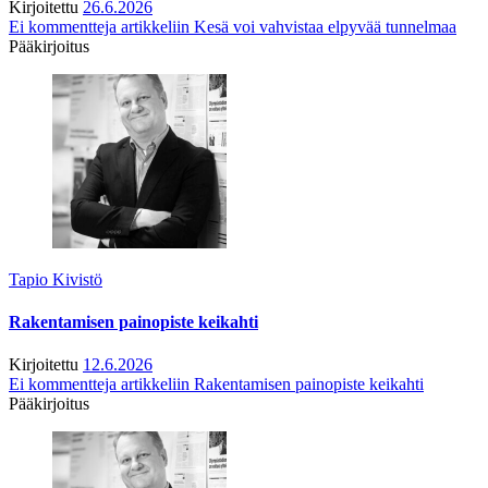
Kirjoitettu
26.6.2026
Ei kommentteja
artikkeliin Kesä voi vahvistaa elpyvää tunnelmaa
Pääkirjoitus
Tapio Kivistö
Rakentamisen painopiste keikahti
Kirjoitettu
12.6.2026
Ei kommentteja
artikkeliin Rakentamisen painopiste keikahti
Pääkirjoitus