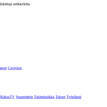
ukittuja artikkeleita.
pere
Caverion
RaksaTV
Suunnittelu
Talotekniikka
Talous
Työelämä