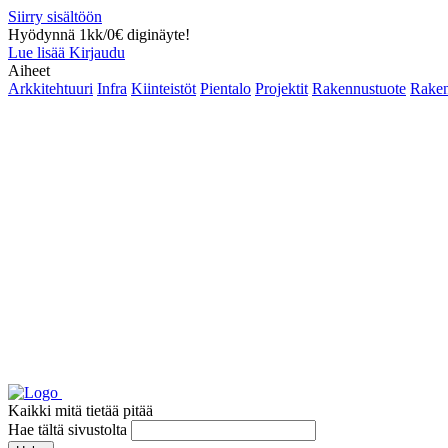
Siirry sisältöön
Hyödynnä 1kk/0€ diginäyte!
Lue lisää
Kirjaudu
Aiheet
Arkkitehtuuri
Infra
Kiinteistöt
Pientalo
Projektit
Rakennustuote
Raken
Kaikki mitä tietää pitää
Hae tältä sivustolta