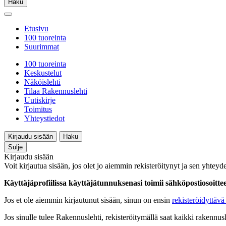
Haku
Etusivu
100 tuoreinta
Suurimmat
100 tuoreinta
Keskustelut
Näköislehti
Tilaa Rakennuslehti
Uutiskirje
Toimitus
Yhteystiedot
Kirjaudu sisään
Haku
Sulje
Kirjaudu sisään
Voit kirjautua sisään, jos olet jo aiemmin rekisteröitynyt ja sen yhteyde
Käyttäjäprofiilissa käyttäjätunnuksenasi toimii sähköpostiosoittees
Jos et ole aiemmin kirjautunut sisään, sinun on ensin
rekisteröidyttävä 
Jos sinulle tulee Rakennuslehti, rekisteröitymällä saat kaikki rakennusle