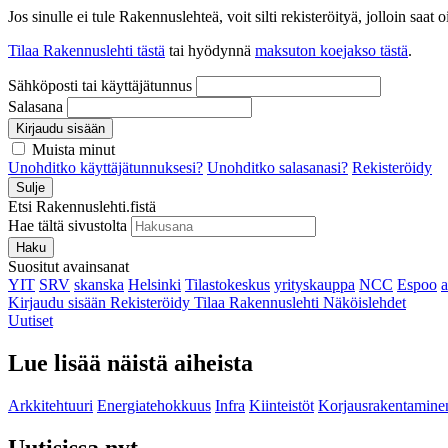
Jos sinulle ei tule Rakennuslehteä, voit silti rekisteröityä, jolloin sa
Tilaa Rakennuslehti tästä
tai hyödynnä
maksuton koejakso tästä
.
Sähköposti tai käyttäjätunnus
Salasana
Kirjaudu sisään
Muista minut
Unohditko käyttäjätunnuksesi?
Unohditko salasanasi?
Rekisteröidy
Sulje
Etsi Rakennuslehti.fistä
Hae tältä sivustolta
Haku
Suositut avainsanat
YIT
SRV
skanska
Helsinki
Tilastokeskus
yrityskauppa
NCC
Espoo
Kirjaudu sisään
Rekisteröidy
Tilaa Rakennuslehti
Näköislehdet
Uutiset
Lue lisää näistä aiheista
Arkkitehtuuri
Energiatehokkuus
Infra
Kiinteistöt
Korjausrakentamine
Uutisissa nyt