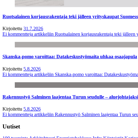
Ruotsalainen korjausrakentaja teki jälleen yrityskaupat Suome
Kirjoitettu
31.7.2026
Ei kommentteja
artikkeliin Ruotsalainen korjausrakentaja teki jälle
Skanska-pomo varoittaa: Datakeskustyömaita uhkaa osaajapula
Kirjoitettu
5.8.2026
Ei kommentteja
artikkeliin Skanska-pomo varoittaa: Datakeskustyöma
Rakennustyö Salminen laajentaa Turun seudulle – aluejohtajaks
Kirjoitettu
5.8.2026
Ei kommentteja
artikkeliin Rakennustyö Salminen laajentaa Turun seu
Uutiset