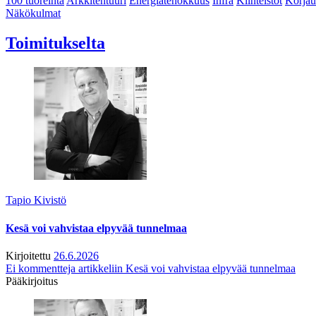
100 tuoreinta
Arkkitehtuuri
Energiatehokkuus
Infra
Kiinteistöt
Korjau
Näkökulmat
Toimitukselta
Tapio Kivistö
Kesä voi vahvistaa elpyvää tunnelmaa
Kirjoitettu
26.6.2026
Ei kommentteja
artikkeliin Kesä voi vahvistaa elpyvää tunnelmaa
Pääkirjoitus