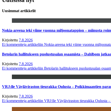
Uusimmat artikkelit
Nokia-areena teki viime vuonna miljoonatappion – miinusta ro
Kirjoitettu
7.8.2026
Ei kommentteja
artikkeliin Nokia-areena teki viime vuonna miljoona
Betolarin hallitukseen puolustusalan osaamista – Dahlbom jatk
Kirjoitettu
7.8.2026
Ei kommentteja
artikkeliin Betolarin hallitukseen puolustusalan osa
VRJ:lle Väyläviraston tieurakka Oulusta – Poikkimaantien par
Kirjoitettu
7.8.2026
Ei kommentteja
artikkeliin VRJ:lle Väyläviraston tieurakka Oulusta 