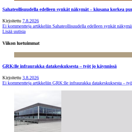
Sahateollisuudella edelleen synkät näkymät – kiusana korkea pu
Kirjoitettu
7.8.2026
Ei kommentteja
artikkeliin Sahateollisuudella edelleen synkät näkym
Lisää uutisia
Viikon luetuimmat
GRK:lle infraurakka datakeskuksesta – työt jo käynnissä
Kirjoitettu
3.8.2026
Ei kommentteja
artikkeliin GRK:lle infraurakka datakeskuksesta – työ