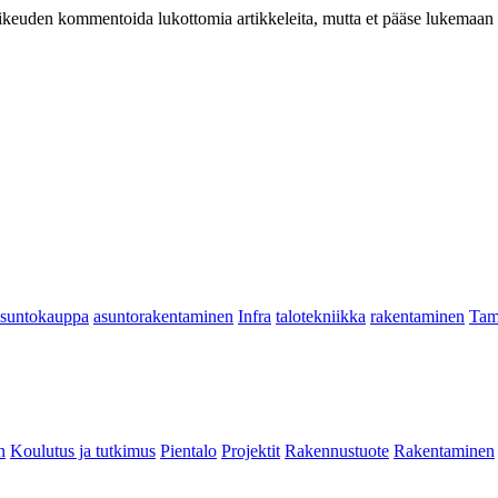
at oikeuden kommentoida lukottomia artikkeleita, mutta et pääse lukemaan l
asuntokauppa
asuntorakentaminen
Infra
talotekniikka
rakentaminen
Tam
n
Koulutus ja tutkimus
Pientalo
Projektit
Rakennustuote
Rakentaminen