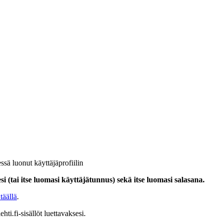
ssä luonut käyttäjäprofiilin
i (tai itse luomasi käyttäjätunnus) sekä itse luomasi salasana.
täällä
.
hti.fi-sisällöt luettavaksesi.