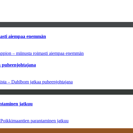
imasti aiempaa enemmän
tappion – miinusta roimasti aiempaa enemmän
aa puheenjohtajana
amista – Dahlbom jatkaa puheenjohtajana
antaminen jatkuu
– Poikkimaantien parantaminen jatkuu