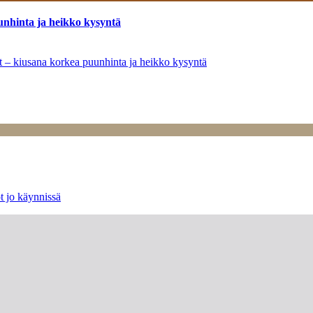
unhinta ja heikko kysyntä
ät – kiusana korkea puunhinta ja heikko kysyntä
t jo käynnissä