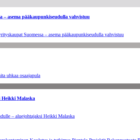
ssa – asema pääkaupunkiseudulla vahvistuu
en yrityskaupat Suomessa – asema pääkaupunkiseudulla vahvistuu
ita uhkaa osaajapula
i Heikki Malaska
dulle – aluejohtajaksi Heikki Malaska