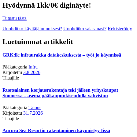
Hyödynnä 1kk/0€ diginäyte!
Tutustu tästä
Unohditko käyttäjätunnuksesi?
Unohditko salasanasi?
Rekisteröidy
Luetuimmat artikkelit
GRK:lle infraurakka datakeskuksesta – työt jo käynnissä
Pääkategoria
Infra
Kirjoitettu
3.8.2026
Tilaajille
Ruotsalainen korjausrakentaja teki jälleen yrityskaupat
Suomessa – asema pääkaupunkiseudulla vahvistuu
Pääkategoria
Talous
Kirjoitettu
31.7.2026
Tilaajille
Aurora Sea Resortin rakentaminen käynnistyy Iissä