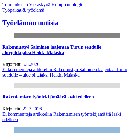
Toimitukselta
Vieraskynä
Kumppaniblogit
Työpaikat & työelämä
Työelämän uutisia
Rakennustyö Salminen laajentaa Turun seudulle –
aluejohtajaksi Heikki Malaska
Kirjoitettu
5.8.2026
Ei kommentteja
artikkeliin Rakennustyö Salminen laajentaa Turun
seudulle – aluejohtajaksi Heikki Malaska
Rakentamisen työntekijämäärä laski edelleen
Kirjoitettu
22.7.2026
Ei kommentteja
artikkeliin Rakentamisen työntekijämäärä laski
edelleen