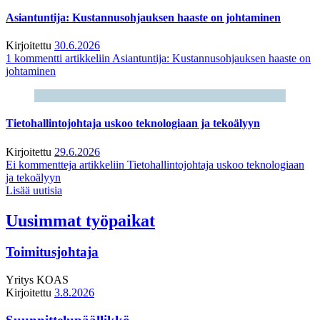
Asiantuntija: Kustannusohjauksen haaste on johtaminen
Kirjoitettu
30.6.2026
1 kommentti
artikkeliin Asiantuntija: Kustannusohjauksen haaste on
johtaminen
Tietohallintojohtaja uskoo teknologiaan ja tekoälyyn
Kirjoitettu
29.6.2026
Ei kommentteja
artikkeliin Tietohallintojohtaja uskoo teknologiaan
ja tekoälyyn
Lisää uutisia
Uusimmat työpaikat
Toimitusjohtaja
Yritys
KOAS
Kirjoitettu
3.8.2026