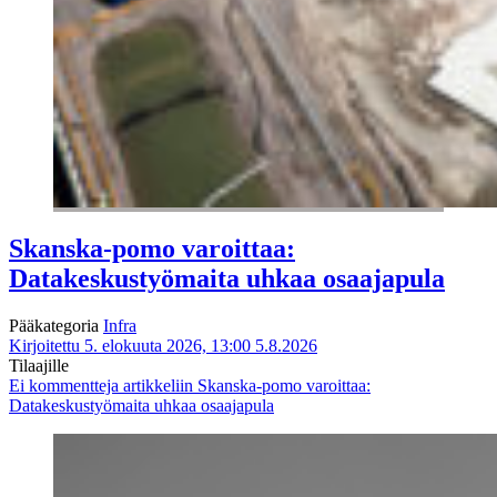
Skanska-pomo varoittaa:
Datakeskustyömaita uhkaa osaajapula
Pääkategoria
Infra
Kirjoitettu 5. elokuuta 2026, 13:00
5.8.2026
Tilaajille
Ei kommentteja
artikkeliin Skanska-pomo varoittaa:
Datakeskustyömaita uhkaa osaajapula