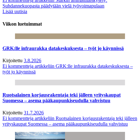
Ei kommentteja
artikkeliin Starkin ammattilaiskysely:
Suhdannekuopasta päädytään vielä työvoimapulaan
Lisää uutisia
Viikon luetuimmat
GRK:lle infraurakka datakeskuksesta – työt jo käynnissä
Kirjoitettu
3.8.2026
Ei kommentteja
artikkeliin GRK:lle infraurakka datakeskuksesta –
työt jo käynnissä
Ruotsalainen korjausrakentaja teki jälleen yrityskaupat
Suomessa – asema pääkaupunkiseudulla vahvistuu
Kirjoitettu
31.7.2026
Ei kommentteja
artikkeliin Ruotsalainen korjausrakentaja teki jälleen
yrityskaupat Suomessa – asema pääkaupunkiseudulla vahvistuu