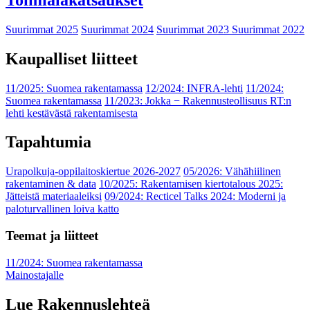
Suurimmat 2025
Suurimmat 2024
Suurimmat 2023
Suurimmat 2022
Kaupalliset liitteet
11/2025: Suomea rakentamassa
12/2024: INFRA-lehti
11/2024:
Suomea rakentamassa
11/2023: Jokka − Rakennusteollisuus RT:n
lehti kestävästä rakentamisesta
Tapahtumia
Urapolkuja-oppilaitoskiertue 2026-2027
05/2026: Vähähiilinen
rakentaminen & data
10/2025: Rakentamisen kiertotalous 2025:
Jätteistä materiaaleiksi
09/2024: Recticel Talks 2024: Moderni ja
paloturvallinen loiva katto
Teemat ja liitteet
11/2024: Suomea rakentamassa
Mainostajalle
Lue Rakennuslehteä