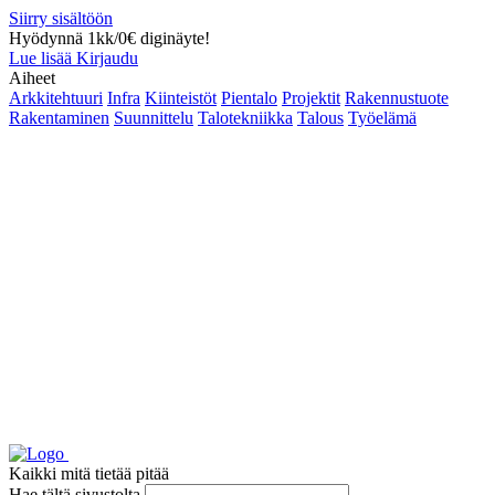
Siirry sisältöön
Hyödynnä 1kk/0€ diginäyte!
Lue lisää
Kirjaudu
Aiheet
Arkkitehtuuri
Infra
Kiinteistöt
Pientalo
Projektit
Rakennustuote
Rakentaminen
Suunnittelu
Talotekniikka
Talous
Työelämä
Kaikki mitä tietää pitää
Hae tältä sivustolta