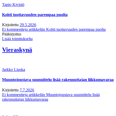
Tapio Kivistö
Kohti tuottavuuden parempaa puolta
Kirjoitettu
29.5.2026
Ei kommentteja
artikkeliin Kohti tuottavuuden parempaa puolta
Pääkirjoitus
Lisää toimitukselta
Vieraskynä
Jarkko Liuska
Muuntojoustava suunnittelu lisää rakennuttajan liikkumavaraa
Kirjoitettu
7.7.2026
Ei kommentteja
artikkeliin Muuntojoustava suunnittelu lisää
rakennuttajan liikkumavaraa