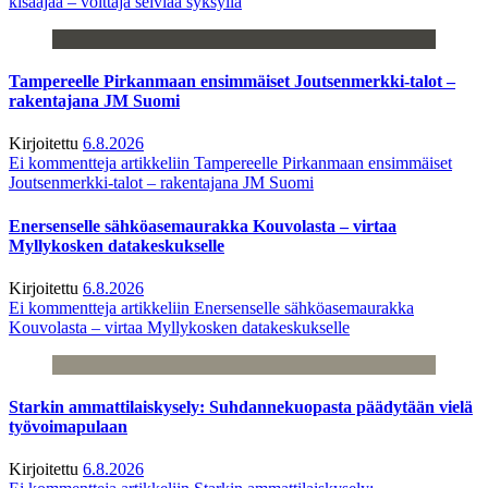
kisaajaa – voittaja selviää syksyllä
Tampereelle Pirkanmaan ensimmäiset Joutsenmerkki-talot –
rakentajana JM Suomi
Kirjoitettu
6.8.2026
Ei kommentteja
artikkeliin Tampereelle Pirkanmaan ensimmäiset
Joutsenmerkki-talot – rakentajana JM Suomi
Enersenselle sähköasemaurakka Kouvolasta – virtaa
Myllykosken datakeskukselle
Kirjoitettu
6.8.2026
Ei kommentteja
artikkeliin Enersenselle sähköasemaurakka
Kouvolasta – virtaa Myllykosken datakeskukselle
Starkin ammattilaiskysely: Suhdannekuopasta päädytään vielä
työvoimapulaan
Kirjoitettu
6.8.2026