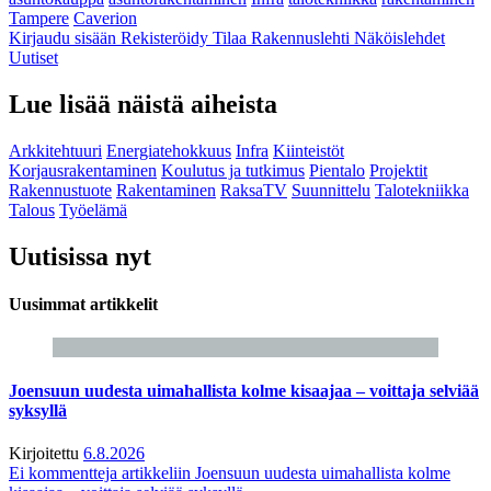
Tampere
Caverion
Kirjaudu sisään
Rekisteröidy
Tilaa Rakennuslehti
Näköislehdet
Uutiset
Lue lisää näistä aiheista
Arkkitehtuuri
Energiatehokkuus
Infra
Kiinteistöt
Korjausrakentaminen
Koulutus ja tutkimus
Pientalo
Projektit
Rakennustuote
Rakentaminen
RaksaTV
Suunnittelu
Talotekniikka
Talous
Työelämä
Uutisissa nyt
Uusimmat artikkelit
Joensuun uudesta uimahallista kolme kisaajaa – voittaja selviää
syksyllä
Kirjoitettu
6.8.2026
Ei kommentteja
artikkeliin Joensuun uudesta uimahallista kolme