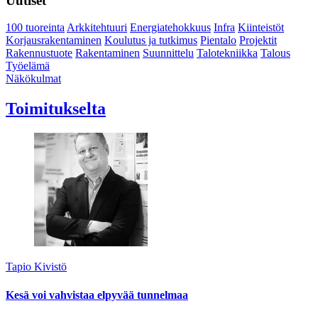
Uutiset
100 tuoreinta
Arkkitehtuuri
Energiatehokkuus
Infra
Kiinteistöt
Korjausrakentaminen
Koulutus ja tutkimus
Pientalo
Projektit
Rakennustuote
Rakentaminen
Suunnittelu
Talotekniikka
Talous
Työelämä
Näkökulmat
Toimitukselta
Tapio Kivistö
Kesä voi vahvistaa elpyvää tunnelmaa