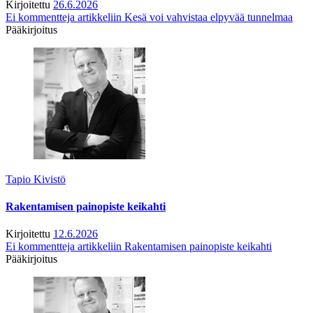
Kirjoitettu
26.6.2026
Ei kommentteja
artikkeliin Kesä voi vahvistaa elpyvää tunnelmaa
Pääkirjoitus
Tapio Kivistö
Rakentamisen painopiste keikahti
Kirjoitettu
12.6.2026
Ei kommentteja
artikkeliin Rakentamisen painopiste keikahti
Pääkirjoitus