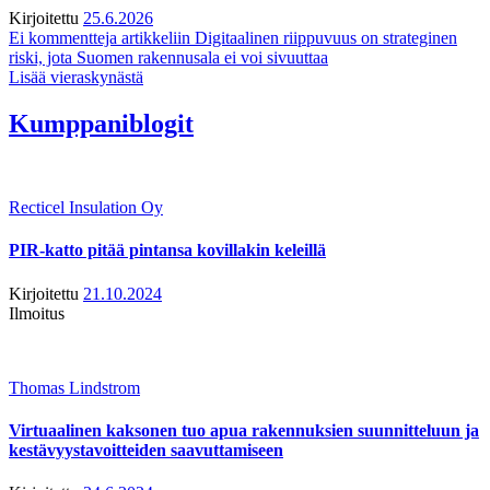
Kirjoitettu
25.6.2026
Ei kommentteja
artikkeliin Digitaalinen riippuvuus on strateginen
riski, jota Suomen rakennusala ei voi sivuuttaa
Lisää vieraskynästä
Kumppaniblogit
Recticel Insulation Oy
PIR-katto pitää pintansa kovillakin keleillä
Kirjoitettu
21.10.2024
Ilmoitus
Thomas Lindstrom
Virtuaalinen kaksonen tuo apua rakennuksien suunnitteluun ja
kestävyystavoitteiden saavuttamiseen