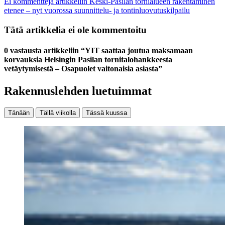
Ei kommentteja
artikkeliin Keski-Pasilan tornialueen rakentaminen
etenee – nyt vuorossa suunnittelu- ja tontinluovutuskilpailu
Tätä artikkelia ei ole kommentoitu
0 vastausta artikkeliin “YIT saattaa joutua maksamaan
korvauksia Helsingin Pasilan tornitalohankkeesta
vetäytymisestä – Osapuolet vaitonaisia asiasta”
Rakennuslehden luetuimmat
Tänään
Tällä viikolla
Tässä kuussa