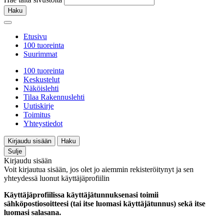
Haku
Etusivu
100 tuoreinta
Suurimmat
100 tuoreinta
Keskustelut
Näköislehti
Tilaa Rakennuslehti
Uutiskirje
Toimitus
Yhteystiedot
Kirjaudu sisään
Haku
Sulje
Kirjaudu sisään
Voit kirjautua sisään, jos olet jo aiemmin rekisteröitynyt ja sen
yhteydessä luonut käyttäjäprofiilin
Käyttäjäprofiilissa käyttäjätunnuksenasi toimii
sähköpostiosoitteesi (tai itse luomasi käyttäjätunnus) sekä itse
luomasi salasana.