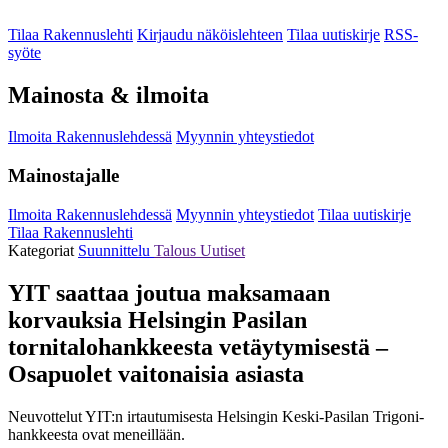
Tilaa Rakennuslehti
Kirjaudu näköislehteen
Tilaa uutiskirje
RSS-
syöte
Mainosta & ilmoita
Ilmoita Rakennuslehdessä
Myynnin yhteystiedot
Mainostajalle
Ilmoita Rakennuslehdessä
Myynnin yhteystiedot
Tilaa uutiskirje
Tilaa Rakennuslehti
Kategoriat
Suunnittelu
Talous
Uutiset
YIT saattaa joutua maksamaan
korvauksia Helsingin Pasilan
tornitalohankkeesta vetäytymisestä –
Osapuolet vaitonaisia asiasta
Neuvottelut YIT:n irtautumisesta Helsingin Keski-Pasilan Trigoni-
hankkeesta ovat meneillään.