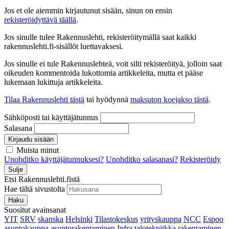
Jos et ole aiemmin kirjautunut sisään, sinun on ensin
rekisteröidyttävä täällä
.
Jos sinulle tulee Rakennuslehti, rekisteröitymällä saat kaikki
rakennuslehti.fi-sisällöt luettavaksesi.
Jos sinulle ei tule Rakennuslehteä, voit silti rekisteröityä, jolloin saat
oikeuden kommentoida lukottomia artikkeleita, mutta et pääse
lukemaan lukittuja artikkeleita.
Tilaa Rakennuslehti tästä
tai hyödynnä
maksuton koejakso tästä
.
Sähköposti tai käyttäjätunnus
Salasana
Kirjaudu sisään
Muista minut
Unohditko käyttäjätunnuksesi?
Unohditko salasanasi?
Rekisteröidy
Sulje
Etsi Rakennuslehti.fistä
Hae tältä sivustolta
Haku
Suositut avainsanat
YIT
SRV
skanska
Helsinki
Tilastokeskus
yrityskauppa
NCC
Espoo
asuntokauppa
asuntorakentaminen
Infra
talotekniikka
rakentaminen