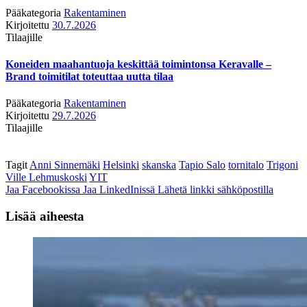
Pääkategoria
Rakentaminen
Kirjoitettu
30.7.2026
Tilaajille
Koneiden maahantuoja keskittää toimintonsa Keravalle –
Brand toimitilat toteuttaa uutta tilaa
Pääkategoria
Rakentaminen
Kirjoitettu
29.7.2026
Tilaajille
Tagit
Anni Sinnemäki
Helsinki
skanska
Tapio Salo
tornitalo
Trigoni
Ville Lehmuskoski
YIT
Jaa Facebookissa
Jaa LinkedInissä
Lähetä linkki sähköpostilla
Lisää aiheesta