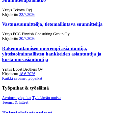
Suunnittelupäällikkö
Yritys
Tekova Oyj
Kirjoitettu
22.7.2026
Vastuusuunnittelija, tietomallintava suunnittelija
Yritys
FCG Finnish Consulting Group Oy
Kirjoitettu
20.7.2026
Rakennuttamisen nuorempi asiantuntija,
yhteistoiminnallisten hankkeiden asiantuntija ja
kustannusasiantuntija
Yritys
Boost Brothers Oy
Kirjoitettu
18.6.2026
Kaikki avoimet työpaikat
Työpaikat & työelämä
Avoimet työpaikat
Työelämän uutisia
Teemat & liitteet
Toimialakatsaukset