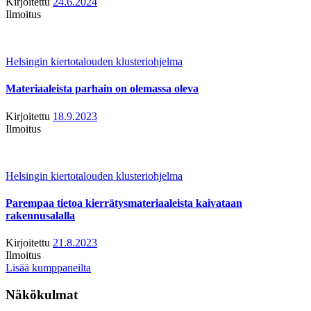
Kirjoitettu
24.6.2024
Ilmoitus
Helsingin kiertotalouden klusteriohjelma
Materiaaleista parhain on olemassa oleva
Kirjoitettu
18.9.2023
Ilmoitus
Helsingin kiertotalouden klusteriohjelma
Parempaa tietoa kierrätysmateriaaleista kaivataan
rakennusalalla
Kirjoitettu
21.8.2023
Ilmoitus
Lisää kumppaneilta
Näkökulmat