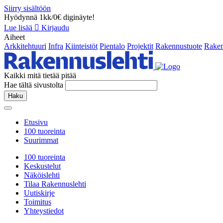
Siirry sisältöön
Hyödynnä 1kk/0€ diginäyte!
Lue lisää
Kirjaudu
Aiheet
Arkkitehtuuri
Infra
Kiinteistöt
Pientalo
Projektit
Rakennustuote
Raken
Kaikki mitä tietää pitää
Hae tältä sivustolta
Haku
Etusivu
100 tuoreinta
Suurimmat
100 tuoreinta
Keskustelut
Näköislehti
Tilaa Rakennuslehti
Uutiskirje
Toimitus
Yhteystiedot