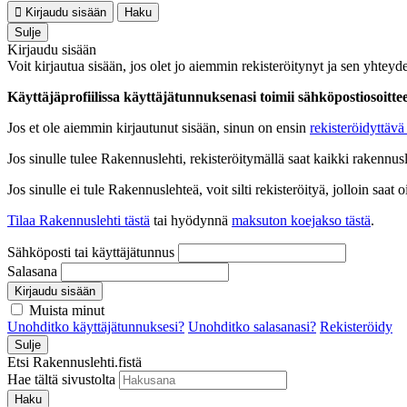
Kirjaudu sisään
Haku
Sulje
Kirjaudu sisään
Voit kirjautua sisään, jos olet jo aiemmin rekisteröitynyt ja sen yhteyde
Käyttäjäprofiilissa käyttäjätunnuksenasi toimii sähköpostiosoittees
Jos et ole aiemmin kirjautunut sisään, sinun on ensin
rekisteröidyttävä 
Jos sinulle tulee Rakennuslehti, rekisteröitymällä saat kaikki rakennusle
Jos sinulle ei tule Rakennuslehteä, voit silti rekisteröityä, jolloin sa
Tilaa Rakennuslehti tästä
tai hyödynnä
maksuton koejakso tästä
.
Sähköposti tai käyttäjätunnus
Salasana
Kirjaudu sisään
Muista minut
Unohditko käyttäjätunnuksesi?
Unohditko salasanasi?
Rekisteröidy
Sulje
Etsi Rakennuslehti.fistä
Hae tältä sivustolta
Haku