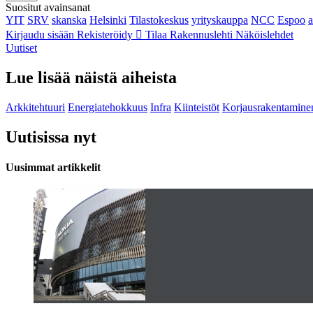
Suositut avainsanat
YIT
SRV
skanska
Helsinki
Tilastokeskus
yrityskauppa
NCC
Espoo
Kirjaudu sisään
Rekisteröidy
Tilaa Rakennuslehti
Näköislehdet
Uutiset
Lue lisää näistä aiheista
Arkkitehtuuri
Energiatehokkuus
Infra
Kiinteistöt
Korjausrakentamine
Uutisissa nyt
Uusimmat artikkelit