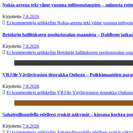
Nokia-areena teki viime vuonna miljoonatappion – miinusta ro
Kirjoitettu
7.8.2026
Ei kommentteja
artikkeliin Nokia-areena teki viime vuonna miljoo
Betolarin hallitukseen puolustusalan osaamista – Dahlbom jatk
Kirjoitettu
7.8.2026
Ei kommentteja
artikkeliin Betolarin hallitukseen puolustusalan o
VRJ:lle Väyläviraston tieurakka Oulusta – Poikkimaantien par
Kirjoitettu
7.8.2026
Ei kommentteja
artikkeliin VRJ:lle Väyläviraston tieurakka Oulust
Sahateollisuudella edelleen synkät näkymät – kiusana korkea pu
Kirjoitettu
7.8.2026
Ei kommentteja
artikkeliin Sahateollisuudella edelleen synkät näk