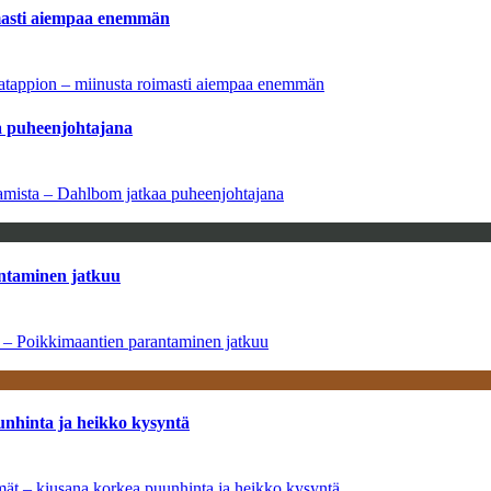
imasti aiempaa enemmän
natappion – miinusta roimasti aiempaa enemmän
aa puheenjohtajana
saamista – Dahlbom jatkaa puheenjohtajana
antaminen jatkuu
a – Poikkimaantien parantaminen jatkuu
unhinta ja heikko kysyntä
ymät – kiusana korkea puunhinta ja heikko kysyntä