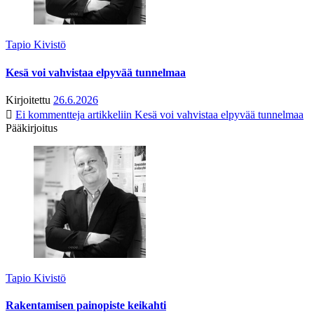
Tapio Kivistö
Kesä voi vahvistaa elpyvää tunnelmaa
Kirjoitettu
26.6.2026
Ei kommentteja
artikkeliin Kesä voi vahvistaa elpyvää tunnelmaa
Pääkirjoitus
Tapio Kivistö
Rakentamisen painopiste keikahti