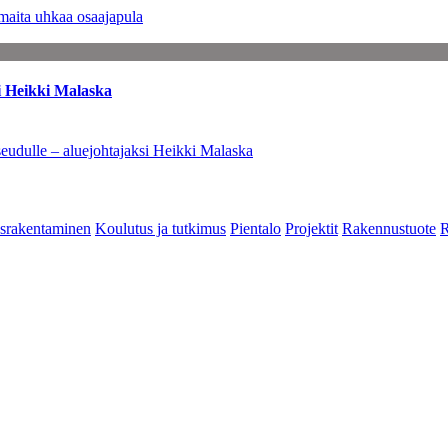
maita uhkaa osaajapula
i Heikki Malaska
eudulle – aluejohtajaksi Heikki Malaska
srakentaminen
Koulutus ja tutkimus
Pientalo
Projektit
Rakennustuote
R