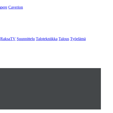
pere
Caverion
RaksaTV
Suunnittelu
Talotekniikka
Talous
Työelämä