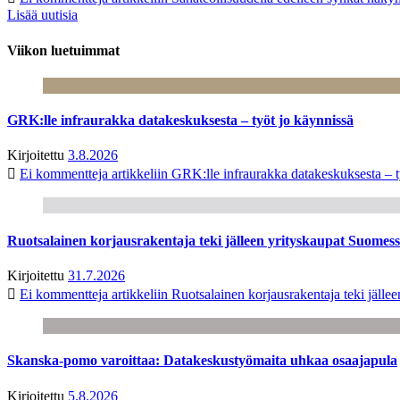
Lisää uutisia
Viikon luetuimmat
GRK:lle infraurakka datakeskuksesta – työt jo käynnissä
Kirjoitettu
3.8.2026
Ei kommentteja
artikkeliin GRK:lle infraurakka datakeskuksesta – t
Ruotsalainen korjausrakentaja teki jälleen yrityskaupat Suome
Kirjoitettu
31.7.2026
Ei kommentteja
artikkeliin Ruotsalainen korjausrakentaja teki jäl
Skanska-pomo varoittaa: Datakeskustyömaita uhkaa osaajapula
Kirjoitettu
5.8.2026