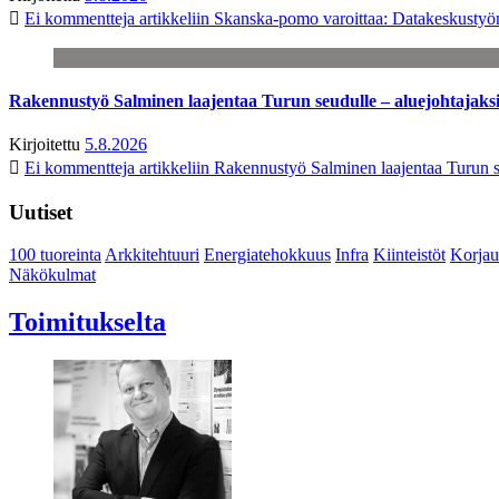
Ei kommentteja
artikkeliin Skanska-pomo varoittaa: Datakeskustyö
Rakennustyö Salminen laajentaa Turun seudulle – aluejohtajaks
Kirjoitettu
5.8.2026
Ei kommentteja
artikkeliin Rakennustyö Salminen laajentaa Turun s
Uutiset
100 tuoreinta
Arkkitehtuuri
Energiatehokkuus
Infra
Kiinteistöt
Korjau
Näkökulmat
Toimitukselta