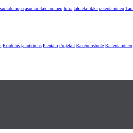
asuntokauppa
asuntorakentaminen
Infra
talotekniikka
rakentaminen
Tam
n
Koulutus ja tutkimus
Pientalo
Projektit
Rakennustuote
Rakentaminen