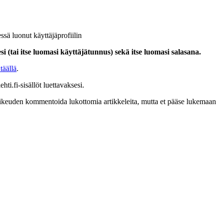
ssä luonut käyttäjäprofiilin
i (tai itse luomasi käyttäjätunnus) sekä itse luomasi salasana.
täällä
.
hti.fi-sisällöt luettavaksesi.
at oikeuden kommentoida lukottomia artikkeleita, mutta et pääse lukemaan l