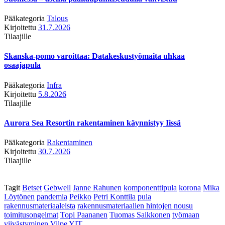
Pääkategoria
Talous
Kirjoitettu
31.7.2026
Tilaajille
Skanska-pomo varoittaa: Datakeskustyömaita uhkaa
osaajapula
Pääkategoria
Infra
Kirjoitettu
5.8.2026
Tilaajille
Aurora Sea Resortin rakentaminen käynnistyy Iissä
Pääkategoria
Rakentaminen
Kirjoitettu
30.7.2026
Tilaajille
Tagit
Betset
Gebwell
Janne Rahunen
komponenttipula
korona
Mika
Löytönen
pandemia
Peikko
Petri Konttila
pula
rakennusmateriaaleista
rakennusmateriaalien hintojen nousu
toimitusongelmat
Topi Paananen
Tuomas Saikkonen
työmaan
viivästyminen
Vilpe
YIT