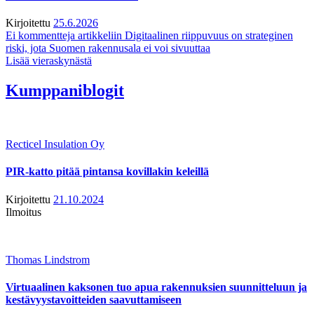
Kirjoitettu
25.6.2026
Ei kommentteja
artikkeliin Digitaalinen riippuvuus on strateginen
riski, jota Suomen rakennusala ei voi sivuuttaa
Lisää vieraskynästä
Kumppaniblogit
Recticel Insulation Oy
PIR-katto pitää pintansa kovillakin keleillä
Kirjoitettu
21.10.2024
Ilmoitus
Thomas Lindstrom
Virtuaalinen kaksonen tuo apua rakennuksien suunnitteluun ja
kestävyystavoitteiden saavuttamiseen