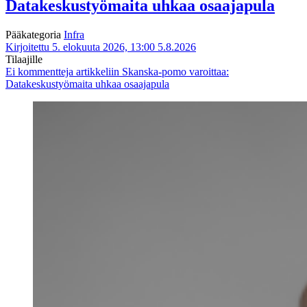
Datakeskustyömaita uhkaa osaajapula
Pääkategoria
Infra
Kirjoitettu 5. elokuuta 2026, 13:00
5.8.2026
Tilaajille
Ei kommentteja
artikkeliin Skanska-pomo varoittaa:
Datakeskustyömaita uhkaa osaajapula