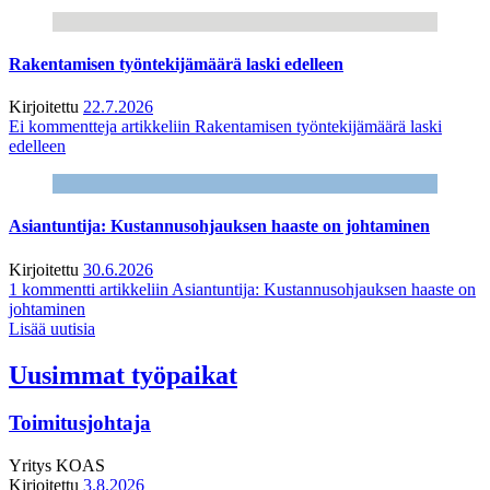
Rakentamisen työntekijämäärä laski edelleen
Kirjoitettu
22.7.2026
Ei kommentteja
artikkeliin Rakentamisen työntekijämäärä laski
edelleen
Asiantuntija: Kustannusohjauksen haaste on johtaminen
Kirjoitettu
30.6.2026
1 kommentti
artikkeliin Asiantuntija: Kustannusohjauksen haaste on
johtaminen
Lisää uutisia
Uusimmat työpaikat
Toimitusjohtaja
Yritys
KOAS
Kirjoitettu
3.8.2026