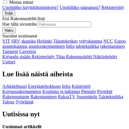
Muista minut
Unohditko käyttäjätunnuksesi?
Unohditko salasanasi?
Rekisteröidy
Sulje
Etsi Rakennuslehti.fistä
Hae tältä sivustolta
Haku
Suositut avainsanat
YIT
SRV
skanska
Helsinki
Tilastokeskus
yrityskauppa
NCC
Espoo
asuntokauppa
asuntorakentaminen
Infra
talotekniikka
rakentaminen
Tampere
Caverion
Kirjaudu sisään
Rekisteröidy
Tilaa Rakennuslehti
Näköislehdet
Uutiset
Lue lisää näistä aiheista
Arkkitehtuuri
Energiatehokkuus
Infra
Kiinteistöt
Korjausrakentaminen
Koulutus ja tutkimus
Pientalo
Projektit
Rakennustuote
Rakentaminen
RaksaTV
Suunnittelu
Talotekniikka
Talous
Työelämä
Uutisissa nyt
Uusimmat artikkelit