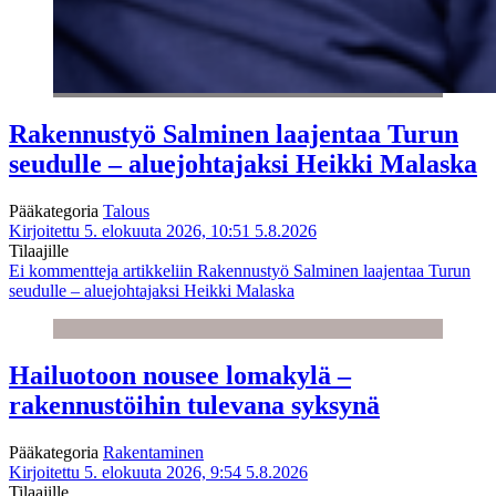
Rakennustyö Salminen laajentaa Turun
seudulle – aluejohtajaksi Heikki Malaska
Pääkategoria
Talous
Kirjoitettu 5. elokuuta 2026, 10:51
5.8.2026
Tilaajille
Ei kommentteja
artikkeliin Rakennustyö Salminen laajentaa Turun
seudulle – aluejohtajaksi Heikki Malaska
Hailuotoon nousee lomakylä –
rakennustöihin tulevana syksynä
Pääkategoria
Rakentaminen
Kirjoitettu 5. elokuuta 2026, 9:54
5.8.2026
Tilaajille