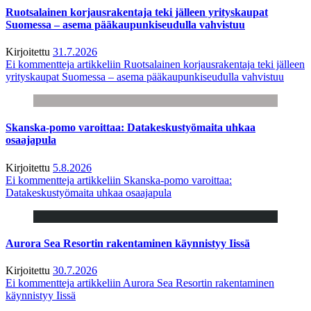
Ruotsalainen korjausrakentaja teki jälleen yrityskaupat
Suomessa – asema pääkaupunkiseudulla vahvistuu
Kirjoitettu
31.7.2026
Ei kommentteja
artikkeliin Ruotsalainen korjausrakentaja teki jälleen
yrityskaupat Suomessa – asema pääkaupunkiseudulla vahvistuu
Skanska-pomo varoittaa: Datakeskustyömaita uhkaa
osaajapula
Kirjoitettu
5.8.2026
Ei kommentteja
artikkeliin Skanska-pomo varoittaa:
Datakeskustyömaita uhkaa osaajapula
Aurora Sea Resortin rakentaminen käynnistyy Iissä
Kirjoitettu
30.7.2026
Ei kommentteja
artikkeliin Aurora Sea Resortin rakentaminen
käynnistyy Iissä