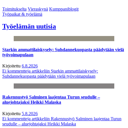
Toimitukselta
Vieraskynä
Kumppaniblogit
Työpaikat & työelämä
Työelämän uutisia
Starkin ammattilaiskysely: Suhdannekuopasta päädytään vielä
työvoimapulaan
Kirjoitettu
6.8.2026
Ei kommentteja
artikkeliin Starkin ammattilaiskysely:
Suhdannekuopasta päädytään vielä työvoimapulaan
Rakennustyö Salminen laajentaa Turun seudulle –
aluejohtajaksi Heikki Malaska
Kirjoitettu
5.8.2026
Ei kommentteja
artikkeliin Rakennustyö Salminen laajentaa Turun
seudulle – aluejohtajaksi Heikki Malaska