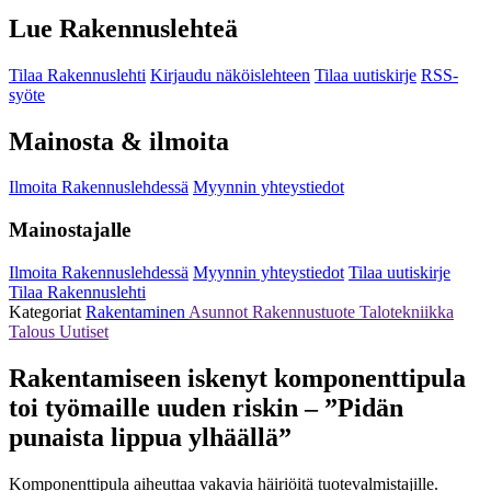
Lue Rakennuslehteä
Tilaa Rakennuslehti
Kirjaudu näköislehteen
Tilaa uutiskirje
RSS-
syöte
Mainosta & ilmoita
Ilmoita Rakennuslehdessä
Myynnin yhteystiedot
Mainostajalle
Ilmoita Rakennuslehdessä
Myynnin yhteystiedot
Tilaa uutiskirje
Tilaa Rakennuslehti
Kategoriat
Rakentaminen
Asunnot
Rakennustuote
Talotekniikka
Talous
Uutiset
Rakentamiseen iskenyt komponenttipula
toi työmaille uuden riskin – ”Pidän
punaista lippua ylhäällä”
Komponenttipula aiheuttaa vakavia häiriöitä tuotevalmistajille.