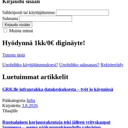
Kirjaudu sisään
Sähköposti tai käyttäjätunnus
Salasana
Kirjaudu sisään
Muista minut
Hyödynnä 1kk/0€ diginäyte!
Tutustu tästä
Unohditko käyttäjätunnuksesi?
Unohditko salasanasi?
Rekisteröidy
Luetuimmat artikkelit
GRK:lle infraurakka datakeskuksesta – työt jo käynnissä
Pääkategoria
Infra
Kirjoitettu
3.8.2026
Tilaajille
Ruotsalainen korjausrakentaja teki jälleen yrityskaupat
Suomessa – asema pääkaupunkiseudulla vahvistuu