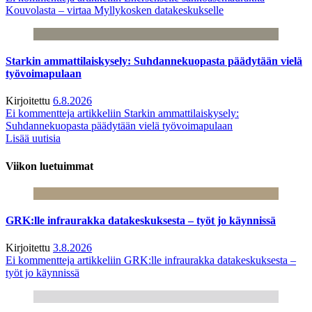
Kouvolasta – virtaa Myllykosken datakeskukselle
Starkin ammattilaiskysely: Suhdannekuopasta päädytään vielä
työvoimapulaan
Kirjoitettu
6.8.2026
Ei kommentteja
artikkeliin Starkin ammattilaiskysely:
Suhdannekuopasta päädytään vielä työvoimapulaan
Lisää uutisia
Viikon luetuimmat
GRK:lle infraurakka datakeskuksesta – työt jo käynnissä
Kirjoitettu
3.8.2026
Ei kommentteja
artikkeliin GRK:lle infraurakka datakeskuksesta –
työt jo käynnissä