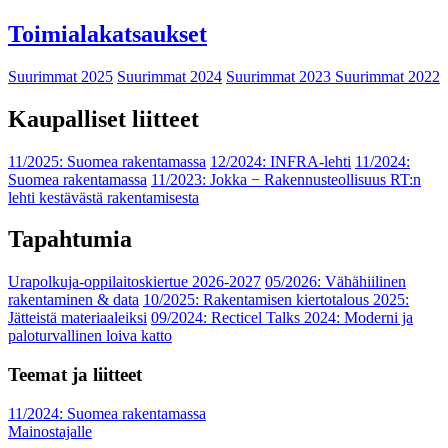
Toimialakatsaukset
Suurimmat 2025
Suurimmat 2024
Suurimmat 2023
Suurimmat 2022
Kaupalliset liitteet
11/2025: Suomea rakentamassa
12/2024: INFRA-lehti
11/2024:
Suomea rakentamassa
11/2023: Jokka − Rakennusteollisuus RT:n
lehti kestävästä rakentamisesta
Tapahtumia
Urapolkuja-oppilaitoskiertue 2026-2027
05/2026: Vähähiilinen
rakentaminen & data
10/2025: Rakentamisen kiertotalous 2025:
Jätteistä materiaaleiksi
09/2024: Recticel Talks 2024: Moderni ja
paloturvallinen loiva katto
Teemat ja liitteet
11/2024: Suomea rakentamassa
Mainostajalle