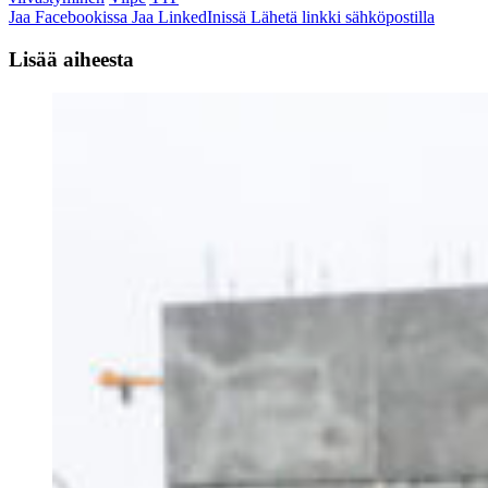
Jaa Facebookissa
Jaa LinkedInissä
Lähetä linkki sähköpostilla
Lisää aiheesta