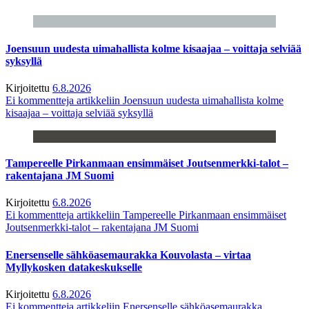
Joensuun uudesta uimahallista kolme kisaajaa – voittaja selviää
syksyllä
Kirjoitettu
6.8.2026
Ei kommentteja
artikkeliin Joensuun uudesta uimahallista kolme
kisaajaa – voittaja selviää syksyllä
Tampereelle Pirkanmaan ensimmäiset Joutsenmerkki-talot –
rakentajana JM Suomi
Kirjoitettu
6.8.2026
Ei kommentteja
artikkeliin Tampereelle Pirkanmaan ensimmäiset
Joutsenmerkki-talot – rakentajana JM Suomi
Enersenselle sähköasemaurakka Kouvolasta – virtaa
Myllykosken datakeskukselle
Kirjoitettu
6.8.2026
Ei kommentteja
artikkeliin Enersenselle sähköasemaurakka