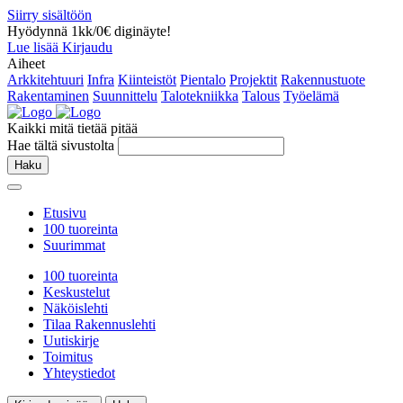
Siirry sisältöön
Hyödynnä 1kk/0€ diginäyte!
Lue lisää
Kirjaudu
Aiheet
Arkkitehtuuri
Infra
Kiinteistöt
Pientalo
Projektit
Rakennustuote
Rakentaminen
Suunnittelu
Talotekniikka
Talous
Työelämä
Kaikki mitä tietää pitää
Hae tältä sivustolta
Haku
Etusivu
100 tuoreinta
Suurimmat
100 tuoreinta
Keskustelut
Näköislehti
Tilaa Rakennuslehti
Uutiskirje
Toimitus
Yhteystiedot