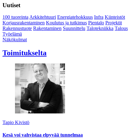
Uutiset
100 tuoreinta
Arkkitehtuuri
Energiatehokkuus
Infra
Kiinteistöt
Korjausrakentaminen
Koulutus ja tutkimus
Pientalo
Projektit
Rakennustuote
Rakentaminen
Suunnittelu
Talotekniikka
Talous
Työelämä
Näkökulmat
Toimitukselta
Tapio Kivistö
Kesä voi vahvistaa elpyvää tunnelmaa