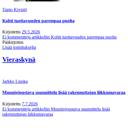
Tapio Kivistö
Kohti tuottavuuden parempaa puolta
Kirjoitettu
29.5.2026
Ei kommentteja
artikkeliin Kohti tuottavuuden parempaa puolta
Pääkirjoitus
Lisää toimitukselta
Vieraskynä
Jarkko Liuska
Muuntojoustava suunnittelu lisää rakennuttajan liikkumavaraa
Kirjoitettu
7.7.2026
Ei kommentteja
artikkeliin Muuntojoustava suunnittelu lisää
rakennuttajan liikkumavaraa