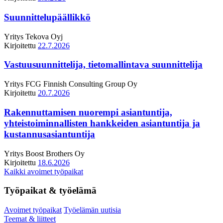
Suunnittelupäällikkö
Yritys
Tekova Oyj
Kirjoitettu
22.7.2026
Vastuusuunnittelija, tietomallintava suunnittelija
Yritys
FCG Finnish Consulting Group Oy
Kirjoitettu
20.7.2026
Rakennuttamisen nuorempi asiantuntija,
yhteistoiminnallisten hankkeiden asiantuntija ja
kustannusasiantuntija
Yritys
Boost Brothers Oy
Kirjoitettu
18.6.2026
Kaikki avoimet työpaikat
Työpaikat & työelämä
Avoimet työpaikat
Työelämän uutisia
Teemat & liitteet