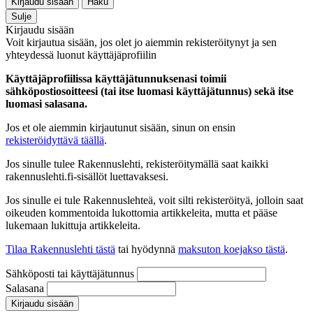
Kirjaudu sisään
Haku
Sulje
Kirjaudu sisään
Voit kirjautua sisään, jos olet jo aiemmin rekisteröitynyt ja sen
yhteydessä luonut käyttäjäprofiilin
Käyttäjäprofiilissa käyttäjätunnuksenasi toimii
sähköpostiosoitteesi (tai itse luomasi käyttäjätunnus) sekä itse
luomasi salasana.
Jos et ole aiemmin kirjautunut sisään, sinun on ensin
rekisteröidyttävä täällä
.
Jos sinulle tulee Rakennuslehti, rekisteröitymällä saat kaikki
rakennuslehti.fi-sisällöt luettavaksesi.
Jos sinulle ei tule Rakennuslehteä, voit silti rekisteröityä, jolloin saat
oikeuden kommentoida lukottomia artikkeleita, mutta et pääse
lukemaan lukittuja artikkeleita.
Tilaa Rakennuslehti tästä
tai hyödynnä
maksuton koejakso tästä
.
Sähköposti tai käyttäjätunnus
Salasana
Kirjaudu sisään