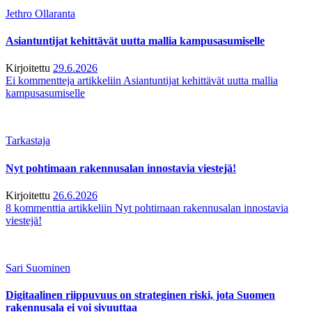
Jethro Ollaranta
Asiantuntijat kehittävät uutta mallia kampusasumiselle
Kirjoitettu
29.6.2026
Ei kommentteja
artikkeliin Asiantuntijat kehittävät uutta mallia
kampusasumiselle
Tarkastaja
Nyt pohtimaan rakennusalan innostavia viestejä!
Kirjoitettu
26.6.2026
8 kommenttia
artikkeliin Nyt pohtimaan rakennusalan innostavia
viestejä!
Sari Suominen
Digitaalinen riippuvuus on strateginen riski, jota Suomen
rakennusala ei voi sivuuttaa