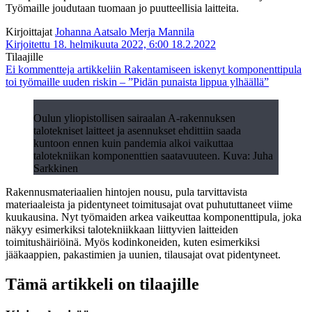
Työmaille joudutaan tuomaan jo puutteellisia laitteita.
Kirjoittajat
Johanna Aatsalo
Merja Mannila
Kirjoitettu 18. helmikuuta 2022, 6:00
18.2.2022
Tilaajille
Ei kommentteja
artikkeliin Rakentamiseen iskenyt komponenttipula
toi työmaille uuden riskin – ”Pidän punaista lippua ylhäällä”
Oulun yliopistollisen sairaalan A-rakennuksen
talotekniset laitteet ja asennukset ehdittiin saada
kuntoon ennen kuin pandemia alkoi vaikuttaa
talotekniikan komponenttien saatavuuteen. Kuva: Juha
Sarkkinen
Rakennusmateriaalien hintojen nousu, pula tarvittavista
materiaaleista ja pidentyneet toimitusajat ovat puhututtaneet viime
kuukausina. Nyt työmaiden arkea vaikeuttaa komponenttipula, joka
näkyy esimerkiksi talotekniikkaan liittyvien laitteiden
toimitushäiriöinä. Myös kodinkoneiden, kuten esimerkiksi
jääkaappien, pakastimien ja uunien, tilausajat ovat pidentyneet.
Tämä artikkeli on tilaajille