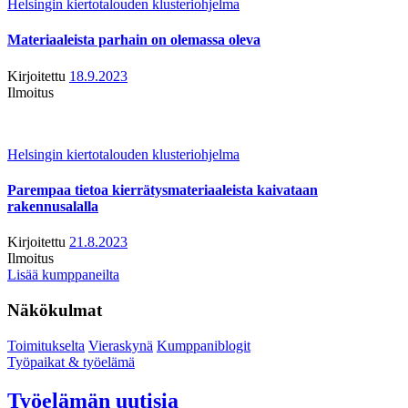
Helsingin kiertotalouden klusteriohjelma
Materiaaleista parhain on olemassa oleva
Kirjoitettu
18.9.2023
Ilmoitus
Helsingin kiertotalouden klusteriohjelma
Parempaa tietoa kierrätysmateriaaleista kaivataan
rakennusalalla
Kirjoitettu
21.8.2023
Ilmoitus
Lisää kumppaneilta
Näkökulmat
Toimitukselta
Vieraskynä
Kumppaniblogit
Työpaikat & työelämä
Työelämän uutisia