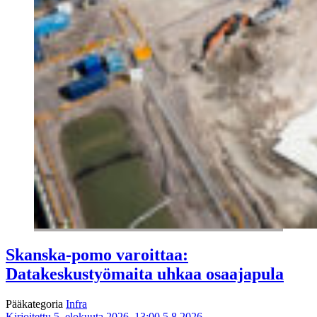
Skanska-pomo varoittaa:
Datakeskustyömaita uhkaa osaajapula
Pääkategoria
Infra
Kirjoitettu 5. elokuuta 2026, 13:00
5.8.2026