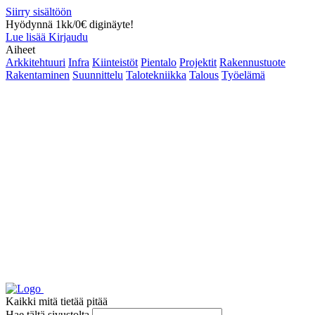
Siirry sisältöön
Hyödynnä 1kk/0€ diginäyte!
Lue lisää
Kirjaudu
Aiheet
Arkkitehtuuri
Infra
Kiinteistöt
Pientalo
Projektit
Rakennustuote
Rakentaminen
Suunnittelu
Talotekniikka
Talous
Työelämä
Kaikki mitä tietää pitää
Hae tältä sivustolta