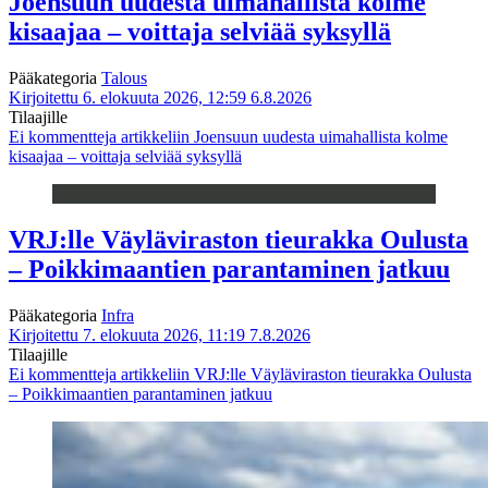
Joensuun uudesta uimahallista kolme
kisaajaa – voittaja selviää syksyllä
Pääkategoria
Talous
Kirjoitettu 6. elokuuta 2026, 12:59
6.8.2026
Tilaajille
Ei kommentteja
artikkeliin Joensuun uudesta uimahallista kolme
kisaajaa – voittaja selviää syksyllä
VRJ:lle Väyläviraston tieurakka Oulusta
– Poikkimaantien parantaminen jatkuu
Pääkategoria
Infra
Kirjoitettu 7. elokuuta 2026, 11:19
7.8.2026
Tilaajille
Ei kommentteja
artikkeliin VRJ:lle Väyläviraston tieurakka Oulusta
– Poikkimaantien parantaminen jatkuu