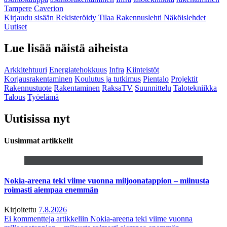
Tampere
Caverion
Kirjaudu sisään
Rekisteröidy
Tilaa Rakennuslehti
Näköislehdet
Uutiset
Lue lisää näistä aiheista
Arkkitehtuuri
Energiatehokkuus
Infra
Kiinteistöt
Korjausrakentaminen
Koulutus ja tutkimus
Pientalo
Projektit
Rakennustuote
Rakentaminen
RaksaTV
Suunnittelu
Talotekniikka
Talous
Työelämä
Uutisissa nyt
Uusimmat artikkelit
Nokia-areena teki viime vuonna miljoonatappion – miinusta
roimasti aiempaa enemmän
Kirjoitettu
7.8.2026
Ei kommentteja
artikkeliin Nokia-areena teki viime vuonna