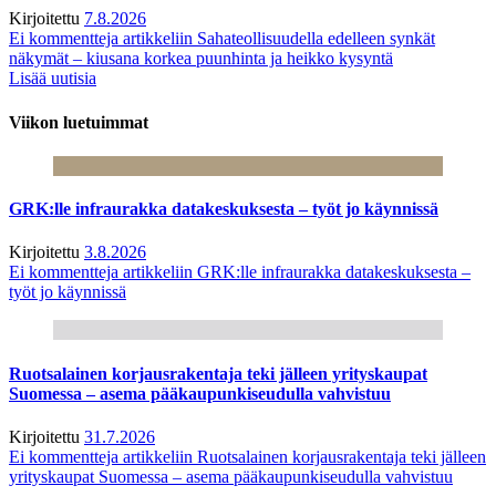
Kirjoitettu
7.8.2026
Ei kommentteja
artikkeliin Sahateollisuudella edelleen synkät
näkymät – kiusana korkea puunhinta ja heikko kysyntä
Lisää uutisia
Viikon luetuimmat
GRK:lle infraurakka datakeskuksesta – työt jo käynnissä
Kirjoitettu
3.8.2026
Ei kommentteja
artikkeliin GRK:lle infraurakka datakeskuksesta –
työt jo käynnissä
Ruotsalainen korjausrakentaja teki jälleen yrityskaupat
Suomessa – asema pääkaupunkiseudulla vahvistuu
Kirjoitettu
31.7.2026
Ei kommentteja
artikkeliin Ruotsalainen korjausrakentaja teki jälleen
yrityskaupat Suomessa – asema pääkaupunkiseudulla vahvistuu