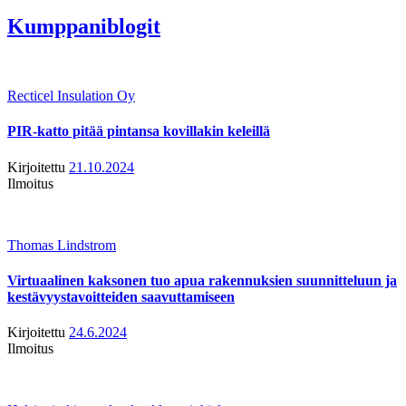
Kumppaniblogit
Recticel Insulation Oy
PIR-katto pitää pintansa kovillakin keleillä
Kirjoitettu
21.10.2024
Ilmoitus
Thomas Lindstrom
Virtuaalinen kaksonen tuo apua rakennuksien suunnitteluun ja
kestävyystavoitteiden saavuttamiseen
Kirjoitettu
24.6.2024
Ilmoitus