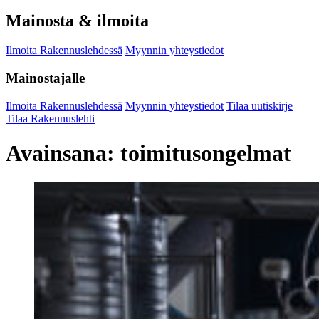
Mainosta & ilmoita
Ilmoita Rakennuslehdessä
Myynnin yhteystiedot
Mainostajalle
Ilmoita Rakennuslehdessä
Myynnin yhteystiedot
Tilaa uutiskirje
Tilaa Rakennuslehti
Avainsana:
toimitusongelmat