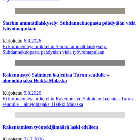
Starkin ammattilaiskysely: Suhdannekuopasta päädytään vielä
työvoimapulaan
Kirjoitettu
6.8.2026
Ei kommentteja
artikkeliin Starkin ammattilaiskysely:
Suhdannekuopasta päädytään vielä työvoimapulaan
Rakennustyö Salminen laajentaa Turun seudulle –
aluejohtajaksi Heikki Malaska
Kirjoitettu
5.8.2026
Ei kommentteja
artikkeliin Rakennustyö Salminen laajentaa Turun
seudulle – aluejohtajaksi Heikki Malaska
Rakentamisen työntekijämäärä laski edelleen
Kirjoitettu
22.7.2026