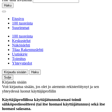
Haku
Etusivu
100 tuoreinta
Suurimmat
100 tuoreinta
Keskustelut
Näköislehti
Tilaa Rakennuslehti
Uutiskirje
Toimitus
Yhteystiedot
Kirjaudu sisään
Haku
Sulje
Kirjaudu sisään
Voit kirjautua sisään, jos olet jo aiemmin rekisteröitynyt ja sen
yhteydessä luonut käyttäjäprofiilin
Käyttäjäprofiilissa käyttäjätunnuksenasi toimii
sähköpostiosoitteesi (tai itse luomasi käyttäjätunnus) sekä itse
luomasi salasana.