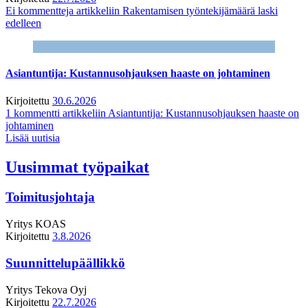
Ei kommentteja
artikkeliin Rakentamisen työntekijämäärä laski
edelleen
Asiantuntija: Kustannusohjauksen haaste on johtaminen
Kirjoitettu
30.6.2026
1 kommentti
artikkeliin Asiantuntija: Kustannusohjauksen haaste on
johtaminen
Lisää uutisia
Uusimmat työpaikat
Toimitusjohtaja
Yritys
KOAS
Kirjoitettu
3.8.2026
Suunnittelupäällikkö
Yritys
Tekova Oyj
Kirjoitettu
22.7.2026