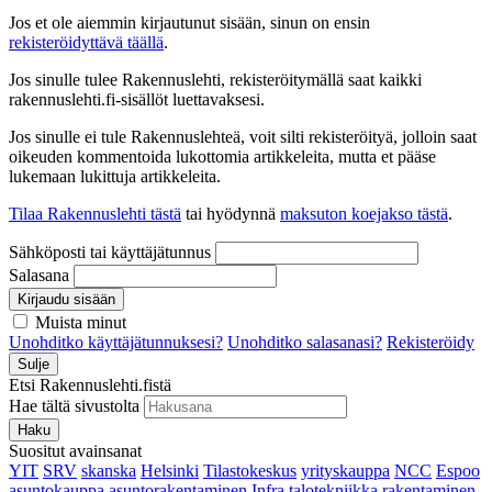
Jos et ole aiemmin kirjautunut sisään, sinun on ensin
rekisteröidyttävä täällä
.
Jos sinulle tulee Rakennuslehti, rekisteröitymällä saat kaikki
rakennuslehti.fi-sisällöt luettavaksesi.
Jos sinulle ei tule Rakennuslehteä, voit silti rekisteröityä, jolloin saat
oikeuden kommentoida lukottomia artikkeleita, mutta et pääse
lukemaan lukittuja artikkeleita.
Tilaa Rakennuslehti tästä
tai hyödynnä
maksuton koejakso tästä
.
Sähköposti tai käyttäjätunnus
Salasana
Kirjaudu sisään
Muista minut
Unohditko käyttäjätunnuksesi?
Unohditko salasanasi?
Rekisteröidy
Sulje
Etsi Rakennuslehti.fistä
Hae tältä sivustolta
Haku
Suositut avainsanat
YIT
SRV
skanska
Helsinki
Tilastokeskus
yrityskauppa
NCC
Espoo
asuntokauppa
asuntorakentaminen
Infra
talotekniikka
rakentaminen