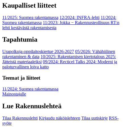
Kaupalliset liitteet
11/2025: Suomea rakentamassa
12/2024: INFRA-lehti
11/2024:
Suomea rakentamassa
11/2023: Jokka − Rakennusteollisuus RT:n
lehti kestävästä rakentamisesta
Tapahtumia
Urapolkuja-oppilaitoskiertue 2026-2027
05/2026: Vähähiilinen
rakentaminen & data
10/2025: Rakentamisen kiertotalous 2025:
Jätteistä materiaaleiksi
09/2024: Recticel Talks 2024: Moderni ja
paloturvallinen loiva katto
Teemat ja liitteet
11/2024: Suomea rakentamassa
Mainostajalle
Lue Rakennuslehteä
Tilaa Rakennuslehti
Kirjaudu näköislehteen
Tilaa uutiskirje
RSS-
syöte