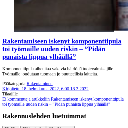
Rakentamiseen iskenyt komponenttipula
toi työmaille uuden riskin – ”Pidän
punaista lippua ylhäällä”
Komponenttipula aiheuttaa vakavia häiriöitä tuotevalmistajille.
Työmaille joudutaan tuomaan jo puutteellisia laitteita.
Pääkategoria
Rakentaminen
Kirjoitettu 18. helmikuuta 2022, 6:00
18.2.2022
Tilaajille
Ei kommentteja
artikkeliin Rakentamiseen iskenyt komponenttipula
toi työmaille uuden riskin – ”Pidän punaista lippua ylhäällä”
Rakennuslehden luetuimmat