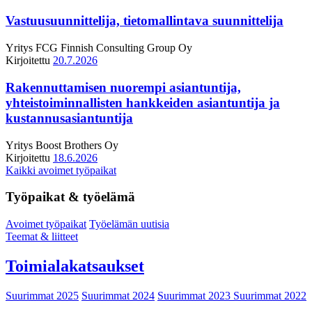
Vastuusuunnittelija, tietomallintava suunnittelija
Yritys
FCG Finnish Consulting Group Oy
Kirjoitettu
20.7.2026
Rakennuttamisen nuorempi asiantuntija,
yhteistoiminnallisten hankkeiden asiantuntija ja
kustannusasiantuntija
Yritys
Boost Brothers Oy
Kirjoitettu
18.6.2026
Kaikki avoimet työpaikat
Työpaikat & työelämä
Avoimet työpaikat
Työelämän uutisia
Teemat & liitteet
Toimialakatsaukset
Suurimmat 2025
Suurimmat 2024
Suurimmat 2023
Suurimmat 2022