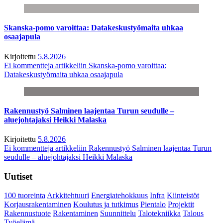
Skanska-pomo varoittaa: Datakeskustyömaita uhkaa
osaajapula
Kirjoitettu
5.8.2026
Ei kommentteja
artikkeliin Skanska-pomo varoittaa:
Datakeskustyömaita uhkaa osaajapula
Rakennustyö Salminen laajentaa Turun seudulle –
aluejohtajaksi Heikki Malaska
Kirjoitettu
5.8.2026
Ei kommentteja
artikkeliin Rakennustyö Salminen laajentaa Turun
seudulle – aluejohtajaksi Heikki Malaska
Uutiset
100 tuoreinta
Arkkitehtuuri
Energiatehokkuus
Infra
Kiinteistöt
Korjausrakentaminen
Koulutus ja tutkimus
Pientalo
Projektit
Rakennustuote
Rakentaminen
Suunnittelu
Talotekniikka
Talous
Työelämä