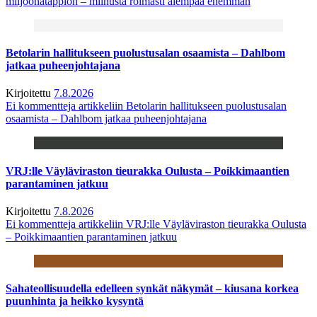
miljoonatappion – miinusta roimasti aiempaa enemmän
Betolarin hallitukseen puolustusalan osaamista – Dahlbom
jatkaa puheenjohtajana
Kirjoitettu
7.8.2026
Ei kommentteja
artikkeliin Betolarin hallitukseen puolustusalan
osaamista – Dahlbom jatkaa puheenjohtajana
VRJ:lle Väyläviraston tieurakka Oulusta – Poikkimaantien
parantaminen jatkuu
Kirjoitettu
7.8.2026
Ei kommentteja
artikkeliin VRJ:lle Väyläviraston tieurakka Oulusta
– Poikkimaantien parantaminen jatkuu
Sahateollisuudella edelleen synkät näkymät – kiusana korkea
puunhinta ja heikko kysyntä