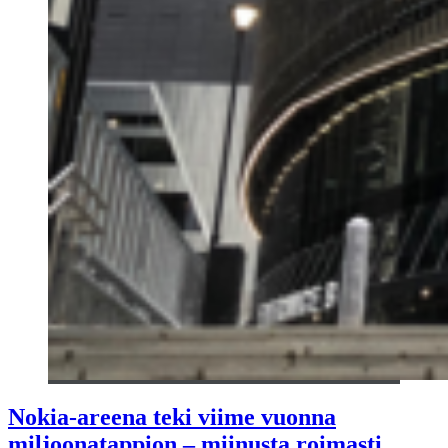
Nokia-areena teki viime vuonna
miljoonatappion – miinusta roimasti