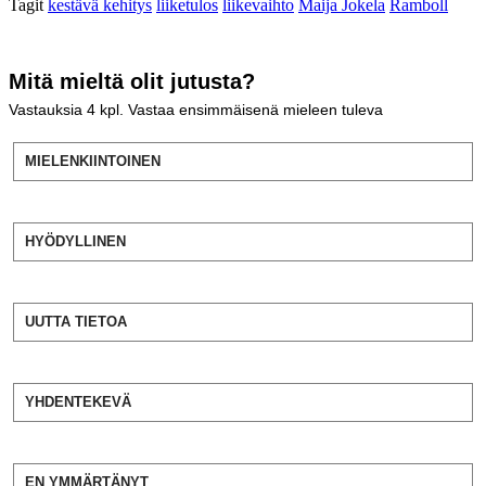
Tagit
kestävä kehitys
liiketulos
liikevaihto
Maija Jokela
Ramboll
Mitä mieltä olit jutusta?
Vastauksia
4
kpl. Vastaa ensimmäisenä mieleen tuleva
MIELENKIINTOINEN
HYÖDYLLINEN
UUTTA TIETOA
YHDENTEKEVÄ
EN YMMÄRTÄNYT