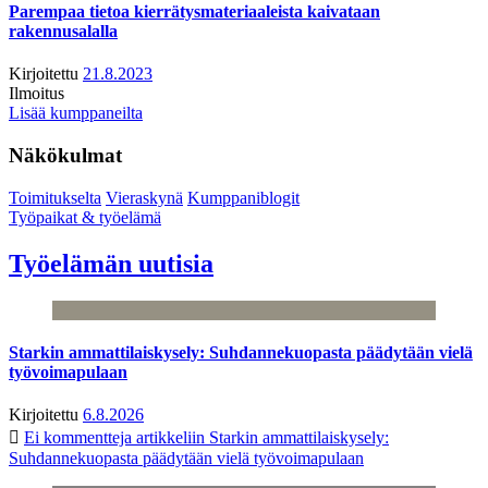
Parempaa tietoa kierrätysmateriaaleista kaivataan
rakennusalalla
Kirjoitettu
21.8.2023
Ilmoitus
Lisää kumppaneilta
Näkökulmat
Toimitukselta
Vieraskynä
Kumppaniblogit
Työpaikat & työelämä
Työelämän uutisia
Starkin ammattilaiskysely: Suhdannekuopasta päädytään vielä
työvoimapulaan
Kirjoitettu
6.8.2026
Ei kommentteja
artikkeliin Starkin ammattilaiskysely:
Suhdannekuopasta päädytään vielä työvoimapulaan