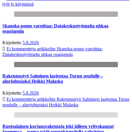
työt jo käynnissä
Skanska-pomo varoittaa: Datakeskustyömaita uhkaa
osaajapula
Kirjoitettu
5.8.2026
Ei kommentteja
artikkeliin Skanska-pomo varoittaa:
Datakeskustyömaita uhkaa osaajapula
Rakennustyö Salminen laajentaa Turun seudulle –
aluejohtajaksi Heikki Malaska
Kirjoitettu
5.8.2026
Ei kommentteja
artikkeliin Rakennustyö Salminen laajentaa Turun
seudulle – aluejohtajaksi Heikki Malaska
Ruotsalainen korjausrakentaja teki jälleen yrityskaupat
Suomessa – asema pääkaupunkiseudulla vahvistuu