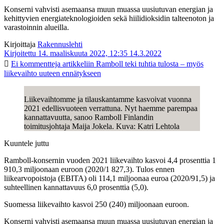
Konserni vahvisti asemaansa muun muassa uusiutuvan energian ja
kehittyvien energiateknologioiden sekä hiilidioksidin talteenoton ja
varastoinnin alueilla.
Kirjoittaja
Rakennuslehti
Kirjoitettu 14. maaliskuuta 2022, 12:35
14.3.2022
Ei kommentteja
artikkeliin Ramboll teki tuhtia tulosta – myös
liikevaihto uuteen ennätykseen
Liikevaihtomme ja tilauskantamme kasvoivat vuonna
2021 edellisvuoteen verrattuna. Nyt haemme parempaa
kannattavuutta, sanoo Ramboll Finlandin
toimitusjohtaja Maija Jokela. Kuva: Katri Lehtola
Kuuntele juttu
Ramboll-konsernin vuoden 2021 liikevaihto kasvoi 4,4 prosenttia 1
910,3 miljoonaan euroon (2020/1 827,3). Tulos ennen
liikearvopoistoja (EBITA) oli 114,1 miljoonaa euroa (2020/91,5) ja
suhteellinen kannattavuus 6,0 prosenttia (5,0).
Suomessa liikevaihto kasvoi 250 (240) miljoonaan euroon.
Konserni vahvisti asemaansa muun muassa uusiutuvan energian ja