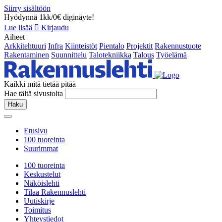
Siirry sisältöön
Hyödynnä 1kk/0€ diginäyte!
Lue lisää
Kirjaudu
Aiheet
Arkkitehtuuri
Infra
Kiinteistöt
Pientalo
Projektit
Rakennustuote
Rakentaminen
Suunnittelu
Talotekniikka
Talous
Työelämä
Kaikki mitä tietää pitää
Hae tältä sivustolta
Haku
Etusivu
100 tuoreinta
Suurimmat
100 tuoreinta
Keskustelut
Näköislehti
Tilaa Rakennuslehti
Uutiskirje
Toimitus
Yhteystiedot