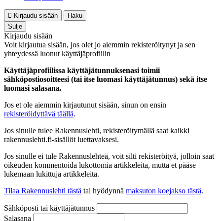
Kirjaudu sisään
Haku
Sulje
Kirjaudu sisään
Voit kirjautua sisään, jos olet jo aiemmin rekisteröitynyt ja sen
yhteydessä luonut käyttäjäprofiilin
Käyttäjäprofiilissa käyttäjätunnuksenasi toimii
sähköpostiosoitteesi (tai itse luomasi käyttäjätunnus) sekä itse
luomasi salasana.
Jos et ole aiemmin kirjautunut sisään, sinun on ensin
rekisteröidyttävä täällä
.
Jos sinulle tulee Rakennuslehti, rekisteröitymällä saat kaikki
rakennuslehti.fi-sisällöt luettavaksesi.
Jos sinulle ei tule Rakennuslehteä, voit silti rekisteröityä, jolloin saat
oikeuden kommentoida lukottomia artikkeleita, mutta et pääse
lukemaan lukittuja artikkeleita.
Tilaa Rakennuslehti tästä
tai hyödynnä
maksuton koejakso tästä
.
Sähköposti tai käyttäjätunnus
Salasana