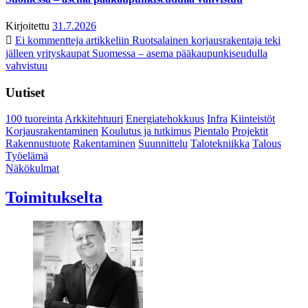
Kirjoitettu
31.7.2026
Ei kommentteja
artikkeliin Ruotsalainen korjausrakentaja teki
jälleen yrityskaupat Suomessa – asema pääkaupunkiseudulla
vahvistuu
Uutiset
100 tuoreinta
Arkkitehtuuri
Energiatehokkuus
Infra
Kiinteistöt
Korjausrakentaminen
Koulutus ja tutkimus
Pientalo
Projektit
Rakennustuote
Rakentaminen
Suunnittelu
Talotekniikka
Talous
Työelämä
Näkökulmat
Toimitukselta