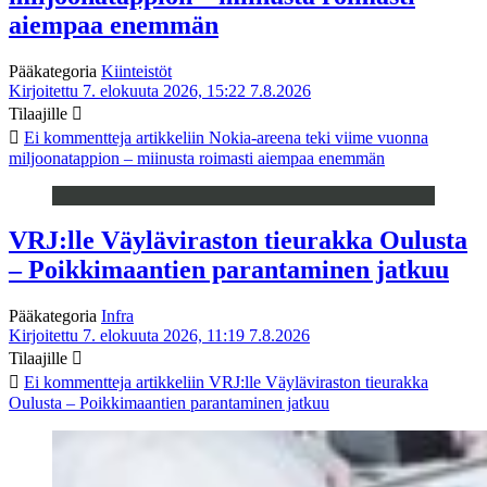
aiempaa enemmän
Pääkategoria
Kiinteistöt
Kirjoitettu 7. elokuuta 2026, 15:22
7.8.2026
Tilaajille
Ei kommentteja
artikkeliin Nokia-areena teki viime vuonna
miljoonatappion – miinusta roimasti aiempaa enemmän
VRJ:lle Väyläviraston tieurakka Oulusta
– Poikkimaantien parantaminen jatkuu
Pääkategoria
Infra
Kirjoitettu 7. elokuuta 2026, 11:19
7.8.2026
Tilaajille
Ei kommentteja
artikkeliin VRJ:lle Väyläviraston tieurakka
Oulusta – Poikkimaantien parantaminen jatkuu