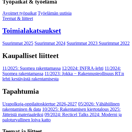
Työpaikat & työelämä
Avoimet työpaikat
Työelämän uutisia
Teemat & liitteet
Toimialakatsaukset
Suurimmat 2025
Suurimmat 2024
Suurimmat 2023
Suurimmat 2022
Kaupalliset liitteet
11/2025: Suomea rakentamassa
12/2024: INFRA-lehti
11/2024:
Suomea rakentamassa
11/2023: Jokka − Rakennusteollisuus RT:n
lehti kestävästä rakentamisesta
Tapahtumia
Urapolkuja-oppilaitoskiertue 2026-2027
05/2026: Vähähiilinen
rakentaminen & data
10/2025: Rakentamisen kiertotalous 2025:
Jätteistä materiaaleiksi
09/2024: Recticel Talks 2024: Moderni ja
paloturvallinen loiva katto
Teemat ja liitteet