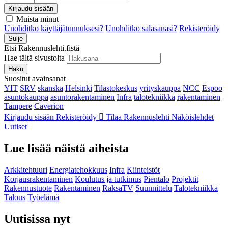
Kirjaudu sisään
Muista minut
Unohditko käyttäjätunnuksesi?
Unohditko salasanasi?
Rekisteröidy
Sulje
Etsi Rakennuslehti.fistä
Hae tältä sivustolta
Haku
Suositut avainsanat
YIT
SRV
skanska
Helsinki
Tilastokeskus
yrityskauppa
NCC
Espoo
asuntokauppa
asuntorakentaminen
Infra
talotekniikka
rakentaminen
Tampere
Caverion
Kirjaudu sisään
Rekisteröidy
Tilaa Rakennuslehti
Näköislehdet
Uutiset
Lue lisää näistä aiheista
Arkkitehtuuri
Energiatehokkuus
Infra
Kiinteistöt
Korjausrakentaminen
Koulutus ja tutkimus
Pientalo
Projektit
Rakennustuote
Rakentaminen
RaksaTV
Suunnittelu
Talotekniikka
Talous
Työelämä
Uutisissa nyt