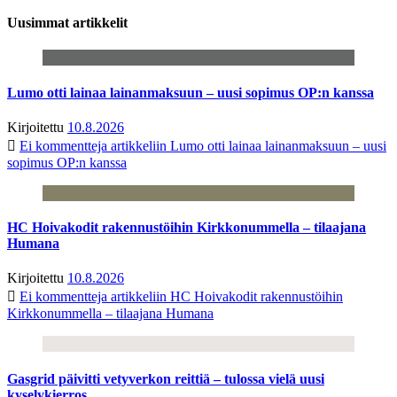
Uusimmat artikkelit
Lumo otti lainaa lainanmaksuun – uusi sopimus OP:n kanssa
Kirjoitettu
10.8.2026
Ei kommentteja
artikkeliin Lumo otti lainaa lainanmaksuun – uusi
sopimus OP:n kanssa
HC Hoivakodit rakennustöihin Kirkkonummella – tilaajana
Humana
Kirjoitettu
10.8.2026
Ei kommentteja
artikkeliin HC Hoivakodit rakennustöihin
Kirkkonummella – tilaajana Humana
Gasgrid päivitti vetyverkon reittiä – tulossa vielä uusi
kyselykierros