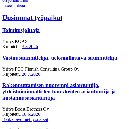
on johtaminen
Lisää uutisia
Uusimmat työpaikat
Toimitusjohtaja
Yritys
KOAS
Kirjoitettu
3.8.2026
Vastuusuunnittelija, tietomallintava suunnittelija
Yritys
FCG Finnish Consulting Group Oy
Kirjoitettu
20.7.2026
Rakennuttamisen nuorempi asiantuntija,
yhteistoiminnallisten hankkeiden asiantuntija ja
kustannusasiantuntija
Yritys
Boost Brothers Oy
Kirjoitettu
18.6.2026
Kaikki avoimet työpaikat