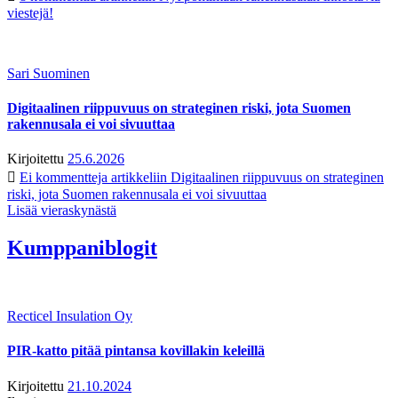
viestejä!
Sari Suominen
Digitaalinen riippuvuus on strateginen riski, jota Suomen
rakennusala ei voi sivuuttaa
Kirjoitettu
25.6.2026
Ei kommentteja
artikkeliin Digitaalinen riippuvuus on strateginen
riski, jota Suomen rakennusala ei voi sivuuttaa
Lisää vieraskynästä
Kumppaniblogit
Recticel Insulation Oy
PIR-katto pitää pintansa kovillakin keleillä
Kirjoitettu
21.10.2024