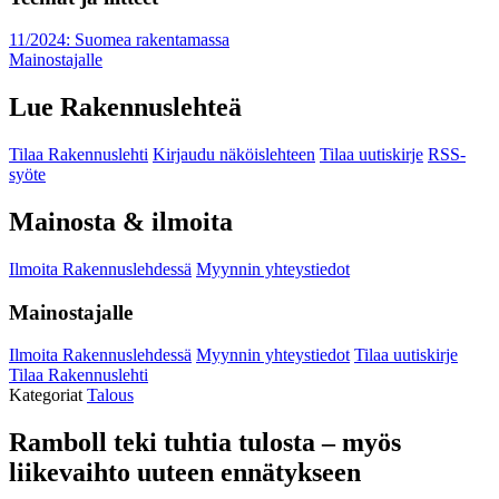
11/2024: Suomea rakentamassa
Mainostajalle
Lue Rakennuslehteä
Tilaa Rakennuslehti
Kirjaudu näköislehteen
Tilaa uutiskirje
RSS-
syöte
Mainosta & ilmoita
Ilmoita Rakennuslehdessä
Myynnin yhteystiedot
Mainostajalle
Ilmoita Rakennuslehdessä
Myynnin yhteystiedot
Tilaa uutiskirje
Tilaa Rakennuslehti
Kategoriat
Talous
Ramboll teki tuhtia tulosta – myös
liikevaihto uuteen ennätykseen