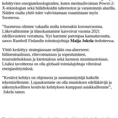
kehittyvien energiateknologioiden, kuten merituulivoiman Power-2-
X-teknologian sekä hiilidioksidin talteenoton ja varastoinnin alueilla.
Näiden osalta yhtiö tulee vahvistamaan osaamistaan myös
Suomessa.
”Suomessa olimme vakaalla uralla toisenakin koronavuonna.
Liikevaihtomme ja tilauskantamme kasvoivat vuonna 2021
edellisvuoteen verrattuna. Nyt haemme parempaa kannattavuutta,
sanoo Ramboll Finlandin toimitusjohtaja
Maija Jokela
tiedotteessa.
Yhtiö keskittyy strategiassaan neljään osa-alueeseen:
hiilineutraalisuus, elinvoimaisuus ja sopeutuminen,
resurssitehokkuus ja kiertotalous sekä luonnon monimuotoisuus.
Lisäksi tavoitteena on olla globaali toimialajohtaja vihreässä
energiasiirtymässä.
”Kestävä kehitys on ohjenuora ja suunnannäyttäjä kaikelle
tekemisellemme. Lupauksemme on olla muutoksen edelläkävijä ja
näkemyksellinen kestävän kehityksen kumppani asiakkaillemme”,
Jokela sanoo.