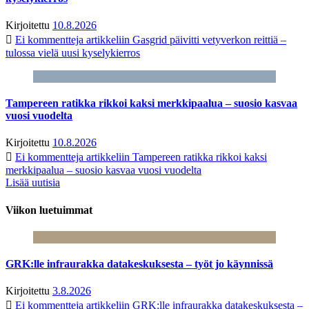
Kirjoitettu
10.8.2026
Ei kommentteja
artikkeliin Gasgrid päivitti vetyverkon reittiä –
tulossa vielä uusi kyselykierros
Tampereen ratikka rikkoi kaksi merkkipaalua – suosio kasvaa
vuosi vuodelta
Kirjoitettu
10.8.2026
Ei kommentteja
artikkeliin Tampereen ratikka rikkoi kaksi
merkkipaalua – suosio kasvaa vuosi vuodelta
Lisää uutisia
Viikon luetuimmat
GRK:lle infraurakka datakeskuksesta – työt jo käynnissä
Kirjoitettu
3.8.2026
Ei kommentteja
artikkeliin GRK:lle infraurakka datakeskuksesta –