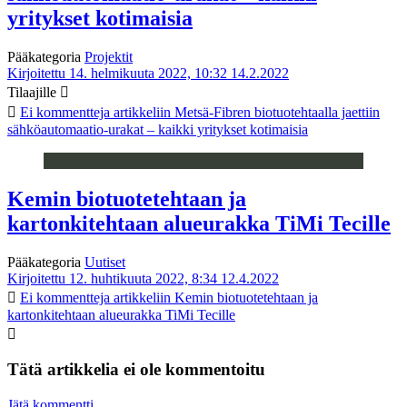
yritykset kotimaisia
Pääkategoria
Projektit
Kirjoitettu 14. helmikuuta 2022, 10:32
14.2.2022
Tilaajille
Ei kommentteja
artikkeliin Metsä-Fibren biotuotehtaalla jaettiin
sähköautomaatio-urakat – kaikki yritykset kotimaisia
Kemin biotuotetehtaan ja
kartonkitehtaan alueurakka TiMi Tecille
Pääkategoria
Uutiset
Kirjoitettu 12. huhtikuuta 2022, 8:34
12.4.2022
Ei kommentteja
artikkeliin Kemin biotuotetehtaan ja
kartonkitehtaan alueurakka TiMi Tecille
Tätä artikkelia ei ole kommentoitu
Jätä kommentti