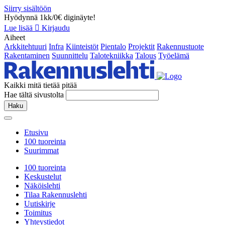
Siirry sisältöön
Hyödynnä 1kk/0€ diginäyte!
Lue lisää
Kirjaudu
Aiheet
Arkkitehtuuri
Infra
Kiinteistöt
Pientalo
Projektit
Rakennustuote
Rakentaminen
Suunnittelu
Talotekniikka
Talous
Työelämä
Kaikki mitä tietää pitää
Hae tältä sivustolta
Haku
Etusivu
100 tuoreinta
Suurimmat
100 tuoreinta
Keskustelut
Näköislehti
Tilaa Rakennuslehti
Uutiskirje
Toimitus
Yhteystiedot