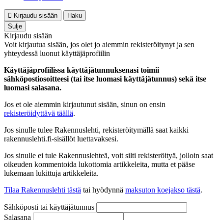
Kirjaudu sisään
Haku
Sulje
Kirjaudu sisään
Voit kirjautua sisään, jos olet jo aiemmin rekisteröitynyt ja sen
yhteydessä luonut käyttäjäprofiilin
Käyttäjäprofiilissa käyttäjätunnuksenasi toimii
sähköpostiosoitteesi (tai itse luomasi käyttäjätunnus) sekä itse
luomasi salasana.
Jos et ole aiemmin kirjautunut sisään, sinun on ensin
rekisteröidyttävä täällä
.
Jos sinulle tulee Rakennuslehti, rekisteröitymällä saat kaikki
rakennuslehti.fi-sisällöt luettavaksesi.
Jos sinulle ei tule Rakennuslehteä, voit silti rekisteröityä, jolloin saat
oikeuden kommentoida lukottomia artikkeleita, mutta et pääse
lukemaan lukittuja artikkeleita.
Tilaa Rakennuslehti tästä
tai hyödynnä
maksuton koejakso tästä
.
Sähköposti tai käyttäjätunnus
Salasana