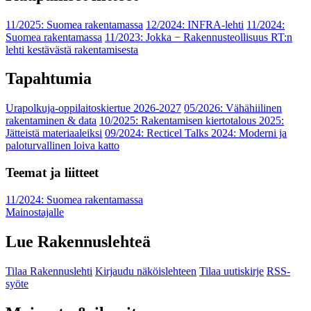
11/2025: Suomea rakentamassa
12/2024: INFRA-lehti
11/2024:
Suomea rakentamassa
11/2023: Jokka − Rakennusteollisuus RT:n
lehti kestävästä rakentamisesta
Tapahtumia
Urapolkuja-oppilaitoskiertue 2026-2027
05/2026: Vähähiilinen
rakentaminen & data
10/2025: Rakentamisen kiertotalous 2025:
Jätteistä materiaaleiksi
09/2024: Recticel Talks 2024: Moderni ja
paloturvallinen loiva katto
Teemat ja liitteet
11/2024: Suomea rakentamassa
Mainostajalle
Lue Rakennuslehteä
Tilaa Rakennuslehti
Kirjaudu näköislehteen
Tilaa uutiskirje
RSS-
syöte