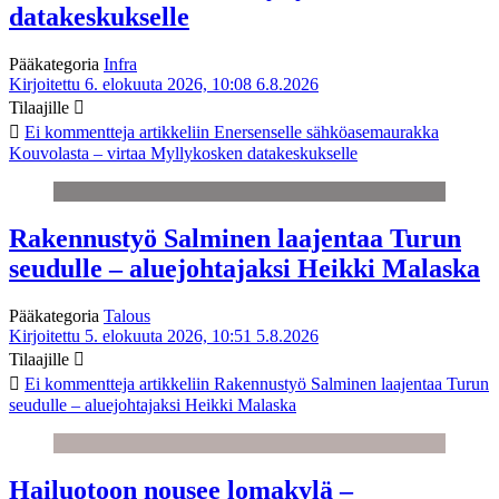
datakeskukselle
Pääkategoria
Infra
Kirjoitettu 6. elokuuta 2026, 10:08
6.8.2026
Tilaajille
Ei kommentteja
artikkeliin Enersenselle sähköasemaurakka
Kouvolasta – virtaa Myllykosken datakeskukselle
Rakennustyö Salminen laajentaa Turun
seudulle – aluejohtajaksi Heikki Malaska
Pääkategoria
Talous
Kirjoitettu 5. elokuuta 2026, 10:51
5.8.2026
Tilaajille
Ei kommentteja
artikkeliin Rakennustyö Salminen laajentaa Turun
seudulle – aluejohtajaksi Heikki Malaska
Hailuotoon nousee lomakylä –