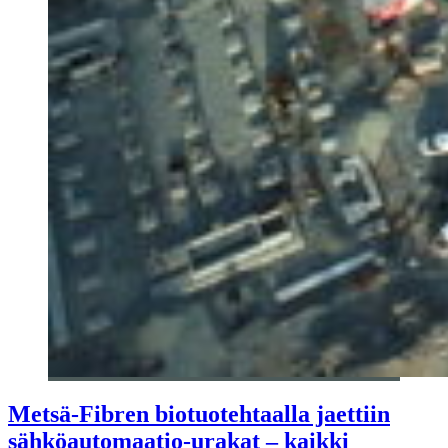
Metsä-Fibren biotuotehtaalla jaettiin
sähköautomaatio-urakat – kaikki