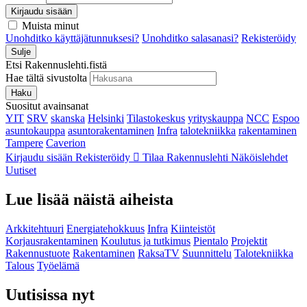
Kirjaudu sisään
Muista minut
Unohditko käyttäjätunnuksesi?
Unohditko salasanasi?
Rekisteröidy
Sulje
Etsi Rakennuslehti.fistä
Hae tältä sivustolta
Haku
Suositut avainsanat
YIT
SRV
skanska
Helsinki
Tilastokeskus
yrityskauppa
NCC
Espoo
asuntokauppa
asuntorakentaminen
Infra
talotekniikka
rakentaminen
Tampere
Caverion
Kirjaudu sisään
Rekisteröidy
Tilaa Rakennuslehti
Näköislehdet
Uutiset
Lue lisää näistä aiheista
Arkkitehtuuri
Energiatehokkuus
Infra
Kiinteistöt
Korjausrakentaminen
Koulutus ja tutkimus
Pientalo
Projektit
Rakennustuote
Rakentaminen
RaksaTV
Suunnittelu
Talotekniikka
Talous
Työelämä
Uutisissa nyt