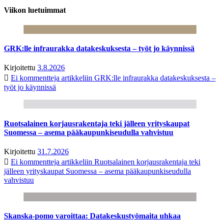
Viikon luetuimmat
GRK:lle infraurakka datakeskuksesta – työt jo käynnissä
Kirjoitettu
3.8.2026
Ei kommentteja
artikkeliin GRK:lle infraurakka datakeskuksesta –
työt jo käynnissä
Ruotsalainen korjausrakentaja teki jälleen yrityskaupat
Suomessa – asema pääkaupunkiseudulla vahvistuu
Kirjoitettu
31.7.2026
Ei kommentteja
artikkeliin Ruotsalainen korjausrakentaja teki
jälleen yrityskaupat Suomessa – asema pääkaupunkiseudulla
vahvistuu
Skanska-pomo varoittaa: Datakeskustyömaita uhkaa