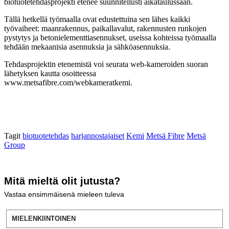
biotuotetehdasprojekti etenee suunnitellusti aikataulussaan.
Tällä hetkellä työmaalla ovat edustettuina sen lähes kaikki
työvaiheet: maanrakennus, paikallavalut, rakennusten runkojen
pystytys ja betonielementtiasennukset, useissa kohteissa työmaalla
tehdään mekaanisia asennuksia ja sähköasennuksia.
Tehdasprojektin etenemistä voi seurata web-kameroiden suoran
lähetyksen kautta osoitteessa
www.metsafibre.com/webkameratkemi.
Tagit
biotuotetehdas
harjannostajaiset
Kemi
Metsä Fibre
Metsä
Group
Mitä mieltä olit jutusta?
Vastaa ensimmäisenä mieleen tuleva
MIELENKIINTOINEN