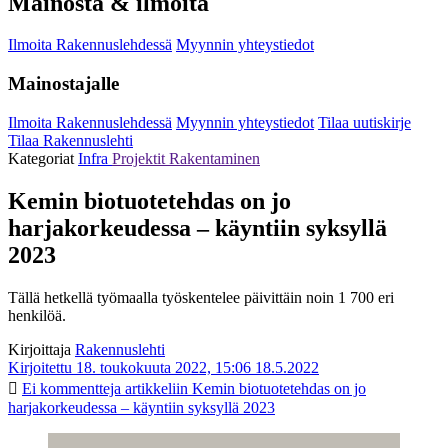
Mainosta & ilmoita
Ilmoita Rakennuslehdessä
Myynnin yhteystiedot
Mainostajalle
Ilmoita Rakennuslehdessä
Myynnin yhteystiedot
Tilaa uutiskirje
Tilaa Rakennuslehti
Kategoriat
Infra
Projektit
Rakentaminen
Kemin biotuotetehdas on jo
harjakorkeudessa – käyntiin syksyllä
2023
Tällä hetkellä työmaalla työskentelee päivittäin noin 1 700 eri
henkilöä.
Kirjoittaja
Rakennuslehti
Kirjoitettu 18. toukokuuta 2022, 15:06
18.5.2022
Ei kommentteja
artikkeliin Kemin biotuotetehdas on jo
harjakorkeudessa – käyntiin syksyllä 2023