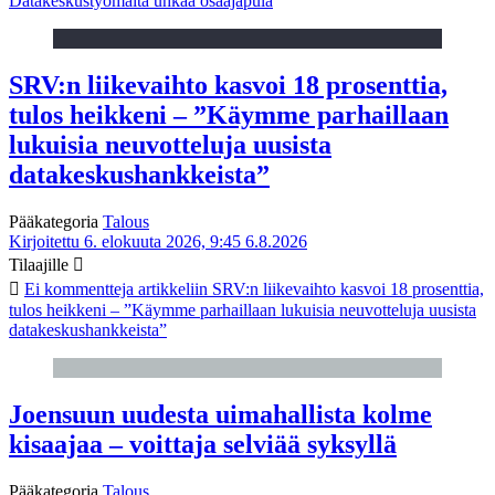
Datakeskustyömaita uhkaa osaajapula
SRV:n liikevaihto kasvoi 18 prosenttia,
tulos heikkeni – ”Käymme parhaillaan
lukuisia neuvotteluja uusista
datakeskushankkeista”
Pääkategoria
Talous
Kirjoitettu 6. elokuuta 2026, 9:45
6.8.2026
Tilaajille
Ei kommentteja
artikkeliin SRV:n liikevaihto kasvoi 18 prosenttia,
tulos heikkeni – ”Käymme parhaillaan lukuisia neuvotteluja uusista
datakeskushankkeista”
Joensuun uudesta uimahallista kolme
kisaajaa – voittaja selviää syksyllä
Pääkategoria
Talous