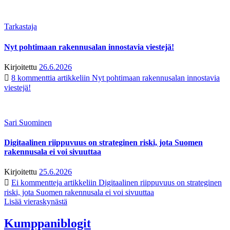
Tarkastaja
Nyt pohtimaan rakennusalan innostavia viestejä!
Kirjoitettu
26.6.2026
8 kommenttia
artikkeliin Nyt pohtimaan rakennusalan innostavia
viestejä!
Sari Suominen
Digitaalinen riippuvuus on strateginen riski, jota Suomen
rakennusala ei voi sivuuttaa
Kirjoitettu
25.6.2026
Ei kommentteja
artikkeliin Digitaalinen riippuvuus on strateginen
riski, jota Suomen rakennusala ei voi sivuuttaa
Lisää vieraskynästä
Kumppaniblogit