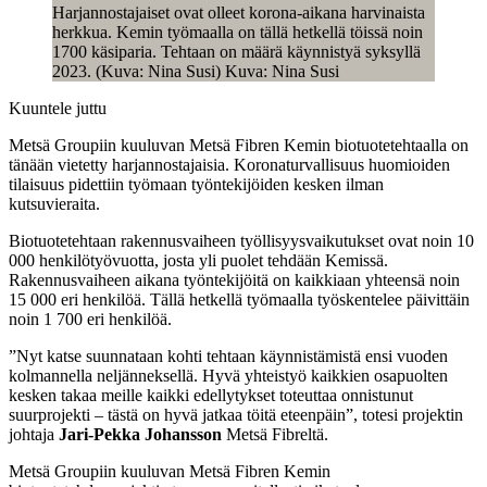
Harjannostajaiset ovat olleet korona-aikana harvinaista
herkkua. Kemin työmaalla on tällä hetkellä töissä noin
1700 käsiparia. Tehtaan on määrä käynnistyä syksyllä
2023. (Kuva: Nina Susi) Kuva: Nina Susi
Kuuntele juttu
Metsä Groupiin kuuluvan Metsä Fibren Kemin biotuotetehtaalla on
tänään vietetty harjannostajaisia. Koronaturvallisuus huomioiden
tilaisuus pidettiin työmaan työntekijöiden kesken ilman
kutsuvieraita.
Biotuotetehtaan rakennusvaiheen työllisyysvaikutukset ovat noin 10
000 henkilötyövuotta, josta yli puolet tehdään Kemissä.
Rakennusvaiheen aikana työntekijöitä on kaikkiaan yhteensä noin
15 000 eri henkilöä. Tällä hetkellä työmaalla työskentelee päivittäin
noin 1 700 eri henkilöä.
”Nyt katse suunnataan kohti tehtaan käynnistämistä ensi vuoden
kolmannella neljänneksellä. Hyvä yhteistyö kaikkien osapuolten
kesken takaa meille kaikki edellytykset toteuttaa onnistunut
suurprojekti – tästä on hyvä jatkaa töitä eteenpäin”, totesi projektin
johtaja
Jari-Pekka Johansson
Metsä Fibreltä.
Metsä Groupiin kuuluvan Metsä Fibren Kemin