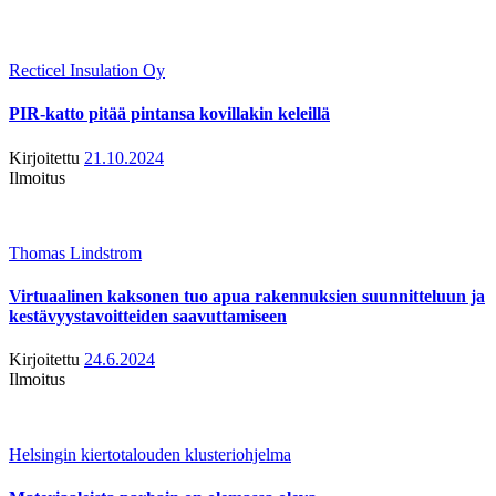
Recticel Insulation Oy
PIR-katto pitää pintansa kovillakin keleillä
Kirjoitettu
21.10.2024
Ilmoitus
Thomas Lindstrom
Virtuaalinen kaksonen tuo apua rakennuksien suunnitteluun ja
kestävyystavoitteiden saavuttamiseen
Kirjoitettu
24.6.2024
Ilmoitus
Helsingin kiertotalouden klusteriohjelma