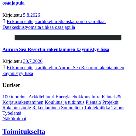
osaajapula
Kirjoitettu
5.8.2026
Ei kommentteja
artikkeliin Skanska-pomo varoittaa:
Datakeskustyömaita uhkaa osaajapula
Aurora Sea Resortin rakentaminen käynnistyy Iissä
Kirjoitettu
30.7.2026
Ei kommentteja
artikkeliin Aurora Sea Resortin rakentaminen
käynnistyy Iissä
Uutiset
100 tuoreinta
Arkkitehtuuri
Energiatehokkuus
Infra
Kiinteistöt
Korjausrakentaminen
Koulutus ja tutkimus
Pientalo
Projektit
Rakennustuote
Rakentaminen
Suunnittelu
Talotekniikka
Talous
Työelämä
Näkökulmat
Toimitukselta