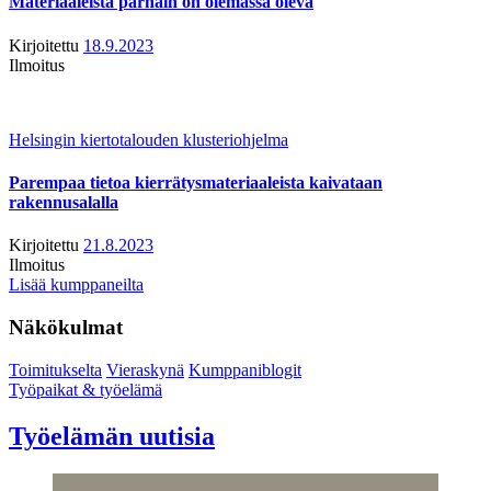
Materiaaleista parhain on olemassa oleva
Kirjoitettu
18.9.2023
Ilmoitus
Helsingin kiertotalouden klusteriohjelma
Parempaa tietoa kierrätysmateriaaleista kaivataan
rakennusalalla
Kirjoitettu
21.8.2023
Ilmoitus
Lisää kumppaneilta
Näkökulmat
Toimitukselta
Vieraskynä
Kumppaniblogit
Työpaikat & työelämä
Työelämän uutisia