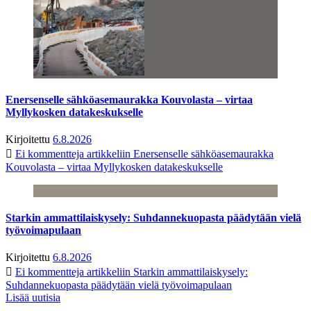
Enersenselle sähköasemaurakka Kouvolasta – virtaa
Myllykosken datakeskukselle
Kirjoitettu
6.8.2026
Ei kommentteja
artikkeliin Enersenselle sähköasemaurakka
Kouvolasta – virtaa Myllykosken datakeskukselle
Starkin ammattilaiskysely: Suhdannekuopasta päädytään vielä
työvoimapulaan
Kirjoitettu
6.8.2026
Ei kommentteja
artikkeliin Starkin ammattilaiskysely:
Suhdannekuopasta päädytään vielä työvoimapulaan
Lisää uutisia