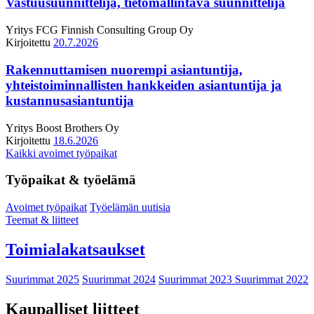
Vastuusuunnittelija, tietomallintava suunnittelija
Yritys
FCG Finnish Consulting Group Oy
Kirjoitettu
20.7.2026
Rakennuttamisen nuorempi asiantuntija,
yhteistoiminnallisten hankkeiden asiantuntija ja
kustannusasiantuntija
Yritys
Boost Brothers Oy
Kirjoitettu
18.6.2026
Kaikki avoimet työpaikat
Työpaikat & työelämä
Avoimet työpaikat
Työelämän uutisia
Teemat & liitteet
Toimialakatsaukset
Suurimmat 2025
Suurimmat 2024
Suurimmat 2023
Suurimmat 2022
Kaupalliset liitteet