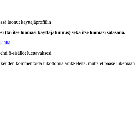
ssä luonut käyttäjäprofiilin
i (tai itse luomasi käyttäjätunnus) sekä itse luomasi salasana.
täällä
.
hti.fi-sisällöt luettavaksesi.
at oikeuden kommentoida lukottomia artikkeleita, mutta et pääse lukemaan l