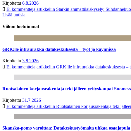
Kirjoitettu
6.8.2026
Ei kommentteja
artikkeliin Starkin ammattilaiskysely: Suhdanneku
Lisää uutisia
Viikon luetuimmat
GRK:lle infraurakka datakeskuksesta – työt jo käynnissä
Kirjoitettu
3.8.2026
Ei kommentteja
artikkeliin GRK:lle infraurakka datakeskuksesta – t
Ruotsalainen korjausrakentaja teki jälleen yrityskaupat Suome
Kirjoitettu
31.7.2026
Ei kommentteja
artikkeliin Ruotsalainen korjausrakentaja teki jäl
Skanska-pomo varoittaa: Datakeskustyömaita uhkaa osaajapula