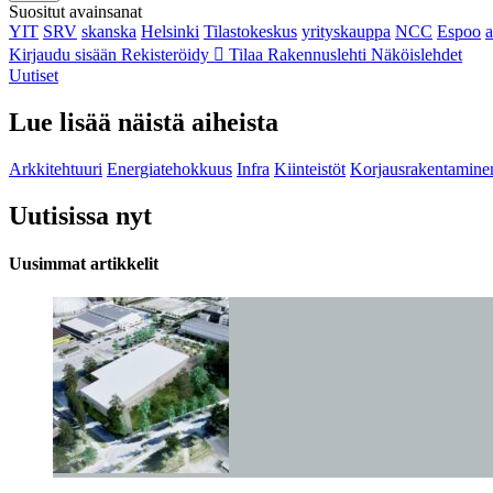
Suositut avainsanat
YIT
SRV
skanska
Helsinki
Tilastokeskus
yrityskauppa
NCC
Espoo
Kirjaudu sisään
Rekisteröidy
Tilaa Rakennuslehti
Näköislehdet
Uutiset
Lue lisää näistä aiheista
Arkkitehtuuri
Energiatehokkuus
Infra
Kiinteistöt
Korjausrakentamine
Uutisissa nyt
Uusimmat artikkelit