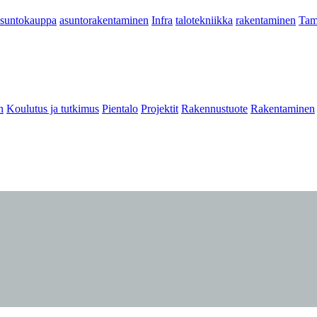
asuntokauppa
asuntorakentaminen
Infra
talotekniikka
rakentaminen
Tam
n
Koulutus ja tutkimus
Pientalo
Projektit
Rakennustuote
Rakentaminen