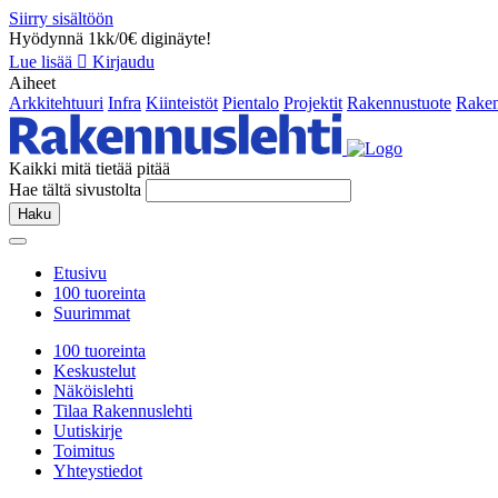
Siirry sisältöön
Hyödynnä 1kk/0€ diginäyte!
Lue lisää
Kirjaudu
Aiheet
Arkkitehtuuri
Infra
Kiinteistöt
Pientalo
Projektit
Rakennustuote
Raken
Kaikki mitä tietää pitää
Hae tältä sivustolta
Haku
Etusivu
100 tuoreinta
Suurimmat
100 tuoreinta
Keskustelut
Näköislehti
Tilaa Rakennuslehti
Uutiskirje
Toimitus
Yhteystiedot