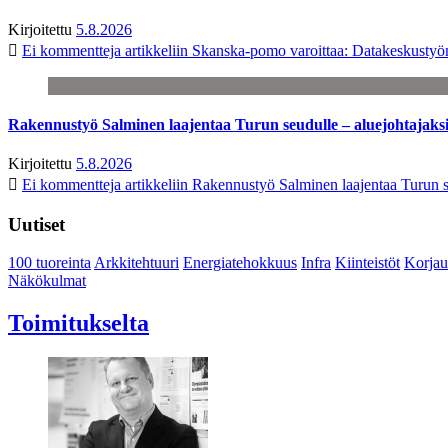
Kirjoitettu
5.8.2026
Ei kommentteja
artikkeliin Skanska-pomo varoittaa: Datakeskustyö
Rakennustyö Salminen laajentaa Turun seudulle – aluejohtajaks
Kirjoitettu
5.8.2026
Ei kommentteja
artikkeliin Rakennustyö Salminen laajentaa Turun s
Uutiset
100 tuoreinta
Arkkitehtuuri
Energiatehokkuus
Infra
Kiinteistöt
Korjau
Näkökulmat
Toimitukselta