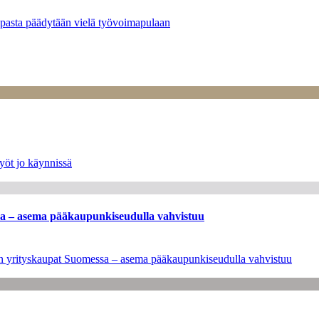
opasta päädytään vielä työvoimapulaan
yöt jo käynnissä
ssa – asema pääkaupunkiseudulla vahvistuu
leen yrityskaupat Suomessa – asema pääkaupunkiseudulla vahvistuu