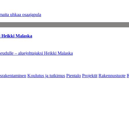
maita uhkaa osaajapula
i Heikki Malaska
eudulle – aluejohtajaksi Heikki Malaska
srakentaminen
Koulutus ja tutkimus
Pientalo
Projektit
Rakennustuote
R