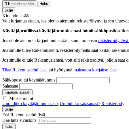
Kirjaudu sisään
Haku
Sulje
Kirjaudu sisään
Voit kirjautua sisään, jos olet jo aiemmin rekisteröitynyt ja sen yhteyde
Käyttäjäprofiilissa käyttäjätunnuksenasi toimii sähköpostiosoittees
Jos et ole aiemmin kirjautunut sisään, sinun on ensin
rekisteröidyttävä 
Jos sinulle tulee Rakennuslehti, rekisteröitymällä saat kaikki rakennusle
Jos sinulle ei tule Rakennuslehteä, voit silti rekisteröityä, jolloin sa
Tilaa Rakennuslehti tästä
tai hyödynnä
maksuton koejakso tästä
.
Sähköposti tai käyttäjätunnus
Salasana
Kirjaudu sisään
Muista minut
Unohditko käyttäjätunnuksesi?
Unohditko salasanasi?
Rekisteröidy
Sulje
Etsi Rakennuslehti.fistä
Hae tältä sivustolta
Haku