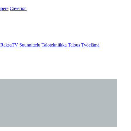
pere
Caverion
RaksaTV
Suunnittelu
Talotekniikka
Talous
Työelämä