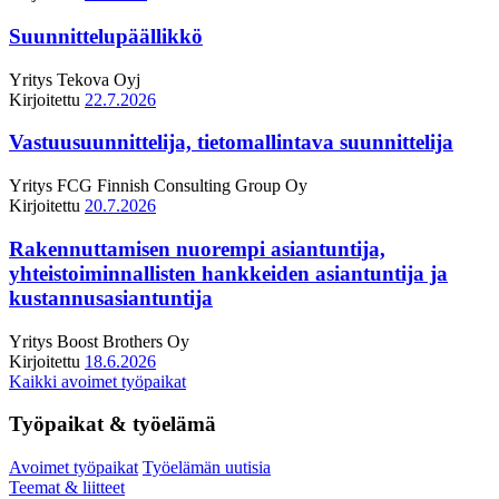
Suunnittelupäällikkö
Yritys
Tekova Oyj
Kirjoitettu
22.7.2026
Vastuusuunnittelija, tietomallintava suunnittelija
Yritys
FCG Finnish Consulting Group Oy
Kirjoitettu
20.7.2026
Rakennuttamisen nuorempi asiantuntija,
yhteistoiminnallisten hankkeiden asiantuntija ja
kustannusasiantuntija
Yritys
Boost Brothers Oy
Kirjoitettu
18.6.2026
Kaikki avoimet työpaikat
Työpaikat & työelämä
Avoimet työpaikat
Työelämän uutisia
Teemat & liitteet