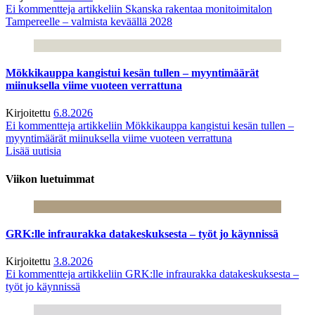
Ei kommentteja
artikkeliin Skanska rakentaa monitoimitalon
Tampereelle – valmista keväällä 2028
Mökkikauppa kangistui kesän tullen – myyntimäärät
miinuksella viime vuoteen verrattuna
Kirjoitettu
6.8.2026
Ei kommentteja
artikkeliin Mökkikauppa kangistui kesän tullen –
myyntimäärät miinuksella viime vuoteen verrattuna
Lisää uutisia
Viikon luetuimmat
GRK:lle infraurakka datakeskuksesta – työt jo käynnissä
Kirjoitettu
3.8.2026
Ei kommentteja
artikkeliin GRK:lle infraurakka datakeskuksesta –
työt jo käynnissä