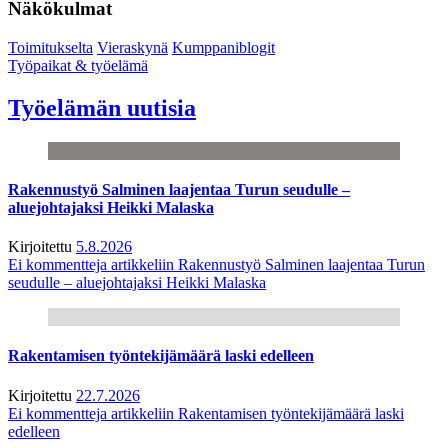
Näkökulmat
Toimitukselta
Vieraskynä
Kumppaniblogit
Työpaikat & työelämä
Työelämän uutisia
Rakennustyö Salminen laajentaa Turun seudulle –
aluejohtajaksi Heikki Malaska
Kirjoitettu
5.8.2026
Ei kommentteja
artikkeliin Rakennustyö Salminen laajentaa Turun
seudulle – aluejohtajaksi Heikki Malaska
Rakentamisen työntekijämäärä laski edelleen
Kirjoitettu
22.7.2026
Ei kommentteja
artikkeliin Rakentamisen työntekijämäärä laski
edelleen