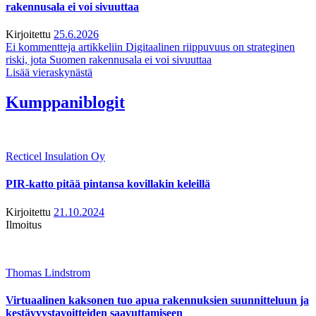
rakennusala ei voi sivuuttaa
Kirjoitettu
25.6.2026
Ei kommentteja
artikkeliin Digitaalinen riippuvuus on strateginen
riski, jota Suomen rakennusala ei voi sivuuttaa
Lisää vieraskynästä
Kumppaniblogit
Recticel Insulation Oy
PIR-katto pitää pintansa kovillakin keleillä
Kirjoitettu
21.10.2024
Ilmoitus
Thomas Lindstrom
Virtuaalinen kaksonen tuo apua rakennuksien suunnitteluun ja
kestävyystavoitteiden saavuttamiseen