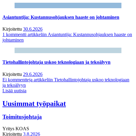
Asiantuntija: Kustannusohjauksen haaste on johtaminen
Kirjoitettu
30.6.2026
1 kommentti
artikkeliin Asiantuntija: Kustannusohjauksen haaste on
johtaminen
Tietohallintojohtaja uskoo teknologiaan ja tekoälyyn
Kirjoitettu
29.6.2026
Ei kommentteja
artikkeliin Tietohallintojohtaja uskoo teknologiaan
ja tekoälyyn
Lisää uutisia
Uusimmat työpaikat
Toimitusjohtaja
Yritys
KOAS
Kirjoitettu
3.8.2026