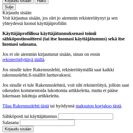
Kirjaudu sisään
Haku
Sulje
Kirjaudu sisään
Voit kirjautua sisään, jos olet jo aiemmin rekisteröitynyt ja sen
yhteydessä luonut käyttäjäprofiilin
Käyttäjäprofiilissa käyttäjätunnuksenasi toimii
sähköpostiosoitteesi (tai itse luomasi käyttäjätunnus) sekä itse
luomasi salasana.
Jos et ole aiemmin kirjautunut sisään, sinun on ensin
rekisteröidyttävä täällä
.
Jos sinulle tulee Rakennuslehti, rekisteröitymällä saat kaikki
rakennuslehti.fi-sisällöt luettavaksesi.
Jos sinulle ei tule Rakennuslehteä, voit silti rekisteröityä, jolloin saat
oikeuden kommentoida lukottomia artikkeleita, mutta et pääse
lukemaan lukittuja artikkeleita.
Tilaa Rakennuslehti tästä
tai hyödynnä
maksuton koejakso tästä
.
Sähköposti tai käyttäjätunnus
Salasana
Kirjaudu sisään