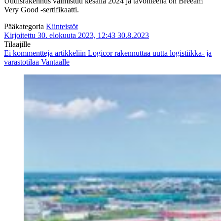
Uudisrakennus valmistuu kesällä 2024 ja tavoitteena on Breeam
Very Good -sertifikaatti.
Pääkategoria
Kiinteistöt
Kirjoitettu 30. elokuuta 2023, 12:43
30.8.2023
Tilaajille
Ei kommentteja
artikkeliin Logicor rakennuttaa uutta logistiikka- ja
varastotilaa Vantaalle