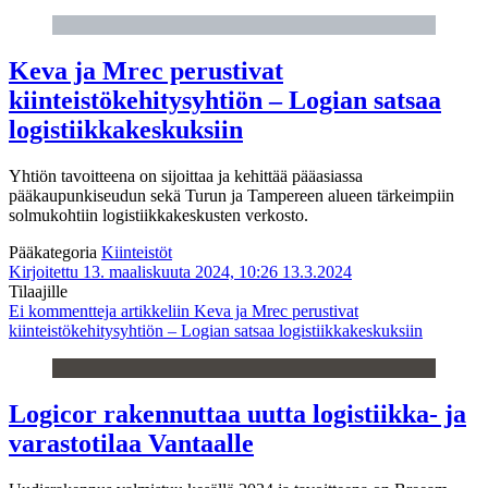
Keva ja Mrec perustivat
kiinteistökehitysyhtiön – Logian satsaa
logistiikkakeskuksiin
Yhtiön tavoitteena on sijoittaa ja kehittää pääasiassa
pääkaupunkiseudun sekä Turun ja Tampereen alueen tärkeimpiin
solmukohtiin logistiikkakeskusten verkosto.
Pääkategoria
Kiinteistöt
Kirjoitettu 13. maaliskuuta 2024, 10:26
13.3.2024
Tilaajille
Ei kommentteja
artikkeliin Keva ja Mrec perustivat
kiinteistökehitysyhtiön – Logian satsaa logistiikkakeskuksiin
Logicor rakennuttaa uutta logistiikka- ja
varastotilaa Vantaalle