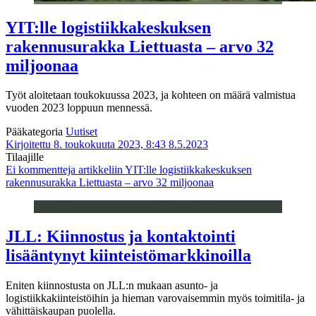
YIT:lle logistiikkakeskuksen
rakennusurakka Liettuasta – arvo 32
miljoonaa
Työt aloitetaan toukokuussa 2023, ja kohteen on määrä valmistua
vuoden 2023 loppuun mennessä.
Pääkategoria
Uutiset
Kirjoitettu 8. toukokuuta 2023, 8:43
8.5.2023
Tilaajille
Ei kommentteja
artikkeliin YIT:lle logistiikkakeskuksen
rakennusurakka Liettuasta – arvo 32 miljoonaa
JLL: Kiinnostus ja kontaktointi
lisääntynyt kiinteistömarkkinoilla
Eniten kiinnostusta on JLL:n mukaan asunto- ja
logistiikkakiinteistöihin ja hieman varovaisemmin myös toimitila- ja
vähittäiskaupan puolella.