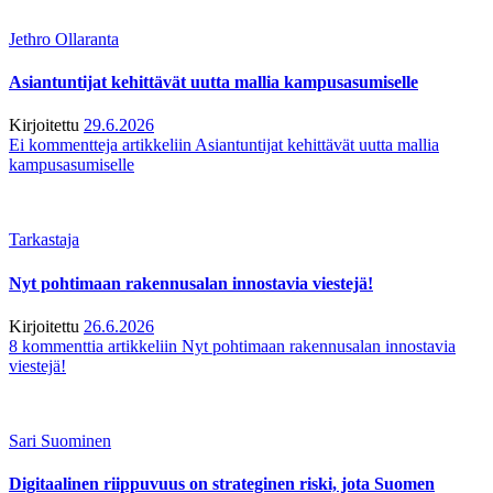
Jethro Ollaranta
Asiantuntijat kehittävät uutta mallia kampusasumiselle
Kirjoitettu
29.6.2026
Ei kommentteja
artikkeliin Asiantuntijat kehittävät uutta mallia
kampusasumiselle
Tarkastaja
Nyt pohtimaan rakennusalan innostavia viestejä!
Kirjoitettu
26.6.2026
8 kommenttia
artikkeliin Nyt pohtimaan rakennusalan innostavia
viestejä!
Sari Suominen
Digitaalinen riippuvuus on strateginen riski, jota Suomen