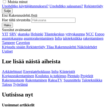
Muista minut
Unohditko käyttäjätunnuksesi?
Unohditko salasanasi?
Rekisteröidy
Sulje
Etsi Rakennuslehti.fistä
Hae tältä sivustolta
Haku
Suositut avainsanat
YIT
SRV
skanska
Helsinki
Tilastokeskus
yrityskauppa
NCC
Espoo
asuntokauppa
asuntorakentaminen
Infra
talotekniikka
rakentaminen
Tampere
Caverion
Kirjaudu sisään
Rekisteröidy
Tilaa Rakennuslehti
Näköislehdet
Uutiset
Lue lisää näistä aiheista
Arkkitehtuuri
Energiatehokkuus
Infra
Kiinteistöt
Korjausrakentaminen
Koulutus ja tutkimus
Pientalo
Projektit
Rakennustuote
Rakentaminen
RaksaTV
Suunnittelu
Talotekniikka
Talous
Työelämä
Uutisissa nyt
Uusimmat artikkelit