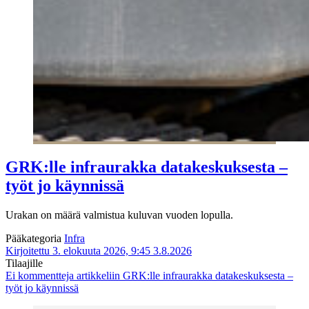
GRK:lle infraurakka datakeskuksesta –
työt jo käynnissä
Urakan on määrä valmistua kuluvan vuoden lopulla.
Pääkategoria
Infra
Kirjoitettu 3. elokuuta 2026, 9:45
3.8.2026
Tilaajille
Ei kommentteja
artikkeliin GRK:lle infraurakka datakeskuksesta –
työt jo käynnissä