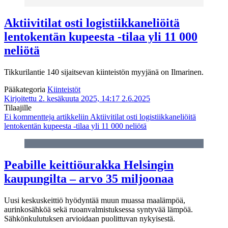
Aktiivitilat osti logistiikkaneliöitä
lentokentän kupeesta -tilaa yli 11 000
neliötä
Tikkurilantie 140 sijaitsevan kiinteistön myyjänä on Ilmarinen.
Pääkategoria
Kiinteistöt
Kirjoitettu 2. kesäkuuta 2025, 14:17
2.6.2025
Tilaajille
Ei kommentteja
artikkeliin Aktiivitilat osti logistiikkaneliöitä
lentokentän kupeesta -tilaa yli 11 000 neliötä
Peabille keittiöurakka Helsingin
kaupungilta – arvo 35 miljoonaa
Uusi keskuskeittiö hyödyntää muun muassa maalämpöä,
aurinkosähköä sekä ruoanvalmistuksessa syntyvää lämpöä.
Sähkönkulutuksen arvioidaan puolittuvan nykyisestä.