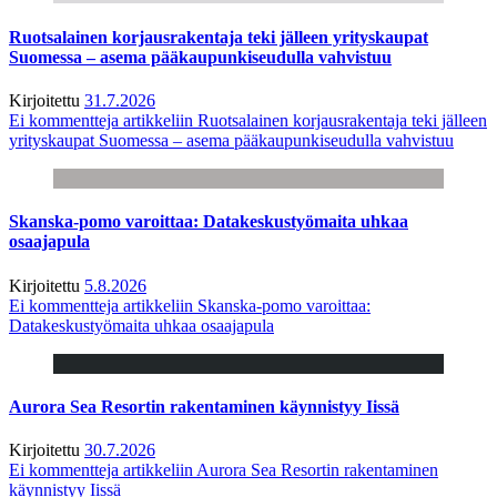
Ruotsalainen korjausrakentaja teki jälleen yrityskaupat
Suomessa – asema pääkaupunkiseudulla vahvistuu
Kirjoitettu
31.7.2026
Ei kommentteja
artikkeliin Ruotsalainen korjausrakentaja teki jälleen
yrityskaupat Suomessa – asema pääkaupunkiseudulla vahvistuu
Skanska-pomo varoittaa: Datakeskustyömaita uhkaa
osaajapula
Kirjoitettu
5.8.2026
Ei kommentteja
artikkeliin Skanska-pomo varoittaa:
Datakeskustyömaita uhkaa osaajapula
Aurora Sea Resortin rakentaminen käynnistyy Iissä
Kirjoitettu
30.7.2026
Ei kommentteja
artikkeliin Aurora Sea Resortin rakentaminen
käynnistyy Iissä