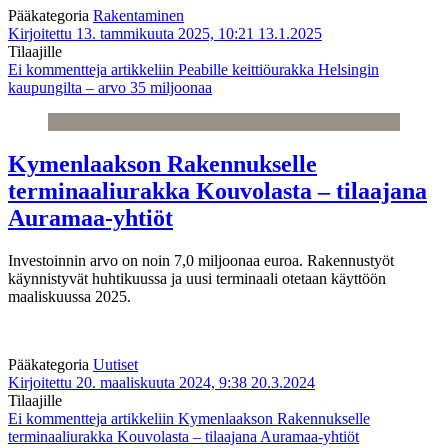
Pääkategoria
Rakentaminen
Kirjoitettu 13. tammikuuta 2025, 10:21
13.1.2025
Tilaajille
Ei kommentteja
artikkeliin Peabille keittiöurakka Helsingin
kaupungilta – arvo 35 miljoonaa
Kymenlaakson Rakennukselle
terminaaliurakka Kouvolasta – tilaajana
Auramaa-yhtiöt
Investoinnin arvo on noin 7,0 miljoonaa euroa. Rakennustyöt
käynnistyvät huhtikuussa ja uusi terminaali otetaan käyttöön
maaliskuussa 2025.
Pääkategoria
Uutiset
Kirjoitettu 20. maaliskuuta 2024, 9:38
20.3.2024
Tilaajille
Ei kommentteja
artikkeliin Kymenlaakson Rakennukselle
terminaaliurakka Kouvolasta – tilaajana Auramaa-yhtiöt