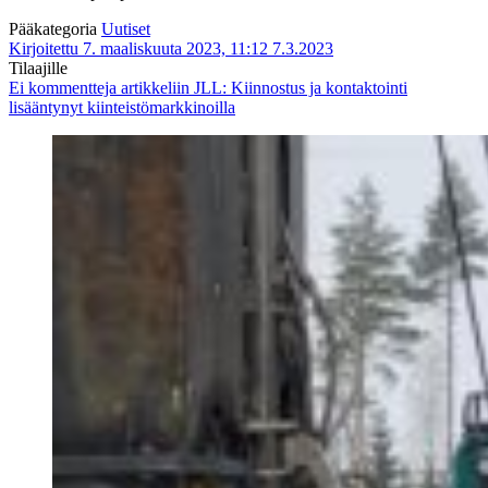
Pääkategoria
Uutiset
Kirjoitettu 7. maaliskuuta 2023, 11:12
7.3.2023
Tilaajille
Ei kommentteja
artikkeliin JLL: Kiinnostus ja kontaktointi
lisääntynyt kiinteistömarkkinoilla