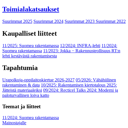
Toimialakatsaukset
Suurimmat 2025
Suurimmat 2024
Suurimmat 2023
Suurimmat 2022
Kaupalliset liitteet
11/2025: Suomea rakentamassa
12/2024: INFRA-lehti
11/2024:
Suomea rakentamassa
11/2023: Jokka − Rakennusteollisuus RT:n
lehti kestävästä rakentamisesta
Tapahtumia
Urapolkuja-oppilaitoskiertue 2026-2027
05/2026: Vähähiilinen
rakentaminen & data
10/2025: Rakentamisen kiertotalous 2025:
Jätteistä materiaaleiksi
09/2024: Recticel Talks 2024: Moderni ja
paloturvallinen loiva katto
Teemat ja liitteet
11/2024: Suomea rakentamassa
Mainostajalle