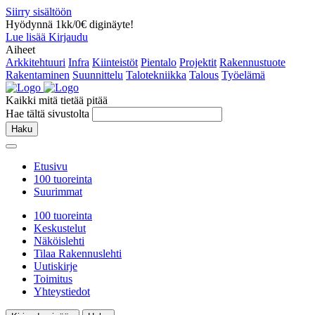
Siirry sisältöön
Hyödynnä 1kk/0€ diginäyte!
Lue lisää
Kirjaudu
Aiheet
Arkkitehtuuri
Infra
Kiinteistöt
Pientalo
Projektit
Rakennustuote
Rakentaminen
Suunnittelu
Talotekniikka
Talous
Työelämä
Kaikki mitä tietää pitää
Hae tältä sivustolta
Haku
Etusivu
100 tuoreinta
Suurimmat
100 tuoreinta
Keskustelut
Näköislehti
Tilaa Rakennuslehti
Uutiskirje
Toimitus
Yhteystiedot