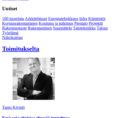
Uutiset
100 tuoreinta
Arkkitehtuuri
Energiatehokkuus
Infra
Kiinteistöt
Korjausrakentaminen
Koulutus ja tutkimus
Pientalo
Projektit
Rakennustuote
Rakentaminen
Suunnittelu
Talotekniikka
Talous
Työelämä
Näkökulmat
Toimitukselta
Tapio Kivistö
Kesä voi vahvistaa elpyvää tunnelmaa