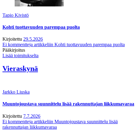
Tapio Kivistö
Kohti tuottavuuden parempaa puolta
Kirjoitettu
29.5.2026
Ei kommentteja
artikkeliin Kohti tuottavuuden parempaa puolta
Pääkirjoitus
Lisää toimitukselta
Vieraskynä
Jarkko Liuska
Muuntojoustava suunnittelu lisää rakennuttajan liikkumavaraa
Kirjoitettu
7.7.2026
Ei kommentteja
artikkeliin Muuntojoustava suunnittelu lisää
rakennuttajan liikkumavaraa